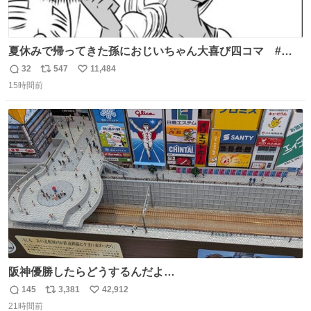
夏休みで帰ってきた孫におじいちゃん大喜び四コマ #四
コマ漫画 #Web漫画 #漫画が読めるハッシュタグ
32
547
11,484
返
リ
い
15時間前
信
ポ
い
数
ス
ね
ト
数
数
阪神優勝したらどうするんだよ…
145
3,381
42,912
返
リ
い
21時間前
信
ポ
い