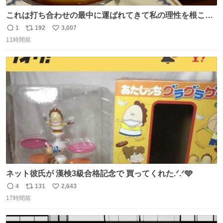
これは打ち合わせの最中に運ばれてきて私の理性を根こそ
ぎ奪い去ったプリンの写真です。
1
192
3,007
返
リ
い
11時間前
信
ポ
い
数
ス
ね
ト
数
数
ネット彼氏が 漢検3級合格記念で 買ってくれた.ᐟ.ᐟ🩵
4
131
2,643
返
リ
い
17時間前
信
ポ
い
数
ス
ね
ト
数