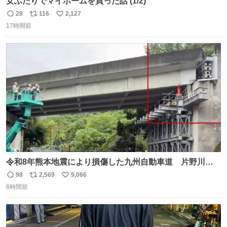
女ふたりでマイホームを買った話 (1/2)
28
116
2,127
返
リ
い
17時間前
信
ポ
い
数
ス
ね
ト
数
数
令和8年熊本地震により損傷した九州自動車道 片野川橋
（下り線）の復旧作業を行っています。 タイムラプス動画
98
2,569
9,066
返
リ
い
で、段差が生じた橋桁をジャッキアップしている様子をご
6時間前
信
ポ
い
紹介します。 引き続き、早期復旧に向けて着実に工事を進
数
ス
ね
めてまいります。 #NEXCO西日本 #熊本地震
ト
数
数