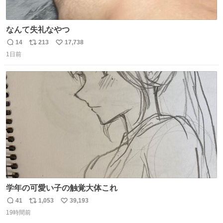
なんて失礼なやつ
14
213
17,738
返
リ
い
1日前
信
ポ
い
数
ス
ね
ト
数
数
学年の可愛い子の触覚大体これ
41
1,053
39,193
返
リ
い
19時間前
信
ポ
い