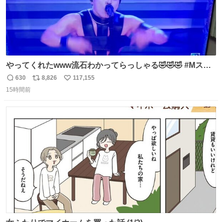
やってくれたwww流石わかってらっしゃる🤣🤣🤣 #Mステ
#西川貴教
630
8,826
117,155
返
リ
い
15時間前
信
ポ
い
数
ス
ね
ト
数
数