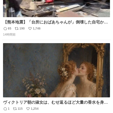
【熊本地震】「台所におばあちゃんが」倒壊した自宅から
孫が救出 地震発生時、台所で夕食の準備をしていた祖母の
65
190
1,746
返
リ
い
「助けて」という声。祖母を背負い、助け出した孫が「命
14時間前
信
ポ
い
があったのは奇跡」と当時の状況を語った。
数
ス
ね
ト
数
数
ヴィクトリア朝の淑女は、むせ返るほど大量の香水を身に
つけるものではないとされていた。それでも香水は、髪や
1
115
1,254
返
リ
い