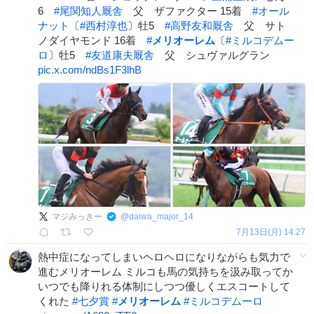
6
#
尾関知人厩舎
父 ザファクター 15着
#
オール
ナット
〔
#
西村淳也
〕牡5
#
高野友和厩舎
父 サト
ノダイヤモンド 16着
#
メリオーレム
〔
#
ミルコデムー
ロ
〕牡5
#
友道康夫厩舎
父 シュヴァルグラン
pic.x.com/ndBs1F3lhB
マジみっきー
@
daiwa_major_14
7月13日(月) 14:27
熱中症になってしまいヘロヘロになりながらも気力で
進むメリオーレム ミルコも馬の気持ちを汲み取ってか
いつでも降りれる体制にしつつ優しくエスコートして
くれた
#
七夕賞
#
メリオーレム
#
ミルコデムーロ