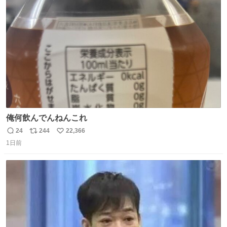
ト
数
数
俺何飲んでんねんこれ
24
244
22,366
返
リ
い
1日前
信
ポ
い
数
ス
ね
ト
数
数