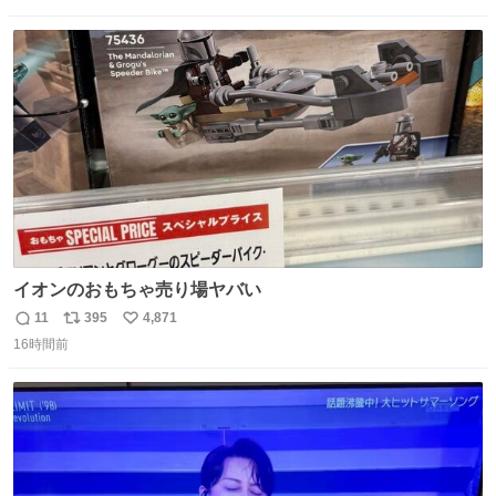
数
ス
ね
ト
数
数
イオンのおもちゃ売り場ヤバい
11
395
4,871
返
リ
い
16時間前
信
ポ
い
数
ス
ね
ト
数
数