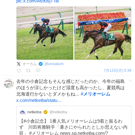
pic.x.com/A690sjTTi8
オーカム
@
unoakum
7月13日(月) 0:39
去年の小倉記念もそんな感じだったのか、今年の福島
のほうが涼しかったけど湿度も高かったし、夏競馬は
北海道行かないとダメかもね…
#
メリオーレム
x.com/netkeiba/statu…
netkeiba
@netkeiba
【#小倉記念】 1番人気メリオーレムは9着と振るわ
ず 川田将雅騎手「暑さにやられたとしか思えない内
容」 #メリオーレム news.sp.netkeiba.com/?