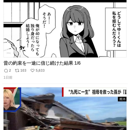
数
昔の約束を一途に信じ続けた結果 1/6
2
103
5,633
返
リ
い
1日前
信
ポ
い
数
ス
ね
ト
数
数