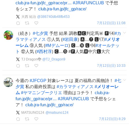
club.jra-fun.jp/jfc_gp/race/pr…
#
JRAFUNCLUB
で予想
をシェア！
club.jra-fun.jp/jfc_gp/race/
大西 祐治
@
386740db48fb453
7月12日(日) 11:08
（続き）
#
七夕賞
予想 結果 調教🅰🅲判定馬🚨 🅵¹⑷
#
カ
ラマティアノス
①人気 (
#
岩田康
) 🅰…❼ 🅻¹⑺
#
メリオ
ーレム
⑨人気 (
#
Mデムーロ
) 🅲…⓰ 🅻⁴⒁
#
オールナッ
ト
⑫人気 (
#
西村淳
) 🅲…⓯ #🅵人気🅼中穴🅻大穴
TJ Dragon🐉
@
TJ_Dragon9
7月12日(日) 10:33
今週の
#
JFCGP
対象レースは 夏の福島の風物詩！
#
七
夕賞
私の最終投票は
#
カラマティアノス
#
メリオーレ
ム
#
ヤマニンブークリエ
理由はコチラ！
club.jra-
fun.jp/jfc_gp/race/pr…
#
JRAFUNCLUB
で予想をシェ
ア！
club.jra-fun.jp/jfc_gp/race/
MATSUNO124
@
matsuno124
7月12日(日) 8:29