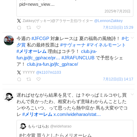
pid=news_view…
2025年7月20日
Zakkey(ザッキー)@アラサー主任/ライター
@
LennonZakkey
7月12日(日) 15:29
今週の
#
JFCGP
対象レースは 夏の福島の風物詩！
#
七
夕賞
私の最終投票は
#
サヴォーナ
#
マイネルモーント
#
メリオーレム
理由はコチラ！
club.jra-
fun.jp/jfc_gp/race/pr…
#
JRAFUNCLUB
で予想をシェ
ア！
club.jra-fun.jp/jfc_gp/race/
YYYYY
@
k1107m1103
7月12日(日) 14:17
遅ればせながら結果を見て、は？やっぱミルコやし買
わんで良かったわ、相変わらず意味わからんことした
ンやろこいつ、って思ったら熱中症か 馬も大変やでコ
レ
#
メリオーレム
x.com/wideharao/stat…
もら♂はらお
@wideharao
#七夕賞 買うとしたらメリオーレム