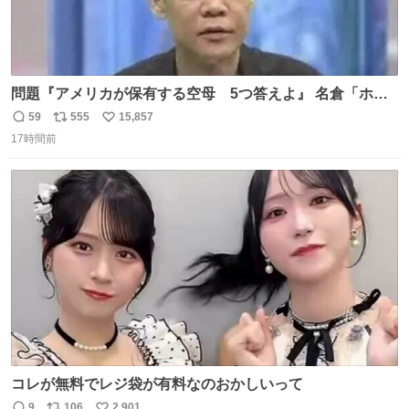
問題『アメリカが保有する空母 5つ答えよ』 名倉「ホン
マごめん、日本」
59
555
15,857
返
リ
い
17時間前
信
ポ
い
数
ス
ね
ト
数
数
コレが無料でレジ袋が有料なのおかしいって
9
106
2,901