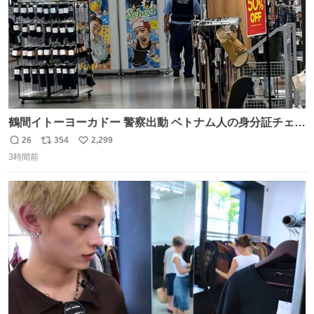
鶴間イトーヨーカドー 警察出動 ベトナム人の身分証チェッ
クを開店前に実施、店内まで見張りにきてます。不法滞在
26
354
2,299
返
リ
い
者は覚悟してお越しください。
3時間前
信
ポ
い
数
ス
ね
ト
数
数