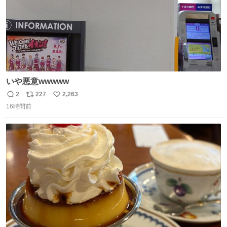
いや悪意wwwww
2
227
2,263
返
リ
い
16時間前
信
ポ
い
数
ス
ね
ト
数
数