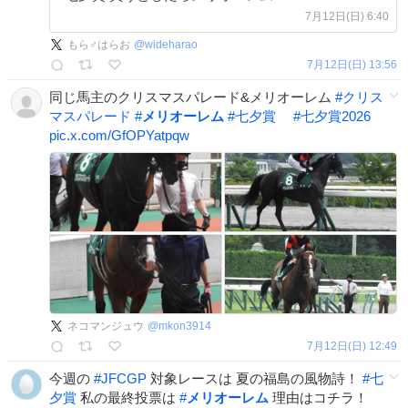
7月12日(日) 6:40
もら♂はらお
@
wideharao
7月12日(日) 13:56
同じ馬主のクリスマスパレード&メリオーレム
#
クリス
マスパレード
#
メリオーレム
#
七夕賞
#
七夕賞2026
pic.x.com/GfOPYatpqw
ネコマンジュウ
@
mkon3914
7月12日(日) 12:49
今週の
#
JFCGP
対象レースは 夏の福島の風物詩！
#
七
夕賞
私の最終投票は
#
メリオーレム
理由はコチラ！