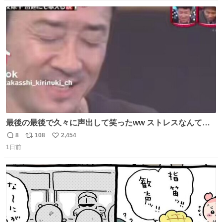
数
ス
ね
ト
数
数
最後の最後で久々に声出して笑ったww ストレスなんて笑
って吹き飛ばせ！！ #水曜日のダウンタウン #大友康平
8
108
2,454
返
リ
い
1日前
信
ポ
い
数
ス
ね
ト
数
数