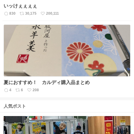
いッけぇぇぇぇ
830
30,175
200,111
返
リ
い
信
ポ
い
数
ス
ね
ト
数
数
夏におすすめ！ カルディ購入品まとめ
4
6
208
返
リ
い
信
ポ
い
数
ス
ね
人気ポスト
ト
数
数