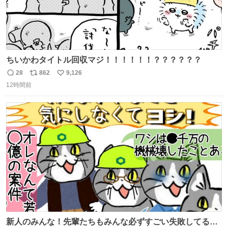
ちいかわタイトル回収マジ！！！！！！？？？？？？
28
862
9,126
返
リ
い
12時間前
信
ポ
い
数
ス
ね
ト
数
数
新人のみんな！先輩たちもみんな必ずすごい失敗してるか