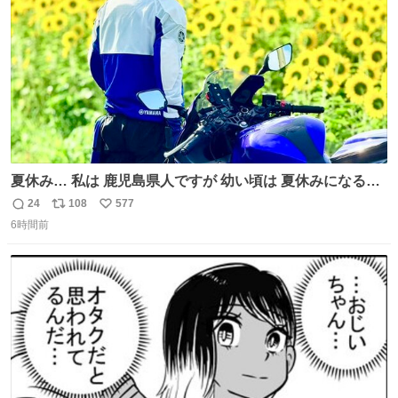
数
夏休み… 私は 鹿児島県人ですが 幼い頃は 夏休みになると
母の郷… 山梨へ遊びに行くのが楽しみでした 母の実家へ 1
24
108
577
返
リ
い
ヶ月近く泊まって … … 今の私は 医療従事者 お盆休み？ﾅﾆ
6時間前
信
ポ
い
ｿﾚｵｲｼｲﾉ?(笑 … … 子どもの頃 山梨で見た ひまわり畑の風
数
ス
ね
景 淡い記憶 そんな思い出の風景… ありますか？
ト
数
数