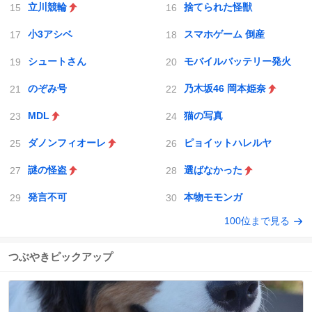
立川競輪
捨てられた怪獣
小3アシベ
スマホゲーム 倒産
シュートさん
モバイルバッテリー発火
のぞみ号
乃木坂46 岡本姫奈
MDL
猫の写真
ダノンフィオーレ
ピョイットハレルヤ
謎の怪盗
選ばなかった
発言不可
本物モモンガ
100位まで見る
つぶやきピックアップ