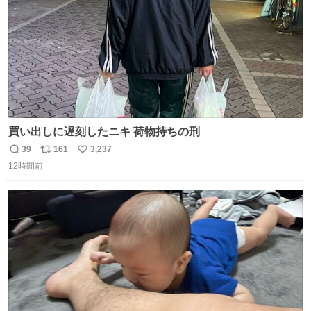
買い出しに遅刻したニキ 荷物持ちの刑
39
161
3,237
返
リ
い
12時間前
信
ポ
い
数
ス
ね
ト
数
数