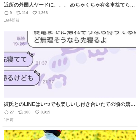
近所の外国人ヤードに、、、 めちゃくちゃ有名車捨てられ
てました😭 外装ぼろぼろだし、、 中も何にも残ってない
9
114
1,268
返
リ
い
し、、 可哀想に😢😢 今まで数十年お疲れ様でした、、 #バ
16時間前
信
ポ
い
ニング #当時 #廃車 #勿体無い
数
ス
ね
ト
数
数
彼氏とのLINEはいつでも楽しいし付き合いたての頃の嬉し
かったLINEは無限にあるけど(同棲前は1日で各50通くらい
27
100
8,915
返
リ
い
送りあってたし)最近嬉しかったのはこれ
1日前
信
ポ
い
数
ス
ね
ト
数