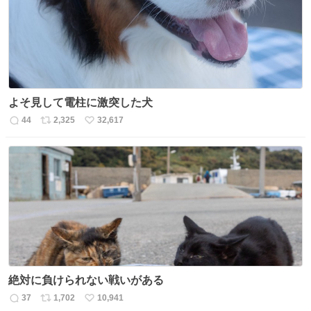
よそ見して電柱に激突した犬
44
2,325
32,617
返
リ
い
信
ポ
い
数
ス
ね
ト
数
数
絶対に負けられない戦いがある
37
1,702
10,941
返
リ
い