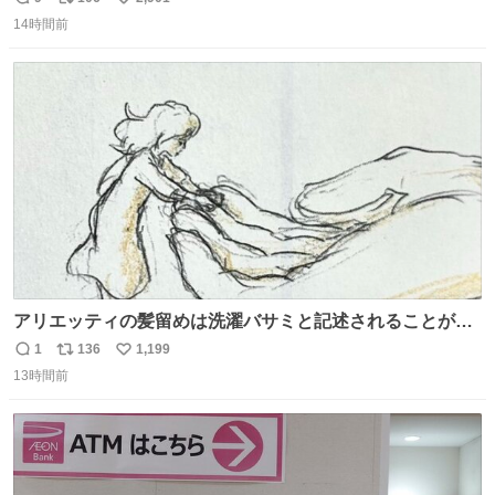
返
リ
い
14時間前
信
ポ
い
数
ス
ね
ト
数
数
アリエッティの髪留めは洗濯バサミと記述されることが多
いですが、もっと小さいプラスチックのクリップです。 バ
1
136
1,199
返
リ
い
ネは使いやすいように強度を調整してあるはず。
13時間前
信
ポ
い
数
ス
ね
ト
数
数