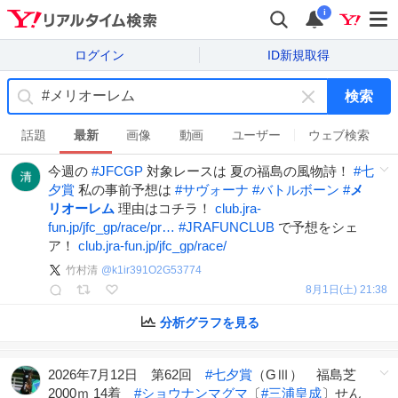
i
ログイン
ID新規取得
検索
キ
ー
話題
最新
画像
動画
ユーザー
ウェブ検索
ワ
今週の
#
JFCGP
対象レースは 夏の福島の風物詩！
#
七
ー
夕賞
私の事前予想は
#
サヴォーナ
#
バトルボーン
#
メ
ド
リオーレム
理由はコチラ！
club.jra-
を
fun.jp/jfc_gp/race/pr…
#
JRAFUNCLUB
で予想をシェ
消
ア！
club.jra-fun.jp/jfc_gp/race/
す
竹村清
@
k1ir391O2G53774
8月1日(土) 21:38
分析グラフを見る
2026年7月12日 第62回
#
七夕賞
（GⅢ） 福島芝
2000ｍ 14着
#
ショウナンマグマ
〔
#
三浦皇成
〕せん