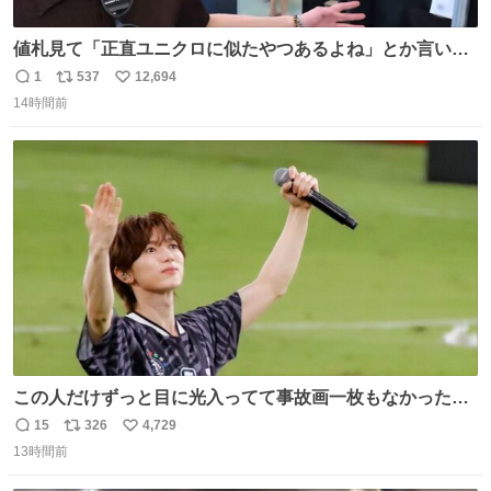
値札見て「正直ユニクロに似たやつあるよね」とか言い出
すの好きすぎるWWWWWWWWWWWWW こちら側と同じ
1
537
12,694
返
リ
い
感覚助かる🙂‍↕️🙂‍↕️🙂‍↕️
14時間前
信
ポ
い
数
ス
ね
ト
数
数
この人だけずっと目に光入ってて事故画一枚もなかったす
ごい #TravisJapan #Jリーグ
15
326
4,729
返
リ
い
13時間前
信
ポ
い
数
ス
ね