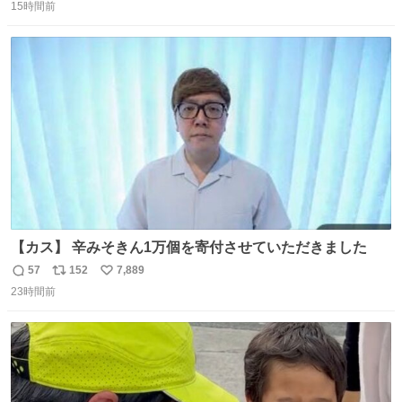
肌の手入れと同じくらい、ヴィクトリア朝の女性達の美容
15時間前
信
ポ
い
習慣に欠かせないものだった。 当時の香水は、現在私たち
数
ス
ね
が知る香水よりも単純な組成で、その大部分は薔薇、菫、
ト
数
数
ベルガモット、
【カス】 辛みそきん1万個を寄付させていただきました
57
152
7,889
返
リ
い
23時間前
信
ポ
い
数
ス
ね
ト
数
数