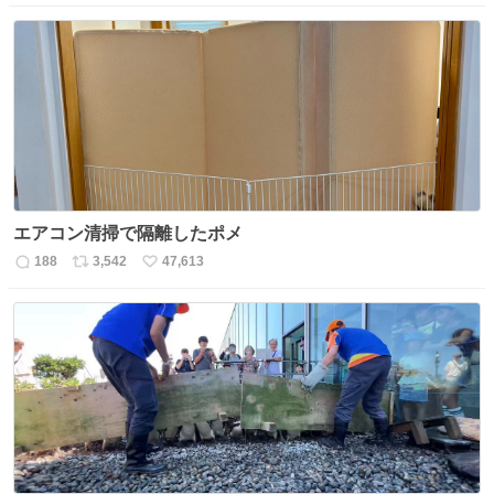
信
ポ
い
数
ス
ね
ト
数
数
エアコン清掃で隔離したポメ
188
3,542
47,613
返
リ
い
信
ポ
い
数
ス
ね
ト
数
数