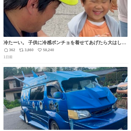
冷たーい。 子供に冷感ポンチョを着せてあげたら大はしゃ
ぎで喜んでくれました。 こんな素敵な代物を提供してくれ
362
3,860
58,240
返
リ
い
た山口県の恩師に感謝。
1日前
信
ポ
い
数
ス
ね
ト
数
数