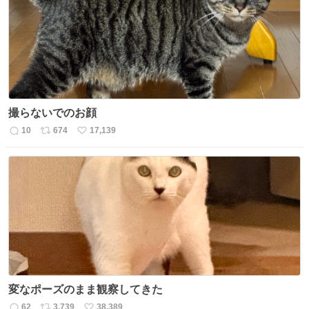
ト
数
数
撮らないでのお顔
10
674
17,139
返
リ
い
信
ポ
い
数
ス
ね
ト
数
数
変なポーズのまま観察してきた
62
3,739
38,389