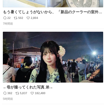
もう暑くてしょうがないから、 「新品のクーラーの室外機
のミニチュア」 でも見ていってよ
22
502
2,804
返
リ
い
7時間前
信
ポ
い
数
ス
ね
ト
数
数
←母が撮ってくれた写真 弟→
382
5,837
182,480
返
リ
い
5時間前
信
ポ
い
数
ス
ね