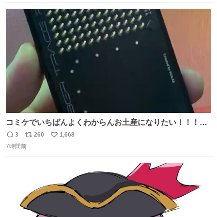
対応すればいいかをAIに相談していたことがわかった。し
数
ス
ね
かし、AIの回答は「正直に警察に話すように」だった。
ト
数
数
コミケでいちばんよくわからんお土産になりたい！！！！
#C108
3
260
1,668
返
リ
い
7時間前
信
ポ
い
数
ス
ね
ト
数
数