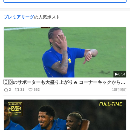
プレミアリーグ
の人気ポスト
0:54
🇮🇩のサポーターも大盛り上がり🔥 コーナーキックからの
先制点 叩きつけたのは🇧🇷ジョアン ペドロ ⚽️親善試合 🆚
2
31
552
18時間前
返
リ
い
チェルシー×ミラン 📺#DAZN 配信中 #だったらDAZN
信
ポ
い
https://t.co/0ZJfYGYVfO
数
ス
ね
ト
数
数