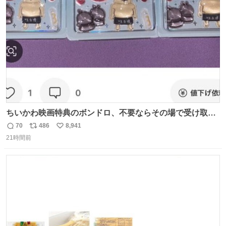
ト
数
数
ちいかわ映画特典のボンドロ、不要ならその場で受け取り
辞退すれば良いのに白々しい
70
486
8,941
返
リ
い
21時間前
信
ポ
い
数
ス
ね
ト
数
数