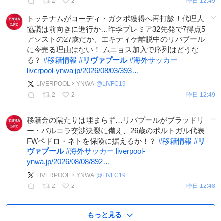
2
2
昨日 12:49
トッテナムがコーディ・ガクポ獲得へ再打診！代理人
協議は前向きに進行か…昨季プレミア32先発で7得点5
アシストの27歳だが、エキティケ離脱中のリバプール
に今売る理由はない！ ムニョス加入で序列はどうな
る？
#
移籍情報
#
リヴァプール
#
海外サッカー
liverpool-ynwa.jp/2026/08/03/393…
LIVERPOOL × YNWA
@
LIVFC19
2
2
昨日 12:49
移籍金の隔たりは埋まらず…リバプールがブラッドリ
ー・バルコラ交渉決裂に備え、26歳のポルトガル代表
FWペドロ・ネトを保険に据えるか！？
#
移籍情報
#
リ
ヴァプール
#
海外サッカー
liverpool-
ynwa.jp/2026/08/08/892…
LIVERPOOL × YNWA
@
LIVFC19
2
2
昨日 12:48
もっと見る