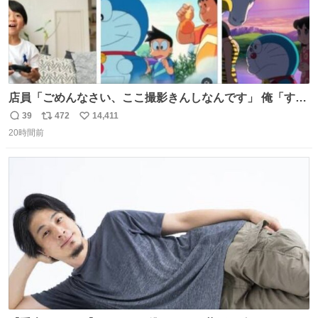
店員「ごめんなさい、ここ撮影きんしなんです」 俺「すみ
ません！すぐ消します」 店員「念のためフォルダから消し
39
472
14,411
返
リ
い
てるところ見せて頂けますか？」 俺「はい…」
20時間前
信
ポ
い
数
ス
ね
ト
数
数