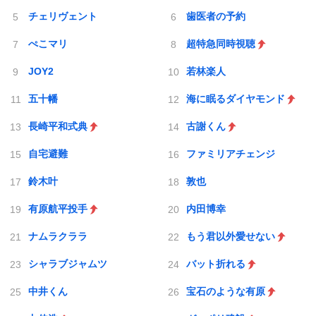
チェリヴェント
歯医者の予約
ぺこマリ
超特急同時視聴
JOY2
若林楽人
五十幡
海に眠るダイヤモンド
長崎平和式典
古謝くん
自宅避難
ファミリアチェンジ
鈴木叶
敦也
有原航平投手
内田博幸
ナムラクララ
もう君以外愛せない
シャラブジャムツ
バット折れる
中井くん
宝石のような有原