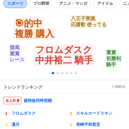
数
スポーツ
プロ野球
アニメ・マンガ
アイドル
ニ
八王子実践
🎯的中
応援歌 使ってる
複勝 購入
フロムダスク
競馬
重賞
重賞
中井裕二 騎手
初勝利
レース
騎手
トレンドランキング
7:48
時点
超特急同時視聴
フロムダスク
スキルカードスキン
凛月
長崎平和宣言