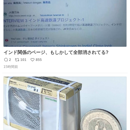
インド関係のページ、もしかして全部消されてる?
2
101
855
返
リ
い
15時間前
信
ポ
い
数
ス
ね
ト
数
数