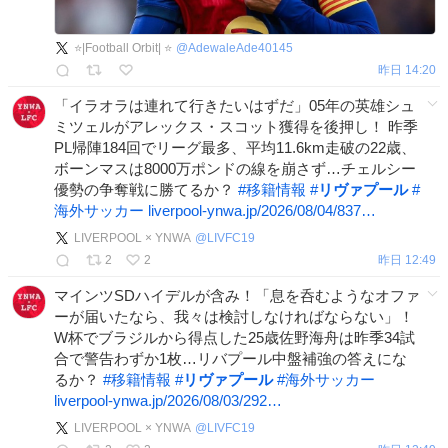
⭐|Football Orbit| ⭐
@
AdewaleAde40145
昨日 14:20
「イラオラは連れて行きたいはずだ」05年の英雄シュ
ミツェルがアレックス・スコット獲得を後押し！ 昨季
PL帰陣184回でリーグ最多、平均11.6km走破の22歳、
ボーンマスは8000万ポンドの線を崩さず…チェルシー
優勢の争奪戦に勝てるか？
#
移籍情報
#
リヴァプール
#
海外サッカー
liverpool-ynwa.jp/2026/08/04/837…
LIVERPOOL × YNWA
@
LIVFC19
2
2
昨日 12:49
マインツSDハイデルが含み！「息を呑むようなオファ
ーが届いたなら、我々は検討しなければならない」！
W杯でブラジルから得点した25歳佐野海舟は昨季34試
合で警告わずか1枚…リバプール中盤補強の答えにな
るか？
#
移籍情報
#
リヴァプール
#
海外サッカー
liverpool-ynwa.jp/2026/08/03/292…
LIVERPOOL × YNWA
@
LIVFC19