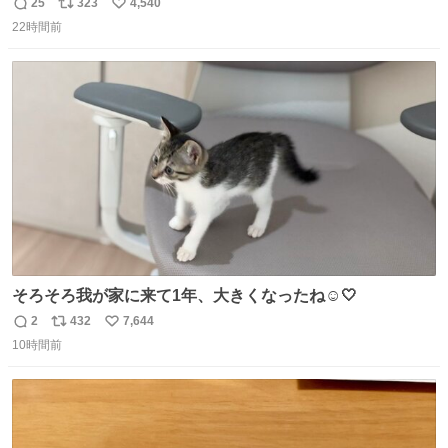
てきた、大学のサークル紹介冊子を見た時点で終わりを感
25
323
4,540
返
リ
い
じたので、女子大でもないくせに偏差値の高い大学のイン
22時間前
信
ポ
い
カレサークルに突撃して所属するという奇行で事なきを得
数
ス
ね
た。 高偏差値に行けないならせめてそれくらいした方が予
ト
数
数
後がいいです。 https://t.co/9nMHIrETkw
そろそろ我が家に来て1年、大きくなったね☺️🤍
2
432
7,644
返
リ
い
10時間前
信
ポ
い
数
ス
ね
ト
数
数