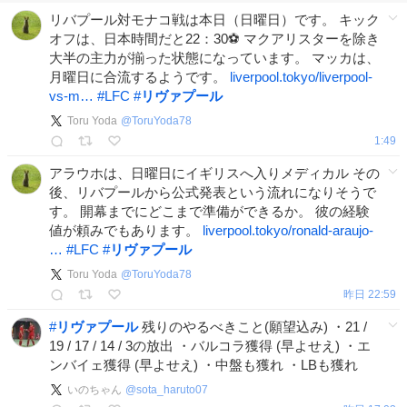
リバプール対モナコ戦は本日（日曜日）です。 キック
オフは、日本時間だと22：30⚽️ マクアリスターを除き
大半の主力が揃った状態になっています。 マッカは、
月曜日に合流するようです。
liverpool.tokyo/liverpool-
vs-m…
#
LFC
#
リヴァプール
Toru Yoda
@
ToruYoda78
1:49
アラウホは、日曜日にイギリスへ入りメディカル その
後、リバプールから公式発表という流れになりそうで
す。 開幕までにどこまで準備ができるか。 彼の経験
値が頼みでもあります。
liverpool.tokyo/ronald-araujo-
…
#
LFC
#
リヴァプール
Toru Yoda
@
ToruYoda78
昨日 22:59
#
リヴァプール
残りのやるべきこと(願望込み) ・21 /
19 / 17 / 14 / 3の放出 ・バルコラ獲得 (早よせえ) ・エ
ンバイェ獲得 (早よせえ) ・中盤も獲れ ・LBも獲れ
いのちゃん
@
sota_haruto07