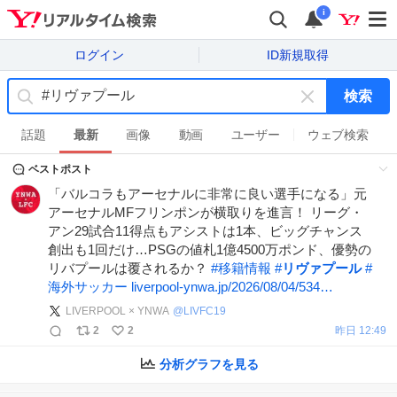
i
ログイン
ID新規取得
検索
キ
ー
話題
最新
画像
動画
ユーザー
ウェブ検索
ワ
ベストポスト
ー
ド
「バルコラもアーセナルに非常に良い選手になる」元
を
アーセナルMFフリンポンが横取りを進言！ リーグ・
消
アン29試合11得点もアシストは1本、ビッグチャンス
す
創出も1回だけ…PSGの値札1億4500万ポンド、優勢の
リバプールは覆されるか？
#
移籍情報
#
リヴァプール
#
海外サッカー
liverpool-ynwa.jp/2026/08/04/534…
LIVERPOOL × YNWA
@
LIVFC19
2
2
昨日 12:49
分析グラフを見る