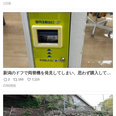
う先人！
1日前
信
ポ
い
数
ス
ね
ト
数
数
新潟のドフで両替機を発見してしまい、思わず購入してし
まい大阪に発送するイベントが発生
2
160
7,110
返
リ
い
22時間前
信
ポ
い
数
ス
ね
ト
数
数