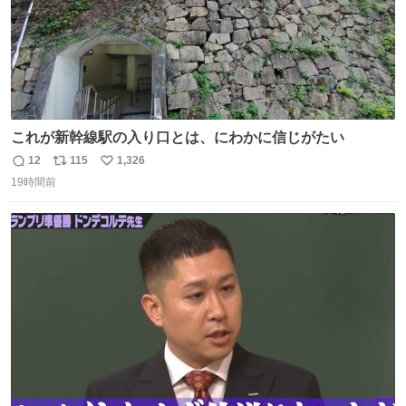
これが新幹線駅の入り口とは、にわかに信じがたい
12
115
1,326
返
リ
い
19時間前
信
ポ
い
数
ス
ね
ト
数
数