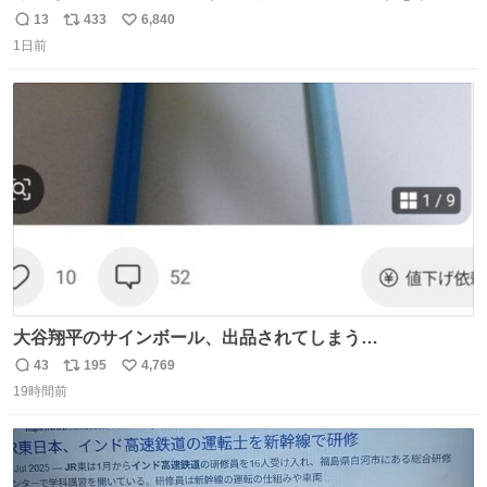
ます🍝 ありがとう先人の知恵
13
433
6,840
返
リ
い
1日前
信
ポ
い
数
ス
ね
ト
数
数
大谷翔平のサインボール、出品されてしまう…
43
195
4,769
返
リ
い
19時間前
信
ポ
い
数
ス
ね
ト
数
数