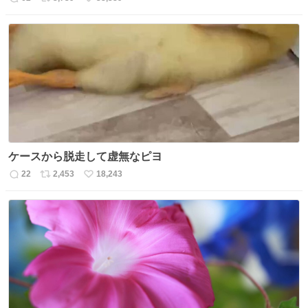
返
リ
い
信
ポ
い
数
ス
ね
ト
数
数
ケースから脱走して虚無なピヨ
22
2,453
18,243
返
リ
い
信
ポ
い
数
ス
ね
ト
数
数