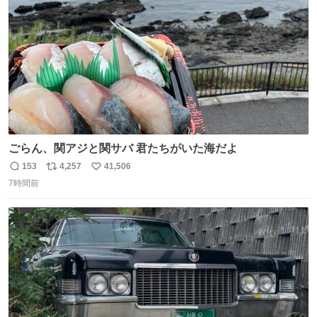
数
ごらん、関アジと関サバ 君たちがいた海だよ
153
4,257
41,506
返
リ
い
7時間前
信
ポ
い
数
ス
ね
ト
数
数