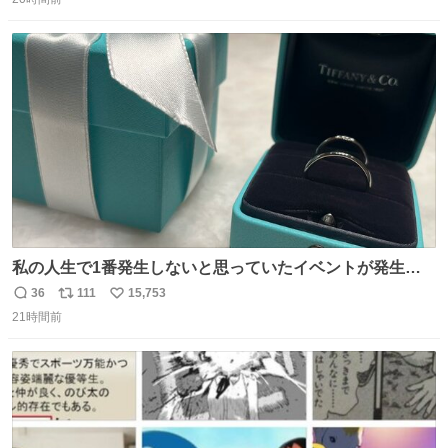
信
ポ
い
なりました😎
数
ス
ね
ト
数
数
私の人生で1番発生しないと思っていたイベントが発生し
ました
36
111
15,753
返
リ
い
21時間前
信
ポ
い
数
ス
ね
ト
数
数