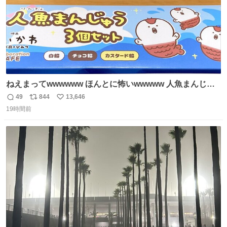
ねえまってwwwwww ほんとに怖いwwwww 人魚まんじゅ
う買ってきたから私も永遠のいのちを…ぐへへ…と思いな
49
844
13,646
返
リ
い
がら1つ食べたら 奥歯欠けたんだけど！！！！？？？ しか
19時間前
信
ポ
い
もガッツリ😭 まんじゅうだよ？？？？？？ ガリッて言っ
数
ス
ね
たから何？と思って口から出したら自分の歯wwwwww セ
ト
数
数
イレーンの呪いじゃん😭