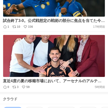
試合終了3-0。公式戦想定の戦術の部分に焦点を当てた今回
の試合。チェルシーの選手の特性を見てもシャビアロンソ
1
10
336
17時間前
返
リ
い
の戦術的にも3バックがベスト。個人的MOMはラヴィア。
信
ポ
い
カイセドを霞ませる事が出来る男。CCBフォファナも上出
数
ス
ね
来。JPは流石の2得点。クエンダ、エステヴァンの2枚持ち
ト
数
数
は反則。素晴らしい試合 https://t.co/5lYVjYe3hC
直近4度の夏の移籍市場において、アーセナルのアルテタ
監督はプレミアリーグの他クラブからキャプテンを3名獲
0
3
59
5時間前
返
リ
い
得している。 2023/24：デクラン・ライス 2025/26：クリ
信
ポ
い
スティアン・ノアゴール 2026/27：ブルーノ・ギマランイ
クラウド
数
ス
ね
ス https://t.co/RT72ahz840 https://t.co/pgLscq1Eso
ト
数