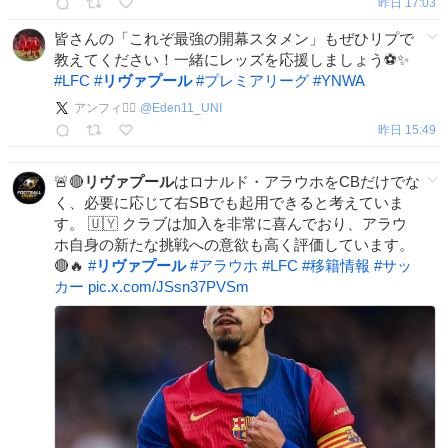
昨日 17:03
皆さんの「これぞ最強の開幕スタメン」もぜひリプで
教えてください！一緒にレッズを応援しましょう⚽️✨
#
LFC
#
リヴァプール
#
プレミアリーグ
#
YNWA
アンフィ❤️‍🔥
@
Eden11_UNI
昨日 15:49
🚨🔴
リヴァプール
はロナルド・アラウホをCBだけでな
く、必要に応じて右SBでも起用できると考えていま
す。 🇺🇾 クラブは加入を非常に喜んでおり、アラウ
ホ自身の新たな挑戦への意欲も高く評価しています。
🔴🔥
#
リヴァプール
#
アラウホ
#
LFC
#
移籍情報
#
サッ
カー
pic.x.com/JSsn37PVSm