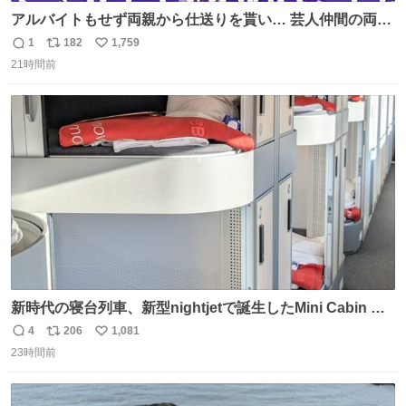
アルバイトもせず両親から仕送りを貰い… 芸人仲間の両親
のスネまでかじる!? ドンデコルテ銀次⚡️ 無料見逃し配信は
1
182
1,759
返
リ
い
こちらから ▶︎abema.go.link/gBLVb ◤しくじり先生
21時間前
信
ポ
い
ABEMAにて毎週最新話無料配信中◢ @10000nabe
数
ス
ね
@akmllube0617
ト
数
数
新時代の寝台列車、新型nightjetで誕生したMini Cabin ま
さに走るカプセルホテルといった感じで、一人旅で利用す
4
206
1,081
返
リ
い
るのにはちょうどいい設備。 他の人も言ってましたが、サ
23時間前
信
ポ
い
ンライズの後継に欲しい…
数
ス
ね
ト
数