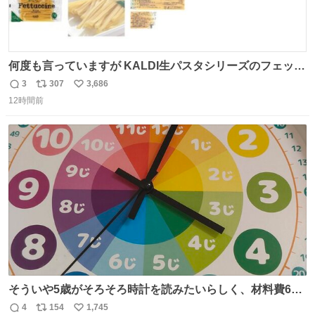
何度も言っていますが KALDI生パスタシリーズのフェット
チーネは 真剣(ガチ)で美味いぞ
3
307
3,686
返
リ
い
12時間前
信
ポ
い
数
ス
ね
ト
数
数
そういや5歳がそろそろ時計を読みたいらしく、材料費600
円で作れる知育時計作ってみた！ めっちゃ簡単！ ありがと
4
154
1,745
返
リ
い