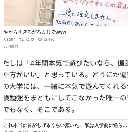
やからすぎるだろまじでwww
107
4,143
52,870
返
リ
い
20時間前
信
ポ
い
数
ス
ね
ト
数
数
これ本当に首がもげるくらい頷いた。 私は入学前に送られ