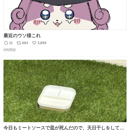
最近のウソ様これ
11
664
3,694
返
リ
い
6時間前
信
ポ
い
数
ス
ね
ト
数
数
今日もミートソースで皿が死んだので、天日干しをしてい