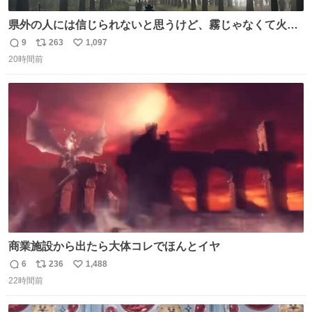
県外の人には信じられないと思うけど、霧じゃなくて火山
灰です🌋 #桜島
9
263
1,097
返
リ
い
20時間前
信
ポ
い
数
ス
ね
ト
数
数
商業施設から出たら大体コレでほんとイヤ
6
236
1,488
返
リ
い
22時間前
信
ポ
い
数
ス
ね