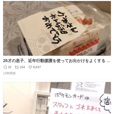
ト
数
数
26才の息子、近年行動援護を使ってお出かけをよくする 親
との外出はもう嫌らしい。 中身は小学生位なのに小癪な😅
32
154
8,037
返
リ
い
昨日は夜のショッピングモールに行った 先に寝といてよ❗
12時間前
信
ポ
い
と何度も何度も言い残して。 起きたら冷蔵庫に… ああ、こ
数
ス
ね
れ買いに行ってくれたんだ…😭
ト
数
数