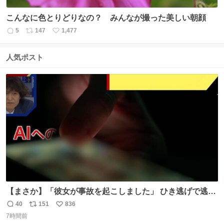
こんなに色とりどりなの？ みんなが撮った美しい朝顔
5
147
1,477
返
リ
い
信
ポ
い
数
ス
ね
人気ポスト
ト
数
数
【まさか】「彼女が事故を起こしました」 ひき逃げで逃走
した男、AIの相談履歴で“ウソ発覚” 警察が男のスマホを押
40
151
836
返
リ
い
収して解析すると、出頭する前に事故の詳しい状況やどう
7時間前
信
ポ
い