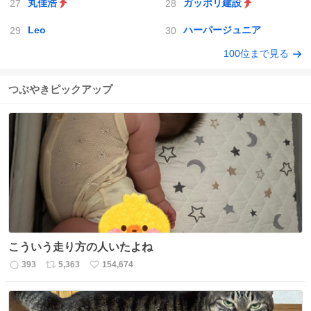
丸佳浩
ガッポリ建設
Leo
ハーパージュニア
100位まで見る
つぶやきピックアップ
こういう走り方の人いたよね
393
5,363
154,674
返
リ
い
信
ポ
い
数
ス
ね