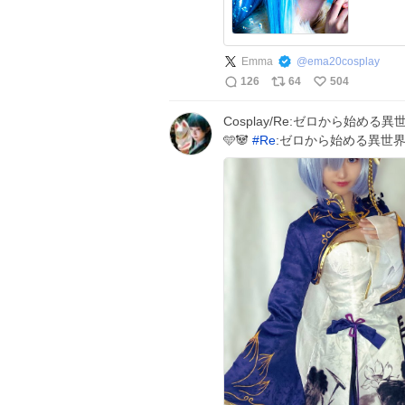
Emma
@
ema20cosplay
126
64
504
Cosplay/Re:ゼロから始める異
🩵🐼
#
Re
:ゼロから始める異世