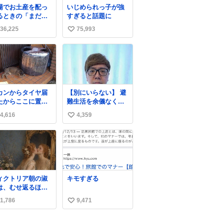
8月5日に発注が終
場でお土産を配っ
いじめられっ子が強
したため店舗に置
るときの「まだ気
すぎると話題に
てあるところ少な
いてませんよ」的
ですが見つけたら
36,225
75,993
い
演技が毎回シンド
いです🤩❣️
。
い
ね
数
カンからタイヤ届
【別にいらない】 避
たからここに置い
難生活を余儀なくさ
いたって写真送ら
れている子どもたち
4,616
4,359
い
てきたけど明らか
のためにヒカキンボ
猫が邪魔くさそう
ックス1000個を寄付
い
顔してて草
させていただきまし
ね
た
数
ィクトリア朝の淑
キモすぎる
は、むせ返るほど
量の香水を身につ
1,786
9,471
い
るものではないと
れていた。それで
い