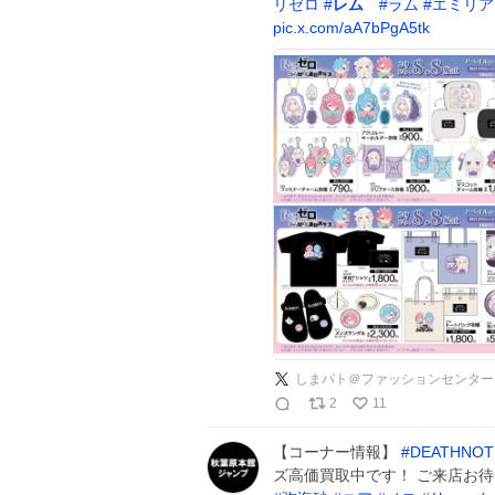
リゼロ
#
レム
#
ラム
#
エミリア
pic.x.com/aA7bPgA5tk
しまパト＠ファッションセンター
2
11
【コーナー情報】
#
DEATHNOT
ズ高価買取中です！ ご来店お