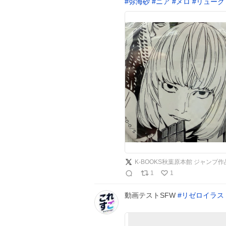
#
弥海砂
#
ニア
#
メロ
#
リューク
K-BOOKS秋葉原本館 ジャンプ作
1
1
動画テストSFW
#
リゼロイラス