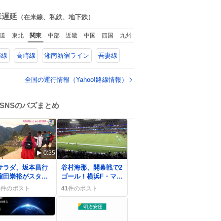
香水は、髪や肌の
ね
入れと同じくら
数
車遅延
（在来線、私鉄、地下鉄）
、ヴィクトリア朝
女性達の美容習慣
道
東北
関東
中部
近畿
中国
四国
九州
欠かせないものだ
当時の香水
郡線
高崎線
湘南新宿ライン
吾妻線
、現在私たちが知
香水よりも単純な
成で、その大部分
全国の運行情報（Yahoo!路線情報）
薔薇、菫、ベルガ
ット、
SNSのバズまとめ
0:35
0
サラダ、坂本昌行
谷村海那、開幕戦で2
濵田崇裕がスタジ
ゴール！横浜F・マリ
共演でしじみ料理
ノスの奮闘にファン
8
件のポスト
41
件のポスト
イルカショーを披
歓喜