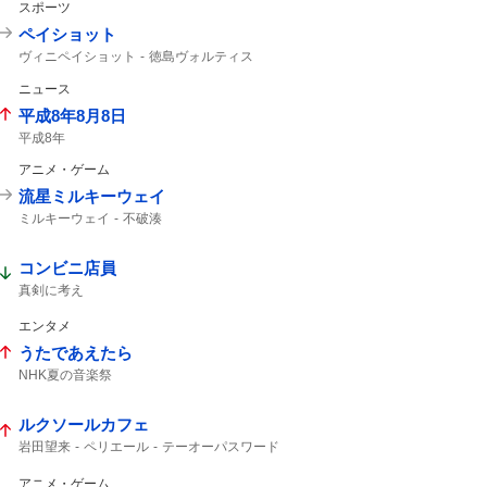
スポーツ
ペイショット
ヴィニペイショット
徳島ヴォルティス
ティラパット
北海道コンサドーレ札幌
ニュース
ヴォルティス
コンサドーレ
コンサドーレ札幌
ヴィニ
コンサ
平成8年8月8日
シュート
平成8年
アニメ・ゲーム
流星ミルキーウェイ
ミルキーウェイ
不破湊
コンビニ店員
真剣に考え
エンタメ
うたであえたら
NHK夏の音楽祭
ルクソールカフェ
岩田望来
ペリエール
テーオーパスワード
ナチュラルライズ
ウェイワードアクト
オメガギネス
レヴォントゥレット
アニメ・ゲーム