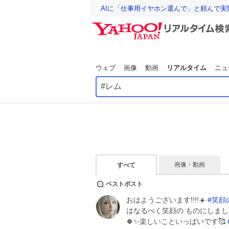
AIに「仕事用イヤホン選んで」と頼んで
ウェブ
画像
動画
リアルタイム
ニュ
画像・動画
すべて
ベストポスト
おはようございます!!!!☀️
#
笑顔
はなるべく笑顔の ものにしまし
🍀✨楽しいこといっぱいです🥰