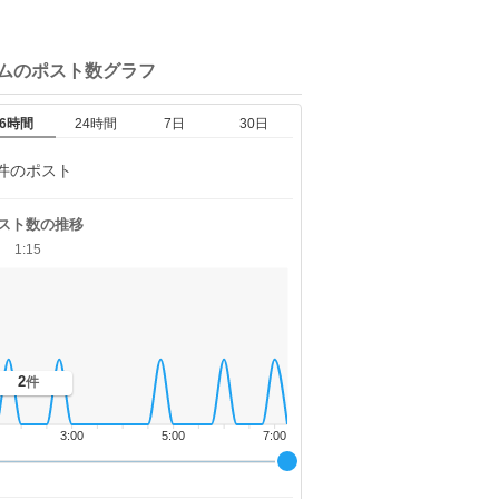
ムの
ポスト数グラフ
6時間
24時間
7日
30日
件のポスト
スト数の推移
1:15
2
件
3:00
5:00
7:00