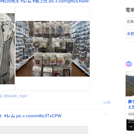
#
松田桃太
#
レム
#
魅上照
pic.x.com/gflIDLKw4F
も
ね
手
数
電
い
の
北海
に
った。 
水
は
る
組
は
モ
品
@
kbakb_mgirl
旅
1:49
と
オ
48
ト
#
レム
pic.x.com/m8tc3TxCPW
や
露