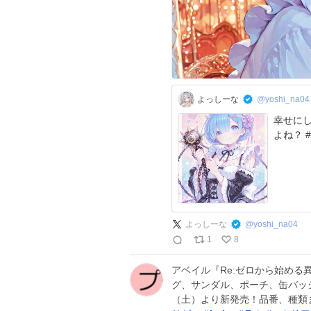
よっしーな
@yoshi_na04
幸せに
よっしーな
@
yoshi_na04
1
8
アベイル『Re:ゼロから始める
グ、サンダル、ポーチ、缶バッジ
（土）より新発売！品番、種類