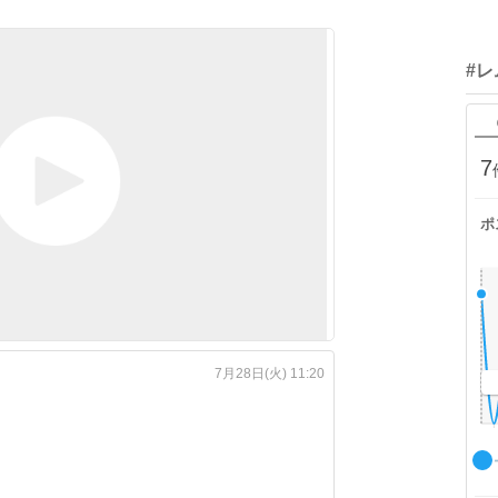
#レ
7
ポ
7月28日(火) 11:20
。