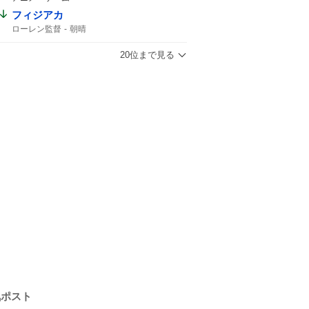
ヴァルツァーシャル
ヒルノハンブルク
フィジアカ
エルムS
札幌11
アクションプラン
ローレン監督
朝晴
20位まで見る
気ポスト