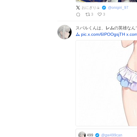
おにぎり🍙
@
onigiri_97
3
3
スバルくんは、
レム
の英雄なんです S
ム
pic.x.com/6IPOOgsjTH
x.co
499
@gw499can