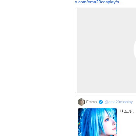
x.com/ema20cosplay/s…
Emma
@ema20cosplay
リムル