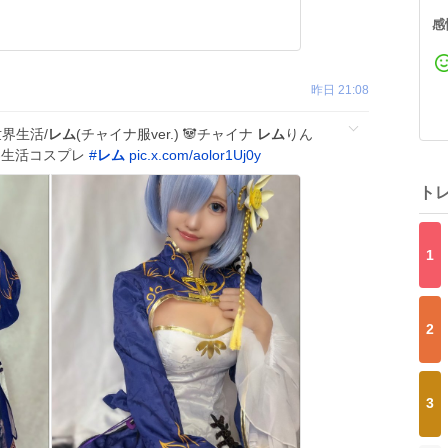
感
昨日 21:08
世界生活/
レム
(チャイナ服ver.) 🐼チャイナ
レム
りん
界生活コスプレ
#
レム
pic.x.com/aolor1Uj0y
ト
1
2
3