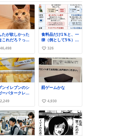
んたが欲しかった
食料品だけ1％と、一
はこれだろ？って
律（例として5％）の
って押してくれた
比較表を作ってみま
46,498
326
い
形がコチラ
した。 参考になるか
と思います。
い
ね
数
ブンイレブンのシ
罰ゲームかな
ガーバタークレー
とえんがわの寿司
2,249
4,930
い
探している人へ！
ュガーバタークレ
い
プは目黒、品川、
ね
田、渋谷、川崎、
数
浜、鶴見、九州の
部エリア限定商品