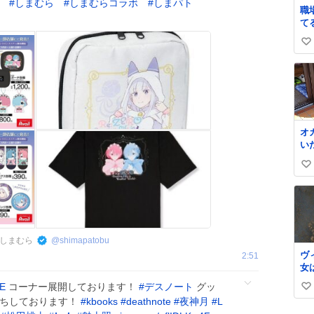
で
#
しまむら
#
しまむらコラボ
#
しまパト
職
了
て
い
づ
い
い
な
即買
い
い
ね
数
オ
い
と
い
れ
に
い
な
ね
数
しまむら
@
shimapatobu
ヴ
2:51
女
大
E
コーナー展開しております！
#
デスノート
グッ
い
け
待ちしております！
#
kbooks
#
deathnote
#
夜神月
#
L
さ
い