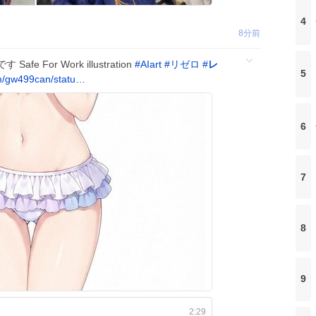
4
8分前
afe For Work illustration
#
AIart
#
リゼロ
#
レ
5
m/gw499can/statu…
6
7
8
9
2:29