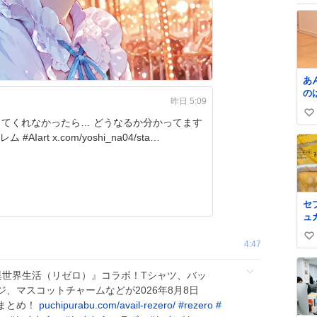
あ
の
昨日 5:09
言
い
手
してくれなかったら… どうなるか分かってます
い
よね？ #レム #AIart️️️️️️️️️️️️️️️️️️️️️️️️️️️️️️️️️️️️️️️️️️️️️️️️️️️ x.com/yoshi_na04/sta…
ね
数
セ
ュ
プ
い
を
4:47
シ
い
ー
ね
異世界生活（リゼロ）』コラボ！Tシャツ、バッ
蒲
数
、マスコットチャームなどが2026年8月8日
横
まとめ！
puchipurabu.com/avail-rezero/
#
rezero
#
一