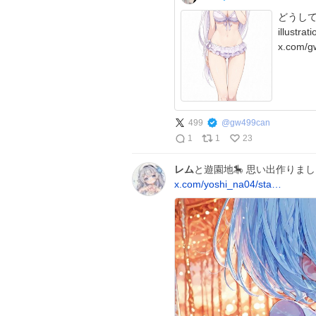
どうして私を助
illustr
x.com/g
499
@
gw499can
1
1
23
レム
と遊園地🎠 思い出作りまし
x.com/yoshi_na04/sta…