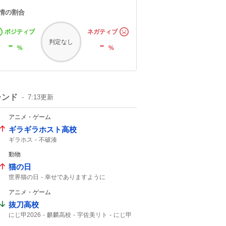
情の割合
ポジティブ
ネガティブ
-
-
判定なし
%
%
レンド
7:13
更新
アニメ・ゲーム
ギラギラホスト高校
ギラホス
不破湊
動物
猫の日
世界猫の日
幸せでありますように
猫の鳴き声
アニメ・ゲーム
抜刀高校
にじ甲2026
麒麟高校
宇佐美リト
にじ甲
宇佐美