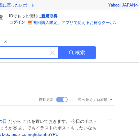
Yahoo! JAPAN
ヘ
実際に買ったレポート
IDでもっと便利に
新規取得
ログイン
初回購入限定、アプリで使えるお得なクーポン
ース
検索
キ
ー
ワ
ー
ド
を
消
自動更新
並べ替え：
新着順
す
の日
だから これを置いておきます。 今日のポスト
ょうか🥹 あ、でもイラストのポストもしたいなぁ
#
レム
pic.x.com/q6domhpYPU