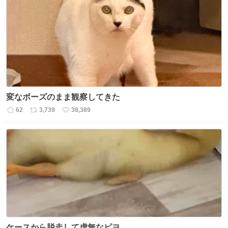
数
ス
ね
ト
数
数
変なポーズのまま観察してきた
62
3,739
38,389
返
リ
い
信
ポ
い
数
ス
ね
ト
数
数
ケースから脱走して虚無なピヨ