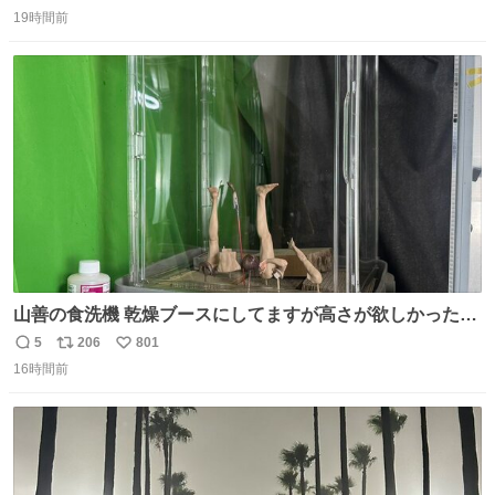
返
リ
い
19時間前
信
ポ
い
数
ス
ね
ト
数
数
山善の食洗機 乾燥ブースにしてますが高さが欲しかったの
でコレクションケースを置くだけのツルセコ改造 扉が手前
5
206
801
返
リ
い
に開き天井の温度もしっかり上がるのでかなり使いやすく
16時間前
信
ポ
い
なりました😎
数
ス
ね
ト
数
数