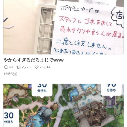
数
やからすぎるだろまじでwww
60
2,225
26,814
返
リ
い
15時間前
信
ポ
い
数
ス
ね
ト
数
数