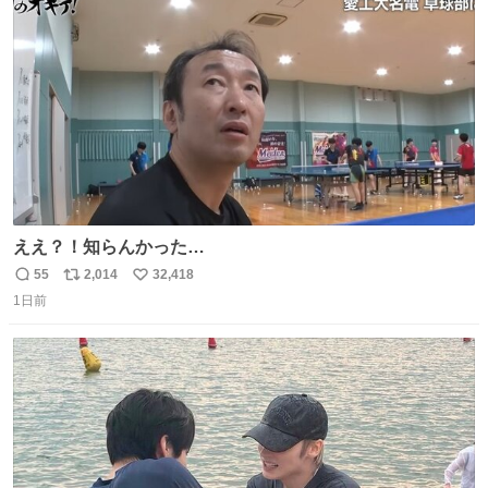
愛がられて困ることもなかろうなと思ったのでやっぱり猫
ト
数
数
よ不老不死でいてくれ
ええ？！知らんかった…
55
2,014
32,418
返
リ
い
1日前
信
ポ
い
数
ス
ね
ト
数
数