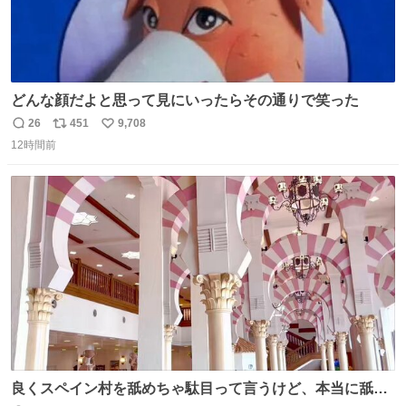
どんな顔だよと思って見にいったらその通りで笑った
26
451
9,708
返
リ
い
12時間前
信
ポ
い
数
ス
ね
ト
数
数
良くスペイン村を舐めちゃ駄目って言うけど、本当に舐め