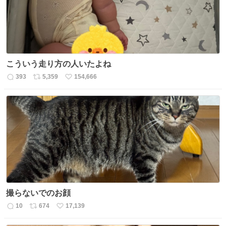
こういう走り方の人いたよね
393
5,359
154,666
返
リ
い
信
ポ
い
数
ス
ね
ト
数
数
撮らないでのお顔
10
674
17,139
返
リ
い
信
ポ
い