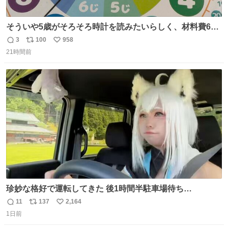
そういや5歳がそろそろ時計を読みたいらしく、材料費600
円で作れる知育時計作ってみた！ めっちゃ簡単！ ありがと
3
100
958
返
リ
い
う先人！
21時間前
信
ポ
い
数
ス
ね
ト
数
数
珍妙な格好で運転してきた 後1時間半駐車場待ち…
11
137
2,164
返
リ
い
1日前
信
ポ
い
数
ス
ね