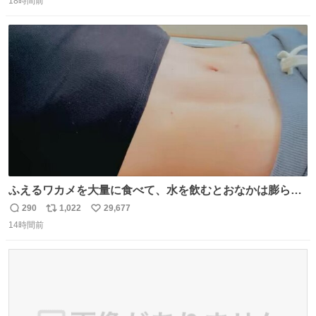
18時間前
信
ポ
い
カレサークルに突撃して所属するという奇行で事なきを得
数
ス
ね
た。 高偏差値に行けないならせめてそれくらいした方が予
ト
数
数
後がいいです。 https://t.co/9nMHIrETkw
ふえるワカメを大量に食べて、水を飲むとおなかは膨ら
む・・・・！？ ⚠️よい子は絶対マネしないでね⚠️ #夏休み
290
1,022
29,677
返
リ
い
の自由研究
14時間前
信
ポ
い
数
ス
ね
ト
数
数