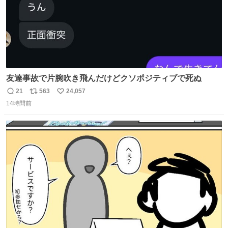
友達事故で片腕吹き飛んだけどクソポジティブで死ぬ
21
563
24,057
返
リ
い
14時間前
信
ポ
い
数
ス
ね
ト
数
数