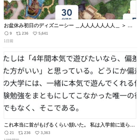
お盆休み初日のディズニーシー ＿人人人人人人人＿ ＞ 空
い て る！＜ ￣^Y^Y^Y^Y^ Y￣
9
236
5,641
返
リ
い
1日前
信
ポ
い
数
ス
ね
ト
数
数
これ本当に首がもげるくらい頷いた。 私は入学前に送られ
てきた、大学のサークル紹介冊子を見た時点で終わりを感
21
236
3,363
返
リ
い
じたので、女子大でもないくせに偏差値の高い大学のイン