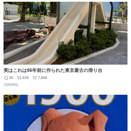
ト
数
数
実はこれは96年前に作られた東京最古の滑り台
30
839
7,988
返
リ
い
16時間前
信
ポ
い
数
ス
ね
ト
数
数