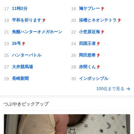
11時2分
鳩サブレー
平和を祈ります
浴槽とネオンテトラ
角醒ハンターオメガホーン
小笠原近海
26号
四国王者
ハンターバトル
岡田悠希
大井競馬場
赤間くん
長崎新聞
インポッシブル
100位まで見る
つぶやきピックアップ