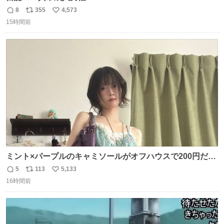
8
355
4,573
返
リ
い
15時間前
信
ポ
い
数
ス
ね
ト
数
数
ミント×パープルのキャミソールがオフハウスで200円だっ
た♩
5
113
5,133
返
リ
い
16時間前
信
ポ
い
数
ス
ね
ト
数
数