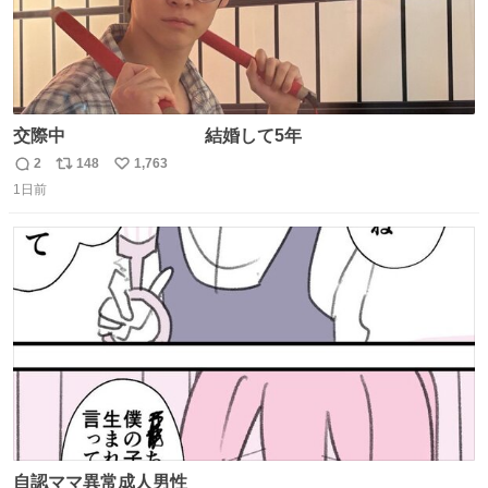
交際中 結婚して5年
2
148
1,763
返
リ
い
1日前
信
ポ
い
数
ス
ね
ト
数
数
自認ママ異常成人男性