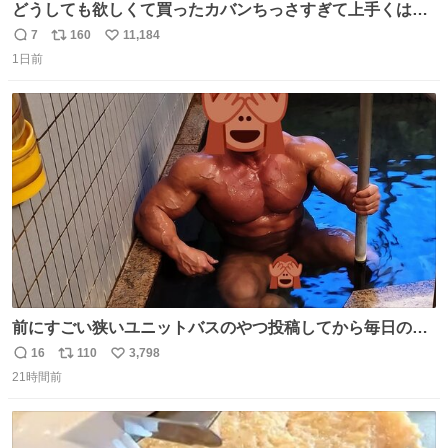
どうしても欲しくて買ったカバンちっさすぎて上手くはめ
ないと荷物入らん。女のカバンってなんでこんなちっさい
7
160
11,184
返
リ
い
の
1日前
信
ポ
い
数
ス
ね
ト
数
数
前にすごい狭いユニットバスのやつ投稿してから毎日のよ
うに温泉とかに連れてってもらってる。SNS効果凄い。俺
16
110
3,798
返
リ
い
は幸せもんです・・・いつもありがとうございます🫡
21時間前
信
ポ
い
数
ス
ね
ト
数
数