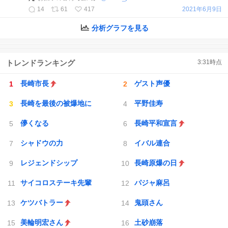
14
61
417
2021年6月9日
分析グラフを見る
トレンドランキング
3:31
時点
長崎市長
ゲスト声優
長崎を最後の被爆地に
平野佳寿
儚くなる
長崎平和宣言
シャドウの力
イバル連合
レジェンドシップ
長崎原爆の日
サイコロステーキ先輩
パジャ麻呂
ケツバトラー
鬼頭さん
美輪明宏さん
土砂崩落