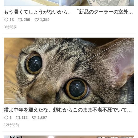
もう暑くてしょうがないから、 「新品のクーラーの室外機
のミニチュア」 でも見ていってよ
13
250
1,359
返
リ
い
3時間前
信
ポ
い
数
ス
ね
ト
数
数
猫よ中年を迎えたな、頼むからこのまま不老不死でいてく
れ…と願ってから、いや人間の家族が死に絶えて猫だけこ
1
112
1,897
返
リ
い
の世に置いていくなんてひどいことはできない…と思って
12時間前
信
ポ
い
から、猫のこの可愛さと愛嬌なら未来永劫ほかの人間に可
数
ス
ね