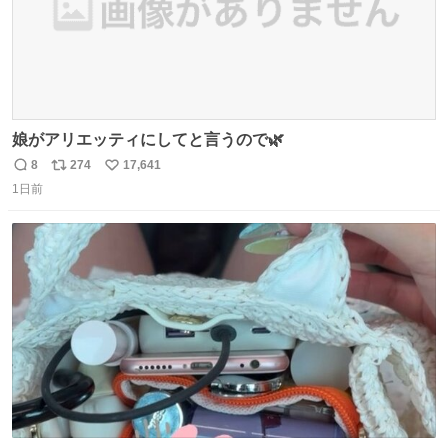
娘がアリエッティにしてと言うので🌿
8
274
17,641
返
リ
い
1日前
信
ポ
い
数
ス
ね
ト
数
数