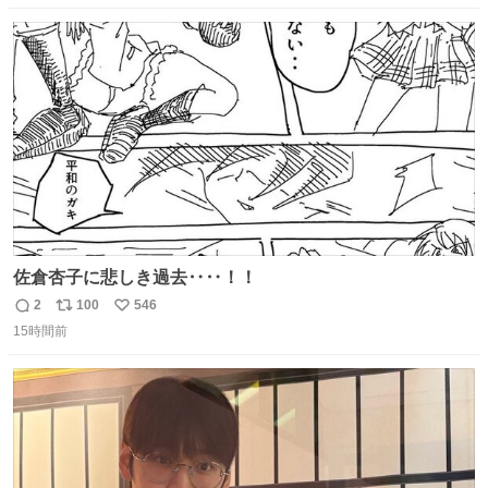
数
ス
ね
ト
数
数
佐倉杏子に悲しき過去‥‥！！
2
100
546
返
リ
い
15時間前
信
ポ
い
数
ス
ね
ト
数
数