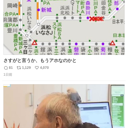
数
さすがと言うか、もうアホなのかと
81
1,129
4,070
返
リ
い
1日前
信
ポ
い
数
ス
ね
ト
数
数