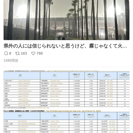
県外の人には信じられないと思うけど、霧じゃなくて火山
灰です🌋 #桜島
8
183
798
返
リ
い
16時間前
信
ポ
い
数
ス
ね
ト
数
数