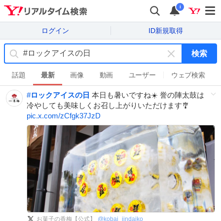
i
ログイン
ID新規取得
検索
キ
ー
話題
最新
画像
動画
ユーザー
ウェブ検索
ワ
#
ロックアイスの日
本日も暑いですね☀️ 誉の陣太鼓は
ー
冷やしても美味しくお召し上がりいただけます🎐
ド
pic.x.com/zCfgk37JzD
を
消
す
お菓子の香梅【公式】
@
kobai_jindaiko