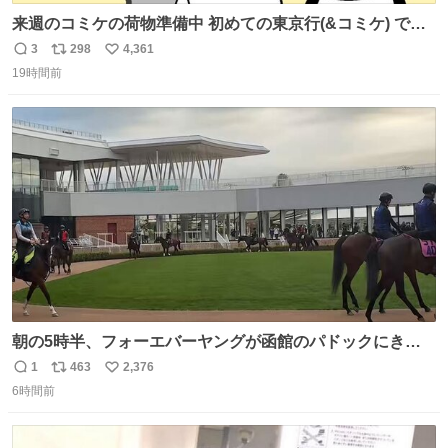
来週のコミケの荷物準備中 初めての東京行(&コミケ) です
#C108
3
298
4,361
返
リ
い
19時間前
信
ポ
い
数
ス
ね
ト
数
数
朝の5時半、フォーエバーヤングが函館のパドックにきた
ー 向こう側にファンたくさん！ 横にいるのはなんとパンジ
1
463
2,376
返
リ
い
ャタワー😳
6時間前
信
ポ
い
数
ス
ね
ト
数