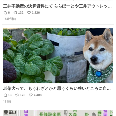
三井不動産の決算資料にて ららぽーとや三井アウトレット
パークの店舗別売上高（2025年度）が一部判明
6
132
1,826
返
リ
い
16時間前
信
ポ
い
数
ス
ね
ト
数
数
老柴犬って、もうわざとかと思うくらい狭いところに自ら
はまりにいくじゃないですか？ 今朝ガーデニングしてる飼
13
178
4,408
返
リ
い
い主の間にはまってきて、最高に可愛かった♥️
1日前
信
ポ
い
数
ス
ね
ト
数