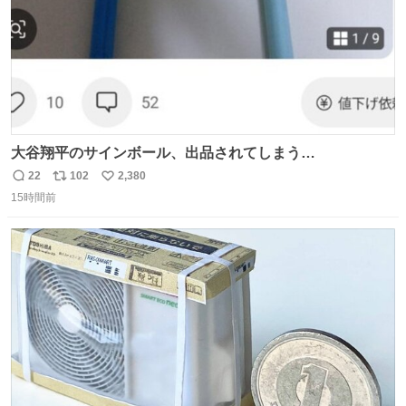
大谷翔平のサインボール、出品されてしまう…
22
102
2,380
返
リ
い
15時間前
信
ポ
い
数
ス
ね
ト
数
数