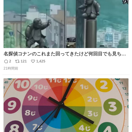
名探偵コナンのこれまた回ってきたけど何回目でも見ちゃ
う魔力あるのよな
2
121
1,425
返
リ
い
21時間前
信
ポ
い
数
ス
ね
ト
数
数