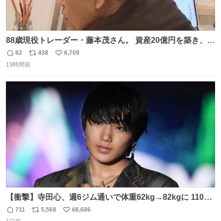
88歳現役トレーダー・藤本茂さん。 資産20億円を築き、
「令和のブラックマンデー」で2億6000万円の含み損を抱
82
438
6,709
返
リ
い
えても生き残った男が、血と汗で掴んだ「相場の8箇条」
19時間前
信
ポ
い
です。 1. 朝の急落は「買い」、朝の急騰は「売り」。 2.
数
ス
ね
午後の急騰は追わない。午後の急落は翌朝に狙う。
ト
数
数
【衝撃】寺田心、週6ジム通いで体重62kg→82kgに 110kg
のベンチプレス持ち上げる姿披露
711
5,568
66,686
返
リ
い
news.livedoor.com/article/detail… 元々自重のみだった