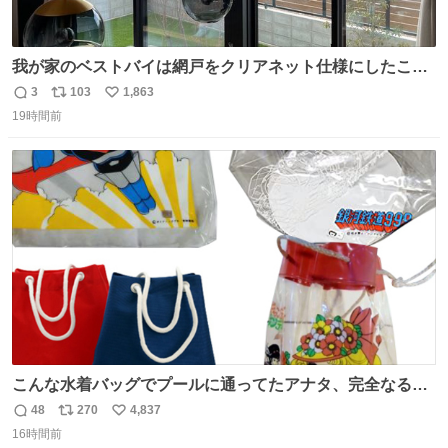
我が家のベストバイは網戸をクリアネット仕様にしたこ
と。網目が細かいから虫の侵入は一切許さないし、見た目
3
103
1,863
返
リ
い
もクリアで網戸の存在を感じない。特筆すべきはその値
19時間前
信
ポ
い
段。家全体(9箇所)でも3万円でお釣りが来るという超最強
数
ス
ね
コスパ。これから家を建てる方は迷わず採用してほしい。
ト
数
数
こんな水着バッグでプールに通ってたアナタ、完全なる同
世代（笑） #70年代 #80年代 #昭和レトロ
48
270
4,837
返
リ
い
16時間前
信
ポ
い