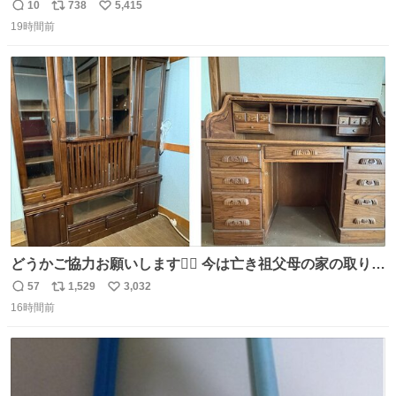
ちゃ行けないのはスペィン村ホテル🏛🏨 だってロビーから
10
738
5,415
返
リ
い
中庭抜けるだけでこの有様🤩 ディズニーホテル泊まってる
19時間前
信
ポ
い
場所じゃない。 5年振りの志摩スペイン村パルケエスパー
数
ス
ね
ニャは益々素晴らしい場所になってる
ト
数
数
どうかご協力お願いします🙇‍♂️ 今は亡き祖父母の家の取り壊
しが決まり、どうしても処分して欲しくない食器棚と机の
57
1,529
3,032
返
リ
い
引き取り手を探しております この2つは私の祖母が当初一
16時間前
信
ポ
い
目惚れで購入したもので、祖母はc型肝炎で58歳という若
数
ス
ね
さで亡くなりましたが、この家具達をとても大切にしてお
ト
数
数
りました 続く↓