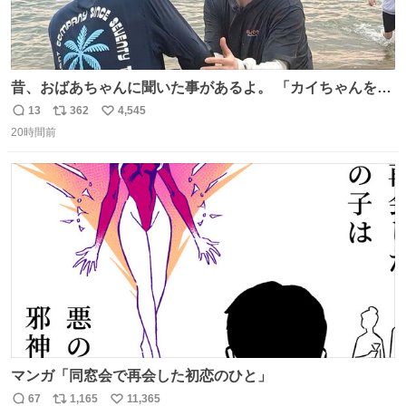
昔、おばあちゃんに聞いた事があるよ。 「カイちゃんをい
じめると、アイツが海から上がって来るぞ。」って。
13
362
4,545
返
リ
い
20時間前
信
ポ
い
数
ス
ね
ト
数
数
マンガ「同窓会で再会した初恋のひと」
67
1,165
11,365