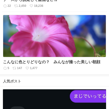
22
2,450
18,236
返
リ
い
信
ポ
い
数
ス
ね
ト
数
数
こんなに色とりどりなの？ みんなが撮った美しい朝顔
5
147
1,477
返
リ
い
信
ポ
い
数
ス
ね
人気ポスト
ト
数
数