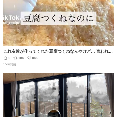
これ友達が作ってくれた豆腐つくねなんやけど… 言われる
まで豆腐って気づかなかった🤣✨ふわふわで食べ応えある
1
104
848
返
リ
い
し普通につくねより好きかもしれん🥹🤍 ダイエット中でも
15時間前
信
ポ
い
罪悪感なく食べられるの最高👇
数
ス
ね
ト
数
数