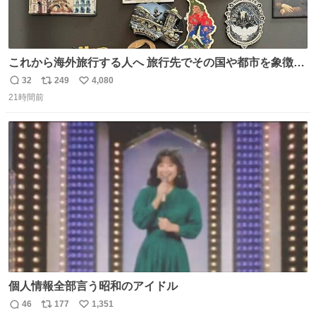
これから海外旅行する人へ 旅行先でその国や都市を象徴す
る マグネットを買って欲しい。 僕は交換留学してた1年間
32
249
4,080
返
リ
い
で20カ国回ったけど、旅行先で必ずマグネットを買い、今
21時間前
信
ポ
い
は家の冷蔵庫に貼ってる。 交換留学が終わって1年経つけ
数
ス
ね
どそれぞれのマグネットを見る度に旅の思い出が鮮明によ
ト
数
数
みがえります。
個人情報全部言う昭和のアイドル
46
177
1,351
返
リ
い