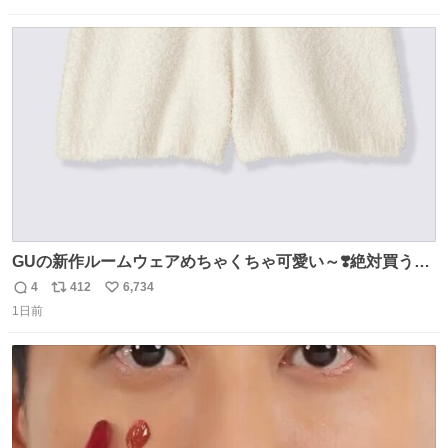
になり、その後、通学服や運動着、水着にも広がっていっ
数
ス
ね
たそう。紫外線が気になる現代なら、ラッシュガード感覚
ト
数
数
で着られそうですね。
GUの新作ルームウェアめちゃくちゃ可愛い～❣️絶対買うぞ
🪿🤍 9月下旬発売🪄
4
412
6,734
返
リ
い
1日前
信
ポ
い
数
ス
ね
ト
数
数