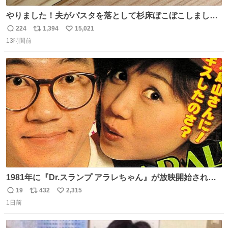
やりました！夫がパスタを落として杉床ぼこぼこしまし
た！よかったーーー！ファーストぼこぼこ自分じゃなく
224
1,394
15,021
返
リ
い
て！これで第二波いつでもいけます！！！✌️いやーほっと
13時間前
信
ポ
い
した！ 杉床を採用しようとしている方々へ忠告です。杉床
数
ス
ね
は乾燥パスタに負けます。豆腐くらいやわやわです。
ト
数
数
1981年に『Dr.スランプ アラレちゃん』が放映開始された
直後の鳥山明さんと、小山茉美さんです。
19
432
2,315
返
リ
い
1日前
信
ポ
い
数
ス
ね
ト
数