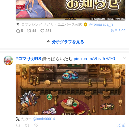
ロマンシング サガ リ・ユニバース公式
@
romasaga_rs
5
44
251
昨日 5:02
分析グラフを見る
#
ロマサガRS
酔っぱらいたち
pic.x.com/VbivJr9Z90
たみー
@
tamie00014
7分前