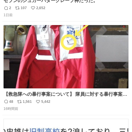
セブンのシュガーバタークレープ神だった。
2
107
2,652
返
リ
い
1日前
信
ポ
い
数
ス
ね
ト
数
数
【救急隊への暴行事案について】 隊員に対する暴行事案
が、令和7年度の6件に対し、令和8年度は現在既に4件発生
48
1,561
5,442
返
リ
い
しています。 特に、この4日間で救急隊員に対する暴行事
16時間前
信
ポ
い
案が立て続けに2件発生しています。 このような行為に対
数
ス
ね
して隊員の安全を守るために、法的措置も辞さず毅然と対
ト
数
数
応していきます。