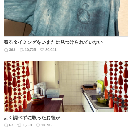
数
着るタイミングをいまだに見つけられていない
368
10,725
80,041
返
リ
い
信
ポ
い
数
ス
ね
ト
数
数
よく調ベずに取ったお宿が…
62
1,730
18,703
返
リ
い