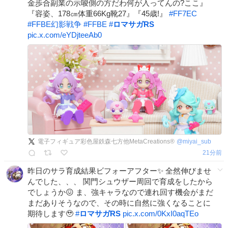
金歩合副業の示唆側の方だわ何が入ってんの?ここ』
『容姿、178㎝体重66Kg靴27』『45歳!』
#
FF7EC
#
FFBE幻影戦争
#
FFBE
#
ロマサガRS
pic.x.com/eYDjteeAb0
電子フィギュア彩色屋鉄森七方他MetaCreations®︎
@
miyai_sub
21分前
昨日のサラ育成結果ビフォーアフター✨ 全然伸びませ
んでした、、、 関門シュウザー周回で育成をしたから
でしょうか😖 ま、強キャラなので連れ回す機会がまだ
まだありそうなので、その時に自然に強くなることに
期待します🥹
#
ロマサガRS
pic.x.com/0KxI0aqTEo