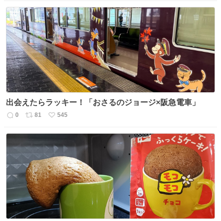
信
ポ
い
数
ス
ね
ト
数
数
出会えたらラッキー！「おさるのジョージ×阪急電車」
0
81
545
返
リ
い
信
ポ
い
数
ス
ね
ト
数
数