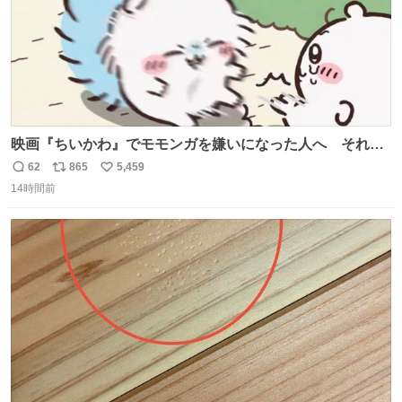
映画『ちいかわ』でモモンガを嫌いになった人へ それで
も愛される理由と可能性 kai-you.net/article/96186 『映画
62
865
5,459
返
リ
い
ちいかわ 人魚の島のひみつ』を3回観て、原作も追ってい
14時間前
信
ポ
い
る筆者が、モモンガの名誉回復を試みようとする記事で
数
ス
ね
す。ちいかわ初心者向けです🖊
ト
数
数