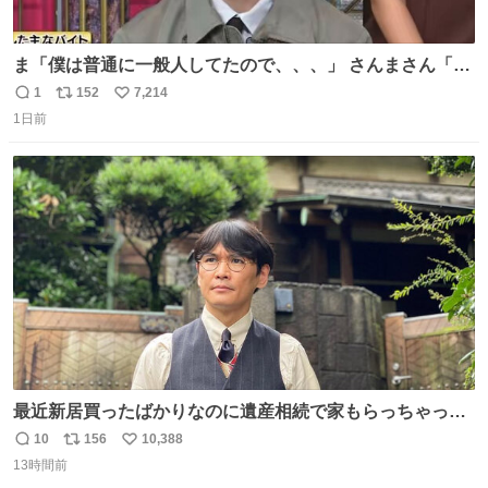
ま「僕は普通に一般人してたので、、、」 さんまさん「チ
ンパンジー⁉️」 しぬwwwwwwwwwwwwwwwwwwwww
1
152
7,214
返
リ
い
1日前
信
ポ
い
数
ス
ね
ト
数
数
最近新居買ったばかりなのに遺産相続で家もらっちゃった
長男
10
156
10,388
返
リ
い
13時間前
信
ポ
い