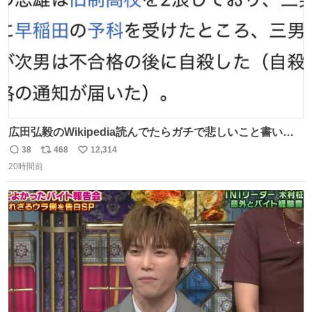
広田弘毅のWikipedia読んでたらガチで悲しいこと書いて
あって辛い
38
468
12,314
返
リ
い
20時間前
信
ポ
い
数
ス
ね
ト
数
数