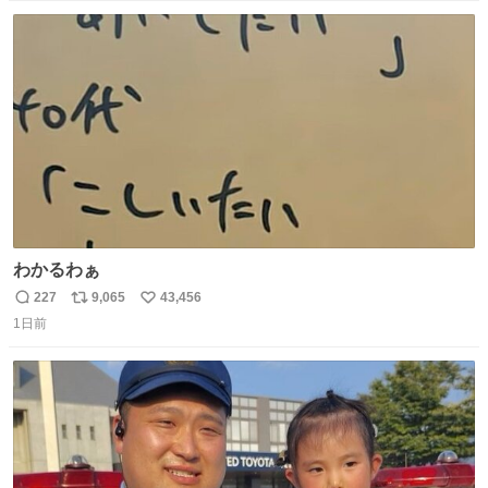
数
ス
ね
ト
数
数
わかるわぁ
227
9,065
43,456
返
リ
い
1日前
信
ポ
い
数
ス
ね
ト
数
数