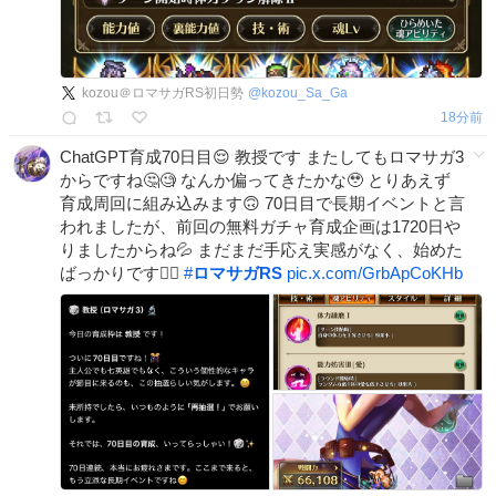
kozou＠ロマサガRS初日勢
@
kozou_Sa_Ga
18分前
ChatGPT育成70日目😌 教授です またしてもロマサガ3
からですね🤔🧐 なんか偏ってきたかな🥹 とりあえず
育成周回に組み込みます🙃 70日目で長期イベントと言
われましたが、前回の無料ガチャ育成企画は1720日や
りましたからね💦 まだまだ手応え実感がなく、始めた
ばっかりです🙂‍↕️
#
ロマサガRS
pic.x.com/GrbApCoKHb