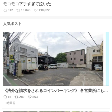
モコモコ下手すぎて泣いた
312
10,043
130,622
返
リ
い
信
ポ
い
数
ス
ね
人気ポスト
ト
数
数
《法外な請求をされるコインパーキング》 各営業所にも前
から告知されていますが、Park Link南青山の敷地内に一瞬
15
280
853
返
リ
い
でも車を乗り入れると法外な請求をされ長時間拘束されま
13時間前
信
ポ
い
す。迎車で呼ばれた時やお客を降ろした際には十分注意し
数
ス
ね