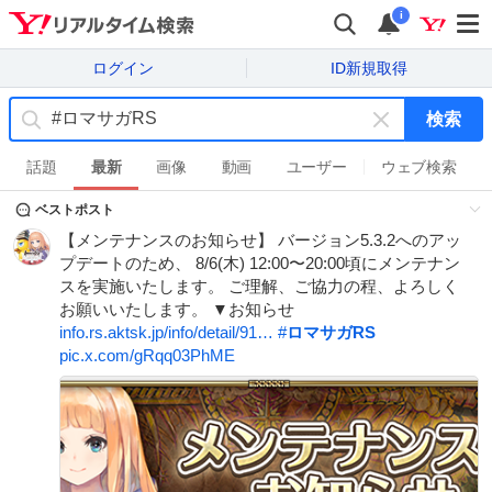
i
ログイン
ID新規取得
検索
キ
ー
話題
最新
画像
動画
ユーザー
ウェブ検索
ワ
ベストポスト
ー
ド
【メンテナンスのお知らせ】 バージョン5.3.2へのアッ
を
プデートのため、 8/6(木) 12:00〜20:00頃にメンテナン
消
スを実施いたします。 ご理解、ご協力の程、よろしく
す
お願いいたします。 ▼お知らせ
info.rs.aktsk.jp/info/detail/91…
#
ロマサガRS
pic.x.com/gRqq03PhME