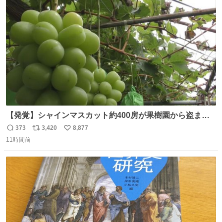
てください！ 東京都港区南青山2-14-20
ト
数
数
【発覚】シャインマスカット約400房が果樹園から盗まれ
る 栃木・佐野市 news.livedoor.com/article/detail… 被害
373
3,420
8,877
返
リ
い
に遭った果樹園には防犯カメラなどはなく、シャインマス
11時間前
信
ポ
い
カットが盗まれた木には刃物などで切られた跡が。市内で
数
ス
ね
今年に入って同様の被害は確認されておらず、警察はパト
ト
数
数
ロールを強化する。