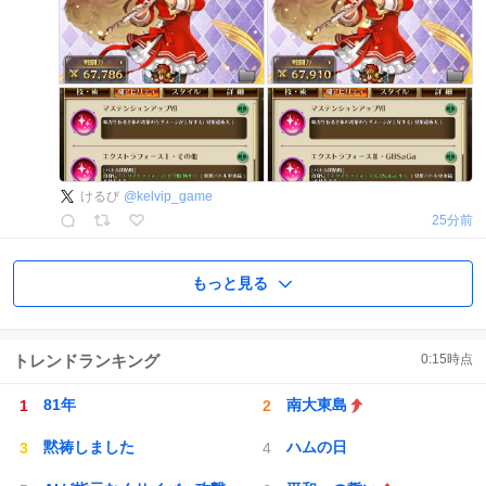
けるび
@
kelvip_game
25分前
もっと見る
トレンドランキング
0:15
時点
81年
南大東島
黙祷しました
ハムの日