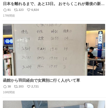
日本を離れるまで、あと13日。 おそらくこれが最後の新幹
線。駅弁には、お気に入りのうな重を。 残念ながら、富士
81
223
6,924
返
リ
い
山は今回も雲の中でした（やっぱり！）。 #私の好きな日
17時間前
信
ポ
い
本
数
ス
ね
ト
数
数
函館から羽田経由で女満別に行く人がいて草
38
203
2,721
返
リ
い
16時間前
信
ポ
い
数
ス
ね
ト
数