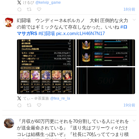
けるび
@
kelvip_game
18分前
幻闘場 ウンディーネ&ボルカノ 大剣 圧倒的な火力
の前ではギミックなんて存在しなかった。いいね
#
ロ
マサガRS
#
幻闘場
pic.x.com/cLH46N7N17
てぃ～＠茶葉族
@
tea_re_la
19分前
『月収が60万円更にそれを70分割している人にそれを
が送金厳命されている』『送り先はフリーウィ⚪︎だけ
コレは結構生っぽいぞ』『社長に70払っててつまり積