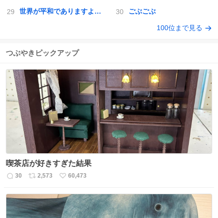
世界が平和でありますように
ごぶごぶ
100位まで見る
つぶやきピックアップ
喫茶店が好きすぎた結果
30
2,573
60,473
返
リ
い
信
ポ
い
数
ス
ね
ト
数