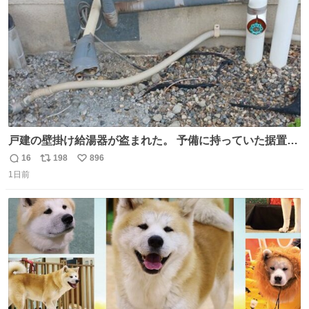
数
戸建の壁掛け給湯器が盗まれた。 予備に持っていた据置給
湯器があったのでガスやさんに設置してもらった。 工事費
16
198
896
返
リ
い
9万円。 痛い出費。 防犯カメラ設置した。 物騒な時代にな
1日前
信
ポ
い
ったな。 昔は給湯器盗むとか聞いたことなかったな。
数
ス
ね
ト
数
数