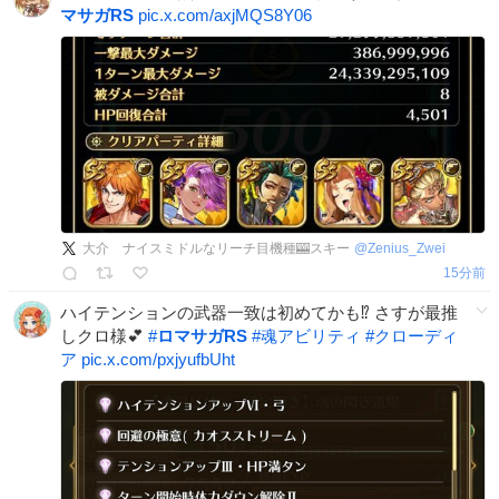
マサガRS
pic.x.com/axjMQS8Y06
大介 ナイスミドルなリーチ目機種🎰スキー
@
Zenius_Zwei
15分前
ハイテンションの武器一致は初めてかも⁉️ さすが最推
しクロ様💕
#
ロマサガRS
#
魂アビリティ
#
クローディ
ア
pic.x.com/pxjyufbUht