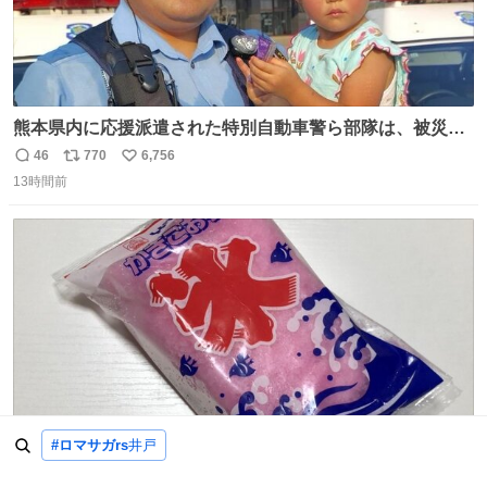
熊本県内に応援派遣された特別自動車警ら部隊は、被災場
所のみならず、避難所も回りながらパトロールを行ってい
46
770
6,756
返
リ
い
ます。写真は、京都府警察の特別自動車警ら部隊が、上益
13時間前
信
ポ
い
城郡御船町内で避難している方々と交流している様子で
数
ス
ね
す。 #令和８年熊本地震 #京都府警察
ト
数
数
#ロマサガrs
井戸
帰省や旅行の楽しみのひとつが、 その土地ならではの味。