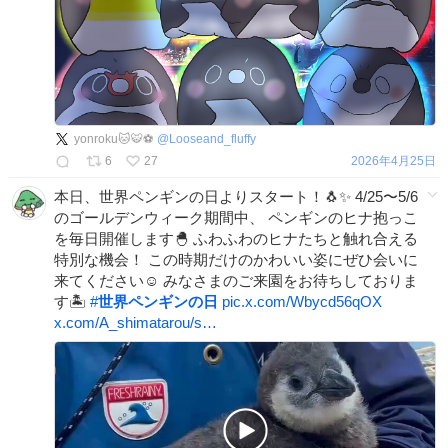
yonroku🐱🐯⚽️
@
Looseand_fluffy
6
27
2026年4月25日
本日、世界ペンギンの日よりスタート！🐧✨ 4/25〜5/6
のゴールデンウィーク期間中、 ペンギンのヒナ抱っこ
を毎日開催します🐣 ふわふわのヒナたちと触れ合える
特別な機会！ この時期だけのかわいい姿にぜひ会いに
来てください☺️ みなさまのご来園をお待ちしておりま
す🏝️
#
世界ペンギンの日
pic.x.com/Wbycd56qOX
x.com/A_shimatarou/s…