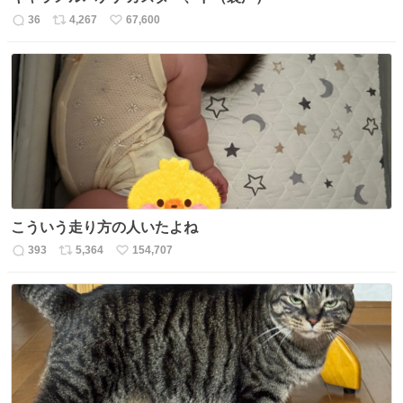
36
4,267
67,600
返
リ
い
信
ポ
い
数
ス
ね
ト
数
数
こういう走り方の人いたよね
393
5,364
154,707
返
リ
い
信
ポ
い
数
ス
ね
ト
数
数