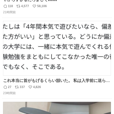
118
4,577
58,106
返
リ
い
21時間前
信
ポ
い
数
ス
ね
ト
数
数
これ本当に首がもげるくらい頷いた。 私は入学前に送られ
てきた、大学のサークル紹介冊子を見た時点で終わりを感
27
337
4,826
返
リ
い
じたので、女子大でもないくせに偏差値の高い大学のイン
23時間前
信
ポ
い
カレサークルに突撃して所属するという奇行で事なきを得
数
ス
ね
た。 高偏差値に行けないならせめてそれくらいした方が予
ト
数
数
後がいいです。 https://t.co/9nMHIrETkw