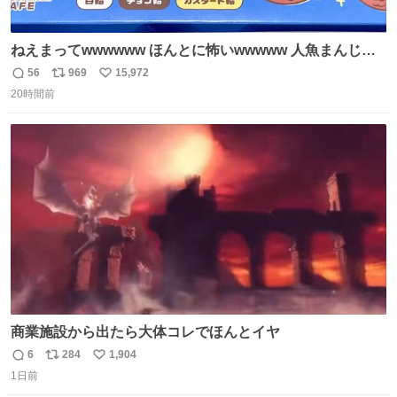
ねえまってwwwwww ほんとに怖いwwwww 人魚まんじゅ
う買ってきたから私も永遠のいのちを…ぐへへ…と思いな
56
969
15,972
返
リ
い
がら1つ食べたら 奥歯欠けたんだけど！！！！？？？ しか
20時間前
信
ポ
い
もガッツリ😭 まんじゅうだよ？？？？？？ ガリッて言っ
数
ス
ね
たから何？と思って口から出したら自分の歯wwwwww セ
ト
数
数
イレーンの呪いじゃん😭
商業施設から出たら大体コレでほんとイヤ
6
284
1,904
返
リ
い
1日前
信
ポ
い