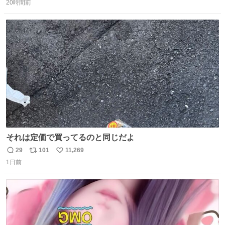
20時間前
信
ポ
い
数
ス
ね
ト
数
数
それは定価で買ってるのと同じだよ
29
101
11,269
返
リ
い
1日前
信
ポ
い
数
ス
ね
ト
数
数