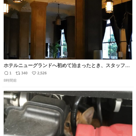
ホテルニューグランドへ初めて泊まったとき、スタッフさ
まから朝のロビーはとても綺麗ですと教えていただいた。
1
340
2,526
返
リ
い
薄暗がりの重厚な造りへ、まずやわらかな光が差し込み、
8時間前
信
ポ
い
しだいに馴染んでいって、時間をかけていつもの美しさへ
数
ス
ね
と移ろっていく。120分のドラマチック。
ト
数
数