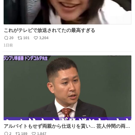
これがテレビで放送されてたの最高すぎる
20
101
3,204
返
リ
い
1日前
信
ポ
い
数
ス
ね
ト
数
数
アルバイトもせず両親から仕送りを貰い… 芸人仲間の両親
のスネまでかじる!? ドンデコルテ銀次⚡️ 無料見逃し配信は
2
189
1,847