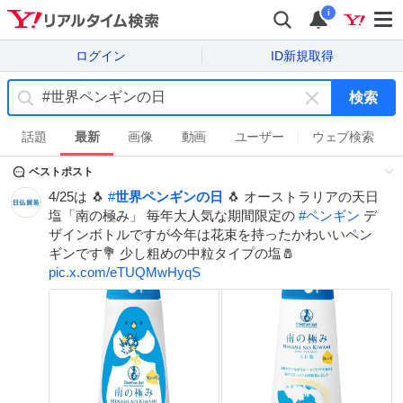
i
ログイン
ID新規取得
検索
キ
ー
話題
最新
画像
動画
ユーザー
ウェブ検索
ワ
ベストポスト
ー
ド
4/25は 🐧
#
世界ペンギンの日
🐧 オーストラリアの天日
を
塩「南の極み」 毎年大人気な期間限定の
#
ペンギン
デ
消
ザインボトルですが今年は花束を持ったかわいいペン
す
ギンです💐 少し粗めの中粒タイプの塩🧂
pic.x.com/eTUQMwHyqS