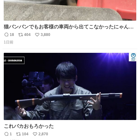
猫バンバンでもお客様の車両から出てこなかったにゃんこ
🐈 救出しようとした工場長が腕を引っ掻かれ、ぱんぱんに
18
404
3,880
返
リ
い
膨れ上がり、傷だらけ血だらけになりながらも何とか救出
1日前
信
ポ
い
したこの子はその後、工場長の家の子になりました😌💕
数
ス
ね
ト
数
数
これバカおもろかった
1
104
2,870
返
リ
い