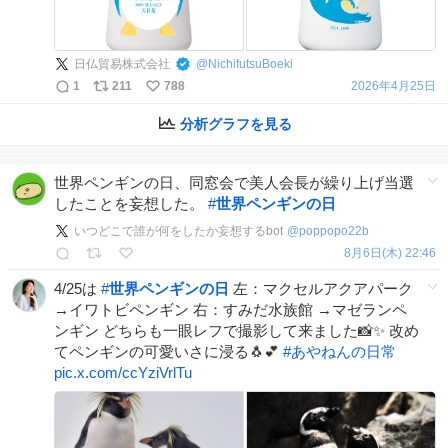
日仏貿易株式会社
@
NichifutsuBoeki
1
211
788
2026年4月25日
分析グラフを見る
世界ペンギンの日、同窓会で美人会長が繰り上げ当選
したことを妄想した。
#
世界ペンギンの日
いつどこで誰が何をしたか妄想するbot
@
poppopo22b
8月6日(木) 22:46
4/25は
#
世界ペンギンの日
左：マクセルアクアパーク
→イワトビペンギン 右：すみだ水族館 →マゼランペ
ンギン どちらも一眼レフで撮影して来ました📸✨ 改め
てペンギンの可愛いさに浸る🐧💕
#
あやねんの日常
pic.x.com/ccYziVrlTu