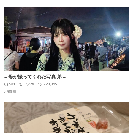
数
ス
ね
ト
数
数
←母が撮ってくれた写真 弟→
501
7,729
223,345
返
リ
い
6時間前
信
ポ
い
数
ス
ね
ト
数
数