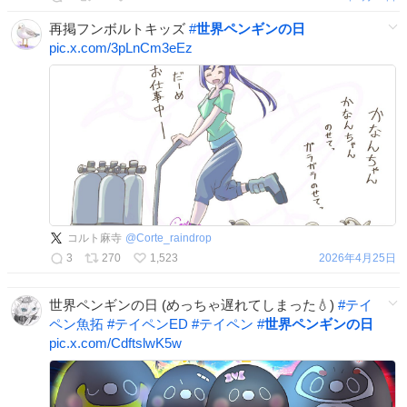
再掲フンボルトキッズ
#
世界ペンギンの日
pic.x.com/3pLnCm3eEz
コルト麻寺
@
Corte_raindrop
3
270
1,523
2026年4月25日
世界ペンギンの日 (めっちゃ遅れてしまった💧)
#
テイ
ペン魚拓
#
テイペンED
#
テイペン
#
世界ペンギンの日
pic.x.com/CdftslwK5w