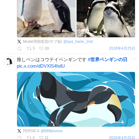
Model羽田彩音(サブ垢)
@
aya_hane_2nd
3
20
2026年4月25日
推しペンはコウテイペンギンです
#
世界ペンギンの日
pic.x.com/dDVXlS4hdU
PERSICA
@
888prunus
2
11
2026年4月25日