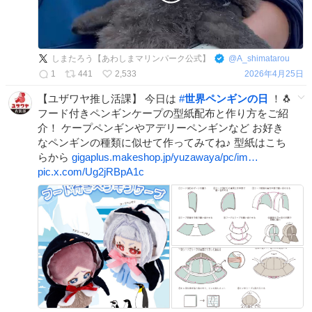
しまたろう【あわしまマリンパーク公式】
@
A_shimatarou
1
441
2,533
2026年4月25日
【ユザワヤ推し活課】 今日は
#
世界ペンギンの日
！🐧
フード付きペンギンケープの型紙配布と作り方をご紹
介！ ケープペンギンやアデリーペンギンなど お好き
なペンギンの種類に似せて作ってみてね♪ 型紙はこち
らから
gigaplus.makeshop.jp/yuzawaya/pc/im…
pic.x.com/Ug2jRBpA1c