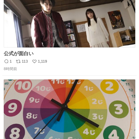
公式が面白い
1
113
1,119
返
リ
い
8時間前
信
ポ
い
数
ス
ね
ト
数
数