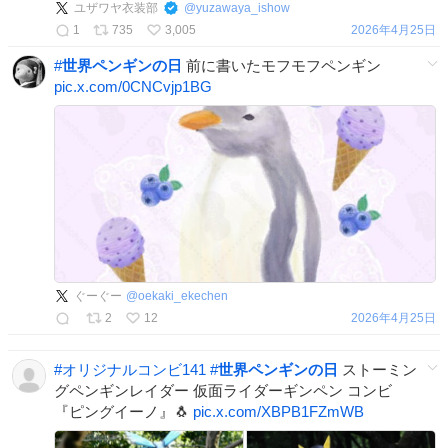
ユザワヤ衣装部
@
yuzawaya_ishow
1
735
3,005
2026年4月25日
#
世界ペンギンの日
前に書いたモフモフペンギン
pic.x.com/0CNCvjp1BG
ぐーぐー
@
oekaki_ekechen
2
12
2026年4月25日
#
オリジナルコンビ141
#
世界ペンギンの日
ストーミン
グペンギンレイダー 仮面ライダーギンペン コンビ
『ピングイーノ』🐧
pic.x.com/XBPB1FZmWB