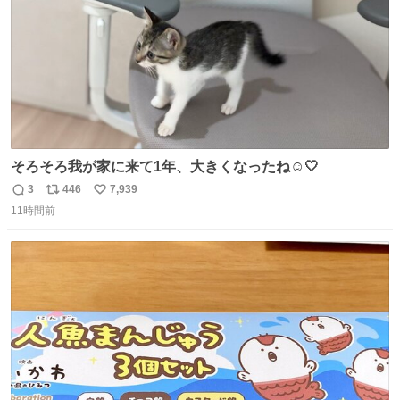
そろそろ我が家に来て1年、大きくなったね☺️🤍
3
446
7,939
返
リ
い
11時間前
信
ポ
い
数
ス
ね
ト
数
数