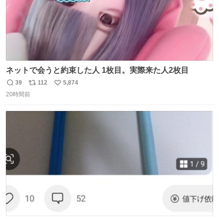
ネットで会うと約束した人 1枚目。実際来た人2枚目
39
112
5,874
返
リ
い
20時間前
信
ポ
い
数
ス
ね
ト
数
数