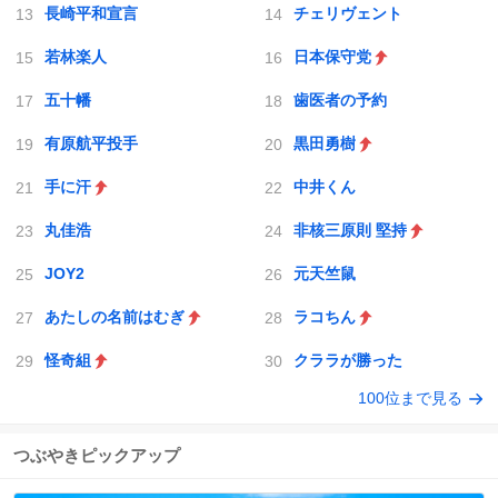
長崎平和宣言
チェリヴェント
若林楽人
日本保守党
五十幡
歯医者の予約
有原航平投手
黒田勇樹
手に汗
中井くん
丸佳浩
非核三原則 堅持
JOY2
元天竺鼠
あたしの名前はむぎ
ラコちん
怪奇組
クララが勝った
100位まで見る
つぶやきピックアップ