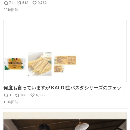
辞退すれば良いのに白々しい
71
518
9,762
返
リ
い
22時間前
信
ポ
い
数
ス
ね
ト
数
数
何度も言っていますが KALDI生パスタシリーズのフェット
チーネは 真剣(ガチ)で美味いぞ
3
366
4,383
返
リ
い
13時間前
信
ポ
い
数
ス
ね
ト
数
数