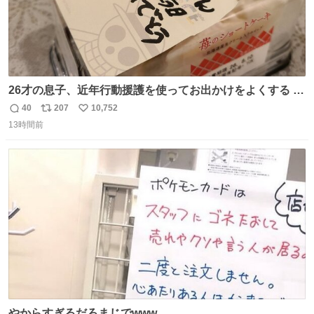
26才の息子、近年行動援護を使ってお出かけをよくする 親
との外出はもう嫌らしい。 中身は小学生位なのに小癪な😅
40
207
10,752
返
リ
い
昨日は夜のショッピングモールに行った 先に寝といてよ❗
13時間前
信
ポ
い
と何度も何度も言い残して。 起きたら冷蔵庫に… ああ、こ
数
ス
ね
れ買いに行ってくれたんだ…😭
ト
数
数
やからすぎるだろまじでwww