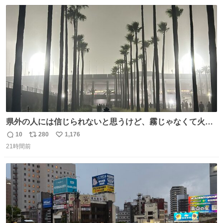
数
ス
ね
ト
数
数
県外の人には信じられないと思うけど、霧じゃなくて火山
灰です🌋 #桜島
10
280
1,176
返
リ
い
21時間前
信
ポ
い
数
ス
ね
ト
数
数