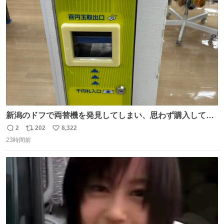
ト
数
数
新潟のドフで両替機を発見してしまい、思わず購入してし
まい大阪に発送するイベントが発生
2
202
8,322
返
リ
い
23時間前
信
ポ
い
数
ス
ね
ト
数
数