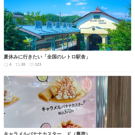
夏休みに行きたい「全国のレトロ駅舎」
4
20
123
返
リ
い
信
ポ
い
数
ス
ね
ト
数
数
キャラメルバナナカスター、ド（裏声）