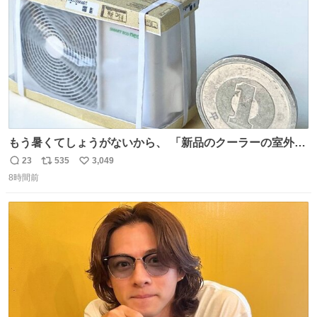
数
もう暑くてしょうがないから、 「新品のクーラーの室外機
のミニチュア」 でも見ていってよ
23
535
3,049
返
リ
い
8時間前
信
ポ
い
数
ス
ね
ト
数
数