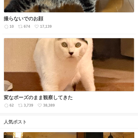
撮らないでのお顔
10
674
17,139
返
リ
い
信
ポ
い
数
ス
ね
ト
数
数
変なポーズのまま観察してきた
62
3,739
38,389
返
リ
い
信
ポ
い
数
ス
ね
人気ポスト
ト
数
数