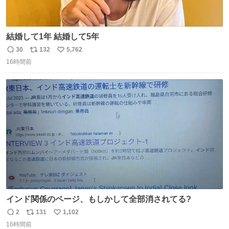
結婚して1年 結婚して5年
30
132
5,762
返
リ
い
16時間前
信
ポ
い
数
ス
ね
ト
数
数
インド関係のページ、もしかして全部消されてる?
2
131
1,102
返
リ
い
16時間前
信
ポ
い