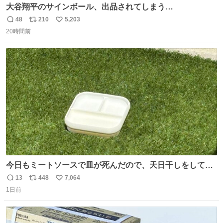
大谷翔平のサインボール、出品されてしまう…
48
210
5,203
返
リ
い
20時間前
信
ポ
い
数
ス
ね
ト
数
数
今日もミートソースで皿が死んだので、天日干しをしてい
ます🍝 ありがとう先人の知恵
13
448
7,064
返
リ
い
1日前
信
ポ
い
数
ス
ね
ト
数