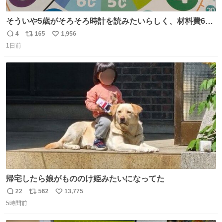
そういや5歳がそろそろ時計を読みたいらしく、材料費600
円で作れる知育時計作ってみた！ めっちゃ簡単！ ありがと
4
165
1,956
返
リ
い
う先人！
1日前
信
ポ
い
数
ス
ね
ト
数
数
帰宅したら娘がもののけ姫みたいになってた
22
562
13,775
返
リ
い
5時間前
信
ポ
い
数
ス
ね