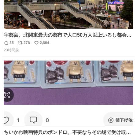
宇都宮、北関東最大の都市で人口50万人以上いるし都会何
だろうなと思っていたら想像以上に都会で興奮した
35
278
2,864
返
リ
い
23時間前
信
ポ
い
数
ス
ね
ト
数
数
ちいかわ映画特典のボンドロ、不要ならその場で受け取り