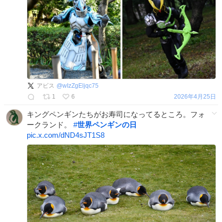
アビス
@
wIzZgEljqc75
1
6
2026年4月25日
キングペンギンたちがお寿司になってるところ。フォ
ークランド。
#
世界ペンギンの日
pic.x.com/dND4sJT1S8