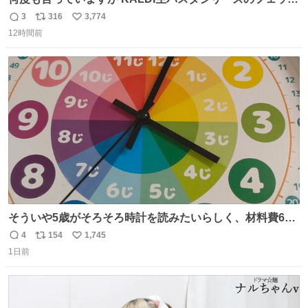
チーネは 真剣(ガチ)で美味いぞ
3
316
3,774
返
リ
い
12時間前
信
ポ
い
数
ス
ね
ト
数
数
そういや5歳がそろそろ時計を読みたいらしく、材料費600
円で作れる知育時計作ってみた！ めっちゃ簡単！ ありがと
4
154
1,745
返
リ
い
う先人！
1日前
信
ポ
い
数
ス
ね
ト
数
数