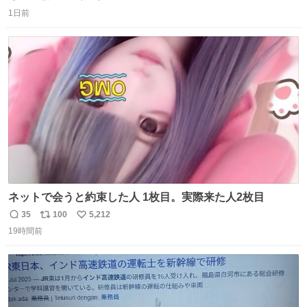
返
リ
い
1日前
信
ポ
い
数
ス
ね
ト
数
数
ネットで会うと約束した人 1枚目。実際来た人2枚目
35
100
5,212
返
リ
い
19時間前
信
ポ
い
数
ス
ね
ト
数
数