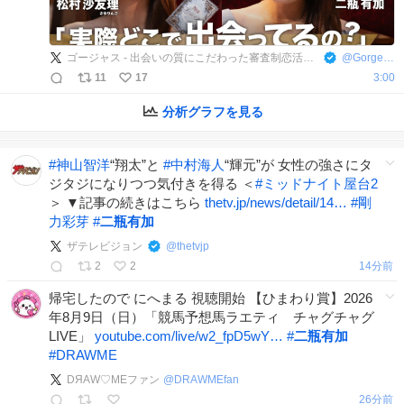
ゴージャス - 出会いの質にこだわった審査制恋活・婚活マッチングアプリ
@
GorgeousPR
11
17
3:00
分析グラフを見る
#
神山智洋
“翔太”と
#
中村海人
“輝元”が 女性の強さにタ
ジタジになりつつ気付きを得る ＜
#
ミッドナイト屋台2
＞ ▼記事の続きはこちら
thetv.jp/news/detail/14…
#
剛
力彩芽
#
二瓶有加
ザテレビジョン
@
thetvjp
2
2
14分前
帰宅したので にへまる 視聴開始 【ひまわり賞】2026
年8月9日（日）「競馬予想馬ラエティ チャグチャグ
LIVE」
youtube.com/live/w2_fpD5wY…
#
二瓶有加
#
DRAWME
DЯAW♡MEファン
@
DRAWMEfan
26分前