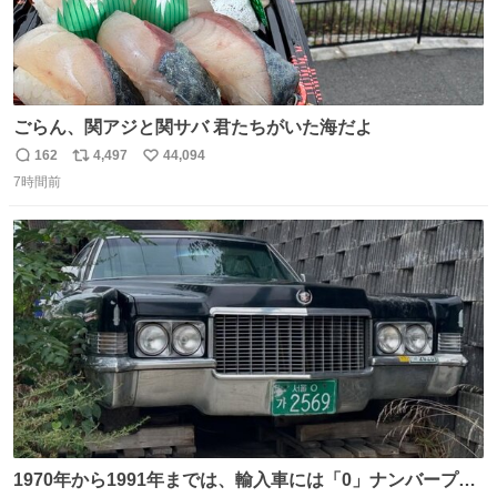
ごらん、関アジと関サバ 君たちがいた海だよ
162
4,497
44,094
返
リ
い
7時間前
信
ポ
い
数
ス
ね
ト
数
数
1970年から1991年までは、輸入車には「0」ナンバープレ