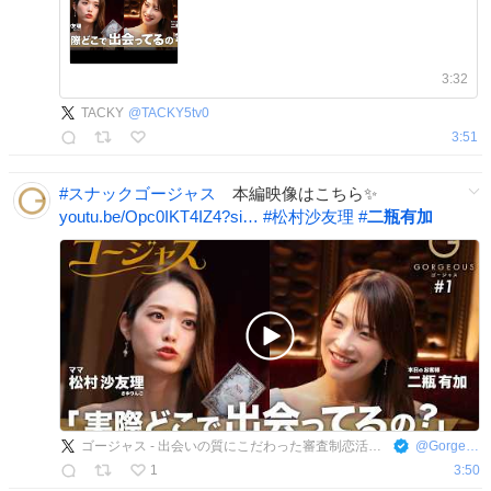
3:32
TACKY
@
TACKY5tv0
3:51
#
スナックゴージャス
本編映像はこちら✨
youtu.be/Opc0IKT4IZ4?si…
#
松村沙友理
#
二瓶有加
ゴージャス - 出会いの質にこだわった審査制恋活・婚活マッチングアプリ
@
GorgeousPR
1
3:50