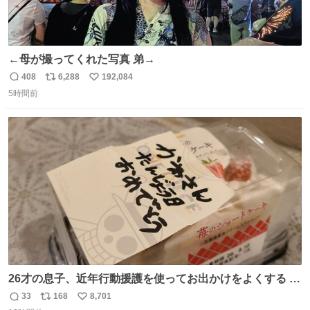
←母が撮ってくれた写真 弟→
408
6,288
192,084
返
リ
い
5時間前
信
ポ
い
数
ス
ね
ト
数
数
26才の息子、近年行動援護を使ってお出かけをよくする 親
との外出はもう嫌らしい。 中身は小学生位なのに小癪な😅
33
168
8,701
返
リ
い