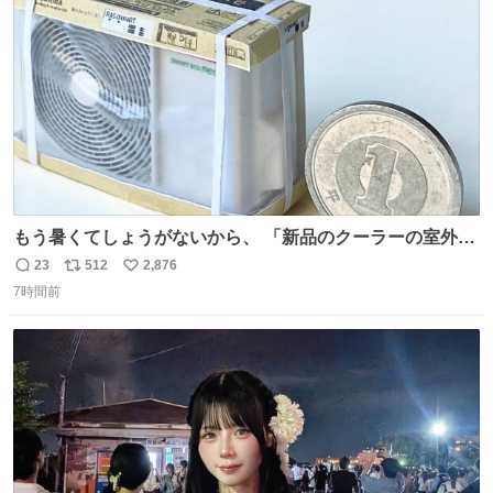
数
もう暑くてしょうがないから、 「新品のクーラーの室外機
のミニチュア」 でも見ていってよ
23
512
2,876
返
リ
い
7時間前
信
ポ
い
数
ス
ね
ト
数
数