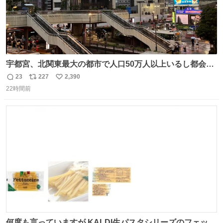
宇都宮、北関東最大の都市で人口50万人以上いるし都会何
だろうなと思っていたら想像以上に都会で興奮した
23
227
2,390
返
リ
い
22時間前
信
ポ
い
数
ス
ね
ト
数
数
何度も言っていますが KALDI生パスタシリーズのフェット