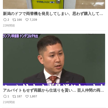
新潟のドフで両替機を発見してしまい、思わず購入してし
まい大阪に発送するイベントが発生
2
166
7,339
返
リ
い
22時間前
信
ポ
い
数
ス
ね
ト
数
数
アルバイトもせず両親から仕送りを貰い… 芸人仲間の両親
のスネまでかじる!? ドンデコルテ銀次⚡️ 無料見逃し配信は
1
187
1,807
返
リ
い
こちらから ▶︎abema.go.link/gBLVb ◤しくじり先生
21時間前
信
ポ
い
ABEMAにて毎週最新話無料配信中◢ @10000nabe