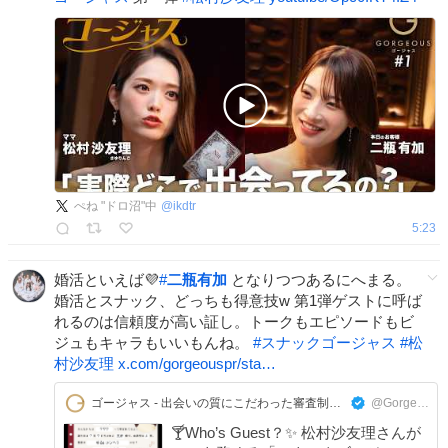
ぺね "ドロ沼"中
@
ikdtr
5:23
婚活といえば💜
#
二瓶有加
となりつつあるにへまる。
婚活とスナック、どっちも得意技w 第1弾ゲストに呼ば
れるのは信頼度が高い証し。トークもエピソードもビ
ジュもキャラもいいもんね。
#
スナックゴージャス
#
松
村沙友理
x.com/gorgeouspr/sta…
ゴージャス - 出会いの質にこだわった審査制恋活・婚活マッチングアプリ
@GorgeousPR
🍸Who’s Guest？✨ 松村沙友理さんが