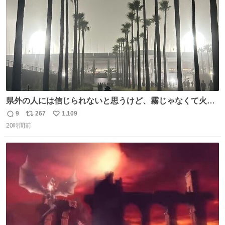
数
イレーンの呪いじゃん😭
県外の人には信じられないと思うけど、霧じゃなくて火山
灰です🌋 #桜島
9
267
1,109
返
リ
い
20時間前
信
ポ
い
数
ス
ね
ト
数
数