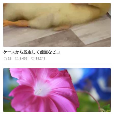
信
ポ
い
数
ス
ね
ト
数
数
ケースから脱走して虚無なピヨ
22
2,453
18,243
返
リ
い
信
ポ
い
数
ス
ね
ト
数
数