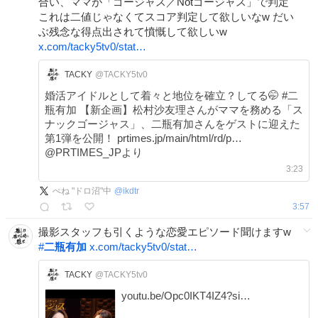
合い、ママが「ゴージャス／Notゴージャス」で判定
これは二値じゃなくてスコア判定して欲しいなw だい
ぶ残念な得点出されて憤慨して欲しいw
x.com/tacky5tv0/stat…
TACKY
@TACKY5tv0
婚活アイドルとして着々と地位を確立？してる🤭 #二
瓶有加 【新企画】松村沙友理さんがママを務める「ス
ナックゴージャス」、二瓶有加さんをゲストに迎えた
第1弾を公開！ prtimes.jp/main/html/rd/p…
@PRTIMES_JPより
3:23
ぺね "ドロ沼"中
@
ikdtr
3:57
撮影スタッフも引くような恋愛エピソード聞けますw
#
二瓶有加
x.com/tacky5tv0/stat…
TACKY
@TACKY5tv0
youtu.be/Opc0IKT4IZ4?si…