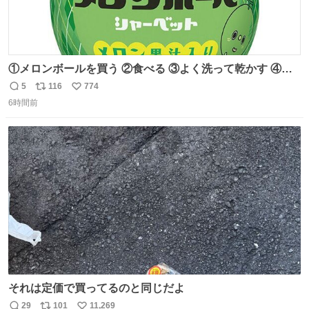
①メロンボールを買う ②食べる ③よく洗って乾かす ④か
わいい
5
116
774
返
リ
い
6時間前
信
ポ
い
数
ス
ね
ト
数
数
それは定価で買ってるのと同じだよ
29
101
11,269