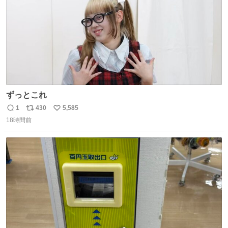
ずっとこれ
1
430
5,585
返
リ
い
18時間前
信
ポ
い
数
ス
ね
ト
数
数