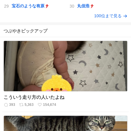
宝石のような有原
丸佳浩
100位まで見る
つぶやきピックアップ
こういう走り方の人いたよね
393
5,363
154,674
返
リ
い
信
ポ
い
数
ス
ね
ト
数