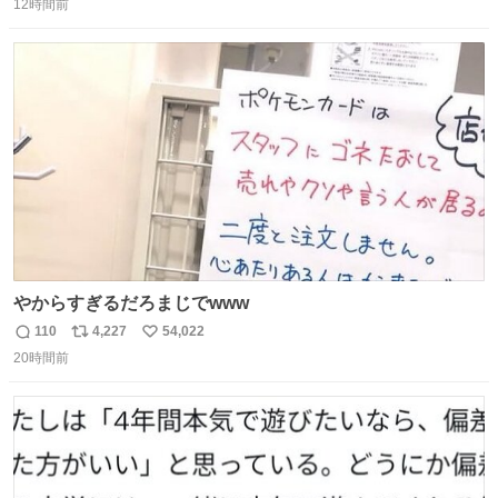
昨日は夜のショッピングモールに行った 先に寝といてよ❗
12時間前
信
ポ
い
と何度も何度も言い残して。 起きたら冷蔵庫に… ああ、こ
数
ス
ね
れ買いに行ってくれたんだ…😭
ト
数
数
やからすぎるだろまじでwww
110
4,227
54,022
返
リ
い
20時間前
信
ポ
い
数
ス
ね
ト
数
数