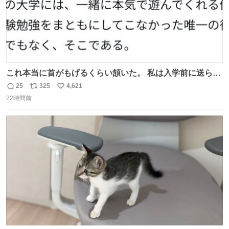
これ本当に首がもげるくらい頷いた。 私は入学前に送られ
てきた、大学のサークル紹介冊子を見た時点で終わりを感
25
325
4,621
返
リ
い
じたので、女子大でもないくせに偏差値の高い大学のイン
22時間前
信
ポ
い
カレサークルに突撃して所属するという奇行で事なきを得
数
ス
ね
た。 高偏差値に行けないならせめてそれくらいした方が予
ト
数
数
後がいいです。 https://t.co/9nMHIrETkw