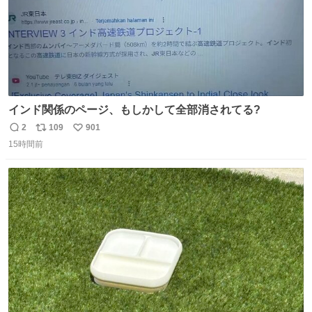
インド関係のページ、もしかして全部消されてる?
2
109
901
返
リ
い
15時間前
信
ポ
い
数
ス
ね
ト
数
数