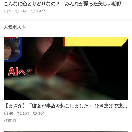
こんなに色とりどりなの？ みんなが撮った美しい朝顔
5
147
1,477
返
リ
い
信
ポ
い
数
ス
ね
人気ポスト
ト
数
数
【まさか】「彼女が事故を起こしました」 ひき逃げで逃走
した男、AIの相談履歴で“ウソ発覚” 警察が男のスマホを押
40
154
904
返
リ
い
収して解析すると、出頭する前に事故の詳しい状況やどう
7時間前
信
ポ
い
対応すればいいかをAIに相談していたことがわかった。し
数
ス
ね