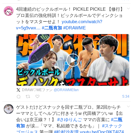
4回連続のピックルボール！ PICKLE PICKLE 【修行】
プロ直伝の強化特訓！ピックルボールでディンクショ
ットをマスターせよ！
youtube.com/watch?
v=5g9vwx…
#
二瓶有加
#
DRAWME
DЯAW♡MEファン
@
DRAWMEfan
5:34
ゲストだけどスナックを回す二瓶プロ。第2回からチ
ーママとしてヘルプに付きそうw 代田橋アツいw 【出
会いは京王線？！】
#
さゆりんご
ママの言葉に
#
二瓶
有加
が涙...「ママ、私結婚できるかも」｜
#
スナック
ゴージャス
第一弾
#
松村沙友理
youtu.be/Opc0IKT4IZ4