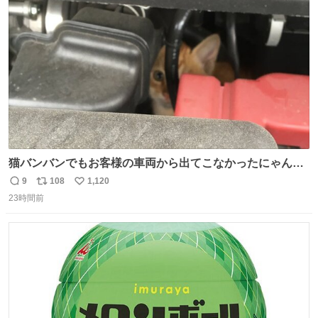
かし、AIの回答は「正直に警察に話すように」だった。
ト
数
数
猫バンバンでもお客様の車両から出てこなかったにゃんこ
🐈 救出しようとした工場長が腕を引っ掻かれ、ぱんぱんに
9
108
1,120
返
リ
い
膨れ上がり、傷だらけ血だらけになりながらも何とか救出
23時間前
信
ポ
い
したこの子はその後、工場長の家の子になりました😌💕
数
ス
ね
ト
数
数