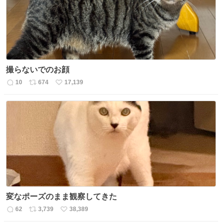
数
撮らないでのお顔
10
674
17,139
返
リ
い
信
ポ
い
数
ス
ね
ト
数
数
変なポーズのまま観察してきた
62
3,739
38,389
返
リ
い