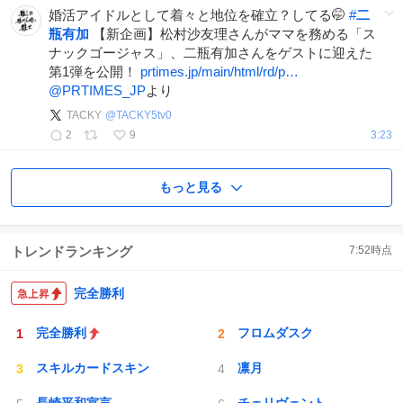
婚活アイドルとして着々と地位を確立？してる🤭
#
二
瓶有加
【新企画】松村沙友理さんがママを務める「ス
ナックゴージャス」、二瓶有加さんをゲストに迎えた
第1弾を公開！
prtimes.jp/main/html/rd/p…
@PRTIMES_JP
より
TACKY
@
TACKY5tv0
2
9
3:23
もっと見る
トレンドランキング
7:52
時点
完全勝利
完全勝利
フロムダスク
スキルカードスキン
凛月