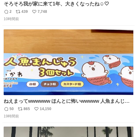
そろそろ我が家に来て1年、大きくなったね☺️🤍
2
439
7,748
返
リ
い
10時間前
信
ポ
い
数
ス
ね
ト
数
数
ねえまってwwwwww ほんとに怖いwwwww 人魚まんじゅ
う買ってきたから私も永遠のいのちを…ぐへへ…と思いな
50
865
14,150
返
リ
い
がら1つ食べたら 奥歯欠けたんだけど！！！！？？？ しか
19時間前
信
ポ
い
もガッツリ😭 まんじゅうだよ？？？？？？ ガリッて言っ
数
ス
ね
たから何？と思って口から出したら自分の歯wwwwww セ
ト
数