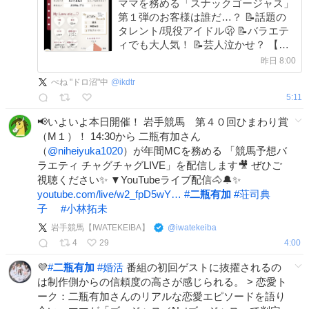
ママを務める「スナックゴージャス」
第１弾のお客様は誰だ…？ 📝話題の
タレント/現役アイドル🫢 📝バラエテ
ィでも大人気！ 📝芸人泣かせ？ 【ス
ナックゴージャス】 𝟐𝟎𝟐𝟔.𝟎𝟖.𝟎𝟗
昨日 8:00
𝟏𝟐:𝟎𝟎 𝑺𝑻𝑨𝑹𝑻✨ 開店まであと1日🥃
ぺね "ドロ沼"中
@
ikdtr
5:11
📢いよいよ本日開催！ 岩手競馬 第４０回ひまわり賞
（M１）！ 14:30から 二瓶有加さん
（
@niheiyuka1020
）が年間MCを務める 「競馬予想バ
ラエティ チャグチャグLIVE」を配信します🎥 ぜひご
視聴ください✨ ▼YouTubeライブ配信🐴🔔✨
youtube.com/live/w2_fpD5wY…
#
二瓶有加
#
荘司典
子
#
小林拓未
岩手競馬【IWATEKEIBA】
@
iwatekeiba
4
29
4:00
💜
#
二瓶有加
#
婚活
番組の初回ゲストに抜擢されるの
は制作側からの信頼度の高さが感じられる。 > 恋愛ト
ーク：二瓶有加さんのリアルな恋愛エピソードを語り