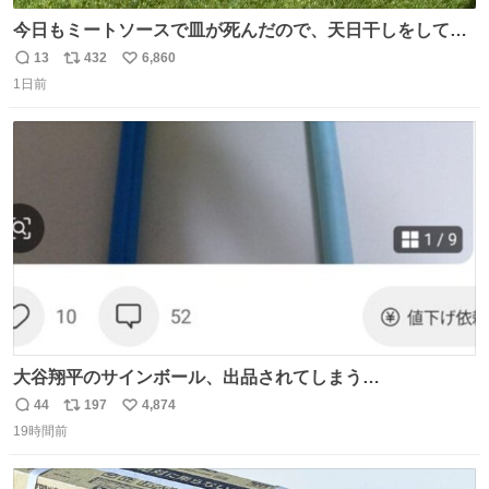
今日もミートソースで皿が死んだので、天日干しをしてい
ます🍝 ありがとう先人の知恵
13
432
6,860
返
リ
い
1日前
信
ポ
い
数
ス
ね
ト
数
数
大谷翔平のサインボール、出品されてしまう…
44
197
4,874
返
リ
い
19時間前
信
ポ
い
数
ス
ね
ト
数