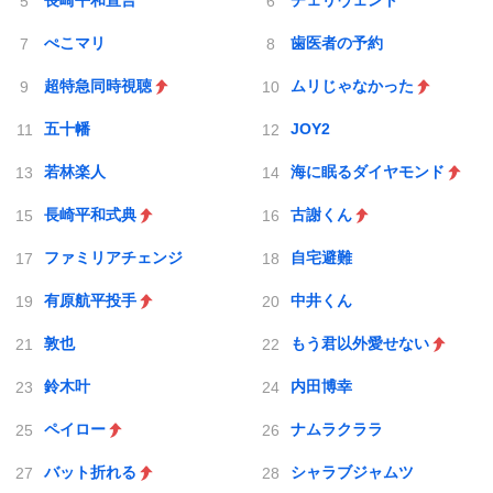
長崎平和宣言
チェリヴェント
ぺこマリ
歯医者の予約
超特急同時視聴
ムリじゃなかった
五十幡
JOY2
若林楽人
海に眠るダイヤモンド
長崎平和式典
古謝くん
ファミリアチェンジ
自宅避難
有原航平投手
中井くん
敦也
もう君以外愛せない
鈴木叶
内田博幸
ペイロー
ナムラクララ
バット折れる
シャラブジャムツ