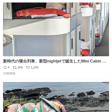
数
ス
ね
@akmllube0617
ト
数
数
新時代の寝台列車、新型nightjetで誕生したMini Cabin ま
さに走るカプセルホテルといった感じで、一人旅で利用す
4
208
1,105
返
リ
い
るのにはちょうどいい設備。 他の人も言ってましたが、サ
23時間前
信
ポ
い
ンライズの後継に欲しい…
数
ス
ね
ト
数
数