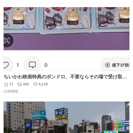
数
ス
ね
ト
数
数
ちいかわ映画特典のボンドロ、不要ならその場で受け取り
辞退すれば良いのに白々しい
71
495
9,139
返
リ
い
21時間前
信
ポ
い
数
ス
ね
ト
数
数