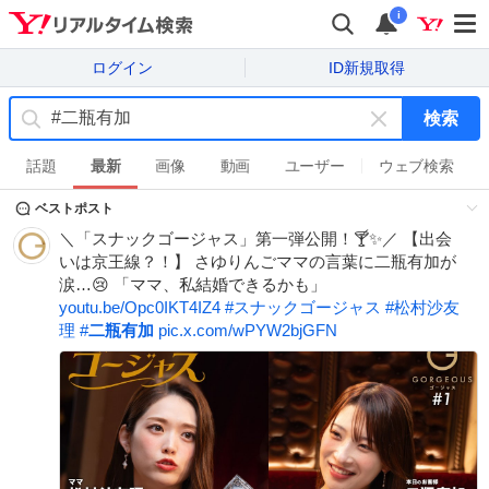
i
ログイン
ID新規取得
検索
キ
ー
話題
最新
画像
動画
ユーザー
ウェブ検索
ワ
ベストポスト
ー
ド
＼「スナックゴージャス」第一弾公開！🍸✨／ 【出会
を
いは京王線？！】 さゆりんごママの言葉に二瓶有加が
消
涙…😢 「ママ、私結婚できるかも」
す
youtu.be/Opc0IKT4IZ4
#
スナックゴージャス
#
松村沙友
理
#
二瓶有加
pic.x.com/wPYW2bjGFN