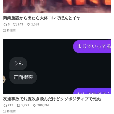
商業施設から出たら大体コレでほんとイヤ
6
243
1,588
返
リ
い
23時間前
信
ポ
い
数
ス
ね
ト
数
数
友達事故で片腕吹き飛んだけどクソポジティブで死ぬ
217
5,771
206,594
返
リ
い
18時間前
信
ポ
い