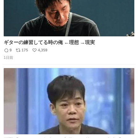
ギターの練習してる時の俺 ←理想 →現実
9
175
4,359
返
リ
い
1日前
信
ポ
い
数
ス
ね
ト
数
数