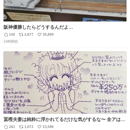
阪神優勝したらどうするんだよ…
145
2,877
35,899
返
リ
い
16時間前
信
ポ
い
数
ス
ね
ト
数
数
冨樫夫妻は純粋に浮かれてるだけな気がするな〜 全アはこ
こに自分の市場価値的なものを上乗せするので、 すっぴん
261
1,073
23,596
返
リ
い