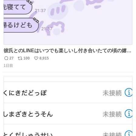
彼氏とのLINEはいつでも楽しいし付き合いたての頃の嬉し
かったLINEは無限にあるけど(同棲前は1日で各50通くらい
27
100
8,915
返
リ
い
送りあってたし)最近嬉しかったのはこれ
1日前
信
ポ
い
数
ス
ね
ト
数
数