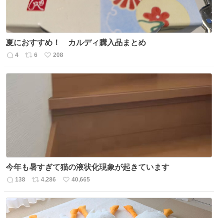
夏におすすめ！ カルディ購入品まとめ
4
6
208
返
リ
い
信
ポ
い
数
ス
ね
ト
数
数
今年も暑すぎて猫の液状化現象が起きています
138
4,286
40,665
返
リ
い
信
ポ
い
数
ス
ね
ト
数