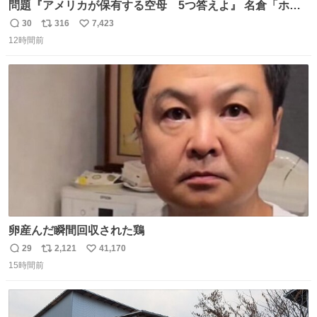
問題『アメリカが保有する空母 5つ答えよ』 名倉「ホン
マごめん、日本」
30
316
7,423
返
リ
い
12時間前
信
ポ
い
数
ス
ね
ト
数
数
卵産んだ瞬間回収された鶏
29
2,121
41,170
返
リ
い
15時間前
信
ポ
い
数
ス
ね
ト
数
数