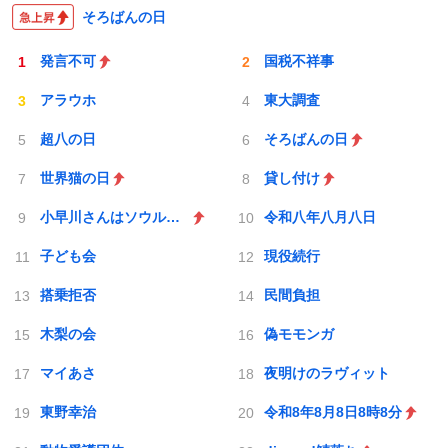
そろばんの日
発言不可
国税不祥事
アラウホ
東大調査
超八の日
そろばんの日
世界猫の日
貸し付け
小早川さんはソウルライク
令和八年八月八日
子ども会
現役続行
搭乗拒否
民間負担
木梨の会
偽モモンガ
マイあさ
夜明けのラヴィット
東野幸治
令和8年8月8日8時8分