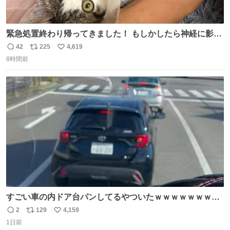
緊急処置終わり帰ってきました！ もしかしたら神経に影響
も出ているのかもと、、その影響で出にくいのもあるかも
42
225
4,619
返
リ
い
との事 内臓エコーもしてみると少し動きが弱いのかもなぁ
8時間前
信
ポ
い
と先生が言っておりました。 明日また病院です！ 帰ってき
数
ス
ね
て弟にぐるぐる言いながら甘えん坊してました☺️
ト
数
数
すごい車の内ドア台パンしてるやついたｗｗｗｗｗｗｗｗ
ｗｗｗｗｗｗ
2
129
4,159
返
リ
い
1日前
信
ポ
い