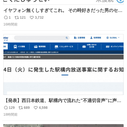
イヤフォン無くしすぎてこれ。 その時好きだった男のセコ
ムの名前にしてる
1
121
3,732
返
リ
い
16時間前
信
ポ
い
数
ス
ね
ト
数
数
【発表】西日本鉄道、駅構内で流れた“不適切音声”に声明
「被害届も検討」 news.livedoor.com/article/detail… 4日
129
689
4,598
返
リ
い
に西鉄福岡（天神）駅および薬院駅で発生した駅構内放送
18時間前
信
ポ
い
事案について声明を公表した。「第三者によって駅構内放
数
ス
ね