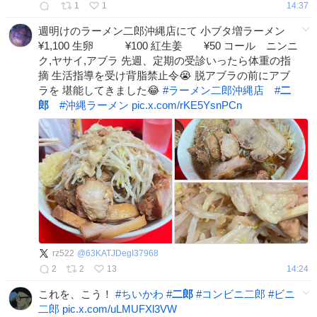
1
1
14:37
週明けのラーメン二郎沖縄店にて 小ブタ増ラーメン
¥1,100 生卵 ¥100 紅生姜 ¥50 コール ニンニ
ク,ヤサイ,アブラ 先週、定期の受診いったら体重の指
摘 生活指導を受け背脂禁止令😭 脱アブラの前にアブ
ラを 堪能してきました😂
#
ラーメン二郎沖縄店
#
二
郎
#
沖縄ラーメン
pic.x.com/rKE5YsnPCn
rz522
@
63KATJDegI37968
2
2
13
14:24
これを、こう！
#
ちいかわ
#
二郎
#
コンビニ二郎
#
ビニ
二郎
pic.x.com/uLMUFXl3VW