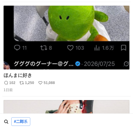
数
ス
ね
ト
数
数
ほんまに好き
102
1,250
51,088
返
リ
い
1日前
信
ポ
い
数
ス
ね
ト
数
数
#二郎
系