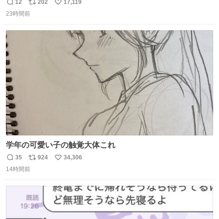
12
202
17,119
返
リ
い
23時間前
信
ポ
い
数
ス
ね
ト
数
数
学年の可愛い子の触覚大体これ
35
924
34,306
返
リ
い
14時間前
信
ポ
い
数
ス
ね
ト
数
数