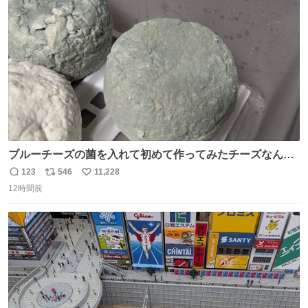
送設備に外部から不正に音声が流された可能性も含めて確
ト
数
数
認を実施」と説明した。
ブルーチーズの菌を入れて初めて作ってみたチーズなんだ
けど 本能でちょっとヤバいと思っちゃう見た目だな
123
546
11,228
返
リ
い
12時間前
信
ポ
い
数
ス
ね
ト
数
数