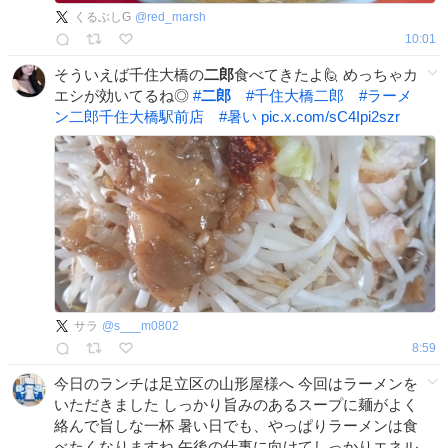
くるぶしG
@
red_marsh
10:01
そういえば千住大橋の
二郎
食べてきたよ🙋 めっちゃカ
エシが効いてるね◎
#
二郎
#
千住大橋二郎
#
ラーメ
ン二郎千住大橋駅前店
#
暑い
pic.x.com/sC4Ipi2szr
サラ
@
s___m0802
8:59
今日のランチは足立区の山形屋様へ 今回はラーメンを
いただきました しっかり旨みのあるスープに麺がよく
絡んで旨しな一杯 暑い日でも、やっぱりラーメンは食
べたくなりますね 午後の仕事に向けてしっかりエネル