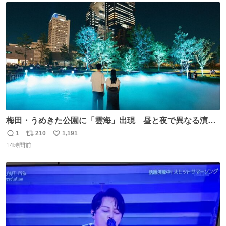
ト
数
数
梅田・うめきた公園に「雲海」出現 昼と夜で異なる演
出、昨年は50万人来場 umeda.keizai.biz/headline/4657/
1
210
1,191
返
リ
い
14時間前
信
ポ
い
数
ス
ね
ト
数
数