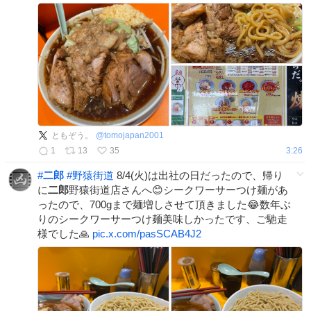
ともぞう。
@
tomojapan2001
1
13
35
3:26
#
二郎
#
野猿街道
8/4(火)は出社の日だったので、帰り
に
二郎
野猿街道店さんへ😊シークワーサーつけ麺があ
ったので、700gまで麺増しさせて頂きました😂数年ぶ
りのシークワーサーつけ麺美味しかったです、ご馳走
様でした🙏
pic.x.com/pasSCAB4J2