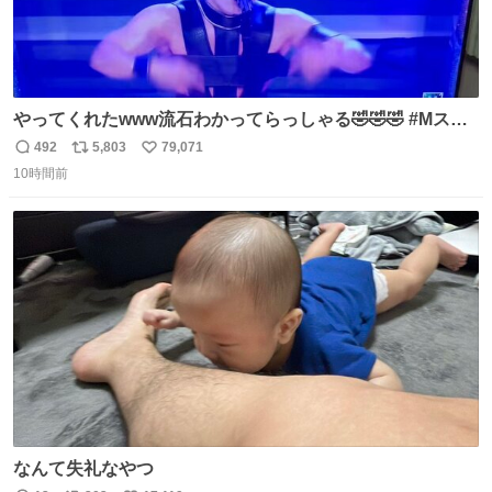
やってくれたwww流石わかってらっしゃる🤣🤣🤣 #Mステ
#西川貴教
492
5,803
79,071
返
リ
い
10時間前
信
ポ
い
数
ス
ね
ト
数
数
なんて失礼なやつ