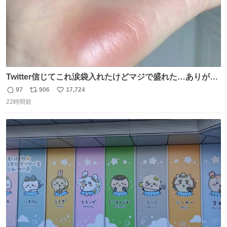
Twitter信じてこれ涙袋入れたけどマジで盛れた…ありがと
う…
97
906
17,724
返
リ
い
22時間前
信
ポ
い
数
ス
ね
ト
数
数