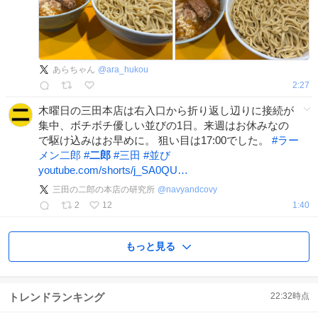
あらちゃん
@
ara_hukou
2:27
木曜日の三田本店は右入口から折り返し辺りに接続が
集中、ボチボチ優しい並びの1日。来週はお休みなの
で駆け込みはお早めに。 狙い目は17:00でした。
#
ラー
メン二郎
#
二郎
#
三田
#
並び
youtube.com/shorts/j_SA0QU…
三田の二郎の本店の研究所
@
navyandcovy
2
12
1:40
もっと見る
トレンドランキング
22:32
時点