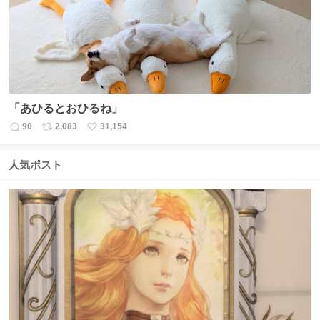
数
「あひるとおひるね」
90
2,083
31,154
返
リ
い
信
ポ
い
数
ス
ね
人気ポスト
ト
数
数