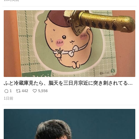
信
ポ
い
数
ス
ね
ト
数
数
ふと冷蔵庫見たら、脳天を三日月宗近に突き刺されてるく
りまんじゅうパイセンが
1
442
5,556
返
リ
い
1日前
信
ポ
い
数
ス
ね
ト
数
数