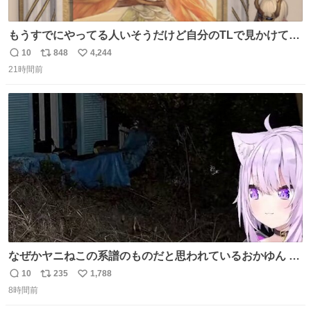
もうすでにやってる人いそうだけど自分のTLで見かけてな
い
10
848
4,244
返
リ
い
21時間前
信
ポ
い
数
ス
ね
ト
数
数
なぜかヤニねこの系譜のものだと思われているおかゆん #
生おかゆ
10
235
1,788
返
リ
い
8時間前
信
ポ
い
数
ス
ね