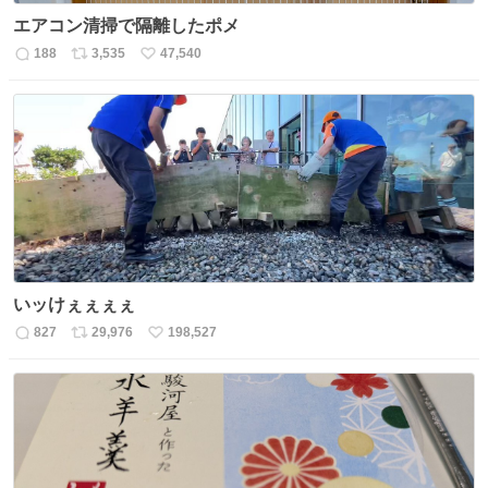
エアコン清掃で隔離したポメ
188
3,535
47,540
返
リ
い
信
ポ
い
数
ス
ね
ト
数
数
いッけぇぇぇぇ
827
29,976
198,527
返
リ
い
信
ポ
い
数
ス
ね
ト
数
数