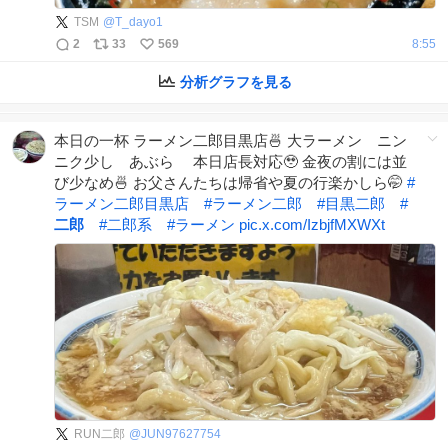
TSM
@
T_dayo1
2
33
569
8:55
分析グラフを見る
本日の一杯 ラーメン二郎目黒店🍜 大ラーメン ニン
ニク少し あぶら 本日店長対応🥹 金夜の割には並
び少なめ🍜 お父さんたちは帰省や夏の行楽かしら🤭
#
ラーメン二郎目黒店
#
ラーメン二郎
#
目黒二郎
#
二郎
#
二郎系
#
ラーメン
pic.x.com/IzbjfMXWXt
RUN二郎
@
JUN97627754