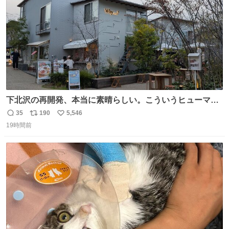
下北沢の再開発、本当に素晴らしい。こういうヒューマン
スケールの開発がいいんだよ。
35
190
5,546
返
リ
い
19時間前
信
ポ
い
数
ス
ね
ト
数
数