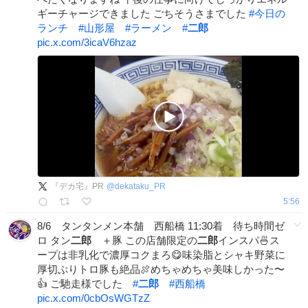
ギーチャージできました ごちそうさまでした
#
今日の
ランチ
#
山形屋
#
ラーメン
#
二郎
pic.x.com/3icaV6hzaz
『デカ宅』PR
@
dekataku_PR
5:56
8/6 タンタンメン本舗 西船橋 11:30着 待ち時間ゼ
ロ タン
二郎
＋豚 この店舗限定の
二郎
インスパ🍜ス
ープは非乳化で濃厚コクまろ😋味染脂とシャキ野菜に
厚切ぷりトロ豚も絶品🍖めちゃめちゃ美味しかった〜
👍 ご馳走様でした
#
二郎
#
西船橋
pic.x.com/0cbOsWGTzZ