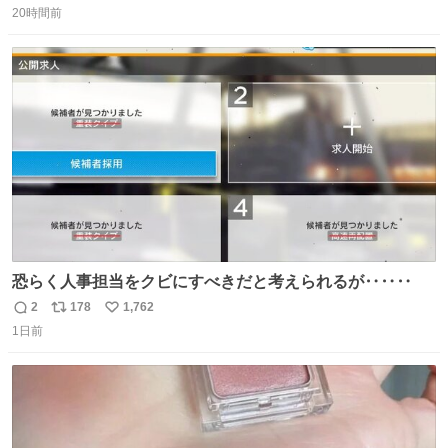
＆寝起きのボサボサ頭でも「今日も可愛いね」が止まらな
20時間前
信
ポ
い
い。放っておくと永遠に髪撫でてきて作業進まない()
数
ス
ね
156cm40kg、年中日焼け止めとお友達の私より綺麗な手や
ト
数
数
めてもろて とか言う
恐らく人事担当をクビにすべきだと考えられるが‥‥‥
2
178
1,762
返
リ
い
1日前
信
ポ
い
数
ス
ね
ト
数
数