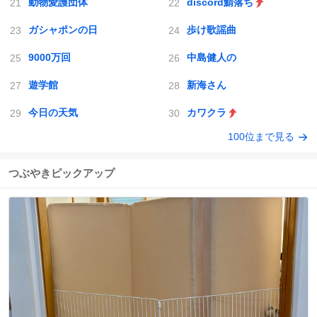
動物愛護団体
discord鯖落ち
ガシャポンの日
歩け歌謡曲
9000万回
中島健人の
遊学館
新海さん
今日の天気
カワクラ
100位まで見る
つぶやきピックアップ