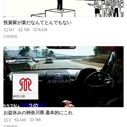
投資家が楽だなんてとんでもない
117
720
8,218
返
リ
い
23時間前
信
ポ
い
数
ス
ね
ト
数
数
お盆休みの神奈川県 基本的にこれ
2
144
789
返
リ
い
10時間前