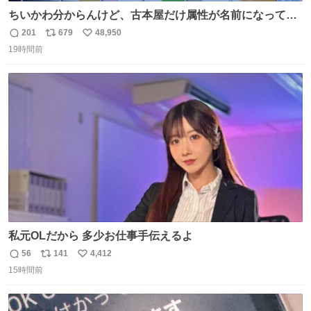
ちいかわ分からんけど、古本屋だけ属性が名前になってる
のはどういうこと？
201
679
48,950
返
リ
い
19時間前
信
ポ
い
数
ス
ね
ト
数
数
私元OLだから 多少お仕事手伝えるよ
56
141
4,412
返
リ
い
15時間前
信
ポ
い
数
ス
ね
ト
数