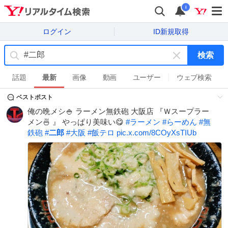
i
ログイン
ID新規取得
検索
キ
ー
話題
最新
画像
動画
ユーザー
ウェブ検索
ワ
ベストポスト
ー
ド
俺の晩メシ🍚 ラーメン無鉄砲 大阪店 『Ｗスープラー
を
メン🍜 』 やっぱり美味い😋
#
ラーメン
#
らーめん
#
無
消
鉄砲
#
二郎
#
大阪
#
飯テロ
pic.x.com/8COyXsTIUb
す