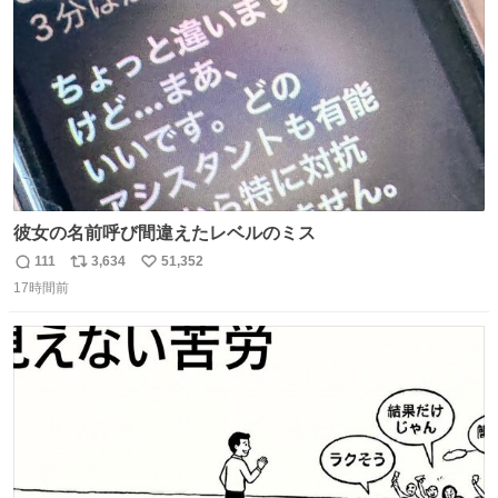
数
彼女の名前呼び間違えたレベルのミス
111
3,634
51,352
返
リ
い
17時間前
信
ポ
い
数
ス
ね
ト
数
数