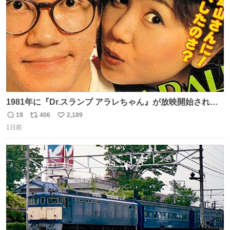
1981年に『Dr.スランプ アラレちゃん』が放映開始された
直後の鳥山明さんと、小山茉美さんです。
19
406
2,189
返
リ
い
1日前
信
ポ
い
数
ス
ね
ト
数
数