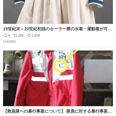
19世紀末～20世紀初頭のセーラー襟の水着・運動着が可可
愛くて100年以上前とは思えないデザイン。当時女性や子
4
204
1,018
返
リ
い
どものファッションにマリンルックが取り入れられるよう
11時間前
信
ポ
い
になり、その後、通学服や運動着、水着にも広がっていっ
数
ス
ね
たそう。紫外線が気になる現代なら、ラッシュガード感覚
ト
数
数
で着られそうですね。
【救急隊への暴行事案について】 隊員に対する暴行事案