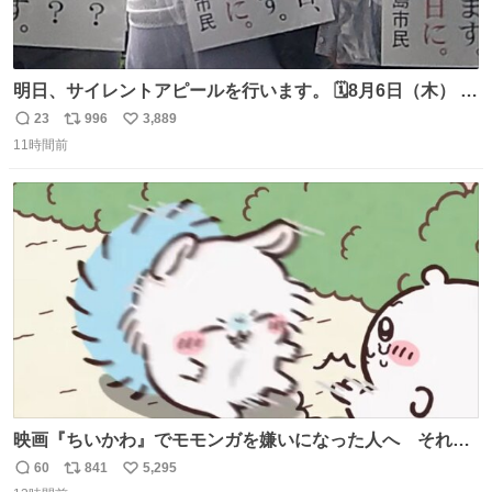
明日、サイレントアピールを行います。 🗓️8月6日（木） ⏰
[時間]7：45 集合 📍[場所]元安橋本通(東)側、観光船乗り場
23
996
3,889
返
リ
い
前ベンチ周辺 声は上げません。ただ、静かに立ちます。お
11時間前
信
ポ
い
近くの方、ぜひ。
数
ス
ね
ト
数
数
映画『ちいかわ』でモモンガを嫌いになった人へ それで
も愛される理由と可能性 kai-you.net/article/96186 『映画
60
841
5,295
返
リ
い