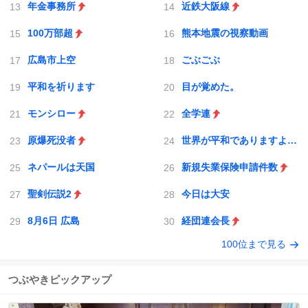
年金事務所
近鉄大阪線
100万部超
熊本地震の視察動画
広島市上空
ごぶごぶ
平和を祈ります
目が覚めた。
モンシロー
全学連
原爆死没者
世界が平和でありますように
ネパールは天国
新規失業保険申請件数
聖剣伝説2
今日は大安
8月6日 広島
経団連会長
100位まで見る
つぶやきピックアップ