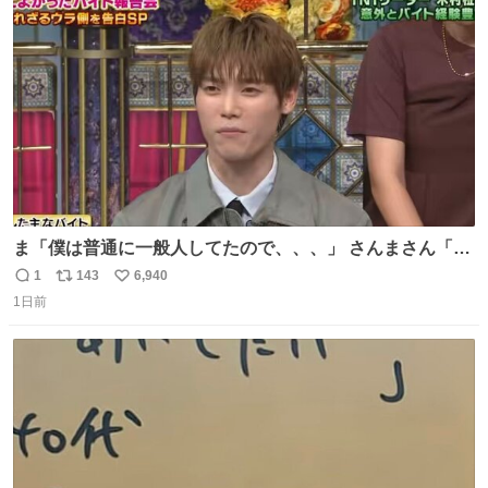
す。 #令和８年熊本地震 #京都府警察
ト
数
数
ま「僕は普通に一般人してたので、、、」 さんまさん「チ
ンパンジー⁉️」 しぬwwwwwwwwwwwwwwwwwwwww
1
143
6,940
返
リ
い
1日前
信
ポ
い
数
ス
ね
ト
数
数