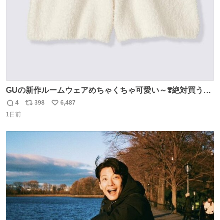
GUの新作ルームウェアめちゃくちゃ可愛い～❣️絶対買うぞ
🪿🤍 9月下旬発売🪄
4
398
6,487
返
リ
い
1日前
信
ポ
い
数
ス
ね
ト
数
数