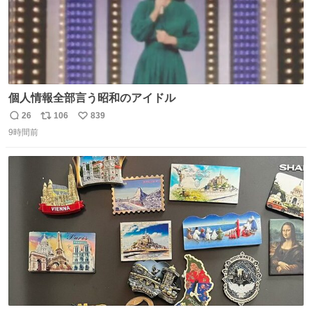
個人情報全部言う昭和のアイドル
26
106
839
返
リ
い
9時間前
信
ポ
い
数
ス
ね
ト
数
数