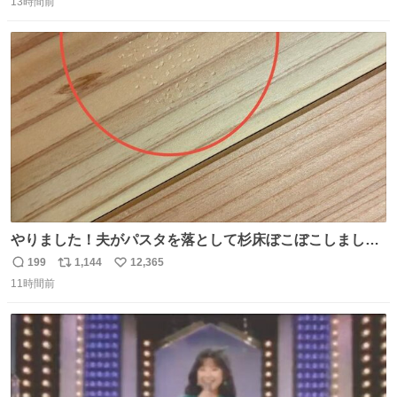
ちいかわ 人魚の島のひみつ』を3回観て、原作も追ってい
13時間前
信
ポ
い
る筆者が、モモンガの名誉回復を試みようとする記事で
数
ス
ね
す。ちいかわ初心者向けです🖊
ト
数
数
やりました！夫がパスタを落として杉床ぼこぼこしまし
た！よかったーーー！ファーストぼこぼこ自分じゃなく
199
1,144
12,365
返
リ
い
て！これで第二波いつでもいけます！！！✌️いやーほっと
11時間前
信
ポ
い
した！ 杉床を採用しようとしている方々へ忠告です。杉床
数
ス
ね
は乾燥パスタに負けます。豆腐くらいやわやわです。
ト
数
数