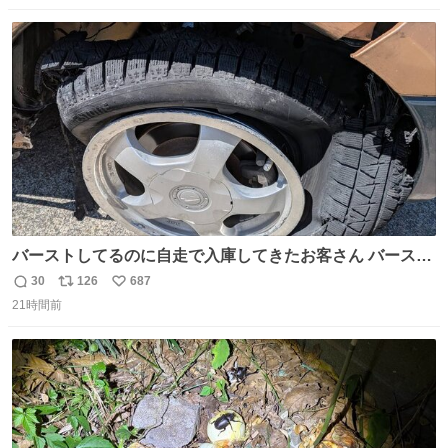
数
ス
ね
ト
数
数
バーストしてるのに自走で入庫してきたお客さん バースト
したならその場で動かないで助け呼んで下さい😰 保険にロ
30
126
687
返
リ
い
ードサービス付いてて金銭負担も無いんですから これで走
21時間前
信
ポ
い
ると、壊さなくていい所まで壊しちゃいますから 実際、外
数
ス
ね
装ダメージ、ABSセンサ断線、ブレーキホースも傷入っち
ト
数
数
ゃってます…