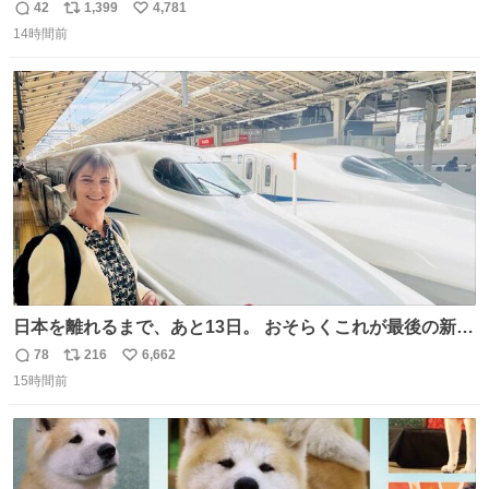
が、令和7年度の6件に対し、令和8年度は現在既に4件発生
42
1,399
4,781
返
リ
い
しています。 特に、この4日間で救急隊員に対する暴行事
14時間前
信
ポ
い
案が立て続けに2件発生しています。 このような行為に対
数
ス
ね
して隊員の安全を守るために、法的措置も辞さず毅然と対
ト
数
数
応していきます。
日本を離れるまで、あと13日。 おそらくこれが最後の新幹
線。駅弁には、お気に入りのうな重を。 残念ながら、富士
78
216
6,662
返
リ
い
山は今回も雲の中でした（やっぱり！）。 #私の好きな日
15時間前
信
ポ
い
本
数
ス
ね
ト
数
数