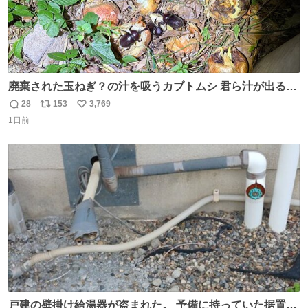
廃棄された玉ねぎ？の汁を吸うカブトムシ 君ら汁が出る植
物ならなんでもいいのかよ… まあ害虫だよねこりゃ 他には
28
153
3,769
返
リ
い
カナブンや黒ゴキが来ていた
1日前
信
ポ
い
数
ス
ね
ト
数
数
戸建の壁掛け給湯器が盗まれた。 予備に持っていた据置給