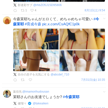
影迷彩サブ
@
rhbZO5J1SD95806
1
4
8月1日(土) 9:54
今森茉耶ちゃんがエロくて、めちゃめちゃ可愛い
#
今
森茉耶
#
育成今森
pic.x.com/CsAQfC1p0k
自分の息子を元気にする
@
abcdef_710
7月31日(金) 10:35
返信先:
@
imamorihudousan
茉耶さんのお友達でしょうか?
#
今森茉耶
健瑠々
@
takeaiken