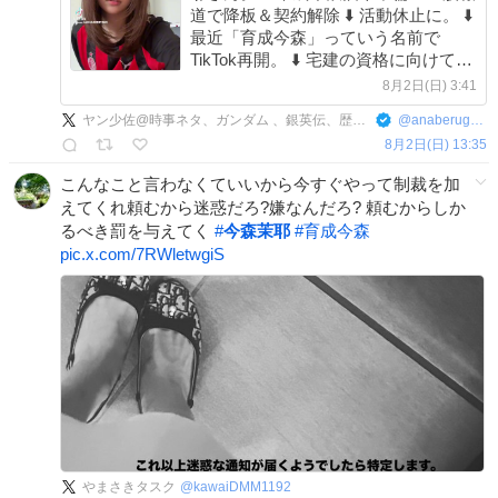
道で降板＆契約解除 ⬇️ 活動休止に。 ⬇️
最近「育成今森」っていう名前で
TikTok再開。 ⬇️ 宅建の資格に向けて勉
強中。 ⬇️ 今ここ いくらなんでもメン
8月2日(日) 3:41
タル強いよな？
ヤン少佐@時事ネタ、ガンダム 、銀英伝、歴史が好きな人
@
anaberugatotaii
8月2日(日) 13:35
こんなこと言わなくていいから今すぐやって制裁を加
えてくれ頼むから迷惑だろ?嫌なんだろ? 頼むからしか
るべき罰を与えてく
#
今森茉耶
#
育成今森
pic.x.com/7RWletwgiS
やまさきタスク
@
kawaiDMM1192