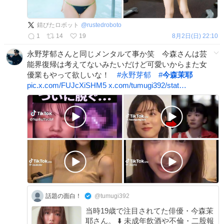
錆びたロボット
@
rustedroboto
1
14
19
8月2日(日) 22:10
永野芽郁さんと同じメンタルて事か笑 今森さんは芸
能界復帰は考えてないみたいだけど可愛いからまた女
優業もやって欲しいな！
#
永野芽郁
#
今森茉耶
pic.x.com/FUJcXiSHM5
x.com/tumugi392/stat…
話題の面白！
@tumugi392
当時19歳で注目されてた俳優・今森茉
耶さん。 ⬇️ 未成年飲酒や不倫・二股報