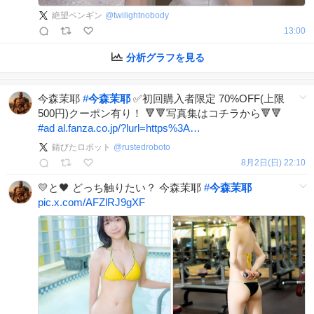
絶望ペンギン
@
twilightnobody
13:00
分析グラフを見る
今森茉耶
#
今森茉耶
✅初回購入者限定 70%OFF(上限
500円)クーポン有り！ 🔻🔻写真集はコチラから🔻🔻
#
ad
al.fanza.co.jp/?lurl=https%3A…
錆びたロボット
@
rustedroboto
8月2日(日) 22:10
💛と🖤 どっち触りたい？ 今森茉耶
#
今森茉耶
pic.x.com/AFZlRJ9gXF