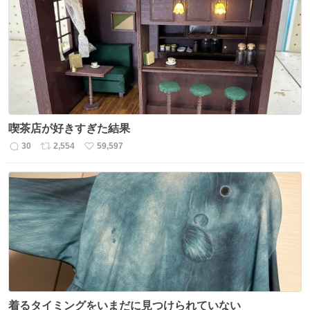
喫茶店が好きすぎた結果
30
2,554
59,597
返
リ
い
信
ポ
い
数
ス
ね
ト
数
数
着るタイミングをいまだに見つけられていない