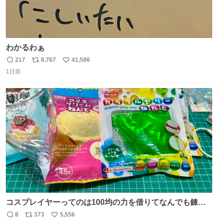
わかるわぁ
217
8,767
41,586
返
リ
い
1日前
信
ポ
い
数
ス
ね
ト
数
数
コスプレイヤーってのは100均の力を借りてなんでも錬成
できるんですよねビフォーアフター
8
373
5,556