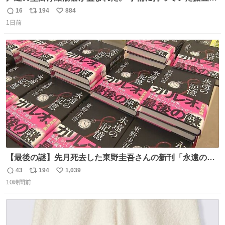
湯器があったのでガスやさんに設置してもらった。 工事費
16
194
884
返
リ
い
9万円。 痛い出費。 防犯カメラ設置した。 物騒な時代にな
1日前
信
ポ
い
ったな。 昔は給湯器盗むとか聞いたことなかったな。
数
ス
ね
ト
数
数
【最後の謎】先月死去した東野圭吾さんの新刊「永遠の記
憶」発売 代表作「ガリレオ」シリーズ最新作
43
194
1,039
返
リ
い
news.livedoor.com/article/detail… 68歳で亡くなった作家
10時間前
信
ポ
い
の東野圭吾さんの新刊が発売された。5日は発売されたば
数
ス
ね
かりの新刊も加わり、多くのファンが足を運んでいた。
ト
数
数