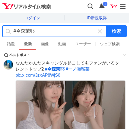
i
ログイン
ID新規取得
検索
キ
ー
話題
最新
画像
動画
ユーザー
ウェブ検索
ワ
ベストポスト
ー
ド
なんだかんだスキャンダル起こしてもファンがいるタ
を
レントトップ2
#
今森茉耶
#
一ノ瀬瑠菜
消
pic.x.com/3zxAP8WjS6
す