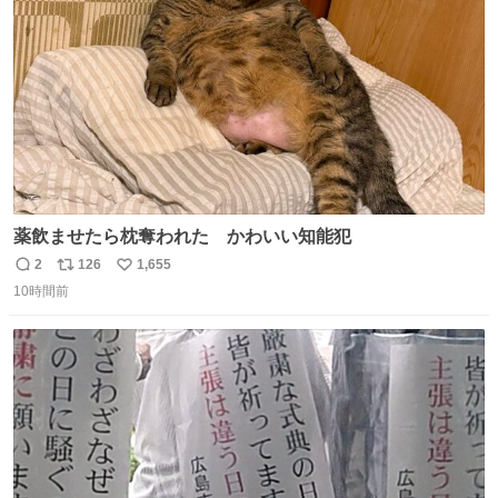
薬飲ませたら枕奪われた かわいい知能犯
2
126
1,655
返
リ
い
10時間前
信
ポ
い
数
ス
ね
ト
数
数