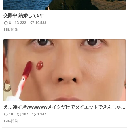
交際中 結婚して5年
8
222
10,588
返
リ
い
11時間前
信
ポ
い
数
ス
ね
ト
数
数
え…凄すぎwwwwwwメイクだけでダイエットできんじゃん
😭
10
107
1,947
返
リ
い
17時間前
信
ポ
い