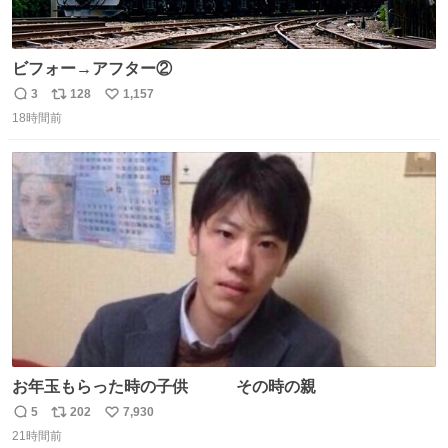
ビフォー→アフター②
3
128
1,157
返
リ
い
18時間前
信
ポ
い
数
ス
ね
ト
数
数
お年玉もらった時の子供 その時の親
5
202
7,930
返
リ
い
21時間前
信
ポ
い