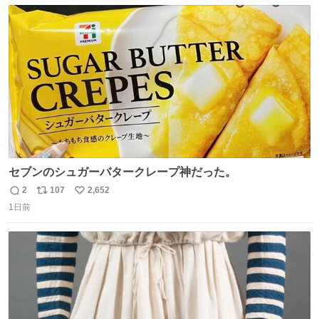
数
ス
ね
ト
数
数
セブンのシュガーバタークレープ神だった。
2
107
2,652
返
リ
い
1日前
信
ポ
い
数
ス
ね
ト
数
数