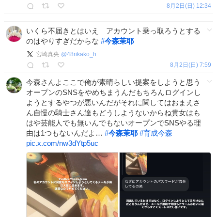
8月2日(日) 12:34
いくら不届きとはいえ アカウント乗っ取ろうとする
のはやりすぎだからな
#
今森茉耶
宮崎真央
@
48rikako_h
8月2日(日) 7:59
今森さんよここで俺が素晴らしい提案をしようと思う
オープンのSNSをやめちまうんだもちろんログインし
ようとするやつが悪いんだがそれに関してはおまえさ
ん自慢の騎士さん達もどうしようないからね貴女はも
はや芸能人でも無いんでもないオープンでSNSやる理
由は1つもないんだよ…
#
今森茉耶
#
育成今森
pic.x.com/nw3dYtp5uc