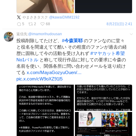
やまさきタスク
@
kawaiDMM1192
5
2
68
8月2日(日) 2:41
返信先:
@
imamorihudousan
投稿削除してたけど、
#
今森茉耶
のファンなのに堂々
と役名を間違えてて酷い その程度のファンが過去の経
歴に固執して今の活動を受け入れず
#
マヤカット希望
No1バトル
と称して現行作品に対しての要求に今森の
名前を使い、関係各所に問い合わせメールを送り続け
てる
x.com/MayaGozyuOuen/…
pic.x.com/cW9oXZ91l5