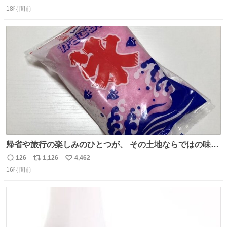
返
リ
い
18時間前
信
ポ
い
数
ス
ね
ト
数
数
帰省や旅行の楽しみのひとつが、 その土地ならではの味。
この夏、みなさんのおすすめのご当地アイスはあります
126
1,126
4,462
返
リ
い
か？ 九州の夏といえば、これ！ 地元の定番でも、旅先で出
16時間前
信
ポ
い
会ったお気に入りでも、ぜひ教えてください🍨
数
ス
ね
ト
数
数