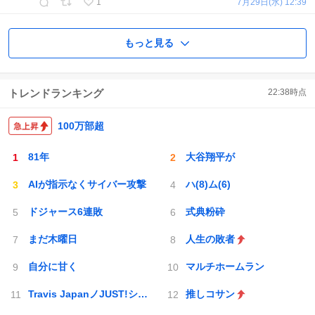
1
7月29日(水) 12:39
もっと見る
トレンドランキング
22:38
時点
100万部超
81年
大谷翔平が
AIが指示なくサイバー攻撃
ハ(8)ム(6)
ドジャース6連敗
式典粉砕
まだ木曜日
人生の敗者
自分に甘く
マルチホームラン
Travis JapanノJUST!シン日本遺産
推しコサン