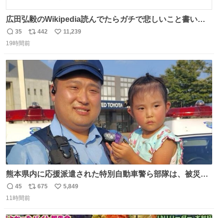
広田弘毅のWikipedia読んでたらガチで悲しいこと書いて
あって辛い
35
442
11,239
返
リ
い
19時間前
信
ポ
い
数
ス
ね
ト
数
数
熊本県内に応援派遣された特別自動車警ら部隊は、被災場
所のみならず、避難所も回りながらパトロールを行ってい
45
675
5,849
返
リ
い
ます。写真は、京都府警察の特別自動車警ら部隊が、上益
11時間前
信
ポ
い
城郡御船町内で避難している方々と交流している様子で
数
ス
ね