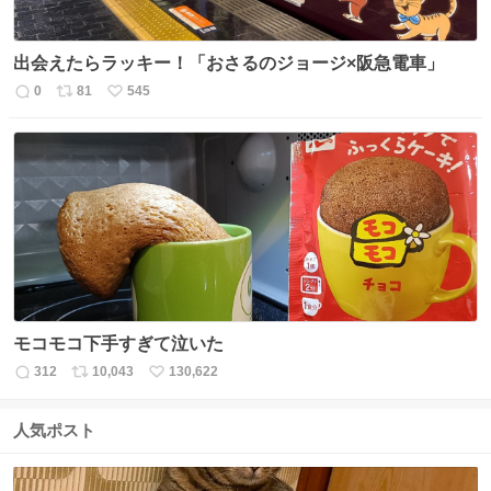
出会えたらラッキー！「おさるのジョージ×阪急電車」
0
81
545
返
リ
い
信
ポ
い
数
ス
ね
ト
数
数
モコモコ下手すぎて泣いた
312
10,043
130,622
返
リ
い
信
ポ
い
数
ス
ね
人気ポスト
ト
数
数