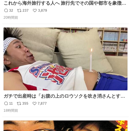
これから海外旅行する人へ 旅行先でその国や都市を象徴す
る マグネットを買って欲しい。 僕は交換留学してた1年間
32
237
3,879
返
リ
い
で20カ国回ったけど、旅行先で必ずマグネットを買い、今
20時間前
信
ポ
い
は家の冷蔵庫に貼ってる。 交換留学が終わって1年経つけ
数
ス
ね
どそれぞれのマグネットを見る度に旅の思い出が鮮明によ
ト
数
数
みがえります。
ガチで出産時は「お腹の上のロウソクを吹き消さんとする
サンシャイン池崎」だったし、お産後の股裂け状態でのト
11
355
7,877
返
リ
い
イレは「とにかく明るい安村の体勢」が1番楽
18時間前
信
ポ
い
数
ス
ね
ト
数
数