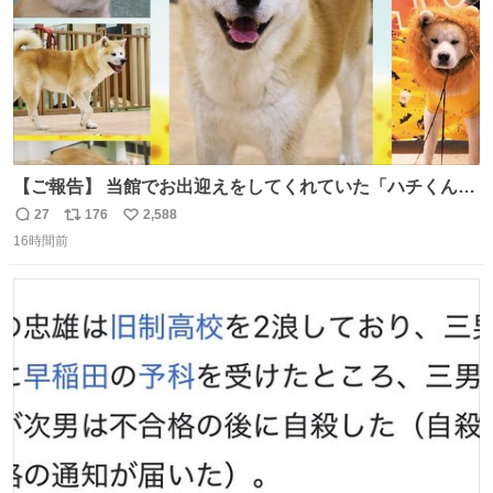
【ご報告】 当館でお出迎えをしてくれていた「ハチくん」
が8月1日に 虹の橋を渡りました🌈 たくさんの幸せを運
27
176
2,588
返
リ
い
び、たくさんのおやつを食べて、たくさん愛されたハチく
16時間前
信
ポ
い
んありがとう ハチくん大好きだよ 秋田犬の里 スタッフ一
数
ス
ね
同より 愛を込めて #秋田犬の里 #akitainu #akita #ハチくん
ト
数
数
大好き