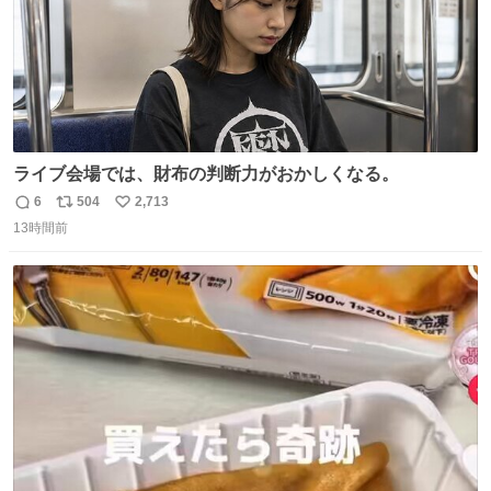
ライブ会場では、財布の判断力がおかしくなる。
6
504
2,713
返
リ
い
13時間前
信
ポ
い
数
ス
ね
ト
数
数