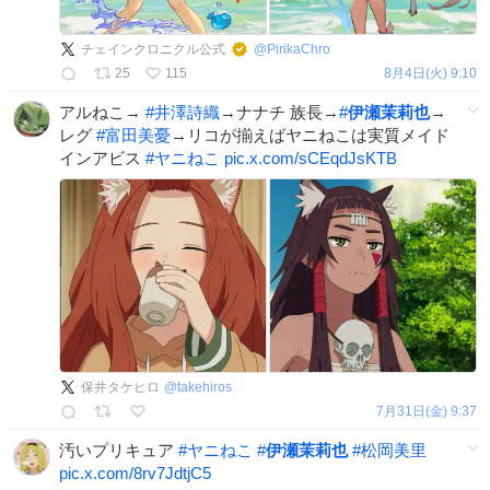
チェインクロニクル公式
@
PirikaChro
25
115
8月4日(火) 9:10
アルねこ→
#
井澤詩織
→ナナチ 族長→
#
伊瀬茉莉也
→
レグ
#
富田美憂
→リコが揃えばヤニねこは実質メイド
インアビス
#
ヤニねこ
pic.x.com/sCEqdJsKTB
保井タケヒロ
@
takehiros
7月31日(金) 9:37
汚いプリキュア
#
ヤニねこ
#
伊瀬茉莉也
#
松岡美里
pic.x.com/8rv7JdtjC5