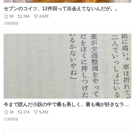
セブンのコイツ、12件回って出会えてないんだが。。
38
194
2,629
返
リ
い
16時間前
信
ポ
い
数
ス
ね
ト
数
数
今まで読んだ小説の中で最も美しく、最も俺が好きなラス
トシーン
18
174
5,292
返
リ
い
22時間前
信
ポ
い
数
ス
ね
ト
数