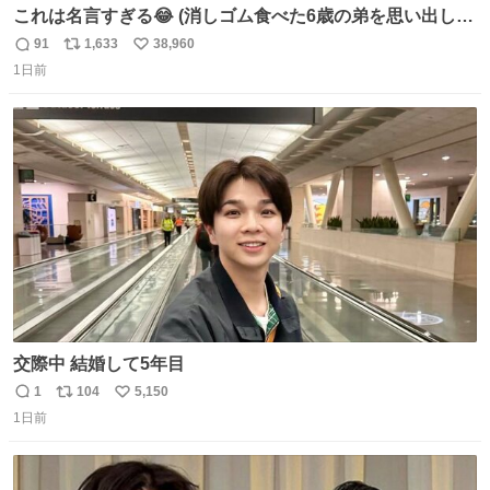
これは名言すぎる😂 (消しゴム食べた6歳の弟を思い出しな
がら)
91
1,633
38,960
返
リ
い
1日前
信
ポ
い
数
ス
ね
ト
数
数
交際中 結婚して5年目
1
104
5,150
返
リ
い
1日前
信
ポ
い
数
ス
ね
ト
数