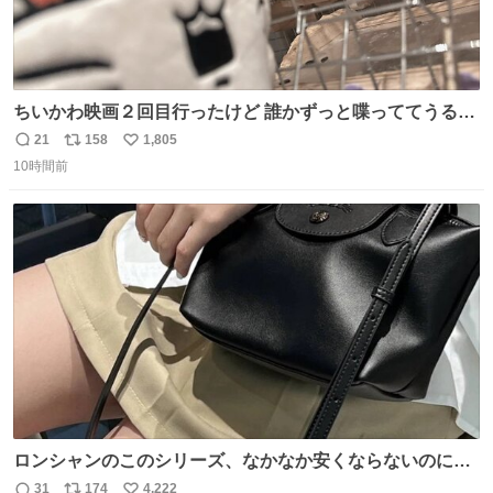
ちいかわ映画２回目行ったけど 誰かずっと喋っててうるさ
かった 許せねえ
21
158
1,805
返
リ
い
10時間前
信
ポ
い
数
ス
ね
ト
数
数
ロンシャンのこのシリーズ、なかなか安くならないのにセ
ール価格になってる🖤✨レザーなのが反則級にかわいい。
31
174
4,222