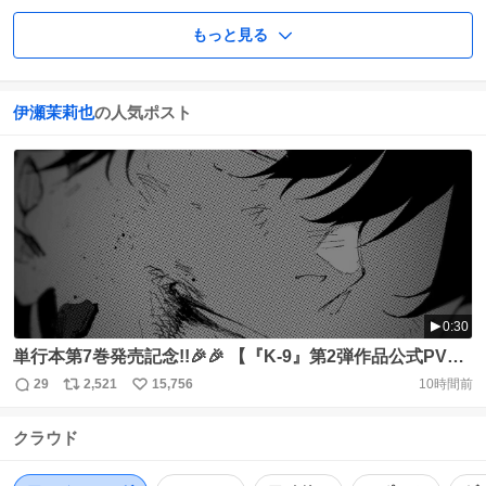
もっと見る
伊瀬茉莉也
の人気ポスト
0:30
単行本第7巻発売記念!!🎉🎉 【『K-9』第2弾作品公式PV公
開！】 仁と篝が新たに登場‼️ 緋月 恋：#伊瀬茉莉也 さん 朧
29
2,521
15,756
10時間前
返
リ
い
悠士郎：#宮野真守 さん 藤丸 仁：#江口拓也 さん 篝 雪
信
ポ
い
都：#花江夏樹 さん 最新第7巻本日より発売！✨✨
クラウド
数
ス
ね
https://t.co/13h8m2trKE #ケーナイン
ト
数
数