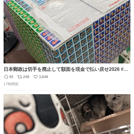
3回ほど。 小さい手だけど、地味に痛い。 その後、娘は旦
ト
数
数
那に泣きついてた。
日本郵政は切手を廃止して額面を現金で払い戻せ2026 #日
本郵政 @JapanPostHD_PR
65
248
3,649
返
リ
い
17時間前
信
ポ
い
数
ス
ね
ト
数
数