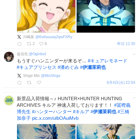
川嶋泉
@
6vdsuuaqZqwFXRy
2
8
昨日 12:35
返信先:
@
Ogiribot
もうすぐハンニンダーが来るぞ…
#
キュアレモネード
#
キュアプリンセス
#
潘めぐみ
#
伊瀬茉莉也
Shige Mis
@
MisShige
8月4日(火) 22:04
新景品入荷情報～♪ HUNTER×HUNTER HUNTING
ARCHIVES キルア 神速入荷しております！！
#
冨樫義
博先生
#
ハンターハンター
#
キルア
#
伊瀬茉莉也
#
三橋
加奈子
pic.x.com/uIbOAuiMvb