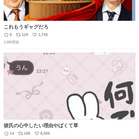
これもうギャグだろ
9
129
1,759
返
リ
い
14時間前
信
ポ
い
数
ス
ね
ト
数
数
彼氏の心中したい理由やばくて草
14
188
8,589
返
リ
い