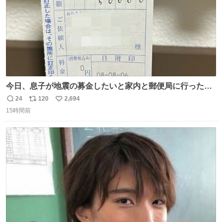
今日、息子が地震の募金したいと家内と郵便局に行ったみ
たいです。おもちゃとか買う選択肢もあったと思うけど、
24
120
2,694
返
リ
い
自分で貯めてた2万円を役に立てて欲しい、みんなも元気
15時間前
信
ポ
い
になって欲しいと。家内も一緒に募金したので、自分も何
数
ス
ね
かできたらなぁと思いました。
ト
数
数