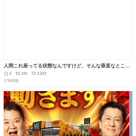
数
人間これ座ってる状態なんですけど、そんな垂直なところ
でいきなり天地無用のごろんをかますのは、それは、あま
2
101
2,027
返
リ
い
りに人間を信用しすぎではないか、、、？？？
17時間前
信
ポ
い
数
ス
ね
ト
数
数