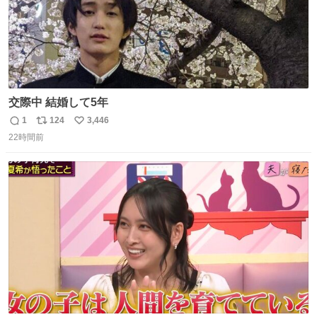
交際中 結婚して5年
1
124
3,446
返
リ
い
22時間前
信
ポ
い
数
ス
ね
ト
数
数