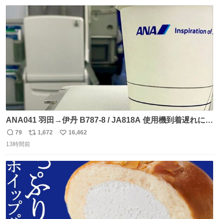
数
ス
ね
ト
数
数
ANA041 羽田→伊丹 B787-8 / JA818A 使用機到着遅れにつ
き 「安全に支障ない範囲で1分1秒でも遅延回復に努めてお
79
1,672
16,462
返
リ
い
ります」と機長の気合い十分！ が、フライトは順調に進み
13時間前
信
ポ
い
すぎ… 「飛ばしすぎたせいか現在奈良県上空での待機を命
数
ス
ね
じられております」 でコンソメスープ吹き出しそうになり
ト
数
数
ましたw