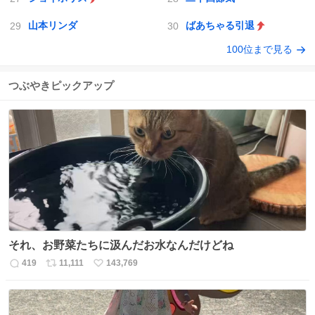
山本リンダ
ばあちゃる引退
100位まで見る
つぶやきピックアップ
それ、お野菜たちに汲んだお水なんだけどね
419
11,111
143,769
返
リ
い
信
ポ
い
数
ス
ね
ト
数