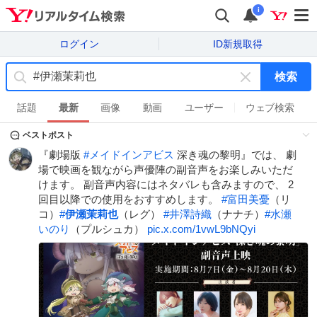
i
ログイン
ID新規取得
検索
キ
ー
話題
最新
画像
動画
ユーザー
ウェブ検索
ワ
ベストポスト
ー
ド
『劇場版
#
メイドインアビス
深き魂の黎明』では、 劇
を
場で映画を観ながら声優陣の副音声をお楽しみいただ
消
けます。 副音声内容にはネタバレも含みますので、 2
す
回目以降での使用をおすすめします。
#
富田美憂
（リ
コ）
#
伊瀬茉莉也
（レグ）
#
井澤詩織
（ナナチ）
#
水瀬
いのり
（プルシュカ）
pic.x.com/1vwL9bNQyi