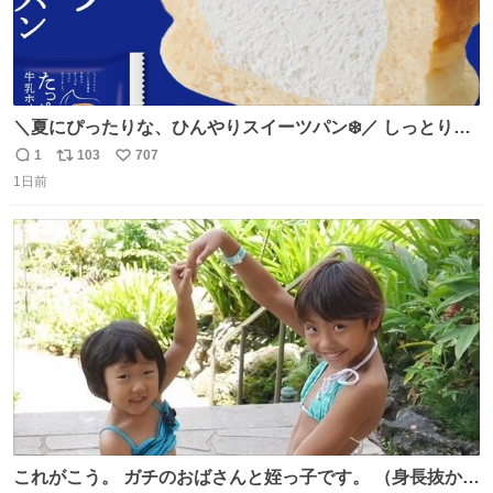
＼夏にぴったりな、ひんやりスイーツパン❄️／ しっとり生
地に牛乳入りホイップをたっぷり注入した「たっぷり牛乳
1
103
707
返
リ
い
ホイップパン」✨ ひんやりとした口あたりで、暑い夏でも
1日前
信
ポ
い
ペロリと食べられる美味しさです☺️ お店のチルドコーナー
数
ス
ね
で探してくださいね！
ト
数
数
これがこう。 ガチのおばさんと姪っ子です。 （身長抜かさ