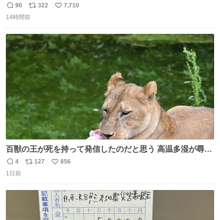
れててしぬ笑） #ヤツルギ12 #家族でヒロイン
90
322
7,710
返
リ
い
14時間前
信
ポ
い
数
ス
ね
ト
数
数
百獣の王が死を持って発信したのだと思う 高温多湿が尋常
でない日本の夏 どうか早急に飼育の環境を見直して 動物の
4
127
856
返
リ
い
命を護ってください…と 治療中のライオンが助かりますよ
1日前
信
ポ
い
うに すべての動物の命が護られますように 2026.7.3📷多摩
数
ス
ね
動物公園にて 残念ながら個体の識別は出来ません
ト
数
数