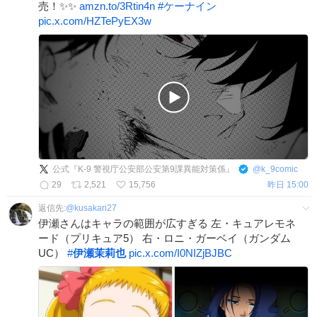
売！✨✨
amzn.to/3Rtin4n
#
ケーナイン
pic.x.com/HZTePyEX3w
公式『K-9 警視庁公安部公安第9課異能対策係』
@
k_9comic
29
2,521
15,756
昨日 15:00
返信先:
@
kusakari27
伊瀬さんはキャラの範囲が広すぎる 左・キュアレモネ
ード（プリキュア5） 右・ロニ・ガーベイ（ガンダム
UC）
#
伊瀬茉莉也
pic.x.com/I0NIZjBJBC