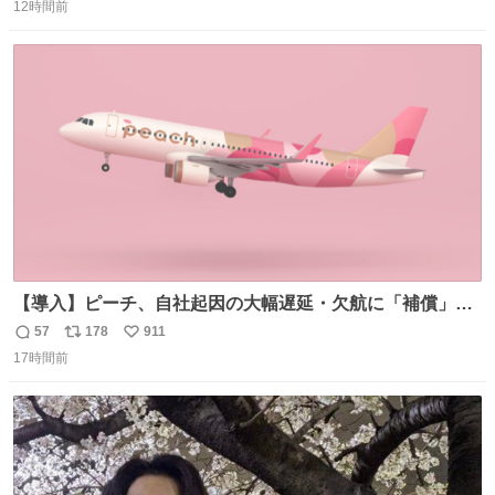
12時間前
信
ポ
い
数
ス
ね
ト
数
数
【導入】ピーチ、自社起因の大幅遅延・欠航に「補償」開
始へ news.livedoor.com/article/detail… 同社に起因する理
57
178
911
返
リ
い
由によって大幅遅延や欠航が発生した場合、乗客が負担し
17時間前
信
ポ
い
た宿泊費や交通費を、領収書の事後申請に基づき、国内線
数
ス
ね
は1人あたり上限1万円、国際線は上限2万円まで支払う。
ト
数
数