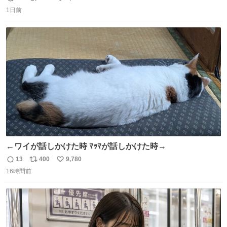
返
リ
い
持ってるだけでコーデが格上げされる。
1日前
信
ポ
い
数
ス
ね
ト
数
数
←ワイが話しかけた時 ﾏｯﾏが話しかけた時→
13
400
9,780
返
リ
い
16時間前
信
ポ
い
数
ス
ね
ト
数
数