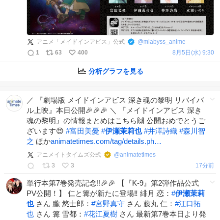
アニメ「メイドインアビス」公式
@
miabyss_anime
1
63
400
8月5日(水) 9:30
分析グラフを見る
／ 『劇場版 メイドインアビス 深き魂の黎明 リバイバ
ル上映』本日公開🎉🎉🎉 ＼ 『メイドインアビス 深き
魂の黎明』の情報まとめはこちら🙌 公開おめでとうご
ざいます😍
#
富田美憂
#
伊瀬茉莉也
#
井澤詩織
#
森川智
之
ほか
animatetimes.com/tag/details.ph…
アニメイトタイムズ公式
@
animatetimes
3
3
17分前
単行本第7巻発売記念!!🎉🎉 【『K-9』第2弾作品公式
PV公開！】 仁と篝が新たに登場‼️ 緋月 恋：
#
伊瀬茉莉
也
さん 朧 悠士郎：
#
宮野真守
さん 藤丸 仁：
#
江口拓
也
さん 篝 雪都：
#
花江夏樹
さん 最新第7巻本日より発