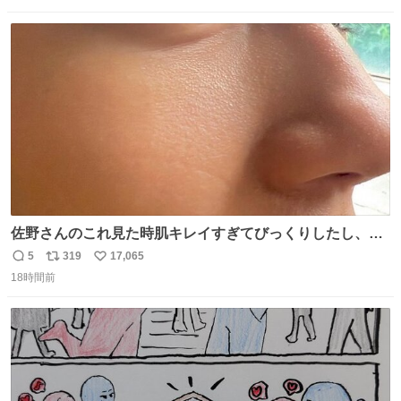
数
ス
ね
ト
数
数
佐野さんのこれ見た時肌キレイすぎてびっくりしたし、や
はりアイドルって体型･肌管理すごすぎる
5
319
17,065
返
リ
い
18時間前
信
ポ
い
数
ス
ね
ト
数
数