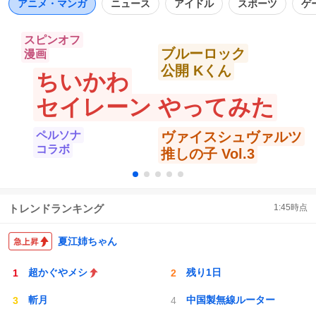
https://t.co/HZTePyEX3w
アニメ・マンガ
ニュース
アイドル
スポーツ
ゲ
スピンオフ
ブルーロック
漫画
公開 Kくん
ちいかわ
セイレーン やってみた
ペルソナ
ヴァイスシュヴァルツ
コラボ
推しの子 Vol.3
トレンドランキング
1:45
時点
夏江姉ちゃん
超かぐやメシ
残り1日
斬月
中国製無線ルーター