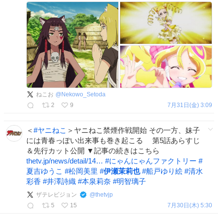
ねこお
@
Nekowo_Setoda
2
9
7月31日(金) 3:09
＜
#
ヤニねこ
＞ヤニねこ禁煙作戦開始 その一方、妹子
には青春っぽい出来事も巻き起こる 第5話あらすじ
＆先行カット公開 ▼記事の続きはこちら
thetv.jp/news/detail/14…
#
にゃんにゃんファクトリー
#
夏吉ゆうこ
#
松岡美里
#
伊瀬茉莉也
#
船戸ゆり絵
#
清水
彩香
#
井澤詩織
#
本泉莉奈
#
明智璃子
ザテレビジョン
@
thetvjp
5
15
7月30日(木) 5:30