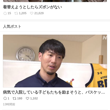
着替えようとしたらズボンがない
15
1,205
21,029
返
リ
い
信
ポ
い
数
ス
ね
人気ポスト
ト
数
数
病気で入院している子どもたちを励まそうと、バスケット
ボール・宇都宮ブレックスに所属する比江島慎選手が下野
1
180
1,102
返
リ
い
市の病院を訪問して交流しました。
13時間前
信
ポ
い
news.web.nhk/newsweb/na/nb-…