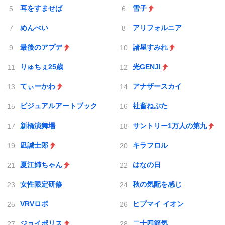
耳をすませば
雪子
めんべい
アリフォルニア
最後のアプデ
諸星すみれ
りゅちぇ25歳
光GENJI
てぃーかわ
アナザースカイ
ビジュアルアートブック
社畜ねぶた
新橋演舞場
サントリー1万人の第九
凪誠士郎
キラフロル
夏江姉ちゃん
はなの日
女性限定研修
秋の気配を感じ
VRVロボ
ヒプマイ イオン
ジョイポリス
二十四節気