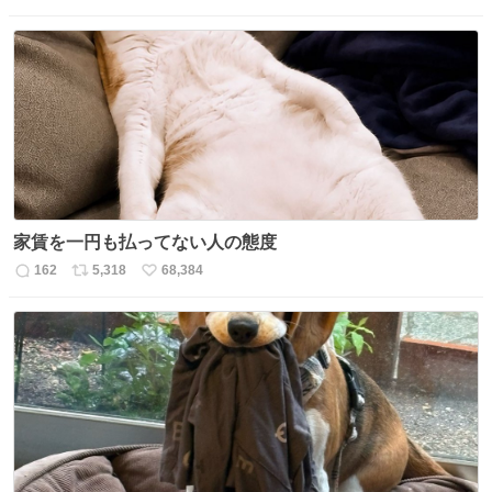
信
ポ
い
数
ス
ね
ト
数
数
家賃を一円も払ってない人の態度
162
5,318
68,384
返
リ
い
信
ポ
い
数
ス
ね
ト
数
数