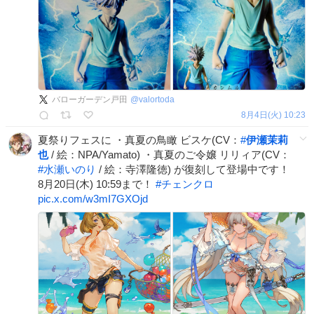
バローガーデン戸田
@
valortoda
8月4日(火) 10:23
夏祭りフェスに ・真夏の鳥瞰 ビスケ(CV：
#
伊瀬茉莉
也
/ 絵：NPA/Yamato) ・真夏のご令嬢 リリィア(CV：
#
水瀬いのり
/ 絵：寺澤隆徳) が復刻して登場中です！
8月20日(木) 10:59まで！
#
チェンクロ
pic.x.com/w3mI7GXOjd