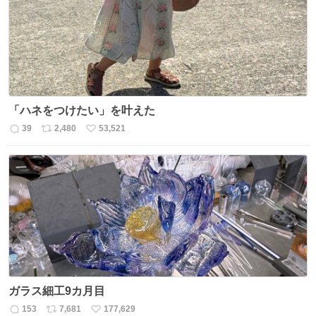
数
「ハネをつけたい」を叶えた
39
2,480
53,521
返
リ
い
信
ポ
い
数
ス
ね
ト
数
数
ガラス細工9カ月目
153
7,681
177,629
返
リ
い