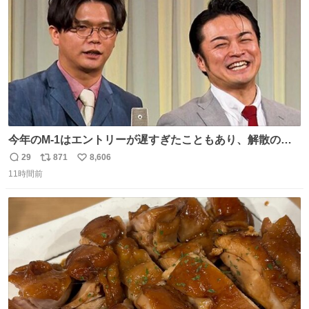
数
今年のM-1はエントリーが遅すぎたこともあり、解散の可
能性を作り出してからのスタート！！ 遅くなって申し訳な
29
871
8,606
返
リ
い
い🙏 エントリーナンバーは「GO!無策!」でかなり覚えやす
11時間前
信
ポ
い
い！応援をお願いすることになりそう！！
数
ス
ね
ト
数
数