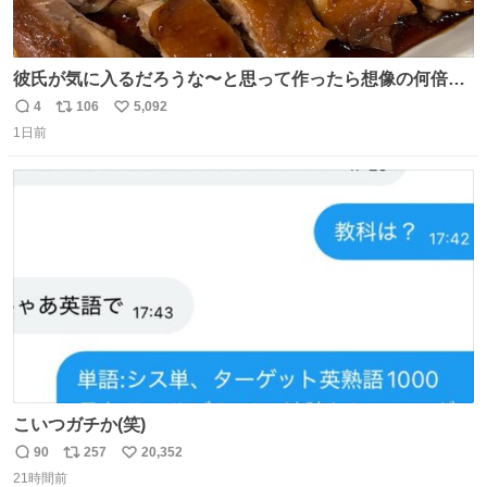
彼氏が気に入るだろうな〜と思って作ったら想像の何倍も
美味しい美味しい言ってくれて嬉しい
4
106
5,092
返
リ
い
1日前
信
ポ
い
数
ス
ね
ト
数
数
こいつガチか(笑)
90
257
20,352
返
リ
い
21時間前
信
ポ
い