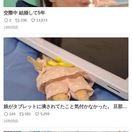
交際中 結婚して5年
2
338
13,573
返
リ
い
18時間前
信
ポ
い
数
ス
ね
ト
数
数
娘がタブレットに潰されてたこと気付かなかった。 旦那だ
けは娘の波長を感じ取れるから声出せずともSOSが伝わっ
144
591
5,259
返
リ
い
たらしい。 急いで旦那が救出して、泣きじゃくる娘に自分
16時間前
信
ポ
い
も謝って抱きしめようとしたら、ビンタされてしまった。
数
ス
ね