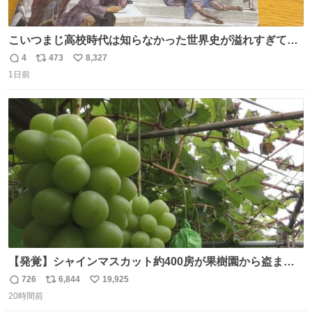
こいつまじ高校時代は知らなかった世界史が溢れすぎてて
𝑩𝑰𝑮 𝑳𝑶𝑽𝑬＿＿
4
473
8,327
返
リ
い
1日前
信
ポ
い
数
ス
ね
ト
数
数
【発覚】シャインマスカット約400房が果樹園から盗まれ
る 栃木・佐野市 news.livedoor.com/article/detail… 被害
726
6,844
19,925
返
リ
い
に遭った果樹園には防犯カメラなどはなく、シャインマス
20時間前
信
ポ
い
カットが盗まれた木には刃物などで切られた跡が。市内で