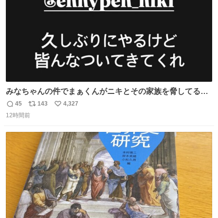
みなちゃんの件でまぁくんがニキとその家族を脅してるけ
ど絶対間違えてる。 悪いのは誹謗中傷した人達でしょ。こ
45
143
4,327
返
リ
い
んなのみなちゃん望んでないし曲がった正義すぎる
12時間前
信
ポ
い
数
ス
ね
ト
数
数