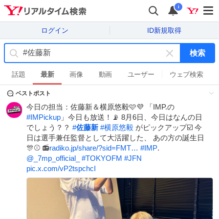
i
ログイン
ID新規取得
検索
キ
ー
話題
最新
画像
動画
ユーザー
ウェブ検索
ワ
ベストポスト
ー
ド
今日の担当：佐藤新＆横原悠毅🩷💜 「IMP.の
を
#
IMPickup
」今日も放送！📡 8月6日、今日はなんの日
消
でしょう？？
#
佐藤新
#
横原悠毅
がピックアップ☑️ 今
す
日は選手兼任監督として大活躍した、 あの方の誕生日
🎊⚾ 📻
radiko.jp/share/?sid=FMT…
#
IMP
.
@_7mp_official_
#
TOKYOFM
#
JFN
pic.x.com/vP2tspchcI