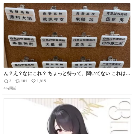
数
ス
ね
今年に入って同様の被害は確認されておらず、警察はパト
ト
数
数
ロールを強化する。
ん？え？なにこれ？ ちょっと待って、聞いてない これは販
売されているのもですか？
2
101
1,815
返
リ
い
4時間前
信
ポ
い
数
ス
ね
ト
数
数