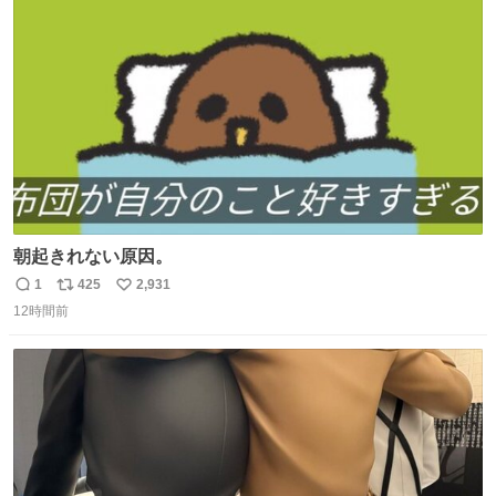
ト
数
数
朝起きれない原因。
1
425
2,931
返
リ
い
12時間前
信
ポ
い
数
ス
ね
ト
数
数