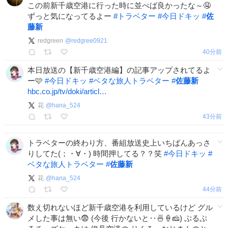
この前新千歳空港に行った時に並べば良かったな～🤤
ずっと気になってるよー
#
トラベター
#
今日ドキッ
#
佐
藤新
redgreen
@
redgree0921
40分前
本日放送の【新千歳空港編】の記事アップされてるよ
ー🩷
#
今日ドキッ
#
ベタな旅人トラベター
#
佐藤新
hbc.co.jp/tv/doki/articl…
花
@
hana_524
43分前
トラベターの終わり方、番組放送史上いちばんあっさ
りしてた(；・∀・) 時間押してる？？笑
#
今日ドキッ
#
ベタな旅人トラベター
#
佐藤新
花
@
hana_524
44分前
数え切れないほど新千歳空港を利用しているけど グル
メした事は無い😨 (今後 行かないと‥🍜🍦🧀) ぷるぷ