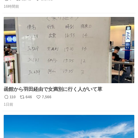
返
リ
い
させないように描かれてるんだよね。かなり徹底している
16時間前
信
ポ
い
印象。
数
ス
ね
ト
数
数
函館から羽田経由で女満別に行く人がいて草
110
646
7,566
返
リ
い
1日前
信
ポ
い
数
ス
ね
ト
数
数