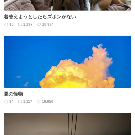
着替えようとしたらズボンがない
15
1,197
20,934
返
リ
い
信
ポ
い
数
ス
ね
ト
数
数
夏の怪物
34
1,117
16,650
返
リ
い
信
ポ
い
数
ス
ね
ト
数
数