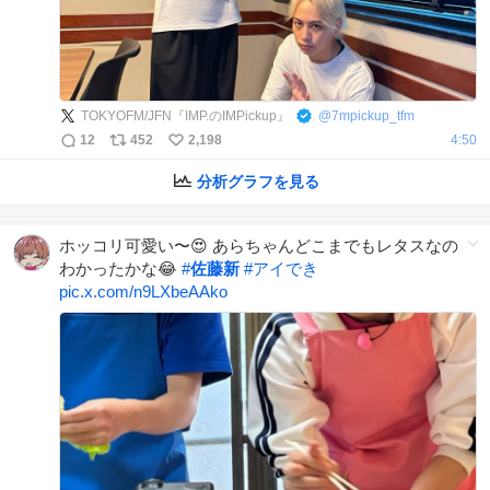
TOKYOFM/JFN『IMP.のIMPickup』
@
7mpickup_tfm
12
452
2,198
4:50
分析グラフを見る
ホッコリ可愛い〜😍 あらちゃんどこまでもレタスなの
わかったかな😂
#
佐藤新
#
アイでき
pic.x.com/n9LXbeAAko