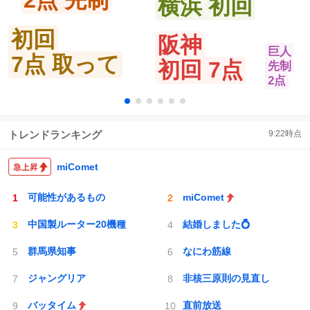
2点 先制
横浜 初回
初回
阪神
巨人
7点 取って
初回 7点
先制
2点
トレンドランキング
9:22
時点
miComet
可能性があるもの
miComet
中国製ルーター20機種
結婚しました💍
群馬県知事
なにわ筋線
ジャングリア
非核三原則の見直し
バッタイム
直前放送