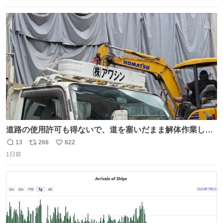
数
ス
ね
ト
数
数
道路の使用許可も得ないで、道を塞いだまま解体作業して
る。 写真を撮ろうとしたら「勝手に写真撮るな馬鹿野郎」
13
266
822
返
リ
い
と罵倒されるなど。
1日前
信
ポ
い
数
ス
ね
ト
数
数