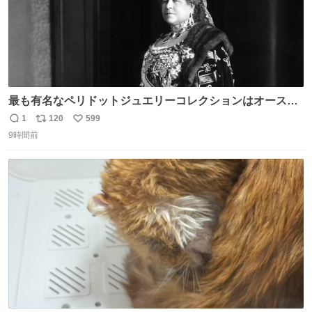
最も有名なペリドットジュエリーコレクションはオースト
リア大公妃イザベラが所有していたもの。一時期キッチン
1
120
599
返
リ
い
ペーパーに包んで保管されていたことに衝撃💥を受けた。
9時間前
信
ポ
い
数
ス
ね
ト
数
数