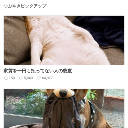
つぶやきピックアップ
家賃を一円も払ってない人の態度
150
5,049
64,977
返
リ
い
信
ポ
い
数
ス
ね
ト
数
数