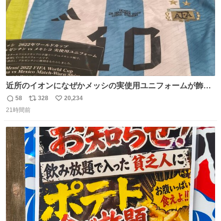
近所のイオンになぜかメッシの実使用ユニフォームが飾っ
てあっておもろい
58
328
20,234
返
リ
い
21時間前
信
ポ
い
数
ス
ね
ト
数
数