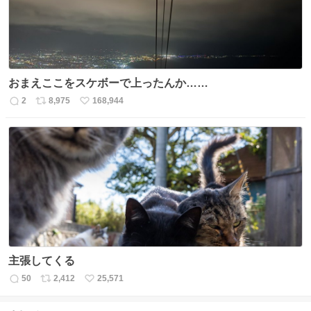
おまえここをスケボーで上ったんか……
2
8,975
168,944
返
リ
い
信
ポ
い
数
ス
ね
ト
数
数
主張してくる
50
2,412
25,571
返
リ
い
信
ポ
い