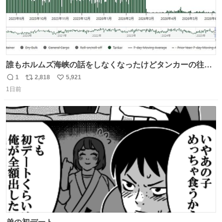
誰もホルムズ海峡の話をしなくなったけどタンカーの往来
は消滅したままですねと
1
2,818
5,921
返
リ
い
1日前
信
ポ
い
数
ス
ね
ト
数
数