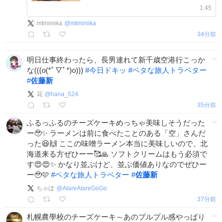
↓ youtube.com/playlist?list=…
1:45
mtmimika
@
mtmimika
34分前
明日仕事終わったら、長男連れて新千歳空港行こっか
な(((o(*ﾟ▽ﾟ*)o)))
#
今日ドキッ
#
ベタな旅人トラベター
#
佐藤新
花
@
hana_524
35分前
ふるっふるのチーズケーキめっちゃ美味しそうだった
ー🥹✨ ラーメンは前に食べたことのある「空」さんだ
った😆🙌 ここの味噌ラーメン本当に美味しいので、北
海道来る方ぜひーー🥰🙏 ソフトクリームはもう必須で
す😍😍✨ かなり並ぶけど、並ぶ価値ありなのでぜひー
ー🥹🩷
#
ベタな旅人トラベター
#
佐藤新
ちゃぽ
@
AtareAtareGoGo
37分前
札幌農學校のチーズケーキ～あのプルプル感やっぱり