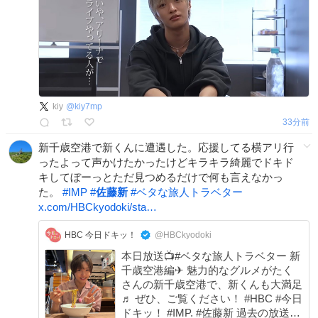
kiy
@
kiy7mp
33分前
新千歳空港で新くんに遭遇した。応援してる横アリ行
ったよって声かけたかったけどキラキラ綺麗でドキド
キしてぼーっとただ見つめるだけで何も言えなかっ
た。
#
IMP
#
佐藤新
#
ベタな旅人トラベター
x.com/HBCkyodoki/sta…
HBC 今日ドキッ！
@HBCkyodoki
本日放送📺#ベタな旅人トラベター 新
千歳空港編✈ 魅力的なグルメがたく
さんの新千歳空港で、新くんも大満足
♬ ぜひ、ご覧ください！ #HBC #今日
ドキッ！ #IMP. #佐藤新 過去の放送は