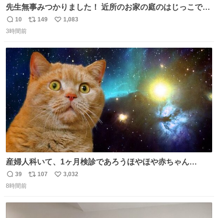
先生無事みつかりました！ 近所のお家の庭のはじっこでう
ずくまってました💦 拡散してくれたり探してくれたみなさ
10
149
1,083
返
リ
い
ん本当にありがとございます！ 飛び出し防止柵を増やして
3時間前
信
ポ
い
先生とちょびが怖い思いをしないでいいようにしようと思
数
ス
ね
う！
ト
数
数
産婦人科いて、1ヶ月検診であろうほやほや赤ちゃん👩‍🍼
と推定2,3歳の女の子👧🏻をワンオペで連れてるママがいる
39
107
3,032
返
リ
い
のだけども 女の子ずっとママの側から離れない…⁉️ 手を繋
8時間前
信
ポ
い
がなくてもうろちょろしないしママが歩いたらピクミンみ
数
ス
ね
たいにﾄﾃﾄﾃついてってるし逃走しないし脱走しないし逃げ
ト
数