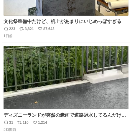
文化祭準備中だけど、机上があまりにいじめっぽすぎる
223
3,821
87,643
返
リ
い
1日前
信
ポ
い
数
ス
ね
ト
数
数
ディズニーランドが突然の豪雨で道路冠水してるんだけど
☔️ この雨で今年初のミッションクールダウン中止。幾ら何
31
110
1,214
返
リ
い
でもやばすぎだろ...
5時間前
信
ポ
い