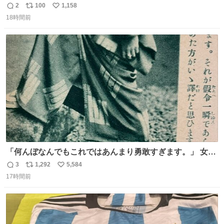
たの嬉しすぎる。 20年落ちの車もやりようによっては新車
2
100
1,158
返
リ
い
っぽく見えるってことよ。 令和の車の横に並べても違和感
18時間前
信
ポ
い
ない平成18年式です。
数
ス
ね
ト
数
数
「何んぼなんでもこれではあんまり勇敢すぎます。」 女性
の立ち振る舞い指南コーナーで、大股を「下品」や「はし
3
1,292
5,584
返
リ
い
たない」という言葉を使わず「勇敢すぎます」と洒落っ気
17時間前
信
ポ
い
たっぷりにたしなめる当時の言葉選びよ 勇敢すぎます、使
数
ス
ね
っていきたい… （昭和4年婦人倶楽部新年号より）
ト
数
数