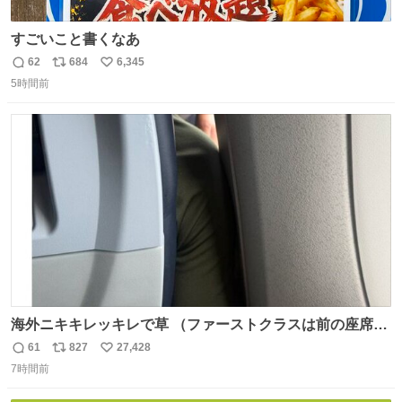
すごいこと書くなあ
62
684
6,345
返
リ
い
5時間前
信
ポ
い
数
ス
ね
ト
数
数
海外ニキキレッキレで草 （ファーストクラスは前の座席で
あるため）
61
827
27,428
返
リ
い
7時間前
信
ポ
い
数
ス
ね