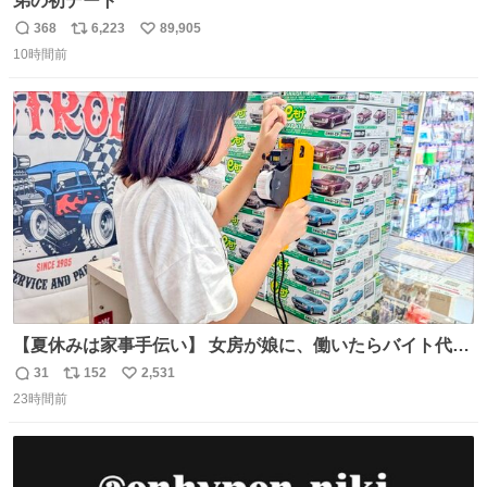
弟の初デート
368
6,223
89,905
返
リ
い
10時間前
信
ポ
い
数
ス
ね
ト
数
数
【夏休みは家事手伝い】 女房が娘に、働いたらバイト代も
らえば？と言ったら、娘は、いらない、と言って黙々と働
31
152
2,531
返
リ
い
いてくれました。 あとでソフトクリーム買ってやろうと思
23時間前
信
ポ
い
いました。
数
ス
ね
ト
数
数