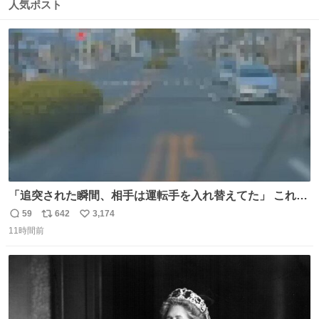
数
ス
ね
人気ポスト
ト
数
数
「追突された瞬間、相手は運転手を入れ替えてた」 これ実
話。 しかも後で無免許と判明。 ドラレコ無かったら完全に
59
642
3,174
返
リ
い
やられてた案件。 #追突 #替え玉 #無免許運転
11時間前
信
ポ
い
数
ス
ね
ト
数
数