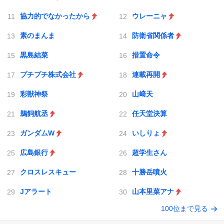
協力的でなかったから
ウレーニャ
素のまんま
防衛省関係者
黒島結菜
措置命令
プチプチ株式会社
連載再開
彩獣神祭
山﨑天
鵜飼航丞
任天堂決算
ガンダムW
いしりょ
広島銀行
超学生さん
クロスレスキュー
十勝岳噴火
Jアラート
山本里菜アナ
100位まで見る