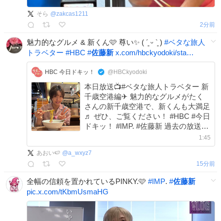
そら
@
zakcas1211
2分前
魅力的なグルメ & 新くん🩷 尊い✨ ( ´͈ ᵕ `͈ )
#
ベタな旅人
トラベター
#
HBC
#
佐藤新
x.com/hbckyodoki/sta…
HBC 今日ドキッ！
@HBCkyodoki
本日放送📺#ベタな旅人トラベター 新
千歳空港編✈ 魅力的なグルメがたく
さんの新千歳空港で、新くんも大満足
♬ ぜひ、ご覧ください！ #HBC #今日
ドキッ！ #IMP. #佐藤新 過去の放送は
↓ youtube.com/playlist?list=…
1:45
あおい🍉
@
a_wxyz7
15分前
全幅の信頼を置かれているPINKY.🩷
#
IMP
.
#
佐藤新
pic.x.com/tKbmUsmaHG