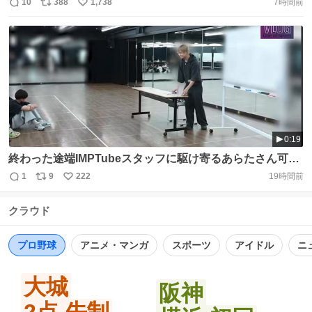
なグルメがたくさんの新千歳空港で、新くんも大満足♬ ぜ
10
388
1,738
7時間前
返
リ
い
ひ、ご覧ください！ #HBC #今日ドキッ！ #IMP. #佐藤新
信
ポ
い
過去の放送は↓ https://t.co/89jLbYGctD
数
ス
ね
https://t.co/k5E0RNwpyK
ト
数
数
0:19
終わった途端IMPTubeスタッフに駆け寄るあらたさん可愛
すぎる☺️ #IMP_Tube #佐藤新 #IMP.
1
9
222
19時間前
返
リ
い
https://t.co/bKlqrlOSOT
信
ポ
い
クラウド
数
ス
ね
ト
数
数
プロ野球
アニメ・マンガ
スポーツ
アイドル
ニ
大城
阪神