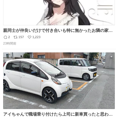
親同士が仲良いだけで付き合いも特に無かったお隣の家に
自分とこの親が外せない用事があるからと半ば強制的に預
2
157
1,223
返
リ
い
けられて空き部屋が無いからたまに見かけるけどロクに会
23時間前
信
ポ
い
話したことも無い一人娘と同じ部屋で寝るように言われ恐
数
ス
ね
る恐る部屋の扉を開けた先にこの光景が待ってた時の少年
ト
数
数
の反応を答えよ
アイちゃんで職場乗り付けたら上司に新車買ったと思われ