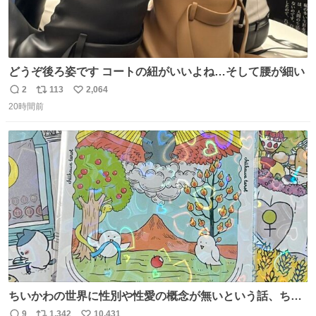
どうぞ後ろ姿です コートの紐がいいよね…そして腰が細い
2
113
2,064
返
リ
い
20時間前
信
ポ
い
数
ス
ね
ト
数
数
ちいかわの世界に性別や性愛の概念が無いという話、ちい
かわタロットでも恋人・女帝・女教皇あたりは性別を意識
9
1,342
10,431