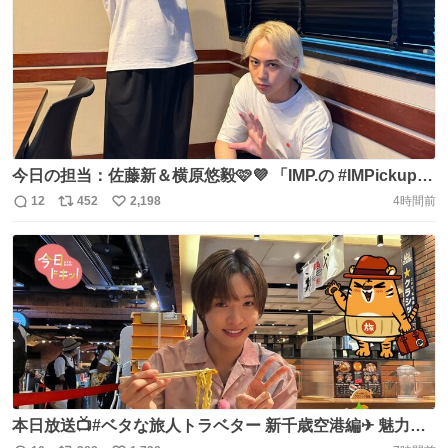
今日の担当：佐藤新＆横原悠毅🩷💜 「IMP.の #IMPickup」
今日も放送！📡 8月6日、今日はなんの日でしょう？？ #佐
12
452
2,198
4時間前
返
リ
い
藤新 #横原悠毅 がピックアップ☑️ 今日は選手兼任監督とし
信
ポ
い
て大活躍した、 あの方の誕生日🎊⚾ 📻
数
ス
ね
https://t.co/Q7TSXDHwXy #IMP. @_7mp_official_
ト
数
数
#TOKYOFM #JFN https://t.co/vP2tspchcI
本日放送📺#ベタな旅人トラベター 新千歳空港編✈ 魅力的