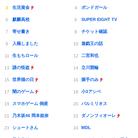
生活資金
ボンドガール
麒麟高校
SUPER EIGHT TV
寄せ書き
チケット確認
入籍しました
遊戯王の話
生もちロール
二宮和也
謎の怪盗
立川競輪
世界猫の日
握手のみ
闇のゲーム
小3アシベ
スマホゲーム 倒産
バルミリオス
乃木坂46 岡本姫奈
ダノンフィオーレ
シュートさん
MDL