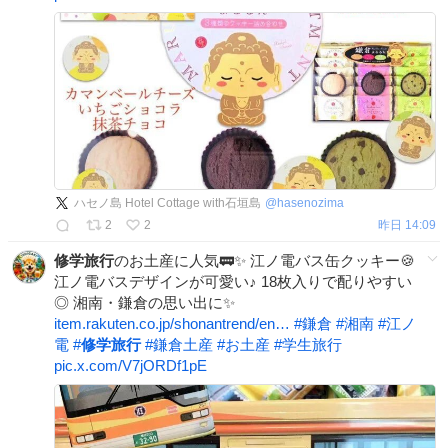
ハセノ島 Hotel Cottage with石垣島
@
hasenozima
2
2
昨日 14:09
修学旅行
のお土産に人気🚃✨ 江ノ電バス缶クッキー🍪
江ノ電バスデザインが可愛い♪ 18枚入りで配りやすい
◎ 湘南・鎌倉の思い出に✨
item.rakuten.co.jp/shonantrend/en…
#
鎌倉
#
湘南
#
江ノ
電
#
修学旅行
#
鎌倉土産
#
お土産
#
学生旅行
pic.x.com/V7jORDf1pE