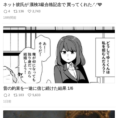
ネット彼氏が 漢検3級合格記念で 買ってくれた.ᐟ.ᐟ🩵
4
136
2,743
返
リ
い
18時間前
信
ポ
い
数
ス
ね
ト
数
数
昔の約束を一途に信じ続けた結果 1/6
2
103
5,633
返
リ
い
1日前
信
ポ
い
数
ス
ね
ト
数