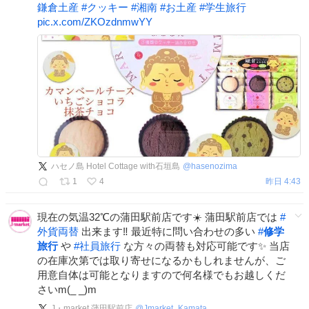
鎌倉土産
#
クッキー
#
湘南
#
お土産
#
学生旅行
pic.x.com/ZKOzdnmwYY
ハセノ島 Hotel Cottage with石垣島
@
hasenozima
1
4
昨日 4:43
現在の気温32℃の蒲田駅前店です☀️ 蒲田駅前店では
#
外貨両替
出来ます‼️ 最近特に問い合わせの多い
#
修学
旅行
や
#
社員旅行
な方々の両替も対応可能です✨ 当店
の在庫次第では取り寄せになるかもしれませんが、ご
用意自体は可能となりますので何名様でもお越しくだ
さいm(_ _)m
J・market 蒲田駅前店
@
Jmarket_Kamata