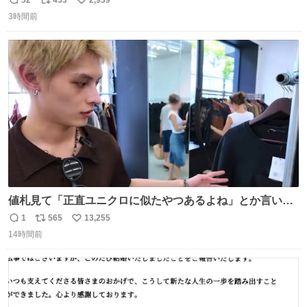
返
リ
い
者は覚悟してお越しください。
3時間前
信
ポ
い
数
ス
ね
ト
数
数
値札見て「正直ユニクロに似たやつあるよね」とか言い出
すの好きすぎるWWWWWWWWWWWWW こちら側と同じ
1
565
13,255
返
リ
い
感覚助かる🙂‍↕️🙂‍↕️🙂‍↕️
14時間前
信
ポ
い
数
ス
ね
ト
数
数