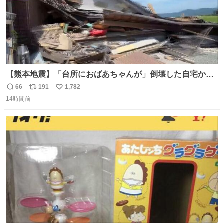
【熊本地震】「台所におばあちゃんが」倒壊した自宅から
孫が救出 地震発生時、台所で夕食の準備をしていた祖母の
66
191
1,782
返
リ
い
「助けて」という声。祖母を背負い、助け出した孫が「命
14時間前
信
ポ
い
があったのは奇跡」と当時の状況を語った。
数
ス
ね
ト
数
数