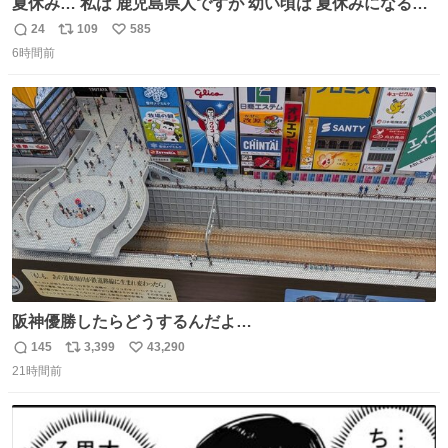
夏休み… 私は 鹿児島県人ですが 幼い頃は 夏休みになると
母の郷… 山梨へ遊びに行くのが楽しみでした 母の実家へ 1
24
109
585
返
リ
い
ヶ月近く泊まって … … 今の私は 医療従事者 お盆休み？ﾅﾆ
6時間前
信
ポ
い
ｿﾚｵｲｼｲﾉ?(笑 … … 子どもの頃 山梨で見た ひまわり畑の風
数
ス
ね
景 淡い記憶 そんな思い出の風景… ありますか？
ト
数
数
阪神優勝したらどうするんだよ…
145
3,399
43,290
返
リ
い
21時間前
信
ポ
い
数
ス
ね
ト
数
数