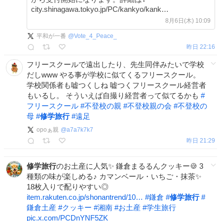
city.shinagawa.tokyo.jp/PC/kankyo/kank…
8月6日(木) 10:09
平和が一番
@
Vote_4_Peace_
昨日 22:16
フリースクールで遠出したり、先生同伴みたいで学校
だしwww やる事が学校に似てくるフリースクール。
学校関係者も嘘つくしね 嘘つくフリースクール経営者
もいるし。 そういえば自撮り経営者って似てるかも
#
フリースクール
#
不登校の親
#
不登校親の会
#
不登校の
母
#
修学旅行
#
遠足
opoぁ親
@
a7a7k7k7
昨日 21:29
修学旅行
のお土産に人気✨ 鎌倉まるるんクッキー🍪 3
種類の味が楽しめる♪ カマンベール・いちご・抹茶✨
18枚入りで配りやすい◎
item.rakuten.co.jp/shonantrend/10…
#
鎌倉
#
修学旅行
#
鎌倉土産
#
クッキー
#
湘南
#
お土産
#
学生旅行
pic.x.com/PCDnYNF5ZK