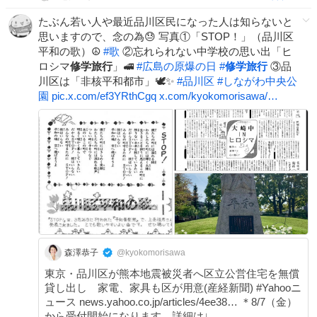
たぶん若い人や最近品川区民になった人は知らないと
思いますので、念の為😓 写真①「STOP！」（品川区
平和の歌）☮️
#
歌
②忘れられない中学校の思い出「ヒ
ロシマ
修学旅行
」🚅
#
広島の原爆の日
#
修学旅行
③品
川区は「非核平和都市」🕊️✨
#
品川区
#
しながわ中央公
園
pic.x.com/ef3YRthCgq
x.com/kyokomorisawa/…
森澤恭子
@kyokomorisawa
東京・品川区が熊本地震被災者へ区立公営住宅を無償
貸し出し 家電、家具も区が用意(産経新聞) #Yahooニ
ュース news.yahoo.co.jp/articles/4ee38… ＊8/7（金）
から受付開始になります。詳細は↓