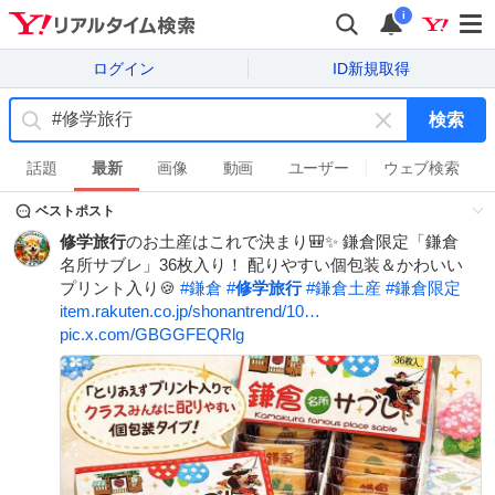
i
ログイン
ID新規取得
検索
キ
ー
話題
最新
画像
動画
ユーザー
ウェブ検索
ワ
ベストポスト
ー
ド
修学旅行
のお土産はこれで決まり🎒✨ 鎌倉限定「鎌倉
を
名所サブレ」36枚入り！ 配りやすい個包装＆かわいい
消
プリント入り🍪
#
鎌倉
#
修学旅行
#
鎌倉土産
#
鎌倉限定
す
item.rakuten.co.jp/shonantrend/10…
pic.x.com/GBGGFEQRlg