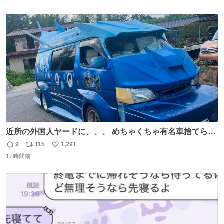
信
ポ
い
数
ス
ね
ト
数
数
近所の外国人ヤードに、、、 めちゃくちゃ有名車捨てられ
てました😭 外装ぼろぼろだし、、 中も何にも残ってない
9
115
1,291
返
リ
い
し、、 可哀想に😢😢 今まで数十年お疲れ様でした、、 #バ
17時間前
信
ポ
い
ニング #当時 #廃車 #勿体無い
数
ス
ね
ト
数
数