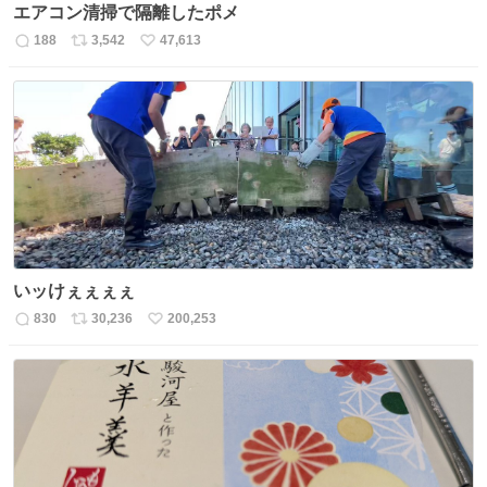
エアコン清掃で隔離したポメ
188
3,542
47,613
返
リ
い
信
ポ
い
数
ス
ね
ト
数
数
いッけぇぇぇぇ
830
30,236
200,253
返
リ
い
信
ポ
い
数
ス
ね
ト
数
数