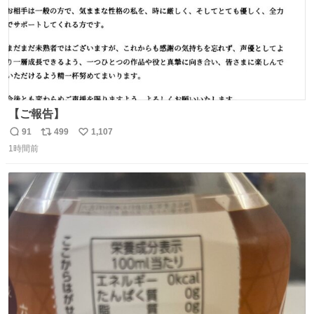
【ご報告】
91
499
1,107
返
リ
い
1時間前
信
ポ
い
数
ス
ね
ト
数
数