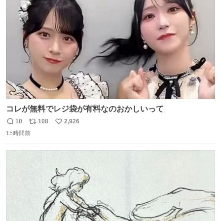
ト
数
数
コレが無料でレジ袋が有料なのおかしいって
10
108
2,926
返
リ
い
15時間前
信
ポ
い
数
ス
ね
ト
数
数