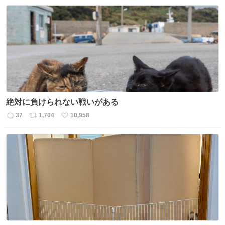
信
ポ
い
数
ス
ね
ト
数
数
絶対に負けられない戦いがある
37
1,704
10,958
返
リ
い
信
ポ
い
数
ス
ね
ト
数
数