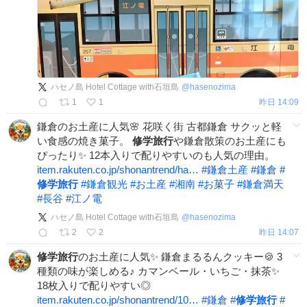
ハセノ島 Hotel Cottage with石垣島
@
hasenozima
1
1
昨日 14:09
鎌倉のお土産に人気🌸 花咲く街 古都鎌倉 サクッと軽
い食感の焼き菓子。
修学旅行
や鎌倉散策のお土産にも
ぴったり✨ 12本入りで配りやすいのも人気の理由。
item.rakuten.co.jp/shonantrend/ha…
#
鎌倉土産
#
鎌倉
#
修学旅行
#
鎌倉観光
#
お土産
#
湘南
#
お菓子
#
鎌倉満天
#
長谷
#
江ノ電
ハセノ島 Hotel Cottage with石垣島
@
hasenozima
2
2
昨日 14:07
修学旅行
のお土産に人気✨ 鎌倉まるるんクッキー🍪 3
種類の味が楽しめる♪ カマンベール・いちご・抹茶✨
18枚入りで配りやすい◎
item.rakuten.co.jp/shonantrend/10…
#
鎌倉
#
修学旅行
#