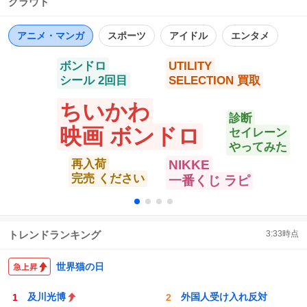
クラウド
数
ス
ね
送後TVer･ABEMAで見逃し配信 #ドラマ修学旅行 で 盛り
ト
数
数
あがろう🎉✨ https://t.co/cualIqushS
アニメ・マンガ
スポーツ
アイドル
エンタメ
ボンドロ
UTILITY
シール 2回目
SELECTION 買取
ちいかわ
診断
映画 ボンドロ
セイレーン
やってみた
再入荷
NIKKE
完売 ください
一番くじ ラピ
トレンドランキング
3:33
時点
世界猫の日
及川光博
外国人受け入れ反対