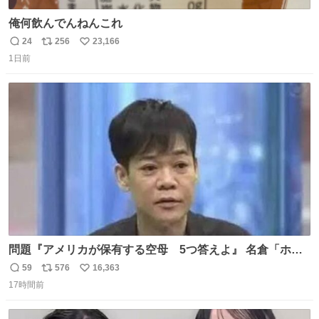
俺何飲んでんねんこれ
24
256
23,166
返
リ
い
1日前
信
ポ
い
数
ス
ね
ト
数
数
問題『アメリカが保有する空母 5つ答えよ』 名倉「ホン
マごめん、日本」
59
576
16,363
返
リ
い
17時間前
信
ポ
い
数
ス
ね