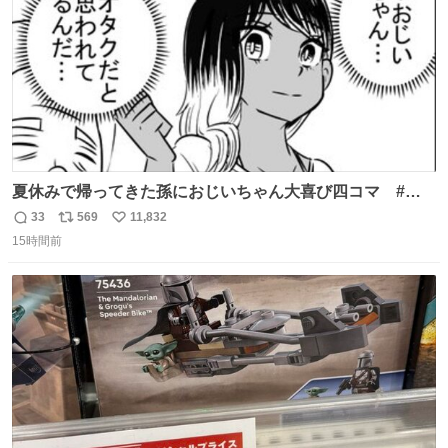
夏休みで帰ってきた孫におじいちゃん大喜び四コマ #四
コマ漫画 #Web漫画 #漫画が読めるハッシュタグ
33
569
11,832
返
リ
い
15時間前
信
ポ
い
数
ス
ね
ト
数
数