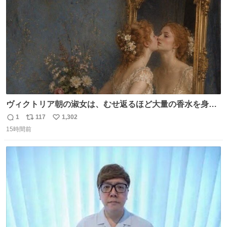
数
ヴィクトリア朝の淑女は、むせ返るほど大量の香水を身に
つけるものではないとされていた。それでも香水は、髪や
1
117
1,302
返
リ
い
肌の手入れと同じくらい、ヴィクトリア朝の女性達の美容
15時間前
信
ポ
い
習慣に欠かせないものだった。 当時の香水は、現在私たち
数
ス
ね
が知る香水よりも単純な組成で、その大部分は薔薇、菫、
ト
数
数
ベルガモット、