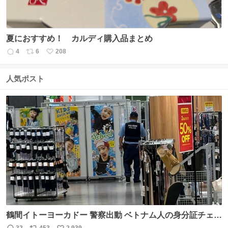
夏におすすめ！ カルディ購入品まとめ
4
6
208
返
リ
い
信
ポ
い
数
ス
ね
人気ポスト
ト
数
数
鶴間イトーヨーカドー 警察出動 ベトナム人の身分証チェッ
クを開店前に実施、店内まで見張りにきてます。不法滞在
32
453
2,939