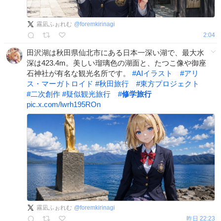
霧凪ふぉれむ
@
foremkirinagi
2:04
田沢湖は秋田県仙北市にある日本一深い湖で、最大水
深は423.4m。美しい瑠璃色の湖面と、たつこ像や御座
石神社が有名な観光名所です。
#
AIイラスト
#
アリ
ス・マーガトロイド
#
秋田旅行
#
東方プロジェクト
#
二次創作
#
疑似観光旅行
#
修学旅行
pic.x.com/lwrh195ROn
霧凪ふぉれむ
@
foremkirinagi
昨日 22:23