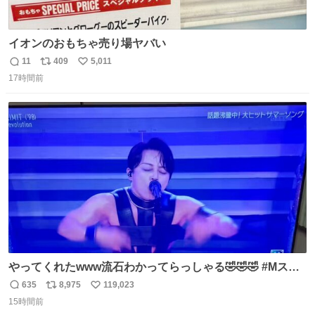
イオンのおもちゃ売り場ヤバい
11
409
5,011
返
リ
い
17時間前
信
ポ
い
数
ス
ね
ト
数
数
やってくれたwww流石わかってらっしゃる🤣🤣🤣 #Mステ
#西川貴教
635
8,975
119,023
返
リ
い
15時間前
信
ポ
い