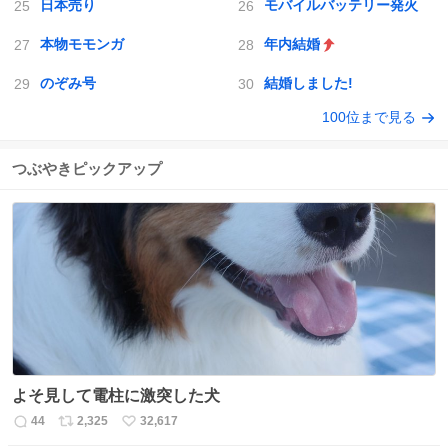
日本売り
モバイルバッテリー発火
本物モモンガ
年内結婚
のぞみ号
結婚しました!
100位まで見る
つぶやきピックアップ
よそ見して電柱に激突した犬
44
2,325
32,617
返
リ
い