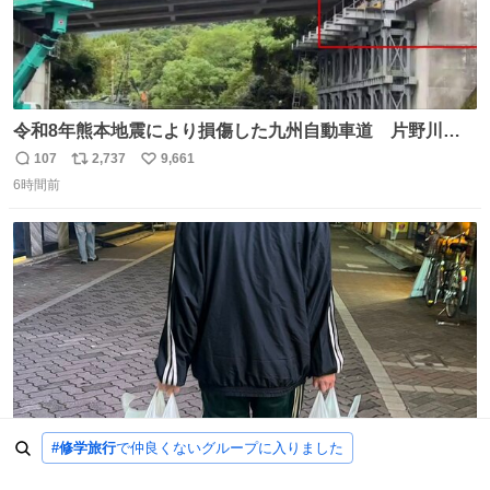
令和8年熊本地震により損傷した九州自動車道 片野川橋
（下り線）の復旧作業を行っています。 タイムラプス動画
107
2,737
9,661
返
リ
い
で、段差が生じた橋桁をジャッキアップしている様子をご
6時間前
信
ポ
い
紹介します。 引き続き、早期復旧に向けて着実に工事を進
数
ス
ね
めてまいります。 #NEXCO西日本 #熊本地震
ト
数
数
#修学旅行
で仲良くないグループに入りました
買い出しに遅刻したニキ 荷物持ちの刑