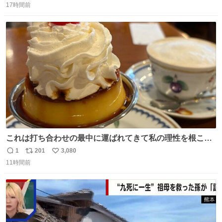
17時間前
信
ポ
い
数
ス
ね
ト
数
数
これは打ち合わせの最中に運ばれてきて私の理性を根こそ
ぎ奪い去ったプリンの写真です。
1
201
3,080
返
リ
い
11時間前
信
ポ
い
数
ス
ね
ト
数
数