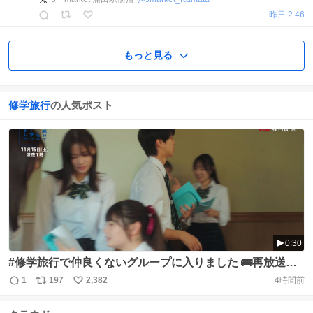
昨日 2:46
もっと見る
修学旅行
の人気ポスト
0:30
#修学旅行で仲良くないグループに入りました 🚌再放送の
お知らせ💨 平凡男子が、なぜか一軍男子と同じ班に⁉️ 修学
1
197
2,382
4時間前
返
リ
い
旅行から始まる 青春ピュアラブストーリー💞 #5 学校で見
信
ポ
い
せないで！止まらない嫉妬心 ABC（関西）今日深夜0時 放