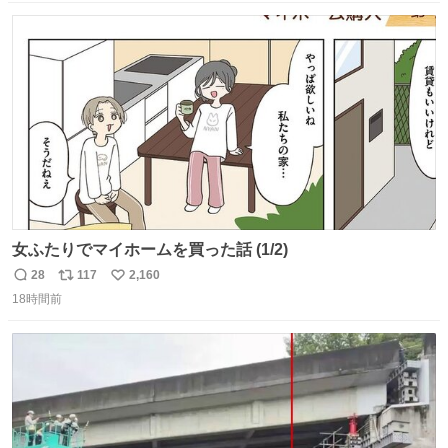
数
ス
ね
ト
数
数
女ふたりでマイホームを買った話 (1/2)
28
117
2,160
返
リ
い
18時間前
信
ポ
い
数
ス
ね
ト
数
数