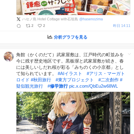
ハセノ島 Hotel Cottage with石垣島
@
hasenozima
2
2
昨日 14:11
分析グラフを見る
角館（かくのだて）武家屋敷は、江戸時代の町並みを
今に残す歴史地区です。黒板塀と武家屋敷が続き、春
には美しいしだれ桜が彩る「みちのくの小京都」とし
て知られています。
#
AIイラスト
#
アリス・マーガト
ロイド
#
秋田旅行
#
東方プロジェクト
#
二次創作
#
疑似観光旅行
#
修学旅行
pic.x.com/QbEu2w68WL