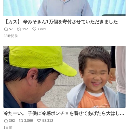
【カス】 辛みそきん1万個を寄付させていただきました
57
152
7,889
返
リ
い
23時間前
信
ポ
い
数
ス
ね
ト
数
数
冷たーい。 子供に冷感ポンチョを着せてあげたら大はしゃ
ぎで喜んでくれました。 こんな素敵な代物を提供してくれ
362
3,869
58,312
返
リ
い
た山口県の恩師に感謝。
1日前