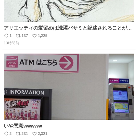
アリエッティの髪留めは洗濯バサミと記述されることが多
いですが、もっと小さいプラスチックのクリップです。 バ
1
137
1,225
返
リ
い
ネは使いやすいように強度を調整してあるはず。
13時間前
信
ポ
い
数
ス
ね
ト
数
数
いや悪意wwwww
2
231
2,321
返
リ
い