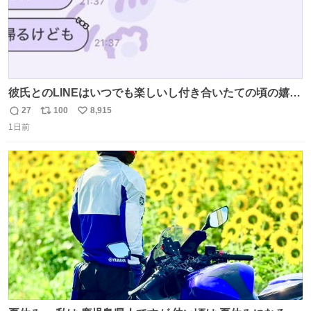
彼氏とのLINEはいつでも楽しいし付き合いたての頃の嬉し
かったLINEは無限にあるけど(同棲前は1日で各50通くらい
27
100
8,915
返
リ
い
送りあってたし)最近嬉しかったのはこれ
1日前
信
ポ
い
数
ス
ね
ト
数
数