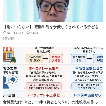
【別にいらない】 避難生活を余儀なくされている子どもた
ちのためにヒカキンボックス1000個を寄付させていただき
67
187
4,688
返
リ
い
ました
16時間前
信
ポ
い
数
ス
ね
ト
数
数
食料品だけ1％と、一律（例として5％）の比較表を作って