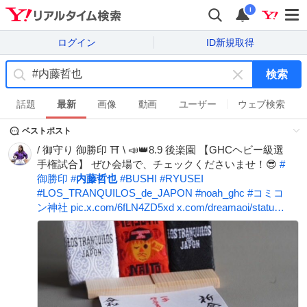
i
ログイン
ID新規取得
検索
キ
ー
話題
最新
画像
動画
ユーザー
ウェブ検索
ワ
ベストポスト
ー
ド
/ 御守り 御勝印 ⛩️ \ 📣👑8.9 後楽園 【GHCヘビー級選
を
手権試合】 ぜひ会場で、チェックくださいませ！😎
#
消
御勝印
#
内藤哲也
#
BUSHI
#
RYUSEI
す
#
LOS_TRANQUILOS_de_JAPON
#
noah_ghc
#
コミコ
ン神社
pic.x.com/6fLN4ZD5xd
x.com/dreamaoi/statu…