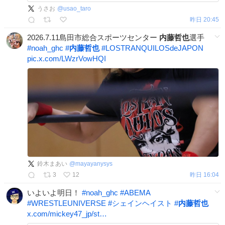
園。 youtu.be/HqpGU_mExYI?si…
うさお
@
usao_taro
昨日 20:45
2026.7.11島田市総合スポーツセンター
内藤哲也
選手
#
noah_ghc
#
内藤哲也
#
LOSTRANQUILOSdeJAPON
pic.x.com/LWzrVowHQI
鈴木まあい
@
mayayanysys
3
12
昨日 16:04
いよいよ明日！
#
noah_ghc
#
ABEMA
#
WRESTLEUNIVERSE
#
シェインヘイスト
#
内藤哲也
x.com/mickey47_jp/st…