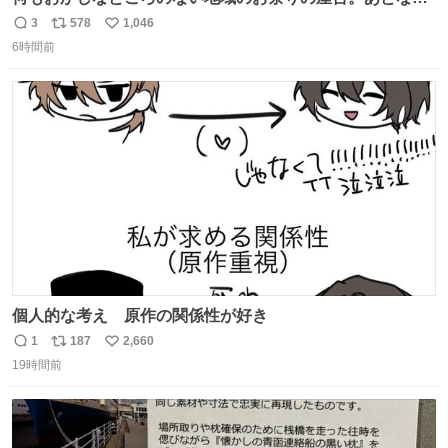
か割と聞き馴染みのあるBGMが流れてます #関広見まつり
3
578
1,046
返
リ
い
#関広見まつり2026
6時間前
信
ポ
い
数
ス
ね
ト
数
数
個人的な考え 原作の関係性が好き
1
187
2,660
返
リ
い
19時間前
信
ポ
い
数
ス
ね
ト
数
数