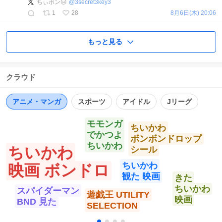
ちぃポン😑
@
3secret3key3
1
28
8月6日(木) 20:06
もっと見る
クラウド
アニメ・マンガ
スポーツ
アイドル
Jリーグ
モモンガ
ちいかわ
でかつよ
ボンボンドロップ
ちいかわ
ちいかわ
シール
ちいかわ
映画 ボンドロ
観た 映画
きた
ちいかわ
スパイダーマン
遊戯王 UTILITY
映画
BND 見た
SELECTION