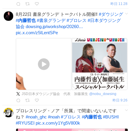
昨日 11:28
8月22日 書泉グランデ トークバトル開催‼️
#
ダウジング
#
内藤哲也
#
書泉グランデ
#
プロレス
#
日本ダウジング
協会
dowsing.jp/workshop/20260…
pic.x.com/z5ILentSPe
JSD日本ダウジング協会 代表 加藤展生
@
nobu_dowsing
昨日 9:26
プロレスリング・ノア「所属」で間違いないんです
ね？
#
noah_ghc
#
noah
#
プロレス
#
内藤哲也
#
BUSHI
#
RYUSEI
pic.x.com/y1Yg5V800k