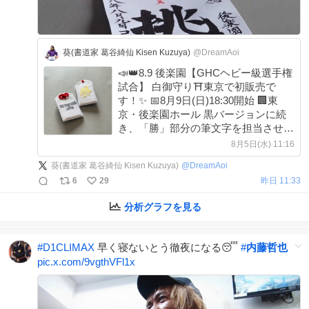
葵(書道家 葛谷綺仙 Kisen Kuzuya)
@DreamAoi
📣👑8.9 後楽園【GHCヘビー級選手権
試合】 白御守り⛩️東京で初販売で
す！✨ 📅8月9日(日)18:30開始 🏢東
京・後楽園ホール 黒バージョンに続
き、「勝」部分の筆文字を担当させて
頂きました😌 ぜひ会場でチェック！
8月5日(水) 11:16
#内藤哲也 #BUSHI #RYUSEI
葵(書道家 葛谷綺仙 Kisen Kuzuya)
@
DreamAoi
#LOS_TRANQUILOS_de_JAPON
6
29
昨日 11:33
#noah_ghc #コミコン神社
分析グラフを見る
#
D1CLIMAX
早く寝ないとう徹夜になる😴
#
内藤哲也
pic.x.com/9vgthVFl1x