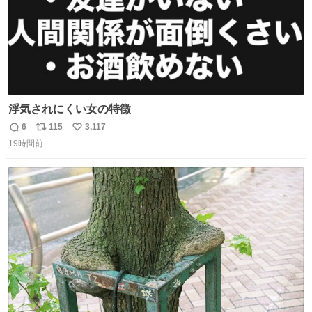
浮気されにくい女の特徴
6
115
3,117
返
リ
い
19時間前
信
ポ
い
数
ス
ね
ト
数
数