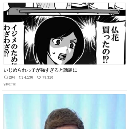
数
ス
ね
ト
数
数
いじめられっ子が強すぎると話題に
294
4,136
79,310
返
リ
い
9時間前
信
ポ
い
数
ス
ね
ト
数
数