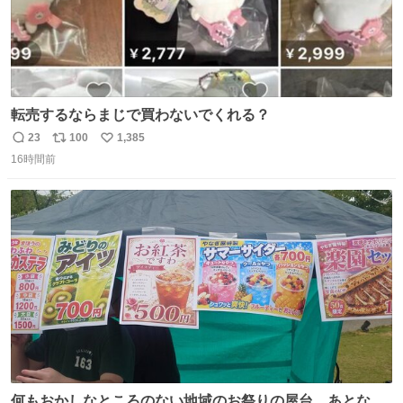
転売するならまじで買わないでくれる？
23
100
1,385
返
リ
い
16時間前
信
ポ
い
数
ス
ね
ト
数
数
何もおかしなところのない地域のお祭りの屋台。あとなん