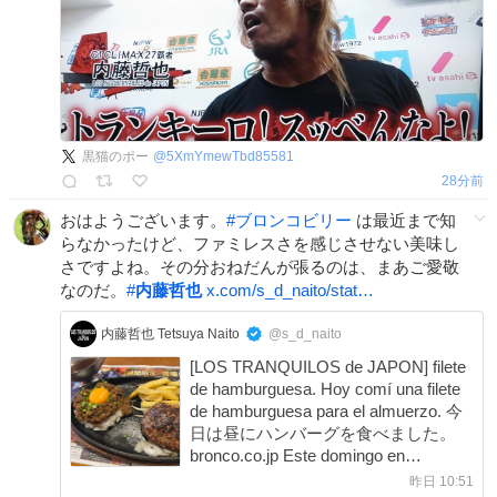
黒猫のポー
@
5XmYmewTbd85581
29分前
おはようございます。
#
ブロンコビリー
は最近まで知
らなかったけど、ファミレスさを感じさせない美味し
さですよね。その分おねだんが張るのは、まあご愛敬
なのだ。
#
内藤哲也
x.com/s_d_naito/stat…
内藤哲也 Tetsuya Naito
@s_d_naito
[LOS TRANQUILOS de JAPON] filete
de hamburguesa. Hoy comí una filete
de hamburguesa para el almuerzo. 今
日は昼にハンバーグを食べました。
bronco.co.jp Este domingo en
KORAKUEN. 今週の日曜日は後楽
昨日 10:51