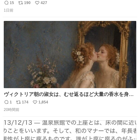
みました。 参考になるかと思います。
15
190
427
返
リ
い
1日前
信
ポ
い
数
ス
ね
ト
数
数
ヴィクトリア朝の淑女は、むせ返るほど大量の香水を身に
つけるものではないとされていた。それでも香水は、髪や
1
174
1,854
返
リ
い
肌の手入れと同じくらい、ヴィクトリア朝の女性達の美容
20時間前
信
ポ
い
習慣に欠かせないものだった。 当時の香水は、現在私たち
数
ス
ね
が知る香水よりも単純な組成で、その大部分は薔薇、菫、
ト
数
数
ベルガモット、