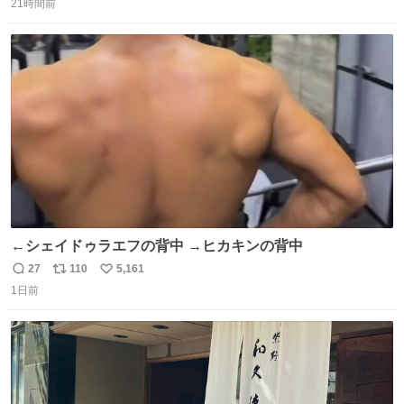
21時間前
信
ポ
い
数
ス
ね
ト
数
数
←シェイドゥラエフの背中 →ヒカキンの背中
27
110
5,161
返
リ
い
1日前
信
ポ
い
数
ス
ね
ト
数
数