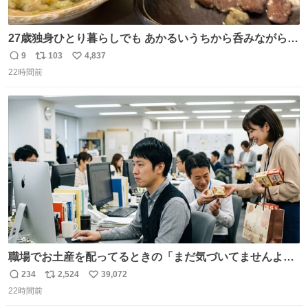
27歳独身ひとり暮らしでも あかるいうちから呑みながらキ
ッチンでひとり焼肉できてしあわせだもん՞ o̴̶̷̥ ̫ o̴̶̷̥ ՞
9
103
4,837
返
リ
い
22時間前
信
ポ
い
数
ス
ね
ト
数
数
職場でお土産を配ってるときの「まだ気づいてませんよ」
的な演技が毎回シンドい。
234
2,524
39,072
返
リ
い
22時間前
信
ポ
い