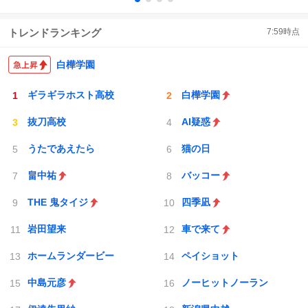
トレンドランキング
7:59
時点
白樺学園
ギラギラホスト高校
白樺学園
抜刀高校
AI疑惑
うたであえたら
猫の日
畠中祐
バッコー
THE 鬼タイジ
四季凪
岩田望来
車で来て
ホームランダービー
ペイショット
中島元彦
ノーヒットノーラン