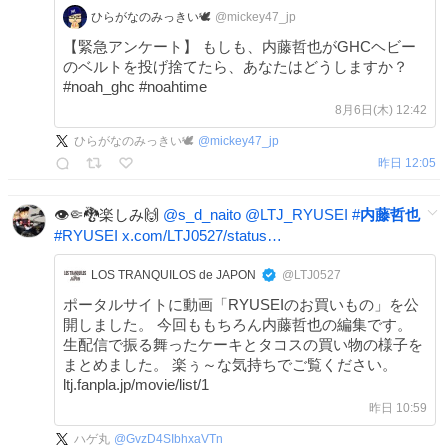
ひらがなのみっきい🕊️
@mickey47_jp
【緊急アンケート】 もしも、内藤哲也がGHCヘビー
のベルトを投げ捨てたら、あなたはどうしますか？
#noah_ghc #noahtime
8月6日(木) 12:42
ひらがなのみっきい🕊️
@
mickey47_jp
昨日 12:05
👁🤏🐉楽しみ🙌
@s_d_naito
@LTJ_RYUSEI
#
内藤哲也
#
RYUSEI
x.com/LTJ0527/status…
LOS TRANQUILOS de JAPON
@LTJ0527
ポータルサイトに動画「RYUSEIのお買いもの」を公
開しました。 今回ももちろん内藤哲也の編集です。
生配信で振る舞ったケーキとタコスの買い物の様子を
まとめました。 楽ぅ～な気持ちでご覧ください。
ltj.fanpla.jp/movie/list/1
昨日 10:59
ハゲ丸
@
GvzD4SIbhxaVTn