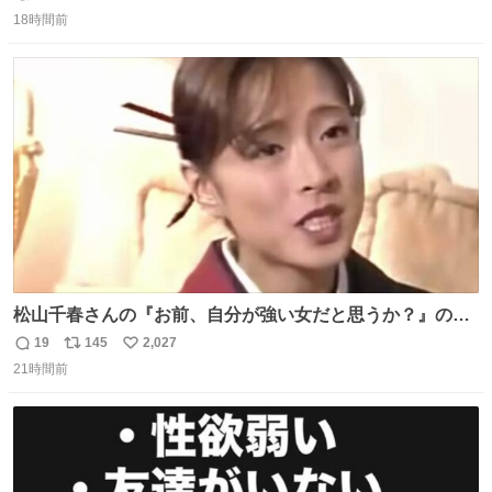
返
リ
い
18時間前
信
ポ
い
数
ス
ね
ト
数
数
松山千春さんの『お前、自分が強い女だと思うか？』の一
言で… 中森明菜さんが思わず本音をこぼす瞬間😭
19
145
2,027
返
リ
い
21時間前
信
ポ
い
数
ス
ね
ト
数
数