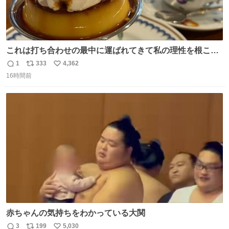
これは打ち合わせの最中に運ばれてきて私の理性を根こそ
ぎ奪い去ったプリンの写真です。
1
333
4,362
返
リ
い
16時間前
信
ポ
い
数
ス
ね
ト
数
数
赤ちゃんの気持ちをわかっている大関
3
199
5,030