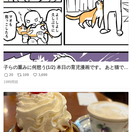
ころ少ないですが見つけたら即買いです🤩❣️
ト
数
数
子らの重みに何想う(1/2) 本日の育児漫画です。 あと猫で
す。
20
109
3,690
返
リ
い
19時間前
信
ポ
い
数
ス
ね
ト
数
数