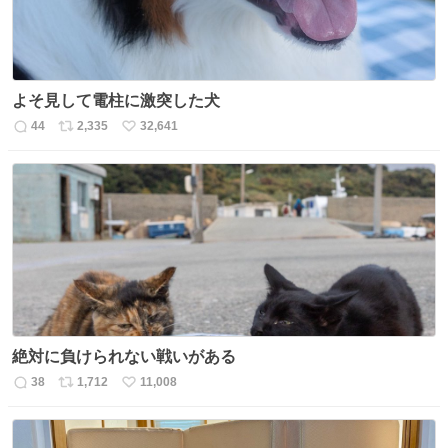
よそ見して電柱に激突した犬
44
2,335
32,641
返
リ
い
信
ポ
い
数
ス
ね
ト
数
数
絶対に負けられない戦いがある
38
1,712
11,008
返
リ
い
信
ポ
い
数
ス
ね