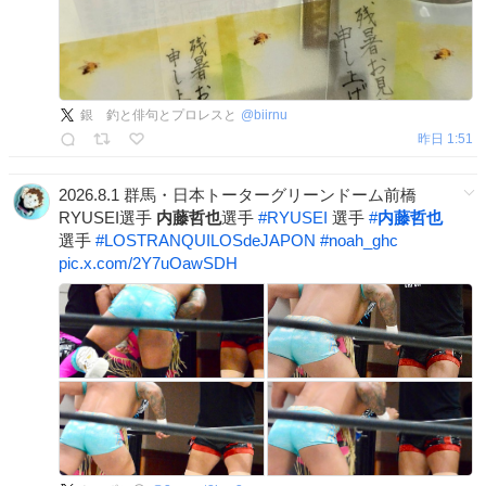
銀 釣と俳句とプロレスと
@
biirnu
昨日 1:51
2026.8.1 群馬・日本トーターグリーンドーム前橋
RYUSEI選手
内藤哲也
選手
#
RYUSEI
選手
#
内藤哲也
選手
#
LOSTRANQUILOSdeJAPON
#
noah_ghc
pic.x.com/2Y7uOawSDH