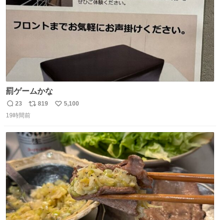
罰ゲームかな
23
819
5,100
返
リ
い
19時間前
信
ポ
い
数
ス
ね
ト
数
数