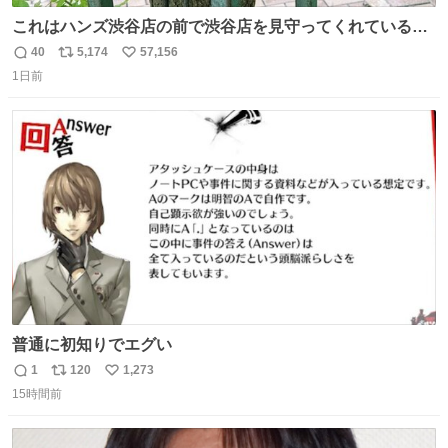
これはハンズ渋谷店の前で渋谷店を見守ってくれている
「くつろ木」。
40
5,174
57,156
返
リ
い
1日前
信
ポ
い
数
ス
ね
ト
数
数
普通に初知りでエグい
1
120
1,273
返
リ
い
15時間前
信
ポ
い
数
ス
ね
ト
数