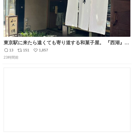
東京駅に来たら遠くても寄り道する和菓子屋。 『西湖』と
いう笹に包まれ、蓮根の粉で出来た生菓子がたまらなく美
13
151
1,857
返
リ
い
味しい。 笹の香りと和三盆の風味、蓮粉のもちもちと特徴
23時間前
信
ポ
い
ある食感は唯一無二。
数
ス
ね
ト
数
数