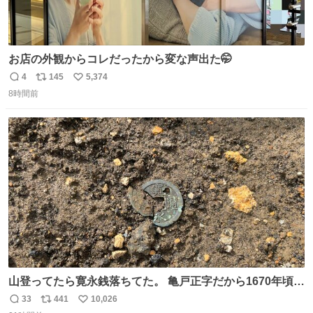
お店の外観からコレだったから変な声出た🤭
4
145
5,374
返
リ
い
8時間前
信
ポ
い
数
ス
ね
ト
数
数
山登ってたら寛永銭落ちてた。 亀戸正字だから1670年頃に
鋳造されたもの。
33
441
10,026
返
リ
い