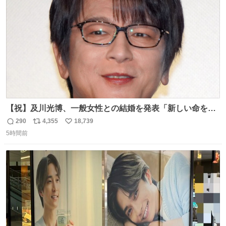
数
【祝】及川光博、一般女性との結婚を発表「新しい命を授
かっております」 news.livedoor.com/lite/article_d…
290
4,355
18,739
返
リ
い
「私、及川光博はこの度、交際しておりました方と入籍い
5時間前
信
ポ
い
たしました。また、新しい命を授かっております」「今後
数
ス
ね
も変わらず俳優として、ミッチーとして、努力し精進して
ト
数
数
参ります」とつづった。