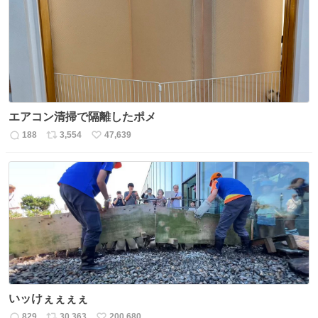
ト
数
数
エアコン清掃で隔離したポメ
188
3,554
47,639
返
リ
い
信
ポ
い
数
ス
ね
ト
数
数
いッけぇぇぇぇ
829
30,363
200,680