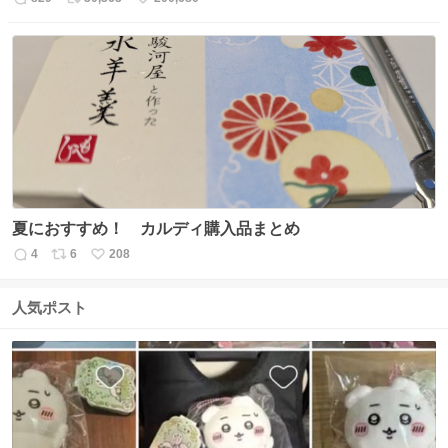
返
リ
い
信
ポ
い
数
ス
ね
ト
数
数
夏におすすめ！ カルディ購入品まとめ
4
6
208
返
リ
い
信
ポ
い
数
ス
ね
人気ポスト
ト
数
数