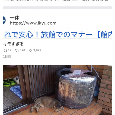
キモすぎる
17
370
9,872
返
リ
い
1日前
信
ポ
い
数
ス
ね
ト
数
数