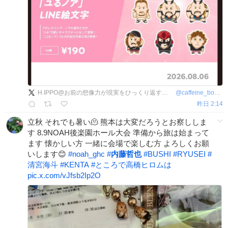
H.IPPO@お前の想像力が現実をひっくり返すんだ
@
caffeine_bomb
昨日 2:14
立秋 それでも暑い🫠 熊本は大変だろうとお察ししま
す 8.9NOAH後楽園ホール大会 準備から旅は始まって
ます 懐かしい方 一緒に会場で楽しむ方 よろしくお願
いします😊
#
noah_ghc
#
内藤哲也
#
BUSHI
#
RYUSEI
#
清宮海斗
#
KENTA
#
ところで高橋ヒロムは
pic.x.com/vJfsb2Ip2O