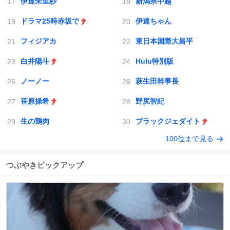
伊達朱里紗
新潟県中越
ドラマ25時赤坂で
伊達ちゃん
フィジアカ
東日本国際大昌平
白井陽斗
Hulu特別版
ノーノー
萩生田幹事長
笹原操希
野尻智紀
生の鶏肉
ブラックジェダイト
100位まで見る
つぶやきピックアップ