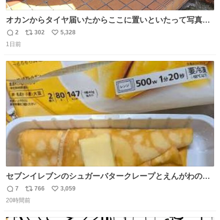
オカンからタイヤ届いたからここに置いといたって写真送
られてきたけど明らかに猫が邪魔くさそうな顔してて草
2
302
5,328
返
リ
い
1日前
信
ポ
い
数
ス
ね
ト
数
数
セブンイレブンのシュガーバタークレープとえんがわの寿
司を探している人へ！ シュガーバタークレープは目黒、品
7
766
3,059
返
リ
い
川、蒲田、渋谷、川崎、横浜、鶴見、九州の一部エリア限
20時間前
信
ポ
い
定商品で8月5日に発注が終了したため店舗に置いてあると
数
ス
ね