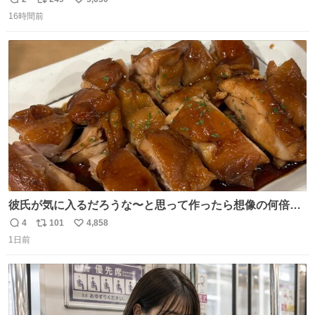
返
リ
い
16時間前
信
ポ
い
数
ス
ね
ト
数
数
彼氏が気に入るだろうな〜と思って作ったら想像の何倍も
美味しい美味しい言ってくれて嬉しい
4
101
4,858
返
リ
い
1日前
信
ポ
い
数
ス
ね
ト
数
数