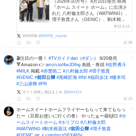
（2026年10月号） 8月10日発売 映画
『ホーム スイート ホーム』に出演さ
れた 八村倫太郎さん（WATWING）、
増子敦貴さん（GENIC）、駒木根葵
汰さん、前田公輝さんの ポートレイ
昨日 9:13
ト＆座談会を掲載。 ポートレイトを
MARIE❂
@
MARIE_nyanta
誌面から1点公開。 撮影は野口博さん
11:38
です。
🎬注目の一冊！
#
TVガイドdan
（
#
ダン
） 8/20発売
🔻Amazon 👉
amzn.to/4wJDfng
表紙・巻頭
#
佐野勇斗
#
MILK
掲載
#
赤楚衛二
#
八村倫太郎
#
増子敦貴
#
GENIC
#
前田公輝
#
尾崎匠海
#
INI
#
福田歩汰
#
榎本司
#
三山凌輝
#
PR
オクト@推し雑誌まとめ
@
jidori114
11:15
ホームスイートホームフライヤーもらって来てもらっ
たー（旦那お使いに行くの巻） やったぁー😆🙌🏻
#
ホ
ームスイートホーム
#
ホリプロ
#
八村倫太郎
#
WATWING
#
駒木根葵汰
#
前田公輝
#
増子敦貴
#
GENIC
pic.x.com/mcpSFX4h5v