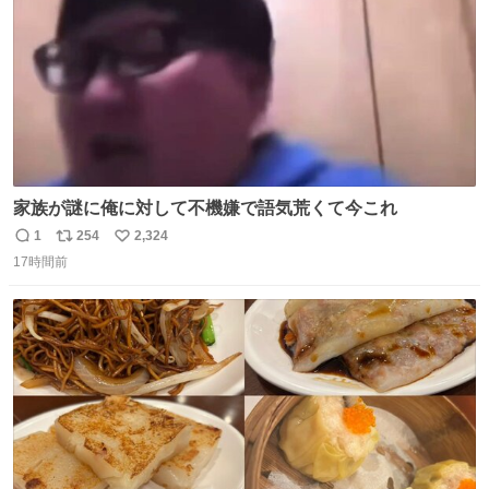
家族が謎に俺に対して不機嫌で語気荒くて今これ
1
254
2,324
返
リ
い
17時間前
信
ポ
い
数
ス
ね
ト
数
数