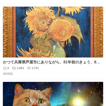
信
ポ
い
数
ス
ね
ト
数
数
かつて兵庫県芦屋市にありながら、81年前のきょう、8月6
日の阪神大空襲の折に残念ながら焼失した、 #ゴッホ の幻
9
1,084
3,791
返
リ
い
の「 #ヒマワリ 」。 当館は、東京都にある武者小路実篤記
9時間前
信
ポ
い
念館にご協力いただき、当時発行されたカラー印刷画集よ
数
ス
ね
り陶板で原寸大に再現し、2014年より展示しています。 #
ト
数
数
大塚国際美術館