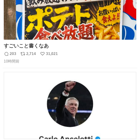
すごいこと書くなあ
203
2,714
31,021
返
リ
い
10時間前
信
ポ
い
数
ス
ね
ト
数
数