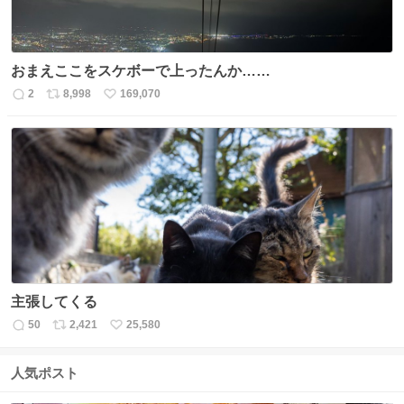
おまえここをスケボーで上ったんか……
2
8,998
169,070
返
リ
い
信
ポ
い
数
ス
ね
ト
数
数
主張してくる
50
2,421
25,580
返
リ
い
信
ポ
い
数
ス
ね
人気ポスト
ト
数