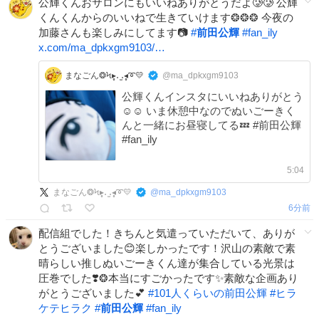
公輝くんおサロンにもいいねありがとうだよ🥲🥲 公輝
くんくんからのいいねで生きていけます❂❂❂ 今夜の
加藤さんも楽しみにしてます📷
#
前田公輝
#
fan_ily
x.com/ma_dpkxgm9103/…
まなごん❂Ϟ▸̥․ ̫․◂̥➰💛
@ma_dpkxgm9103
公輝くんインスタにいいねありがとう
☺️☺️ いま休憩中なのでぬいごーきく
んと一緒にお昼寝してる💤 #前田公輝
#fan_ily
5:04
まなごん❂Ϟ▸̥․ ̫․◂̥➰💛
@
ma_dpkxgm9103
6分前
配信組でした！きちんと気遣っていただいて、ありが
とうございました😊楽しかったです！沢山の素敵で素
晴らしい推しぬいごーきくん達が集合している光景は
圧巻でした❣️❂本当にすごかったです✨素敵な企画あり
がとうございました💕
#
101人くらいの前田公輝
#
ヒラ
ケテヒラク
#
前田公輝
#
fan_ily