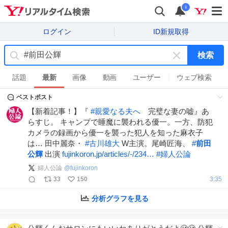
i
ログイン
ID新規取得
検索
キ
ー
話題
最新
画像
動画
ユーザー
ウェブ検索
ワ
ベストポスト
ー
ド
【新着記事！】『
#
親愛なる夫へ
完璧な妻の嘘』あ
を
らすじ。 キャンプで睡魔に襲われる優一。一方、防犯
消
カメラの録画から優一を襲った犯人を知った麻衣子
す
は… 田中麗奈・
#
古川雄大
W主演。尾崎匠海、
#
前田
公輝
出演
fujinkoron.jp/articles/-/234…
#
婦人公論
婦人公論
@
fujinkoron
33
150
3:35
分析グラフを見る