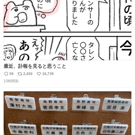
数
最近、訃報を見ると思うこと
59
2,450
16,739
返
リ
い
10時間前
信
ポ
い
数
ス
ね
ト
数
数