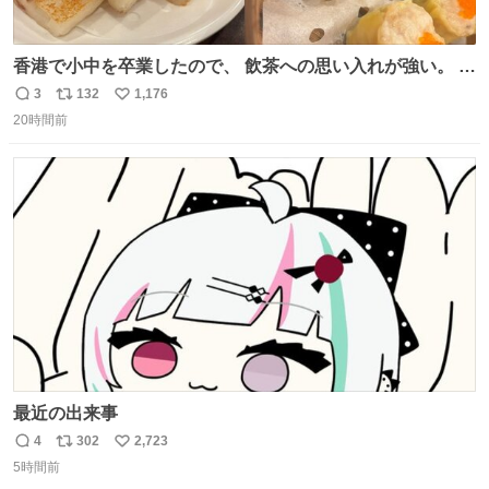
香港で小中を卒業したので、 飲茶への思い入れが強い。 常
に現地の味を探している。 横浜中華街まで行き、店を厳選
3
132
1,176
返
リ
い
すれば流石に出会えるけど、もっと近場で気軽に行ける店
20時間前
信
ポ
い
はないか。 代々木にあった。 多少違うかなというのもあっ
数
ス
ね
たけど、 総合的には満足。
ト
数
数
最近の出来事
4
302
2,723
返
リ
い
5時間前
信
ポ
い