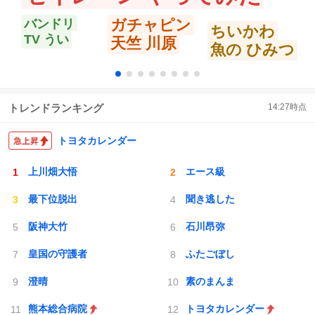
ガチャピン
バンドリ
ちいかわ
TV うい
天竺 川原
魚の ひみつ
トレンドランキング
14:27
時点
トヨタカレンダー
上川畑大悟
エース級
最下位脱出
聞き逃した
阪神大竹
石川昂弥
皇国の守護者
ふたごぼし
澄晴
素のまんま
熊本総合病院
トヨタカレンダー