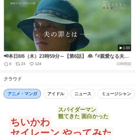
https://t.co/Ltp1OVpp2c #田中麗奈 #古川雄大 #前田公輝 #
数
ス
ね
尾崎匠海（#INI） @shinainaru_ytv
ト
数
数
https://t.co/jh5zPIVeUB
1:00
📢本日8/6（木）23時59分～【第6話】 👰『#親愛なる夫へ
～完璧な妻の嘘～』👅 夫の罪とは── 妻が抱える秘密とは
0
23
124
10時間前
返
リ
い
─ 「麻衣子さんか、邪魔だったな」 妻を殺した犯人は？ #
信
ポ
い
田中麗奈 #古川雄大 #前田公輝 #尾崎匠海（#INI）
クラウド
数
ス
ね
https://t.co/iqzAHd0FXU
ト
数
数
アニメ・マンガ
アイドル
ニュース
ミュージシャン
スパイダーマン
観てきた 面白かった
ちいかわ
セイレーン やってみた