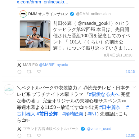
x.com/dmm_onlinesalo…
DMM オンラインサロン
@DMM_onlinesalon
前田公輝（ @maeda_gouki ）のヒラ
ケテヒラク第97回🧸 本日は、先日開
催された番組100回を記念してのイベ
ント 『 101人（くらい）の前田公
輝！』について振り返っていきまし
た！ 当日マジで楽しかった！！！み
8月4日(火) 10:30
なさんからの愛を前田さんが感じ取っ
MARIE❂
@
MARIE_nyanta
た様子、伝わりましたかね…？
13:15
＼ベクトルパーク👕衣装協力／ 🥀読売テレビ・日本テ
レビ系 プラチナイト木曜ドラマ 『
#
親愛なる夫へ
完璧
な妻の嘘 』 完全オリジナルの夫婦心理サスペンス👀
毎週木曜よる11:59～放送です📺 ✨出演
#
田中麗奈
#
古川雄大
#
前田公輝
#
尾崎匠海
(
#
INI
) 先週話はこち
ら📺️✨️
ブランド古着通販ベクトルパーク
@
vector_used
12:00