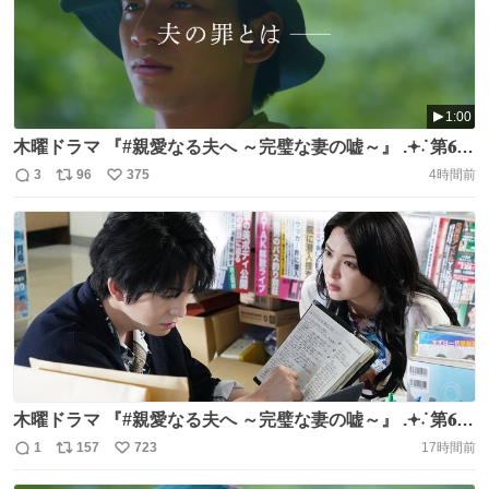
1:00
木曜ドラマ 『#親愛なる夫へ ～完璧な妻の嘘～』 .𖥔݁˖ 第𝟔話
今夜𝟏𝟏:𝟓𝟗 .𖥔݁˖ 優一が犯した罪とは？ 麻衣子と記者・加藤の
3
96
375
4時間前
返
リ
い
関係は—— さらに、岩崎に忍び寄る影！？ 第5話 見逃し配
信
ポ
い
信は今夜まで⚠️ https://t.co/Ltp1OVpp2c #田中麗奈 #古川
数
ス
ね
雄大 #前田公輝 #尾崎匠海（#INI） @shinainaru_ytv
ト
数
数
https://t.co/McUnKRcPPN
木曜ドラマ 『#親愛なる夫へ ～完璧な妻の嘘～』 .𖥔݁˖ 第𝟔話
今夜𝟏𝟏:𝟓𝟗 .𖥔݁˖ 優一に迫る魔の手…犯した罪とは💥 麻衣子と
1
157
723
17時間前
返
リ
い
記者・加藤に深い関係が？ 第5話 見逃し配信は今夜まで⚠️
信
ポ
い