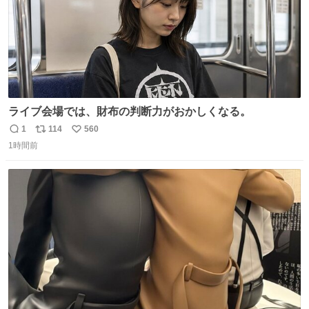
ライブ会場では、財布の判断力がおかしくなる。
1
114
560
返
リ
い
1時間前
信
ポ
い
数
ス
ね
ト
数
数