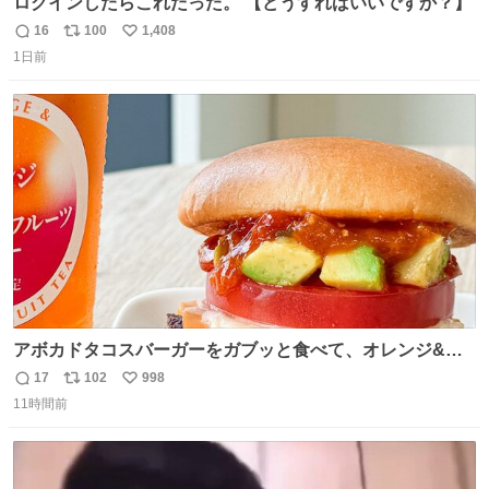
ログインしたらこれだった。 【どうすればいいですか？】
16
100
1,408
返
リ
い
1日前
信
ポ
い
数
ス
ね
ト
数
数
アボカドタコスバーガーをガブッと食べて、オレンジ&パ
ッションフルーツティーをグビッと飲んで、またアボカド
17
102
998
返
リ
い
タコスバーガーをガブッと食べて、またオレンジ＆パッシ
11時間前
信
ポ
い
ョンフルーツティーをグビッと飲んで…🍔🍹
数
ス
ね
ト
数
数