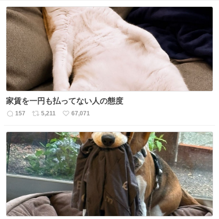
家賃を一円も払ってない人の態度
157
5,211
67,071
返
リ
い
信
ポ
い
数
ス
ね
ト
数
数