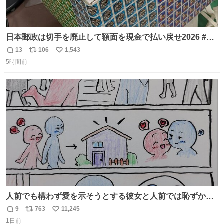
日本郵政は切手を廃止して額面を現金で払い戻せ2026 #日
本郵政 @JapanPostHD_PR
13
106
1,543
返
リ
い
5時間前
信
ポ
い
数
ス
ね
ト
数
数
人前でも構わず愛を示そうとする彼女と人前では恥ずかし
いけど彼女を死ぬほど愛している彼氏 同士いませんか✋️
9
763
11,245
返
リ
い
1日前