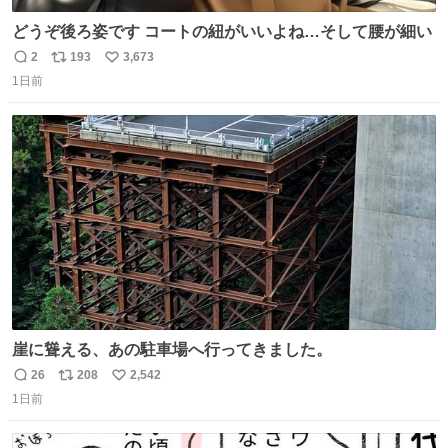
どうぞ後ろ姿です コートの紐がいいよね…そして腰が細い
2
193
3,673
返
リ
い
1日前
信
ポ
い
数
ス
ね
ト
数
数
崖に聳える、あの駐車場へ行ってきました。
26
208
2,542
返
リ
い
1日前
信
ポ
い
数
ス
ね
ト
数