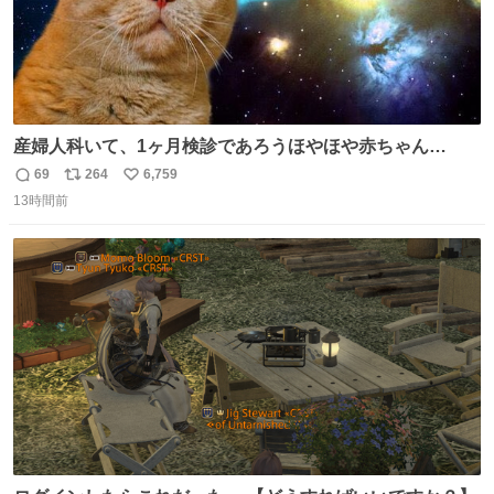
産婦人科いて、1ヶ月検診であろうほやほや赤ちゃん👩‍🍼
と推定2,3歳の女の子👧🏻をワンオペで連れてるママがいる
69
264
6,759
返
リ
い
のだけども 女の子ずっとママの側から離れない…⁉️ 手を繋
13時間前
信
ポ
い
がなくてもうろちょろしないしママが歩いたらピクミンみ
数
ス
ね
たいにﾄﾃﾄﾃついてってるし逃走しないし脱走しないし逃げ
ト
数
数
ないし走ら文字数