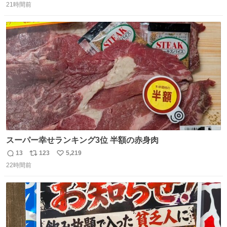
タ
21時間前
信
ポ
い
数
ス
ね
ト
数
数
スーパー幸せランキング3位 半額の赤身肉
13
123
5,219
返
リ
い
22時間前
信
ポ
い
数
ス
ね
ト
数
数