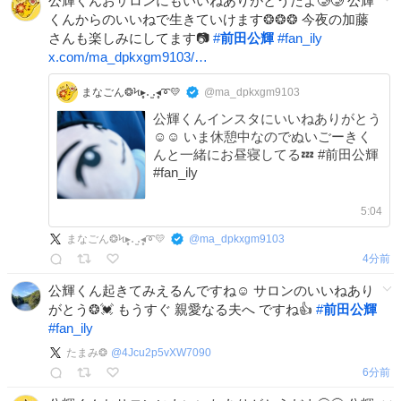
公輝くんおサロンにもいいねありがとうだよ🥲🥲 公輝
くんからのいいねで生きていけます❂❂❂ 今夜の加藤
さんも楽しみにしてます📷
#
前田公輝
#
fan_ily
x.com/ma_dpkxgm9103/…
まなごん❂Ϟ▸̥․ ̫․◂̥➰💛
@ma_dpkxgm9103
公輝くんインスタにいいねありがとう
☺️☺️ いま休憩中なのでぬいごーきく
んと一緒にお昼寝してる💤 #前田公輝
#fan_ily
5:04
まなごん❂Ϟ▸̥․ ̫․◂̥➰💛
@
ma_dpkxgm9103
4分前
公輝くん起きてみえるんですね☺️ サロンのいいねあり
がとう❂💓 もうすぐ 親愛なる夫へ ですね👍
#
前田公輝
#
fan_ily
たまみ❂
@
4Jcu2p5vXW7090
6分前