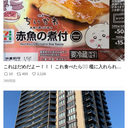
数
これはだめだよー！！！ これ食べたら🧜‍♀️ 檻に入れられ
て、なんかずうっと暗いとこだよ、、 #トラウマ
10
405
2,126
返
リ
い
3時間前
信
ポ
い
数
ス
ね
ト
数
数