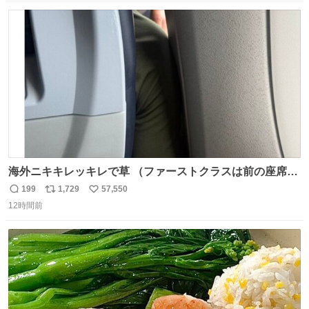
数
ス
ね
ト
数
数
海外ニキキレッキレで草 （ファーストクラスは前の座席で
あるため）
199
1,729
57,550
返
リ
い
12時間前
信
ポ
い
数
ス
ね
ト
数
数