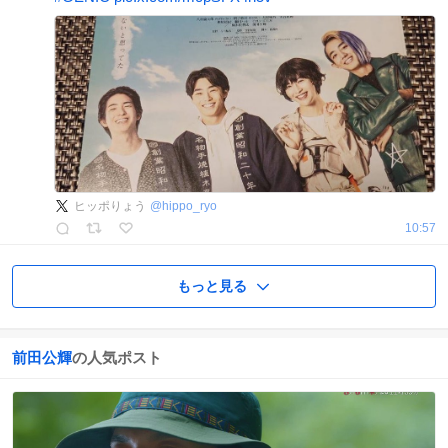
ヒッポりょう
@
hippo_ryo
10:57
もっと見る
前田公輝
の人気ポスト