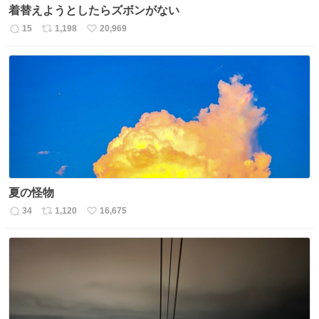
着替えようとしたらズボンがない
15
1,198
20,969
返
リ
い
信
ポ
い
数
ス
ね
ト
数
数
夏の怪物
34
1,120
16,675
返
リ
い
信
ポ
い
数
ス
ね
ト
数
数