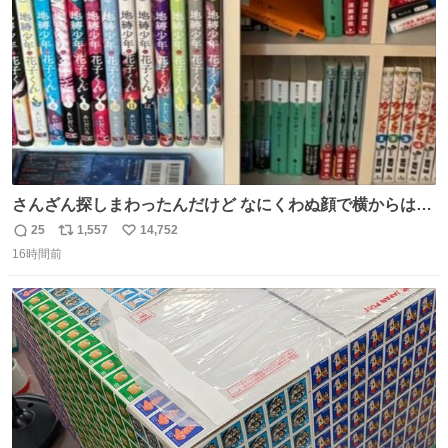
数
さんざん探しまわったんだけど なにくわぬ顔で横からはえ
てた
25
1,557
14,752
返
リ
い
16時間前
信
ポ
い
数
ス
ね
ト
数
数