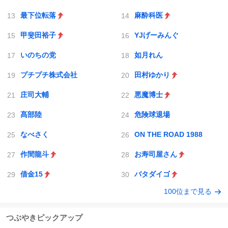
最下位転落
麻酔科医
甲斐田裕子
YJげーみんぐ
いのちの党
如月れん
プチプチ株式会社
田村ゆかり
庄司大輔
悪魔博士
髙部陸
危険球退場
なべさく
ON THE ROAD 1988
作間龍斗
お寿司屋さん
借金15
バタダイゴ
100位まで見る
つぶやきピックアップ