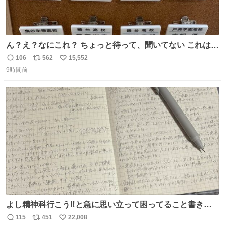
ん？え？なにこれ？ ちょっと待って、聞いてない これは販
売されているのもですか？
106
562
15,552
返
リ
い
9時間前
信
ポ
い
数
ス
ね
ト
数
数
よし精神科行こう‼️と急に思い立って困ってること書き出
してたらペン止まらなくなってすごい勢いで埋まってワロ
115
451
22,008
返
リ
い