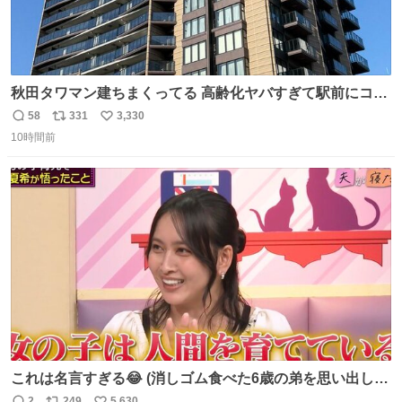
秋田タワマン建ちまくってる 高齢化ヤバすぎて駅前にコン
パクトシティつくって高齢者を住ませる考えらしい 病院も
58
331
3,330
返
リ
い
全部駅前にある
10時間前
信
ポ
い
数
ス
ね
ト
数
数
これは名言すぎる😂 (消しゴム食べた6歳の弟を思い出しな
がら)
2
249
5,630