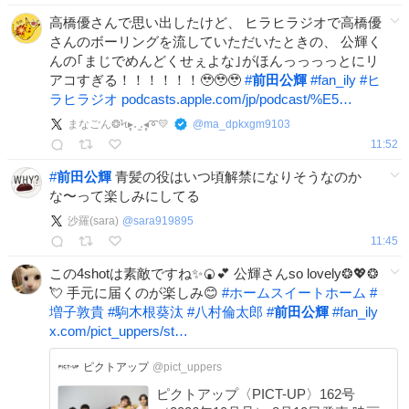
高橋優さんで思い出したけど、 ヒラヒラジオで高橋優
さんのボーリングを流していただいたときの、 公輝く
んの｢まじでめんどくせぇよな｣がほんっっっっとにリ
アコすぎる！！！！！！🥹🥹🥹
#
前田公輝
#
fan_ily
#
ヒ
ラヒラジオ
podcasts.apple.com/jp/podcast/%E5…
まなごん❂Ϟ▸̥․ ̫․◂̥➰💛
@
ma_dpkxgm9103
11:52
#
前田公輝
青髪の役はいつ頃解禁になりそうなのか
な〜って楽しみにしてる
沙羅(sara)
@
sara919895
11:45
この4shotは素敵ですね✨🍘💕 公輝さんso lovely❂💖❂
💘 手元に届くのが楽しみ😊
#
ホームスイートホーム
#
増子敦貴
#
駒木根葵汰
#
八村倫太郎
#
前田公輝
#
fan_ily
x.com/pict_uppers/st…
ピクトアップ
@pict_uppers
ピクトアップ〈PICT-UP〉162号