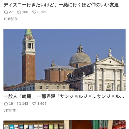
ディズニー行きたいけど、一緒に行くほど仲のいい友達が
居ない… ほんでこれ
27
166
8,209
返
リ
い
19時間前
信
ポ
い
数
ス
ね
ト
数
数
一般人「綺麗」 一部界隈「サンジョルジョ…サンジョルジ
ョマ…ジョルノジョバァーナ！！』
16
148
1,604
返
リ
い
9時間前
信
ポ
い
数
ス
ね
ト
数