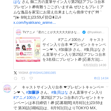
はな
さん 御二方の直筆サイン入り第29話アフレコ台本
プレゼント🎁有難うごございます🙇 ぜひともプレミア
ムな逸品を家宝にお迎え出来ましたら僥倖です(*´艸｀
*)💫 8/8(土)23:59〆切😉⬇️☑🎶
x.com/hyakkano_anime…
TVアニメ『君のことが大大大大大好きな100人の彼女』公式
@hyakkano_anime
／ #アニメ100カノ キャスト
サイン入り台本 ❤プレゼントキャンペ
ーン❤ ＼ #加藤渉 さん、#集貝はな さ
ん直筆サイン入り第29話アフレコ台本
を3名様にプレゼント🎁 [応募方法]
①@hyakkano_animeをフォロー ②本
8月2日(日) 14:00
投稿をリポスト 詳細こちら
YASHA
@
YASHA13891085
hyakkano.com/news/post-221/
昨日 14:04
／ キャストサイン入り台本 ❤プレゼントキャンペー
ン❤ ＼
#
加藤渉
さん、
#
集貝はな
さん直筆サイン入り
#
アニメ100カノ
第29話アフレコ台本のプレゼントキャ
ンペーンは本日締切！🎁 [応募期間] 8月8日(土)23:59ま
で 第30話(3期6話)は、8月9日(日)よりTOKYO MX、