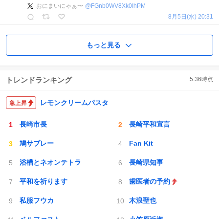
おにまいにゃぁ〜
@
FGnb0WV8Xk0IhPM
8月5日(水) 20:31
もっと見る
トレンドランキング
5:36
時点
レモンクリームパスタ
長崎市長
長崎平和宣言
鳩サブレー
Fan Kit
浴槽とネオンテトラ
長崎県知事
平和を祈ります
歯医者の予約
私服フウカ
木浪聖也