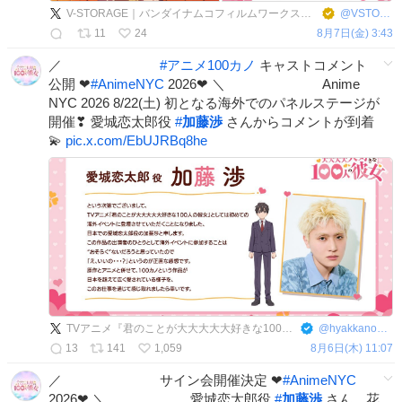
V-STORAGE｜バンダイナムコフィルムワークス公式作品情報サイト
@
VSTORAGE
11
24
8月7日(金) 3:43
／
#
アニメ100カノ
キャストコメント
公開 ❤
#
AnimeNYC
2026❤ ＼ Anime
NYC 2026 8/22(土) 初となる海外でのパネルステージが
開催❣ 愛城恋太郎役
#
加藤渉
さんからコメントが到着
💫
pic.x.com/EbUJRBq8he
TVアニメ『君のことが大大大大大好きな100人の彼女』公式
@
hyakkano_anime
13
141
1,059
8月6日(木) 11:07
／ サイン会開催決定 ❤
#
AnimeNYC
2026❤ ＼ 愛城恋太郎役
#
加藤渉
さん、花