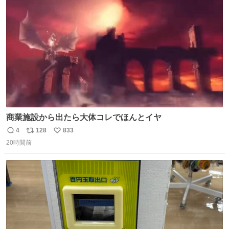
たから何？と思って口から出したら自分の歯wwwwww セ
ト
数
数
イレーンの呪いじゃん😭
商業施設から出たら大体コレでほんとイヤ
4
128
833
返
リ
い
20時間前
信
ポ
い
数
ス
ね
ト
数
数