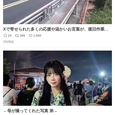
Xで寄せられた多くの応援や温かいお言葉が、復旧作業に
携わる社員の大きな励みとなっております。ありがとうご
24
386
1,900
返
リ
い
ざいます。 九州道
2時間前
信
ポ
い
数
ス
ね
ト
数
数
←母が撮ってくれた写真 弟→