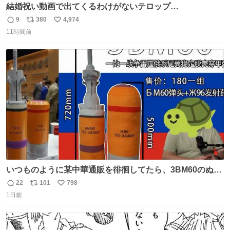
結婚祝い動画で出てくるわけがないテロップ
youtu.be/4pJ7U22AYtw
9
380
4,974
返
リ
い
11時間前
信
ポ
い
数
ス
ね
ト
数
数
いつものように某中華通販を徘徊してたら、3BM60のぬい
ぐるみを発見してしまった…。
22
101
798
返
リ
い
1日前
信
ポ
い
数
ス
ね
ト
数