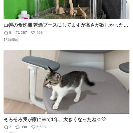
山善の食洗機 乾燥ブースにしてますが高さが欲しかったの
でコレクションケースを置くだけのツルセコ改造 扉が手前
5
257
995
返
リ
い
に開き天井の温度もしっかり上がるのでかなり使いやすく
18時間前
信
ポ
い
なりました😎
数
ス
ね
ト
数
数
そろそろ我が家に来て1年、大きくなったね☺️🤍
2
390
6,698
返
リ
い