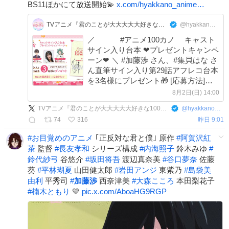
BS11ほかにて放送開始💫
x.com/hyakkano_anime…
TVアニメ『君のことが大大大大大好きな100人の彼女』公式
@hyakkano_anime
／ #アニメ100カノ キャスト
サイン入り台本 ❤プレゼントキャンペ
ーン❤ ＼ #加藤渉 さん、#集貝はな さ
ん直筆サイン入り第29話アフレコ台本
を3名様にプレゼント🎁 [応募方法]
①@hyakkano_animeをフォロー ②本
8月2日(日) 14:00
投稿をリポスト 詳細こちら
TVアニメ『君のことが大大大大大好きな100人の彼女』公式
@
hyakkano_anime
hyakkano.com/news/post-221/
74
316
昨日 9:01
#
お目覚めのアニメ
｢正反対な君と僕｣ 原作
#
阿賀沢紅
茶
監督
#
長友孝和
シリーズ構成
#
内海照子
鈴木みゆ
#
鈴代紗弓
谷悠介
#
坂田将吾
渡辺真奈美
#
谷口夢奈
佐藤
葵
#
平林瑚夏
山田健太郎
#
岩田アンジ
東紫乃
#
島袋美
由利
平秀司
#
加藤渉
西奈津美
#
大森こころ
本田梨花子
#
楠木ともり
💛
pic.x.com/AboaHG9RGP