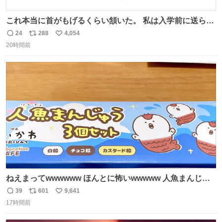
これ本当に首がもげるくらい頷いた。 私は入学前に送られ
てきた、大学のサークル紹介冊子を見た時点で終わりを感
24
288
4,054
返
リ
い
じたので、女子大でもないくせに偏差値の高い大学のイン
20時間前
信
ポ
い
カレサークルに突撃して所属するという奇行で事なきを得
数
ス
ね
た。 高偏差値に行けないならせめてそれくらいした方が予
ト
数
数
後がいいです。 https://t.co/9nMHIrETkw
ねえまってwwwwww ほんとに怖いwwwww 人魚まんじゅ
う買ってきたから私も永遠のいのちを…ぐへへ…と思いな
39
601
9,641
返
リ
い
がら1つ食べたら 奥歯欠けたんだけど！！！！？？？ しか
17時間前
信
ポ
い
もガッツリ😭 まんじゅうだよ？？？？？？ ガリッて言っ
数
ス
ね