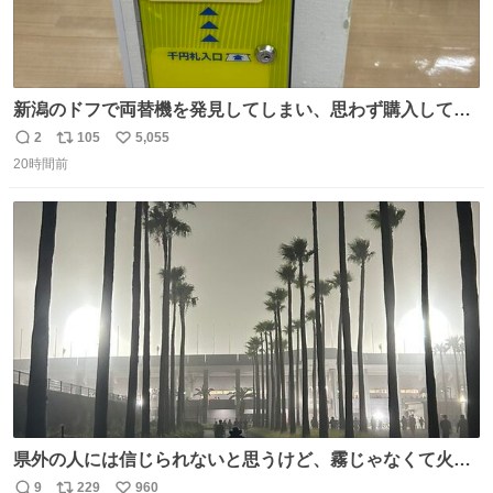
新潟のドフで両替機を発見してしまい、思わず購入してし
まい大阪に発送するイベントが発生
2
105
5,055
返
リ
い
20時間前
信
ポ
い
数
ス
ね
ト
数
数
県外の人には信じられないと思うけど、霧じゃなくて火山
灰です🌋 #桜島
9
229
960