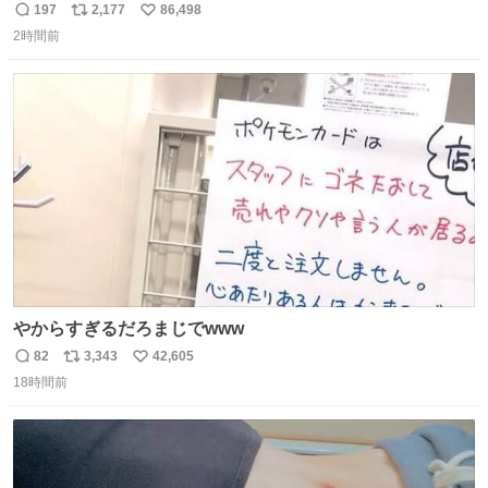
197
2,177
86,498
返
リ
い
2時間前
信
ポ
い
数
ス
ね
ト
数
数
やからすぎるだろまじでwww
82
3,343
42,605
返
リ
い
18時間前
信
ポ
い
数
ス
ね
ト
数
数