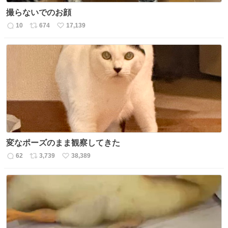
撮らないでのお顔
10
674
17,139
返
リ
い
信
ポ
い
数
ス
ね
ト
数
数
変なポーズのまま観察してきた
62
3,739
38,389
返
リ
い
信
ポ
い
数
ス
ね
ト
数
数