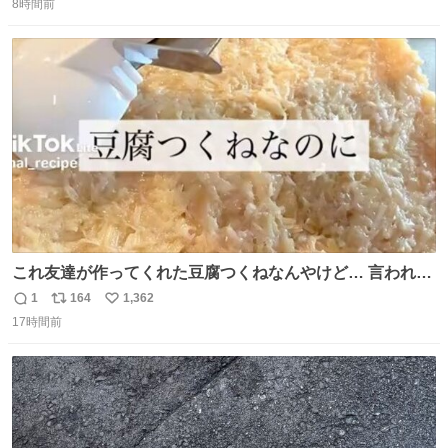
8時間前
信
ポ
い
数
ス
ね
ト
数
数
これ友達が作ってくれた豆腐つくねなんやけど… 言われる
まで豆腐って気づかなかった🤣✨ふわふわで食べ応えある
1
164
1,362
返
リ
い
し普通につくねより好きかもしれん🥹🤍 ダイエット中でも
17時間前
信
ポ
い
罪悪感なく食べられるの最高👇
数
ス
ね
ト
数
数