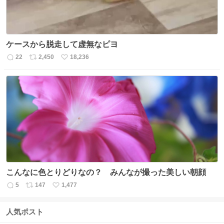
ケースから脱走して虚無なピヨ
22
2,450
18,236
返
リ
い
信
ポ
い
数
ス
ね
ト
数
数
こんなに色とりどりなの？ みんなが撮った美しい朝顔
5
147
1,477
返
リ
い
信
ポ
い
数
ス
ね
人気ポスト
ト
数