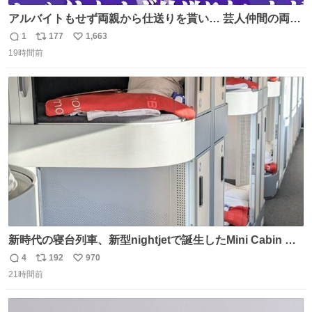
アルバイトもせず両親から仕送りを貰い… 芸人仲間の両親
のスネまでかじる!? ドンデコルテ銀次⚡️ 無料見逃し配信は
1
177
1,663
返
リ
い
こちらから ▶︎abema.go.link/gBLVb ◤しくじり先生
19時間前
信
ポ
い
ABEMAにて毎週最新話無料配信中◢ @10000nabe
数
ス
ね
@akmllube0617
ト
数
数
新時代の寝台列車、新型nightjetで誕生したMini Cabin ま
さに走るカプセルホテルといった感じで、一人旅で利用す
4
192
970
返
リ
い
るのにはちょうどいい設備。 他の人も言ってましたが、サ
21時間前
信
ポ
い
ンライズの後継に欲しい…
数
ス
ね
ト
数