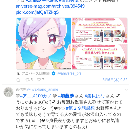
aniverse-mag.com/archives/394549
pic.x.com/jafQaTZkqS
アニバース編集部
@
aniverse_brs
5
7
8月6日(木) 9:32
返信先:
@
hyakkano_anime
🩷
#
アニメ100カノ
🩵
#
加藤渉
さん
#
集貝はな
さん 💕
うにゃあぁぁ(´ω`)💕 お毎週お鑑賞さん剳せて頂かせて
おりますぅ(*´ω｀*)❤️✨✨
#
第２９話感想
お野菜さんと
ても美味しそうで育てる人の愛情がお沢山入ってるの
ですぅ(´ω｀)❤️✨身長差がありますとお確かにお気遣
いが気になってしまいますものねぇ(