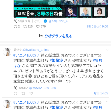
怪獣８号【公式】
@
KaijuNo8_O
2
115
679
8月5日(水) 9:00
分析グラフを見る
返信先:
@
hyakkano_anime
#
アニメ100カノ
第29話放送 おめでとうございます㊗️
🎊🙌👏 愛城恋太郎 役
#
加藤渉
さん 優敷山女 役
#
集貝
はな
さん 御二方の直筆サイン入り第29話アフレコ台
本プレゼント🎁ありがとうごございます🙇 参加させて
頂きます😁 ぜひともご縁を頂いてプレミアムな逸品を
家宝にお迎えしたいです(*´艸｀*)✨
YASHA
@
YASHA13891085
昨日 14:05
#
アニメ100カノ
第29話放送 おめでとうございます㊗️
🎊🙌👏 愛城恋太郎 役
#
加藤渉
さん 優敷山女 役
#
集貝