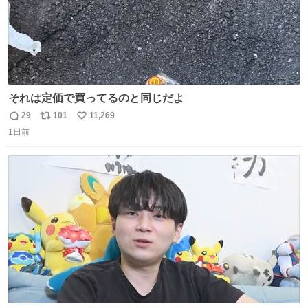
それは定価で買ってるのと同じだよ
29
101
11,269
返
リ
い
1日前
信
ポ
い
数
ス
ね
ト
数
数