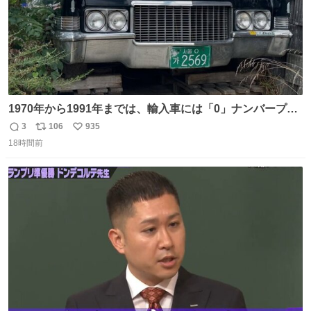
1970年から1991年までは、輸入車には「0」ナンバープレ
ートが使用されていました。 その後、この制度は廃止さ
3
106
935
返
リ
い
れ、すべての「0」ナンバープレートは抹消・無効化され
18時間前
信
ポ
い
ました。 ところが最近、その「0」ナンバープレートを装
数
ス
ね
着した車両が発見されました。 今でも残っていること自体
ト
数
数
が奇跡です……。