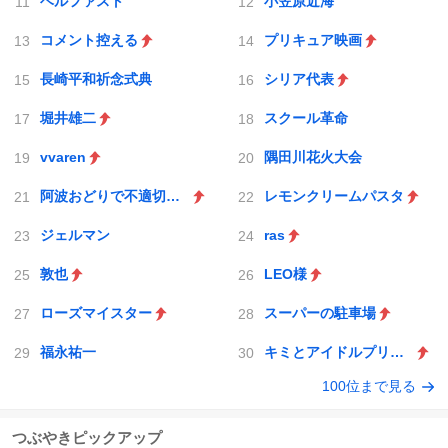
ベルファスト
小笠原近海
コメント控える
プリキュア映画
長崎平和祈念式典
シリア代表
堀井雄二
スクール革命
vvaren
隅田川花火大会
阿波おどりで不適切な動画
レモンクリームパスタ
ジェルマン
ras
敦也
LEO様
ローズマイスター
スーパーの駐車場
福永祐一
キミとアイドルプリキュア♪
100位まで見る
つぶやきピックアップ