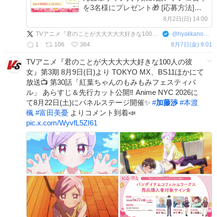
を3名様にプレゼント🎁 [応募方法]
①@hyakkano_animeをフォロー ②本
8月2日(日) 14:00
投稿をリポスト 詳細こちら
TVアニメ『君のことが大大大大大好きな100人の彼女』公式
@
hyakkano_anime
hyakkano.com/news/post-221/
1
106
364
8月7日(金) 9:01
TVアニメ『君のことが大大大大大好きな100人の彼
女』第3期 8月9日(日)より TOKYO MX、BS11ほかにて
放送📺 第30話「紅葉ちゃんのもみもみフェスティバ
ル」 あらすじ＆先行カット公開‼ Anime NYC 2026に
て8月22日(土)にパネルステージ開催✨
#
加藤渉
#
本渡
楓
#
富田美憂
よりコメント到着📣
pic.x.com/WyvfL5ZI61