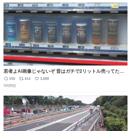
数
若者よAI画像じゃないぞ 昔はガチで2リットル売ってたん
やでw
150
412
3,080
返
リ
い
5時間前
信
ポ
い
数
ス
ね
ト
数
数