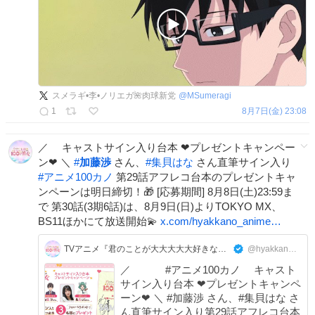
スメラギ•李•ノリエガ🌺肉球新党
@
MSumeragi
1
8月7日(金) 23:08
／ キャストサイン入り台本 ❤プレゼントキャンペー
ン❤ ＼
#
加藤渉
さん、
#
集貝はな
さん直筆サイン入り
#
アニメ100カノ
第29話アフレコ台本のプレゼントキャ
ンペーンは明日締切！🎁 [応募期間] 8月8日(土)23:59ま
で 第30話(3期6話)は、8月9日(日)よりTOKYO MX、
BS11ほかにて放送開始💫
x.com/hyakkano_anime…
TVアニメ『君のことが大大大大大好きな100人の彼女』公式
@hyakkano_anime
／ #アニメ100カノ キャスト
サイン入り台本 ❤プレゼントキャンペ
ーン❤ ＼ #加藤渉 さん、#集貝はな さ
ん直筆サイン入り第29話アフレコ台本