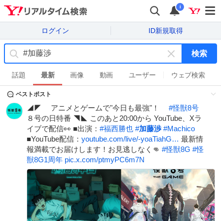
i
ログイン
ID新規取得
検索
キ
ー
話題
最新
画像
動画
ユーザー
ウェブ検索
ワ
ベストポスト
ー
ド
◢◤ アニメとゲームで"今日も最強"！
#
怪獣8号
を
８号の日特番 ◥◣ このあと20:00から YouTube、Xラ
消
イブで配信👀 ■出演：
#
福西勝也
#
加藤渉
#
Machico
す
■YouTube配信：
youtube.com/live/-yoaTiahG…
最新情
報満載でお届けします！お見逃しなく👊
#
怪獣8G
#
怪
獣8G1周年
pic.x.com/ptmyPC6m7N