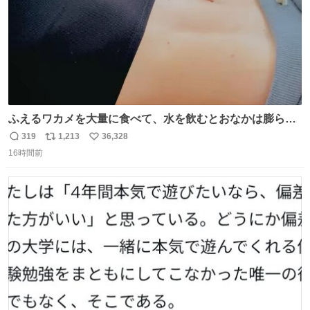
ふえるワカメを大量に食べて、水を飲むとおなかは膨ら
む・・・・！？ ⚠️よい子は絶対マネしないでね⚠️ #夏休み
319
1,213
36,328
返
リ
い
の自由研究
16時間前
信
ポ
い
数
ス
ね
ト
数
数