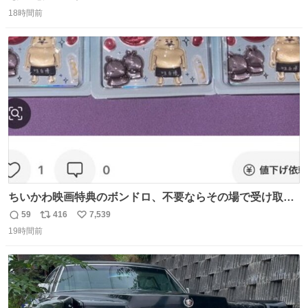
返
リ
い
18時間前
信
ポ
い
数
ス
ね
ト
数
数
ちいかわ映画特典のボンドロ、不要ならその場で受け取り
辞退すれば良いのに白々しい
59
416
7,539
返
リ
い
19時間前
信
ポ
い
数
ス
ね
ト
数
数