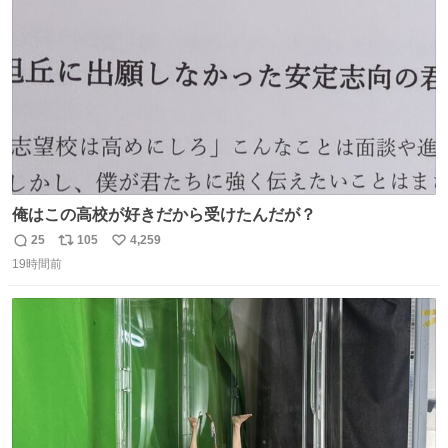
数
俺はこの高校が好きだから受けたんだが？
25
105
4,259
返
リ
い
19時間前
信
ポ
い
数
ス
ね
ト
数
数