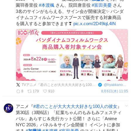
園羽香里役
#
本渡楓
さん、院田唐音役
#
富田美憂
さん
3名のサインがもらえる、サイン会が開催決定✨ バンダ
イナムコフィルムワークスブースで販売する対象商品
を購入すると参加できます❣
pic.x.com/2D49lqL4IN
TVアニメ『君のことが大大大大大好きな100人の彼女』公式
@
hyakkano_anime
8
179
910
8月6日(木) 11:05
アニメ『
#
君のことが大大大大大好きな100人の彼女
』
第30話（3期6話）「紅葉ちゃんのもみもみフェスティ
バル」あらすじ＆先行カット公開！ さらに「Anime
NYC 2026」パネル＆サイン会開催！ イベントに参加
する
#
加藤渉
#
本渡楓
#
富田美憂
のコメントも到着！