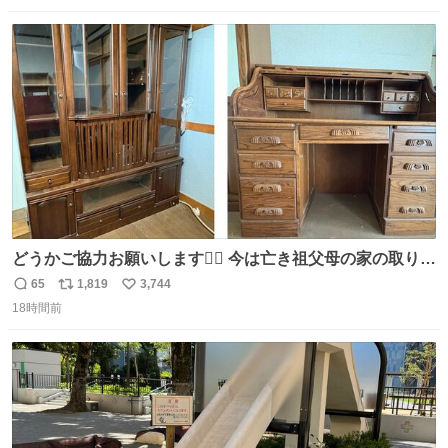
数
ス
ね
ト
数
数
どうかご協力お願いします🙇‍♂️ 今は亡き祖父母の家の取り壊
しが決まり、どうしても処分して欲しくない食器棚と机の
65
1,819
3,744
返
リ
い
引き取り手を探しております この2つは私の祖母が当初一
18時間前
信
ポ
い
目惚れで購入したもので、祖母はc型肝炎で58歳という若
数
ス
ね
さで亡くなりましたが、この家具達をとても大切にしてお
ト
数
数
りました 続く↓