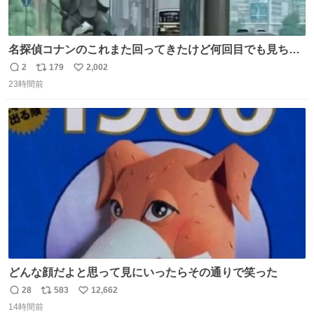
名探偵コナンのこれまた回ってきたけど何回目でも見ちゃ
う魔力あるのよな
2
179
2,002
返
リ
い
23時間前
信
ポ
い
数
ス
ね
ト
数
数
どんな顔だよと思って見にいったらその通りで笑った
28
583
12,662
返
リ
い
14時間前
信
ポ
い