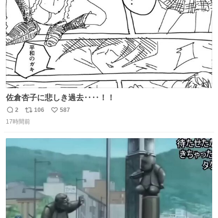
数
佐倉杏子に悲しき過去‥‥！！
2
106
587
返
リ
い
17時間前
信
ポ
い
数
ス
ね
ト
数
数