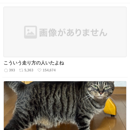
こういう走り方の人いたよね
393
5,363
154,674
返
リ
い
信
ポ
い
数
ス
ね
ト
数
数