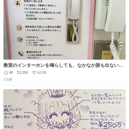
ト
数
数
教室のインターホンを鳴らしても、なかなか誰も出ないこ
とがあります…。 もしかすると「電話の出方」に困ってい
48
292
4,176
返
リ
い
るのかもしれません。 そこで「何を話せばいいか」が見え
1日前
信
ポ
い
る手引きを用意して、安心して電話に出られるようにしま
数
ス
ね
す。 インターホンの応対も大切なコミュニケーションの学
ト
数
数
びです。