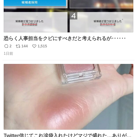
恐らく人事担当をクビにすべきだと考えられるが‥‥‥
2
144
1,515
返
リ
い
1日前
信
ポ
い
数
ス
ね
ト
数
数
Twitter信じてこれ涙袋入れたけどマジで盛れた…ありがと