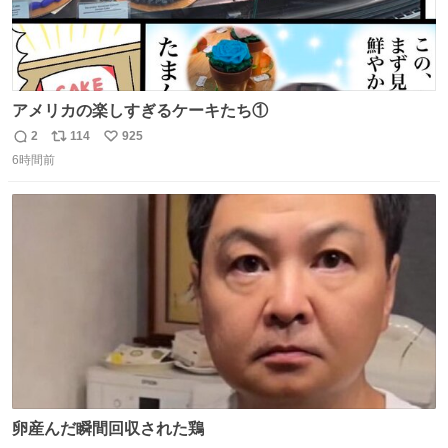
アメリカの楽しすぎるケーキたち①
2
114
925
返
リ
い
6時間前
信
ポ
い
数
ス
ね
ト
数
数
卵産んだ瞬間回収された鶏