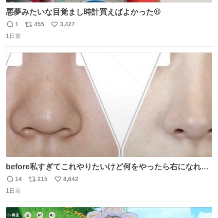
悪夢みたいな目覚まし時計買えばよかった⚾
1
455
3,427
返
リ
い
1日前
信
ポ
い
数
ス
ね
ト
数
数
before私すぎてこれやりたいけど何をやったら右になれる
の
14
215
8,642
返
リ
い
1日前
信
ポ
い
数
ス
ね
ト
数