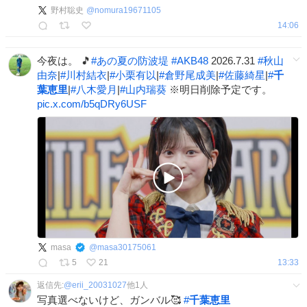
野村聡史
@
nomura19671105
14:06
今夜は。 🎵
#
あの夏の防波堤
#
AKB48
2026.7.31
#
秋山
由奈
|
#
川村結衣
|
#
小栗有以
|
#
倉野尾成美
|
#
佐藤綺星
|
#
千
葉恵里
|
#
八木愛月
|
#
山内瑞葵
※明日削除予定です。
pic.x.com/b5qDRy6USF
masa
@
masa30175061
5
21
13:33
返信先:
@
erii_20031027
他
1
人
写真選べないけど、ガンバル🥰
#
千葉恵里