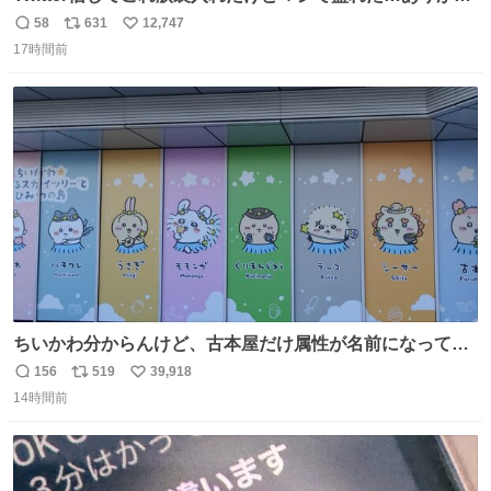
う…
58
631
12,747
返
リ
い
17時間前
信
ポ
い
数
ス
ね
ト
数
数
ちいかわ分からんけど、古本屋だけ属性が名前になってる
のはどういうこと？
156
519
39,918
返
リ
い
14時間前
信
ポ
い
数
ス
ね
ト
数
数