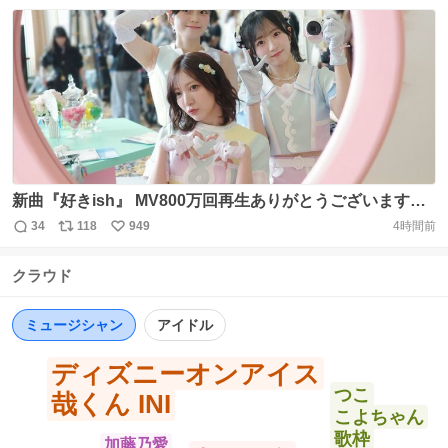
信
ポ
い
ーーー！！ また次までに成長していたいなと思いました☺️
数
ス
ね
https://t.co/bNyeBz1X5v
ト
数
数
新曲『好きish』 MV800万回再生ありがとうございます💗
嬉しすぎる〜！！ #AKBが好きish
34
118
949
4時間前
返
リ
い
https://t.co/6sKMjGE1ED https://t.co/TnZ2TOv0My
信
ポ
い
クラウド
数
ス
ね
ト
数
数
ミュージシャン
アイドル
ディズニーオンアイス
つこ
哉くん INI
こよちゃん
歌枠
加藤乃愛