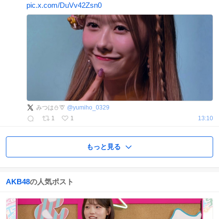
pic.x.com/DuVv42Zsn0
みつは⛄️🦒
@
yumiho_0329
1
1
13:10
もっと見る
AKB48
の人気ポスト