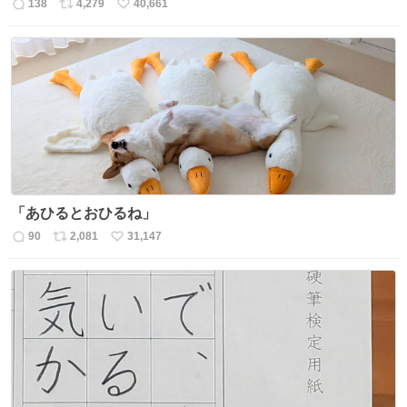
138
4,279
40,661
返
リ
い
信
ポ
い
数
ス
ね
ト
数
数
「あひるとおひるね」
90
2,081
31,147
返
リ
い
信
ポ
い
数
ス
ね
ト
数
数