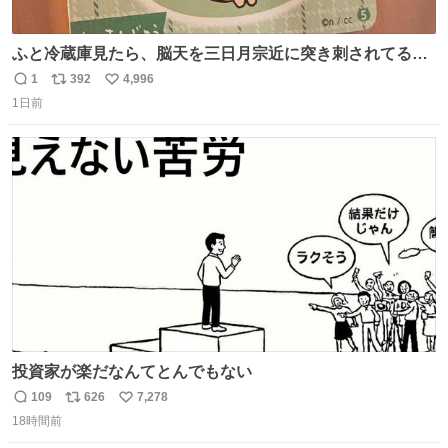
ふと冷蔵庫見たら、脳天を三日月宗近に突き刺されてるく
りまんじゅうパイセンが
1
392
4,996
返
リ
い
1日前
信
ポ
い
数
ス
ね
ト
数
数
投資家が楽だなんてとんでもない
109
626
7,278
返
リ
い
18時間前
信
ポ
い