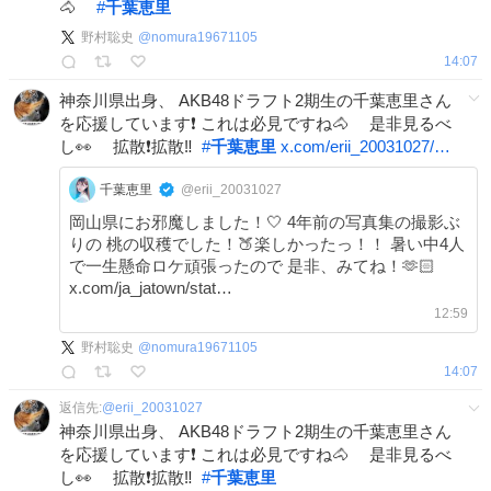
🐴
#
千葉恵里
野村聡史
@
nomura19671105
14:07
神奈川県出身、 AKB48ドラフト2期生の千葉恵里さん
を応援しています❗️ これは必見ですね🐴 是非見るべ
し👀 拡散❗️拡散‼️
#
千葉恵里
x.com/erii_20031027/…
千葉恵里
@erii_20031027
岡山県にお邪魔しました！🤍 4年前の写真集の撮影ぶ
りの 桃の収穫でした！🍑楽しかったっ！！ 暑い中4人
で一生懸命ロケ頑張ったので 是非、みてね！🫶🏻
x.com/ja_jatown/stat…
12:59
野村聡史
@
nomura19671105
14:07
返信先:
@
erii_20031027
神奈川県出身、 AKB48ドラフト2期生の千葉恵里さん
を応援しています❗️ これは必見ですね🐴 是非見るべ
し👀 拡散❗️拡散‼️
#
千葉恵里