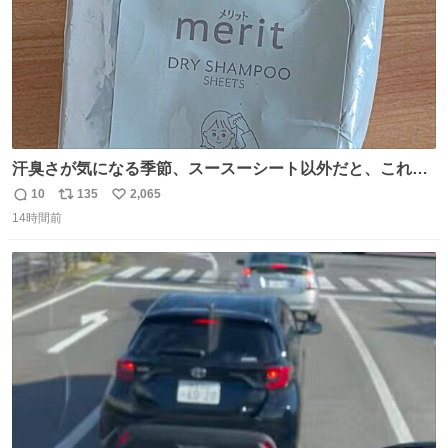
汗臭さが気になる季節、スースーシート以外だと、これが
とにかくスッキリする。2年くらい前に #生活は踊る で紹
10
135
2,065
返
リ
い
介したやつ。おじさんにもおばさんにもオススメだ。ドラ
14時間前
信
ポ
い
ストに売ってるぞ。ドライシャンプーって書いてあるけど
数
ス
ね
汗拭きシートみたいなもの。耳裏襟足首筋がんがん拭いて
ト
数
数
汗臭不安を解消。