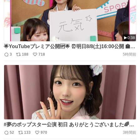
0:38
🌟YouTubeプレミア公開🆙🌟 ⏰明日8/8(土)16:00公開 🏫第
24回『AKB48の全力エンタメ学園』
3
188
718
5時間前
返
リ
い
https://t.co/Xr3aMCPbgY 今回の #AKBのエンタメ学園
信
ポ
い
は… “バラエティ力”を徹底チェック✍️🔥 バラエティ定番
数
ス
ね
のホワイトボードを使ってガチ勝負🔥 エバースを一番唸ら
ト
数
数
せるのは誰なのか… https://t.co/wqFpfOkxq3
#夢のポップスター公演 初日 ありがとうございました🌈💗
いかがでしたでしょうか🥹 歌うことの楽しさとAKB48の
52
133
970
3時間前
返
リ
い
歌詞の素晴らしさを改めて感じた公演でした✨ 楽しかった