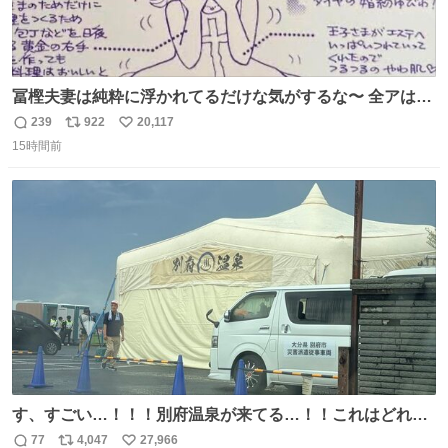
冨樫夫妻は純粋に浮かれてるだけな気がするな〜 全アはこ
こに自分の市場価値的なものを上乗せするので、 すっぴん
239
922
20,117
返
リ
い
＆寝起きのボサボサ頭でも「今日も可愛いね」が止まらな
15時間前
信
ポ
い
い。放っておくと永遠に髪撫でてきて作業進まない()
数
ス
ね
156cm40kg、年中日焼け止めとお友達の私より綺麗な手や
ト
数
数
めてもろて とか言う
す、すごい…！！！別府温泉が来てる…！！これはどれぐ
らい待つんだろう…
77
4,047
27,966