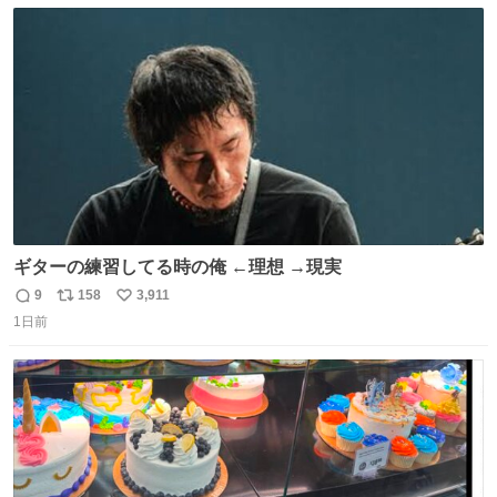
数
ス
ね
ト
数
数
ギターの練習してる時の俺 ←理想 →現実
9
158
3,911
返
リ
い
1日前
信
ポ
い
数
ス
ね
ト
数
数