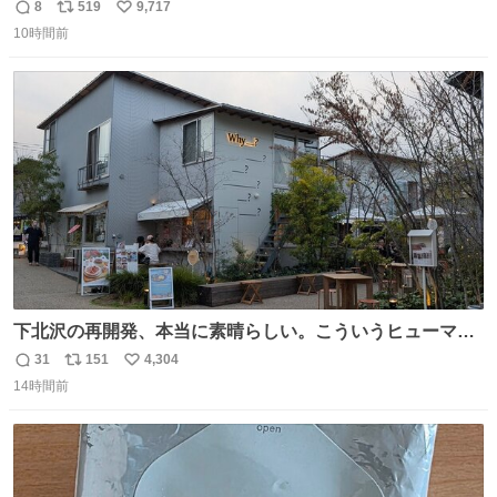
8
519
9,717
返
リ
い
10時間前
信
ポ
い
数
ス
ね
ト
数
数
下北沢の再開発、本当に素晴らしい。こういうヒューマン
スケールの開発がいいんだよ。
31
151
4,304
返
リ
い
14時間前
信
ポ
い
数
ス
ね
ト
数
数