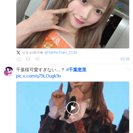
せきお🍱🧼💎
@
YahhoTrain_2134
15:39
千葉様可愛すぎない…？
#
千葉恵里
pic.x.com/q79LOugk9s