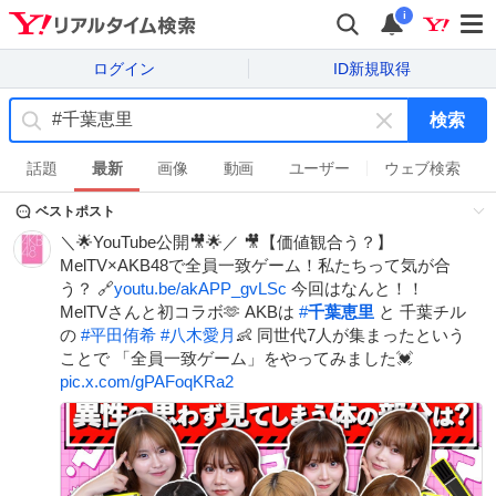
i
ログイン
ID新規取得
検索
キ
ー
話題
最新
画像
動画
ユーザー
ウェブ検索
ワ
ベストポスト
ー
ド
＼🌟YouTube公開🎥🌟／ 🎥【価値観合う？】
を
MelTV×AKB48で全員一致ゲーム！私たちって気が合
消
う？ 🔗
youtu.be/akAPP_gvLSc
今回はなんと！！
す
MelTVさんと初コラボ🫶 AKBは
#
千葉恵里
と 千葉チル
の
#
平田侑希
#
八木愛月
👶 同世代7人が集まったという
ことで 「全員一致ゲーム」をやってみました💓
pic.x.com/gPAFoqKRa2