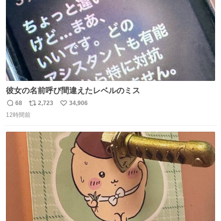
彼女の名前呼び間違えたレベルのミス
68
2,723
34,906
返
リ
い
12時間前
信
ポ
い
数
ス
ね
ト
数
数