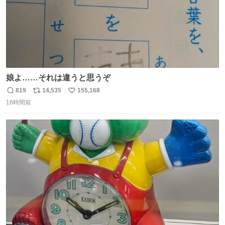
娘よ……それは違うと思うぞ
819
14,535
155,168
返
リ
い
16時間前
信
ポ
い
数
ス
ね
ト
数
数