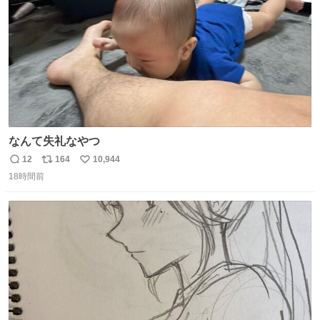
なんて失礼なやつ
12
164
10,944
返
リ
い
18時間前
信
ポ
い
数
ス
ね
ト
数
数