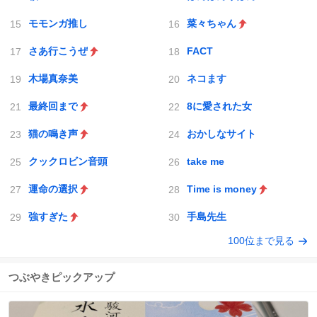
モモンガ推し
菜々ちゃん
さあ行こうぜ
FACT
木場真奈美
ネコます
最終回まで
8に愛された女
猫の鳴き声
おかしなサイト
クックロビン音頭
take me
運命の選択
Time is money
強すぎた
手島先生
100位まで見る
つぶやきピックアップ