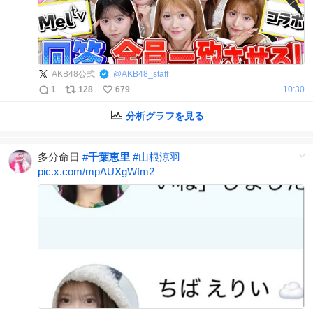
AKB48公式
@
AKB48_staff
1
128
679
10:30
分析グラフを見る
多分命日
#
千葉恵里
#
山根涼羽
pic.x.com/mpAUXgWfm2