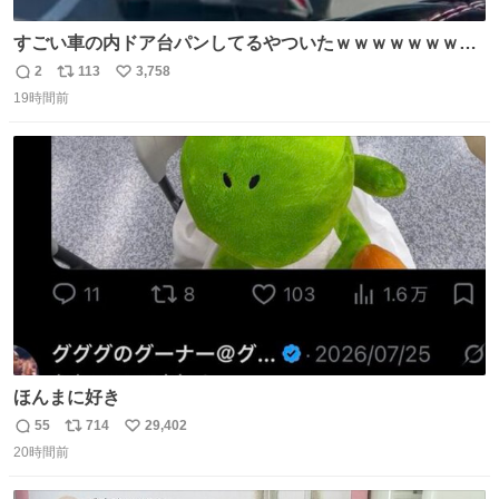
すごい車の内ドア台パンしてるやついたｗｗｗｗｗｗｗｗ
ｗｗｗｗｗｗ
2
113
3,758
返
リ
い
19時間前
信
ポ
い
数
ス
ね
ト
数
数
ほんまに好き
55
714
29,402
返
リ
い
20時間前
信
ポ
い
数
ス
ね