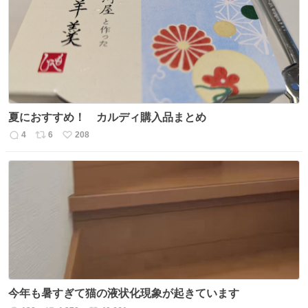
夏におすすめ！ カルディ購入品まとめ
4
6
208
返
リ
い
信
ポ
い
数
ス
ね
ト
数
数
今年も暑すぎて猫の液状化現象が起きています