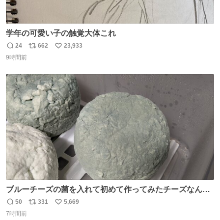
学年の可愛い子の触覚大体これ
24
662
23,933
返
リ
い
9時間前
信
ポ
い
数
ス
ね
ト
数
数
ブルーチーズの菌を入れて初めて作ってみたチーズなんだ
けど 本能でちょっとヤバいと思っちゃう見た目だな
50
331
5,669
返
リ
い
7時間前
信
ポ
い