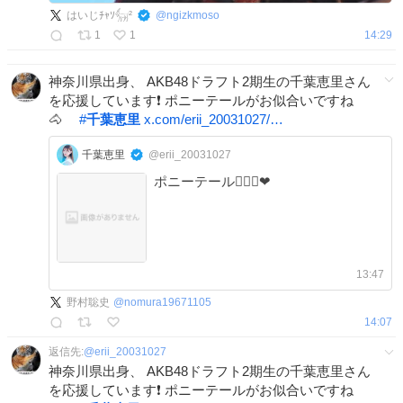
はいじﾁｬｿ𓃶²
@
ngizkmoso
1
1
14:29
神奈川県出身、 AKB48ドラフト2期生の千葉恵里さん
を応援しています❗️ ポニーテールがお似合いですね
🐴
#
千葉恵里
x.com/erii_20031027/…
千葉恵里
@erii_20031027
ポニーテール👱🏻‍♀️❤︎
13:47
野村聡史
@
nomura19671105
14:07
返信先:
@
erii_20031027
神奈川県出身、 AKB48ドラフト2期生の千葉恵里さん
を応援しています❗️ ポニーテールがお似合いですね