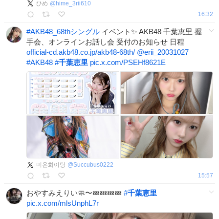
ひめ
@
hime_3rii610
16:32
#
AKB48_68thシングル
イベント✨ AKB48 千葉恵里 握
手会、オンラインお話し会 受付のお知らせ 日程
official-cd.akb48.co.jp/akb48-68th/
@erii_20031027
#
AKB48
#
千葉恵里
pic.x.com/PSEHf8621E
미온화이팅
@
Succubus0222
15:57
おやすみえりい🧼〜💤💤💤💤
#
千葉恵里
pic.x.com/mlsUnphL7r