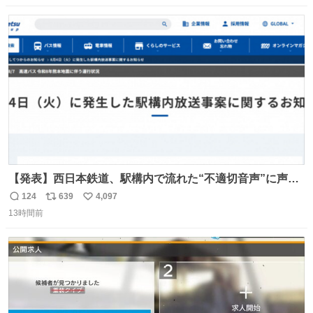
数
ス
ね
ト
数
数
【発表】西日本鉄道、駅構内で流れた“不適切音声”に声明
「被害届も検討」 news.livedoor.com/article/detail… 4日
124
639
4,097
返
リ
い
に西鉄福岡（天神）駅および薬院駅で発生した駅構内放送
13時間前
信
ポ
い
事案について声明を公表した。「第三者によって駅構内放
数
ス
ね
送設備に外部から不正に音声が流された可能性も含めて確
ト
数
数
認を実施」と説明した。