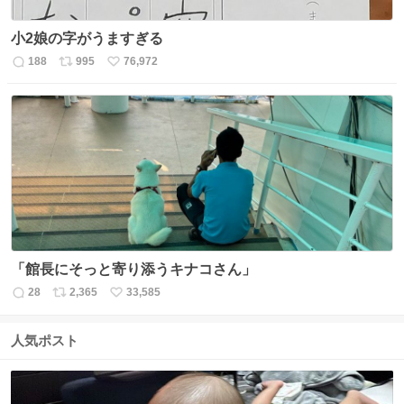
小2娘の字がうますぎる
188
995
76,972
返
リ
い
信
ポ
い
数
ス
ね
ト
数
数
「館長にそっと寄り添うキナコさん」
28
2,365
33,585
返
リ
い
信
ポ
い
数
ス
ね
人気ポスト
ト
数
数