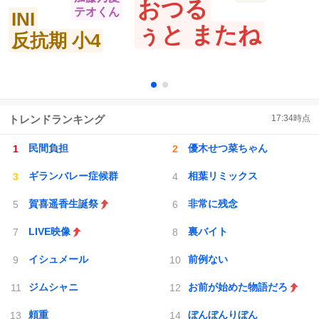
おつる
テオくん
INI
ぅと またね
反抗期 小4
トレンドランキング
17:34
時点
民間負担
優木せつ菜ちゃん
ギランバレー症候群
相葉リミックス
賀喜遥香生誕祭
非常に残念
LIVE映像
裏バイト
イシュメール
前例ない
ジムシャニ
お前が始めた物語だろ
頼重
ぼんぼんりぼん