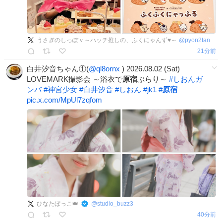
うさぎのしっぽｖ～ハッチ推しの、ふくにゃんず♥️～
@
pyon2tan
21分前
白井汐音ちゃん①(
@ql8ornx
) 2026.08.02 (Sat)
LOVEMARK撮影会 ～浴衣で
原宿
ぶらり～
#
しおんガ
ンバ
#
神宮少女
#
白井汐音
#
しおん
#
jk1
#
原宿
pic.x.com/MpUl7zqfom
ひなたぼっこ👑
@
studio_buzz3
40分前