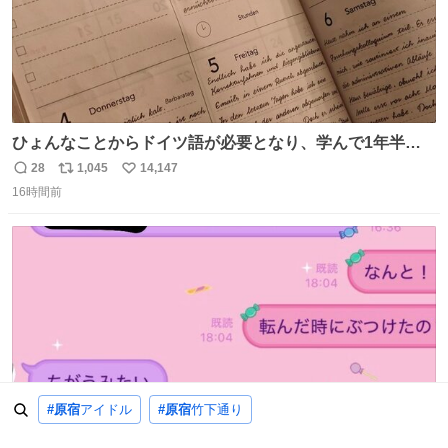
ひょんなことからドイツ語が必要となり、学んで1年半に
なる。 ちなみに最初の半年で『必携ドイツ文法総まとめ』
28
1,045
14,147
返
リ
い
と『重要単語4000』を数十周して丸暗記した。読み書きに
16時間前
信
ポ
い
困らなくなり、日記も8ヶ月続けて書ける量はこの通り。
数
ス
ね
Geminiの添削もエラーの指摘は激減し、上級の表現を教え
ト
数
数
てもらう今日この頃。
#原宿
アイドル
#原宿
竹下通り