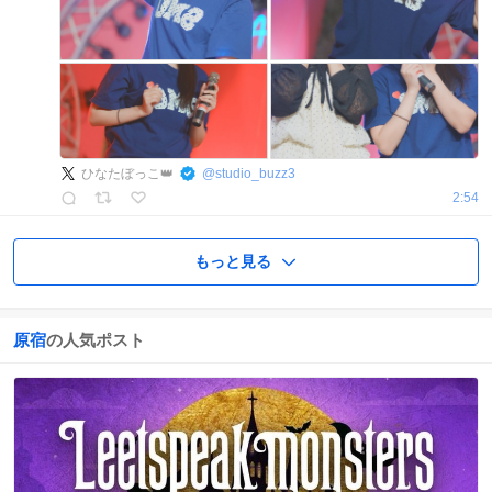
ひなたぼっこ👑
@
studio_buzz3
2:54
もっと見る
原宿
の人気ポスト