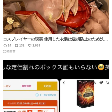
コスプレイヤーの現実 使用した衣装は破損防止のため洗濯
機に入れられないので、大体こんな感じで浸け置きした後
14
132
2,639
返
リ
い
に手洗い…
20時間前
信
ポ
い
数
ス
ね
ト
数
数