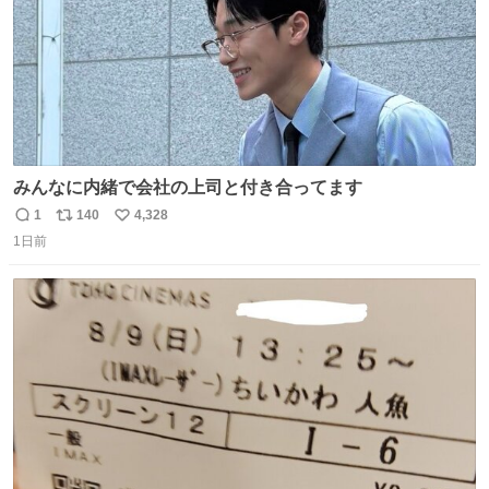
みんなに内緒で会社の上司と付き合ってます
1
140
4,328
返
リ
い
1日前
信
ポ
い
数
ス
ね
ト
数
数