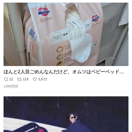
数
ス
ね
ト
数
数
ほんと2人目ごめんなんだけど、オムツはベビーベッドにS
字フックで吊るしてる😂
22
118
3,672
返
リ
い
19時間前
信
ポ
い
数
ス
ね
ト
数
数