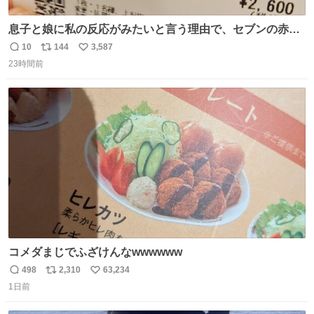
息子と娘に私の反応がみたいと言う理由で、セブンの赤魚
の煮付けを食べさせられ、ちいかわの映画に連れてこられ
10
144
3,587
返
リ
い
ました 一体どういうことなんやで…
23時間前
信
ポ
い
数
ス
ね
ト
数
数
コメダまじでふざけんなwwwwww
498
2,310
63,234
返
リ
い
1日前
信
ポ
い
数
ス
ね