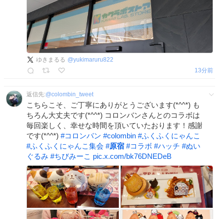
ゆきまるる
@
yukimaruru822
13分前
返信先:
@
colombin_tweet
こちらこそ、ご丁寧にありがとうございます(*^^*) も
ちろん大丈夫です(*^^*) コロンバンさんとのコラボは
毎回楽しく、幸せな時間を頂いていたおります！感謝
です(*^^*)
#
コロンバン
#
colombin
#
ふくふくにゃんこ
#
ふくふくにゃんこ集会
#
原宿
#
コラボ
#
ハッチ
#
ぬい
ぐるみ
#
ちびみーこ
pic.x.com/bk76DNEDeB