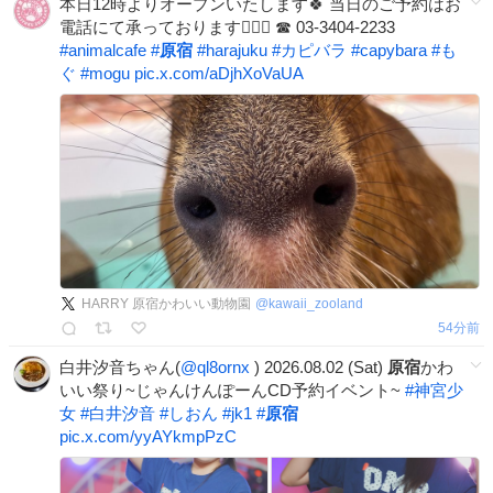
本日12時よりオープンいたします🍀 当日のご予約はお
電話にて承っております🙇🏻‍♀️ ☎︎ 03-3404-2233
#
animalcafe
#
原宿
#
harajuku
#
カピバラ
#
capybara
#
も
ぐ
#
mogu
pic.x.com/aDjhXoVaUA
HARRY 原宿かわいい動物園
@
kawaii_zooland
54分前
白井汐音ちゃん(
@ql8ornx
) 2026.08.02 (Sat)
原宿
かわ
いい祭り~じゃんけんぽーんCD予約イベント~
#
神宮少
女
#
白井汐音
#
しおん
#
jk1
#
原宿
pic.x.com/yyAYkmpPzC