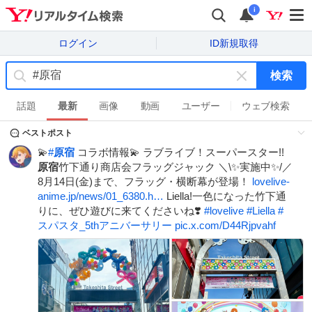
i
ログイン
ID新規取得
検索
キ
ー
話題
最新
画像
動画
ユーザー
ウェブ検索
ワ
ベストポスト
ー
ド
💫
#
原宿
コラボ情報💫 ラブライブ！スーパースター!!
を
原宿
竹下通り商店会フラッグジャック ＼\✨実施中✨/／
消
8月14日(金)まで、フラッグ・横断幕が登場！
lovelive-
す
anime.jp/news/01_6380.h…
Liella!一色になった竹下通
りに、ぜひ遊びに来てくださいね❣️
#
lovelive
#
Liella
#
スパスタ_5thアニバーサリー
pic.x.com/D44Rjpvahf