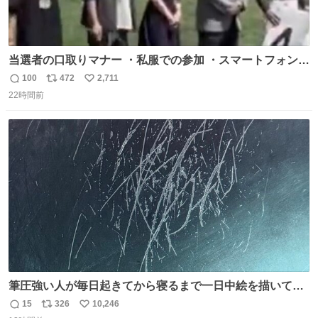
当選者の口取りマナー ・私服での参加 ・スマートフォンで
の撮影 ・調教師へ自分から握手を求める行為 ・シャツをズ
100
472
2,711
返
リ
い
ボンにインしていない服装 ・ボディーバッグの着用 私も口
22時間前
信
ポ
い
ドリに参加したいので、出禁になる前に繰り返し案内して
数
ス
ね
ほしい #DMMバヌーシ
ト
数
数
筆圧強い人が毎日起きてから寝るまで一日中絵を描いてる
とこうなる。 異常事態です。
15
326
10,246
返
リ
い