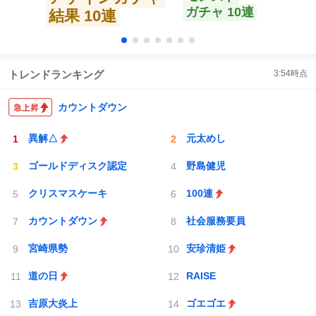
ガチャ 10連
結果 10連
トレンドランキング
3:54
時点
カウントダウン
異解△
元太めし
ゴールドディスク認定
野島健児
クリスマスケーキ
100連
カウントダウン
社会服務要員
宮崎県勢
安珍清姫
道の日
RAISE
吉原大炎上
ゴエゴエ