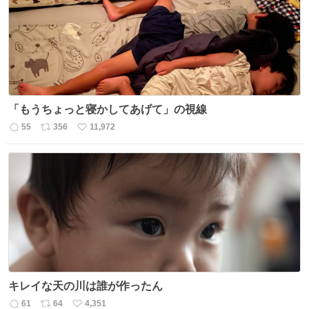
「もうちょっと寝かしてあげて」の視線
55
356
11,972
返
リ
い
信
ポ
い
数
ス
ね
ト
数
数
キレイな天の川は誰が作ったん
61
64
4,351