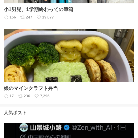
小1男児、1学期終わっての筆箱
156
247
19,077
返
リ
い
信
ポ
い
数
ス
ね
ト
数
数
娘のマインクラフト弁当
17
236
7,296
返
リ
い
信
ポ
い
数
ス
ね
人気ポスト
ト
数
数