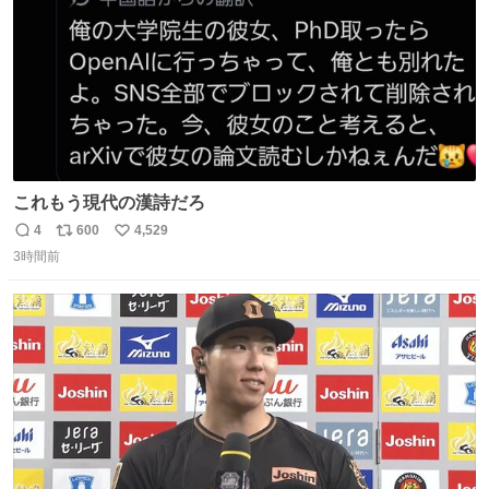
これもう現代の漢詩だろ
4
600
4,529
返
リ
い
3時間前
信
ポ
い
数
ス
ね
ト
数
数