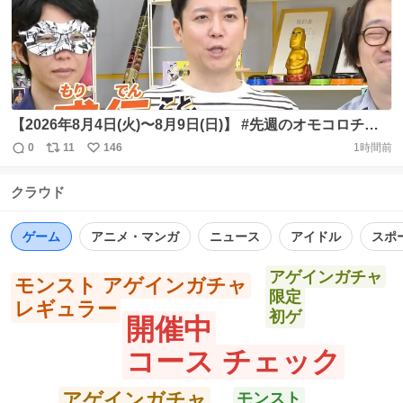
数
【2026年8月4日(火)〜8月9日(日)】 #先週のオモコロチャ
ンネルまとめ 🔻同僚の日常をダービーにしよう！ 〜原宿
0
11
146
1時間前
返
リ
い
編〜 https://t.co/H1ZeDk0xdl #PR 🔻盛り盛り伝言ゲーム
信
ポ
い
2026 https://t.co/h0OMUlxcss 🔻続・夕陽のマンガ当てガ
クラウド
数
ス
ね
ンマン https://t.co/kq4oJJzLbb https://t.co/lABC3m1q4m
ト
数
数
ゲーム
アニメ・マンガ
ニュース
アイドル
スポ
アゲインガチャ
モンスト アゲインガチャ
限定
レギュラー
初ゲ
開催中
コース チェック
アゲインガチャ
モンスト