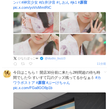
ンバ
#
神宮少女
#
白井汐音
#
しおん
#
jk1
#
原宿
pic.x.com/yoVsMmtRiC
ひなたぼっこ👑
@
studio_buzz3
11分前
今日はこちら！ 開店30分前に来たら2時間超の待ち時
間でした💦 すいすて㌠のグッズ残ってるかなぁ💧
#
カ
ワラボストア
#
原宿
#
ぶーけちゃん
pic.x.com/FGa8GO8p1b