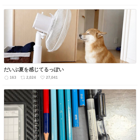
返
リ
い
信
ポ
い
数
ス
ね
ト
数
数
だいぶ夏を感じてるっぽい
163
2,024
27,041
返
リ
い
信
ポ
い
数
ス
ね
ト
数
数