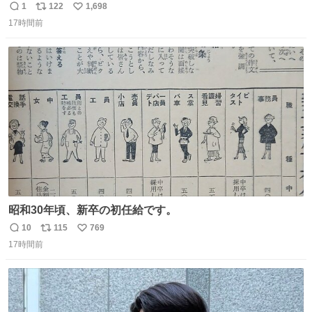
成功 いつも劇場のアイロンをお借りしていた ㅤ だいぶ前に
1
122
1,698
返
リ
い
楽屋で誰かが入れているのを見て「真似しよう」と思った
17時間前
信
ポ
い
のを長らく忘れていた 誰だっけ
数
ス
ね
ト
数
数
昭和30年頃、新卒の初任給です。
10
115
769
返
リ
い
17時間前
信
ポ
い
数
ス
ね
ト
数
数