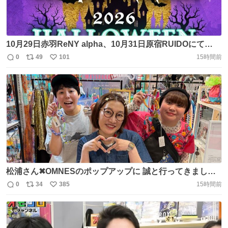
10月29日赤羽ReNY alpha、10月31日原宿RUIDOにて
2026 Halloween Onemanshowの開催が決定しました。 詳
0
49
101
15時間前
返
リ
い
細をご確認の上、是非ご来場ください。
信
ポ
い
https://t.co/hcB9QlazJO https://t.co/GptJl3PrAn
数
ス
ね
ト
数
数
松浦さん✖︎OMNESのポップアップに 誠と行ってきました
🚀⭐️ どの商品もめちゃくちゃに 可愛かったです！！！ 私は
0
34
385
15時間前
返
リ
い
ショートストラップを買いました！ 8/16までラフォーレ原
信
ポ
い
宿で やられてますよ🦞🍭 https://t.co/Z57mbTDNMJ
数
ス
ね
ト
数