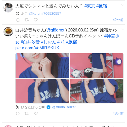
大垣でシンママと遊んでみたい人？
#
東京
#
原宿
あこ
@
Kurumi706520557
42分前
白井汐音ちゃん(
@ql8ornx
) 2026.08.02 (Sat)
原宿
かわ
いい祭り~じゃんけんぽーんCD予約イベント~
#
神宮少
女
#
白井汐音
#
しおん
#
jk1
#
原宿
pic.x.com/VoMIRl9KUK
ひなたぼっこ👑
@
studio_buzz3
48分前