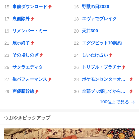
事前ダウンロード
野獣の日2026
裏側除外
エヴァでブレイク
リメンバー・ミー
天井300
展示終了
エグジビット10契約
その場しのぎ
しいたけ占い
サクラエディタ
トリプル・プラチナ
生パフォーマンス
ポケモンセンターオンライン
声優新幹線
全部ブッ壊してから辞めたい
100位まで見る
つぶやきピックアップ