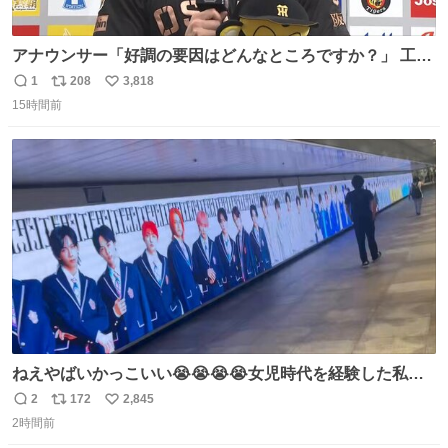
アナウンサー「好調の要因はどんなところですか？」 工藤
「え〜、、、要因、、、」 阪神ファン「ﾌｧﾝﾉｵｶｹﾞｰ!」 工藤
1
208
3,818
返
リ
い
「ファンのおかげですっ！😎」 阪神ファンやっぱりオモロ
15時間前
信
ポ
い
すぎ笑
数
ス
ね
ト
数
数
ねえやばいかっこいい😭😭😭😭女児時代を経験した私に
ぶっ刺さりなんだが😭😭😭😭😭
2
172
2,845
返
リ
い
2時間前
信
ポ
い