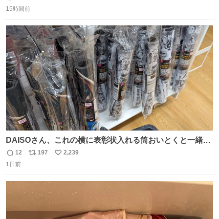
返
リ
い
15時間前
信
ポ
い
数
ス
ね
ト
数
数
DAISOさん、これの横に表彰状入れる筒おいとくと一緒に
売れますのでご検討下さい
12
197
2,239
返
リ
い
1日前
信
ポ
い
数
ス
ね
ト
数
数