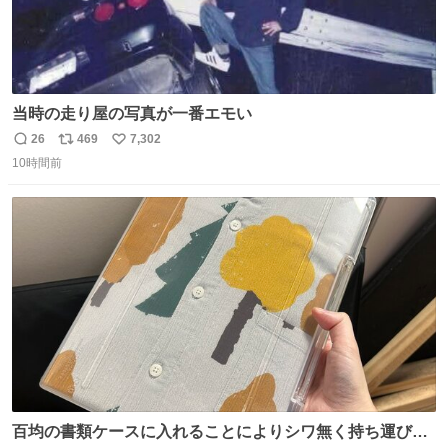
当時の走り屋の写真が一番エモい
26
469
7,302
返
リ
い
10時間前
信
ポ
い
数
ス
ね
ト
数
数
百均の書類ケースに入れることによりシワ無く持ち運びに