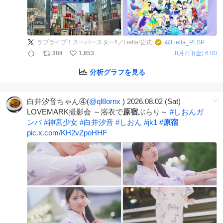
ラブライブ！スーパースター!!／Liella!公式
@
Liella_PLSP
384
1,653
8月7日(金) 6:00
分析グラフを見る
白井汐音ちゃん④(
@ql8ornx
) 2026.08.02 (Sat)
LOVEMARK撮影会 ～浴衣で
原宿
ぶらり～
#
しおんガ
ンバ
#
神宮少女
#
白井汐音
#
しおん
#
jk1
#
原宿
pic.x.com/KH2vZpoHHF