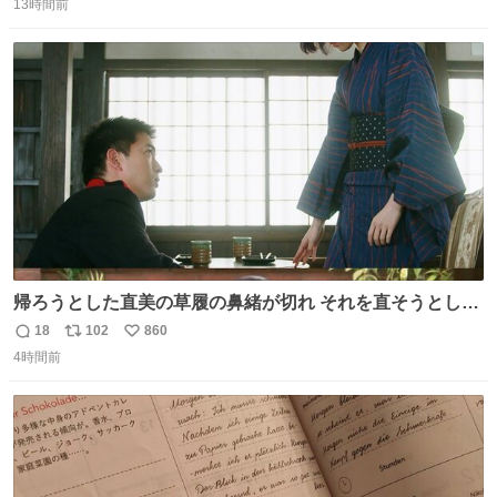
13時間前
信
ポ
い
数
ス
ね
ト
数
数
帰ろうとした直美の草履の鼻緒が切れ それを直そうとした
小川がさらに壊し…… 結果、直美をおんぶして送ることに
18
102
860
返
リ
い
なりました。 👇鼻緒はいつも恋のキューピッド？
4時間前
信
ポ
い
web.nhk/tv/an/kazekaor…［見逃し配信中］ #朝ドラ #風
数
ス
ね
薫る 上坂樹里 甲斐翔真
ト
数
数