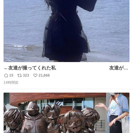
ト
数
数
←友達が撮ってくれた私 友達が描
いてくれた私→
15
323
21,666
返
リ
い
14時間前
信
ポ
い
数
ス
ね
ト
数
数