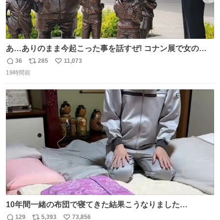
あ…ありのまま今起こった事を話すぜ! コナン展で女の子
に 「千速さんですか！？」 と声をかけられた。 あぁ鞄の
36
285
11,073
返
リ
い
装飾かなと思ったら 「背も高いし見た目もすごく千速さん
19時間前
信
ポ
い
だと思いました！」 それでは聞いてください。 ＿人人人人
数
ス
ね
人＿ ＞今日は私服＜ ￣Y^Y^Y^Y^Y^￣ #白樹鳥取大阪コ
ト
数
数
ナン旅行2026
10年間一緒の布団で寝てきた結果こうなりました…
129
5,393
73,856