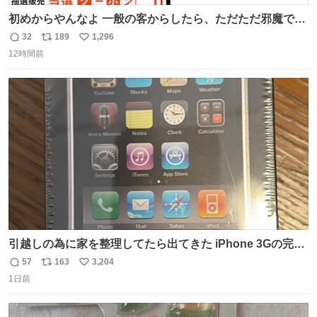
初めからやんなよ 一般の客からしたら、ただただ邪魔でし
かないのよ
32
189
1,296
返
リ
い
12時間前
信
ポ
い
数
ス
ね
ト
数
数
引越しの為に家を整理してたら出てきた iPhone 3Gの完全
未開封品 かなり前に楽天だかで買った多分未使用のデモ機
57
163
3,204
返
リ
い
で-が出るのだと思うんだよね ヤフオクで売れてない190万
1日前
信
ポ
い
があったけど初代じゃあるまいし流石にそこまではねぇ 日
数
ス
ね
本初のモデルではあるけど´д` ; #Apple #iPhone3G
ト
数