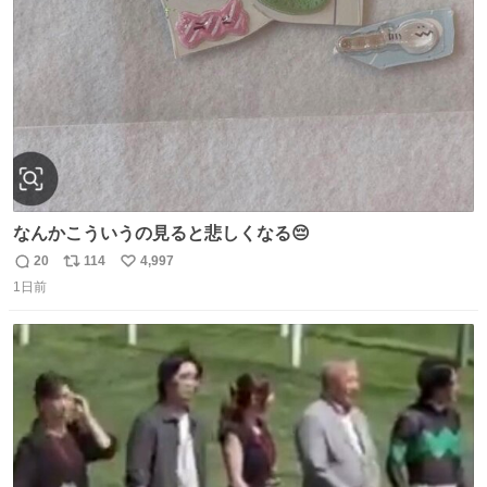
数
なんかこういうの見ると悲しくなる😔
20
114
4,997
返
リ
い
1日前
信
ポ
い
数
ス
ね
ト
数
数