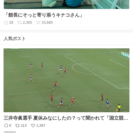
「館長にそっと寄り添うキナコさん」
28
2,365
33,585
返
リ
い
信
ポ
い
数
ス
ね
人気ポスト
ト
数
数
三井寺眞選手 夏休みなにしたの？って聞かれて「国立競技
場でオープニングゴール決めたよ」と答えられるの強すぎ
6
113
1,397
返
リ
い
る
3時間前