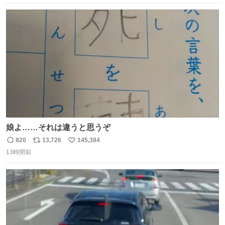
擦で荒れそう…」 と思ってやったことなかったけど、 鼻吸
数
ス
ね
い器無い時の応急処置にとても良いわ🤩 覚えてて損はなか
ト
数
数
った‼️
娘よ……それは違うと思うぞ
820
13,726
145,384
返
リ
い
13時間前
信
ポ
い
数
ス
ね
ト
数
数