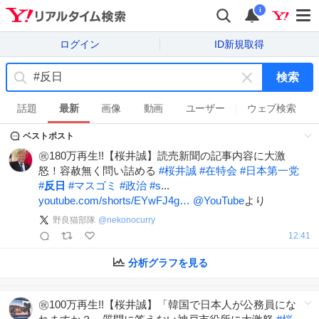
i
ログイン
ID新規取得
検索
キ
ー
話題
最新
画像
動画
ユーザー
ウェブ検索
ワ
ベストポスト
ー
ド
㊗️180万再生!!【桜井誠】読売新聞の記事内容に大激
を
怒！容赦無く問い詰める
#
桜井誠
#
在特会
#
日本第一党
消
#
反日
#
マスゴミ
#
政治
#
s
...
す
youtube.com/shorts/EYwFJ4g…
@YouTube
より
野良猫部隊
@
nekonocurry
12:41
分析グラフを見る
㊗️100万再生!!【桜井誠】「韓国で日本人が公務員にな