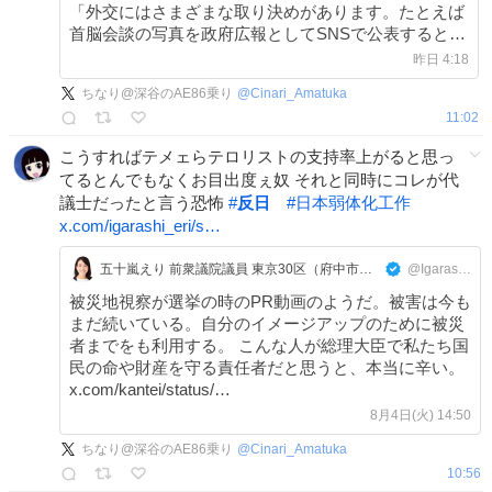
「外交にはさまざまな取り決めがあります。たとえば
首脳会談の写真を政府広報としてSNSで公表するとき
は、相手国の了解をもらわないといけないルー
昨日 4:18
ちなり@深谷のAE86乗り
@
Cinari_Amatuka
11:02
こうすればテメェらテロリストの支持率上がると思っ
てるとんでもなくお目出度ぇ奴 それと同時にコレが代
議士だったと言う恐怖
#
反日
#
日本弱体化工作
x.com/igarashi_eri/s…
五十嵐えり 前衆議院議員 東京30区（府中市・多摩市・稲城市）
@Igarashi_Eri
被災地視察が選挙の時のPR動画のようだ。被害は今も
まだ続いている。自分のイメージアップのために被災
者までをも利用する。 こんな人が総理大臣で私たち国
民の命や財産を守る責任者だと思うと、本当に辛い。
x.com/kantei/status/…
8月4日(火) 14:50
ちなり@深谷のAE86乗り
@
Cinari_Amatuka
10:56