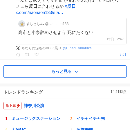
ーんだよ吠えてりゃ世間が変わるわけねーだろ誰がテ
メェら
反日
に合わせるか
#
反日
x.com/naonaon133/sta…
すしさしみ
@naonaon133
高市と小泉辞めさせよう 死にたくない
昨日 12:47
ちなり@深谷のAE86乗り
@
Cinari_Amatuka
9:51
もっと見る
トレンドランキング
14:21
時点
神奈川公演
ミュージックステーション
イチャイチャ虫
大物MC
阿部寿樹