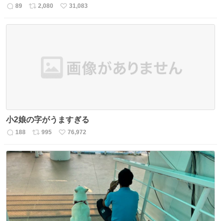
89
2,080
31,083
返
リ
い
信
ポ
い
数
ス
ね
ト
数
数
小2娘の字がうますぎる
188
995
76,972
返
リ
い
信
ポ
い
数
ス
ね
ト
数
数