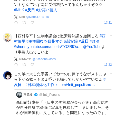
ントなんて出す為に受信料払ってるんちゃうぞ💢💢
#
NHK
#
反日
#
お笑い芸人
Nori
@
Nori61314110
13:11
【西村修平】生駒市議会は慰安婦決議を撤回しろ
#
西
村修平
#
主権回復を目指す会
#
慰安婦
#
反日
#
政治
#
shorts
youtube.com/shorts/TO3RlOa…
@YouTube
よ
り半島人出てこいよ
RIKKA💗
@
SsSssnakasss
11:32
この輩の大した事書いてねーのに偉そうなポストにぶ
ら下がる奴らもまぁ揃いも揃ってわかりやすいなぁ
#
反日
#
日本弱体化工作
x.com/4nti_populism/…
再登板
@4nti_Populism
森山前幹事長「（日中の両首脳が会った後）高市総理
が自分自身でSNSに写真を投稿してしまいました。そ
れが国際儀礼に反している、と問題になったのです」