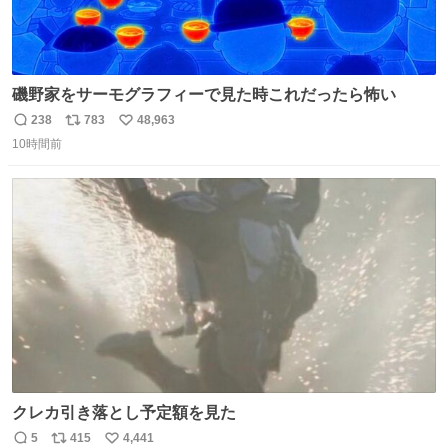
磯野家をサーモグラフィーで見た時これだったら怖い
238
783
48,963
返
リ
い
10時間前
信
ポ
い
数
ス
ね
ト
数
数
クレカ引き落とし予定額を見た
5
415
4,441
返
リ
い