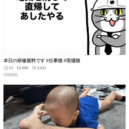
数
本日の研修資料です #仕事猫 #現場猫
13
696
2,811
返
リ
い
15時間前
信
ポ
い
数
ス
ね
ト
数
数