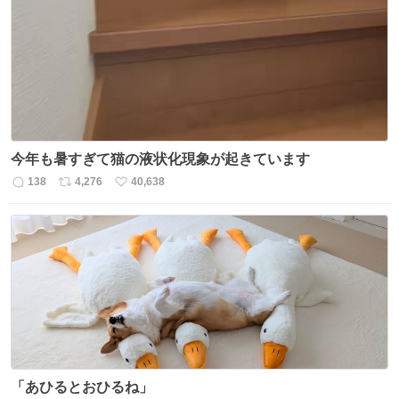
ト
数
数
今年も暑すぎて猫の液状化現象が起きています
138
4,276
40,638
返
リ
い
信
ポ
い
数
ス
ね
ト
数
数
「あひるとおひるね」