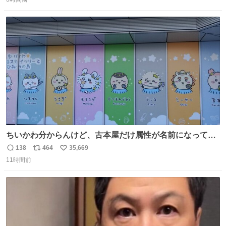
信
ポ
い
数
ス
ね
ト
数
数
ちいかわ分からんけど、古本屋だけ属性が名前になってる
のはどういうこと？
138
464
35,669
返
リ
い
11時間前
信
ポ
い
数
ス
ね
ト
数
数