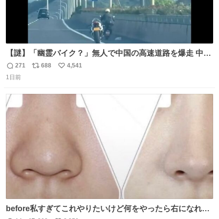
【謎】「幽霊バイク？」無人で中国の高速道路を爆走 中国
で珍しい光景が目撃された。人が乗っていないバイクが高
271
688
4,541
返
リ
い
速道路を倒れず走り続けており、さらに車線変更も。その
1日前
信
ポ
い
まま5キロも走り続けていたという。
数
ス
ね
ト
数
数
before私すぎてこれやりたいけど何をやったら右になれる