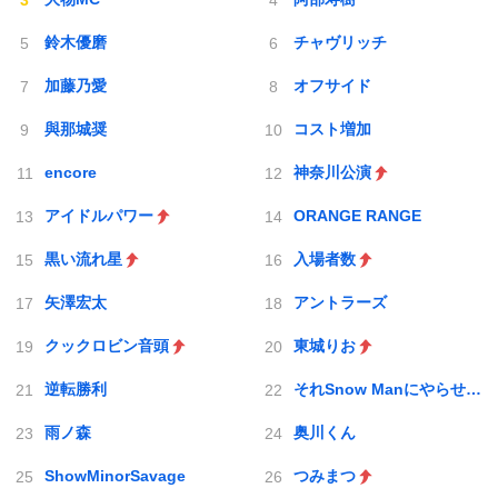
鈴木優磨
チャヴリッチ
加藤乃愛
オフサイド
與那城奨
コスト増加
encore
神奈川公演
アイドルパワー
ORANGE RANGE
黒い流れ星
入場者数
矢澤宏太
アントラーズ
クックロビン音頭
東城りお
逆転勝利
それSnow Manにやらせて下さい
雨ノ森
奥川くん
ShowMinorSavage
つみまつ