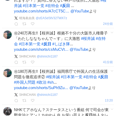
れますか？」質問に答えない神戸市役所に大激怒
#
桜
井誠
#
日本第一党
#
在特会
#
反日
...
youtube.com/shorts/A7cCT5C…
@YouTube
より
晴海眞由美
@
zEASdStV32TWX7z
24分前
㊗️240万再生!!【桜井誠】根拠不十分の大阪市人権冊子
「わたしななちゃんで～す」に大激怒
#
桜井誠
#
在特
会
#
日本第一党
#
反日
#
しばき隊
...
youtube.com/shorts/csMuCVt…
@YouTube
より
SHINCHAN
@
shinichi1187
41分前
㊗️180万再生!!【桜井誠】福岡県庁で外国人の生活保護
問題を徹底追求②
#
桜井誠
#
日本第一党
#
在特会
#
反日
#
外国人問題
#
政治
#
sh
...
youtube.com/shorts/SuPh9Zu…
@YouTube
より
SHINCHAN
@
shinichi1187
13:20
NHKてアホなん？ステータスという番組 何で司会が東
野幸治とアンミカやねん💢 お笑い芸人と
反日
外人タレ