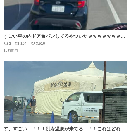
すごい車の内ドア台パンしてるやついたｗｗｗｗｗｗｗｗ
ｗｗｗｗｗｗ
2
104
3,516
返
リ
い
15時間前
信
ポ
い
数
ス
ね
ト
数
数
す、すごい…！！！別府温泉が来てる…！！これはどれぐ