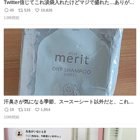
Twitter信じてこれ涙袋入れたけどマジで盛れた…ありがと
う…
45
535
10,826
返
リ
い
13時間前
信
ポ
い
数
ス
ね
ト
数
数
汗臭さが気になる季節、スースーシート以外だと、これが
とにかくスッキリする。2年くらい前に #生活は踊る で紹
10
132
1,954
返
リ
い
介したやつ。おじさんにもおばさんにもオススメだ。ドラ
10時間前
信
ポ
い
ストに売ってるぞ。ドライシャンプーって書いてあるけど
数
ス
ね
汗拭きシートみたいなもの。耳裏襟足首筋がんがん拭いて
ト
数
数
汗臭不安を解消。