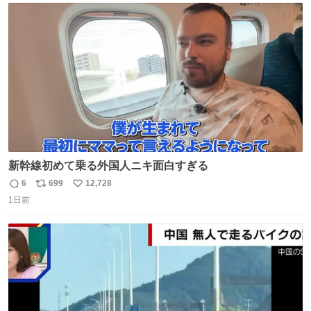
ト
数
数
新幹線初めて乗る外国人ニキ面白すぎる
6
699
12,728
返
リ
い
1日前
信
ポ
い
数
ス
ね
ト
数
数