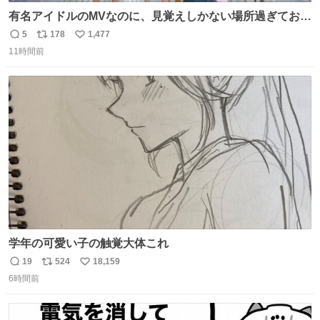
有名アイドルのMVなのに、見覚えしかない場所過ぎておも
ろいな
5
178
1,477
返
リ
い
11時間前
信
ポ
い
数
ス
ね
ト
数
数
学年の可愛い子の触覚大体これ
19
524
18,159
返
リ
い
6時間前
信
ポ
い
数
ス
ね
ト
数