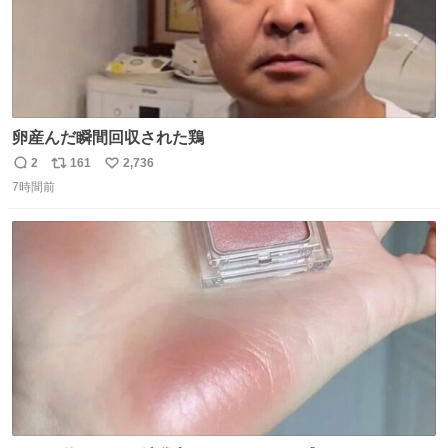
卵産んだ瞬間回収された鶏
2
161
2,736
返
リ
い
7時間前
信
ポ
い
数
ス
ね
ト
数
数