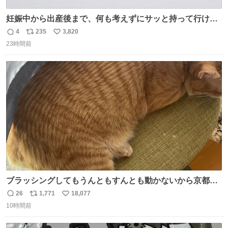
妊娠中から出産後まで、何も考えずにサッと持って行ける
ようなショルダーバッグが欲しいな〜と思っていたのだけ
4
235
3,820
返
リ
い
ど snidelでめちゃくちゃピッタリなものを見つけたので買
23時間前
信
ポ
い
った！✨ スマホと小物とペットボトルが入るの最高すぎる
数
ス
ね
🥹 しかもスマホ入れ独立してるしファスナーない！地味に
ト
数
数
嬉しいやつ！！！
ブラッシングしてもうんともすんとも動かないから京都の
寺にある庭みたいになってる
26
1,771
18,077
返
リ
い
10時間前
信
ポ
い
数
ス
ね