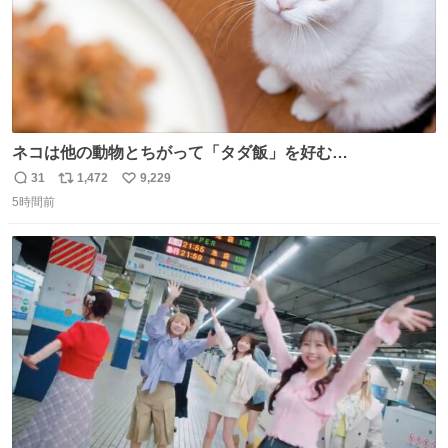
ネコは他の動物とちがって「タダ飯」を好む
nazology.kusuguru.co.jp/archives/94563 米UCの先行研
31
1,472
9,229
返
リ
い
究によると、多くの動物はタスクをクリアしてエサを獲る
5時間前
信
ポ
い
ことを好む傾向があるが、ネコにはこの傾向が見られない
数
ス
ね
のだという。ネコ様は面倒な作業がお嫌いなようです。
ト
数
数