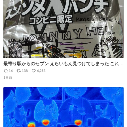
ト
数
数
最寄り駅からのセブン えらいもん見つけてしまった これ売
ってくれへんかな… #浅井健一 #ポテチ #ロックの名盤
14
138
4,263
返
リ
い
1日前
信
ポ
い
数
ス
ね
ト
数
数