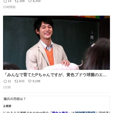
の
14
208
8,350
返
リ
い
21時間前
信
ポ
い
数
ス
ね
ト
数
数
「みんなで育てたPちゃんですが、黄色ブドウ球菌のエン
テロトキシン（耐熱性毒素）が検出されたので、議論する
11
633
9,198
返
リ
い
までもなく処分が決まりました」
1日前
信
ポ
い
数
ス
ね
ト
数
数