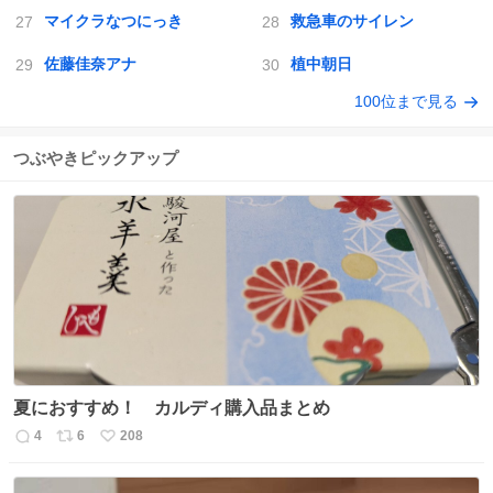
マイクラなつにっき
救急車のサイレン
佐藤佳奈アナ
植中朝日
100位まで見る
つぶやきピックアップ
夏におすすめ！ カルディ購入品まとめ
4
6
208
返
リ
い
信
ポ
い
数
ス
ね