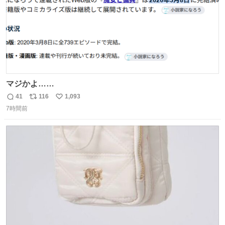
マジかよ……
41
116
1,093
返
リ
い
7時間前
信
ポ
い
数
ス
ね
ト
数
数