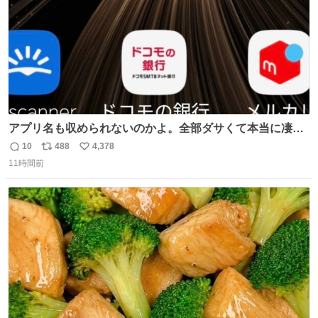
アプリ名も収められないのかよ。全部ダサくて本当に凄
い。 https://t.co/LemyLGyVkR
10
488
4,378
返
リ
い
11時間前
信
ポ
い
数
ス
ね
ト
数
数