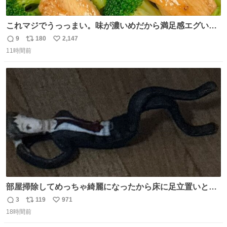
これマジでうっっまい。味が濃いめだから満足感エグいし
1週間で3キロ痩せた😭
9
180
2,147
返
リ
い
11時間前
信
ポ
い
数
ス
ね
ト
数
数
部屋掃除してめっちゃ綺麗になったから床に足立置いとい
たら家族にまだゴミ残ってるよって言われて神
3
119
971
返
リ
い
18時間前
信
ポ
い
数
ス
ね