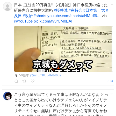
日本 🇯🇵 ㊗️20万再生!!【桜井誠】神戸市役所の偏った
研修内容に桜井大激怒
#
桜井誠
#
在特会
#
日本第一党
#
反日
#
政治
#
shorts
youtube.com/shorts/aNM-df6…
via
@YouTube
pic.x.com/ty9rCM0EAI
50億年
@
mFEmKUJ4Ix84652
10:13
こう言う輩が出てくるって事は正解なんだよなぁ とっ
ととこの国から出ていけやテメェらの方がマイノリテ
ィ中のマイノリティなんだ理解しろしかもそのマイノ
リティのくせに無駄に声だけデケぇから有害でしかね