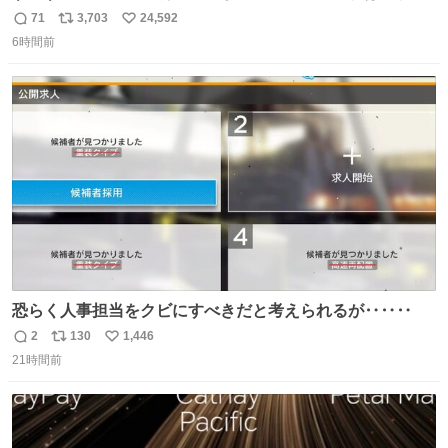
らい待つんだろう…
71
3,703
24,592
返
リ
い
6時間前
信
ポ
い
数
ス
ね
ト
数
数
恐らく人事担当をクビにすべきだと考えられるが‥‥‥
2
130
1,446
返
リ
い
21時間前
信
ポ
い
数
ス
ね
ト
数
数