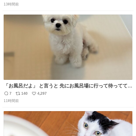
13時間前
信
ポ
い
数
ス
ね
ト
数
数
「お風呂だよ」 と言うと 先にお風呂場に行って待っててく
れる 賢いライス
7
140
4,297
返
リ
い
11時間前
信
ポ
い
数
ス
ね
ト
数
数