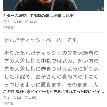
ギターの練習してる時の俺 ←理想 →現実
7
139
3,214
返
リ
い
22時間前
信
ポ
い
数
ス
ね
ト
数
数
この前 風邪引きベイビーを小児科に連れてった時に ベイビ
ーが鼻水ズルズルになっちゃったんだけど、 この方法思い
1
118
1,152
返
リ
い
出してやってみたら めっちゃ鼻水取れて感動😄✨ 「鼻が摩
6時間前
信
ポ
い