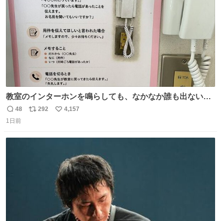
教室のインターホンを鳴らしても、なかなか誰も出ないこ
とがあります…。 もしかすると「電話の出方」に困ってい
48
292
4,157
返
リ
い
るのかもしれません。 そこで「何を話せばいいか」が見え
1日前
信
ポ
い
る手引きを用意して、安心して電話に出られるようにしま
数
ス
ね
す。 インターホンの応対も大切なコミュニケーションの学
ト
数
数
びです。