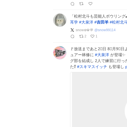
「松村北斗も芸能人ボウリング
耳学
#
大泉洋
#
吉田羊
#
松村北
snow❄️💎💬
@
snow99114
2
1
🚩放送まであと2⃣日 8⃣月9⃣日よ
ュアー林修に
#
大泉洋
が登場✨ 
グ部を結成し 2人で練習に行っ
た⁉
#
スキマスイッチ
も登場し