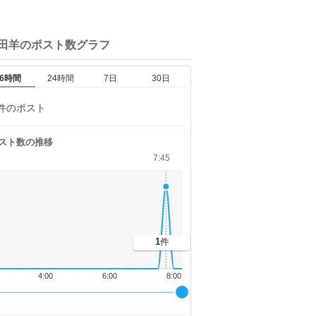
吉田羊の
ポスト数グラフ
6時間
24時間
7日
30日
件のポスト
スト数の推移
7:45
1
件
4:00
6:00
8:00