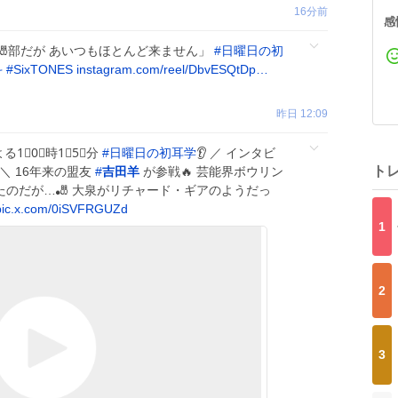
16分前
感
部だが あいつもほとんど来ません」
#
日曜日の初
斗
#
SixTONES
instagram.com/reel/DbvESQtDp…
昨日 12:09
る1⃣0⃣時1⃣5⃣分
#
日曜日の初耳学
👂 ／ インタビ
ト
＼ 16年来の盟友
#
吉田羊
が参戦🔥 芸能界ボウリン
たのだが…🎳 大泉がリチャード・ギアのようだっ
pic.x.com/0iSVFRGUZd
1
2
3