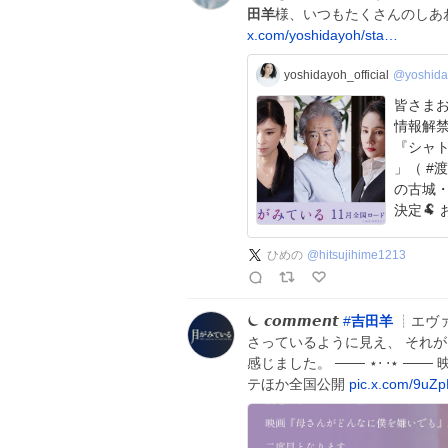
田羊
様、いつもたくさんのしあ
x.com/yoshidayoh/sta…
yoshidayoh_official
@yoshida
皆さまお
情報解禁
『シャト
」（ #
の古城
ひめの
@
hitsujihime1213
⏾ 𝙘𝙤𝙢𝙢𝙚𝙣𝙩
#
吉田羊
┊︎エヴ
さっているように見え、 それ
感じました。 ─── ⋆⋅ ⋅⋆ ───
テほか全国公開
pic.x.com/9uZp