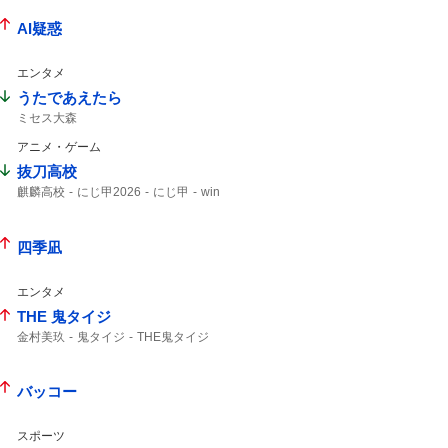
インスタライブ
AI疑惑
エンタメ
うたであえたら
ミセス大森
アニメ・ゲーム
抜刀高校
麒麟高校
にじ甲2026
にじ甲
win
四季凪
エンタメ
THE 鬼タイジ
金村美玖
鬼タイジ
THE鬼タイジ
バッコー
スポーツ