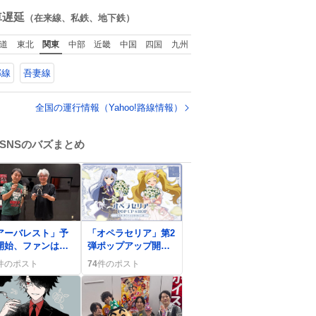
ね
手入れと同じくら
数
車遅延
（在来線、私鉄、地下鉄）
い、ヴィクトリア朝
の女性達の美容習慣
道
東北
関東
中部
近畿
中国
四国
九州
に欠かせないものだ
った。 当時の香水
郡線
吾妻線
は、現在私たちが知
る香水よりも単純な
組成で、その大部分
全国の運行情報（Yahoo!路線情報）
は薔薇、菫、ベルガ
モット、
SNSのバズまとめ
0
アーバレスト」予
「オペラセリア」第2
開始、ファンは
弾ポップアップ開
欲しい！」と歓喜
催、ラファエル追加
件のポスト
74
件のポスト
広がる熱狂的な声
にファン歓喜の声