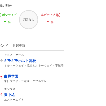
情の割合
ポジティブ
ネガティブ
-
-
判定なし
%
%
レンド
8:10
更新
アニメ・ゲーム
ギラギラホスト高校
ミルキーウェイ
流星ミルキーウェイ
不破湊
白樺学園
東日大昌平
二遊間
ダブルプレー
東日本国際大昌平
アライバ
入ケ町
グラブトス
ビデオ検証
2年生
エンタメ
スーパープレー
ゲッツー
高校野球
畠中祐
エスケーエイト
ライブありがとうございました