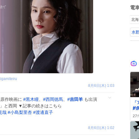
ね
た
数
電
北海
水
kigamiteiru
8月6日(木) 1:03
原作映画に
#
黒木瞳
、
#
西岡徳馬
、
#
吉田羊
も出演
0
「
」と西岡 ▼記事の続きはこちら
約
克哉
#
小島梨里杏
#
渡邊直子
「
27
が
8月6日(木) 1:02