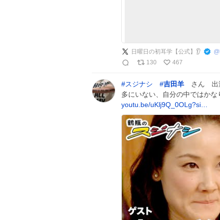
日曜日の初耳学【公式】👂
@
130
467
#
スジナシ
#
吉田羊
さん 出演
多にいない、自分の中ではかな
youtu.be/uKlj9Q_0OLg?si…