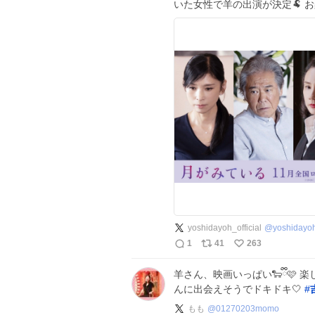
いた女性で羊の出演が決定🐏 お
yoshidayoh_official
@
yoshidayo
1
41
263
羊さん、映画いっぱい🐑ྀི🩷
んに出会えそうでドキドキ🤍
#
もも
@
01270203momo