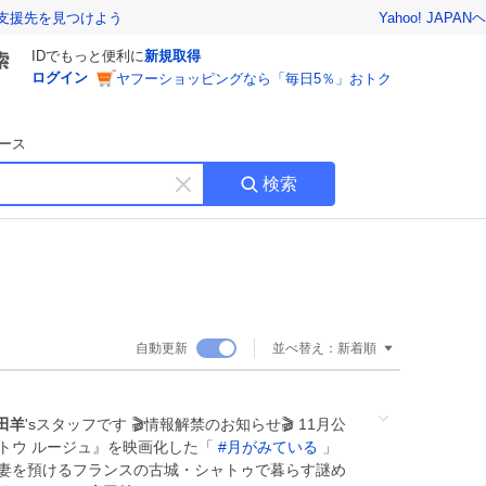
Yahoo! JAPAN
ヘ
支援先を見つけよう
IDでもっと便利に
新規取得
ログイン
ヤフーショッピングなら「毎日5％」おトク
ース
検索
キ
ー
ワ
ー
ド
を
消
自動更新
並べ替え：
新着順
す
田羊
'sスタッフです 🎬情報解禁のお知らせ🎬 11月公
トウ ルージュ』を映画化した「
#
月がみている
」
妻を預けるフランスの古城・シャトゥで暮らす謎め