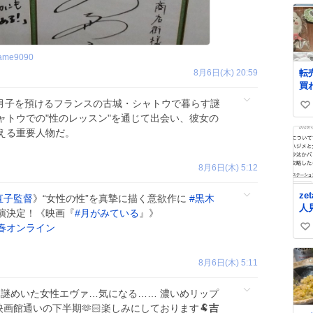
game9090
8月6日(木) 20:59
転
買
月子を預けるフランスの古城・シャトウで暮らす謎
い
ャトウでの"性のレッスン"を通じて出会い、彼女の
い
える重要人物だ。
ね
数
8月6日(木) 5:12
z
直子監督
》“女性の性”を真摯に描く意欲作に
#
黒木
人
演決定！《映画『
#
月がみている
』》
も
春オンライン
い
い
ね
8月6日(木) 5:11
数
🏻 謎めいた女性エヴァ…気になる…… 濃いめリップ
🤦‍♀️ 映画館通いの下半期🫶🏻楽しみにしております🐏
吉