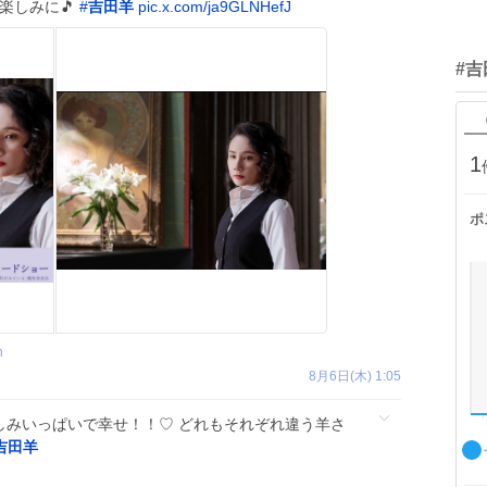
楽しみに🎵
#
吉田羊
pic.x.com/ja9GLNHefJ
#
1
ポ
h
8月6日(木) 1:05
 楽しみいっぱいで幸せ！！♡ どれもそれぞれ違う羊さ
吉田羊