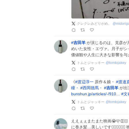
クレクレみどりがめ。
@
midori
#
吉田羊
が演じるのは、克彦が
めいた女性・エヴァ。月子がシ
価値観や人生に大きな影響を与
トムとジャッキー
@
tomtojakey
《
#
渡辺淳一
原作＆娘・
#
渡邉
瞳・
#
西岡德馬・
#
吉田羊
が出
bunshun.jp/articles/-/910…
#
文
トムとジャッキー
@
tomtojakey
ええぇぇまたまた映画😭🩷👏
に巻き髪…美しいです🤦‍♀️🤦‍♀️