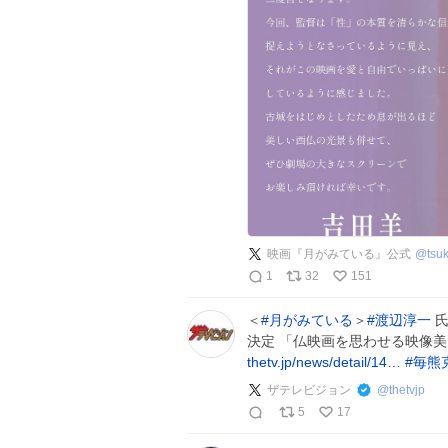
映画『月がみている』公式
@
tsu
1
32
151
＜
#
月がみている
＞
#
渡辺淳一
氏
決定 「仏映画を思わせる映像美
thetv.jp/news/detail/14…
#
毎熊
ザテレビジョン
@
thetvjp
5
17