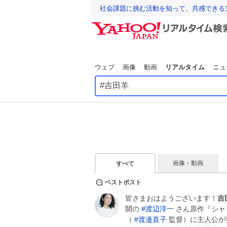
社会課題に挑む活動を知って、共感できる
ウェブ
画像
動画
リアルタイム
ニュ
画像・動画
すべて
ベストポスト
皆さまおはようございます！
吉
開の
#
渡辺淳一
さん原作『シャ
（
#
渡邉直子
監督）に主人公が