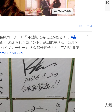
10
昨日 7:04
色紙コーナー♪ 「 不適切にもほどがある！ 」
#
吉
面々 添えられたコメント、武田航平さん「台東区
名バイプレーヤー」 大久保佳代子さん「TVでお馴染
com/65XSi12vh5
人