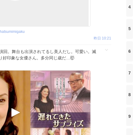
4
5
hatsumimigaku
昨日 10:21
6
回。舞台も出演されてるし美人だし。可愛い。滅
り好印象な女優さん。多分同じ歳だ…🤯
7
8
9