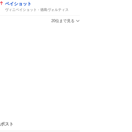
ペイショット
ヴィニペイショット
徳島ヴォルティス
北海道コンサドーレ札幌
ティラパット
ヴォルティス
1ゴール1アシスト
20位まで見る
コンサドーレ
コンサドーレ札幌
ヴィニ
コンサ
13分
シュート
J2
気ポスト