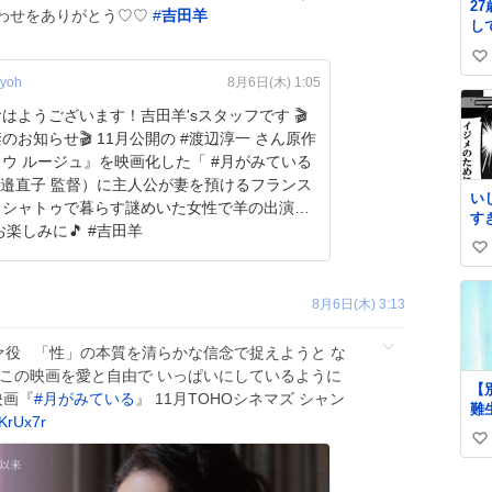
2
わせをありがとう♡♡
#
吉田羊
し
か
い
チ
yoh
8月6日(木) 1:05
き
い
o̴̶̷̥
ね
はようございます！吉田羊'sスタッフです 🎬
数
のお知らせ🎬 11月公開の #渡辺淳一 さん原作
ウ ルージュ』を映画化した「 #月がみている
渡邉直子 監督）に主人公が妻を預けるフランス
い
・シャトゥで暮らす謎めいた女性で羊の出演が
す
決定🐏 お楽しみに🎵 #吉田羊
い
い
ね
8月6日(木) 3:13
数
ァ役 「性」の本質を清らかな信念で捉えようと な
がこの映画を愛と自由で いっぱいにしているように
【
 映画『
#
月がみている
』 11月TOHOシネマズ シャン
難
KrUx7r
れ
い
の
ッ
い
さ