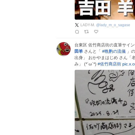
LADY-M.
@
lady_m_o_sagase
台東区 佐竹商店街の直筆サイン
田羊
さんと「
#
晩酌の流儀
」の
出身」 おかやまはじめ さん「
み」 (*´ω`*)
#
佐竹商店街
pic.x.