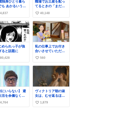
7歳独身ひとり暮ら
職場でお土産を配っ
でも あかるいうち
てるときの「まだ気
ら呑みながらキッ
づいてませんよ」的
4,837
40,148
い
ンでひとり焼肉で
な演技が毎回シンド
てしあわせだもん՞
い。
い
 ̫ o̴̶̷̥ ՞
ね
数
じめられっ子が強
私の仕事上でお付き
ぎると話題に
合いさせていただい
ている富裕層の社長
80,428
560
い
さん達は、こんな事
しない。 こんな自慢
い
は一切しないし、な
ね
んなら表に出てこな
数
い。 自分に自信がな
い半端モンはブラン
ドで自分を飾りキラ
別にいらない】 避
ヴィクトリア朝の淑
キラ自慢をする。 #
生活を余儀なくさ
女は、むせ返るほど
折田楓 #merchu
ている子どもたち
大量の香水を身につ
4,764
1,879
い
ためにヒカキンボ
けるものではないと
クス1000個を寄付
されていた。それで
い
せていただきまし
も香水は、髪や肌の