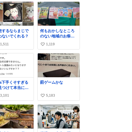
売するならまじで
何もおかしなところ
わないでくれる？
のない地域のお祭り
の屋台。あとなんか
1,511
1,119
い
割と聞き馴染みのあ
るBGMが流れてます
い
#関広見まつり #関広
ね
見まつり2026
数
eta下手くそすぎる
罰ゲームかな
見つけて本当にお
ろい
3,101
5,183
い
い
ね
数