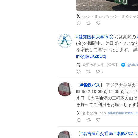
(シン・まるっち)シン・まるチ
#
愛知医科大学病院
お盆期間の
(金)の期間中、休日ダイヤと
を増便して運行いたします。 
lnky.jp/LX2bDtq
愛知医科大学【公式】
@
aic
7
【
#
名鉄バス
】 アジア大会聖火
時:8/22 10:00頃-11:35
水口 【大津通停の三軒家方面
を持ってご利用をお願いします
名市交NF-565
@
Meishiko565osh
【
#
名古屋市交通局
#
名鉄バス
#