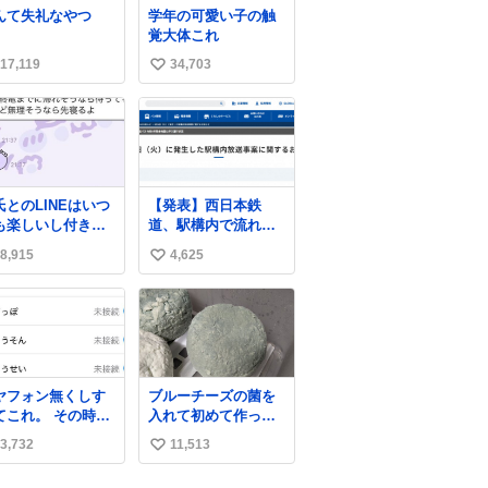
んて失礼なやつ
学年の可愛い子の触
覚大体これ
17,119
34,703
い
い
ね
数
氏とのLINEはいつ
【発表】西日本鉄
も楽しいし付き合
道、駅構内で流れ
たての頃の嬉しか
た“不適切音声”に声
8,915
4,625
い
たLINEは無限にあ
明「被害届も検討」
けど(同棲前は1日
news.livedoor.com/
い
各50通くらい送り
article/detail… 4日に
ね
ってたし)最近嬉し
西鉄福岡（天神）駅
数
ったのはこれ
および薬院駅で発生
した駅構内放送事案
について声明を公表
ヤフォン無くしす
ブルーチーズの菌を
した。「第三者によ
てこれ。 その時好
入れて初めて作って
って駅構内放送設備
だった男のセコム
みたチーズなんだけ
に外部から不正に音
3,732
11,513
い
名前にしてる
ど 本能でちょっとヤ
声が流された可能性
バいと思っちゃう見
い
も含めて確認を実