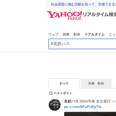
社会課題に挑む活動を知って、共感できる
ウェブ
画像
動画
リアルタイム
ニュ
画像・動画
すべて
ベストポスト
名鉄バス
3504号車 名古屋行 バス
pic.x.com/8FuPUEpTfx