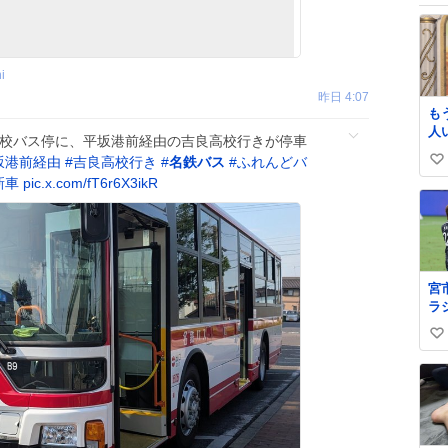
i
昨日 4:07
も
人
高校バス停に、平坂港前経由の吉良高校行きが停車
の
坂港前経由
#
吉良高校行き
#
名鉄バス
#
ふれんどバ
い
新車
pic.x.com/fT6r6X3ikR
い
ね
数
宮
ラ
の
い
し
至
い
見
ね
が
数
🥹