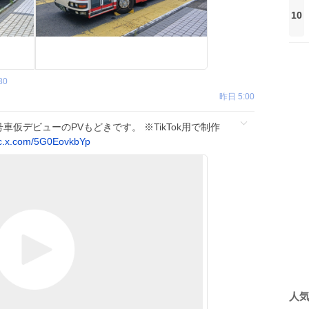
10
80
昨日 5:00
03号車仮デビューのPVもどきです。 ※TikTok用で制作
c.x.com/5G0EovkbYp
人