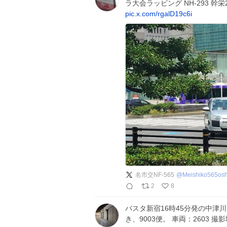
ラ大会ラッピング NH-293 幹
pic.x.com/rgalD19c6i
名市交NF-565
@
Meishiko565osh
2
8
バスタ新宿16時45分発の中津
き、9003便。 車両：2603 