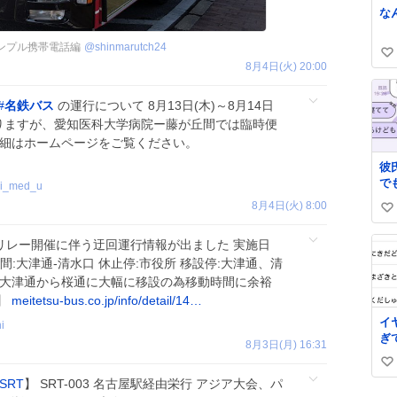
な
ャンプル携帯電話編
@
shinmarutch24
い
8月4日(火) 20:00
い
ね
#
名鉄バス
の運行について 8月13日(木)～8月14日
数
なりますが、愛知医科大学病院ー藤が丘間では臨時便
詳細はホームページをご覧ください。
彼
で
hi_med_u
い
8月4日(火) 8:00
い
っ
る
い
リレー開催に伴う迂回運行情報が出ました 実施日
で
ね
頃 迂回区間:大津通-清水口 休止停:市役所 移設停:大津通、清
あ
数
か
は大津通から桜通に大幅に移設の為移動時間に余裕
】
meitetsu-bus.co.jp/info/detail/14…
イ
i
ぎ
8月3日(月) 16:31
き
い
の
SRT
】 SRT-003 名古屋駅経由栄行 アジア大会、パ
い