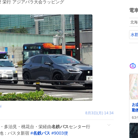
栄2 栄行 アジアパラ大会ラッピング
ね
数
電
北海
水
0
お
i
勤
8月3日(月) 14:34
待
63
が
川・多治見・桃花台・栄経由
名鉄バス
センター行
げ
撮影地：バスタ新宿
#
名鉄バス
#
9003便