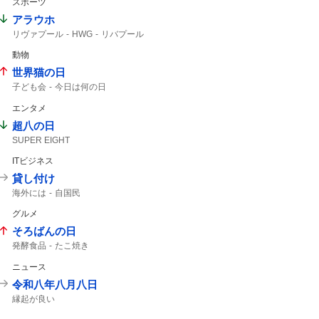
スポーツ
アラウホ
リヴァプール
HWG
リバプール
バルセロナ
ロマーノ
HERE WE GO
動物
バルサ
世界猫の日
子ども会
今日は何の日
エンタメ
超八の日
SUPER EIGHT
ITビジネス
貸し付け
海外には
自国民
グルメ
そろばんの日
発酵食品
たこ焼き
ニュース
令和八年八月八日
縁起が良い