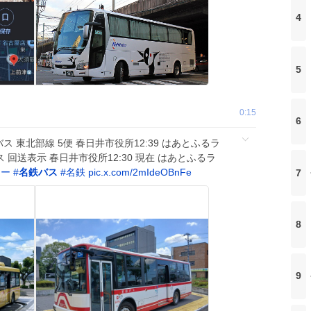
4
5
0:15
6
バス 東北部線 5便 春日井市役所12:39 はあとふるラ
ス 回送表示 春日井市役所12:30 現在 はあとふるラ
ナー
#
名鉄バス
#
名鉄
pic.x.com/2mIdeOBnFe
7
8
9