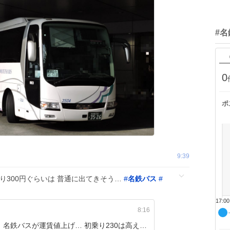
#
0
ポ
9:39
り300円ぐらいは 普通に出てきそう…
#
名鉄バス
#
17:00
8:16
 名鉄バスが運賃値上げ… 初乗り230は高え…