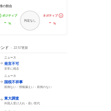
情の割合
ポジティブ
ネガティブ
-
-
判定なし
%
%
レンド
22:57
更新
ニュース
発言不可
非常に残念
ニュース
国税不祥事
前例ない
情報漏えい
前例のない
東大調査
外国人受け入れ
若い世代