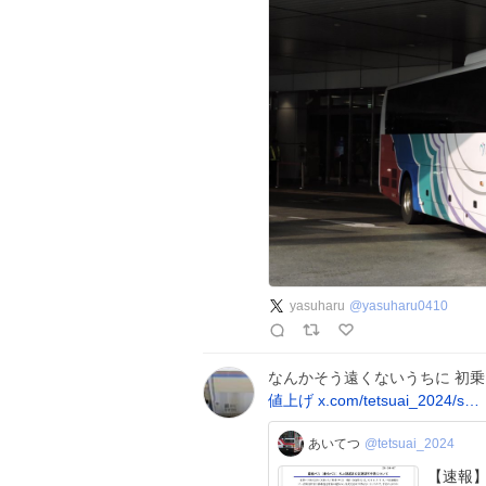
yasuharu
@
yasuharu0410
なんかそう遠くないうちに 初乗
値上げ
x.com/tetsuai_2024/s…
あいてつ
@tetsuai_2024
【速報】