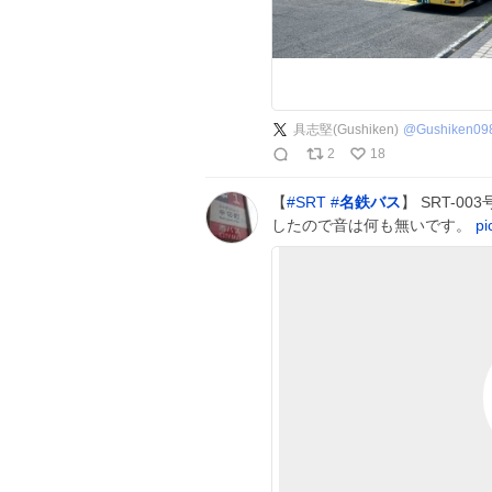
具志堅(Gushiken)
@
Gushiken09
2
18
【
#
SRT
#
名鉄バス
】 SRT-0
したので音は何も無いです。
pi