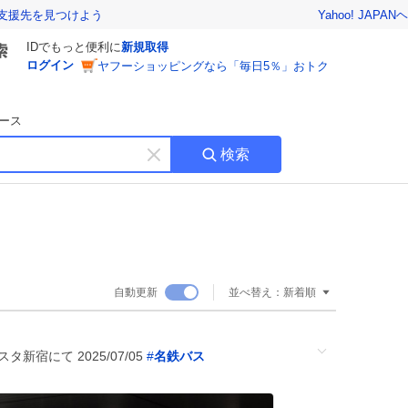
Yahoo! JAPAN
ヘ
支援先を見つけよう
IDでもっと便利に
新規取得
ログイン
ヤフーショッピングなら「毎日5％」おトク
ース
検索
キ
ー
ワ
ー
ド
を
消
自動更新
並べ替え：
新着順
す
タ新宿にて 2025/07/05
#
名鉄バス