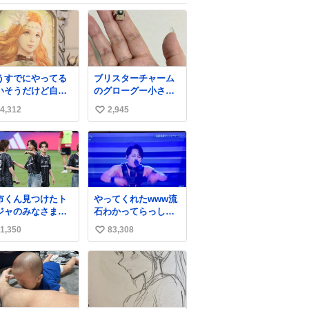
うすでにやってる
ブリスターチャーム
いそうだけど自分
のグローグー小さ過
TLで見かけてない
ぎて今コレ
4,312
2,945
い
い
ね
数
市くん見つけたト
やってくれたwww流
ジャのみなさまと
石わかってらっしゃ
やりとりが微笑ま
る🤣🤣🤣 #Mステ #西
1,350
83,308
い
かった…マリノス
川貴教
上主義なのでこれ
い
てて一気に好感度
ね
爆上がりました…
数