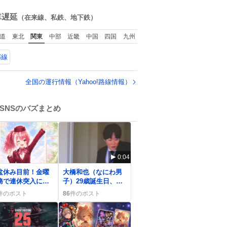
た目だな
施」と説明した。
ね
数
車遅延
（在来線、私鉄、地下鉄）
道
東北
関東
中部
近畿
中国
四国
九州
郡線
全国の運行情報（Yahoo!路線情報）
SNSのバズまとめ
0:04
盆休み目前！金曜
大橋和也（なにわ男
務で連休突入に期
子）29歳誕生日、制
が高まる、みんな
服姿でサプライズ祝
件のポスト
86
件のポスト
「頑張る」声を上
福にファン歓喜
る