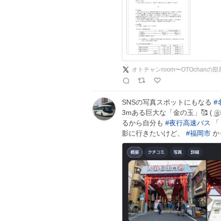
オトチャンroom〜OTOchanの部
SNSの写真スポットにもなる
#
3mある巨大な「金の玉」🥰 ( ͜㊎
るから自分も
#
夜行高速バス
影に行きたいけど、
#
福岡市
か