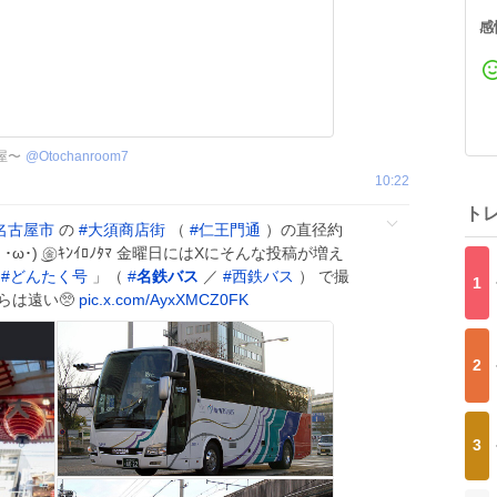
感
屋〜
@
Otochanroom7
10:22
ト
名古屋市
の
#
大須商店街
（
#
仁王門通
）の直径約
 ･ω･) ͜㊎ｷﾝｲﾛﾉﾀﾏ 金曜日にはXにそんな投稿が増え
「
#
どんたく号
」（
#
名鉄バス
／
#
西鉄バス
） で撮
1
らは遠い🥺
pic.x.com/AyxXMCZ0FK
2
3