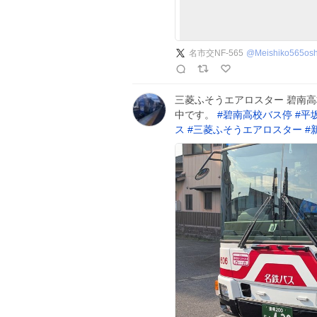
名市交NF-565
@
Meishiko565osh
三菱ふそうエアロスター 碧南
中です。
#
碧南高校バス停
#
平
ス
#
三菱ふそうエアロスター
#