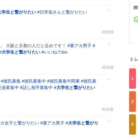
感
大学生と繋がりたい
#
日常垢さんと繋がりたい
33分前
す。 大阪と京都の人だと近めです！
#
裏アカ男子
#
#
大学生と繋がりたい
#
いいねでdm
ト
40分前
1
？
#
彼氏募集
#
彼氏募集中
#
彼氏募集中関東
#
彼氏募
友達募集中
#
話し相手募集中
#
大学生と繋がりたい
2
42分前
アカ女子と繋がりたい
#
裏アカ男子
#
大学生と繋がり
3