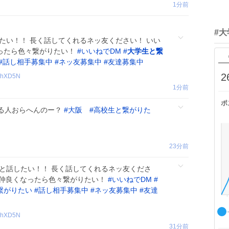
1分前
#
話したい！！ 長く話してくれるネッ友ください！ いい
なったら色々繋がりたい！
#
いいねでDM
#
大学生と繋
#
話し相手募集中
#
ネッ友募集中
#
友達募集中
2
hXD5N
1分前
ポ
る人おらへんのー？
#
大阪
#
高校生と繋がりた
23分前
る人と話したい！！ 長く話してくれるネッ友くださ
 仲良くなったら色々繋がりたい！
#
いいねでDM
#
繋がりたい
#
話し相手募集中
#
ネッ友募集中
#
友達
hXD5N
31分前