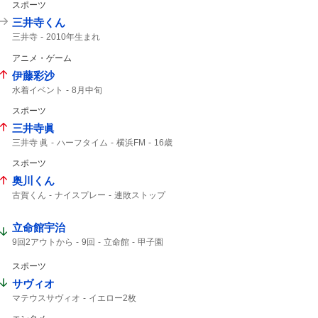
スポーツ
三井寺くん
三井寺
2010年生まれ
アニメ・ゲーム
伊藤彩沙
水着イベント
8月中旬
スポーツ
三井寺眞
三井寺 眞
ハーフタイム
横浜FM
16歳
三井寺
Travis Japan
史上最年少
J1
スポーツ
トラップ
15歳
奥川くん
古賀くん
ナイスプレー
連敗ストップ
立命館宇治
9回2アウトから
9回
立命館
甲子園
2アウトから
9回2アウト
2アウト
響けユーフォニアム
ユーフォニアム
スポーツ
サヴィオ
マテウスサヴィオ
イエロー2枚
マテウス・サヴィオ
レッドカード
キジェ