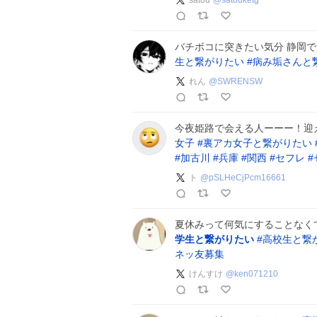
satou
@
satouketg
バチボコに突きたい気分 静岡
生と繋がりたい
#
病み垢さんと
れん
@
SWRENSW
今夜姫路で会える人ーーー！迎
女子
#
裏アカ女子と繋がりたい
#
加古川
#
兵庫
#
関西
#
セフレ
#
ト
@
pSLHeCjPcm16661
夏休みって何気にすることなく
学生と繋がりたい
#
高校生と繋
ネッ友募集
けんすけ
@
ken071210