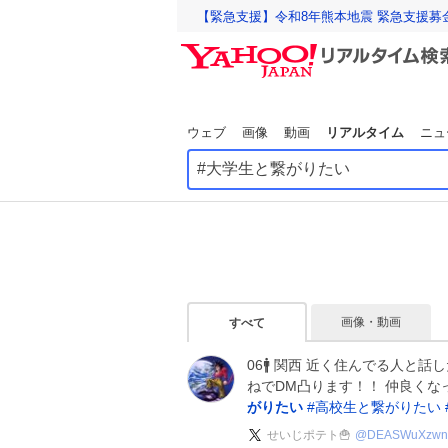
【緊急支援】令和8年熊本地震 緊急支援募
ウェブ
画像
動画
リアルタイム
ニュ
画像・動画
すべて
06🚹 関西 近く住んでる人と
ねでDM凸ります！！ 仲良く
がりたい
#
高校生と繋がりたい
せいじポテト🍟
@
DEASWuXzwn