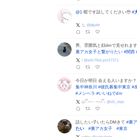
@1
暇です話してください🥹
#
な
@
jttjuitn
男、雰囲気と顔dmで見せれま
裏アカ女子と繋がりたい
#
関西
/
@
eAcY8vLyzn37371
今日か明日 会える人いますか
集中神奈川
#
彼氏募集中東京
#
#
メンヘラ
#
いいねでdｍ
໒꒰ྀི∩˃ ᵕ ˂∩꒱ྀི১
@
o0_oiqo
話したい子いたらDMきて
#
裏
たい
#
裏アカ女子
#
東京