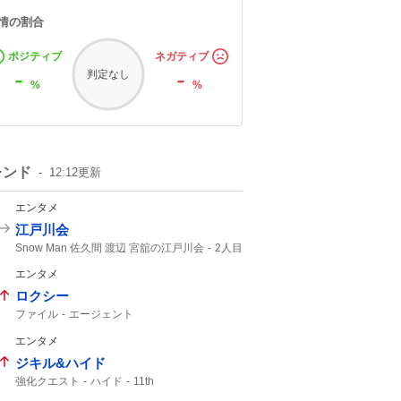
情の割合
ポジティブ
ネガティブ
-
-
判定なし
%
%
レンド
12:12
更新
エンタメ
江戸川会
Snow Man 佐久間 渡辺 宮舘の江戸川会
2人目
Snow Man
55分
エンタメ
ロクシー
ファイル
エージェント
エンタメ
ジキル&ハイド
強化クエスト
ハイド
11th