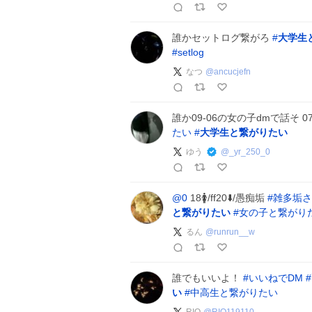
誰かセットログ繋がろ
#
大学生
#
setlog
なつ
@
ancucjefn
誰か09-06の女の子dmで話そ 0
たい
#
大学生と繋がりたい
ゆう
@
_yr_250_0
@0
18🚺/ff20⬇️/愚痴垢
#
雑多垢さ
と繋がりたい
#
女の子と繋がり
るん
@
runrun__w
誰でもいいよ！
#
いいねでDM
#
い
#
中高生と繋がりたい