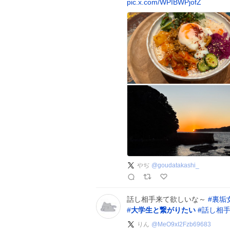
pic.x.com/WPIBWPjofZ
やぢ
@
goudatakashi_
話し相手来て欲しいな～
#
裏垢
#
大学生と繋がりたい
#
話し相
りん
@
MeO9xI2Fzb69683