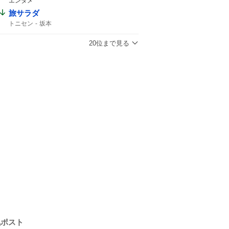
エンタメ
イエロー
旅サラダ
トニセン
坂本
20位まで見る
気ポスト