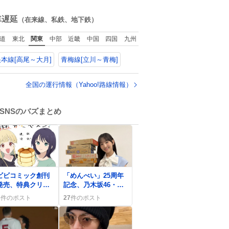
で、議論するまでも
ね
なく処分が決まりま
数
車遅延
（在来線、私鉄、地下鉄）
した」
道
東北
関東
中部
近畿
中国
四国
九州
本線[高尾～大月]
青梅線[立川～青梅]
全国の運行情報（Yahoo!路線情報）
SNSのバズまとめ
0
ビビコミック創刊
「めんべい」25周年
発売、特典クリア
記念、乃木坂46・一
ードと0話無料公開
ノ瀬美空とのコラボ
3
件のポスト
27
件のポスト
ファン歓喜
動画公開決定にファ
ン歓喜