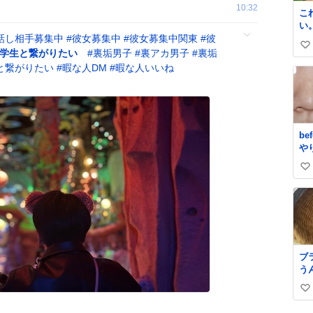
10:32
こ
い
話し相手募集中
#
彼女募集中
#
彼女募集中関東
#
彼
ら
い
間
学生と繋がりたい
#
裏垢男子
#
裏アカ男子
#
裏垢
い
と繋がりたい
#
暇な人DM
#
暇な人いいね
ね
数
be
や
っ
い
い
ね
数
ブ
う
か
い
に
っ
い