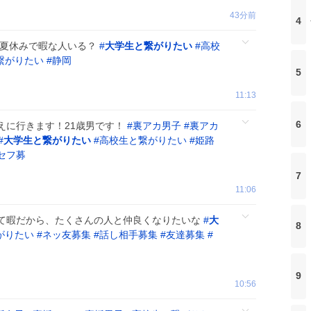
43分前
4
で夏休みで暇な人いる？
#
大学生と繋がりたい
#
高校
繋がりたい
#
静岡
5
11:13
6
えに行きます！21歳男です！
#
裏アカ男子
#
裏アカ
#
大学生と繋がりたい
#
高校生と繋がりたい
#
姫路
セフ募
7
11:06
て暇だから、たくさんの人と仲良くなりたいな
#
大
8
がりたい
#
ネッ友募集
#
話し相手募集
#
友達募集
#
9
10:56