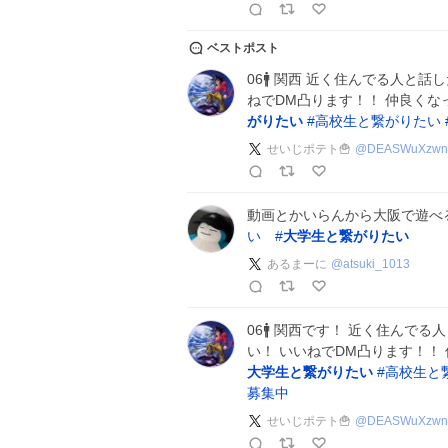
ベストポスト
06🚹 関西 近く住んでる人と
ねでDM凸ります！！ 仲良く
がりたい
#
高校生と繋がりたい
せいじポテト🍟
@
DEASWuXzwn
動画とかいらんから大阪で遊べ
い
#
大学生と繋がりたい
あるまーに
@
atsuki_1013
06🚹 関西です！ 近く住んで
い！ いいねでDM凸ります！！
大学生と繋がりたい
#
高校生と
募集中
せいじポテト🍟
@
DEASWuXzwn