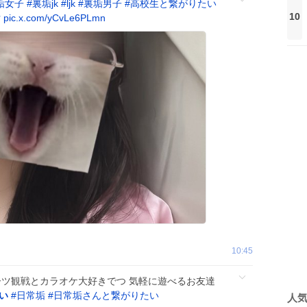
垢女子
#
裏垢jk
#
ljk
#
裏垢男子
#
高校生と繋がりたい
10
女
pic.x.com/yCvLe6PLmn
10:45
スポーツ観戦とカラオケ大好きでつ 気軽に遊べるお友達
い
#
日常垢
#
日常垢さんと繋がりたい
人