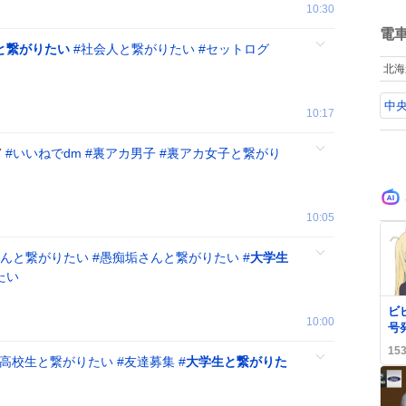
10:30
ね
数
電
と繋がりたい
#
社会人と繋がりたい
#
セットログ
北海
中央
10:17
7
#
いいねでdm
#
裏アカ男子
#
裏アカ女子と繋がり
10:05
んと繋がりたい
#
愚痴垢さんと繋がりたい
#
大学生
たい
0
ビ
10:00
号
カ
15
で
高校生と繋がりたい
#
友達募集
#
大学生と繋がりた