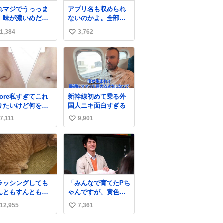
れマジでうっっま
アプリ名も収められ
。味が濃いめだか
ないのかよ。全部ダ
満足感エグいし1週
サくて本当に凄い。
1,384
3,762
い
で3キロ痩せた😭
https://t.co/LemyLG
yVkR
い
ね
数
fore私すぎてこれ
新幹線初めて乗る外
りたいけど何をや
国人ニキ面白すぎる
たら右になれるの
7,111
9,901
い
い
ね
数
ラッシングしても
「みんなで育てたPち
んともすんとも動
ゃんですが、黄色ブ
ないから京都の寺
ドウ球菌のエンテロ
12,955
7,361
い
ある庭みたいにな
トキシン（耐熱性毒
てる
素）が検出されたの
い