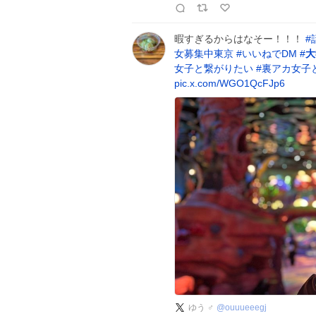
暇すぎるからはなそー！！！
#
女募集中東京
#
いいねでDM
#
大
女子と繋がりたい
#
裏アカ女子
pic.x.com/WGO1QcFJp6
ゆう ♂
@
ouuueeegj