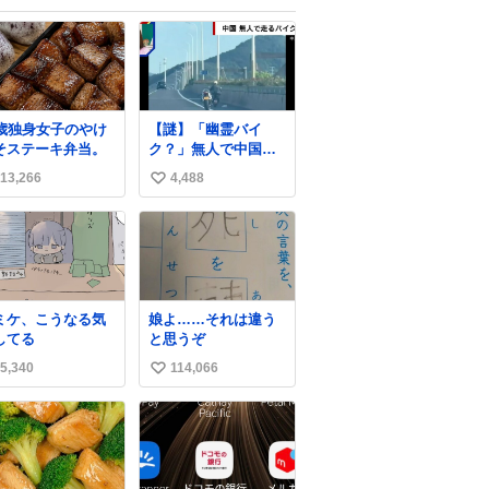
0歳独身女子のやけ
【謎】「幽霊バイ
そステーキ弁当。
ク？」無人で中国の
高速道路を爆走 中国
13,266
4,488
い
で珍しい光景が目撃
された。人が乗って
い
いないバイクが高速
ね
道路を倒れず走り続
数
けており、さらに車
線変更も。そのまま5
キロも走り続けてい
ミケ、こうなる気
娘よ……それは違う
たという。
してる
と思うぞ
5,340
114,066
い
い
ね
数