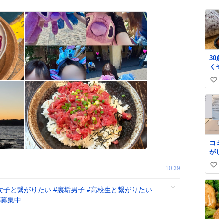
3
く
い
い
ね
数
コ
が
10:39
い
い
女子と繋がりたい
#
裏垢男子
#
高校生と繋がりたい
ね
手募集中
数