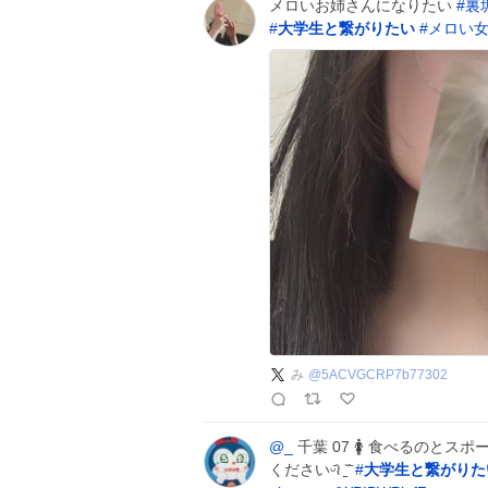
メロいお姉さんになりたい
#
裏
#
大学生と繋がりたい
#
メロい
み
@
5ACVGCRP7b77302
@_
千葉 07 🚺 食べるのと
くださいᵕ᷄≀ ̠˘᷅
#
大学生と繋がりた