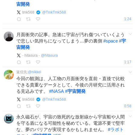
宙開発
tmk568
@
TmkTmk568
1:24
月面衝突の記事。急速に宇宙が汚れ傷ついていくよう
で悲しい気持ちになってしまう…夢の裏側
#
space
#
宇
宙開発
- hitasura -
@
hitasura
1:17
返信先:
@
nikkei
今回の観測は、人工物の月面衝突を直前・直後で比較
できる貴重なデータとして、今後の月研究に活用され
る見込みです。
#
NASA
#
宇宙開発
tmk568
@
TmkTmk568
0:58
永久磁石が、宇宙の致死的な放射線から宇宙船や人間
を守る盾になる可能性を秘めている。電源不要で堅牢
な、夢のバリアが実現するかもしれません。
#
ラボト