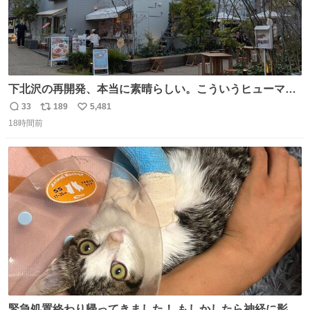
下北沢の再開発、本当に素晴らしい。こういうヒューマン
スケールの開発がいいんだよ。
33
189
5,481
返
リ
い
18時間前
信
ポ
い
数
ス
ね
ト
数
数
緊急処置終わり帰ってきました！ もしかしたら神経に影響