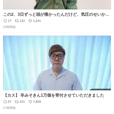
この2、3日ずっと頭が痛かったんだけど、気圧のせいかし
ら…
17
122
1,241
返
リ
い
10時間前
信
ポ
い
数
ス
ね
ト
数
数
【カス】 辛みそきん1万個を寄付させていただきました
57
151
7,859
返
リ
い
17時間前
信
ポ
い