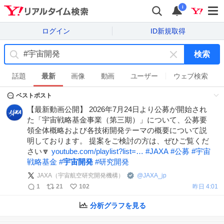
i
ログイン
ID新規取得
検索
キ
ー
話題
最新
画像
動画
ユーザー
ウェブ検索
ワ
ベストポスト
ー
ド
【最新動画公開】 2026年7月24日より公募が開始され
を
た「宇宙戦略基金事業（第三期）」について、公募要
消
領全体概略および各技術開発テーマの概要について説
す
明しております。 提案をご検討の方は、ぜひご覧くだ
さい🔽
youtube.com/playlist?list=…
#
JAXA
#
公募
#
宇宙
戦略基金
#
宇宙開発
#
研究開発
JAXA（宇宙航空研究開発機構）
@
JAXA_jp
1
21
102
昨日 4:01
分析グラフを見る