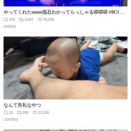
やってくれたwww流石わかってらっしゃる🤣🤣🤣 #Mステ
#西川貴教
475
5,557
75,378
返
リ
い
9時間前
信
ポ
い
数
ス
ね
ト
数
数
なんて失礼なやつ
12
202
17,119
返
リ
い
23時間前
信
ポ
い
数
ス
ね