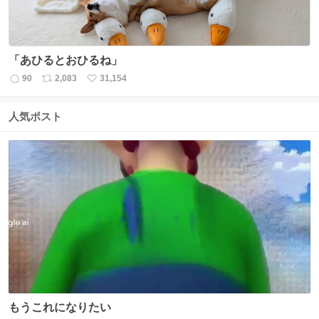
「あひるとおひるね」
90
2,083
31,154
返
リ
い
信
ポ
い
数
ス
ね
人気ポスト
ト
数
数
もうこれになりたい