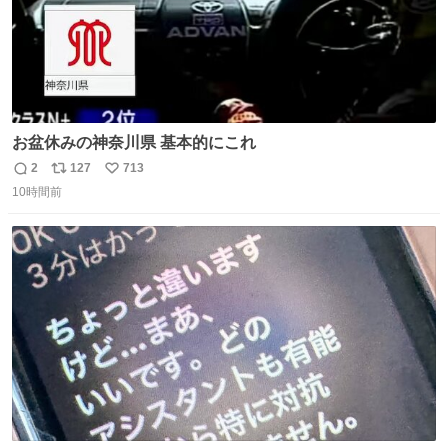
お盆休みの神奈川県 基本的にこれ
2
127
713
返
リ
い
10時間前
信
ポ
い
数
ス
ね
ト
数
数