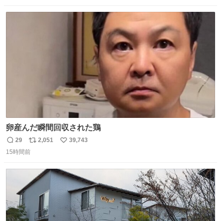
数
ス
ね
ト
数
数
卵産んだ瞬間回収された鶏
29
2,051
39,743
返
リ
い
15時間前
信
ポ
い
数
ス
ね
ト
数
数