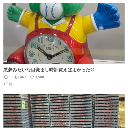
数
ス
ね
ト
数
数
悪夢みたいな目覚まし時計買えばよかった⚾
1
467
3,508
返
リ
い
1日前
信
ポ
い
数
ス
ね
ト
数
数