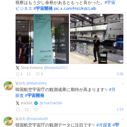
視察はもう少し余裕があるともっと良かった。
#
宇宙
ビジネス
#
宇宙開発
pic.x.com/HsUkdcLalb
Shoji Kodama
@
kodama2017
1
3
3:36
返信先:
@
MadridXtra
韓国航空宇宙庁の観測成果に期待が高まります✨
#
月
探査
#
宇宙開発
tmk568
@
TmkTmk568
1:54
返信先:
@
nogizaka46
韓国航空宇宙庁の観測データに注目です✨
#
月探査
#
宇