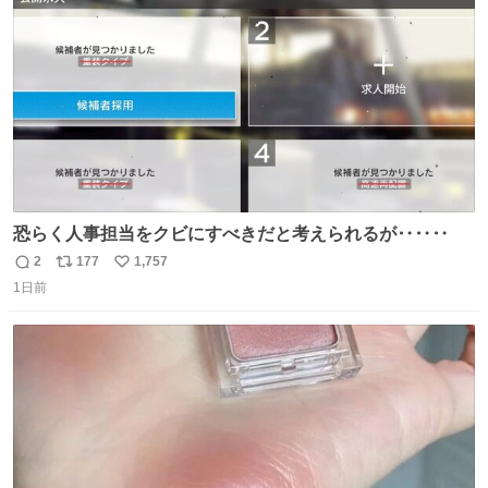
数
めてもろて とか言う
恐らく人事担当をクビにすべきだと考えられるが‥‥‥
2
177
1,757
返
リ
い
1日前
信
ポ
い
数
ス
ね
ト
数
数