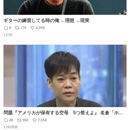
ギターの練習してる時の俺 ←理想 →現実
9
175
4,359
返
リ
い
1日前
信
ポ
い
数
ス
ね
ト
数
数
問題『アメリカが保有する空母 5つ答えよ』 名倉「ホン
マごめん、日本」
28
302
7,154
返
リ
い
12時間前
信
ポ
い