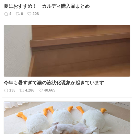
夏におすすめ！ カルディ購入品まとめ
4
6
208
返
リ
い
信
ポ
い
数
ス
ね
ト
数
数
今年も暑すぎて猫の液状化現象が起きています
138
4,286
40,665
返
リ
い
信
ポ
い
数
ス
ね
ト
数
数