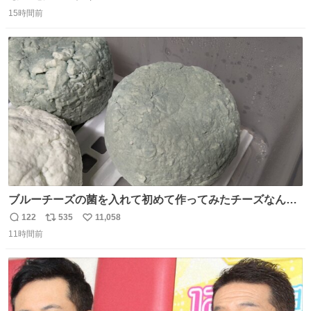
返
リ
い
15時間前
信
ポ
い
数
ス
ね
ト
数
数
ブルーチーズの菌を入れて初めて作ってみたチーズなんだ
けど 本能でちょっとヤバいと思っちゃう見た目だな
122
535
11,058
返
リ
い
11時間前
信
ポ
い
数
ス
ね
ト
数
数