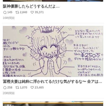
阪神優勝したらどうするんだよ…
145
2,840
35,371
返
リ
い
16時間前
信
ポ
い
数
ス
ね
ト
数
数
冨樫夫妻は純粋に浮かれてるだけな気がするな〜 全アはこ
こに自分の市場価値的なものを上乗せするので、 すっぴん
258
1,070
23,465
返
リ
い
＆寝起きのボサボサ頭でも「今日も可愛いね」が止まらな
20時間前
信
ポ
い
い。放っておくと永遠に髪撫でてきて作業進まない()
数
ス
ね
156cm40kg、年中日焼け止めとお友達の私より綺麗な手や
ト
数