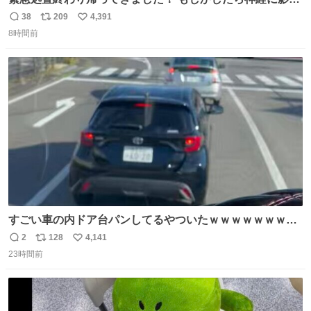
も出ているのかもと、、その影響で出にくいのもあるかも
38
209
4,391
返
リ
い
との事 内臓エコーもしてみると少し動きが弱いのかもなぁ
8時間前
信
ポ
い
と先生が言っておりました。 明日また病院です！ 帰ってき
数
ス
ね
て弟にぐるぐる言いながら甘えん坊してました☺️
ト
数
数
すごい車の内ドア台パンしてるやついたｗｗｗｗｗｗｗｗ
ｗｗｗｗｗｗ
2
128
4,141
返
リ
い
23時間前
信
ポ
い
数
ス
ね
ト
数
数