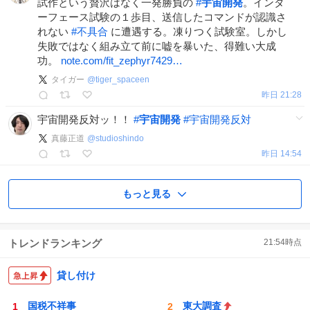
試作という贅沢はなく一発勝負の
#
宇宙開発
。インタ
ーフェース試験の１歩目、送信したコマンドが認識さ
れない
#
不具合
に遭遇する。凍りつく試験室。しかし
失敗ではなく組み立て前に嘘を暴いた、得難い大成
功。
note.com/fit_zephyr7429…
タイガー
@
tiger_spaceen
昨日 21:28
宇宙開発反対ッ！！
#
宇宙開発
#
宇宙開発反対
真藤正道
@
studioshindo
昨日 14:54
もっと見る
トレンドランキング
21:54
時点
貸し付け
国税不祥事
東大調査