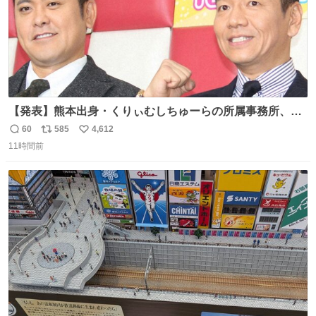
【発表】熊本出身・くりぃむしちゅーらの所属事務所、被
災地に義援金寄付 news.livedoor.com/article/detail… くり
60
585
4,612
返
リ
い
ぃむしちゅーやマツコ、有働由美子らが所属する芸能事務
11時間前
信
ポ
い
所「チャッターボックス」が7日、公式サイトを更新。熊
数
ス
ね
本地震の被災地支援のため義援金を寄付したことを公表し
ト
数
数
た。