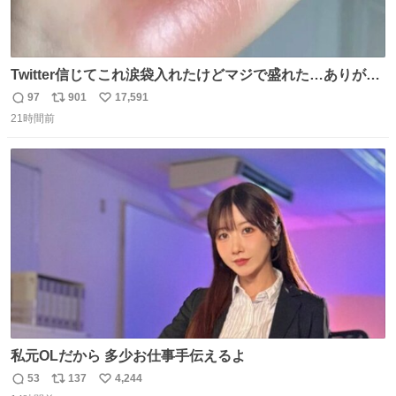
Twitter信じてこれ涙袋入れたけどマジで盛れた…ありがと
う…
97
901
17,591
返
リ
い
21時間前
信
ポ
い
数
ス
ね
ト
数
数
私元OLだから 多少お仕事手伝えるよ
53
137
4,244
返
リ
い