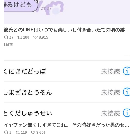
彼氏とのLINEはいつでも楽しいし付き合いたての頃の嬉し
かったLINEは無限にあるけど(同棲前は1日で各50通くらい
27
100
8,915
返
リ
い
送りあってたし)最近嬉しかったのはこれ
1日前
信
ポ
い
数
ス
ね
ト
数
数
イヤフォン無くしすぎてこれ。 その時好きだった男のセコ
ムの名前にしてる
1
119
3,606