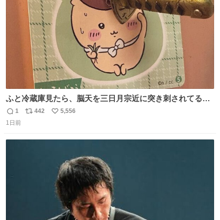
数
ふと冷蔵庫見たら、脳天を三日月宗近に突き刺されてるく
りまんじゅうパイセンが
1
442
5,556
返
リ
い
1日前
信
ポ
い
数
ス
ね
ト
数
数