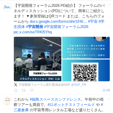
【宇宙開発フォーラム2026 PD紹介】 フォーラムのパ
ネルディスカッション(PD)について、簡単にご紹介し
ます！ ▼参加登録はQRコード または、こちらのフォ
ームから
docs.google.com/forms/d/e/1FAI…
#
宇宙
#
学
生団体
#
宇宙開発
#
宇宙開発フォーラム2026
pic.x.com/seTRKl5Yhq
宇宙開発フォーラム実行委員会@SDF
@
SDF_PR
11:08
これから
#
福島スペースカンファレンス
。午前中の視
察ツアーも満員で、
#
ロボットテストフィールド
や
#
三菱倉庫
の宇宙専用レンタル工場など盛りだくさん。