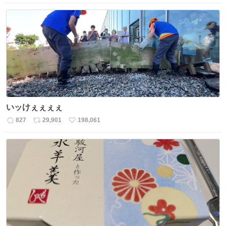
信
ポ
い
数
ス
ね
ト
数
数
いッけぇぇぇぇ
827
29,901
198,061
返
リ
い
信
ポ
い
数
ス
ね
ト
数
数