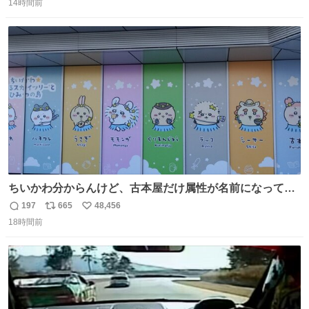
14時間前
信
ポ
い
数
ス
ね
ト
数
数
ちいかわ分からんけど、古本屋だけ属性が名前になってる
のはどういうこと？
197
665
48,456
返
リ
い
18時間前
信
ポ
い
数
ス
ね
ト
数
数