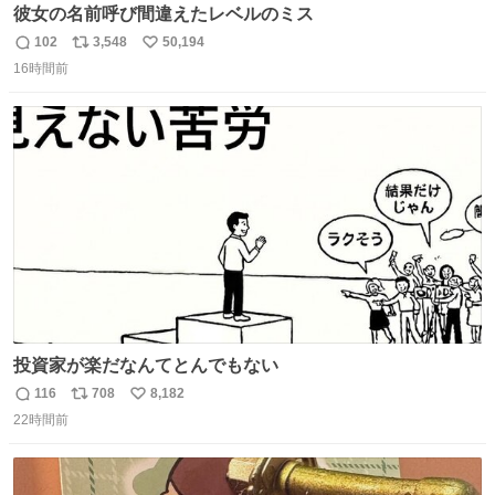
彼女の名前呼び間違えたレベルのミス
102
3,548
50,194
返
リ
い
16時間前
信
ポ
い
数
ス
ね
ト
数
数
投資家が楽だなんてとんでもない
116
708
8,182
返
リ
い
22時間前
信
ポ
い
数
ス
ね
ト
数