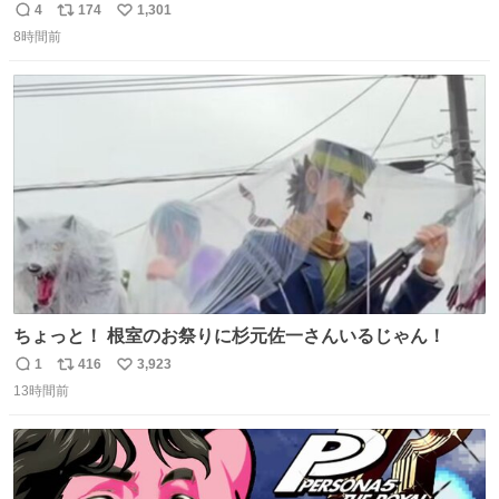
4
174
1,301
返
リ
い
8時間前
信
ポ
い
数
ス
ね
ト
数
数
ちょっと！ 根室のお祭りに杉元佐一さんいるじゃん！
1
416
3,923
返
リ
い
13時間前
信
ポ
い
数
ス
ね
ト
数
数