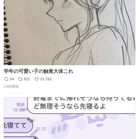
ト
数
数
学年の可愛い子の触覚大体これ
34
911
33,782
返
リ
い
14時間前
信
ポ
い
数
ス
ね
ト
数
数