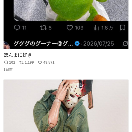
ほんまに好き
102
1,199
49,571
返
リ
い
1日前
信
ポ
い
数
ス
ね
ト
数
数