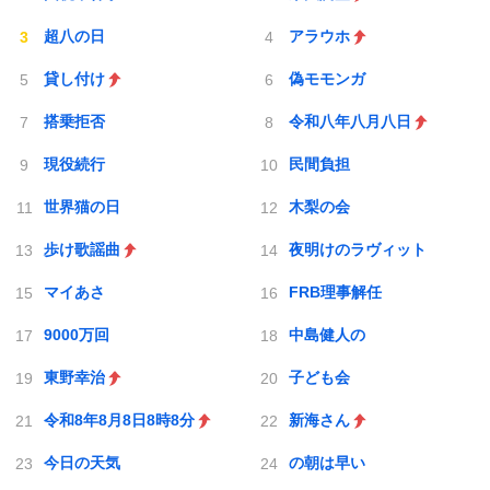
超八の日
アラウホ
貸し付け
偽モモンガ
搭乗拒否
令和八年八月八日
現役続行
民間負担
世界猫の日
木梨の会
歩け歌謡曲
夜明けのラヴィット
マイあさ
FRB理事解任
9000万回
中島健人の
東野幸治
子ども会
令和8年8月8日8時8分
新海さん
今日の天気
の朝は早い