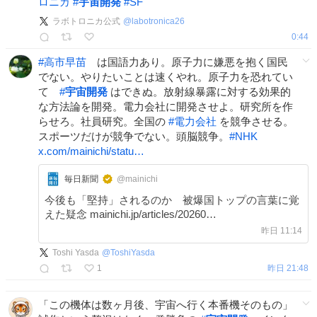
ロニカ
#
宇宙開発
#
SF
ラボトロニカ公式
@
labotronica26
0:44
#
高市早苗
は国語力あり。原子力に嫌悪を抱く国民
でない。やりたいことは速くやれ。原子力を恐れてい
て
#
宇宙開発
はできぬ。放射線暴露に対する効果的
な方法論を開発。電力会社に開発させよ。研究所を作
らせろ。社員研究。全国の
#
電力会社
を競争させる。
スポーツだけが競争でない。頭脳競争。
#
NHK
x.com/mainichi/statu…
毎日新聞
@mainichi
今後も「堅持」されるのか 被爆国トップの言葉に覚
えた疑念 mainichi.jp/articles/20260…
昨日 11:14
Toshi Yasda
@
ToshiYasda
1
昨日 21:48
「この機体は数ヶ月後、宇宙へ行く本番機そのもの」