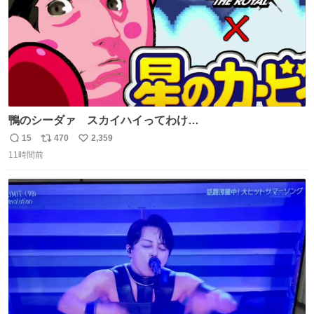
鴨のシーダァ スカイハイってわけ
youtu.be/QbctcHorQyA
15
470
2,359
返
リ
い
11時間前
信
ポ
い
数
ス
ね
ト
数
数