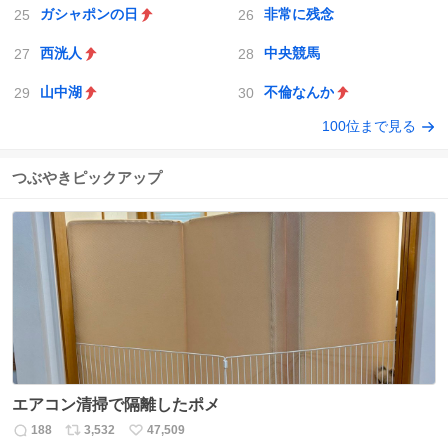
ガシャポンの日
非常に残念
西洸人
中央競馬
山中湖
不倫なんか
100位まで見る
つぶやきピックアップ
エアコン清掃で隔離したポメ
188
3,532
47,509
返
リ
い