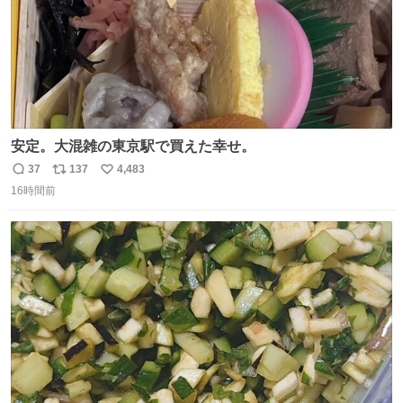
安定。大混雑の東京駅で買えた幸せ。
37
137
4,483
返
リ
い
16時間前
信
ポ
い
数
ス
ね
ト
数
数