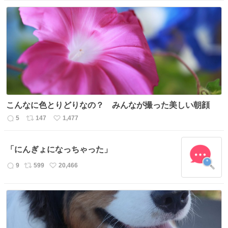
信
ポ
い
数
ス
ね
ト
数
数
こんなに色とりどりなの？ みんなが撮った美しい朝顔
5
147
1,477
返
リ
い
信
ポ
い
数
ス
ね
「にんぎょになっちゃった」
ト
数
数
9
599
20,466
返
リ
い
信
ポ
い
数
ス
ね
ト
数
数