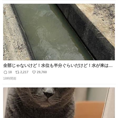
愛にかまけ，「陽キャラ」として振る舞うのを極端に中心
数
ス
ね
化する ・院生が研究環境を求め他大学に移るのを批判する
ト
数
数
過去例↓
全部じゃないけど！水位も半分ぐらいだけど！水が来はじ
めたよ！！！ 作業してくれた方々ありがとーーー
18
2,217
29,760
返
リ
い
ー！！！！！！！！！！！！！！！！！！！！！！！！！
18時間前
信
ポ
い
！
数
ス
ね
ト
数
数