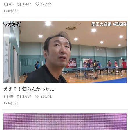
た
47
1,487
62,566
返
リ
い
14時間前
信
ポ
い
数
ス
ね
ト
数
数
ええ？！知らんかった…
48
1,657
26,541
返
リ
い
19時間前
信
ポ
い
数
ス
ね
ト
数
数