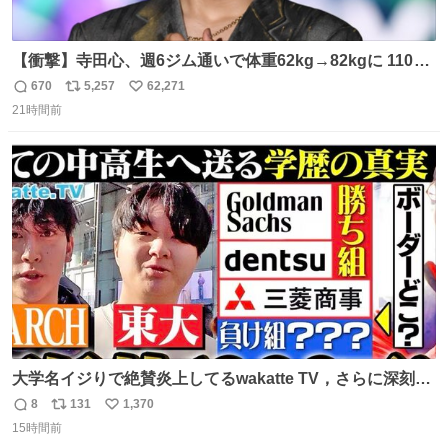
【衝撃】寺田心、週6ジム通いで体重62kg→82kgに 110kg
のベンチプレス持ち上げる姿披露
670
5,257
62,271
返
リ
い
news.livedoor.com/article/detail… 元々自重のみだった
21時間前
信
ポ
い
が、更に筋肉を大きくするためジム通いを開始。筋肉増量
数
ス
ね
のためおにぎり10個、ゼリー飲料3～4本、パスタと毎日4
ト
数
数
千kcalオーバーの食事を摂取し、増量したという。
大学名イジりで絶賛炎上してるwakatte TV，さらに深刻な
問題はこっちでは？ ・都内の特定企業に入るのを極度に推
8
131
1,370
返
リ
い
奨し，それ以外の地域で堅実に生きるのを周縁化する ・恋
15時間前
信
ポ
い