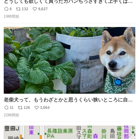
どうしても欲しくて買ったカバンちっさすぎて上手くはめ
ないと荷物入らん。女のカバンってなんでこんなちっさい
6
132
9,627
返
リ
い
の
19時間前
信
ポ
い
数
ス
ね
ト
数
数
老柴犬って、もうわざとかと思うくらい狭いところに自ら
はまりにいくじゃないですか？ 今朝ガーデニングしてる飼
11
126
3,064
返
リ
い
い主の間にはまってきて、最高に可愛かった♥️
22時間前
信
ポ
い
数
ス
ね
ト
数
数