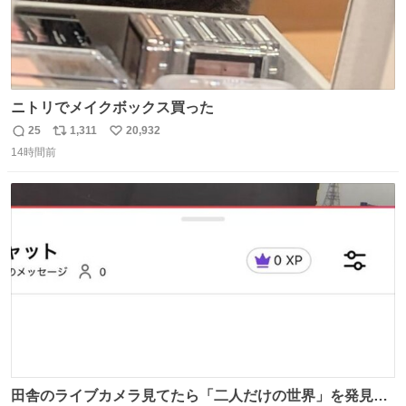
ニトリでメイクボックス買った
25
1,311
20,932
返
リ
い
14時間前
信
ポ
い
数
ス
ね
ト
数
数
田舎のライブカメラ見てたら「二人だけの世界」を発見し