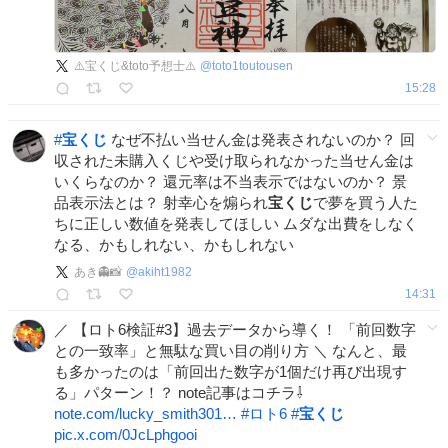
⚠️宝くじ&toto予想士⚠️
@
toto1toutousen
15:28
#
宝くじ
なぜ不払い当せん金は発表されないのか？ 回
収された未購入くじや受け取られなかった当せん金は
いくらなのか？ 還元率は不当表示ではないのか？ 景
品表示法とは？ 射幸心を煽られ
宝くじ
で夢を買う人た
ちに正しい数値を発表してほしい ムダな出費をしなく
なる、かもしれない、かもしれない
あき👻📸
@
akiht1982
14:31
／ 【ロト6検証#3】過去データから導く！ 「前回数字
との一致率」と無駄な買い目の削り方 ＼ なんと、最
も多かったのは「前回出た数字が1個だけ再び出現す
る」パターン！？ note記事はコチラ⇩
note.com/lucky_smith301…
#
ロト6
#
宝くじ
pic.x.com/0JcLphgooi