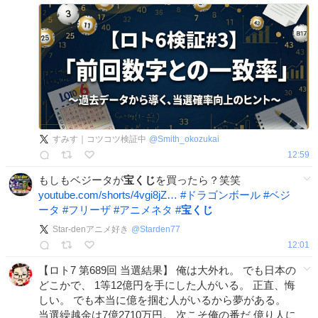
すみす｜コツコツ検証中
@
Smith_okozukai
12:59
もしもベジータが
宝くじ
を買ったら？笑笑
youtube.com/shorts/4vgi8jZ…
#
ドラゴンボール
#
ベジ
ータ
#
フリーザ
#
アニメネタ
#
宝くじ
Star-denアニメ好き
@
Starden77
12:01
【ロト7 第689回 当選結果】 俺は大外れ。 でも日本の
どこかで、 1等12億円を手にした人がいる。 正直、悔
しい。 でも本当に億を掴む人がいるから夢がある。
当選繰越金は7億2710万円。 次こそ俺の番だ 億り人に