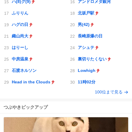
ハ(8)グ(9)
アンドロメダ銀河
ふりりん
北坂戸駅
ハグの日
男(42)
織山尚大
長崎原爆の日
はりーし
アシュテ
中房温泉
裏切りたくない
石渡ネルソン
Lowhigh
Head in the Clouds
11時02分
100位まで見る
つぶやきピックアップ