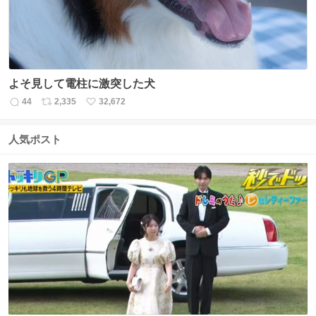
よそ見して電柱に激突した犬
44
2,335
32,672
返
リ
い
信
ポ
い
数
ス
ね
人気ポスト
ト
数
数