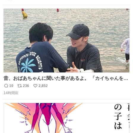
信
ポ
い
数
ス
ね
ト
数
数
昔、おばあちゃんに聞いた事があるよ。 「カイちゃんをい
じめると、アイツが海から上がって来るぞ。」って。
10
236
2,852
返
リ
い
14時間前
信
ポ
い
数
ス
ね
ト
数
数