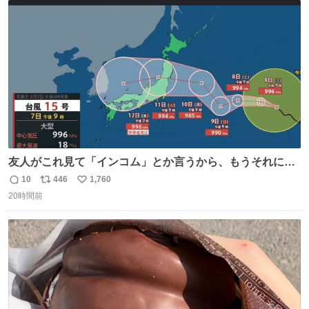
ト
数
数
友人がこれ見て「インコム」とか言うから、もうそれにし
か見えなくなっちゃった。
10
446
1,760
返
リ
い
20時間前
信
ポ
い
数
ス
ね
ト
数
数