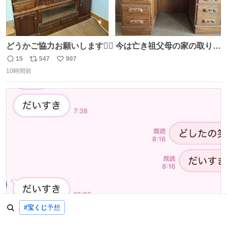
どうかご協力お願いします🙇‍♂️ 今は亡き祖父母の家の取り壊
しが決まり、どうしても処分して欲しくない食器棚と机の
15
547
907
返
リ
い
引き取り手を探しております この2つは私の祖母が当初一
10時間前
信
ポ
い
目惚れで購入したもので、祖母はc型肝炎で58歳という若
数
ス
ね
さで亡くなりましたが、この家具達をとても大切にしてお
ト
数
数
りました 続く↓
かわいい夫だよほんと
#宝くじ
予想
77
533
39,694
返
リ
い