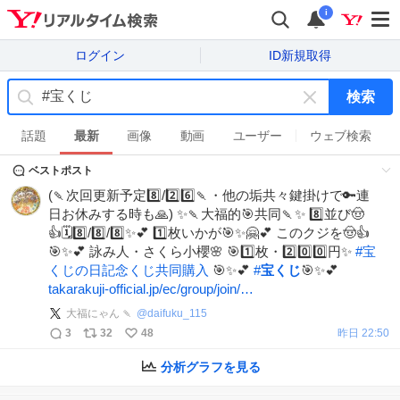
i
ログイン
ID新規取得
検索
キ
ー
話題
最新
画像
動画
ユーザー
ウェブ検索
ワ
ベストポスト
ー
ド
(🍡次回更新予定8️⃣/2️⃣6️⃣🍡・他の垢共々鍵掛けで🔑連
を
日お休みする時も🙏) ✨🍡大福的🎯共同🍡✨ 8️⃣並び🤠
消
👍🗓️8️⃣/8️⃣/8️⃣✨💕 1️⃣枚いかが🎯✨🤗💕 このクジを🤠👍
す
🎯✨💕 詠み人・さくら小櫻🌸 🎯1️⃣枚・2️⃣0️⃣0️⃣円✨
#
宝
くじの日記念くじ共同購入
🎯✨💕
#
宝くじ
🎯✨💕
takarakuji-official.jp/ec/group/join/…
大福にゃん 🍡
@
daifuku_115
3
32
48
昨日 22:50
分析グラフを見る