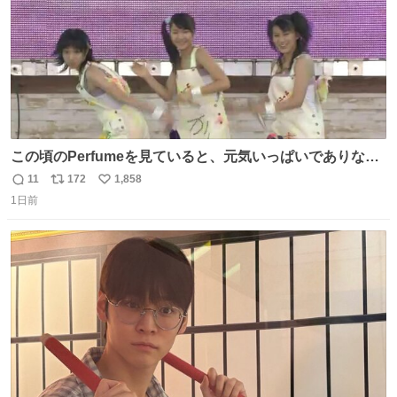
この頃のPerfumeを見ていると、元気いっぱいでありなが
ら決して感情に任せすぎることなく、しっかりと制御され
11
172
1,858
返
リ
い
たダンスであることに新鮮に驚く。3人のあげた足の向き
1日前
信
ポ
い
や角度とか本当に細かな部分まできっちりと揃っていてそ
数
ス
ね
こから積み重ねてきた努力や練習量が見て取れる…
ト
数
数