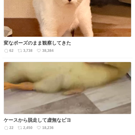
変なポーズのまま観察してきた
62
3,738
38,384
返
リ
い
信
ポ
い
数
ス
ね
ト
数
数
ケースから脱走して虚無なピヨ
22
2,450
18,236
返
リ
い