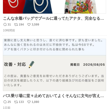
こんな水着バッグでプールに通ってたアナタ、完全なる同
世代（笑） #70年代 #80年代 #昭和レトロ
31
194
3,599
返
リ
い
10時間前
信
ポ
い
数
ス
ね
ト
数
数
バス乗り場に堂々止めておいてよくそんなに文句が言える
ね 運転士は日本人やったのなら韓国人は関係ないし、なん
25
133
1,080
返
リ
い
なら68歳も関係ない…
1日前