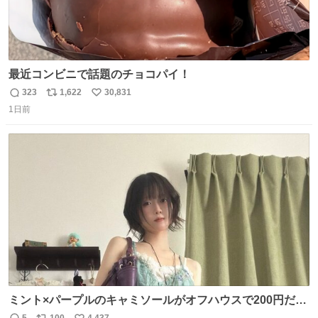
最近コンビニで話題のチョコパイ！
323
1,622
30,831
返
リ
い
1日前
信
ポ
い
数
ス
ね
ト
数
数
ミント×パープルのキャミソールがオフハウスで200円だっ
た♩
5
100
4,437