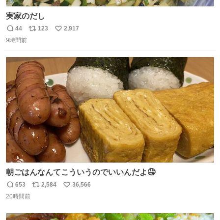
実家のだし
44
123
2,917
返
リ
い
9時間前
信
ポ
い
数
ス
ね
ト
数
数
朝ごはんなんてこういうのでいいんだよ🤤
653
2,584
36,566
返
リ
い
20時間前
信
ポ
い
数
ス
ね