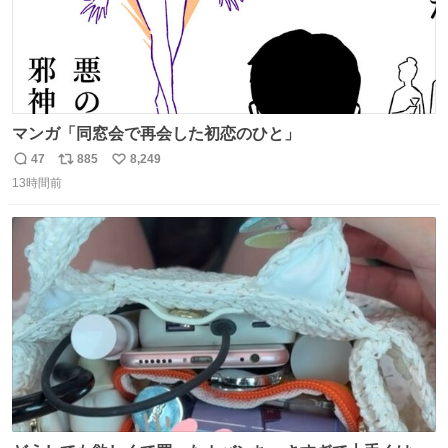
マンガ「同窓会で再会した初恋のひと」
47
885
8,249
返
リ
い
13時間前
信
ポ
い
数
ス
ね
ト
数
数