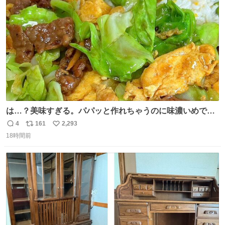
ト
数
数
は…？美味すぎる。パパッと作れちゃうのに味濃いめで満
足感エグいの天才だろ🥹
4
161
2,293
返
リ
い
18時間前
信
ポ
い
数
ス
ね
ト
数
数