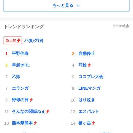
もっと見る
トレンドランキング
21:38
時点
ハ(8)グ(9)
平野佳寿
自動停止
早起きHL
耳栓
乙卯
コスプレ大会
エランガ
LINEマンガ
野球の日
はり泣き
そんなの関係ねぇ
エスパルト
熊本県熊本
槍ヶ岳