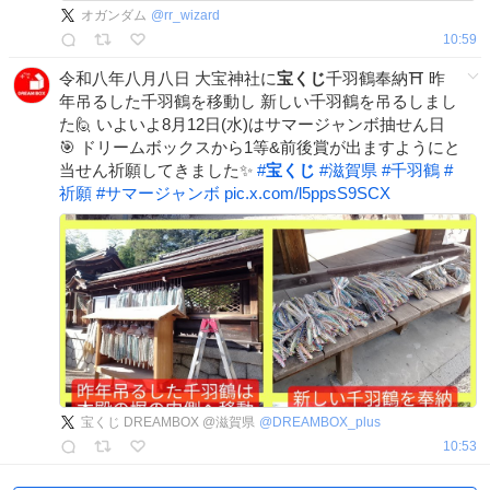
オガンダム
@
rr_wizard
10:59
令和八年八月八日 大宝神社に
宝くじ
千羽鶴奉納⛩️ 昨
年吊るした千羽鶴を移動し 新しい千羽鶴を吊るしまし
た🙋 いよいよ8月12日(水)はサマージャンボ抽せん日
🎯 ドリームボックスから1等&前後賞が出ますようにと
当せん祈願してきました✨
#
宝くじ
#
滋賀県
#
千羽鶴
#
祈願
#
サマージャンボ
pic.x.com/l5ppsS9SCX
宝くじ DREAMBOX @滋賀県
@
DREAMBOX_plus
10:53