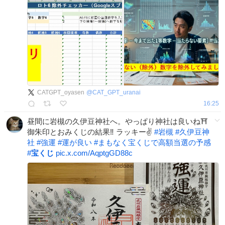
CATGPT_oyasen
@
CAT_GPT_uranai
16:25
昼間に岩槻の久伊豆神社へ。やっぱり神社は良いね⛩️
御朱印とおみくじの結果‼️ ラッキー✌️
#
岩槻
#
久伊豆神
社
#
強運
#
運が良い
#
まもなく宝くじで高額当選の予感
#
宝くじ
pic.x.com/AqptgGD88c