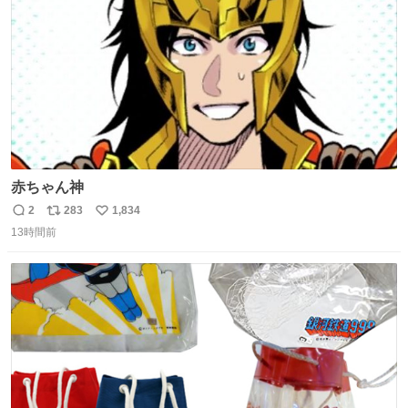
数
赤ちゃん神
2
283
1,834
返
リ
い
13時間前
信
ポ
い
数
ス
ね
ト
数
数