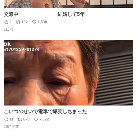
交際中 結婚して5年
2
132
1,538
返
リ
い
1日前
信
ポ
い
数
ス
ね
ト
数
数
こいつのせいで電車で爆笑しちまった
11
676
7,372
返
リ
い
16時間前
信
ポ
い
数
ス
ね