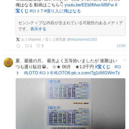
俺はなる 動画はこちら👇
youtu.be/EEb0MwcMBFw
#
宝くじ
#
ロト7
#
億り人に俺はなる
センシティブな内容が含まれている可能性のあるメディア
です。
表示する
おくchannel ／宝くじ研究家
@
okuchannel1203
1
3
12:00
夏、最後の月。 最先よく五等拾いましたが 連勝はい
つも通り駄目😭。 ☆★ 08月 ★1.0千円
#
宝くじ
#
ロ
ト
#
LOTO
#
ロト6
#
LOTO6
pic.x.com/7g1zMGWmTz