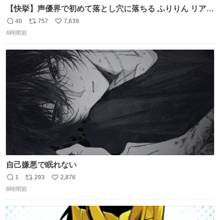
【快挙】声優界で初めて落とし穴に落ちる ふりりん リアク
ションが最高過ぎる🤣 #ドッキリGP #降幡愛
40
757
7,639
返
リ
い
4時間前
信
ポ
い
数
ス
ね
ト
数
数
自己嫌悪で眠れない
1
293
2,876
返
リ
い
8時間前
信
ポ
い
数
ス
ね
ト
数