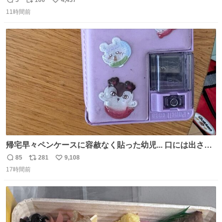
返
リ
い
11時間前
信
ポ
い
数
ス
ね
ト
数
数
帰宅早々ペンケースに容赦なく貼った幼児... 口には出さぬ
が勿体無い精神で心がざわつく.....ッ
85
281
9,108
返
リ
い
17時間前
信
ポ
い
数
ス
ね
ト
数
数