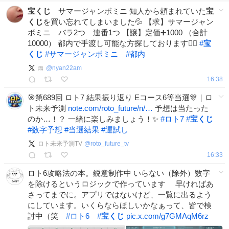
宝くじ
サマージャンボミニ 知人から頼まれていた
宝
くじ
を買い忘れてしまいました💦 【求】サマージャン
ボミニ バラ2つ 連番1つ 【譲】定価➕1000 （合計
10000） 都内で手渡し可能な方探しております🙇‍♀️
#
宝
くじ
#
サマージャンボミニ
#
都内
🎀
@
nyan22am
16:38
🎯第689回 ロト7 結果振り返り Eコース6等当選🎊｜ロ
ト未来予測
note.com/roto_future/n/…
予想は当たった
のか…！？ 一緒に楽しみましょう！✨
#
ロト7
#
宝くじ
#
数字予想
#
当選結果
#
運試し
ロト未来予測TV
@
roto_future_tv
16:33
ロト6攻略法の本。鋭意制作中 いらない（除外）数字
を除けるというロジックで作っています 早ければあ
さってまでに。アプリではないけど、一覧に出るよう
にしています。いくらならほしいかなぁって、皆で検
討中（笑
#
ロト6
#
宝くじ
pic.x.com/g7GMAqM6rz