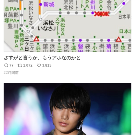
さすがと言うか、もうアホなのかと
77
1,072
3,813
返
リ
い
22時間前
信
ポ
い
数
ス
ね
ト
数
数