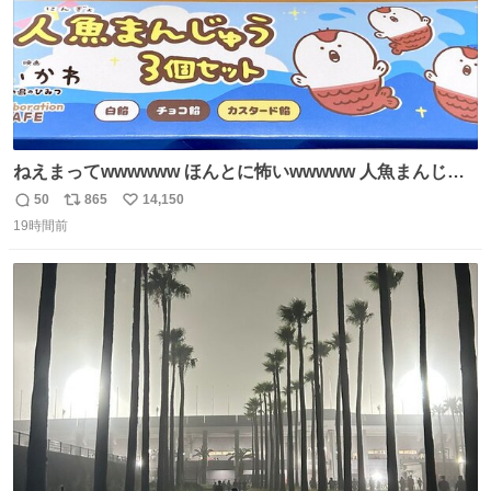
ねえまってwwwwww ほんとに怖いwwwww 人魚まんじゅ
う買ってきたから私も永遠のいのちを…ぐへへ…と思いな
50
865
14,150
返
リ
い
がら1つ食べたら 奥歯欠けたんだけど！！！！？？？ しか
19時間前
信
ポ
い
もガッツリ😭 まんじゅうだよ？？？？？？ ガリッて言っ
数
ス
ね
たから何？と思って口から出したら自分の歯wwwwww セ
ト
数
数
イレーンの呪いじゃん😭