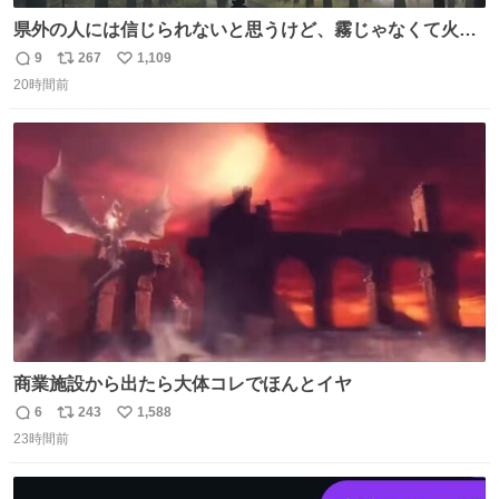
県外の人には信じられないと思うけど、霧じゃなくて火山
灰です🌋 #桜島
9
267
1,109
返
リ
い
20時間前
信
ポ
い
数
ス
ね
ト
数
数
商業施設から出たら大体コレでほんとイヤ
6
243
1,588
返
リ
い
23時間前
信
ポ
い
数
ス
ね
ト
数