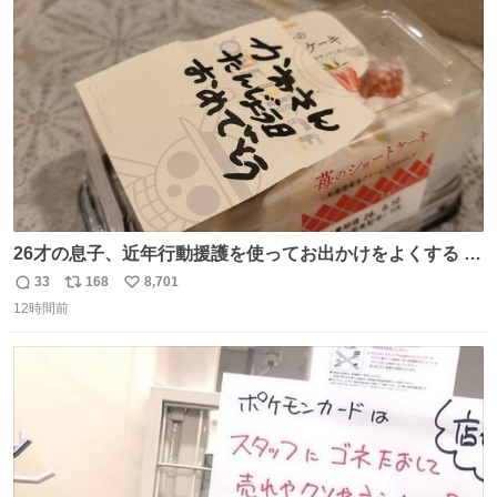
ト
数
数
26才の息子、近年行動援護を使ってお出かけをよくする 親
との外出はもう嫌らしい。 中身は小学生位なのに小癪な😅
33
168
8,701
返
リ
い
昨日は夜のショッピングモールに行った 先に寝といてよ❗
12時間前
信
ポ
い
と何度も何度も言い残して。 起きたら冷蔵庫に… ああ、こ
数
ス
ね
れ買いに行ってくれたんだ…😭
ト
数
数