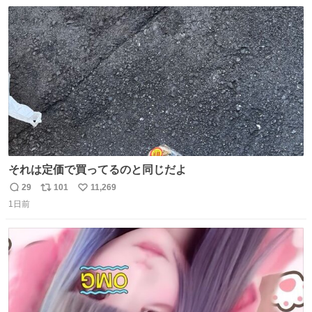
数
ス
ね
ト
数
数
それは定価で買ってるのと同じだよ
29
101
11,269
返
リ
い
1日前
信
ポ
い
数
ス
ね
ト
数
数