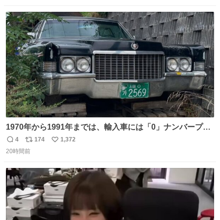
数
ス
ね
ト
数
数
1970年から1991年までは、輸入車には「0」ナンバープレ
ートが使用されていました。 その後、この制度は廃止さ
4
174
1,372
返
リ
い
れ、すべての「0」ナンバープレートは抹消・無効化され
20時間前
信
ポ
い
ました。 ところが最近、その「0」ナンバープレートを装
数
ス
ね
着した車両が発見されました。 今でも残っていること自体
ト
数
数
が奇跡です……。