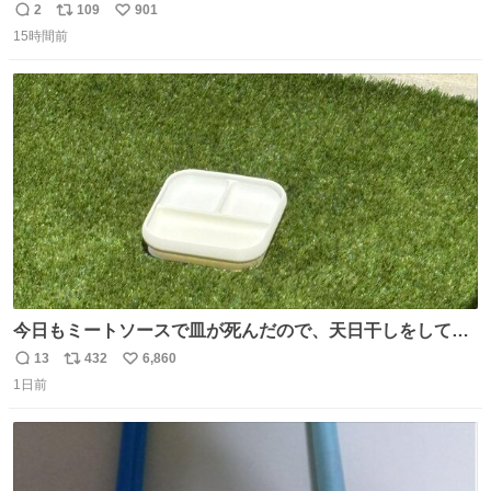
2
109
901
返
リ
い
15時間前
信
ポ
い
数
ス
ね
ト
数
数
今日もミートソースで皿が死んだので、天日干しをしてい
ます🍝 ありがとう先人の知恵
13
432
6,860
返
リ
い
1日前
信
ポ
い
数
ス
ね
ト
数
数