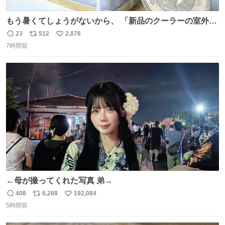
もう暑くてしょうがないから、 「新品のクーラーの室外機
のミニチュア」 でも見ていってよ
23
512
2,876
返
リ
い
7時間前
信
ポ
い
数
ス
ね
ト
数
数
←母が撮ってくれた写真 弟→
408
6,288
192,084
返
リ
い
5時間前
信
ポ
い
数
ス
ね