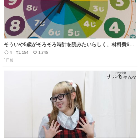
そういや5歳がそろそろ時計を読みたいらしく、材料費600
円で作れる知育時計作ってみた！ めっちゃ簡単！ ありがと
4
154
1,745
返
リ
い
う先人！
1日前
信
ポ
い
数
ス
ね
ト
数
数