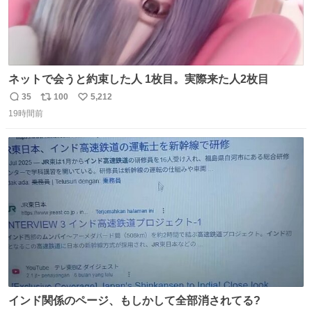
ネットで会うと約束した人 1枚目。実際来た人2枚目
35
100
5,212
返
リ
い
19時間前
信
ポ
い
数
ス
ね
ト
数
数
インド関係のページ、もしかして全部消されてる?