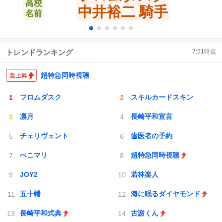
高校
中井裕二 騎手
名前
トレンドランキング
7:51
時点
超特急同時視聴
フロムダスク
スキルカードスキン
凛月
長崎平和宣言
チェリヴェント
歯医者の予約
ぺこマリ
超特急同時視聴
JOY2
若林楽人
五十幡
海に眠るダイヤモンド
長崎平和式典
古謝くん