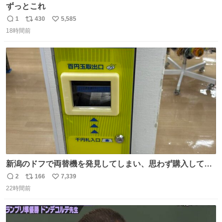
ずっとこれ
1
430
5,585
返
リ
い
18時間前
信
ポ
い
数
ス
ね
ト
数
数
新潟のドフで両替機を発見してしまい、思わず購入してし
まい大阪に発送するイベントが発生
2
166
7,339
返
リ
い
22時間前
信
ポ
い
数
ス
ね
ト
数