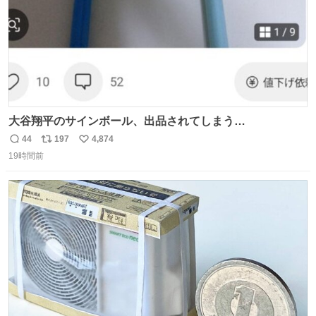
大谷翔平のサインボール、出品されてしまう…
44
197
4,874
返
リ
い
19時間前
信
ポ
い
数
ス
ね
ト
数
数