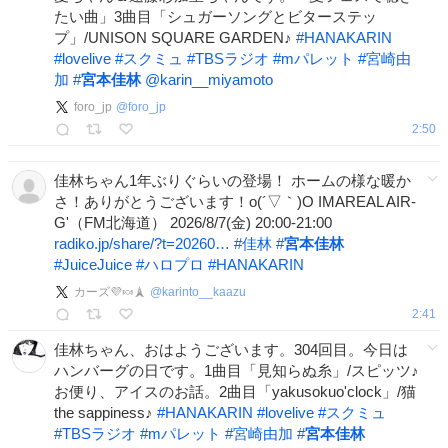
たい曲」3曲目「シュガーソングとビターステッ
プ」/UNISON SQUARE GARDEN♪
#
HANAKARIN
#
lovelive
#
スクミュ
#
TBSラジオ
#
mパレット
#
宮崎由
加
#
宮本佳林
@karin__miyamoto
foro_jp
@
foro_jp
2:50
佳林ちゃん1年ぶりぐらいの登場！ ホームの様な暖か
さ！ありがとうございます！o(´▽｀)O IMAREAL AIR-
G'（FM北海道） 2026/8/7(金) 20:00-21:00
radiko.jp/share/?t=20260…
#
佳林
#
宮本佳林
#
JuiceJuice
#
ハロプロ
#
HANAKARIN
カーズ💜🍬🗼
@
karinto__kaazu
2:41
佳林ちゃん、おはようございます。304回目。今日は
ハンバーグの日です。1曲目「見知らぬ糸」/スピッツ♪
お便り、アイスのお話。2曲目「yakusokuo'clock」/猫
the sappiness♪
#
HANAKARIN
#
lovelive
#
スクミュ
#
TBSラジオ
#
mパレット
#
宮崎由加
#
宮本佳林