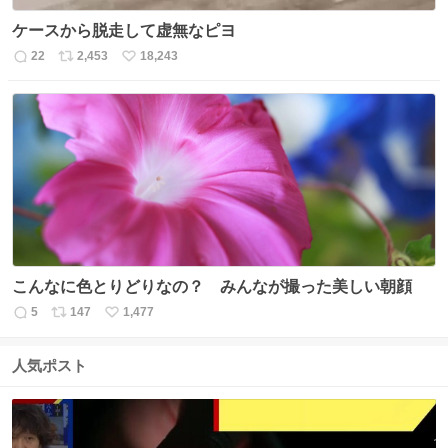
ケースから脱走して虚無なピヨ
22
2,453
18,243
返
リ
い
信
ポ
い
数
ス
ね
ト
数
数
こんなに色とりどりなの？ みんなが撮った美しい朝顔
5
147
1,477
返
リ
い
信
ポ
い
数
ス
ね
人気ポスト
ト
数
数