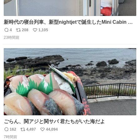
新時代の寝台列車、新型nightjetで誕生したMini Cabin ま
さに走るカプセルホテルといった感じで、一人旅で利用す
4
208
1,105
返
リ
い
るのにはちょうどいい設備。 他の人も言ってましたが、サ
23時間前
信
ポ
い
ンライズの後継に欲しい…
数
ス
ね
ト
数
数
ごらん、関アジと関サバ 君たちがいた海だよ
162
4,497
44,094
返
リ
い
7時間前
信
ポ
い