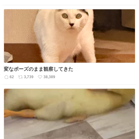
返
リ
い
信
ポ
い
数
ス
ね
ト
数
数
変なポーズのまま観察してきた
62
3,739
38,389
返
リ
い
信
ポ
い
数
ス
ね
ト
数
数