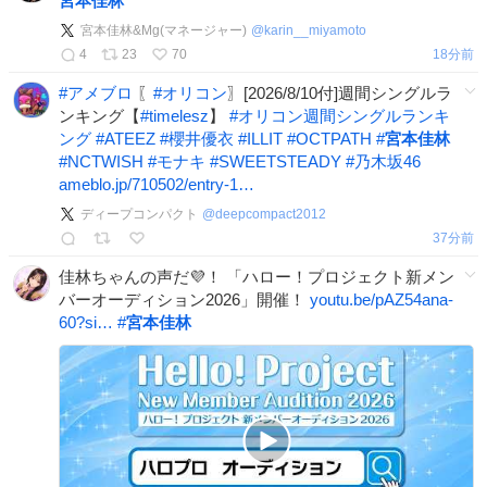
宮本佳林
宮本佳林&Mg(マネージャー)
@
karin__miyamoto
4
23
70
18分前
#
アメブロ
〖
#
オリコン
〗[2026/8/10付]週間シングルラ
ンキング【
#
timelesz
】
#
オリコン週間シングルランキ
ング
#
ATEEZ
#
櫻井優衣
#
ILLIT
#
OCTPATH
#
宮本佳林
#
NCTWISH
#
モナキ
#
SWEETSTEADY
#
乃木坂46
ameblo.jp/710502/entry-1…
ディープコンパクト
@
deepcompact2012
37分前
佳林ちゃんの声だ💜！ 「ハロー！プロジェクト新メン
バーオーディション2026」開催！
youtu.be/pAZ54ana-
60?si…
#
宮本佳林