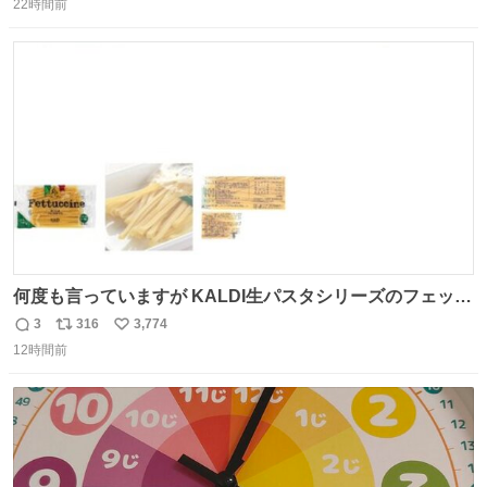
22時間前
信
ポ
い
数
ス
ね
ト
数
数
何度も言っていますが KALDI生パスタシリーズのフェット
チーネは 真剣(ガチ)で美味いぞ
3
316
3,774
返
リ
い
12時間前
信
ポ
い
数
ス
ね
ト
数
数