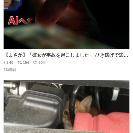
【まさか】「彼女が事故を起こしました」 ひき逃げで逃走
した男、AIの相談履歴で“ウソ発覚” 警察が男のスマホを押
40
154
904
返
リ
い
収して解析すると、出頭する前に事故の詳しい状況やどう
7時間前
信
ポ
い
対応すればいいかをAIに相談していたことがわかった。し
数
ス
ね
かし、AIの回答は「正直に警察に話すように」だった。
ト
数
数