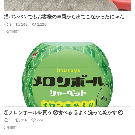
猫バンバンでもお客様の車両から出てこなかったにゃんこ
🐈 救出しようとした工場長が腕を引っ掻かれ、ぱんぱんに
9
108
1,120
返
リ
い
膨れ上がり、傷だらけ血だらけになりながらも何とか救出
23時間前
信
ポ
い
したこの子はその後、工場長の家の子になりました😌💕
数
ス
ね
ト
数
数
①メロンボールを買う ②食べる ③よく洗って乾かす ④か
わいい
5
116
774
返
リ
い
6時間前
信
ポ
い