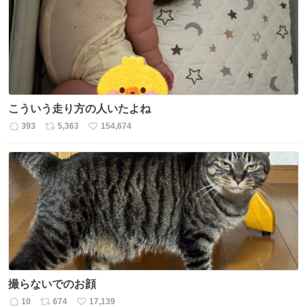
こういう走り方の人いたよね
393
5,363
154,674
返
リ
い
信
ポ
い
数
ス
ね
ト
数
数
撮らないでのお顔
10
674
17,139