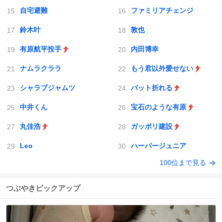
自宅避難
ファミリアチェンジ
鈴木叶
敦也
有原航平投手
内田博幸
ナムラクララ
もう君以外愛せない
シャラブジャムツ
バット折れる
中井くん
宝石のような有原
丸佳浩
ガッポリ建設
Leo
ハーパージュニア
100位まで見る
つぶやきピックアップ