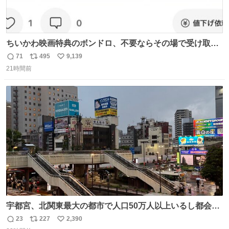
ちいかわ映画特典のボンドロ、不要ならその場で受け取り
辞退すれば良いのに白々しい
71
495
9,139
返
リ
い
21時間前
信
ポ
い
数
ス
ね
ト
数
数
宇都宮、北関東最大の都市で人口50万人以上いるし都会何
だろうなと思っていたら想像以上に都会で興奮した
23
227
2,390
返
リ
い