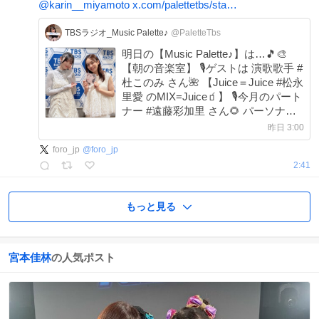
@karin__miyamoto
x.com/palettetbs/sta…
TBSラジオ_Music Palette♪
@PaletteTbs
明日の【Music Palette♪】は…🎵🎨
【朝の音楽室】 🎙️ゲストは 演歌歌手 #
杜このみ さん🌺 【Juice＝Juice #松永
里愛 のMIX=Juice🧃】 🎙️今月のパート
ナー #遠藤彩加里 さん🌻 パーソナリ
ティ：#宮本佳林 🌈 #mパレット #今
昨日 3:00
週のゲスト
foro_jp
@
foro_jp
2:41
もっと見る
宮本佳林
の人気ポスト