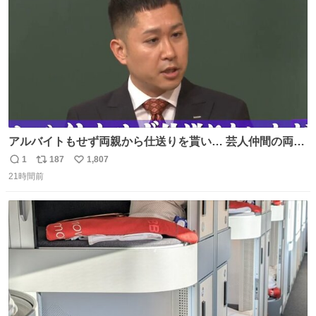
数
アルバイトもせず両親から仕送りを貰い… 芸人仲間の両親
のスネまでかじる!? ドンデコルテ銀次⚡️ 無料見逃し配信は
1
187
1,807
返
リ
い
こちらから ▶︎abema.go.link/gBLVb ◤しくじり先生
21時間前
信
ポ
い
ABEMAにて毎週最新話無料配信中◢ @10000nabe
数
ス
ね
@akmllube0617
ト
数
数