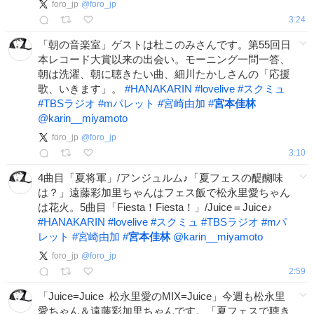
foro_jp
@
foro_jp
3:24
「朝の音楽室」ゲストは杜このみさんです。第55回日
本レコード大賞以来の出会い。モーニング一問一答、
朝は洗濯、朝に聴きたい曲、細川たかしさんの「応援
歌、いきます」。
#
HANAKARIN
#
lovelive
#
スクミュ
#
TBSラジオ
#
mパレット
#
宮崎由加
#
宮本佳林
@karin__miyamoto
foro_jp
@
foro_jp
3:10
4曲目「夏将軍」/アンジュルム♪「夏フェスの醍醐味
は？」遠藤彩加里ちゃんはフェス飯で松永里愛ちゃん
は花火。5曲目「Fiesta！Fiesta！」/Juice＝Juice♪
#
HANAKARIN
#
lovelive
#
スクミュ
#
TBSラジオ
#
mパ
レット
#
宮崎由加
#
宮本佳林
@karin__miyamoto
foro_jp
@
foro_jp
2:59
「Juice=Juice 松永里愛のMIX=Juice」今週も松永里
愛ちゃん＆遠藤彩加里ちゃんです。「夏フェスで聴き