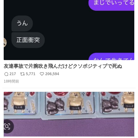
数
友達事故で片腕吹き飛んだけどクソポジティブで死ぬ
217
5,771
206,594
返
リ
い
18時間前
信
ポ
い
数
ス
ね
ト
数
数