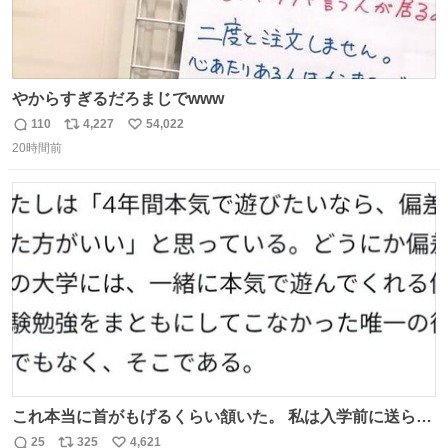
やからすぎるだろまじでwww
110
4,227
54,022
返
リ
い
20時間前
信
ポ
い
数
ス
ね
ト
数
数
これ本当に首がもげるくらい頷いた。 私は入学前に送られ
てきた、大学のサークル紹介冊子を見た時点で終わりを感
25
325
4,621