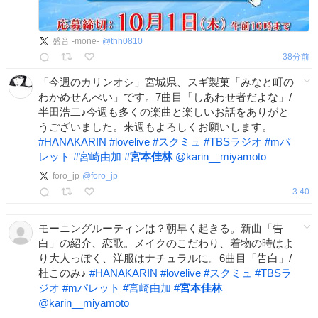
盛音 -mone-
@
thh0810
38分前
「今週のカリンオシ」宮城県、スギ製菓「みなと町の
わかめせんべい」です。7曲目「しあわせ者だよな」/
半田浩二♪今週も多くの楽曲と楽しいお話をありがと
うございました。来週もよろしくお願いします。
#
HANAKARIN
#
lovelive
#
スクミュ
#
TBSラジオ
#
mパ
レット
#
宮崎由加
#
宮本佳林
@karin__miyamoto
foro_jp
@
foro_jp
3:40
モーニングルーティンは？朝早く起きる。新曲「告
白」の紹介、恋歌。メイクのこだわり、着物の時はよ
り大人っぽく、洋服はナチュラルに。6曲目「告白」/
杜このみ♪
#
HANAKARIN
#
lovelive
#
スクミュ
#
TBSラ
ジオ
#
mパレット
#
宮崎由加
#
宮本佳林
@karin__miyamoto