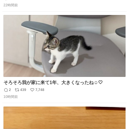
返
リ
い
じたので、女子大でもないくせに偏差値の高い大学のイン
22時間前
信
ポ
い
カレサークルに突撃して所属するという奇行で事なきを得
数
ス
ね
た。 高偏差値に行けないならせめてそれくらいした方が予
ト
数
数
後がいいです。 https://t.co/9nMHIrETkw
そろそろ我が家に来て1年、大きくなったね☺️🤍
2
439
7,748
返
リ
い
10時間前
信
ポ
い
数
ス
ね
ト
数
数