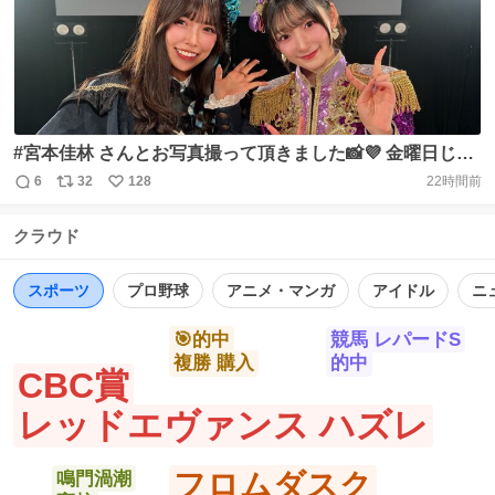
#宮本佳林 さんとお写真撮って頂きました📸💜 金曜日じゃ
なくても #HANAKIN ヘビロテ中です🎧´‐ どんな時も佳林
6
32
128
22時間前
返
リ
い
ちゃんさんの歌声が人生の隣にあって、、卒コンの続いて
信
ポ
い
いくSTORYは大涙で聴いていました...🥲︎ 憧れの方とお会い
クラウド
数
ス
ね
できたこと、夢みたいです🫧 またお会いできるように頑張
ト
数
数
ります✊🏻❤️‍🔥 https://t.co/da42c6BVoy
スポーツ
プロ野球
アニメ・マンガ
アイドル
ニ
🎯的中
競馬 レパードS
複勝 購入
的中
CBC賞
レッドエヴァンス ハズレ
フロムダスク
鳴門渦潮