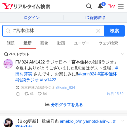
i
ログイン
ID新規取得
検索
キ
ー
話題
最新
画像
動画
ユーザー
ウェブ検索
ワ
ベストポスト
ー
ド
FM924 AM1422 ラジオ日本「
宮本佳林
の雑談ラジオ」
を
今週もありがとうございました‼️来週はゲスト登場、
#
消
田村芽実
さんです、お楽しみに‼️
#
karin924
#
宮本佳林
す
#
雑談ラジオ
#
try1422
宮本佳林の雑談ラジオ
@
karin_924
41
84
昨日 15:59
分析グラフを見る
【Blog更新】 揖保乃糸
ameblo.jp/miyamotokarin-…
#