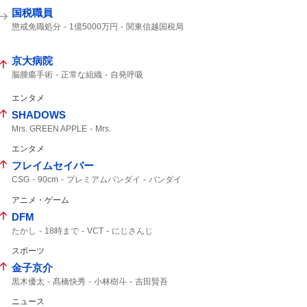
国税職員
懲戒免職処分
1億5000万円
関東信越国税局
知り合った
受け取り
税務調査
京大病院
脳腫瘍手術
正常な組織
自発呼吸
通常の生活
腫瘍でない
自発呼吸不能の重篤状態
竹田くん
エンタメ
極めて重大な事態
植物状態
重篤
SHADOWS
医療事故
MBSニュース
MRI検査
Mrs. GREEN APPLE
Mrs.
エンタメ
フレイムセイバー
CSG
90cm
プレミアムバンダイ
バンダイ
アギト
アニメ・ゲーム
DFM
たかし
18時まで
VCT
にじさんじ
スポーツ
金子京介
黒木優太
髙橋快秀
小林樹斗
吉田賢吾
カストロ
ウレーニャ
中村剛也
選手登録
ニュース
富山