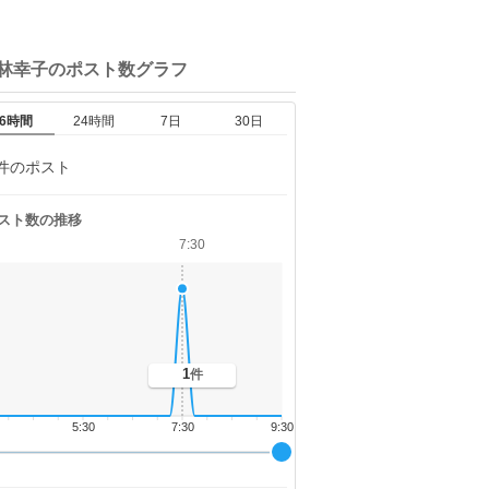
小林幸子の
ポスト数グラフ
6時間
24時間
7日
30日
件のポスト
スト数の推移
7:30
1
件
5:30
7:30
9:30