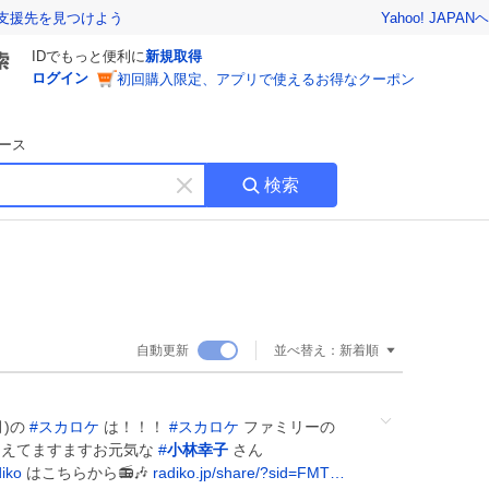
Yahoo! JAPAN
ヘ
支援先を見つけよう
IDでもっと便利に
新規取得
ログイン
初回購入限定、アプリで使えるお得なクーポン
ース
検索
キ
ー
ワ
ー
ド
を
消
自動更新
並べ替え：
新着順
す
月)の
#
スカロケ
は！！！
#
スカロケ
ファミリーの
超えてますますお元気な
#
小林幸子
さん
diko
はこちらから📻🎶
radiko.jp/share/?sid=FMT…