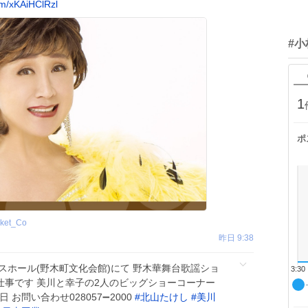
om/xKAiHClRzl
#
1
ポ
cket_Co
昨日 9:38
ニスホール(野木町文化会館)にて 野木華舞台歌謡ショ
3:30
仕事です 美川と幸子の2人のビッグショーコーナー
お問い合わせ028057➖2000
#
北山たけし
#
美川