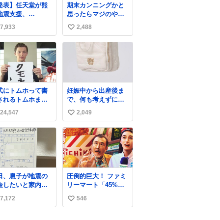
発表】任天堂が熊
期末カンニングかと
地震支援、
思ったらマジのやつ
witch 2」など無
で草 B4でIDMってこ
7,933
2,488
い
修理へ 保証切れで
とはおそらく就職だ
対象
し、内定取り消し？
い
ws.livedoor.com/
それと夏休み期間の
ね
icle/detail… 任天
停学って無意味じゃ
数
が令和8年熊本地震
ね？
被災者支援とし
、災害救助法適用
式にトムホって書
妊娠中から出産後ま
域からの同社製品
されるトムホまだ
で、何も考えずにサ
修理について、27
白い
ッと持って行けるよ
2月1日まで無償で
24,547
2,049
い
うなショルダーバッ
応すると発表し
グが欲しいな〜と思
い
「Switch 2」や
っていたのだけど
witch」「Joy-
ね
snidelでめちゃくち
on」などが対象。
数
ゃピッタリなものを
見つけたので買っ
た！✨ スマホと小物
日、息子が地震の
圧倒的巨大！ ファミ
とペットボトルが入
金したいと家内と
リーマート「45%増
るの最高すぎる🥹 し
便局に行ったみた
量作戦」には都市伝
かもスマホ入れ独立
7,172
546
い
です。おもちゃと
説が隠されている、
してるしファスナー
買う選択肢もあっ
のかもしれない。
い
ない！地味に嬉しい