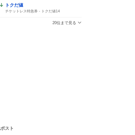
トクだ値
チケットレス特急券
トクだ値14
新幹線eチケット
週末パス
えきねっと
チケットレス
JR東日本
JR東
20位まで見る
気ポスト