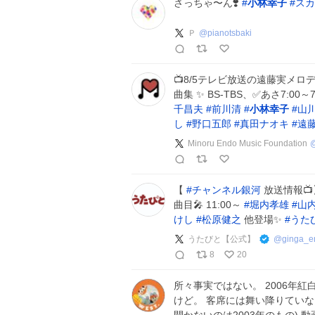
さっちゃ〜ん❣️
#
小林幸子
#
スカ
Ｐ
@
pianotsbaki
📺8/5テレビ放送の遠藤実メロデ
曲集 ✨ BS-TBS、✅あさ7:0
千昌夫
#
前川清
#
小林幸子
#
山
し
#
野口五郎
#
真田ナオキ
#
遠
Minoru Endo Music Foundation
【
#
チャンネル銀河
放送情報📺
曲目🎤 11:00～
#
堀内孝雄
#
山
けし
#
松原健之
他登場✨
#
うた
うたびと【公式】
@
ginga_e
8
20
所々事実ではない。 2006年
けど。 客席には舞い降りていな