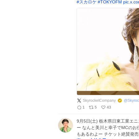
#
スカロケ
#
TOKYOFM
pic.x.c
SkyrocketCompany
@
Skyro
1
5
43
9月5日(土) 栃木県日東工業エ
ー なんと美川と幸子でMCのお
もあるわよー チケット絶賛発売日 