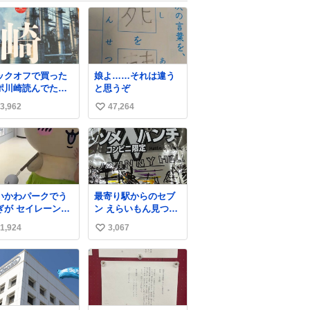
ックオフで買った
娘よ……それは違う
ポ川崎読んでた
と思うぞ
，前の持ち主がラ
3,962
47,264
い
パーになる決意を
た形跡があってウ
い
た
ね
数
いかわパークでう
最寄り駅からのセブ
ぎが セイレーン倒
ン えらいもん見つけ
うとしてた笑笑
てしまった これ売っ
1,924
3,067
い
てくれへんかな… #
浅井健一 #ポテチ
い
#ロックの名盤
ね
数