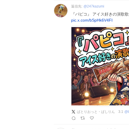
返信先:
@
247kazumi
『パピコ』 アイス好きの演歌
pic.x.com/bSpHk6V4FI
ぱとりおっと・ぱしりん 3.1
@