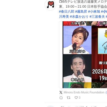
📺8/5テレビ放送の遠藤実メロ
東、19:00～21:00 日本歌
#
春日八郎
#
霧島昇
#
小林旭
#
小
川寿美
#
水森かおり
#
三波春夫
Minoru Endo Music Foundation
3