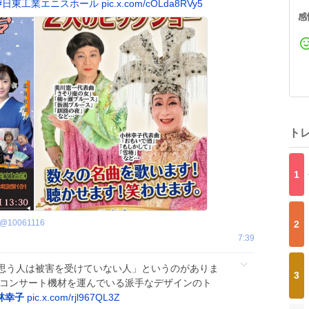
#
日東工業エニスホール
pic.x.com/cOLda8RVy5
感
ト
1
@
10061116
2
7:39
思う人は被害を受けていない人」というのがありま
3
段コンサート機材を運んでいる派手なデザインのト
林幸子
pic.x.com/rjl967QL3Z