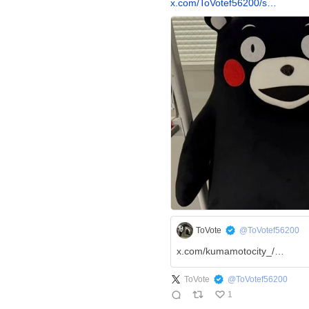
x.com/ToVotef56200/s…
ToVote
@ToVotef56200
x.com/kumamotocity_/…
ToVote
@
ToVotef56200
1