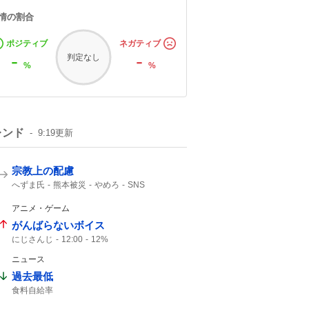
情の割合
ポジティブ
ネガティブ
-
-
判定なし
%
%
レンド
9:19
更新
宗教上の配慮
へずま氏
熊本被災
やめろ
SNS
アニメ・ゲーム
がんばらないボイス
にじさんじ
12:00
12%
ニュース
過去最低
食料自給率