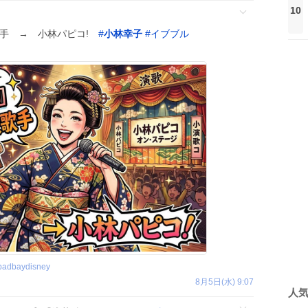
10
歌手 → 小林パピコ!
#
小林幸子
#
イブブル
badbaydisney
8月5日(水) 9:07
人