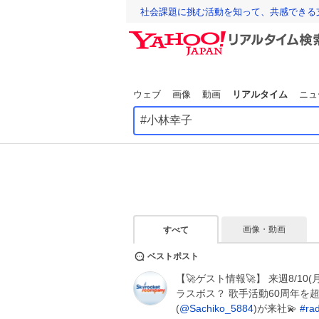
社会課題に挑む活動を知って、共感できる
ウェブ
画像
動画
リアルタイム
ニュ
画像・動画
すべて
ベストポスト
【🚀ゲスト情報🚀】 来週8/10(
ラスボス？ 歌手活動60周年を
(
@Sachiko_5884
)が来社💫
#
ra