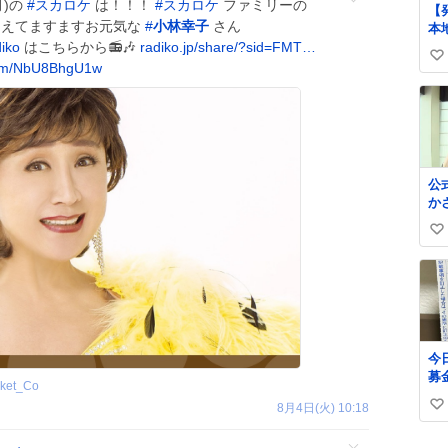
月)の
#
スカロケ
は！！！
#
スカロケ
ファミリーの
【
超えてますますお元気な
#
小林幸子
さん
本
「S
diko
はこちらから📻🎶
radiko.jp/share/?sid=FMT…
い
償
com/NbU8BhgU1w
も
い
ne
ね
art
数
堂
の
て
公
地
か
の
面
年
い
対
い
た。
「S
ね
C
数
今
募
cket_Co
郵
8月4日(火) 10:18
い
い
か
い