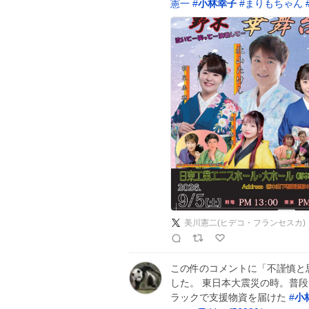
憲一
#
小林幸子
#
まりもちゃん
美川憲二(ヒデコ・フランセスカ)
この件のコメントに「不謹慎と
した。 東日本大震災の時。普
ラックで支援物資を届けた
#
小