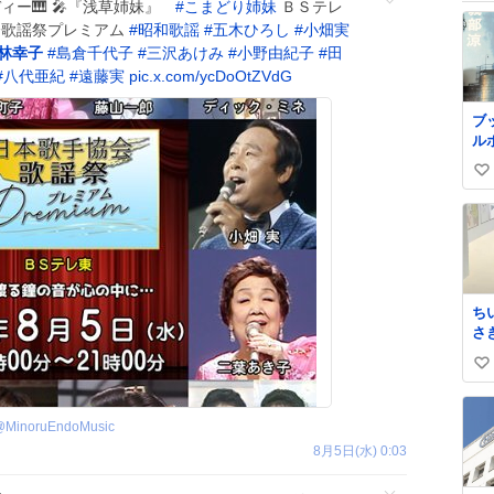
ディー🎹 🎤『浅草姉妹』
#
こまどり姉妹
ＢＳテレ
手協会歌謡祭プレミアム
#
昭和歌謡
#
五木ひろし
#
小畑実
林幸子
#
島倉千代子
#
三沢あけみ
#
小野由紀子
#
田
#
八代亜紀
#
遠藤実
pic.x.com/ycDoOtZVdG
ブ
ル
ら
い
ッ
し
い
ケ
ね
数
ち
さ
そ
い
い
ね
@
MinoruEndoMusic
数
8月5日(水) 0:03