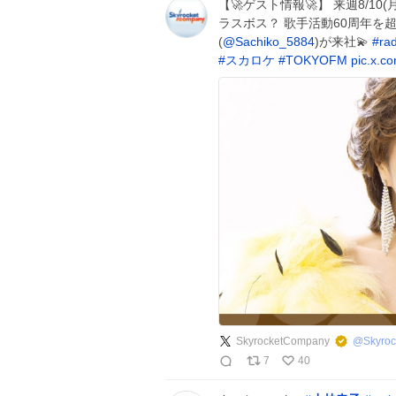
【🚀ゲスト情報🚀】 来週8/10(
ラスボス？ 歌手活動60周年を
(
@Sachiko_5884
)が来社💫
#
ra
#
スカロケ
#
TOKYOFM
pic.x.
SkyrocketCompany
@
Skyro
7
40