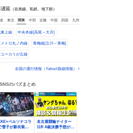
と思うけど、自分
web-
やつ！！！
ね
貯めてた2万円を役
mu.jp/news/79509/
数
車遅延
（在来線、私鉄、地下鉄）
立てて欲しい、み
なも元気になって
道
東北
関東
中部
近畿
中国
四国
九州
しいと。家内も一
に募金したので、
武東上線
中央本線[高尾～大月]
分も何かできたら
ぁと思いました。
京メトロ丸ノ内線
青梅線[立川～青梅]
万ユーカリが丘線
全国の運行情報（Yahoo!路線情報）
SNSのバズまとめ
0
IKKE×ペルソナコラ
名古屋競輪ナイター
で雪子が新衣装で
11R A級決勝予想が熱
場、ファンは「か
狂、リポストで記事