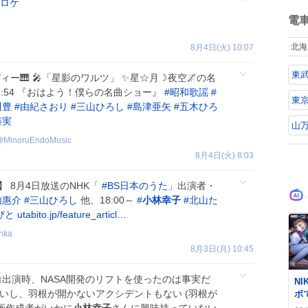
た
ロケ
ね
で
数
電
に
ん
北海
8月4日(火) 10:07
欲
緒
東
自
ィー🎹 🎤「星影のワルツ」 ✨星☆月☽夜空🌌の名
な
0～7:54 『おはよう！僕らの名曲ショー』
#
昭和歌謡
#
東
川豊
#
由紀さおり
#
三山ひろし
#
島津亜矢
#
五木ひろ
藤実
山
@
MinoruEndoMusic
8月4日(火) 8:03
】 8月4日放送のNHK「
#
BS日本のうた
」出演者・
内惠介
#
三山ひろし
他、18:00～
#
小林幸子
#
北山た
びと
utabito.jp/feature_articl…
nka
8月3日(月) 10:45
0
紅白出演時、NASA開発のリフトを使ったのは事実だ
N
いし、羽根が開かないアクシデントもない (羽根が
ボ
登