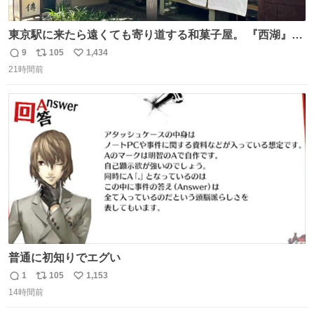
東京駅に来たら遠くても寄り道する和菓子屋。 『西湖』と
いう笹に包まれ、蓮根の粉で出来た生菓子がたまらなく美
9
105
1,434
返
リ
い
味しい。 笹の香りと和三盆の風味、蓮粉のもちもちと特徴
21時間前
信
ポ
い
ある食感は唯一無二。
数
ス
ね
ト
数
数
普通に初知りでエグい
1
105
1,153
返
リ
い
14時間前
信
ポ
い
数
ス
ね