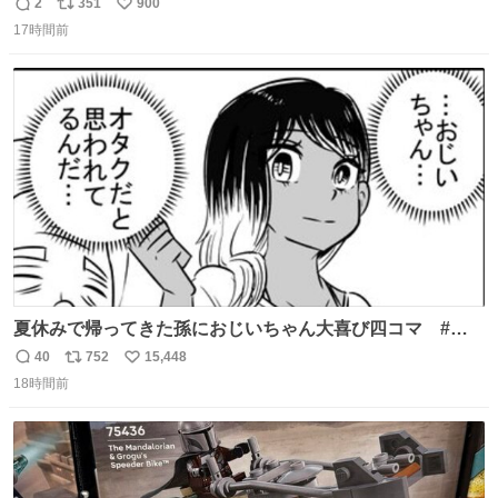
の書き出ししてて最高
2
351
900
返
リ
い
17時間前
信
ポ
い
数
ス
ね
ト
数
数
夏休みで帰ってきた孫におじいちゃん大喜び四コマ #四
コマ漫画 #Web漫画 #漫画が読めるハッシュタグ
40
752
15,448
返
リ
い
18時間前
信
ポ
い
数
ス
ね
ト
数
数