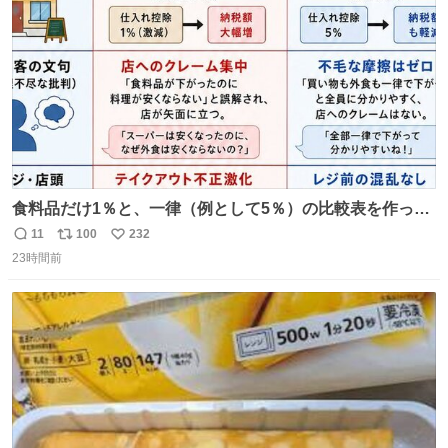
数
食料品だけ1％と、一律（例として5％）の比較表を作って
みました。 参考になるかと思います。
11
100
232
返
リ
い
23時間前
信
ポ
い
数
ス
ね
ト
数
数