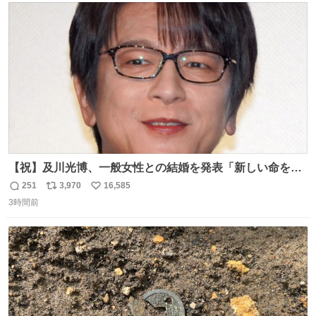
ト
数
数
【祝】及川光博、一般女性との結婚を発表「新しい命を授
かっております」 news.livedoor.com/lite/article_d…
251
3,970
16,585
返
リ
い
「私、及川光博はこの度、交際しておりました方と入籍い
3時間前
信
ポ
い
たしました。また、新しい命を授かっております」「今後
数
ス
ね
も変わらず俳優として、ミッチーとして、努力し精進して
ト
数
数
参ります」とつづった。