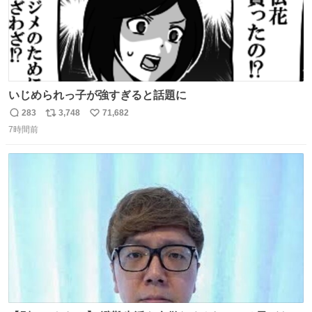
いじめられっ子が強すぎると話題に
283
3,748
71,682
返
リ
い
7時間前
信
ポ
い
数
ス
ね
ト
数
数