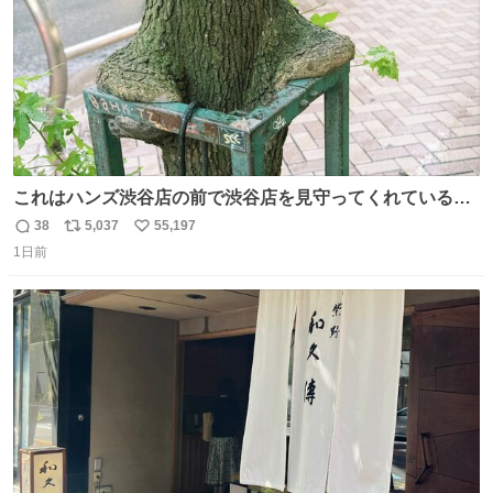
これはハンズ渋谷店の前で渋谷店を見守ってくれている
「くつろ木」。
38
5,037
55,197
返
リ
い
1日前
信
ポ
い
数
ス
ね
ト
数
数