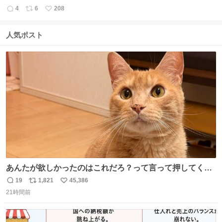
4
6
208
返
リ
い
信
ポ
い
数
ス
ね
人気ポスト
ト
数
数
あんたが欲しかったのはこれだろ？って言って押してくれ
た手形がコチラ
19
1,821
45,386
返
リ
い
21時間前
信
ポ
い
数
ス
ね
ト
数