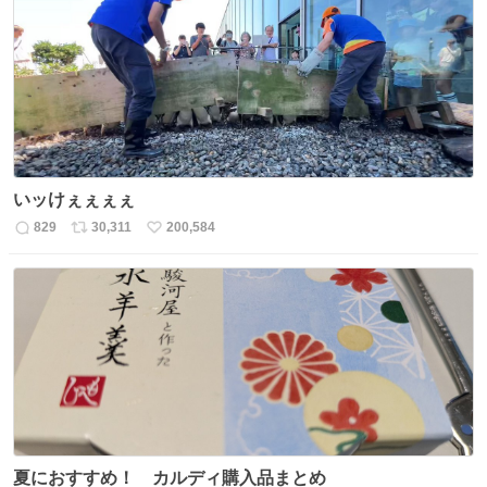
数
ス
ね
ト
数
数
いッけぇぇぇぇ
829
30,311
200,584
返
リ
い
信
ポ
い
数
ス
ね
ト
数
数
夏におすすめ！ カルディ購入品まとめ