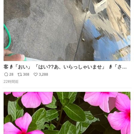
ト
数
数
客👴「おい」 「はい??あ、いらっしゃいませ」 👴「さっ
きからずっと水出しっぱなしでもったいないだろ」 「静電
28
308
3,288
返
リ
い
気を逃がし、熱くなった地面の温度を下げ、引火事故の防
22時間前
信
ポ
い
止の為必要な作業です」 👴「水不足の昨今にもったいない
数
ス
ね
ことをするな!!」 それでは歌います、聞いてください 「井
ト
数
数
戸水」