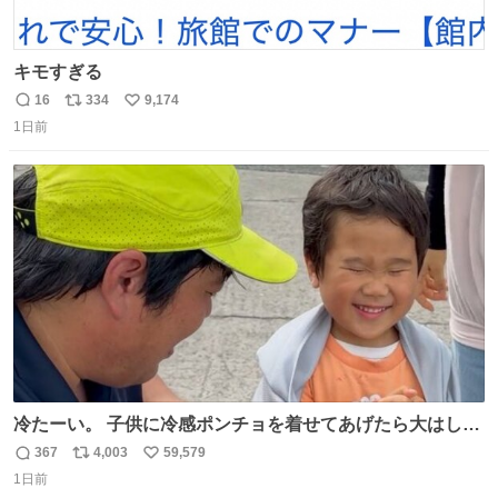
キモすぎる
16
334
9,174
返
リ
い
1日前
信
ポ
い
数
ス
ね
ト
数
数
冷たーい。 子供に冷感ポンチョを着せてあげたら大はしゃ
ぎで喜んでくれました。 こんな素敵な代物を提供してくれ
367
4,003
59,579
返
リ
い
た山口県の恩師に感謝。
1日前
信
ポ
い