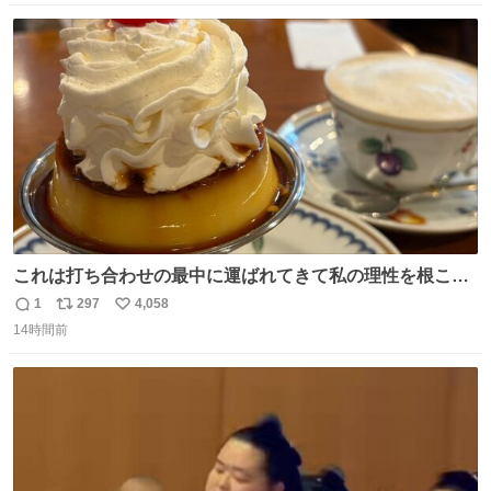
数
ス
ね
ト
数
数
これは打ち合わせの最中に運ばれてきて私の理性を根こそ
ぎ奪い去ったプリンの写真です。
1
297
4,058
返
リ
い
14時間前
信
ポ
い
数
ス
ね
ト
数
数