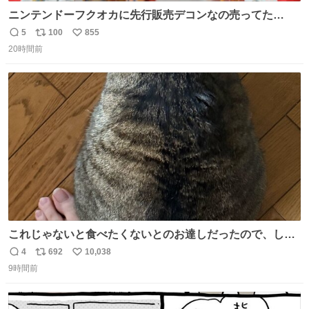
ニンテンドーフクオカに先行販売デコンなの売ってた
ー！？ 磁石でくっつくプルバックカーらしい
5
100
855
返
リ
い
20時間前
信
ポ
い
数
ス
ね
ト
数
数
これじゃないと食べたくないとのお達しだったので、しっ
ぽ置き場係になっている
4
692
10,038
返
リ
い
9時間前
信
ポ
い
数
ス
ね
ト
数