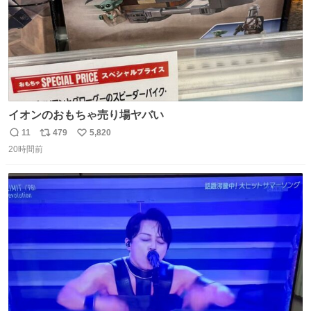
イオンのおもちゃ売り場ヤバい
11
479
5,820
返
リ
い
20時間前
信
ポ
い
数
ス
ね
ト
数
数