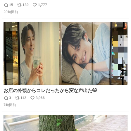
言で… 中森明菜さんが思わず本音をこぼす瞬間😭
15
130
1,777
返
リ
い
20時間前
信
ポ
い
数
ス
ね
ト
数
数
お店の外観からコレだったから変な声出た🤭
3
112
3,966
返
リ
い
7時間前
信
ポ
い
数
ス
ね
ト
数
数