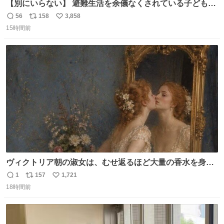
【別にいらない】 避難生活を余儀なくされている子どもた
ちのためにヒカキンボックス1000個を寄付させていただき
56
158
3,858
返
リ
い
ました
15時間前
信
ポ
い
数
ス
ね
ト
数
数
ヴィクトリア朝の淑女は、むせ返るほど大量の香水を身に
つけるものではないとされていた。それでも香水は、髪や
1
157
1,721
返
リ
い
肌の手入れと同じくらい、ヴィクトリア朝の女性達の美容
18時間前
信
ポ
い
習慣に欠かせないものだった。 当時の香水は、現在私たち
数
ス
ね
が知る香水よりも単純な組成で、その大部分は薔薇、菫、
ト
数
数
ベルガモット、