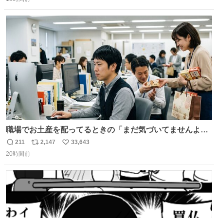
信
ポ
い
数
ス
ね
ト
数
数
職場でお土産を配ってるときの「まだ気づいてませんよ」
的な演技が毎回シンドい。
211
2,147
33,643
返
リ
い
20時間前
信
ポ
い
数
ス
ね
ト
数
数