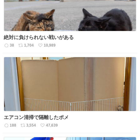
絶対に負けられない戦いがある
38
1,704
10,989
返
リ
い
信
ポ
い
数
ス
ね
ト
数
数
エアコン清掃で隔離したポメ
188
3,554
47,639
返
リ
い
信
ポ
い