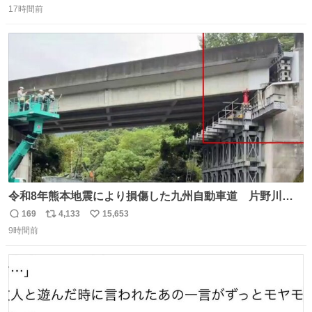
17時間前
信
ポ
い
数
ス
ね
ト
数
数
令和8年熊本地震により損傷した九州自動車道 片野川橋
（下り線）の復旧作業を行っています。 タイムラプス動画
169
4,133
15,653
返
リ
い
で、段差が生じた橋桁をジャッキアップしている様子をご
9時間前
信
ポ
い
紹介します。 引き続き、早期復旧に向けて着実に工事を進
数
ス
ね
めてまいります。 #NEXCO西日本 #熊本地震
ト
数
数