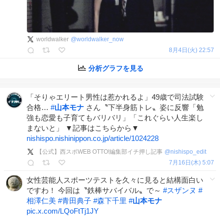
worldwalker
@
worldwalker_now
8月4日(火) 22:57
分析グラフを見る
「そりゃエリート男性は惹かれるよ」49歳で司法試験
合格…
#
山本モナ
さん〝下半身筋トレ〟姿に反響「勉
強も恋愛も子育てもバリバリ」「これぐらい人生楽し
まないと」 ▼記事はこちらから▼
nishispo.nishinippon.co.jp/article/1024228
【公式】西スポWEB OTTO!編集部イチ押し記事
@
nishispo_edit
7月16日(木) 5:07
女性芸能人スポーツテストを久々に見ると結構面白い
ですわ！ 今回は〝鉄棒サバイバル〟で～
#
スザンヌ
#
相澤仁美
#
青田典子
#
森下千里
#
山本モナ
pic.x.com/LQoFtTj1JY