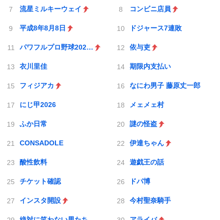
流星ミルキーウェイ
コンビニ店員
平成8年8月8日
ドジャース7連敗
パワフルプロ野球2026-2027
依与吏
衣川里佳
期限内支払い
フィジアカ
なにわ男子 藤原丈一郎
にじ甲2026
メェメェ村
ふか日常
謎の怪盗
CONSADOLE
伊達ちゃん
酸性飲料
遊戯王の話
チケット確認
ドパ博
インスタ開設
今村聖奈騎手
絶対に笑わない男たち
アライバ