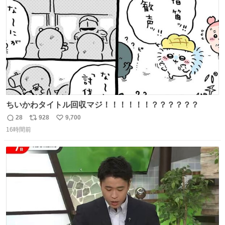
数
ちいかわタイトル回収マジ！！！！！！？？？？？？
28
928
9,700
返
リ
い
16時間前
信
ポ
い
数
ス
ね
ト
数
数