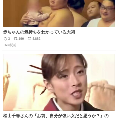
赤ちゃんの気持ちをわかっている大関
3
190
4,882
返
リ
い
16時間前
信
ポ
い
数
ス
ね
ト
数
数
松山千春さんの『お前、自分が強い女だと思うか？』の一