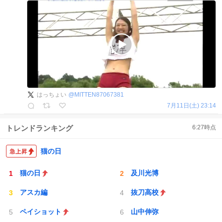
はっちょい
@
MITTEN87067381
7月11日(土) 23:14
トレンドランキング
6:27
時点
猫の日
猫の日
及川光博
アスカ編
抜刀高校
ペイショット
山中伸弥