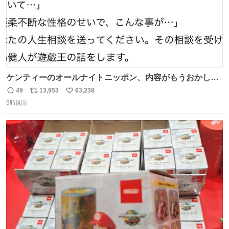
ケンティーのオールナイトニッポン、内容がもうおかしい
#中島健人ANN
49
13,953
63,238
返
リ
い
9時間前
信
ポ
い
数
ス
ね
ト
数
数