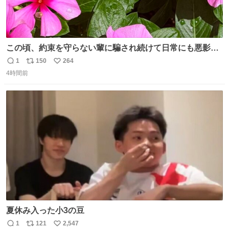
この頃、約束を守らない輩に騙され続けて日常にも悪影響
が出てきて仕事も出来ずでストレスマックス。 解決には断
1
150
264
返
リ
い
ち切るのみ。 そんな時に美しい光景は救いの刻です。 人様
4時間前
信
ポ
い
に迷惑をかける人間の神経には理解が出来ないし理解する
数
ス
ね
気もない。 実直に生きる！ 今日も嘘に負けずに頑張りま
ト
数
数
す。 #LUNE #約束
夏休み入った小3の豆
1
121
2,547
返
リ
い