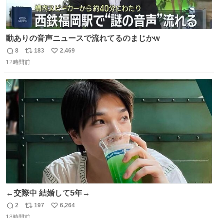
動ありの音声ニュースで流れてるのまじかw
8
183
2,469
返
リ
い
12時間前
信
ポ
い
数
ス
ね
ト
数
数
←交際中 結婚して5年→
2
197
6,264
返
リ
い
18時間前