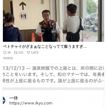
ベトチャイがざまぁなことなってて飯うますぎ
る〜〜〜！！！！！！！！ 店員さんの神対応によって先頭
16
131
1,672
返
リ
い
並んでたのに列からハブられてたwwwwwwwwwwww
5時間前
信
ポ
い
数
ス
ね
ト
数
数