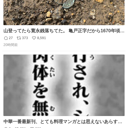
山登ってたら寛永銭落ちてた。 亀戸正字だから1670年頃に
鋳造されたもの。
27
373
8,591
返
リ
い
20時間前
信
ポ
い
数
ス
ね
ト
数
数
中華一番最新刊、とても料理マンガとは思えないあらすじ