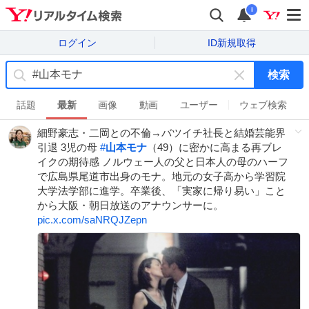
i
ログイン
ID新規取得
検索
キ
ー
話題
最新
画像
動画
ユーザー
ウェブ検索
ワ
細野豪志・二岡との不倫→バツイチ社長と結婚芸能界
ー
引退 3児の母
#
山本モナ
（49）に密かに高まる再ブレ
ド
イクの期待感 ノルウェー人の父と日本人の母のハーフ
を
で広島県尾道市出身のモナ。地元の女子高から学習院
消
大学法学部に進学。卒業後、「実家に帰り易い」こと
す
から大阪・朝日放送のアナウンサーに。
pic.x.com/saNRQJZepn