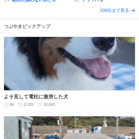
100位まで見る
つぶやきピックアップ
よそ見して電柱に激突した犬
44
2,335
32,641
返
リ
い
信
ポ
い
数
ス
ね
ト
数
数