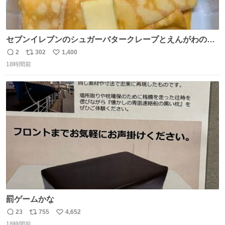
セブンイレブンのシュガーバタークレープとえんがわの寿
司を探している人へ！ シュガーバタークレープは目黒、品
2
302
1,400
返
リ
い
川、蒲田、渋谷、川崎、横浜、鶴見、九州の一部エリア限
18時間前
信
ポ
い
定商品で8月5日に発注が終了したため店舗に置いてあると
数
ス
ね
ころ少ないですが見つけたら即買いです🤩❣️
ト
数
数
罰ゲームかな
23
755
4,652
返
リ
い
18時間前