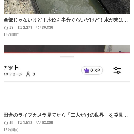
全部じゃないけど！水位も半分ぐらいだけど！水が来はじ
めたよ！！！ 作業してくれた方々ありがとーーー
18
2,278
30,836
返
リ
い
ー！！！！！！！！！！！！！！！！！！！！！！！！！
19時間前
信
ポ
い
！
数
ス
ね
ト
数
数
田舎のライブカメラ見てたら「二人だけの世界」を発見し
た
49
1,518
63,889
返
リ
い
15時間前
信
ポ
い