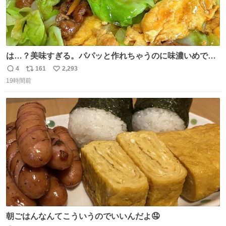
は…？美味すぎる。パパッと作れちゃうのに味濃いめで満
足感エグいの天才だろ🥹
4
161
2,293
返
リ
い
19時間前
信
ポ
い
数
ス
ね
ト
数
数
朝ごはんなんてこういうのでいいんだよ🤤