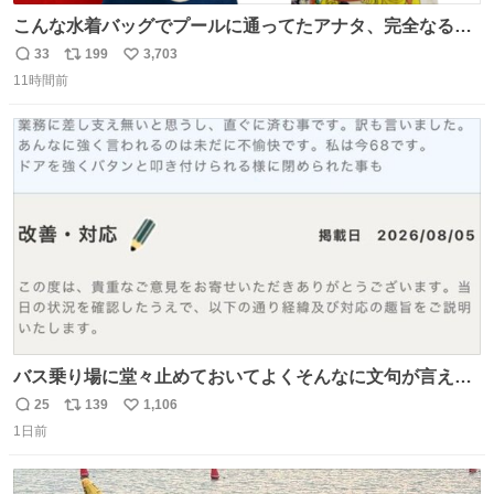
こんな水着バッグでプールに通ってたアナタ、完全なる同
世代（笑） #70年代 #80年代 #昭和レトロ
33
199
3,703
返
リ
い
11時間前
信
ポ
い
数
ス
ね
ト
数
数
バス乗り場に堂々止めておいてよくそんなに文句が言える
ね 運転士は日本人やったのなら韓国人は関係ないし、なん
25
139
1,106
返
リ
い
なら68歳も関係ない…
1日前
信
ポ
い
数
ス
ね
ト
数