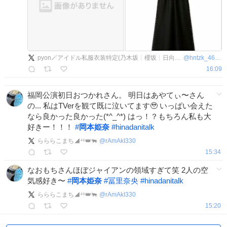
pyon🪄︎︎アイドル私服衣装特定(乃木坂┊︎櫻坂┊︎日向坂 etc)
@
hntzk_46pyo
16:09
福岡公演初日おつかれさん。 明日はあやてぃ〜さん
の... 私はTVerを観て既に泣いてます🥹 いっぱい会えた
なら良かった良かった(*^_^*) はっ！？もちろん私も大
好きー！！！
#
岡本姫奈
#
hinadanitalk
らららこまち◢⁴⁶👑🐃
@
rAmAkI330
15:34
なおもちさんほぼジャイアンの領域すぎて笑 2人の空
気感好き〜
#
岡本姫奈
#
冨里奈央
#
hinadanitalk
らららこまち◢⁴⁶👑🐃
@
rAmAkI330
15:20