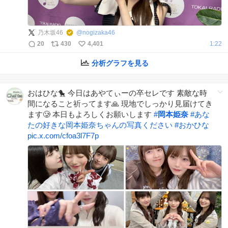
乃木坂46
@
nogizaka46
20
430
4,401
1:22
分析グラフを見る
おはひな🐤 今日はあやてぃーの卒セレです 素敵な時
間になること祈ってます🙏 現地でしっかり見届けてき
ます🥲 本日もよろしくお願いします
#
岡本姫奈
#
あな
たの好きな岡本姫奈ちゃんの写真ください
#
おかひな
pic.x.com/cfoa3l7F7p