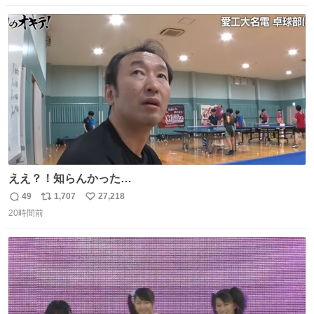
数
ス
ね
ト
数
数
ええ？！知らんかった…
49
1,707
27,218
返
リ
い
20時間前
信
ポ
い
数
ス
ね
ト
数
数