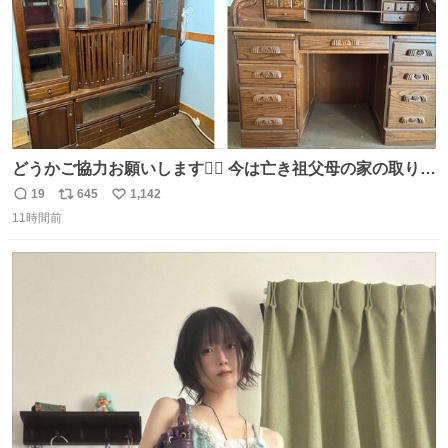
どうかご協力お願いします🙇‍♂️ 今は亡き祖父母の家の取り壊
しが決まり、どうしても処分して欲しくない食器棚と机の
19
645
1,142
返
リ
い
引き取り手を探しております この2つは私の祖母が当初一
11時間前
信
ポ
い
目惚れで購入したもので、祖母はc型肝炎で58歳という若
数
ス
ね
さで亡くなりましたが、この家具達をとても大切にしてお
ト
数
数
りました 続く↓