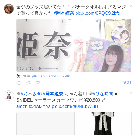
全ツのグッズ届いてた！！ バナータオル良すぎるマジ
で買って良かった
#
岡本姫奈
pic.x.com/6PQC9l2bfc
NOA
@
NOANOAN90665608
16:34
💜
#
乃木坂46
#
岡本姫奈
ちゃん着用 💭
#
ひな時間
■
SNIDEL セーラースカーフワンピ ¥20,900 🔗
amzn.to/4wi3YpX
pic.x.com/ra0NEbW1iH