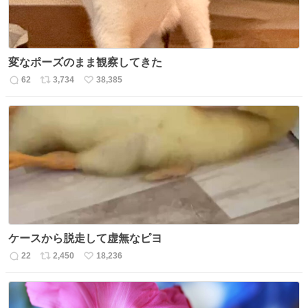
変なポーズのまま観察してきた
62
3,734
38,385
返
リ
い
信
ポ
い
数
ス
ね
ト
数
数
ケースから脱走して虚無なピヨ
22
2,450
18,236
返
リ
い
信
ポ
い
数
ス
ね
ト
数