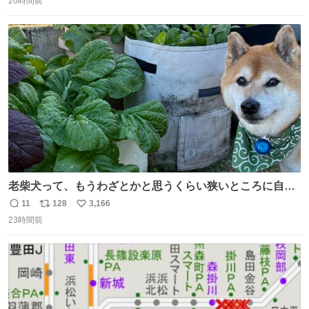
20時間前
信
ポ
い
数
ス
ね
ト
数
数
老柴犬って、もうわざとかと思うくらい狭いところに自ら
はまりにいくじゃないですか？ 今朝ガーデニングしてる飼
11
128
3,166
返
リ
い
い主の間にはまってきて、最高に可愛かった♥️
23時間前
信
ポ
い
数
ス
ね
ト
数
数