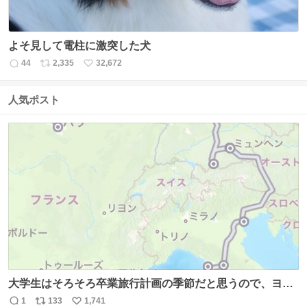
よそ見して電柱に激突した犬
44
2,335
32,672
返
リ
い
信
ポ
い
数
ス
ね
人気ポスト
ト
数
数
大学生はそろそろ卒業旅行計画の季節だと思うので、ヨー
ロッパ🇪🇺主要国を縦断できるおすすめルートをシェア！
1
133
1,741