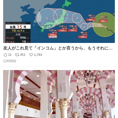
友人がこれ見て「インコム」とか言うから、もうそれにし
か見えなくなっちゃった。
11
451
1,784
返
リ
い
22時間前
信
ポ
い
数
ス
ね
ト
数
数