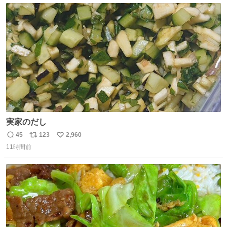
ト
数
数
実家のだし
45
123
2,960
返
リ
い
11時間前
信
ポ
い
数
ス
ね
ト
数
数