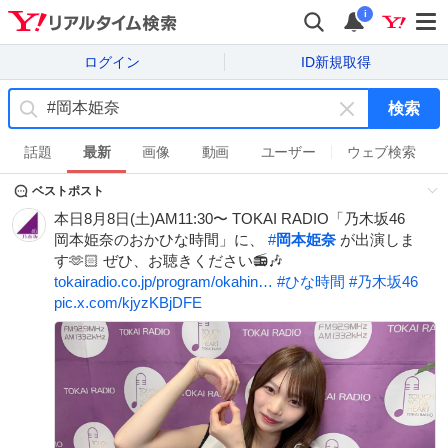
i
ログイン
ID新規取得
検索
キ
ー
話題
最新
画像
動画
ユーザー
ウェブ検索
ワ
ベストポスト
ー
ド
本日8月8日(土)AM11:30〜 TOKAI RADIO「乃木坂46
を
岡本姫奈のおかひな時間」に、
#
岡本姫奈
が出演しま
消
す🫶🏻 ぜひ、お聴きください📻🎶
す
tokairadio.co.jp/program/okahin…
#
ひな時間
#
乃木坂46
pic.x.com/kjyzKBjDFE