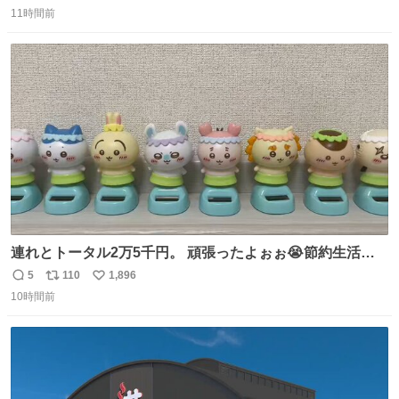
返
リ
い
•以下の国をほぼユーレイルパス(EU内電車乗り放題チケッ
11時間前
信
ポ
い
ト)で電車移動可能 フランス🇫🇷 イギリス🇬🇧 ベルギー
数
ス
ね
🇧🇪 オランダ🇳🇱 ドイツ🇩🇪 イタリア🇮🇹
ト
数
数
連れとトータル2万5千円。 頑張ったよぉぉ😭節約生活の
始まり。笑
5
110
1,896
返
リ
い
10時間前
信
ポ
い
数
ス
ね
ト
数
数