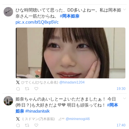
ひな時間聴いてて思った、DD多いよねー。私は岡本姫
奈さん一筋だからね。
#
岡本姫奈
pic.x.com/bf1Q8xp5Vc
ひでくん(ひなさん命名)
@
hinadani1204
19:30
姫奈ちゃんのあいしとーよいただきましたぁ！ 今日
(昨日？)も大好きだよ💜💙 明日も頑張ってね！
#
岡本
姫奈
#
hinadanitalk
ミスドマン(乃木坂垢) ⊿⁴⁶
@
mirinenogi46
17:40