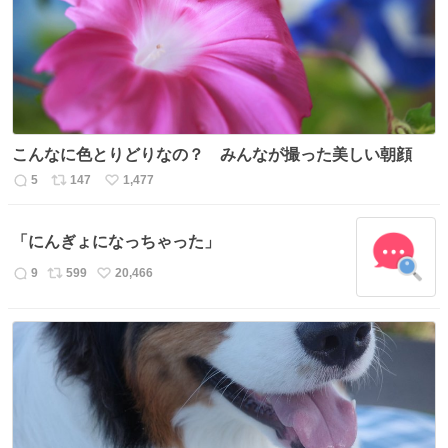
数
こんなに色とりどりなの？ みんなが撮った美しい朝顔
5
147
1,477
返
リ
い
信
ポ
い
数
ス
ね
「にんぎょになっちゃった」
ト
数
数
9
599
20,466
返
リ
い
信
ポ
い
数
ス
ね
ト
数
数