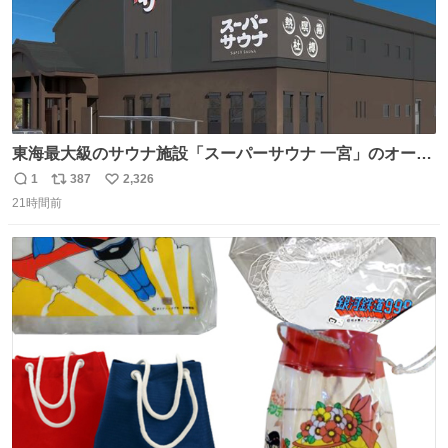
東海最大級のサウナ施設「スーパーサウナ 一宮」のオープ
ン日が2026年9月8日に決定‼️ 5種類の本格サウナや4種類の
1
387
2,326
返
リ
い
⽔⾵呂、約50名が同時に休息できる休憩スペースなど、男
21時間前
信
ポ
い
性が求める設備を極限まで突き詰めた「サウナの理想郷」
数
ス
ね
😍😍😍 ⬇️詳細ページ⬇️ supersento.com/chubu/aichi/ic…
ト
数
数