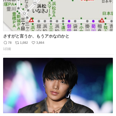
さすがと言うか、もうアホなのかと
78
1,082
3,864
返
リ
い
1日前
信
ポ
い
数
ス
ね
ト
数
数