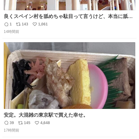
良くスペイン村を舐めちゃ駄目って言うけど、本当に舐め
ちゃ行けないのはスペィン村ホテル🏛🏨 だってロビーから
1
143
1,061
返
リ
い
中庭抜けるだけでこの有様🤩 ディズニーホテル泊まってる
14時間前
信
ポ
い
場所じゃない。 5年振りの志摩スペイン村パルケエスパー
数
ス
ね
ニャは益々素晴らしい場所になってる
ト
数
数
安定。大混雑の東京駅で買えた幸せ。
39
145
4,648
返
リ
い
17時間前
信
ポ
い
数
ス
ね