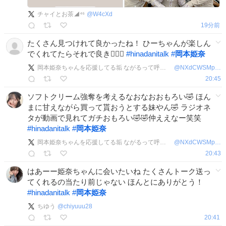
チャイとお茶◢⁴⁶
@
W4cXd
19分前
たくさん見つけれて良かったね！ ひーちゃんが楽しん
でくれてたらそれで良き🙆🏻‍♂️
#
hinadanitalk
#
岡本姫奈
岡本姫奈ちゃんを応援してる垢 ながるって呼んでもらえたら大丈夫です
@
NXdCWSMpSOMAtdC
20:45
ソフトクリーム強奪を考えるなおなおおもろい🤣 ほん
まに甘えながら買って貰おうとする妹やん🤣 ラジオネ
タが動画で見れてガチおもろい🤣🤣仲ええなー笑笑
#
hinadanitalk
#
岡本姫奈
岡本姫奈ちゃんを応援してる垢 ながるって呼んでもらえたら大丈夫です
@
NXdCWSMpSOMAtdC
20:43
はあーー姫奈ちゃんに会いたいね たくさんトーク送っ
てくれるの当たり前じゃない ほんとにありがとう！
#
hinadanitalk
#
岡本姫奈
ちゆう
@
chiyuuu28
20:41