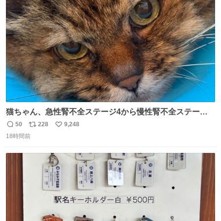
ます！！
ト
数
数
猫ちゃん、急性腎不全ステージ4から慢性腎不全ステージ2
になりました😭点滴も週一で大丈夫になった… このままだ
50
228
9,248
返
リ
い
と2、3日持たないって言われたのが嘘みたい…本当に嬉し
18時間前
信
ポ
い
い😭😭😭頑張ってくれてありがとう😭😭😭 嬉しくて帰り
数
ス
ね
道泣きながら歩いてたら向こうから来た人にすごい顔され
ト
数
数
た🫠