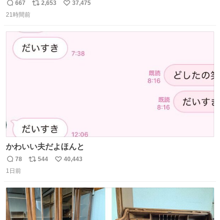
667
2,653
37,475
返
リ
い
21時間前
信
ポ
い
数
ス
ね
ト
数
数
かわいい夫だよほんと
78
544
40,443
返
リ
い
1日前
信
ポ
い
数
ス
ね
ト
数
数