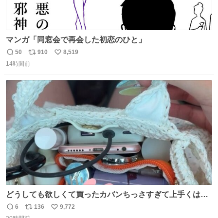
マンガ「同窓会で再会した初恋のひと」
50
910
8,519
返
リ
い
14時間前
信
ポ
い
数
ス
ね
ト
数
数
どうしても欲しくて買ったカバンちっさすぎて上手くはめ
ないと荷物入らん。女のカバンってなんでこんなちっさい
6
136
9,772
返
リ
い
の