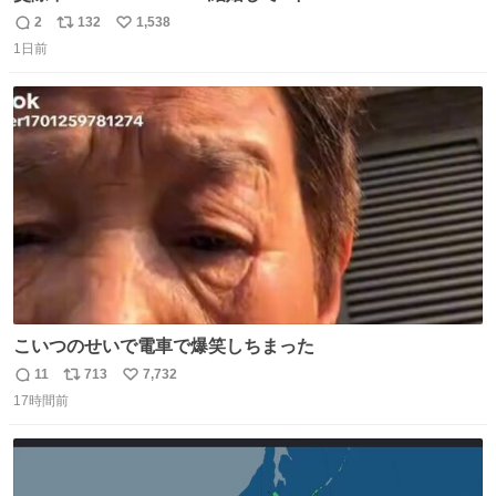
2
132
1,538
返
リ
い
1日前
信
ポ
い
数
ス
ね
ト
数
数
こいつのせいで電車で爆笑しちまった
11
713
7,732
返
リ
い
17時間前
信
ポ
い
数
ス
ね
ト
数
数