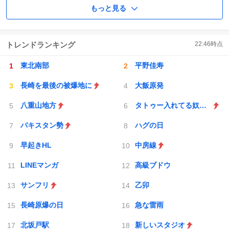
もっと見る
トレンドランキング
22:46
時点
東北南部
平野佳寿
長崎を最後の被爆地に
大飯原発
八重山地方
タトゥー入れてる奴は全員バカです
パキスタン勢
ハグの日
早起きHL
中房線
LINEマンガ
高級ブドウ
サンフリ
乙卯
長崎原爆の日
急な雷雨
北坂戸駅
新しいスタジオ