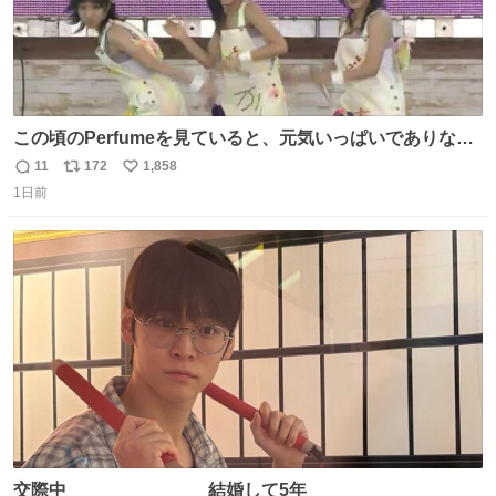
この頃のPerfumeを見ていると、元気いっぱいでありなが
ら決して感情に任せすぎることなく、しっかりと制御され
11
172
1,858
返
リ
い
たダンスであることに新鮮に驚く。3人のあげた足の向き
1日前
信
ポ
い
や角度とか本当に細かな部分まできっちりと揃っていてそ
数
ス
ね
こから積み重ねてきた努力や練習量が見て取れる…
ト
数
数
交際中 結婚して5年