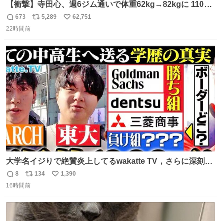
【衝撃】寺田心、週6ジム通いで体重62kg→82kgに 110kg
のベンチプレス持ち上げる姿披露
673
5,289
62,751
返
リ
い
news.livedoor.com/article/detail… 元々自重のみだった
22時間前
信
ポ
い
が、更に筋肉を大きくするためジム通いを開始。筋肉増量
数
ス
ね
のためおにぎり10個、ゼリー飲料3～4本、パスタと毎日4
ト
数
数
千kcalオーバーの食事を摂取し、増量したという。
大学名イジりで絶賛炎上してるwakatte TV，さらに深刻な
問題はこっちでは？ ・都内の特定企業に入るのを極度に推
8
134
1,390
返
リ
い
奨し，それ以外の地域で堅実に生きるのを周縁化する ・恋
16時間前
信
ポ
い
愛にかまけ，「陽キャラ」として振る舞うのを極端に中心
数
ス
ね
化する ・院生が研究環境を求め他大学に移るのを批判する
ト
数
数
過去例↓