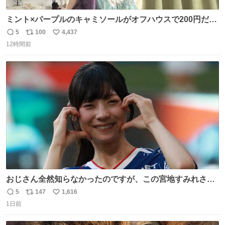
ミント×パープルのキャミソールがオフハウスで200円だっ
た♩
5
100
4,437
返
リ
い
12時間前
信
ポ
い
数
ス
ね
ト
数
数
おじさん全然知らなかったのですが、この宮地すみれさん
（日向坂46）はマリサポだったのですね。 カメラ目線でに
5
147
1,616
返
リ
い
っこりしていただいたので撮影したものの、全然誰だか知
1日前
信
ポ
い
りませんでした。 マリサポらしいのでこれからは名前覚え
数
ス
ね