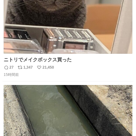
ニトリでメイクボックス買った
27
1,347
21,450
返
リ
い
15時間前
信
ポ
い
数
ス
ね
ト
数
数