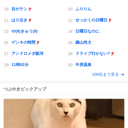
目がテン
ふりりん
はり泣き
せっかくの日曜日
や(8)きゅう(9)
日曜日なのに
ゲンキの時間
織山尚大
アンドロメダ銀河
ドライブ行かない?
11時02分
中房温泉
100位まで見る
つぶやきピックアップ