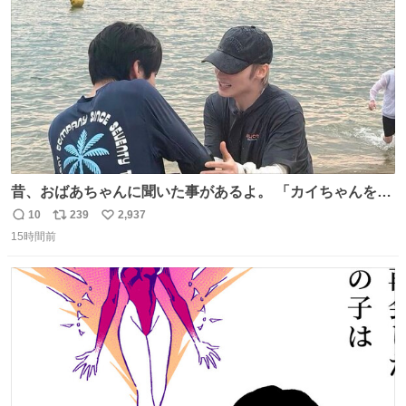
数
昔、おばあちゃんに聞いた事があるよ。 「カイちゃんをい
じめると、アイツが海から上がって来るぞ。」って。
10
239
2,937
返
リ
い
15時間前
信
ポ
い
数
ス
ね
ト
数
数