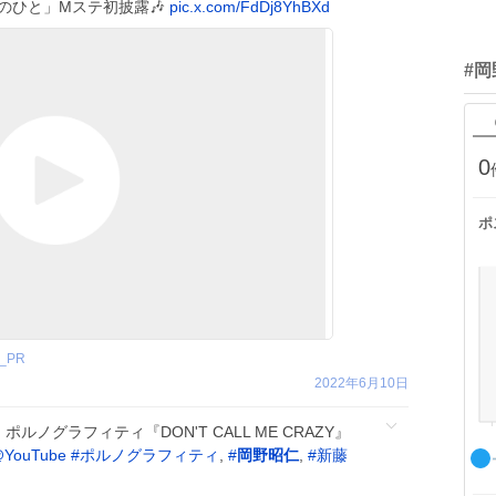
のひと」Mステ初披露🎶
pic.x.com/FdDj8YhBXd
#
0
ポ
i_PR
2022年6月10日
ポルノグラフィティ『DON'T CALL ME CRAZY』
YouTube
#
ポルノグラフィティ
⁠, ⁠
#
岡野昭仁
⁠, ⁠
#
新藤