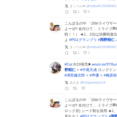
まっつん💤
@
matsu8126386062
1
4
こんぽるの🫶 「20thライヴ
よ〜ぜ‼️ 名付けて… 💧ライブ🏁
戦！！） 🔥1、2位は決勝戦進
よ
#
PG1グランプリ
#
岡野昭仁
まっつん💤
@
matsu8126386062
1
1
#
Cut
8/19発売▶
amzn.to/3TI5u
野昭仁
⭐
#
中尾天成
ロングイン
#
津田健次郎
⭐
#
声優
⭐
#
梅原裕
あさみ
@
ichigoameno19
こんぽるの🫶 「20thライヴ
よ〜ぜ‼️ 名付けて… 💧ライブ
ロック目) シード制を採用 🔥
見れるよ
#
PG1グランプリ
#
岡