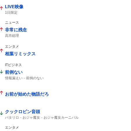
LIVE映像
1日限定
ニュース
非常に残念
高市総理
エンタメ
相葉リミックス
ITビジネス
前例ない
情報漏えい
前例のない
お前が始めた物語だろ
クックロビン音頭
パタリロ
おジャ魔女
おジャ魔女カーニバル
エンタメ