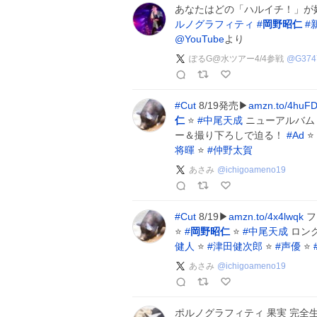
あなたはどの「ハルイチ！」が
ルノグラフィティ
#
岡野昭仁
#
@YouTube
より
ぽるG@水ツアー4/4参戦
@
G374
#
Cut
8/19発売▶
amzn.to/4huFD
仁
⭐
#
中尾天成
ニューアルバム
ー＆撮り下ろしで迫る！
#
Ad
⭐
将暉
⭐
#
仲野太賀
あさみ
@
ichigoameno19
#
Cut
8/19▶
amzn.to/4x4lwqk
フ
⭐
#
岡野昭仁
⭐
#
中尾天成
ロング
健人
⭐
#
津田健次郎
⭐
#
声優
⭐
あさみ
@
ichigoameno19
ポルノグラフィティ 果実 完全生産