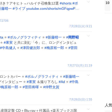
10
好き？アキヒト→ハルイチ召喚集12選
#
shorts
#
ポ
新藤晴一
#
ライブ
youtube.com/shorts/mGFqpwP…
72706
7月28日(火) 9:21
ta
⭐
#
ポルノグラフィティ
⭐
#
新藤晴一
⭐
#
岡野昭
 ⭐
#
果実
と共に刻む「今」に、ロングインタビュ
#
中島健人
⭐
#
津田健次郎
⭐
#
梅原裕一郎
⭐
#
菅田
7月27日(月) 21:19
ロントカバー ⭐
#
ポルノグラフィティ
⭐
#
新藤晴一
インタビュー ⭐
#
果実
＆撮り下ろし
#
Ad
⭐
#
中島
#
梅原裕一郎
⭐
#
菅田将暉
⭐
#
仲野太賀
7月26日(日) 1:55
人
限定盤 CD＋Blu-ray＋付属品 ⭐︎楽天ブックス限