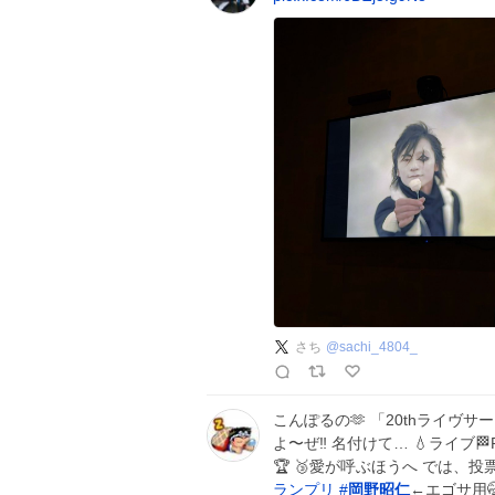
さち
@
sachi_4804_
こんぽるの🫶 「20thライヴ
よ〜ぜ‼️ 名付けて… 💧ライブ🏁PG-
🏆 🥉愛が呼ぶほうへ では、
ランプリ
#
岡野昭仁
←エゴサ用