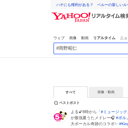
ハチにも権利がある？ ペルーの新しいル
ウェブ
画像
動画
リアルタイム
ニュ
画像・動画
すべて
ベストポスト
よる🌠8時から「
#
ミュージック
が最強夏うたメドレー🎧
#
ポル
大ボーカル奇跡のコラボ✨
#
Kin