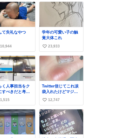
んて失礼なやつ
学年の可愛い子の触
覚大体これ
10,944
23,933
い
い
ね
数
らく人事担当をク
Twitter信じてこれ涙
にすべきだと考え
袋入れたけどマジで
れるが‥‥‥
盛れた…ありがと
1,515
12,747
い
う…
い
ね
数