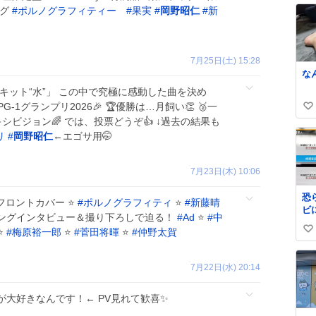
ッグ
#
ポルノグラフィティー
#
果実
#
岡野昭仁
#
新
7月25日(土) 15:28
な
サーキット“水”」 この中で究極に感動した曲を決め
PG-1グランプリ2026🎉 🏆優勝は…月飼い👏 🥈一
い
キシビジョン🌈 では、投票どうぞ👍 ↓過去の結果も
い
リ
#
岡野昭仁
←エゴサ用🤭
ね
数
7月23日(木) 10:06
恐
フロントカバー ⭐
#
ポルノグラフィティ
⭐
#
新藤晴
ビ
ングインタビュー＆撮り下ろしで迫る！
#
Ad
⭐
#
中
ら
⭐
#
梅原裕一郎
⭐
#
菅田将暉
⭐
#
仲野太賀
い
い
ね
7月22日(水) 20:14
数
が大好きなんです！← PV見れて歓喜✨