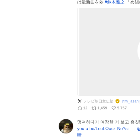
は最新曲を🎤
#
鈴木雅之
「め組
テレビ朝日宣伝部
@
tv_asah
12
1,459
5,757
멋져하다가 여장한 거 보고 흠칫! 
youtu.be/LsuLOocz-No?si…
-
@
晴一