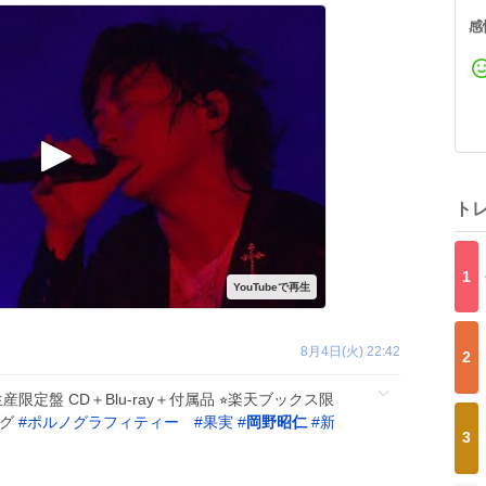
感
ト
1
8月4日(火) 22:42
2
限定盤 CD＋Blu-ray＋付属品 ⭐︎楽天ブックス限
ッグ
#
ポルノグラフィティー
#
果実
#
岡野昭仁
#
新
3