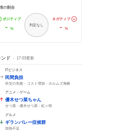
情の割合
ポジティブ
ネガティブ
-
-
判定なし
%
%
レンド
17:03
更新
ITビジネス
民間負担
外交の失敗
コスト増加
ホルムズ海峡
アニメ・ゲーム
優木せつ菜ちゃん
せつ菜
優木せつ菜
虹ヶ咲
グルメ
ギランバレー症候群
加熱不足