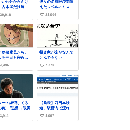
いかわ分からんけ
彼女の名前呼び間違
、古本屋だけ属性
えたレベルのミス
名前になってるの
39,918
34,906
い
どういうこと？
い
ね
数
と冷蔵庫見たら、
投資家が楽だなんて
天を三日月宗近に
とんでもない
き刺されてるくり
4,996
7,278
い
んじゅうパイセン
い
ね
数
ターの練習してる
【発表】西日本鉄
の俺 ←理想 →現実
道、駅構内で流れ
た“不適切音声”に声
3,911
4,097
い
明「被害届も検討」
news.livedoor.com/
い
article/detail… 4日に