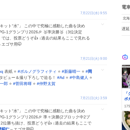
ね
数
電
7月22日(水) 9:55
北海
サーキット“水”」 この中で究極に感動した曲を決め
遅延
PG-1グランプリ2026🎉 🥉準決勝🥉（3位決定
出 では、投票どうぞ👍 ↓過去の結果もここで見れる
←エゴサ用🤭
7月21日(火) 9:00
nq
表紙 ⭐
#
ポルノグラフィティ
⭐
#
新藤晴一
⭐
#
岡
タビュー＆撮り下ろしで迫る！
#
Ad
⭐
#
中島健人
⭐
一郎
⭐
#
菅田将暉
⭐
#
仲野太賀
0
「
7月21日(火) 3:59
ボ
祭
17
場
サーキット“水”」 この中で究極に感動した曲を決め
PG-1グランプリ2026🎉 準々決勝(2ブロック中2ブ
1、2位勝ち抜け、投票どうぞ👍 ↓過去の結果もここで
野昭仁
←エゴサ用🤭