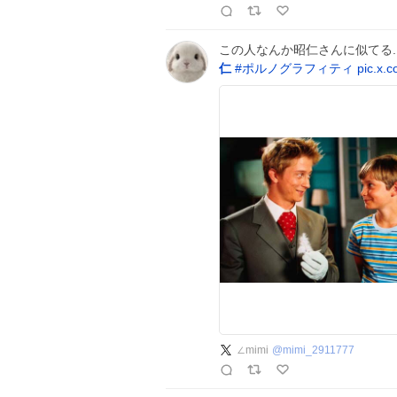
この人なんか昭仁さんに似てる.
仁
#
ポルノグラフィティ
pic.x.
∠mimi
@
mimi_2911777