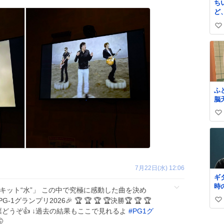
ち
ど
が
い
は
い
ね
数
ふ
脳
突
い
ま
が
い
ね
数
7月22日(水) 12:06
ギ
時
サーキット“水”」 この中で究極に感動した曲を決め
1グランプリ2026🎉 🏆 🏆 🏆 🏆決勝🏆 🏆 🏆
い
投票どうぞ👍 ↓過去の結果もここで見れるよ
#
PG1グ
い
