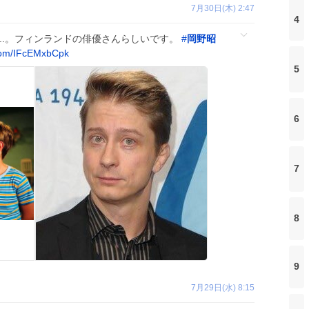
7月30日(木) 2:47
4
..。フィンランドの俳優さんらしいです。
#
岡野昭
com/IFcEMxbCpk
5
6
7
8
9
7月29日(水) 8:15