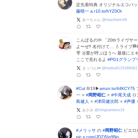
定先着特典 オリジナルエコバ
藤晴一
a.r10.to/hYZ0Ot
あーちゃん
@
naachann48
こんぽるの🫶 「20thライヴ
よ〜ぜ‼️ 名付けて… 💧ライブ🏁
雫 🥉愛が呼ぶほうへ 最後にエ
ここで見れるよ
#
PG1グランプ
まっつん💤
@
matsu8126386062
#
Cut
8/19▶
amzn.to/44KCY75
一
⭐
#
岡野昭仁
⭐
#
中尾天成
ロ
島健人
⭐
#
津田健次郎
⭐
#
声優
あさみ
@
ichigoameno19
#
メリッサ
の
#
岡野昭仁
ピエロ
pic.x.com/JDZj5Ig9No