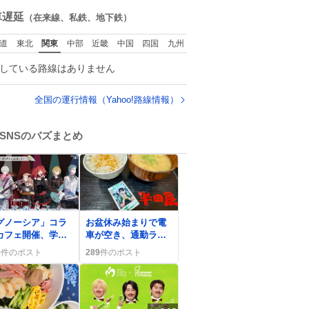
ね
西鉄福岡（天神）駅
数
車遅延
（在来線、私鉄、地下鉄）
および薬院駅で発生
した駅構内放送事案
道
東北
関東
中部
近畿
中国
四国
九州
について声明を公表
した。「第三者によ
している路線はありません
って駅構内放送設備
に外部から不正に音
声が流された可能性
全国の運行情報（Yahoo!路線情報）
も含めて確認を実
施」と説明した。
SNSのバズまとめ
0
グノーシア」コラ
お盆休み始まりで電
カフェ開催、学園
車が空き、通勤ラッ
バンドグッズが登
シュが緩む様子が
5
件のポスト
289
件のポスト
でファン歓喜
SNSで話題に