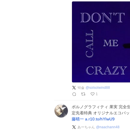
박솔
@
solsolwind88
1
ポルノグラフィティ 果実 完全生産
定先着特典 オリジナルエコバ
藤晴一
a.r10.to/hYIwU9
あーちゃん
@
naachann48