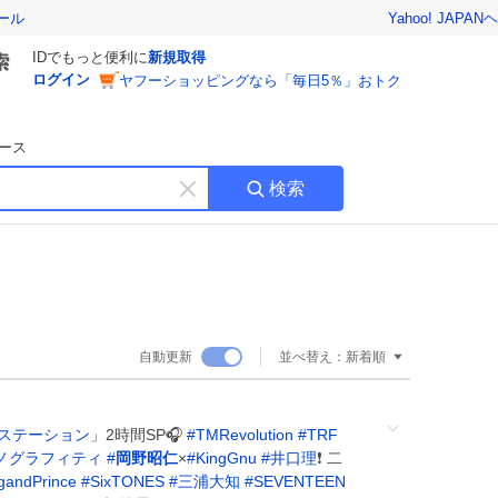
Yahoo! JAPAN
ヘ
ール
IDでもっと便利に
新規取得
ログイン
ヤフーショッピングなら「毎日5％」おトク
ース
検索
キ
ー
ワ
ー
ド
を
消
自動更新
並べ替え：
新着順
す
ステーション
」2時間SP🎧
#
TMRevolution
#
TRF
ノグラフィティ
#
岡野昭仁
×
#
KingGnu
#
井口理
❗️ 二
gandPrince
#
SixTONES
#
三浦大知
#
SEVENTEEN