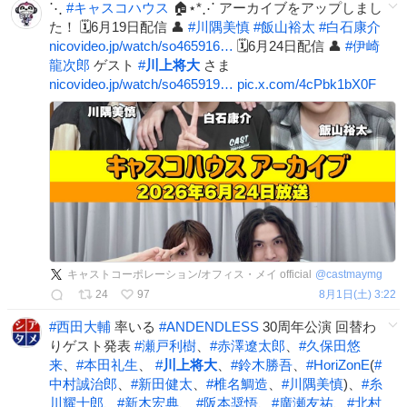
⋱
#
キャスコハウス
🏠⋆*⋰ アーカイブをアップしまし
た！ 🗓6月19日配信 👤
#
川隅美慎
#
飯山裕太
#
白石康介
nicovideo.jp/watch/so465916…
🗓6月24日配信 👤
#
伊崎
龍次郎
ゲスト
#
川上将大
さま
nicovideo.jp/watch/so465919…
pic.x.com/4cPbk1bX0F
キャストコーポレーション/オフィス・メイ official
@
castmaymg
24
97
8月1日(土) 3:22
#
西田大輔
率いる
#
ANDENDLESS
30周年公演 回替わ
りゲスト発表
#
瀬戸利樹
、
#
赤澤遼太郎
、
#
久保田悠
来
、
#
本田礼生
、
#
川上将大
、
#
鈴木勝吾
、
#
HoriZonE
(
#
中村誠治郎
、
#
新田健太
、
#
椎名鯛造
、
#
川隅美慎
)、
#
糸
川耀士郎
、
#
新木宏典
、
#
阪本奨悟
、
#
廣瀬友祐
、
#
北村