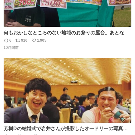
何もおかしなところのない地域のお祭りの屋台。あとなん
か割と聞き馴染みのあるBGMが流れてます #関広見まつり
6
910
1,905
返
リ
い
#関広見まつり2026
10時間前
信
ポ
い
数
ス
ね
ト
数
数
芳樹Dの結婚式で岩井さんが撮影したオードリーの写真が