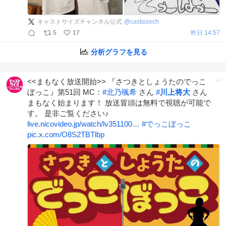
キャストサイズチャンネル公式
@
castsizech
5
17
昨日 14:57
分析グラフを見る
<<まもなく放送開始>> 『さつきとしょうたのでっこ
ぼっこ』第51回 MC：
#
北乃颯希
さん
#
川上将大
さん
まもなく始まります！ 放送冒頭は無料で視聴が可能で
す。 是非ご覧ください♪
live.nicovideo.jp/watch/lv351100…
#
でっこぼっこ
pic.x.com/O8S2TBTlbp