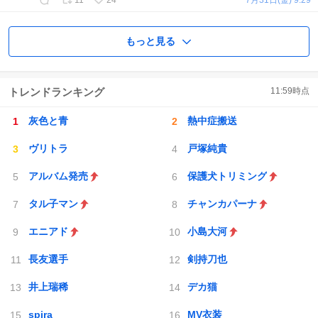
もっと見る
トレンドランキング
11:59
時点
灰色と青
熱中症搬送
ヴリトラ
戸塚純貴
アルバム発売
保護犬トリミング
タル子マン
チャンカパーナ
エニアド
小島大河
長友選手
剣持刀也
井上瑞稀
デカ猫
spira
MV衣装