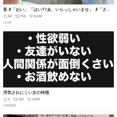
客👴「おい」 「はい??あ、いらっしゃいませ」 👴「さっ
きからずっと水出しっぱなしでもったいないだろ」 「静電
82
759
8,248
返
リ
い
気を逃がし、熱くなった地面の温度を下げ、引火事故の防
1日前
信
ポ
い
止の為必要な作業です」 👴「水不足の昨今にもったいない
数
ス
ね
ことをするな!!」 それでは歌います、聞いてください 「井
ト
数
数
戸水」
浮気されにくい女の特徴
6
162
4,892
返
リ
い
23時間前
信
ポ
い
数
ス
ね