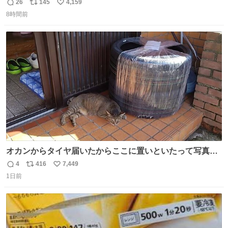
本当好きなのよね。確か3枚目はもうすでに出来上がって
26
145
4,159
返
リ
い
いる春日さんがウェイターにハイボールを懇願している所
8時間前
信
ポ
い
じゃなかったかな
数
ス
ね
ト
数
数
オカンからタイヤ届いたからここに置いといたって写真送
られてきたけど明らかに猫が邪魔くさそうな顔してて草
4
416
7,449
返
リ
い
1日前
信
ポ
い
数
ス
ね
ト
数
数