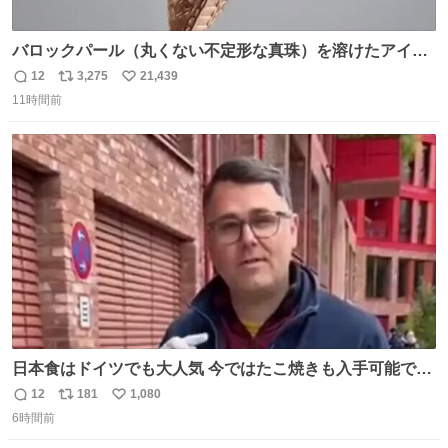
バロックパール（丸くない不定形な真珠）を溶けたアイス
や飴玉、雲、アヒルに見立ててジュエリーデザイナー、
12
3,275
21,439
返
リ
い
Ben Choi 蔡俊文さんの作品。
11時間前
信
ポ
い
instagram.com/bcjoaillerie/
数
ス
ね
ト
数
数
日本食はドイツでも大人気 今ではたこ焼きも入手可能です
が、🥑や🌽、ウィンナーや枝豆などが入っているオリジナ
12
181
1,080
返
リ
い
ルたこ焼きへと進化 大使館の広報課長ハインリッヒは、日
6時間前
信
ポ
い
本でたこ焼きに心奪われ、ベルリンにいたときには出店で
数
ス
ね