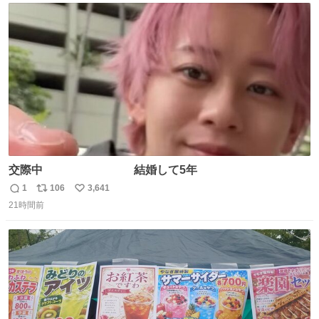
焼いてました👏（ええ笑顔や） #たこ焼きの日
ト
数
数
交際中 結婚して5年
1
106
3,641
返
リ
い
21時間前
信
ポ
い
数
ス
ね
ト
数
数