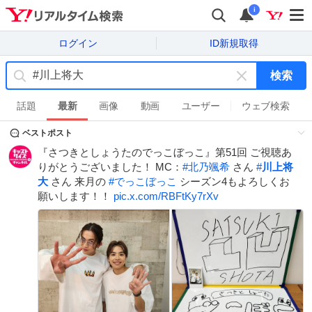
i
ログイン
ID新規取得
検索
キ
ー
話題
最新
画像
動画
ユーザー
ウェブ検索
ワ
ベストポスト
ー
ド
『さつきとしょうたのでっこぼっこ』第51回 ご視聴あ
を
りがとうございました！ MC：
#
北乃颯希
さん
#
川上将
消
大
さん 来月の
#
でっこぼっこ
シーズン4もよろしくお
す
願いします！！
pic.x.com/RBFtKy7rXv