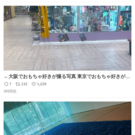
数
ス
ね
ト
数
数
←大阪でおもちゃ好きが撮る写真 東京でおもちゃ好きが撮
る写真→
7
132
1,228
返
リ
い
9時間前
信
ポ
い
数
ス
ね
ト
数
数