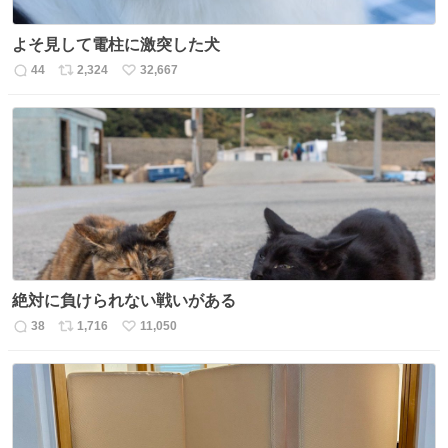
よそ見して電柱に激突した犬
44
2,324
32,667
返
リ
い
信
ポ
い
数
ス
ね
ト
数
数
絶対に負けられない戦いがある
38
1,716
11,050
返
リ
い
信
ポ
い
数
ス
ね
ト
数
数