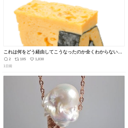
これは何をどう経由してこうなったのか全くわからない構
造のすしざんまいの玉子
2
105
1,030
返
リ
い
1日前
信
ポ
い
数
ス
ね
ト
数
数