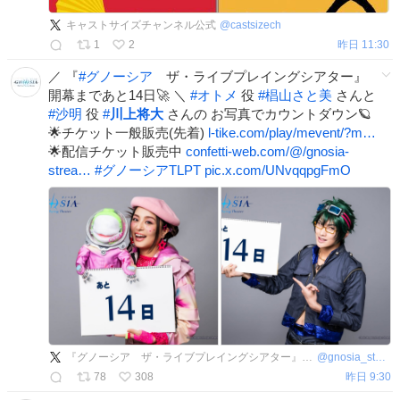
キャストサイズチャンネル公式
@
castsizech
1
2
昨日 11:30
／ 『
#
グノーシア
ザ・ライブプレイングシアター』
開幕まであと14日🚀 ＼
#
オトメ
役
#
椙山さと美
さんと
#
沙明
役
#
川上将大
さんの お写真でカウントダウン🪐
🌟チケット一般販売(先着)
l-tike.com/play/mevent/?m…
🌟配信チケット販売中
confetti-web.com/@/gnosia-
strea…
#
グノーシアTLPT
pic.x.com/UNvqqpgFmO
『グノーシア ザ・ライブプレイングシアター』公式
@
gnosia_stage
78
308
昨日 9:30