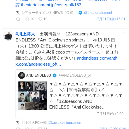
諒
theatertainment.jp/cast-staff/153…
シアターテイメントNEWS（公式）
@
theatertainment
10
10
7月31日(金) 15:01
#
川上将大
出演情報✨ 「123seasons AND
ENDLESS『Anti Clockwise sprinter』」 📣10 月6 日
（火）13:00 公演に川上将大ゲスト出演いたします！
会場：こくみん共済 coop ホール／スペース・ゼロ 詳
細は公式HPをご確認ください↓
andendless.com/anti/
x.com/andendless_of/…
AND ENDLESS
@ANDENDLESS_of
▼△▼△▼△▼△▼△▼△▼△▼△▼
△ ＼\【🎊情報解禁🎊】/／
▼△▼△▼△▼△▼△▼△▼△▼△▼
△ 「123seasons AND
ENDLESS『Anti Clockwise
sprinter』」 回替わりゲスト情報解禁💃
7月31日(金) 9:00
川上将大FC公式
@
kawakamiguramen
11
24
7月31日(金) 9:29