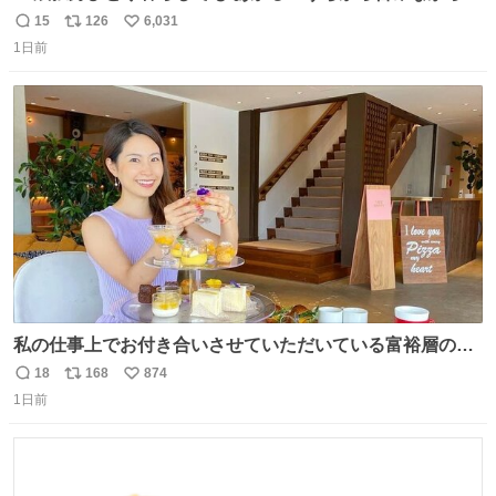
ッチンでひとり焼肉できてしあわせだもん՞ o̴̶̷̥ ̫ o̴̶̷̥ ՞
15
126
6,031
返
リ
い
1日前
信
ポ
い
数
ス
ね
ト
数
数
私の仕事上でお付き合いさせていただいている富裕層の社
長さん達は、こんな事しない。 こんな自慢は一切しない
18
168
874
返
リ
い
し、なんなら表に出てこない。 自分に自信がない半端モン
1日前
信
ポ
い
はブランドで自分を飾りキラキラ自慢をする。 #折田楓
数
ス
ね
#merchu
ト
数
数