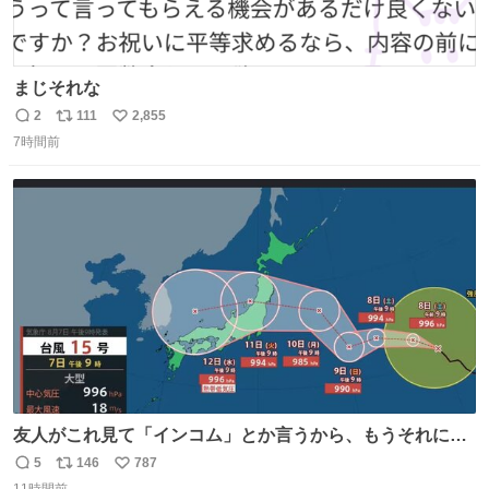
まじそれな
2
111
2,855
返
リ
い
7時間前
信
ポ
い
数
ス
ね
ト
数
数
友人がこれ見て「インコム」とか言うから、もうそれにし
か見えなくなっちゃった。
5
146
787
返
リ
い
11時間前