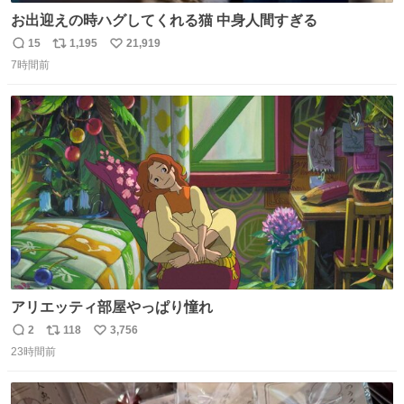
お出迎えの時ハグしてくれる猫 中身人間すぎる
15
1,195
21,919
返
リ
い
7時間前
信
ポ
い
数
ス
ね
ト
数
数
アリエッティ部屋やっぱり憧れ
2
118
3,756
返
リ
い
23時間前
信
ポ
い
数
ス
ね
ト
数