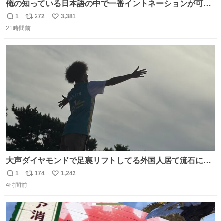
俺の知っている日本語の中で一番イントネーションが可愛
い
1
272
3,381
返
リ
い
21時間前
信
ポ
い
数
ス
ね
ト
数
数
大声ダイヤモンドで足裏リフトしてる外国人居て流石に時
代はAKB48ですかと…
1
174
1,242
返
リ
い
4時間前
信
ポ
い
数
ス
ね
ト
数
数