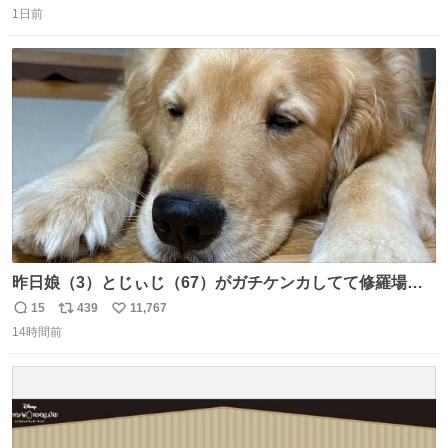
1日前
信
ポ
い
数
ス
ね
ト
数
数
昨日娘（3）とじぃじ（67）がガチケンカしてて修羅場だ
ったんだけど、ふぉるては可能な限り平たくなってまし
15
439
11,767
返
リ
い
た。犬が1番空気読める。
14時間前
信
ポ
い
数
ス
ね
ト
数
数