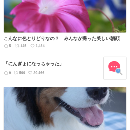
こんなに色とりどりなの？ みんなが撮った美しい朝顔
5
145
1,464
返
リ
い
信
ポ
い
数
ス
ね
「にんぎょになっちゃった」
ト
数
数
9
599
20,466
返
リ
い
信
ポ
い
数
ス
ね
ト
数
数