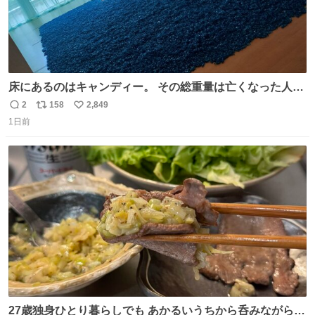
床にあるのはキャンディー。 その総重量は亡くなった人と
同等の重さだそうです。 鑑賞者は一つ持ち帰れますが、亡
2
158
2,849
返
リ
い
くなった人の一部を持ち帰っているような感覚になりまし
1日前
信
ポ
い
た。 勇気を出して口に入れたら、ハッカ味😳✨ #ポーラ美
数
ス
ね
術館
ト
数
数
27歳独身ひとり暮らしでも あかるいうちから呑みながらキ