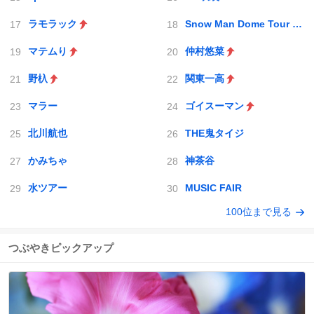
ラモラック
Snow Man Dome Tour 2025-2026 ON
マテムり
仲村悠菜
野杁
関東一高
マラー
ゴイスーマン
北川航也
THE鬼タイジ
かみちゃ
神茶谷
水ツアー
MUSIC FAIR
100位まで見る
つぶやきピックアップ