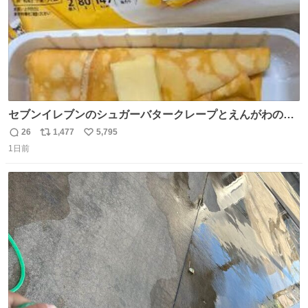
セブンイレブンのシュガーバタークレープとえんがわの寿
司を探している人へ！ シュガーバタークレープは目黒、品
26
1,477
5,795
返
リ
い
川、蒲田、渋谷、川崎、横浜、鶴見、九州の一部エリア限
1日前
信
ポ
い
定商品で8月5日に発注が終了したため店舗に置いてあると
数
ス
ね
ころ少ないですが見つけたら即買いです🤩❣️
ト
数
数