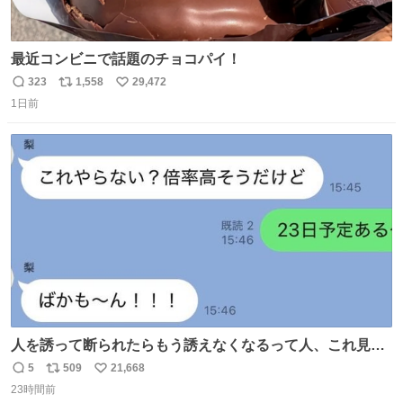
最近コンビニで話題のチョコパイ！
323
1,558
29,472
返
リ
い
1日前
信
ポ
い
数
ス
ね
ト
数
数
人を誘って断られたらもう誘えなくなるって人、これ見て
元気出してほしい
5
509
21,668
返
リ
い
23時間前
信
ポ
い