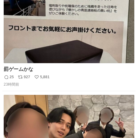
ト
数
数
罰ゲームかな
25
927
5,881
返
リ
い
23時間前
信
ポ
い
数
ス
ね
ト
数
数