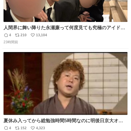
人間界に舞い降りた永瀬廉って何度見ても究極のアイドル
過ぎてずっと味する。美味い。
4
210
13,104
返
リ
い
23時間前
信
ポ
い
数
ス
ね
ト
数
数
夏休み入ってから総勉強時間5時間なのに明後日京大オー
プンで今これ
4
152
4,323
返
リ
い