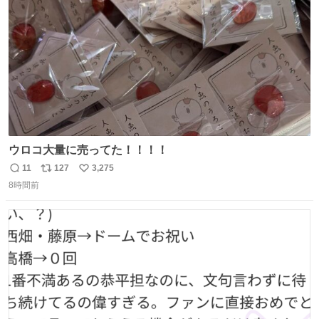
数
ウロコ大量に売ってた！！！！
11
127
3,275
返
リ
い
8時間前
信
ポ
い
数
ス
ね
ト
数
数