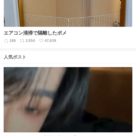
エアコン清掃で隔離したポメ
188
3,554
47,639
返
リ
い
信
ポ
い
数
ス
ね
人気ポスト
ト
数
数