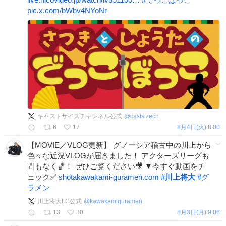
pic.x.com/bWbv4NYoNr
キャストサイズチャンネル公式
@
castsizech
6
17
8月4日(火) 8:00
【MOVIE／VLOG更新】 グノーシア稽古中の川上から
色々な近況VLOGが届きました！ アクターズリーグも
間もなく🏀！ ぜひご覧ください🎥 ▼今すぐ動画をチ
ェック✅
shotakawakami-guramen.com
#
川上将大
#
グ
ラメン
川上将大FC公式
@
kawakamiguramen
13
30
8月3日(月) 9:06