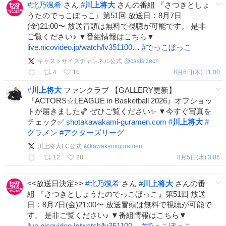
#
北乃颯希
さん
#
川上将大
さんの番組 『さつきとしょ
うたのでっこぼっこ』第51回 放送日：8月7日
(金)21:00〜 放送冒頭は無料で視聴が可能です。 是非
ご覧ください♪ ▼番組情報はこちら▼
live.nicovideo.jp/watch/lv351100…
#
でっこぼっこ
キャストサイズチャンネル公式
@
castsizech
4
10
8月6日(木) 11:00
#
川上将大
ファンクラブ 【GALLERY更新】
『ACTORS☆LEAGUE in Basketball 2026』オフショッ
トが届きました🏀 ぜひご覧ください✨ ▼今すぐ写真を
チェック✅
shotakawakami-guramen.com
#
川上将大
#
グラメン
#
アクターズリーグ
川上将大FC公式
@
kawakamiguramen
12
28
8月5日(水) 3:06
<<放送日決定>>
#
北乃颯希
さん
#
川上将大
さんの番
組 『さつきとしょうたのでっこぼっこ』第51回 放送
日：8月7日(金)21:00〜 放送冒頭は無料で視聴が可能で
す。 是非ご覧ください♪ ▼番組情報はこちら▼
live.nicovideo.jp/watch/lv351100…
#
でっこぼっこ