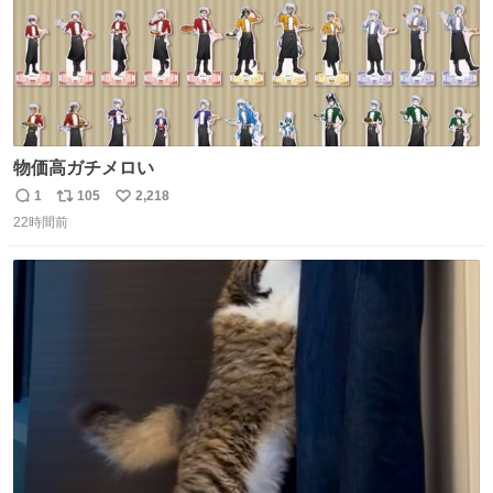
物価高ガチメロい
1
105
2,218
返
リ
い
22時間前
信
ポ
い
数
ス
ね
ト
数
数