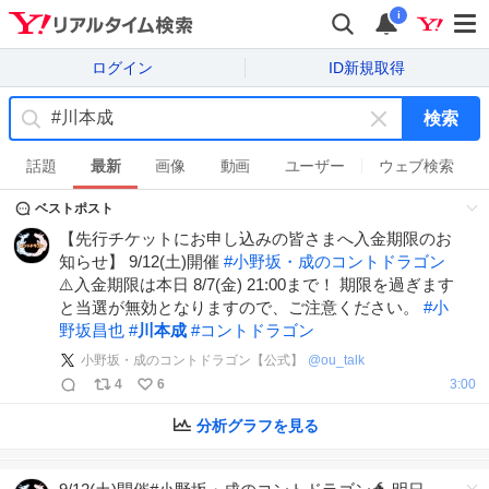
i
ログイン
ID新規取得
検索
キ
ー
話題
最新
画像
動画
ユーザー
ウェブ検索
ワ
ベストポスト
ー
ド
【先行チケットにお申し込みの皆さまへ入金期限のお
を
知らせ】 9/12(土)開催
#
小野坂・成のコントドラゴン
消
⚠️入金期限は本日 8/7(金) 21:00まで！ 期限を過ぎます
す
と当選が無効となりますので、ご注意ください。
#
小
野坂昌也
#
川本成
#
コントドラゴン
小野坂・成のコントドラゴン【公式】
@
ou_talk
4
6
3:00
分析グラフを見る