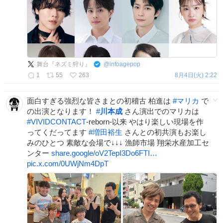
舞台『ネズミ狩り』
@
infoagepop
1
55
263
8月4日(火) 2:22
面白すぎる強烈な皆さまとの初稽古 柏進は
#
マリカ
で
の出演となります！
#
川本成
さん演出でのマリカは
#
VIVIDCONTACT
‐reborn‐以来 やはり楽しい現場を作
ってくだってます
#
増田裕生
さんとの初共演もお楽し
みのひとつ 素敵な会場で↓↓↓ 漁師市場 翔栄水産加工セ
ンター
share.google/oV2TepI3Do6FTI…
pic.x.com/0UWjNm4DpT