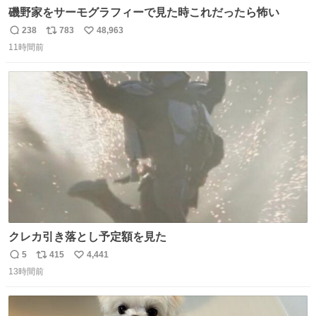
磯野家をサーモグラフィーで見た時これだったら怖い
238
783
48,963
返
リ
い
11時間前
信
ポ
い
数
ス
ね
ト
数
数
クレカ引き落とし予定額を見た
5
415
4,441
返
リ
い
13時間前
信
ポ
い
数
ス
ね
ト
数