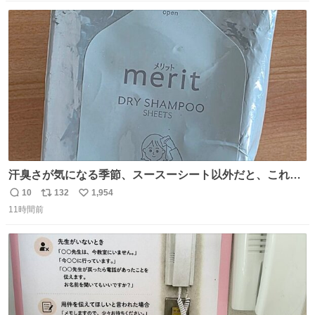
数
ス
ね
ト
数
数
汗臭さが気になる季節、スースーシート以外だと、これが
とにかくスッキリする。2年くらい前に #生活は踊る で紹
10
132
1,954
返
リ
い
介したやつ。おじさんにもおばさんにもオススメだ。ドラ
11時間前
信
ポ
い
ストに売ってるぞ。ドライシャンプーって書いてあるけど
数
ス
ね
汗拭きシートみたいなもの。耳裏襟足首筋がんがん拭いて
ト
数
数
汗臭不安を解消。