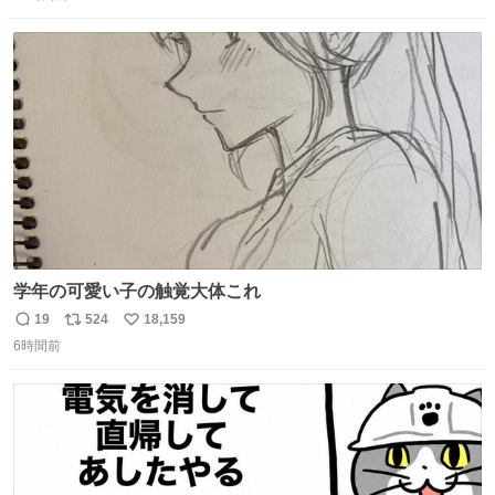
信
ポ
い
数
ス
ね
ト
数
数
学年の可愛い子の触覚大体これ
19
524
18,159
返
リ
い
6時間前
信
ポ
い
数
ス
ね
ト
数
数