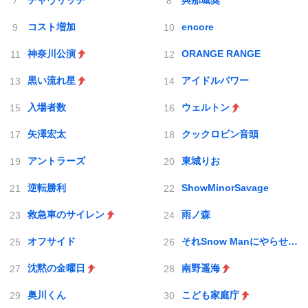
チャヴリッチ
與那城奨
コスト増加
encore
神奈川公演
ORANGE RANGE
黒い流れ星
アイドルパワー
入場者数
ウェルトン
矢澤宏太
クックロビン音頭
アントラーズ
東城りお
逆転勝利
ShowMinorSavage
救急車のサイレン
雨ノ森
オフサイド
それSnow Manにやらせて下さい
沈黙の金曜日
南野遥海
奥川くん
こども家庭庁