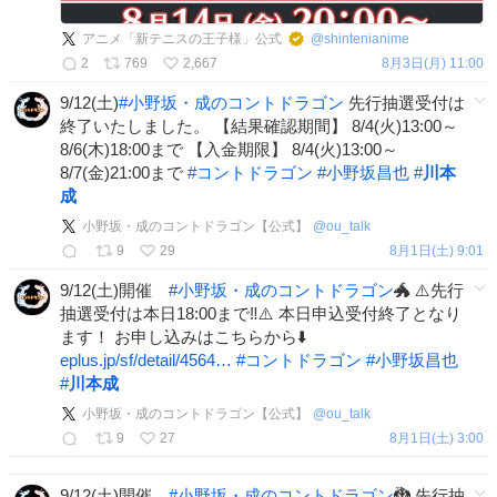
アニメ「新テニスの王子様」公式
@
shintenianime
2
769
2,667
8月3日(月) 11:00
9/12(土)
#
小野坂・成のコントドラゴン
先行抽選受付は
終了いたしました。 【結果確認期間】 8/4(火)13:00～
8/6(木)18:00まで 【入金期限】 8/4(火)13:00～
8/7(金)21:00まで
#
コントドラゴン
#
小野坂昌也
#
川本
成
小野坂・成のコントドラゴン【公式】
@
ou_talk
9
29
8月1日(土) 9:01
9/12(土)開催
#
小野坂・成のコントドラゴン
🐲 ⚠️先行
抽選受付は本日18:00まで‼⚠️ 本日申込受付終了となり
ます！ お申し込みはこちらから⬇️
eplus.jp/sf/detail/4564…
#
コントドラゴン
#
小野坂昌也
#
川本成
小野坂・成のコントドラゴン【公式】
@
ou_talk
9
27
8月1日(土) 3:00
9/12(土)開催
#
小野坂・成のコントドラゴン
🐉 先行抽