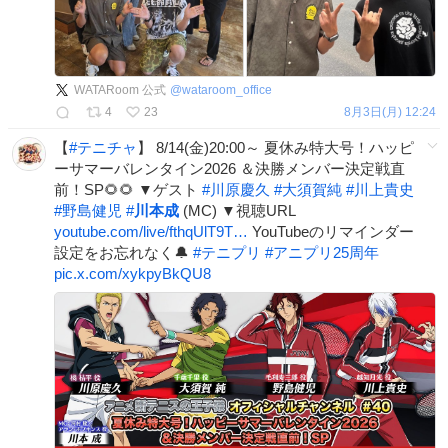
WATARoom 公式
@
wataroom_office
4
23
8月3日(月) 12:24
【
#
テニチャ
】 8/14(金)20:00～ 夏休み特大号！ハッピ
ーサマーバレンタイン2026 ＆決勝メンバー決定戦直
前！SP🌻🌻 ▼ゲスト
#
川原慶久
#
大須賀純
#
川上貴史
#
野島健児
#
川本成
(MC) ▼視聴URL
youtube.com/live/fthqUlT9T…
YouTubeのリマインダー
設定をお忘れなく🔔
#
テニプリ
#
アニプリ25周年
pic.x.com/xykpyBkQU8