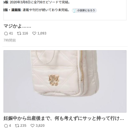
マジかよ……
41
116
1,093
返
リ
い
7時間前
信
ポ
い
数
ス
ね
ト
数
数
妊娠中から出産後まで、何も考えずにサッと持って行ける
ようなショルダーバッグが欲しいな〜と思っていたのだけ
4
235
3,820
返
リ
い