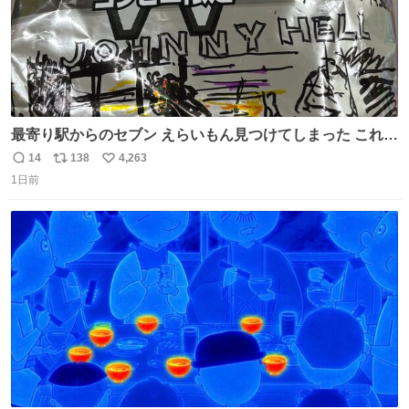
最寄り駅からのセブン えらいもん見つけてしまった これ売
ってくれへんかな… #浅井健一 #ポテチ #ロックの名盤
14
138
4,263
返
リ
い
1日前
信
ポ
い
数
ス
ね
ト
数
数