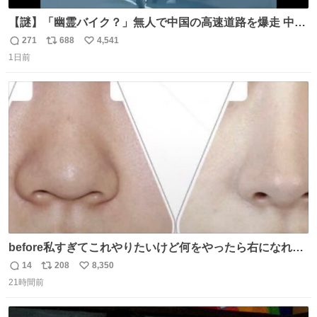
【謎】「幽霊バイク？」無人で中国の高速道路を爆走 中国
で珍しい光景が目撃された。人が乗っていないバイクが高
271
688
4,541
返
リ
い
速道路を倒れず走り続けており、さらに車線変更も。その
1日前
信
ポ
い
まま5キロも走り続けていたという。
数
ス
ね
ト
数
数
before私すぎてこれやりたいけど何をやったら右になれる
の
14
208
8,350
返
リ
い
21時間前
信
ポ
い
数
ス
ね
ト
数