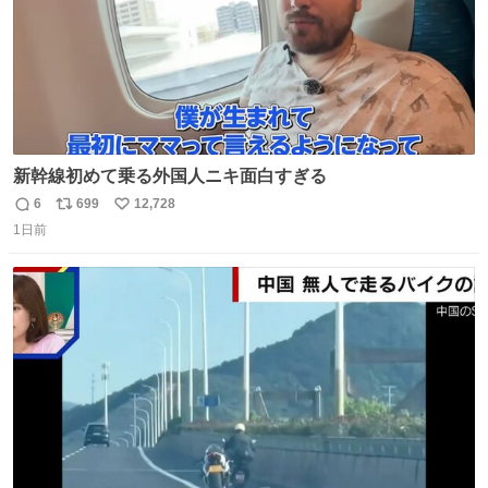
新幹線初めて乗る外国人ニキ面白すぎる
6
699
12,728
返
リ
い
1日前
信
ポ
い
数
ス
ね
ト
数
数