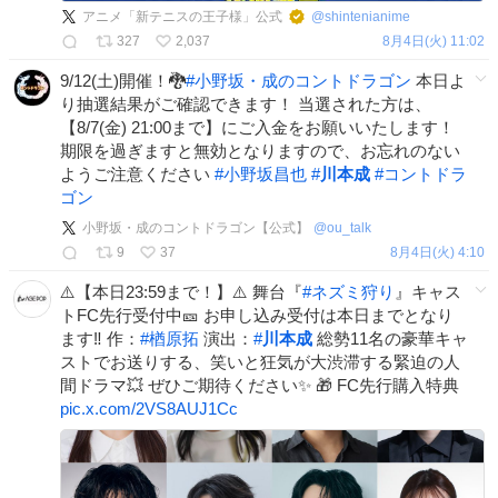
アニメ「新テニスの王子様」公式
@
shintenianime
327
2,037
8月4日(火) 11:02
9/12(土)開催！🐉
#
小野坂・成のコントドラゴン
本日よ
り抽選結果がご確認できます！ 当選された方は、
【8/7(金) 21:00まで】にご入金をお願いいたします！
期限を過ぎますと無効となりますので、お忘れのない
ようご注意ください
#
小野坂昌也
#
川本成
#
コントドラ
ゴン
小野坂・成のコントドラゴン【公式】
@
ou_talk
9
37
8月4日(火) 4:10
⚠️【本日23:59まで！】⚠️ 舞台『
#
ネズミ狩り
』キャス
トFC先行受付中🎫 お申し込み受付は本日までとなり
ます‼️ 作：
#
楢原拓
演出：
#
川本成
総勢11名の豪華キャ
ストでお送りする、笑いと狂気が大渋滞する緊迫の人
間ドラマ💥 ぜひご期待ください✨ 🎁 FC先行購入特典
pic.x.com/2VS8AUJ1Cc