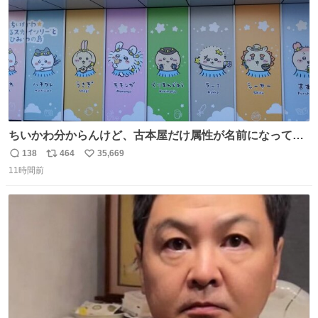
ちいかわ分からんけど、古本屋だけ属性が名前になってる
のはどういうこと？
138
464
35,669
返
リ
い
11時間前
信
ポ
い
数
ス
ね
ト
数
数