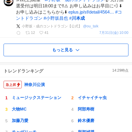
選受付は明日18:00まで‼️⚠️ お申し込みはお早目に💨 ⬇️
お申し込みはこちらから⬇️
eplus.jp/sf/detail/4564…
#
コ
ントドラゴン
#
小野坂昌也
#
川本成
小野坂・成のコントドラゴン【公式】
@
ou_talk
12
41
7月31日(金) 10:00
もっと見る
トレンドランキング
14:29
時点
神奈川公演
ミュージックステーション
イチャイチャ虫
大物MC
阿部寿樹
加藤乃愛
鈴木優磨