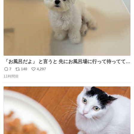
数
「お風呂だよ」 と言うと 先にお風呂場に行って待っててく
れる 賢いライス
7
140
4,297
返
リ
い
11時間前
信
ポ
い
数
ス
ね
ト
数
数