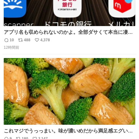
アプリ名も収められないのかよ。全部ダサくて本当に凄
い。 https://t.co/LemyLGyVkR
10
488
4,378
返
リ
い
12時間前
信
ポ
い
数
ス
ね
ト
数
数
これマジでうっっまい。味が濃いめだから満足感エグいし
1週間で3キロ痩せた😭
9
180
2,147