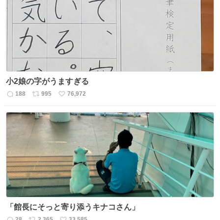
ト
数
数
小2娘の字がうますぎる
188
995
76,972
返
リ
い
信
ポ
い
数
ス
ね
ト
数
数
「館長にそっと寄り添うキナコさん」
28
2,365
33,585