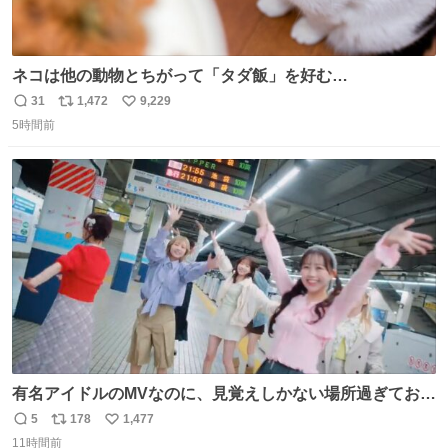
ネコは他の動物とちがって「タダ飯」を好む
nazology.kusuguru.co.jp/archives/94563 米UCの先行研
31
1,472
9,229
返
リ
い
究によると、多くの動物はタスクをクリアしてエサを獲る
5時間前
信
ポ
い
ことを好む傾向があるが、ネコにはこの傾向が見られない
数
ス
ね
のだという。ネコ様は面倒な作業がお嫌いなようです。
ト
数
数
有名アイドルのMVなのに、見覚えしかない場所過ぎておも
ろいな
5
178
1,477
返
リ
い
11時間前