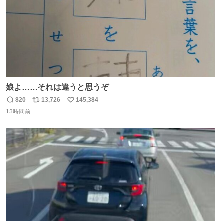
娘よ……それは違うと思うぞ
820
13,726
145,384
返
リ
い
13時間前
信
ポ
い
数
ス
ね
ト
数
数