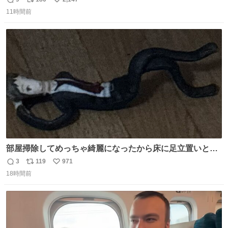
返
リ
い
11時間前
信
ポ
い
数
ス
ね
ト
数
数
部屋掃除してめっちゃ綺麗になったから床に足立置いとい
たら家族にまだゴミ残ってるよって言われて神
3
119
971
返
リ
い
18時間前
信
ポ
い
数
ス
ね
ト
数
数