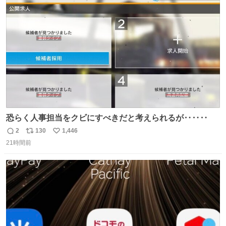
ト
数
数
恐らく人事担当をクビにすべきだと考えられるが‥‥‥
2
130
1,446
返
リ
い
21時間前
信
ポ
い
数
ス
ね
ト
数
数