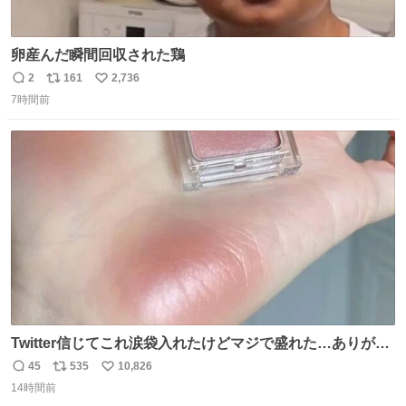
卵産んだ瞬間回収された鶏
2
161
2,736
返
リ
い
7時間前
信
ポ
い
数
ス
ね
ト
数
数
Twitter信じてこれ涙袋入れたけどマジで盛れた…ありがと
う…
45
535
10,826
返
リ
い
14時間前
信
ポ
い