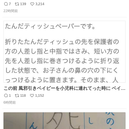
7
139
3,214
返
リ
い
22時間前
信
ポ
い
数
ス
ね
ト
数
数
この前 風邪引きベイビーを小児科に連れてった時に ベイビ
ーが鼻水ズルズルになっちゃったんだけど、 この方法思い
1
118
1,152
返
リ
い
出してやってみたら めっちゃ鼻水取れて感動😄✨ 「鼻が摩
6時間前
信
ポ
い
擦で荒れそう…」 と思ってやったことなかったけど、 鼻吸
数
ス
ね
い器無い時の応急処置にとても良いわ🤩 覚えてて損はなか
ト
数
数
った‼️