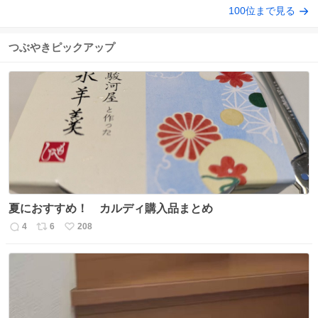
100位まで見る
つぶやきピックアップ
夏におすすめ！ カルディ購入品まとめ
4
6
208
返
リ
い
信
ポ
い
数
ス
ね
ト
数
数