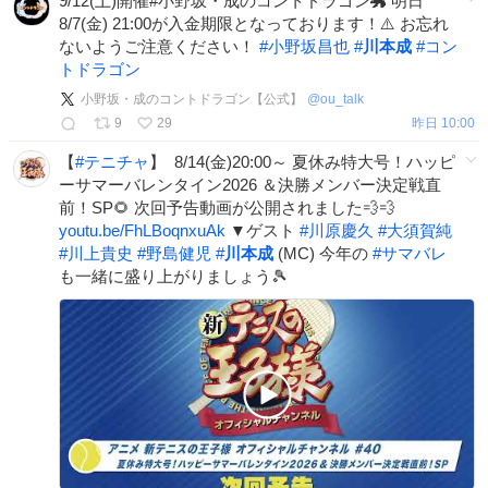
9/12(土)開催#小野坂・成のコントドラゴン🐲 明日
8/7(金) 21:00が入金期限となっております！⚠️ お忘れ
ないようご注意ください！
#
小野坂昌也
#
川本成
#
コン
トドラゴン
小野坂・成のコントドラゴン【公式】
@
ou_talk
9
29
昨日 10:00
【
#
テニチャ
】 ​ 8/14(金)20:00～​ 夏休み特大号！ハッピ
ーサマーバレンタイン2026 ＆決勝メンバー決定戦直
前！SP​🌻 次回予告動画が公開されました💨💨
youtu.be/FhLBoqnxuAk
▼ゲスト
#
川原慶久
#
大須賀純
#
川上貴史
#
野島健児
#
川本成
(MC)​ 今年の
#
サマバレ
も一緒に盛り上がりましょう🎾