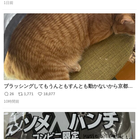
ど snidelでめちゃくちゃピッタリなものを見つけたので買
1日前
信
ポ
い
った！✨ スマホと小物とペットボトルが入るの最高すぎる
数
ス
ね
🥹 しかもスマホ入れ独立してるしファスナーない！地味に
ト
数
数
嬉しいやつ！！！
ブラッシングしてもうんともすんとも動かないから京都の
寺にある庭みたいになってる
26
1,771
18,077
返
リ
い
10時間前
信
ポ
い
数
ス
ね
ト
数
数