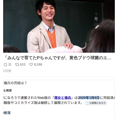
数
「みんなで育てたPちゃんですが、黄色ブドウ球菌のエン
テロトキシン（耐熱性毒素）が検出されたので、議論する
11
633
9,198
返
リ
い
までもなく処分が決まりました」
1日前
信
ポ
い
数
ス
ね
ト
数
数