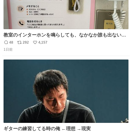
教室のインターホンを鳴らしても、なかなか誰も出ないこ
とがあります…。 もしかすると「電話の出方」に困ってい
48
292
4,157
返
リ
い
るのかもしれません。 そこで「何を話せばいいか」が見え
1日前
信
ポ
い
る手引きを用意して、安心して電話に出られるようにしま
数
ス
ね
す。 インターホンの応対も大切なコミュニケーションの学
ト
数
数
びです。
ギターの練習してる時の俺 ←理想 →現実