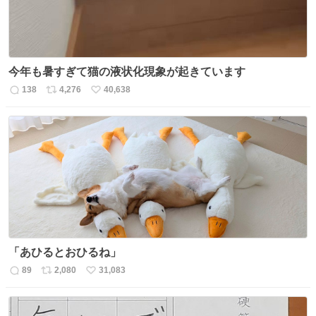
今年も暑すぎて猫の液状化現象が起きています
138
4,276
40,638
返
リ
い
信
ポ
い
数
ス
ね
ト
数
数
「あひるとおひるね」
89
2,080
31,083
返
リ
い
信
ポ
い
数
ス
ね