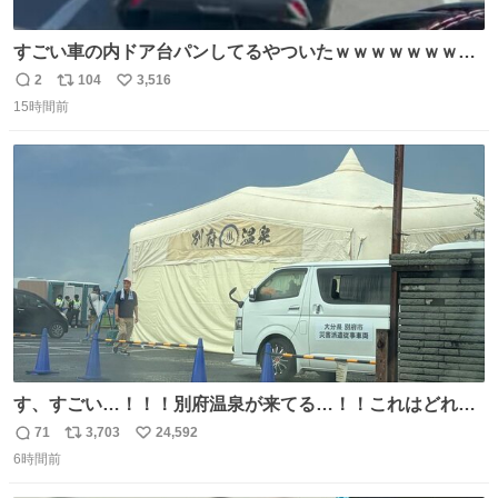
すごい車の内ドア台パンしてるやついたｗｗｗｗｗｗｗｗ
ｗｗｗｗｗｗ
2
104
3,516
返
リ
い
15時間前
信
ポ
い
数
ス
ね
ト
数
数
す、すごい…！！！別府温泉が来てる…！！これはどれぐ
らい待つんだろう…
71
3,703
24,592
返
リ
い
6時間前
信
ポ
い
数
ス
ね