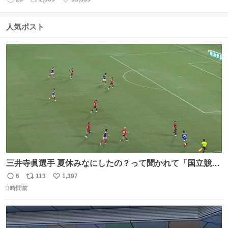
返
リ
い
信
ポ
い
数
ス
ね
人気ポスト
ト
数
数
三井寺眞選手 夏休みなにしたの？って聞かれて「国立競技
場でオープニングゴール決めたよ」と答えられるの強すぎ
6
113
1,397
返
リ
い
る
3時間前
信
ポ
い
数
ス
ね
ト
数
数