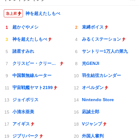
神を超えたしもべ
超かぐやメシ
束縛ボイス
神を超えたしもべ
みるくステーション
諸星すみれ
サントリー1万人の第九
クリスピー・クリーム・ドーナツ
光GENJI
中国製無線ルーター
羽生結弦カレンダー
宇宙戦艦ヤマト2199
オベルダン
ジョイポリス
Nintendo Store
小清水亜美
凪誠士郎
アイギス
Vジャンプ
ジブリパーク
外国人審判