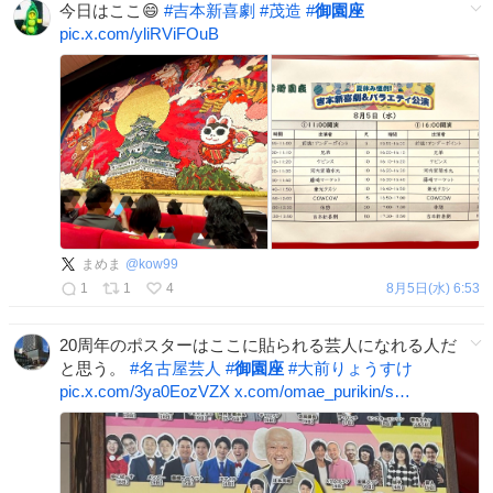
今日はここ😄
#
吉本新喜劇
#
茂造
#
御園座
pic.x.com/yliRViFOuB
まめま
@
kow99
1
1
4
8月5日(水) 6:53
20周年のポスターはここに貼られる芸人になれる人だ
と思う。
#
名古屋芸人
#
御園座
#
大前りょうすけ
pic.x.com/3ya0EozVZX
x.com/omae_purikin/s…