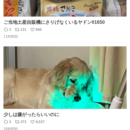
ご当地土産自販機にさりげなくいるヤドン¥1650
3
131
940
返
リ
い
11時間前
信
ポ
い
数
ス
ね
ト
数
数
少しは嫌がったらいいのに
3
373
9,537
返
リ
い
16時間前