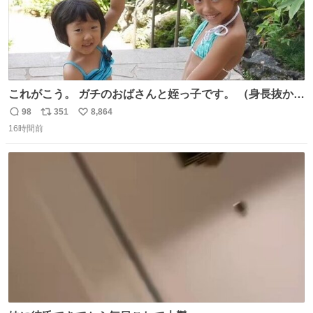
これがこう。 ガチのおばさんと姪っ子です。 （身長抜かさ
れててしぬ笑） #ヤツルギ12 #家族でヒロイン
98
351
8,864
返
リ
い
16時間前
信
ポ
い
数
ス
ね
ト
数
数