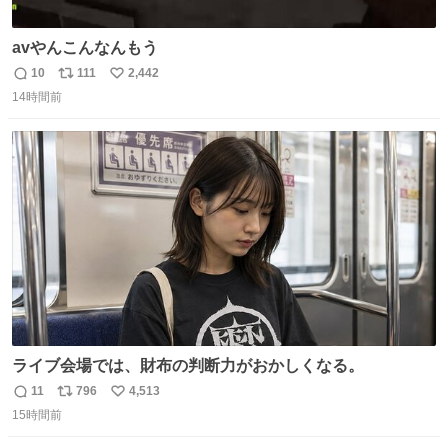
avやんこんなんもう
10
111
2,442
返
リ
い
14時間前
信
ポ
い
数
ス
ね
ト
数
数
ライブ会場では、財布の判断力がおかしくなる。
11
796
4,513
返
リ
い
15時間前
信
ポ
い
数
ス
ね