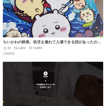
ちいかわの映画、幼児を連れて入場できる回があったので
子どもを連れて観てきたんですけど、セイレーンの登場シ
33
1,824
14,603
返
リ
い
ーンで場内のベビーが一斉に泣き出してたのがとてもよい
13時間前
信
ポ
い
映画体験でした。
数
ス
ね
ト
数
数