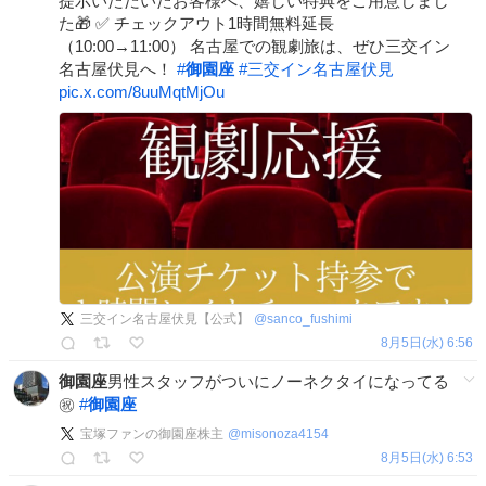
提示いただいたお客様へ、嬉しい特典をご用意しまし
た🎁 ✅ チェックアウト1時間無料延長
（10:00→11:00） 名古屋での観劇旅は、ぜひ三交イン
名古屋伏見へ！
#
御園座
#
三交イン名古屋伏見
pic.x.com/8uuMqtMjOu
三交イン名古屋伏見【公式】
@
sanco_fushimi
8月5日(水) 6:56
御園座
男性スタッフがついにノーネクタイになってる
㊗️
#
御園座
宝塚ファンの御園座株主
@
misonoza4154
8月5日(水) 6:53