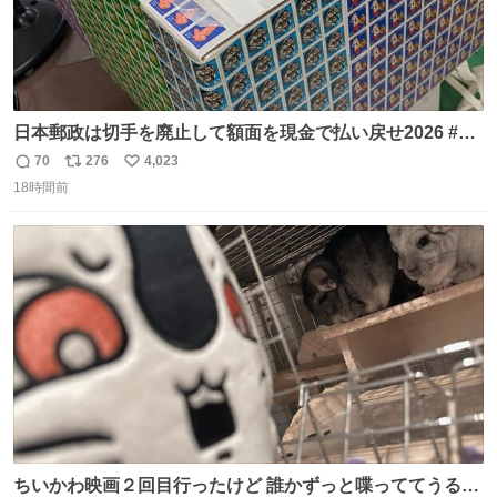
日本郵政は切手を廃止して額面を現金で払い戻せ2026 #日
本郵政 @JapanPostHD_PR
70
276
4,023
返
リ
い
18時間前
信
ポ
い
数
ス
ね
ト
数
数
ちいかわ映画２回目行ったけど 誰かずっと喋っててうるさ