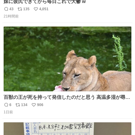
妹に彼氏できてから毎日これで大鬱 w
43
135
4,051
返
リ
い
21時間前
信
ポ
い
数
ス
ね
ト
数
数
百獣の王が死を持って発信したのだと思う 高温多湿が尋常
でない日本の夏 どうか早急に飼育の環境を見直して 動物の
6
134
906
返
リ
い
命を護ってください…と 治療中のライオンが助かりますよ
1日前
信
ポ
い
うに すべての動物の命が護られますように 2026.7.3📷多摩
数
ス
ね
動物公園にて 残念ながら個体の識別は出来ません
ト
数
数