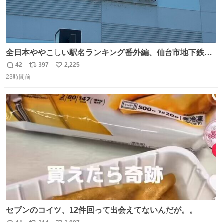
全日本ややこしい駅名ランキング番外編、仙台市地下鉄川
内駅
42
397
2,225
返
リ
い
23時間前
信
ポ
い
数
ス
ね
ト
数
数
セブンのコイツ、12件回って出会えてないんだが。。