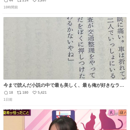
44
214
2,897
返
リ
い
18時間前
信
ポ
い
数
ス
ね
ト
数
数
今まで読んだ小説の中で最も美しく、最も俺が好きなラス
トシーン
18
180
5,421
返
リ
い
1日前
信
ポ
い
数
ス
ね
ト
数
数