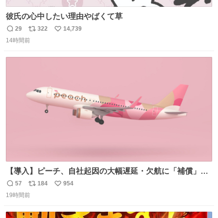
彼氏の心中したい理由やばくて草
29
322
14,739
返
リ
い
14時間前
信
ポ
い
数
ス
ね
ト
数
数
【導入】ピーチ、自社起因の大幅遅延・欠航に「補償」開
始へ news.livedoor.com/article/detail… 同社に起因する理
57
184
954
返
リ
い
由によって大幅遅延や欠航が発生した場合、乗客が負担し
19時間前
信
ポ
い
た宿泊費や交通費を、領収書の事後申請に基づき、国内線
数
ス
ね
は1人あたり上限1万円、国際線は上限2万円まで支払う。