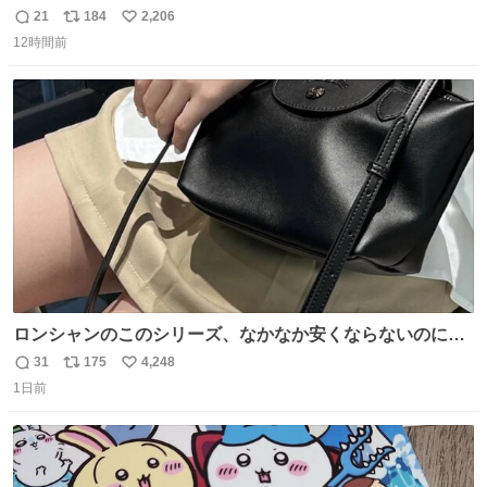
かった 許せねえ
21
184
2,206
返
リ
い
12時間前
信
ポ
い
数
ス
ね
ト
数
数
ロンシャンのこのシリーズ、なかなか安くならないのにセ
ール価格になってる🖤✨レザーなのが反則級にかわいい。
31
175
4,248
返
リ
い
持ってるだけでコーデが格上げされる。
1日前
信
ポ
い
数
ス
ね
ト
数
数