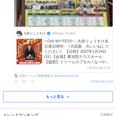
大前りょうすけ
@Omae_PuriKin
✨OH! MY FES!!✨ ‐大前りょうすけ名
古屋10周年‐ 《大拡散、大いいねして
ください》 【日程】2027年1月24日
(日) 【会場】東別院テラスホール
【協賛】ドリームカプセル / なべやき
屋キンレイ 大前史上最大キャパの大
7月24日(金) 6:14
イベント！！ 絶対に楽しませます！
宝塚ファンの御園座株主
@
misonoza4154
お祭りです！
8月5日(水) 6:53
もっと見る
トレンドランキング
3:35
時点