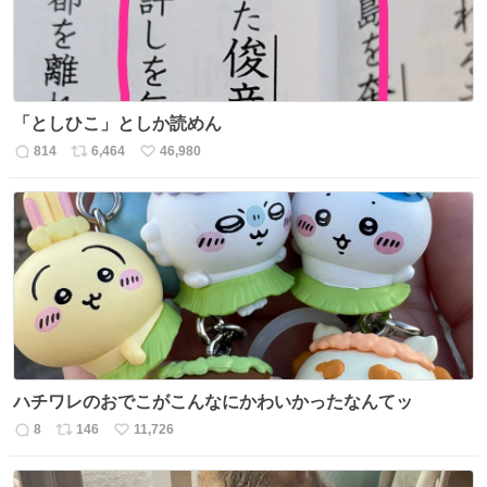
「としひこ」としか読めん
814
6,464
46,980
返
リ
い
信
ポ
い
数
ス
ね
ト
数
数
ハチワレのおでこがこんなにかわいかったなんてッ
8
146
11,726
返
リ
い
信
ポ
い
数
ス
ね