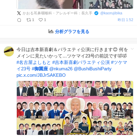
かおる耳鼻咽喉科・アレルギー科：長久手
@
kaorujibika
1
1
昨日 1:52
分析グラフを見る
今日は吉本新喜劇＆バラエティ公演に行きます😊 何を
メインに見たいかって…ツケマイ23号の前説です🤣🤣
#
名古屋よしもと
#
吉本新喜劇バラエティ公演
#
ツケマ
イ23号
#
御園座
@nkuma26
@BushiBushiParty
pic.x.com/JBJrSAKEBO