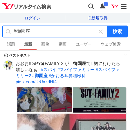
i
ログイン
ID新規取得
検索
キ
ー
話題
最新
画像
動画
ユーザー
ウェブ検索
ワ
ベストポスト
ー
ド
おおお‼️ SPY✖️FAMILY 2 が、
御園座
で‼️ 観に行けたら
を
嬉しいなぁ‼️
#
スパイ
#
スパイファミリー
#
スパイファ
消
ミリー2
#
御園座
#
かおる耳鼻咽喉科
す
pic.x.com/tleUxzdHf4