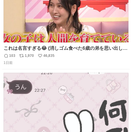
これは名言すぎる😂 (消しゴム食べた6歳の弟を思い出しな
がら)
103
1,970
46,835
返
リ
い
1日前
信
ポ
い
数
ス
ね
ト
数
数