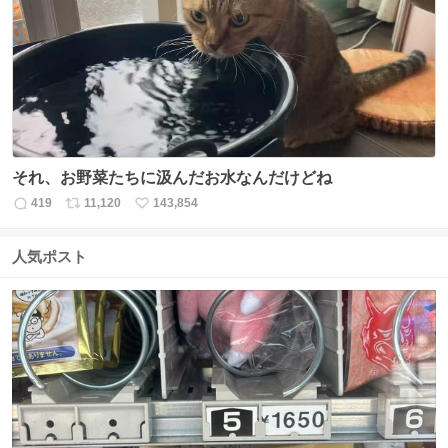
ト
数
数
それ、お野菜たちに汲んだお水なんだけどね
419
11,120
143,854
返
リ
い
信
ポ
い
数
ス
ね
人気ポスト
ト
数
数