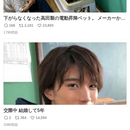
下がらなくなった高田製の電動昇降ベット。 メーカーから
は、完全に見放されたんですが、 見事に85歳の父が治しま
168
2,181
23,805
返
リ
い
した。 うちの父は、トヨタカローラのボディをオート生産
17時間前
信
ポ
い
する、工業ロボットの製作者なんですが、 父が電動ベット
数
ス
ね
の配線をハンダで修理している横で、
ト
数
数
交際中 結婚して5年
2
364
14,594
返
リ
い
20時間前
信
ポ
い