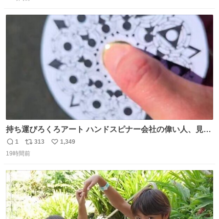
信
ポ
い
数
ス
ね
ト
数
数
持ち運びろくろアート ハンドスピナー会社の偉い人、見て
ください。
1
313
1,349
返
リ
い
19時間前
信
ポ
い
数
ス
ね
ト
数
数