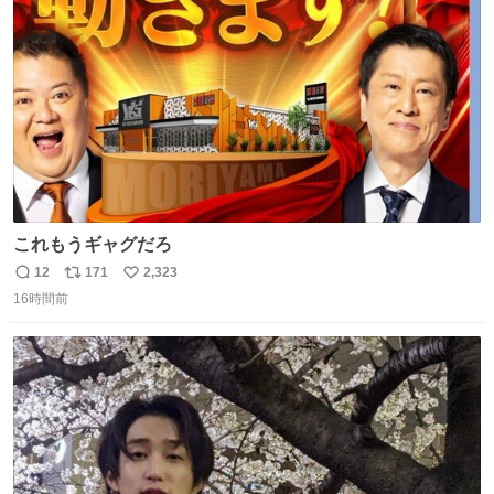
ト
数
数
これもうギャグだろ
12
171
2,323
返
リ
い
16時間前
信
ポ
い
数
ス
ね
ト
数
数