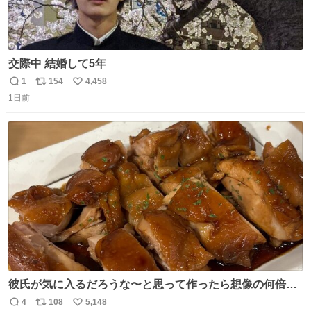
交際中 結婚して5年
1
154
4,458
返
リ
い
1日前
信
ポ
い
数
ス
ね
ト
数
数
彼氏が気に入るだろうな〜と思って作ったら想像の何倍も
美味しい美味しい言ってくれて嬉しい
4
108
5,148
返
リ
い