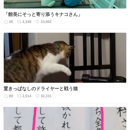
「館長にそっと寄り添うキナコさん」
26
2,349
33,462
返
リ
い
信
ポ
い
数
ス
ね
ト
数
数
置きっぱなしのドライヤーと戦う猫
69
2,514
32,331
返
リ
い
信
ポ
い
数
ス
ね
ト
数
数