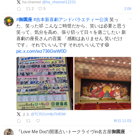
ha-channel
@
ha_channel12231
2
5
2:06
#
御園座
#
吉本新喜劇アンドバラエティー公演
笑っ
た、笑った🤣 こんなご時世だから、笑いは必要と思う
笑って、気分を高め、張り切って日々を過ごしたい 新
喜劇の座長さんの言葉 「感動はありません 笑いだけ
です」 それでいいんです それがいいんです😄
pic.x.com/wz736GwW0D
まる
@
TCR2UrnttuTHfOW
昨日 11:03
『Love Me Doの開運占いトークライヴin名古屋
御園座