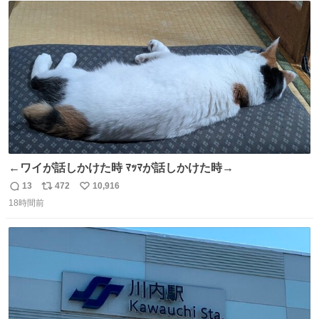
ト
数
数
←ワイが話しかけた時 ﾏｯﾏが話しかけた時→
13
472
10,916
返
リ
い
18時間前
信
ポ
い
数
ス
ね
ト
数
数