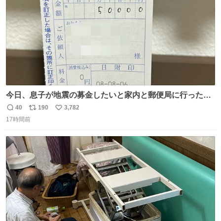
今日、息子が地震の募金したいと家内と郵便局に行ったみ
たいです。おもちゃとか買う選択肢もあったと思うけど、
40
190
3,782
返
リ
い
自分で貯めてた2万円を役に立てて欲しい、みんなも元気
17時間前
信
ポ
い
になって欲しいと。家内も一緒に募金したので、自分も何
数
ス
ね
かできたらなぁと思いました。
ト
数
数