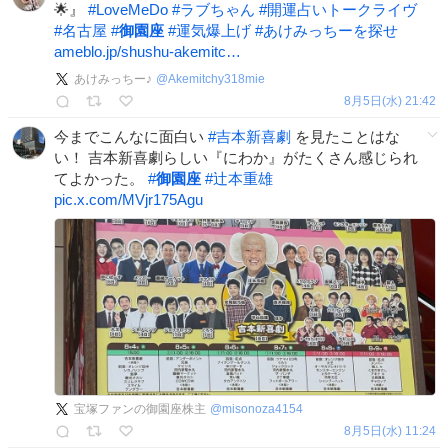
🌟』
#
LoveMeDo
#
ラブちゃん
#
開運占いトークライヴ
#
名古屋
#
御園座
#
運気爆上げ
#
あけみっちーを探せ
ameblo.jp/shushu-akemitc…
あけみっちー♪
@
Akemitchy318mie
8月5日(水) 21:42
今までこんなに面白い
#
吉本新喜劇
を見たことはな
い！ 吉本新喜劇らしい『にわか』がたくさん感じられ
てよかった。
#
御園座
#
辻本重雄
pic.x.com/MVjr175Agu
宝塚ファンの御園座株主
@
misonoza4154
8月5日(水) 11:24