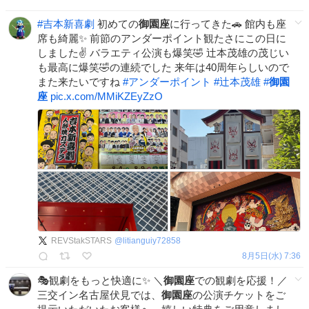
#
吉本新喜劇
初めての
御園座
に行ってきた🚗 館内も座
席も綺麗✨ 前節のアンダーポイント観たさにこの日に
しました✌️ バラエティ公演も爆笑🤣 辻本茂雄の茂じい
も最高に爆笑🤣の連続でした 来年は40周年らしいので
また来たいですね
#
アンダーポイント
#
辻本茂雄
#
御園
座
pic.x.com/MMiKZEyZzO
REVStakSTARS
@
litianguiy72858
8月5日(水) 7:36
🎭観劇をもっと快適に✨ ＼
御園座
での観劇を応援！／
三交イン名古屋伏見では、
御園座
の公演チケットをご