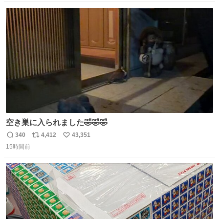
数
ス
ね
ト
数
数
空き巣に入られました🤣🤣🤣
340
4,412
43,351
返
リ
い
15時間前
信
ポ
い
数
ス
ね
ト
数
数