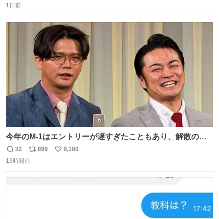
1日前
信
ポ
い
数
ス
ね
ト
数
数
今年のM-1はエントリーが遅すぎたこともあり、解散の可
能性を作り出してからのスタート！！ 遅くなって申し訳な
32
899
9,180
返
リ
い
い🙏 エントリーナンバーは「GO!無策!」でかなり覚えやす
13時間前
信
ポ
い
い！応援をお願いすることになりそう！！
数
ス
ね
ト
数
数