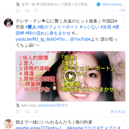
金澤一進 🐞 四柱推命占いで開運 / 石川県金沢市の運命鑑定
@
kanazawauranai
7:57
テレサ・テン🌟心に響く永遠のヒット曲集｜中国語#
空港
#
愛人
#
夜のフェリーボート
#
つぐない
#
氷雨
#
襟
裳岬
#
時の流れに身をまかせ
#...
youtu.be/8U_tg_8ybO4?si…
@YouTube
より 誰か歌っ
てちょ🤗✨✨
take nogu
@
takenogu385822
昨日 8:22
朝まで一緒にいられるんだろ | 海の約束
ameblo.jp/nia727/entry-1…
#
Amebaブログ
#
アメブロ
#