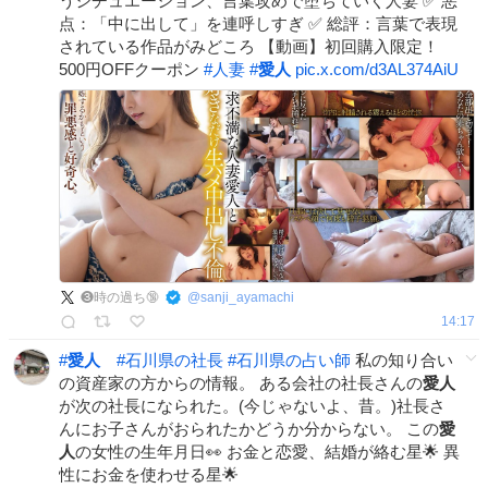
うシチュエーション、言葉攻めで堕ちていく人妻 ✅ 悪
点：「中に出して」を連呼しすぎ ✅ 総評：言葉で表現
されている作品がみどころ 【動画】初回購入限定！
500円OFFクーポン
#
人妻
#
愛人
pic.x.com/d3AL374AiU
❸時の過ち🔞
@
sanji_ayamachi
14:17
#
愛人
#
石川県の社長
#
石川県の占い師
私の知り合い
の資産家の方からの情報。 ある会社の社長さんの
愛人
が次の社長になられた。(今じゃないよ、昔。)社長さ
んにお子さんがおられたかどうか分からない。 この
愛
人
の女性の生年月日👀 お金と恋愛、結婚が絡む星🌟 異
性にお金を使わせる星🌟