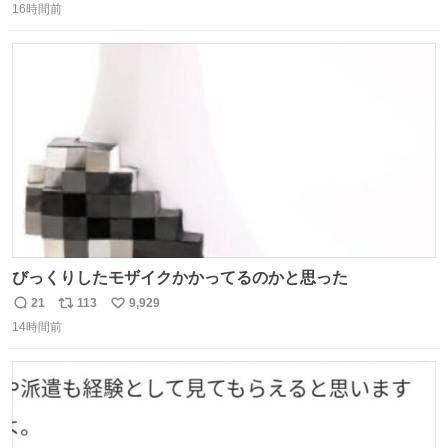
か？ 九州の夏といえば、これ！ 地元の定番でも、旅先で出
16時間前
信
ポ
い
会ったお気に入りでも、ぜひ教えてください🍨
数
ス
ね
ト
数
数
びっくりしたモザイクかかってるのかと思った
21
113
9,929
返
リ
い
14時間前
信
ポ
い
数
ス
ね
ト
数
数