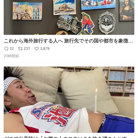
これから海外旅行する人へ 旅行先でその国や都市を象徴す
る マグネットを買って欲しい。 僕は交換留学してた1年間
32
237
3,879
返
リ
い
で20カ国回ったけど、旅行先で必ずマグネットを買い、今
20時間前
信
ポ
い
は家の冷蔵庫に貼ってる。 交換留学が終わって1年経つけ
数
ス
ね
どそれぞれのマグネットを見る度に旅の思い出が鮮明によ
ト
数
数
みがえります。