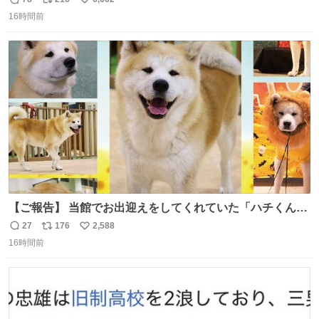
返
リ
い
山は今回も雲の中でした（やっぱり！）。 #私の好きな日
16時間前
信
ポ
い
本
数
ス
ね
ト
数
数
【ご報告】 当館でお出迎えをしてくれていた「ハチくん」
が8月1日に 虹の橋を渡りました🌈 たくさんの幸せを運
27
176
2,588
返
リ
い
び、たくさんのおやつを食べて、たくさん愛されたハチく
16時間前
信
ポ
い
んありがとう ハチくん大好きだよ 秋田犬の里 スタッフ一
数
ス
ね
同より 愛を込めて #秋田犬の里 #akitainu #akita #ハチくん
ト
数
数
大好き