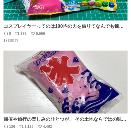
コスプレイヤーってのは100均の力を借りてなんでも錬成
できるんですよねビフォーアフター
8
373
5,556
返
リ
い
18時間前
信
ポ
い
数
ス
ね
ト
数
数
帰省や旅行の楽しみのひとつが、 その土地ならではの味。
この夏、みなさんのおすすめのご当地アイスはあります
126
1,126
4,462
返
リ
い