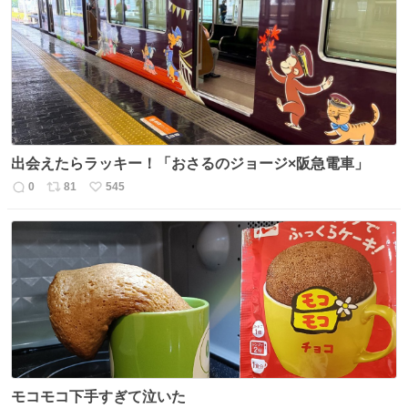
数
ス
ね
ト
数
数
出会えたらラッキー！「おさるのジョージ×阪急電車」
0
81
545
返
リ
い
信
ポ
い
数
ス
ね
ト
数
数
モコモコ下手すぎて泣いた