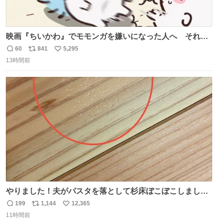
映画『ちいかわ』でモモンガを嫌いになった人へ それで
も愛される理由と可能性 kai-you.net/article/96186 『映画
60
841
5,295
返
リ
い
ちいかわ 人魚の島のひみつ』を3回観て、原作も追ってい
13時間前
信
ポ
い
る筆者が、モモンガの名誉回復を試みようとする記事で
数
ス
ね
す。ちいかわ初心者向けです🖊
ト
数
数
やりました！夫がパスタを落として杉床ぼこぼこしまし
た！よかったーーー！ファーストぼこぼこ自分じゃなく
199
1,144
12,365
返
リ
い
て！これで第二波いつでもいけます！！！✌️いやーほっと
11時間前