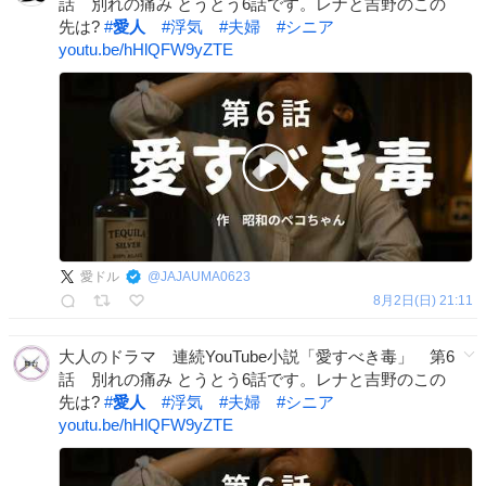
話 別れの痛み とうとう6話です。レナと吉野のこの
先は?
#
愛人
#
浮気
#
夫婦
#
シニア
youtu.be/hHlQFW9yZTE
愛ドル
@
JAJAUMA0623
8月2日(日) 21:11
大人のドラマ 連続YouTube小説「愛すべき毒」 第6
話 別れの痛み とうとう6話です。レナと吉野のこの
先は?
#
愛人
#
浮気
#
夫婦
#
シニア
youtu.be/hHlQFW9yZTE