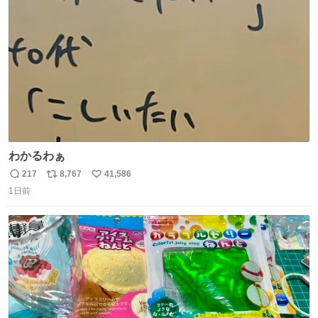
数
わかるわぁ
217
8,767
41,586
返
リ
い
1日前
信
ポ
い
数
ス
ね
ト
数
数