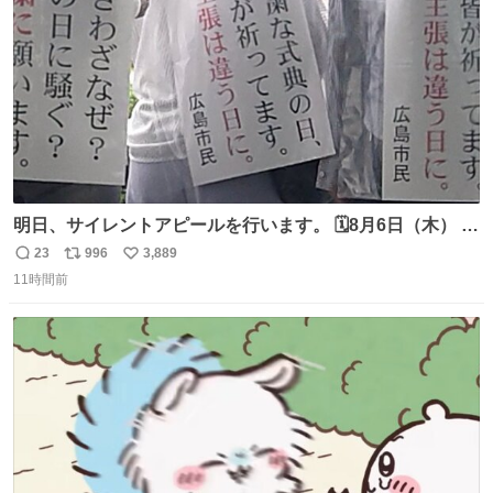
数
明日、サイレントアピールを行います。 🗓️8月6日（木） ⏰
[時間]7：45 集合 📍[場所]元安橋本通(東)側、観光船乗り場
23
996
3,889
返
リ
い
前ベンチ周辺 声は上げません。ただ、静かに立ちます。お
11時間前
信
ポ
い
近くの方、ぜひ。
数
ス
ね
ト
数
数