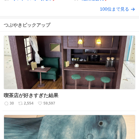
100位まで見る
つぶやきピックアップ
喫茶店が好きすぎた結果
30
2,554
59,597
返
リ
い
信
ポ
い
数
ス
ね
ト
数
数