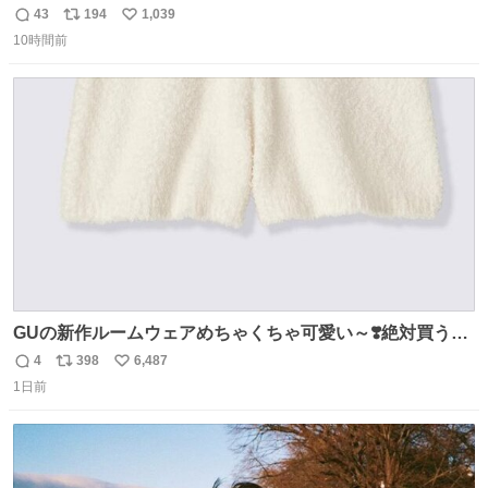
憶」発売 代表作「ガリレオ」シリーズ最新作
43
194
1,039
返
リ
い
news.livedoor.com/article/detail… 68歳で亡くなった作家
10時間前
信
ポ
い
の東野圭吾さんの新刊が発売された。5日は発売されたば
数
ス
ね
かりの新刊も加わり、多くのファンが足を運んでいた。
ト
数
数
GUの新作ルームウェアめちゃくちゃ可愛い～❣️絶対買うぞ
🪿🤍 9月下旬発売🪄
4
398
6,487
返
リ
い
1日前
信
ポ
い
数
ス
ね
ト
数
数