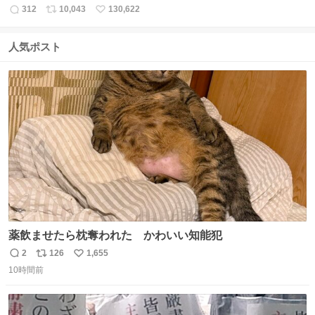
312
10,043
130,622
返
リ
い
信
ポ
い
数
ス
ね
人気ポスト
ト
数
数
薬飲ませたら枕奪われた かわいい知能犯
2
126
1,655
返
リ
い
10時間前
信
ポ
い
数
ス
ね
ト
数