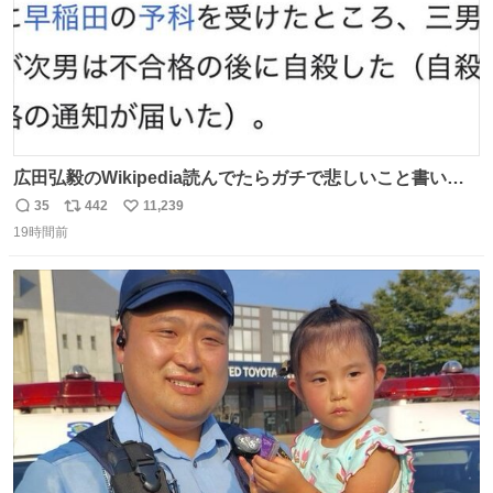
広田弘毅のWikipedia読んでたらガチで悲しいこと書いて
あって辛い
35
442
11,239
返
リ
い
19時間前
信
ポ
い
数
ス
ね
ト
数
数