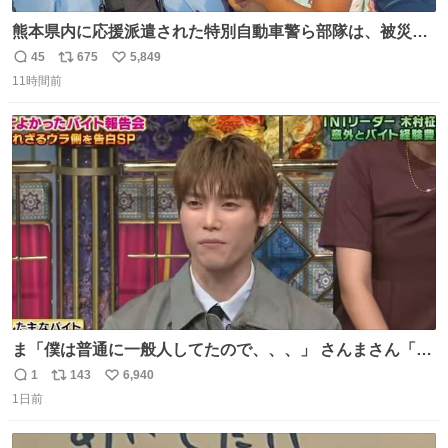
熊本県内に応援派遣された特別自動車警ら部隊は、被災場
所のみならず、避難所も回りながらパトロールを行ってい
45
675
5,849
返
リ
い
ます。写真は、京都府警察の特別自動車警ら部隊が、上益
11時間前
信
ポ
い
城郡御船町内で避難している方々と交流している様子で
数
ス
ね
す。 #令和８年熊本地震 #京都府警察
ト
数
数
ま「僕は普通に一般人してたので、、、」 さんまさん「チ
ンパンジー⁉️」 しぬwwwwwwwwwwwwwwwwwwwww
1
143
6,940
返
リ
い
1日前
信
ポ
い
数
ス
ね
ト
数