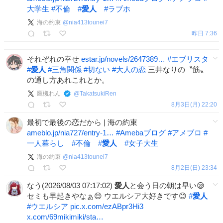
大学生
#
不倫
#
愛人
#
ラブホ
海の約束
@
nia413tounei7
昨日 7:36
それぞれの幸せ
estar.jp/novels/2647389…
#
エブリスタ
#
愛人
#
三角関係
#
切ない
#
大人の恋
三井なりの〝筋〟
の通し方あれこれとか。
鷹槻れん
@
TakatsukiRen
8月3日(月) 22:20
最初で最後の恋だから | 海の約束
ameblo.jp/nia727/entry-1…
#
Amebaブログ
#
アメブロ
#
一人暮らし
#
不倫
#
愛人
#
女子大生
海の約束
@
nia413tounei7
8月2日(日) 23:34
なう(2026/08/03 07:17:02)
愛人
と会う日の朝は早い😪
セミも早起きやなぁ😌 ウエルシア大好きです😊
#
愛人
#
ウエルシア
pic.x.com/ezABpr3Hi3
x.com/69mikimiki/sta…