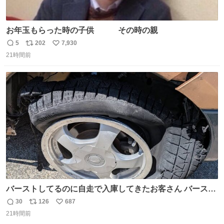
お年玉もらった時の子供 その時の親
5
202
7,930
返
リ
い
21時間前
信
ポ
い
数
ス
ね
ト
数
数
バーストしてるのに自走で入庫してきたお客さん バースト
したならその場で動かないで助け呼んで下さい😰 保険にロ
30
126
687
返
リ
い
ードサービス付いてて金銭負担も無いんですから これで走
21時間前
信
ポ
い