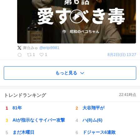
舞台みゅ
@
eripi9981
1
1
8月2日(日) 13:27
もっと見る
トレンドランキング
22:41
時点
81年
大谷翔平が
AIが指示なくサイバー攻撃
ハ(8)ム(6)
まだ木曜日
ドジャース6連敗