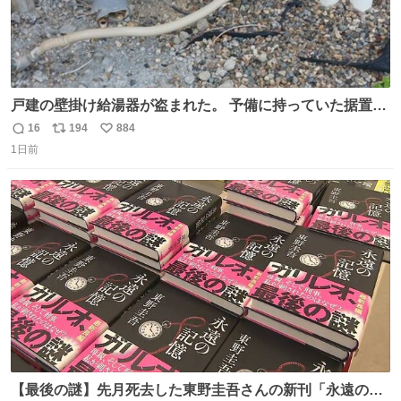
戸建の壁掛け給湯器が盗まれた。 予備に持っていた据置給
湯器があったのでガスやさんに設置してもらった。 工事費
16
194
884
返
リ
い
9万円。 痛い出費。 防犯カメラ設置した。 物騒な時代にな
1日前
信
ポ
い
ったな。 昔は給湯器盗むとか聞いたことなかったな。
数
ス
ね
ト
数
数
【最後の謎】先月死去した東野圭吾さんの新刊「永遠の記