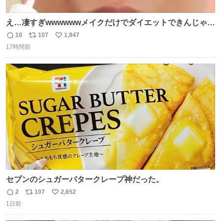
え…凄すぎwwwwwwメイクだけでダイエットできんじゃん
😭
10
107
1,947
返
リ
い
17時間前
信
ポ
い
数
ス
ね
ト
数
数
セブンのシュガーバタークレープ神だった。
2
107
2,652
返
リ
い
1日前
信
ポ
い
数
ス
ね