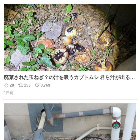
ると、壊さなくていい所まで壊しちゃいますから 実際、外
数
ス
ね
装ダメージ、ABSセンサ断線、ブレーキホースも傷入っち
ト
数
数
ゃってます…
廃棄された玉ねぎ？の汁を吸うカブトムシ 君ら汁が出る植
物ならなんでもいいのかよ… まあ害虫だよねこりゃ 他には
28
153
3,769
返
リ
い
カナブンや黒ゴキが来ていた
1日前
信
ポ
い
数
ス
ね
ト
数
数