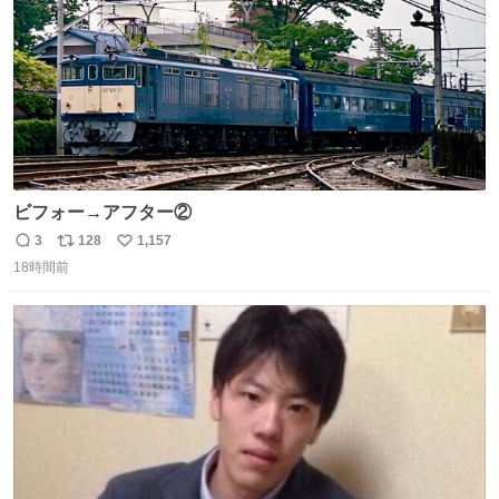
ビフォー→アフター②
3
128
1,157
返
リ
い
18時間前
信
ポ
い
数
ス
ね
ト
数
数