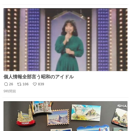
信
ポ
い
した！ 杉床を採用しようとしている方々へ忠告です。杉床
数
ス
ね
は乾燥パスタに負けます。豆腐くらいやわやわです。
ト
数
数
個人情報全部言う昭和のアイドル
26
106
839
返
リ
い
9時間前
信
ポ
い
数
ス
ね
ト
数
数