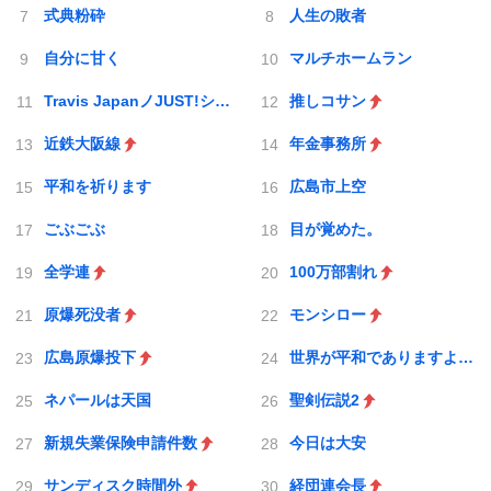
式典粉砕
人生の敗者
自分に甘く
マルチホームラン
Travis JapanノJUST!シン日本遺産
推しコサン
近鉄大阪線
年金事務所
平和を祈ります
広島市上空
ごぶごぶ
目が覚めた。
全学連
100万部割れ
原爆死没者
モンシロー
広島原爆投下
世界が平和でありますように
ネパールは天国
聖剣伝説2
新規失業保険申請件数
今日は大安
サンディスク時間外
経団連会長