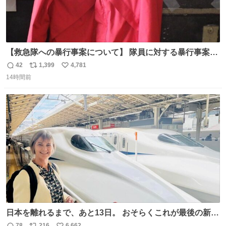
【救急隊への暴行事案について】 隊員に対する暴行事案
が、令和7年度の6件に対し、令和8年度は現在既に4件発生
42
1,399
4,781
返
リ
い
しています。 特に、この4日間で救急隊員に対する暴行事
14時間前
信
ポ
い
案が立て続けに2件発生しています。 このような行為に対
数
ス
ね
して隊員の安全を守るために、法的措置も辞さず毅然と対
ト
数
数
応していきます。
日本を離れるまで、あと13日。 おそらくこれが最後の新幹
線。駅弁には、お気に入りのうな重を。 残念ながら、富士
78
216
6,662