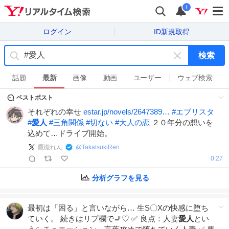
i
ログイン
ID新規取得
検索
キ
ー
話題
最新
画像
動画
ユーザー
ウェブ検索
ワ
ベストポスト
ー
ド
それぞれの幸せ
estar.jp/novels/2647389…
#
エブリスタ
を
#
愛人
#
三角関係
#
切ない
#
大人の恋
２０年分の想いを
消
込めて…ドライブ開始。
す
鷹槻れん
@
TakatsukiRen
0:27
分析グラフを見る
最初は「困る」と言いながら… 生S〇Xの快感に堕ち
ていく。 続きはリプ欄で🚬♡ ✅ 良点：人妻
愛人
とい