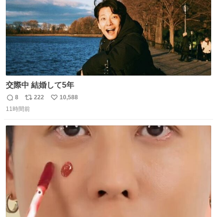
交際中 結婚して5年
8
222
10,588
返
リ
い
11時間前
信
ポ
い
数
ス
ね
ト
数
数