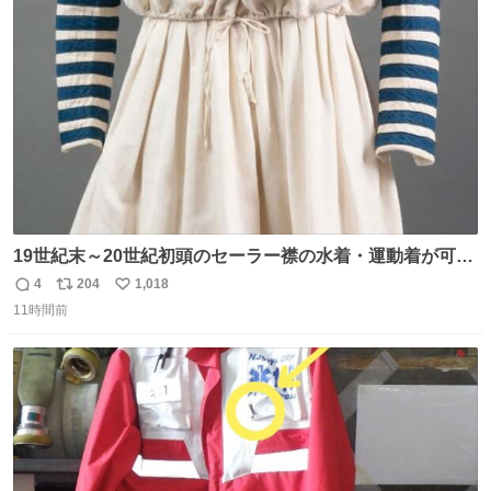
ト
数
数
19世紀末～20世紀初頭のセーラー襟の水着・運動着が可可
愛くて100年以上前とは思えないデザイン。当時女性や子
4
204
1,018
返
リ
い
どものファッションにマリンルックが取り入れられるよう
11時間前
信
ポ
い
になり、その後、通学服や運動着、水着にも広がっていっ
数
ス
ね
たそう。紫外線が気になる現代なら、ラッシュガード感覚
ト
数
数
で着られそうですね。