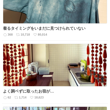
着るタイミングをいまだに見つけられていない
368
10,718
80,014
返
リ
い
信
ポ
い
数
ス
ね
ト
数
数
よく調ベずに取ったお宿が…
62
1,714
18,623
返
リ
い
信
ポ
い