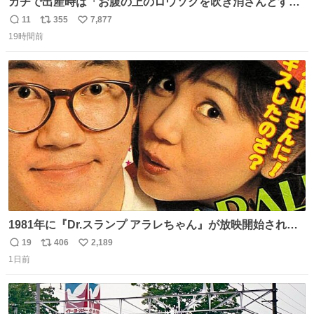
ガチで出産時は「お腹の上のロウソクを吹き消さんとする
サンシャイン池崎」だったし、お産後の股裂け状態でのト
11
355
7,877
返
リ
い
イレは「とにかく明るい安村の体勢」が1番楽
19時間前
信
ポ
い
数
ス
ね
ト
数
数
1981年に『Dr.スランプ アラレちゃん』が放映開始された
直後の鳥山明さんと、小山茉美さんです。
19
406
2,189
返
リ
い
1日前
信
ポ
い
数
ス
ね
ト
数
数