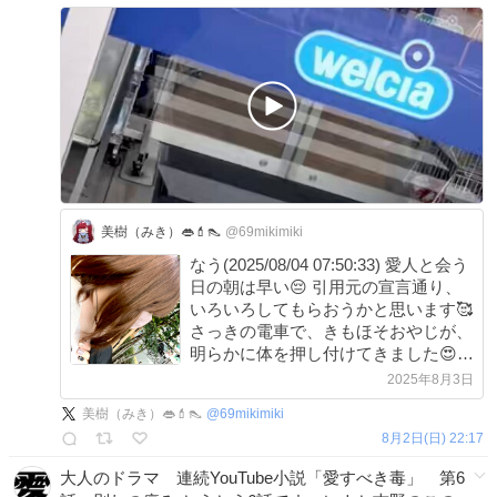
美樹（みき）👄💄👠
@69mikimiki
なう(2025/08/04 07:50:33) 愛人と会う
日の朝は早い😔 引用元の宣言通り、
いろいろしてもらおうかと思います🥰
さっきの電車で、きもほそおやじが、
明らかに体を押し付けてきました😍
ありがとう🥰✨️ そして、この写真を撮
2025年8月3日
る時に気づきましたが、普通にブラ見
美樹（みき）👄💄👠
@
69mikimiki
えてました😛 #B地区 #愛人
8月2日(日) 22:17
x.com/69mikimiki/sta…
大人のドラマ 連続YouTube小説「愛すべき毒」 第6