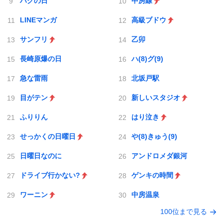
ハグの日
中房線
LINEマンガ
高級ブドウ
サンフリ
乙卯
長崎原爆の日
ハ(8)グ(9)
急な雷雨
北坂戸駅
目がテン
新しいスタジオ
ふりりん
はり泣き
せっかくの日曜日
や(8)きゅう(9)
日曜日なのに
アンドロメダ銀河
ドライブ行かない?
ゲンキの時間
ワーニン
中房温泉
100位まで見る