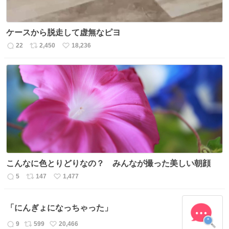
ケースから脱走して虚無なピヨ
22
2,450
18,236
返
リ
い
信
ポ
い
数
ス
ね
ト
数
数
こんなに色とりどりなの？ みんなが撮った美しい朝顔
5
147
1,477
返
リ
い
信
ポ
い
数
ス
ね
「にんぎょになっちゃった」
ト
数
数
9
599
20,466
返
リ
い