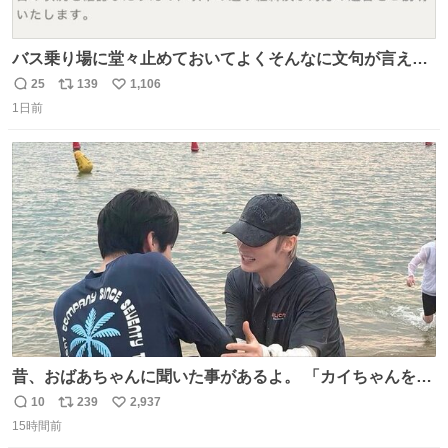
バス乗り場に堂々止めておいてよくそんなに文句が言える
ね 運転士は日本人やったのなら韓国人は関係ないし、なん
25
139
1,106
返
リ
い
なら68歳も関係ない…
1日前
信
ポ
い
数
ス
ね
ト
数
数
昔、おばあちゃんに聞いた事があるよ。 「カイちゃんをい
じめると、アイツが海から上がって来るぞ。」って。
10
239
2,937
返
リ
い
15時間前
信
ポ
い