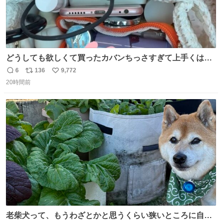
どうしても欲しくて買ったカバンちっさすぎて上手くはめ
ないと荷物入らん。女のカバンってなんでこんなちっさい
6
136
9,772
返
リ
い
の
20時間前
信
ポ
い
数
ス
ね
ト
数
数
老柴犬って、もうわざとかと思うくらい狭いところに自ら