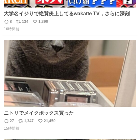
大学名イジりで絶賛炎上してるwakatte TV，さらに深刻な
問題はこっちでは？ ・都内の特定企業に入るのを極度に推
8
134
1,390
返
リ
い
奨し，それ以外の地域で堅実に生きるのを周縁化する ・恋
16時間前
信
ポ
い
愛にかまけ，「陽キャラ」として振る舞うのを極端に中心
数
ス
ね
化する ・院生が研究環境を求め他大学に移るのを批判する
ト
数
数
過去例↓
ニトリでメイクボックス買った
27
1,347
21,450
返
リ
い
15時間前
信
ポ
い
数
ス
ね