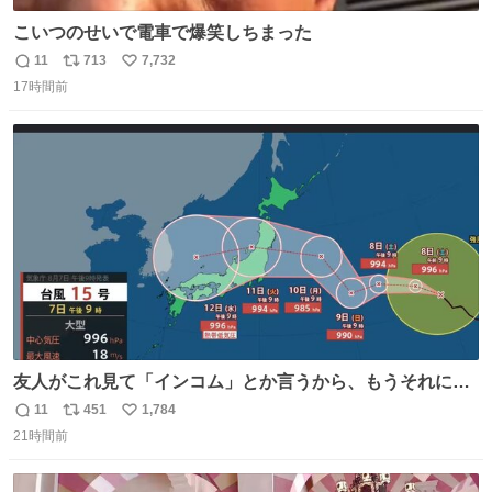
こいつのせいで電車で爆笑しちまった
11
713
7,732
返
リ
い
17時間前
信
ポ
い
数
ス
ね
ト
数
数
友人がこれ見て「インコム」とか言うから、もうそれにし
か見えなくなっちゃった。
11
451
1,784
返
リ
い
21時間前
信
ポ
い
数
ス
ね
ト
数