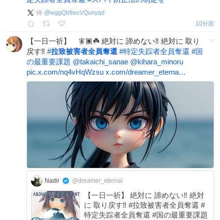
侍
@
wggQb9eoVQunyqd
11分前
【一日一祈】 🧚🏿☘️ 絶対に 諦めない‼️ 絶対に 取り
戻す‼️
#
拉致被害者全員奪還
#
特定失踪者全員奪還
#
国
の最重要課題
@takaichi_sanae
@kihara_minoru
pic.x.com/nq4vHqWzsu
x.com/dreamer_eterna…
Nadir
@dreamer_eternal
【一日一祈】 絶対に 諦めない‼️ 絶対
に 取り戻す‼️ #拉致被害者全員奪還 #
特定失踪者全員奪還 #国の最重要課題