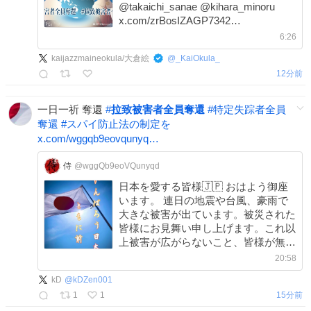
@takaichi_sanae @kihara_minoru
x.com/zrBosIZAGP7342…
6:26
kaijazzmaineokula/大倉絵
@
_KaiOkula_
12分前
一日一祈 奪還
#
拉致被害者全員奪還
#
特定失踪者全員
奪還
#
スパイ防止法の制定を
x.com/wggqb9eovqunyq…
侍
@wggQb9eoVQunyqd
日本を愛する皆様🇯🇵 おはよう御座
います。 連日の地震や台風、豪雨で
大きな被害が出ています。被災された
皆様にお見舞い申し上げます。これ以
上被害が広がらないこと、皆様が無事
でいらっしゃることを心から祈ってい
20:58
ます。 奪還 #拉致被害者全員奪還 #特
kD
@
kDZen001
定失踪者全員奪還 #スパイ防止法の制
1
1
15分前
定を