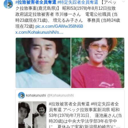
#
拉致被害者全員奪還
#
特定失踪者全員奪還
【アベッ
ク拉致事案(鹿児島県)】 昭和53(1978)年8月12日拉致
政府認定拉致被害者 市川修一さん 電電公社職員 (当
時23歳現在71歳)、 増元るみ子さん 事務員 (当時24歳
現在72歳)
pic.x.com/GAWw358N6B
x.com/KohakunushiN/s…
kohakunushi
@KohakunushiN
#拉致被害者全員奪還 #特定失踪者全
員奪還 アベック拉致事案新潟県 昭和
53年(1978)年7月31日、 蓮池薫さん(当
時20歳)は中央大学法学部3年在学中
に、夏休みで実家(新潟県柏崎市)に帰