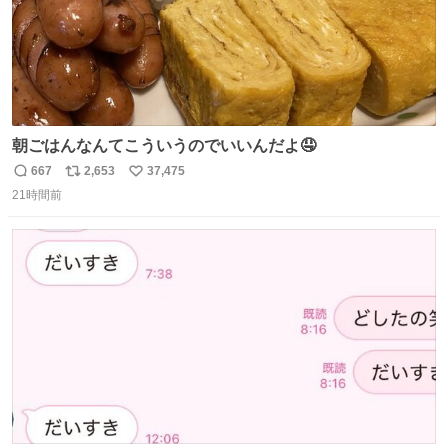
朝ごはんなんてこういうのでいいんだよ🤤
667
2,653
37,475
返
リ
い
21時間前
信
ポ
い
数
ス
ね
ト
数
数