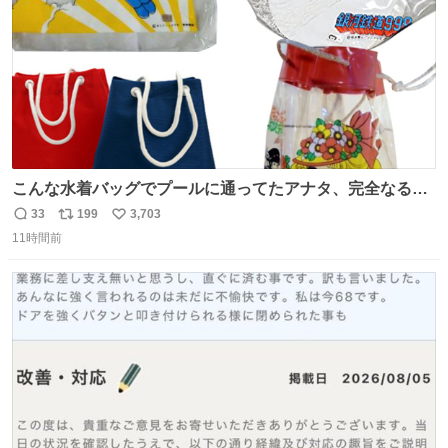
こんな水着バッグでプールに通ってたアナタ、完全なる同
世代（笑） #70年代 #80年代 #昭和レトロ
33
199
3,703
返
リ
い
11時間前
信
ポ
い
数
ス
ね
ト
数
数