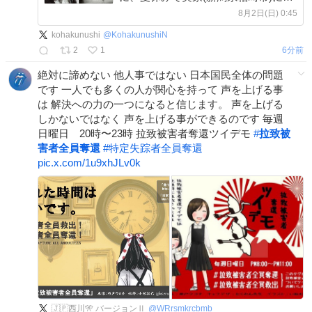
省していた。 奥土祐木子さん(当時22
8月2日(日) 0:45
歳)はカネボウの美容指導員として働
kohakunushi
@
KohakunushiN
いていた。 x.com/KohakunushiN/s…
2
1
6分前
絶対に諦めない 他人事ではない 日本国民全体の問題
です 一人でも多くの人が関心を持って 声を上げる事
は 解決への力の一つになると信じます。 声を上げる
しかないではなく 声を上げる事ができるのです 毎週
日曜日 20時〜23時 拉致被害者奪還ツイデモ
#
拉致被
害者全員奪還
#
特定失踪者全員奪還
pic.x.com/1u9xhJLv0k
🇯🇵西川🎌 バージョンⅡ
@
WRrsmkrcbmb