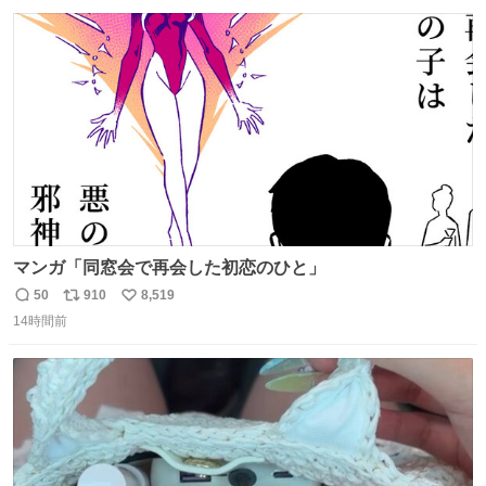
数
ス
ね
ト
数
数
マンガ「同窓会で再会した初恋のひと」
50
910
8,519
返
リ
い
14時間前
信
ポ
い
数
ス
ね
ト
数
数