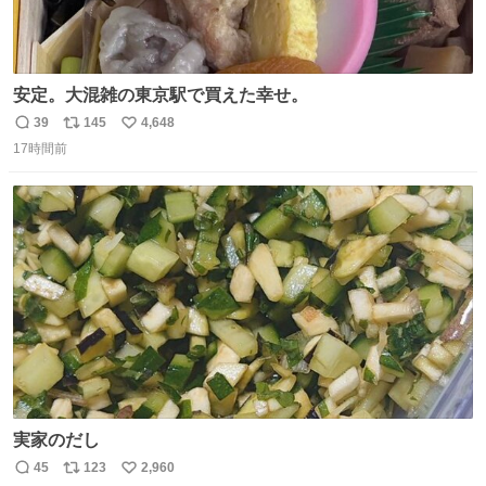
安定。大混雑の東京駅で買えた幸せ。
39
145
4,648
返
リ
い
17時間前
信
ポ
い
数
ス
ね
ト
数
数
実家のだし
45
123
2,960
返
リ
い