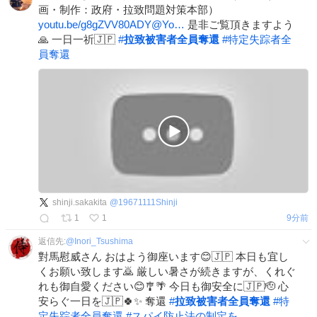
画・制作：政府・拉致問題対策本部）
youtu.be/g8gZVV80ADY@Yo…
是非ご覧頂きますよう
🙏 一日一祈🇯🇵
#
拉致被害者全員奪還
#
特定失踪者全
員奪還
shinji.sakakita
@
19671111Shinji
1
1
9分前
返信先:
@
Inori_Tsushima
對馬慰威さん おはよう御座います😊🇯🇵 本日も宜し
くお願い致します🙇 厳しい暑さが続きますが、くれぐ
れも御自愛ください😊🎐🌴 今日も御安全に🇯🇵🫡 心
安らぐ一日を🇯🇵🍀✨ 奪還
#
拉致被害者全員奪還
#
特
定失踪者全員奪還
#
スパイ防止法の制定を