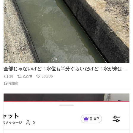
ト
数
数
全部じゃないけど！水位も半分ぐらいだけど！水が来はじ
めたよ！！！ 作業してくれた方々ありがとーーー
18
2,278
30,836
返
リ
い
ー！！！！！！！！！！！！！！！！！！！！！！！！！
19時間前
信
ポ
い
！
数
ス
ね
ト
数
数