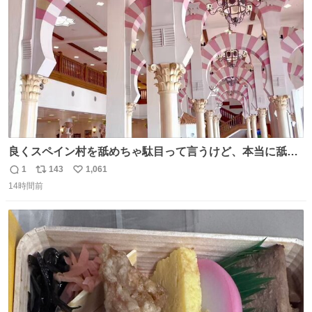
数
良くスペイン村を舐めちゃ駄目って言うけど、本当に舐め
ちゃ行けないのはスペィン村ホテル🏛🏨 だってロビーから
1
143
1,061
返
リ
い
中庭抜けるだけでこの有様🤩 ディズニーホテル泊まってる
14時間前
信
ポ
い
場所じゃない。 5年振りの志摩スペイン村パルケエスパー
数
ス
ね
ニャは益々素晴らしい場所になってる
ト
数
数