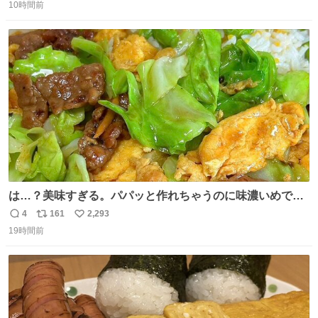
10時間前
信
ポ
い
数
ス
ね
ト
数
数
は…？美味すぎる。パパッと作れちゃうのに味濃いめで満
足感エグいの天才だろ🥹
4
161
2,293
返
リ
い
19時間前
信
ポ
い
数
ス
ね
ト
数
数