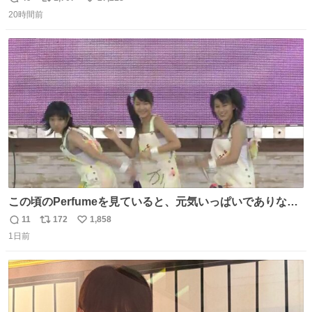
返
リ
い
20時間前
信
ポ
い
数
ス
ね
ト
数
数
この頃のPerfumeを見ていると、元気いっぱいでありなが
ら決して感情に任せすぎることなく、しっかりと制御され
11
172
1,858
返
リ
い
たダンスであることに新鮮に驚く。3人のあげた足の向き
1日前
信
ポ
い
や角度とか本当に細かな部分まできっちりと揃っていてそ
数
ス
ね
こから積み重ねてきた努力や練習量が見て取れる…
ト
数
数