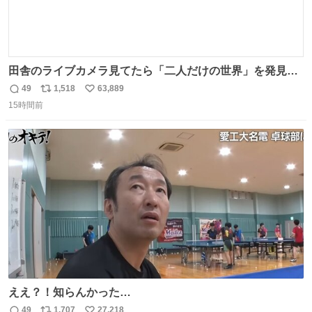
田舎のライブカメラ見てたら「二人だけの世界」を発見し
た
49
1,518
63,889
返
リ
い
15時間前
信
ポ
い
数
ス
ね
ト
数
数
ええ？！知らんかった…
49
1,707
27,218