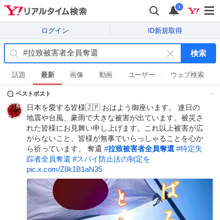
i
ログイン
ID新規取得
検索
キ
ー
話題
最新
画像
動画
ユーザー
ウェブ検索
ワ
ベストポスト
ー
ド
日本を愛する皆様🇯🇵 おはよう御座います。 連日の
を
地震や台風、豪雨で大きな被害が出ています。被災さ
消
れた皆様にお見舞い申し上げます。これ以上被害が広
す
がらないこと、皆様が無事でいらっしゃることを心か
ら祈っています。 奪還
#
拉致被害者全員奪還
#
特定失
踪者全員奪還
#
スパイ防止法の制定を
pic.x.com/Z8k1B1aN35