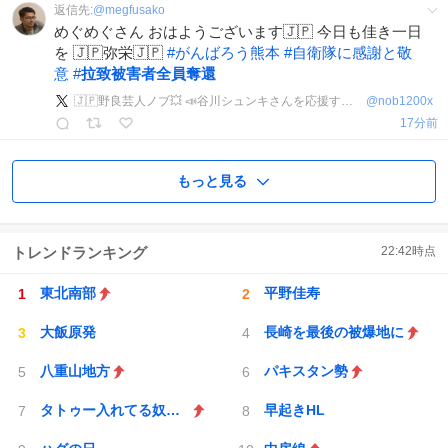
返信先:
@
megfusako
めぐめぐさん おはようございます🇯🇵 今日も佳き一日
を 🇯🇵弥栄🇯🇵
#
がんばろう熊本
#
自衛隊に感謝と敬
意
#
拉致被害者全員奪還
🇯🇵野良芸人ノブ💥 📣谷川シュンキさんを応援するアカウント📣
@
nob1200x
17分前
もっと見る
トレンドランキング
22:42
時点
東北南部
平野佳寿
大飯原発
長崎を最後の被爆地に
八重山地方
パキスタン勢
タトゥー入れてる奴は全員バカです
早起きHL