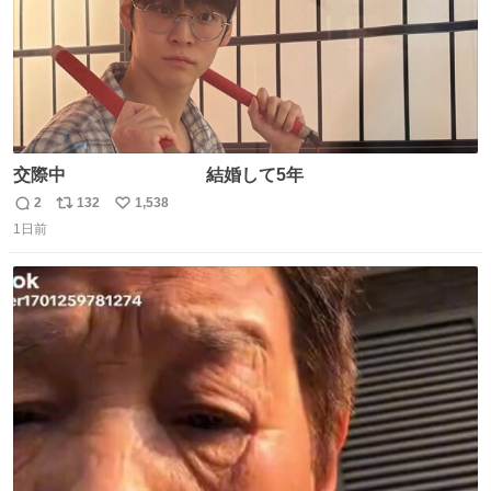
交際中 結婚して5年
2
132
1,538
返
リ
い
1日前
信
ポ
い
数
ス
ね
ト
数
数