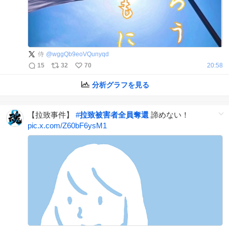
侍
@
wggQb9eoVQunyqd
15
32
70
20:58
分析グラフを見る
【拉致事件】
#
拉致被害者全員奪還
諦めない！
pic.x.com/Z60bF6ysM1