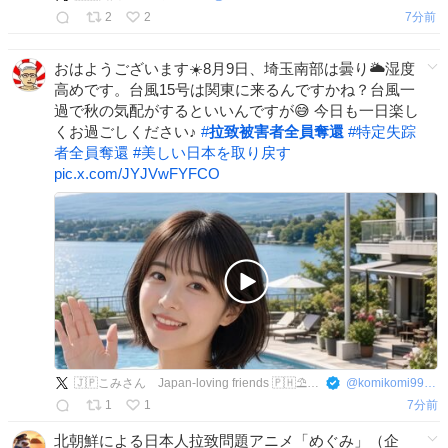
2
2
7分前
おはようございます☀️8月9日、埼玉南部は曇り🌥️湿度
高めです。台風15号は関東に来るんですかね？台風一
過で秋の気配がするといいんですが😅 今日も一日楽し
くお過ごしください♪
#
拉致被害者全員奪還
#
特定失踪
者全員奪還
#
美しい日本を取り戻す
pic.x.com/JYJVwFYFCO
🇯🇵こみさん Japan-loving friends 🇵🇭⛱️🏝️
@
komikomi9999
1
1
8分前
北朝鮮による日本人拉致問題アニメ「めぐみ」（企