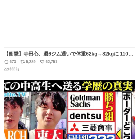
【衝撃】寺田心、週6ジム通いで体重62kg→82kgに 110kg
のベンチプレス持ち上げる姿披露
673
5,289
62,751
返
リ
い
news.livedoor.com/article/detail… 元々自重のみだった
22時間前
信
ポ
い
が、更に筋肉を大きくするためジム通いを開始。筋肉増量
数
ス
ね
のためおにぎり10個、ゼリー飲料3～4本、パスタと毎日4
ト
数
数
千kcalオーバーの食事を摂取し、増量したという。