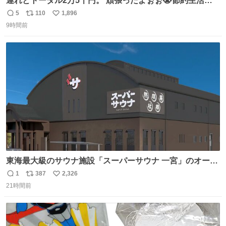
連れとトータル2万5千円。 頑張ったよぉぉ😭節約生活の
始まり。笑
5
110
1,896
返
リ
い
9時間前
信
ポ
い
数
ス
ね
ト
数
数
東海最大級のサウナ施設「スーパーサウナ 一宮」のオープ
ン日が2026年9月8日に決定‼️ 5種類の本格サウナや4種類の
1
387
2,326
返
リ
い
⽔⾵呂、約50名が同時に休息できる休憩スペースなど、男
21時間前
信
ポ
い
性が求める設備を極限まで突き詰めた「サウナの理想郷」
数
ス
ね
😍😍😍 ⬇️詳細ページ⬇️ supersento.com/chubu/aichi/ic…
ト
数
数