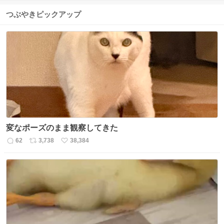
つぶやきピックアップ
変なポーズのまま観察してきた
62
3,738
38,384
返
リ
い
信
ポ
い
数
ス
ね
ト
数
数