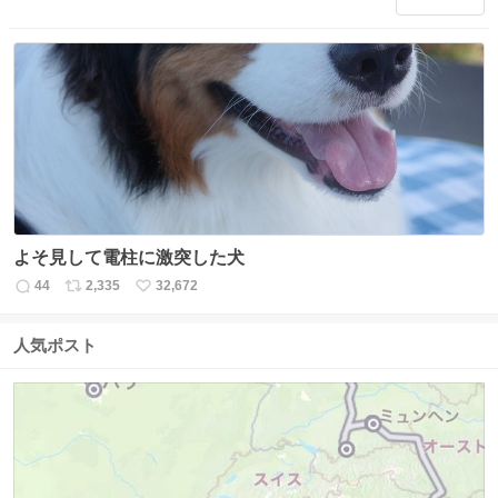
信
ポ
い
数
ス
ね
ト
数
数
よそ見して電柱に激突した犬
44
2,335
32,672
返
リ
い
信
ポ
い
数
ス
ね
人気ポスト
ト
数
数