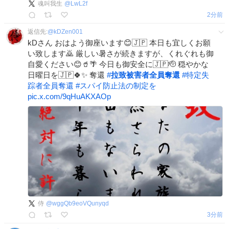
魂叫我生
@
LwL2f
2分前
返信先:
@
kDZen001
kDさん おはよう御座います😊🇯🇵 本日も宜しくお願
い致します🙇 厳しい暑さが続きますが、くれぐれも御
自愛ください😊🥤🌴 今日も御安全に🇯🇵🫡 穏やかな
日曜日を🇯🇵🍀✨ 奪還
#
拉致被害者全員奪還
#
特定失
踪者全員奪還
#
スパイ防止法の制定を
pic.x.com/9qHuAKXAOp
侍
@
wggQb9eoVQunyqd
4分前