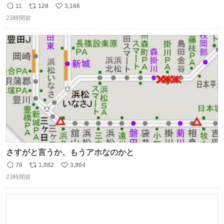
はまりにいくじゃないですか？ 今朝ガーデニングしてる飼
11
128
3,166
返
リ
い
い主の間にはまってきて、最高に可愛かった♥️
23時間前
信
ポ
い
数
ス
ね
ト
数
数
さすがと言うか、もうアホなのかと
78
1,082
3,864
返
リ
い
23時間前
信
ポ
い
数
ス
ね
ト
数
数