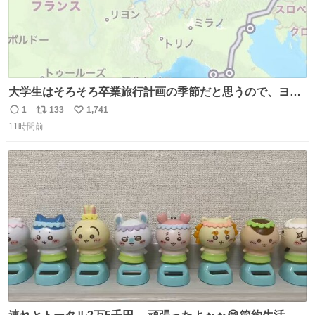
大学生はそろそろ卒業旅行計画の季節だと思うので、ヨー
ロッパ🇪🇺主要国を縦断できるおすすめルートをシェア！
1
133
1,741
返
リ
い
•以下の国をほぼユーレイルパス(EU内電車乗り放題チケッ
11時間前
信
ポ
い
ト)で電車移動可能 フランス🇫🇷 イギリス🇬🇧 ベルギー
数
ス
ね
🇧🇪 オランダ🇳🇱 ドイツ🇩🇪 イタリア🇮🇹
ト
数
数