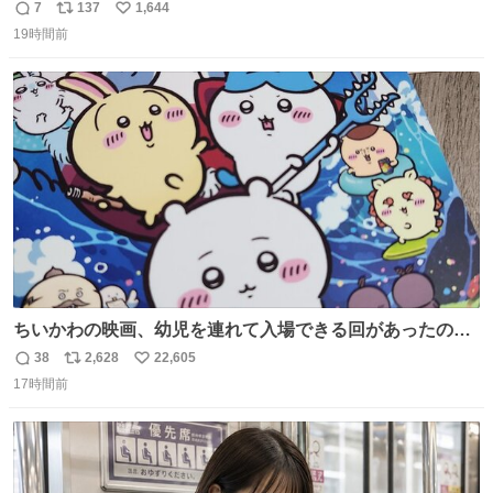
出すことに成功したからさァ、永遠のいのち食べさせてか
7
137
1,644
返
リ
い
ら観に行くねッ🎫
19時間前
信
ポ
い
数
ス
ね
ト
数
数
ちいかわの映画、幼児を連れて入場できる回があったので
子どもを連れて観てきたんですけど、セイレーンの登場シ
38
2,628
22,605
返
リ
い
ーンで場内のベビーが一斉に泣き出してたのがとてもよい
17時間前
信
ポ
い
映画体験でした。
数
ス
ね
ト
数
数