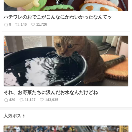
ハチワレのおでこがこんなにかわいかったなんてッ
8
146
11,726
返
リ
い
信
ポ
い
数
ス
ね
ト
数
数
それ、お野菜たちに汲んだお水なんだけどね
420
11,127
143,935
返
リ
い
信
ポ
い
数
ス
ね
人気ポスト
ト
数
数