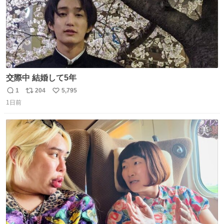
交際中 結婚して5年
1
204
5,795
返
リ
い
1日前
信
ポ
い
数
ス
ね
ト
数
数