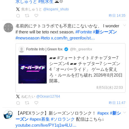
水しゅうと
#
焦水生
🌋💠
焦水しゅうと
@
kogami_shuto
昨日 14:35
名前的にテトコラボでも不意にこないかな、 I wonder
if there will be teto next season.
#
Fortnite
#
新シーズン
#
newseason
#
teto
x.com/fn_greenfox/st…
Fortnite Info | Green fox
@fn_greenfox
▰▰ #フォートナイト // チャプター7
シーズン4 ▰▰ チャプター7 シーズン
4「オーバーライド」 ゲームを変え
ろ・ルールを打ち破れ 2026年8月20日
開幕。
8月5日(水) 22:03
ねむたい
@
Ocean12764
昨日 11:47
【APEXランク】新シーズンソロランク！
#
apex
#
新シ
ーズン
#
apex募集
#
ソロランク
配信はこちら↓
youtube.com/live/PY1q1w4LU…