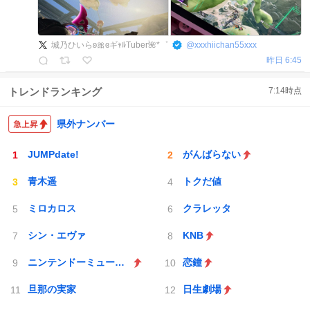
城乃ひいらʚ🎀ɞギｬﾙTuber🌺*゜
@
xxxhiichan55xxx
昨日 6:45
トレンドランキング
7:14
時点
県外ナンバー
JUMPdate!
がんばらない
青木遥
トクだ値
ミロカロス
クラレッタ
シン・エヴァ
KNB
ニンテンドーミュージアム
恋鐘
旦那の実家
日生劇場