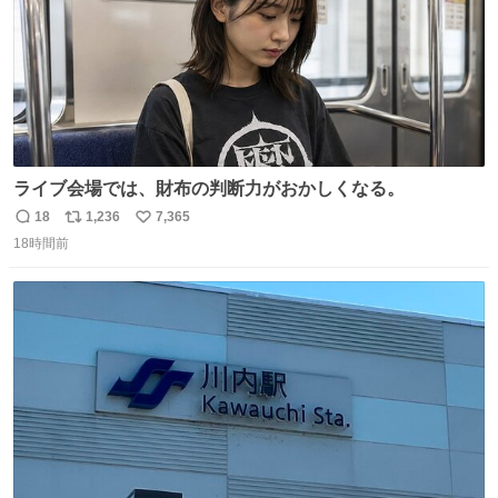
ライブ会場では、財布の判断力がおかしくなる。
18
1,236
7,365
返
リ
い
18時間前
信
ポ
い
数
ス
ね
ト
数
数