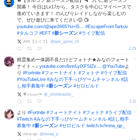
🔥【タルコフ 新シーズン配信】🔫 ついに新シーズン
開幕！ 今日はLv17から、タスクを中心にマイペースで
進めていきます！ のんびりレイドしながら楽しむの
で、ぜひ遊びに来てください😊 📺
youtube.com/@ape2665?si=I5…
#
EscapeFromTarkov
#
タルコフ
#
EFT
#
新シーズン
#
ライブ配信
APE【エイプ】
@
ape_game_ch
2:29
精霊集めー体調不良だけどフォトナ★みなのフォート
ナイト～♪
youtube.com/live/LylXFSlZv…
@YouTube
よ
り
#
Fortnite
#
フォートナイト
#
フォトナ
#
ライブ配信
#
YouTubeLive
#
みなの下手っぴゲームチャンネル
#
話
し相手募集中
#
新シーズン
#
ゼロビルド
💖𝓜𝓲𝓷𝓪⭐️🪽
@
_o0ominao0o_
2:11
より
#
Fortnite
#
フォートナイト
#
フォトナ
#
ライブ配信
#
Twitch
#
みなの下手っぴゲームチャンネル
#
話し相手
募集中
#
新シーズン
#
ゼロビルド
twitch.tv/mina_qp_
mina-qp-
@
minaq_p