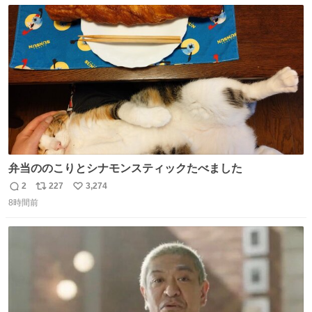
数
ス
ね
の配線をハンダで修理している横で、
ト
数
数
弁当ののこりとシナモンスティックたべました
2
227
3,274
返
リ
い
8時間前
信
ポ
い
数
ス
ね
ト
数
数