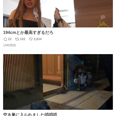
194cmとか最高すぎるだろ
22
102
2,834
返
リ
い
19時間前
信
ポ
い
数
ス
ね
ト
数
数
空き巣に入られました🤣🤣🤣