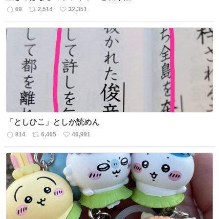
69
2,514
32,351
返
リ
い
信
ポ
い
数
ス
ね
ト
数
数
「としひこ」としか読めん
814
6,465
46,991
返
リ
い
信
ポ
い
数
ス
ね
ト
数
数