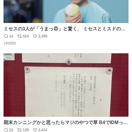
ミセスの3人が「うまっ😍」と驚く、 ミセスとミスドのコ
ラボドーナツ🍏🍩 その味わいとは....！？ 『Mrs.
14
424
2,385
返
リ
い
Donut（ミセスドーナツ）』 8月7日（金）店頭販売開始🎉
1時間前
信
ポ
い
数
ス
ね
ト
数
数
期末カンニングかと思ったらマジのやつで草 B4でIDMって
ことはおそらく就職だし、内定取り消し？ それと夏休み期
22
129
2,412