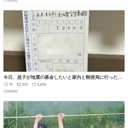
17時間前
信
ポ
い
数
ス
ね
ト
数
数
今日、息子が地震の募金したいと家内と郵便局に行ったみ
たいです。おもちゃとか買う選択肢もあったと思うけど、
70
315
5,839
返
リ
い
自分で貯めてた2万円を役に立てて欲しい、みんなも元気
20時間前
信
ポ
い
になって欲しいと。家内も一緒に募金したので、自分も何
数
ス
ね
かできたらなぁと思いました。
ト
数
数