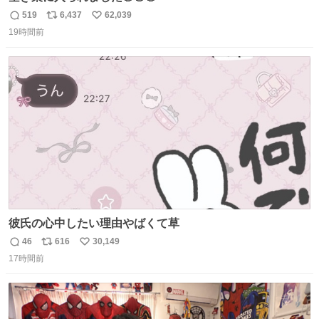
519
6,437
62,039
返
リ
い
19時間前
信
ポ
い
数
ス
ね
ト
数
数
彼氏の心中したい理由やばくて草
46
616
30,149
返
リ
い
17時間前
信
ポ
い
数
ス
ね
ト
数
数