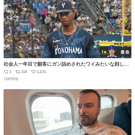
社会人一年目で顧客にガン詰めされたワイみたいな顔して
る
1
118
2,231
返
リ
い
18時間前
信
ポ
い
数
ス
ね
ト
数
数