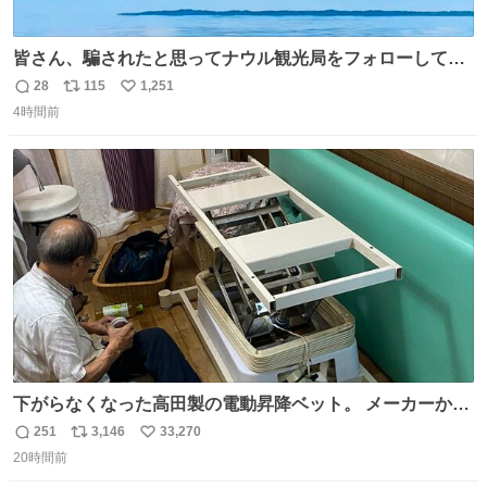
皆さん、騙されたと思ってナウル観光局をフォローしてみ
てください。たまに海とか島とかわけわからん画像が流れ
28
115
1,251
返
リ
い
てくるだけで、特に何も起こりません。
4時間前
信
ポ
い
数
ス
ね
ト
数
数
下がらなくなった高田製の電動昇降ベット。 メーカーから
は、完全に見放されたんですが、 見事に85歳の父が治しま
251
3,146
33,270
返
リ
い
した。 うちの父は、トヨタカローラのボディをオート生産
20時間前
信
ポ
い
する、工業ロボットの製作者なんですが、 父が電動ベット