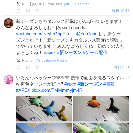
ICE【あいす】_YouTube
@
ICE_Seaotter
昨日 10:37
新シーズンもカタルシス部隊はがんばっていきます！
みんなよろしくね！[Apex Legends]
youtube.com/live/LrGopF-a-…
@YouTube
より 新シー
ズンきたぞ！！新シーズンもカタルシス部隊は頑張っ
てやっていきます！ みんなよろしくね！初めての人も
よろしくね！
#
apex
#
新シーズン
#
ゲーム配信
Ryohei
@
BlueBoowyRyohei
昨日 8:21
いろんなネッシー🩷💚💛🩵 携帯で画面を撮るスタイル
w 何色ネッシーが好き❓
#
apex
#
新シーズン
#
開幕
#
APEX
pic.x.com/TMMmmyjm4R