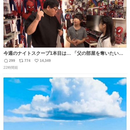
今週のナイトスクープ1本目は… 「父の部屋を奪いたい姉
妹」
299
774
14,349
返
リ
い
22時間前
信
ポ
い
数
ス
ね
ト
数
数