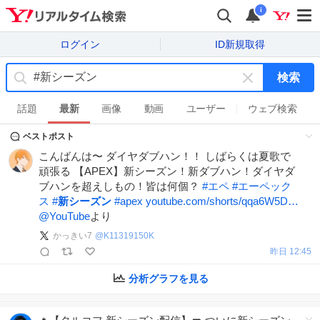
i
ログイン
ID新規取得
検索
キ
ー
話題
最新
画像
動画
ユーザー
ウェブ検索
ワ
ベストポスト
ー
ド
こんばんは〜 ダイヤダブハン！！ しばらくは夏歌で
を
頑張る 【APEX】新シーズン！新ダブハン！ダイヤダ
消
ブハンを超えしもの！皆は何個？
#
エペ
#
エーペック
す
ス
#
新シーズン
#
apex
youtube.com/shorts/qqa6W5D…
@YouTube
より
かっきい7
@
K11319150K
昨日 12:45
分析グラフを見る