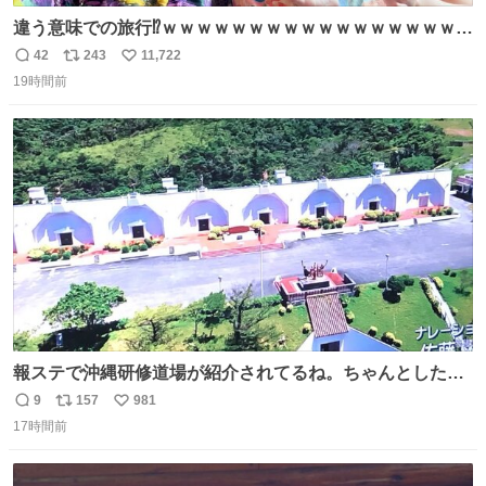
違う意味での旅行⁉️ｗｗｗｗｗｗｗｗｗｗｗｗｗｗｗｗｗｗ
ｗ
42
243
11,722
返
リ
い
19時間前
信
ポ
い
数
ス
ね
ト
数
数
報ステで沖縄研修道場が紹介されてるね。ちゃんとした名
前出してないけど。#報道ステーション
9
157
981
返
リ
い
17時間前
信
ポ
い
数
ス
ね
ト
数