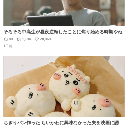
そろそろ中高生が昼夜逆転したことに焦り始める時期やね
88
1,194
20,969
返
リ
い
1日前
信
ポ
い
数
ス
ね
ト
数
数
ちぎりパン作った ちいかわに興味なかった夫を映画に誘い