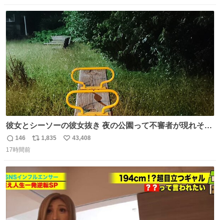
すぎ… 「飛ばしすぎたせいか現在奈良県上空での待機を命
数
ス
ね
じられております」 でコンソメスープ吹き出しそうになり
ト
数
数
ましたw
彼女とシーソーの彼女抜き 夜の公園って不審者が現れそう
で怖いんだよな
146
1,835
43,408
返
リ
い
17時間前
信
ポ
い
数
ス
ね
ト
数
数