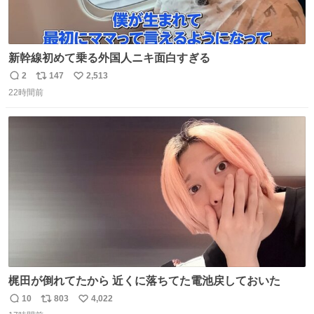
新幹線初めて乗る外国人ニキ面白すぎる
2
147
2,513
返
リ
い
22時間前
信
ポ
い
数
ス
ね
ト
数
数
梶田が倒れてたから 近くに落ちてた電池戻しておいた
10
803
4,022
返
リ
い