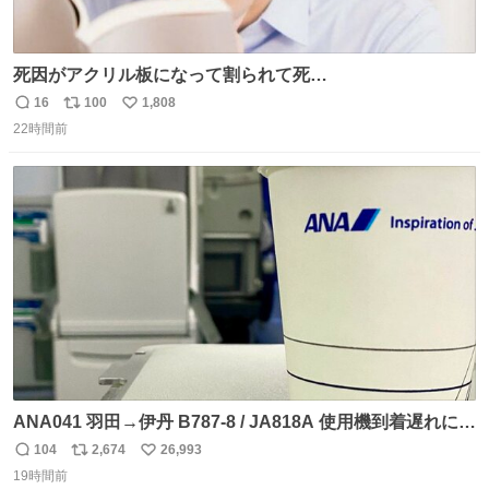
死因がアクリル板になって割られて死
亡……………！？！？
16
100
1,808
返
リ
い
22時間前
信
ポ
い
数
ス
ね
ト
数
数
ANA041 羽田→伊丹 B787-8 / JA818A 使用機到着遅れにつ
き 「安全に支障ない範囲で1分1秒でも遅延回復に努めてお
104
2,674
26,993
返
リ
い
ります」と機長の気合い十分！ が、フライトは順調に進み
19時間前
信
ポ
い