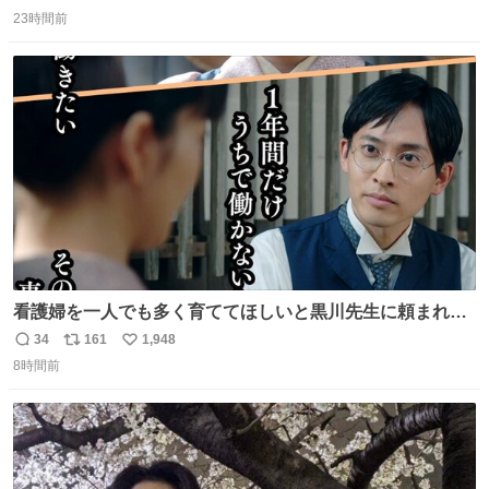
返
リ
い
間の停学って無意味じゃね？
23時間前
信
ポ
い
数
ス
ね
ト
数
数
看護婦を一人でも多く育ててほしいと黒川先生に頼まれ、
１年間だけ黒川病院で働くことにしたりん。 直美はその１
34
161
1,948
返
リ
い
年間で恵風看護婦会を立て直すと話しました。 👇このシー
8時間前
信
ポ
い
ンをぜひ本編で web.nhk/tv/an/kazekaor… #朝ドラ #風薫
数
ス
ね
る 見上愛 上坂樹里 平埜生成
ト
数
数