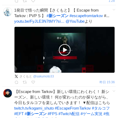
1:28
1発目で悟った瞬間【さくもと】【 Escape from
Tarkov : PVP S 】
#
新シーズン
#
escapefromtarkov
#...
youtu.be/FyJLE3N7tMY?si…
@YouTube
より
さくもと
@
sakumoto33
昨日 15:36
【Escape from Tarkov】新しい環境にわくわく！ 新シ
ーズン、新しい環境！ 何が変わったのか探りながら、
今日もタルコフを楽しんでいきます！ ▼配信はこちら
twitch.tv/kogami_shuto
#
EscapeFromTarkov
#
タルコフ
#
EFT
#
新シーズン
#
FPS
#
Twitch配信
#
ゲーム実況
#
焦