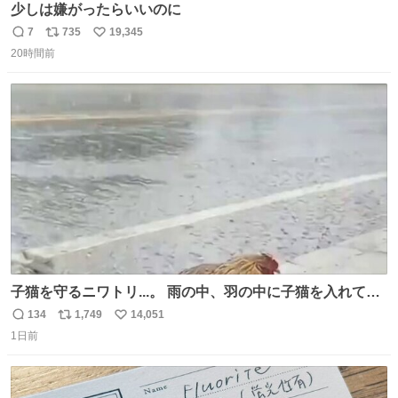
少しは嫌がったらいいのに
7
735
19,345
返
リ
い
20時間前
信
ポ
い
数
ス
ね
ト
数
数
子猫を守るニワトリ...。 雨の中、羽の中に子猫を入れて守
る姿に感動した！！ 愛は種族を超える！
134
1,749
14,051
返
リ
い
1日前
信
ポ
い
数
ス
ね
ト
数
数