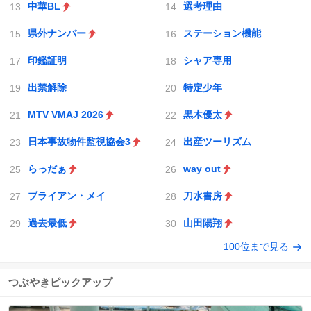
中華BL
選考理由
県外ナンバー
ステーション機能
印鑑証明
シャア専用
出禁解除
特定少年
MTV VMAJ 2026
黒木優太
日本事故物件監視協会3
出産ツーリズム
らっだぁ
way out
ブライアン・メイ
刀水書房
過去最低
山田陽翔
100位まで見る
つぶやきピックアップ