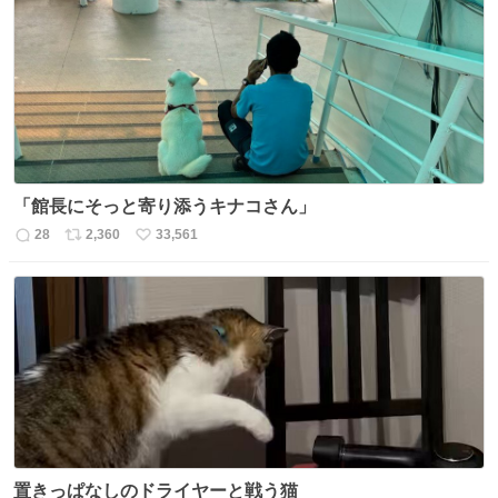
「館長にそっと寄り添うキナコさん」
28
2,360
33,561
返
リ
い
信
ポ
い
数
ス
ね
ト
数
数
置きっぱなしのドライヤーと戦う猫