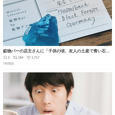
鉱物バーの店主さんに「子供の頃、友人の土産で青い石を
貰って、それがすごく気に入ってたのに、いつかの引越し
2
184
1,717
返
リ
い
で無くしてしまった」という話をしたら、 「お土産で買っ
7時間前
信
ポ
い
てきたくらいの価格感なら、ドイツの黒い森のフローライ
数
ス
ね
トかな…」と当たりつけてもらった。確かにこんな感じだ
ト
数
数
った気がする 凄い