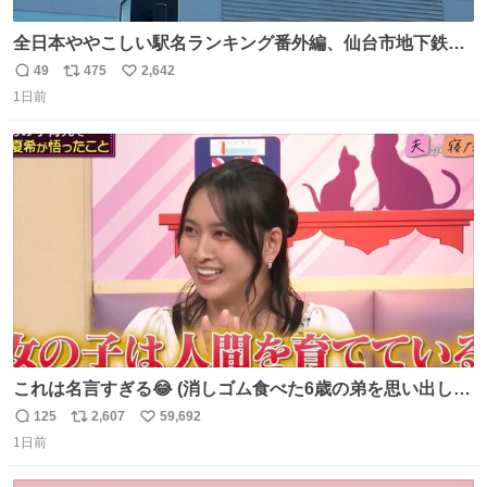
全日本ややこしい駅名ランキング番外編、仙台市地下鉄川
内駅
49
475
2,642
返
リ
い
1日前
信
ポ
い
数
ス
ね
ト
数
数
これは名言すぎる😂 (消しゴム食べた6歳の弟を思い出しな
がら)
125
2,607
59,692
返
リ
い
1日前
信
ポ
い
数
ス
ね