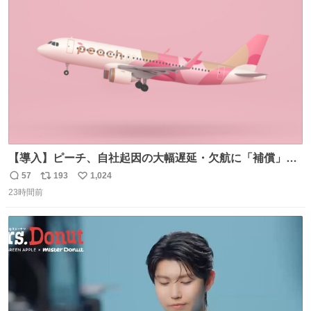
ト
数
数
【導入】ピーチ、自社起因の大幅遅延・欠航に「補償」開
始へ news.livedoor.com/article/detail… 同社に起因する理
57
193
1,024
返
リ
い
由によって大幅遅延や欠航が発生した場合、乗客が負担し
23時間前
信
ポ
い
た宿泊費や交通費を、領収書の事後申請に基づき、国内線
数
ス
ね
は1人あたり上限1万円、国際線は上限2万円まで支払う。
ト
数
数