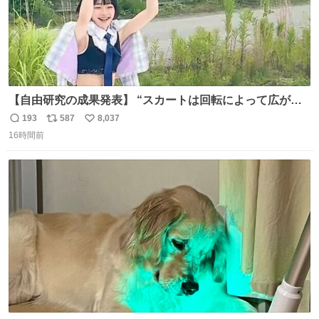
【自由研究の成果発表】 “スカートは回転によって広がる
が、岡澤恋によって270°までなら広がらずに回転が可能な
193
587
8,037
返
リ
い
ことが証明された！”
16時間前
信
ポ
い
数
ス
ね
ト
数
数