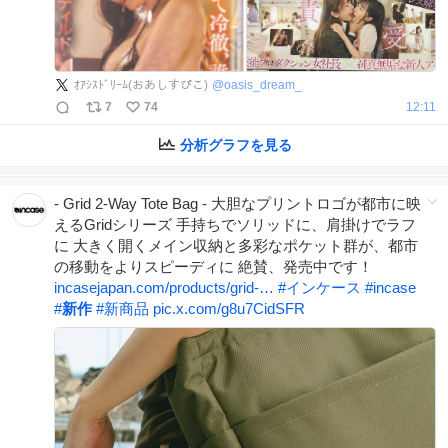
ｵｱｼｽﾄﾞﾘｰﾑ(おあしすぴこ)
@
oasis_dream_
7
74
12:11
分析グラフを見る
‐ Grid 2-Way Tote Bag - 大胆なプリントロゴが都市に映
えるGridシリーズ 手持ちでソリッドに、肩掛けでラフ
に 大きく開くメイン収納と多彩なポケット群が、都市
の移動をよりスピーディに 絶賛、発売中です！
incasejapan.com/products/grid-…
#
インケース
#
incase
#
新作
#
新商品
pic.x.com/g8u7CidSFR