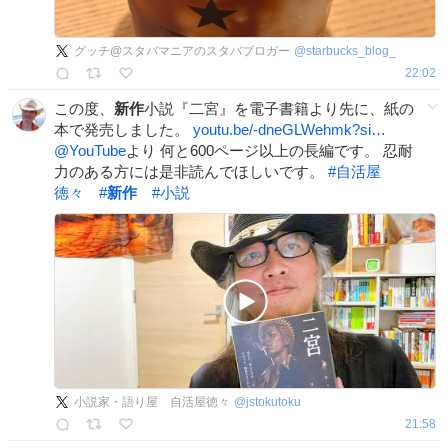
グッチ@スタバマニアのスタバブロガー
@
starbucks_blog_
22:02
この度、
新作
小説『二宮』を電子書籍より先に、紙の
本で発売しました。
youtu.be/-dneGLWehmk?si…
@YouTube
より 何と600ページ以上の長編です。 忍耐
力のある方には是非読んでほしいです。
#
自活屋
徳々
#
新作
#
小説
小説家・語り屋 自活屋徳々
@
jstokutoku
21:58