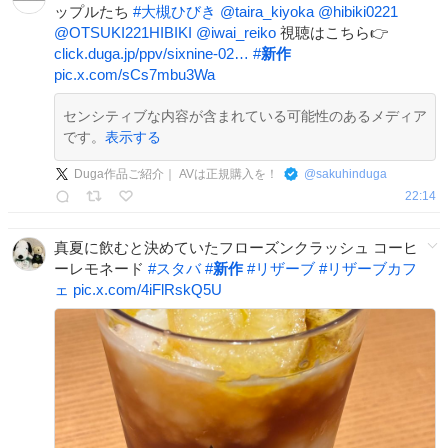
ップルたち
#
大槻ひびき
@taira_kiyoka
@hibiki0221
@OTSUKI221HIBIKI
@iwai_reiko
視聴はこちら👉
click.duga.jp/ppv/sixnine-02…
#
新作
pic.x.com/sCs7mbu3Wa
センシティブな内容が含まれている可能性のあるメディア
です。
表示する
Duga作品ご紹介｜ AVは正規購入を！
@
sakuhinduga
22:14
真夏に飲むと決めていたフローズンクラッシュ コーヒ
ーレモネード
#
スタバ
#
新作
#
リザーブ
#
リザーブカフ
ェ
pic.x.com/4iFlRskQ5U