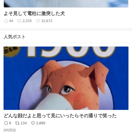
よそ見して電柱に激突した犬
44
2,335
32,672
返
リ
い
信
ポ
い
数
ス
ね
人気ポスト
ト
数
数
どんな顔だよと思って見にいったらその通りで笑った
8
134
2,880
返
リ
い
8時間前