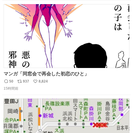
数
ス
ね
ト
数
数
マンガ「同窓会で再会した初恋のひと」
50
937
8,824
返
リ
い
15時間前
信
ポ
い
数
ス
ね
ト
数
数