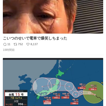
こいつのせいで電車で爆笑しちまった
11
752
8,137
返
リ
い
18時間前
信
ポ
い
数
ス
ね
ト
数
数