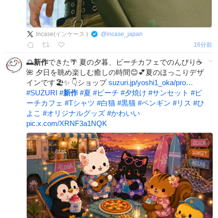
Incase(インケース )
@
incase_japan
16分前
🌅
新作
できた🌴 夏の夕暮、ビーチカフェでのんびり☕
🌺 夕日を眺め楽しむ癒しの時間😊💕夏のほっこりデザ
インです🏖️✨ 👇ショップ
suzuri.jp/yoshi1_oka/pro…
#
SUZURI
#
新作
#
夏
#
ビーチ
#
夕焼け
#
サンセット
#
ビ
ーチカフェ
#
Tシャツ
#
白猫
#
黒猫
#
ペンギン
#
リス
#
ひ
よこ
#
オリジナルグッズ
#
かわいい
pic.x.com/XRNF3a1NQK