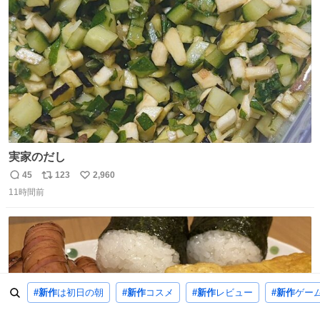
数
実家のだし
45
123
2,960
返
リ
い
11時間前
信
ポ
い
数
ス
ね
ト
数
数
#新作
は初日の朝
#新作
コスメ
#新作
レビュー
#新作
ゲー