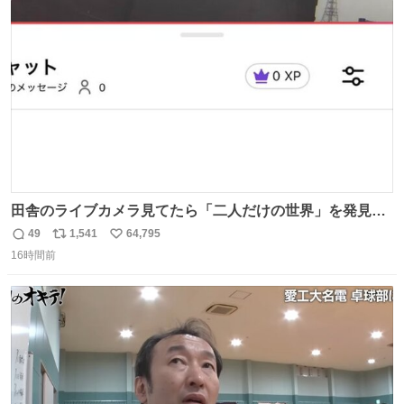
ト
数
数
田舎のライブカメラ見てたら「二人だけの世界」を発見し
た
49
1,541
64,795
返
リ
い
16時間前
信
ポ
い
数
ス
ね
ト
数
数