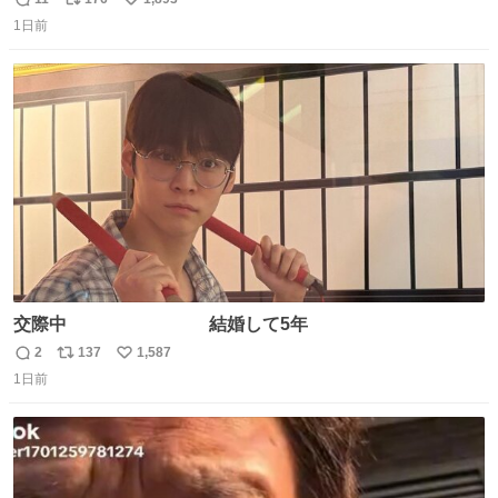
返
リ
い
たダンスであることに新鮮に驚く。3人のあげた足の向き
1日前
信
ポ
い
や角度とか本当に細かな部分まできっちりと揃っていてそ
数
ス
ね
こから積み重ねてきた努力や練習量が見て取れる…
ト
数
数
交際中 結婚して5年
2
137
1,587
返
リ
い
1日前
信
ポ
い
数
ス
ね
ト
数
数