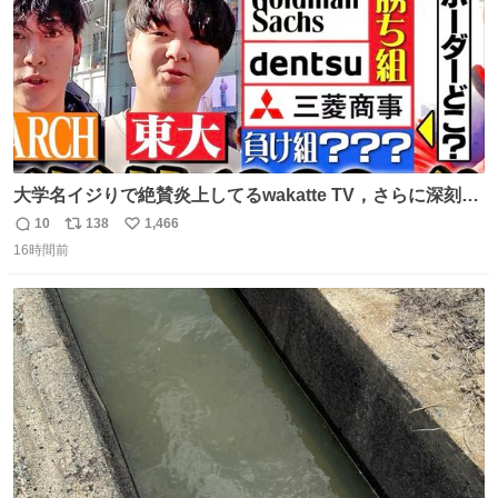
大学名イジりで絶賛炎上してるwakatte TV，さらに深刻な
問題はこっちでは？ ・都内の特定企業に入るのを極度に推
10
138
1,466
返
リ
い
奨し，それ以外の地域で堅実に生きるのを周縁化する ・恋
16時間前
信
ポ
い
愛にかまけ，「陽キャラ」として振る舞うのを極端に中心
数
ス
ね
化する ・院生が研究環境を求め他大学に移るのを批判する
ト
数
数
過去例↓