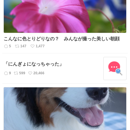
こんなに色とりどりなの？ みんなが撮った美しい朝顔
5
147
1,477
返
リ
い
信
ポ
い
数
ス
ね
「にんぎょになっちゃった」
ト
数
数
9
599
20,466
返
リ
い
信
ポ
い
数
ス
ね
ト
数
数