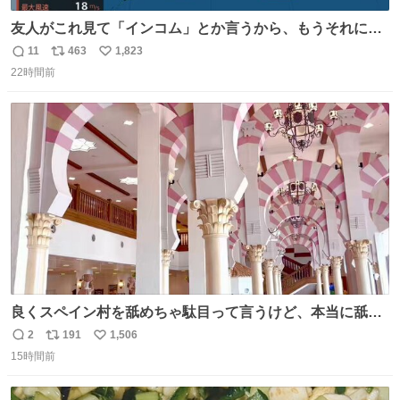
友人がこれ見て「インコム」とか言うから、もうそれにし
か見えなくなっちゃった。
11
463
1,823
返
リ
い
22時間前
信
ポ
い
数
ス
ね
ト
数
数
良くスペイン村を舐めちゃ駄目って言うけど、本当に舐め
ちゃ行けないのはスペィン村ホテル🏛🏨 だってロビーから
2
191
1,506
返
リ
い
中庭抜けるだけでこの有様🤩 ディズニーホテル泊まってる
15時間前
信
ポ
い
場所じゃない。 5年振りの志摩スペイン村パルケエスパー
数
ス
ね
ニャは益々素晴らしい場所になってる
ト
数