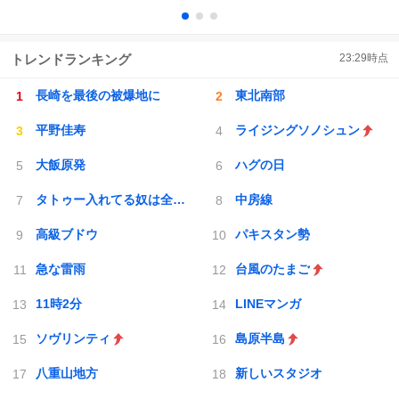
トレンドランキング
23:29
時点
長崎を最後の被爆地に
東北南部
平野佳寿
ライジングソノシュン
大飯原発
ハグの日
タトゥー入れてる奴は全員バカです
中房線
高級ブドウ
パキスタン勢
急な雷雨
台風のたまご
11時2分
LINEマンガ
ソヴリンティ
島原半島
八重山地方
新しいスタジオ