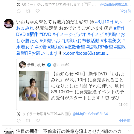
G(じー）＠65歳でアジア移住します！🇹🇭 🇵🇭
@
2ndlife90811834
32分前
いおちゃん💜とても魅力的だよ😍💘 ㊗️
#
8月10日
#
い
おまみれ
発売決定🎊 おめでとうございます👏🎉
#
新作
DVD
#
新作
#
DVD
#
イメージビデオ
#
イメビ
#
伊織いお
しか勝たん
#
伊織いお
#
伊織いお布教活動
#
水着美女
#
水着女子
#
水着
#
魅力的
#
拡散希望
#
拡散RP希望
#
拡散
希望RPお願いします
⬇
x.com/iocos69/status…
伊織いお🐸
@iocos69
【お知らせ 📢✨】 新作DVD『いおま
みれ』が 8月10日 に発売されること
になりました！📀 それに伴い、明日
8/9 10:00〜 に発売記念イベントの予
約受付がスタートします！⏰ ぜひ予
約して応援よろしくお願いします💓
11:02
予約はこちらから👇
タイラー🐸🐷🐈️🐾🧸🍑🐢🫰🏻✋
@
hMqPhYzfnoS2hA4
livepocket.jp/e/aj3nk
44分前
注目の
新作
｜不倫旅行の映像を流出させた4組のバカ