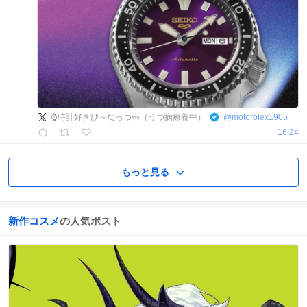
⌚時計好きぴ～なっつ🥜（うつ病療養中）
@
motorolex1905
16:24
もっと見る
新作コスメ
の人気ポスト