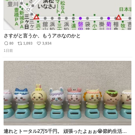
さすがと言うか、もうアホなのかと
80
1,093
3,934
返
リ
い
1日前
信
ポ
い
数
ス
ね
ト
数
数
連れとトータル2万5千円。 頑張ったよぉぉ😭節約生活の