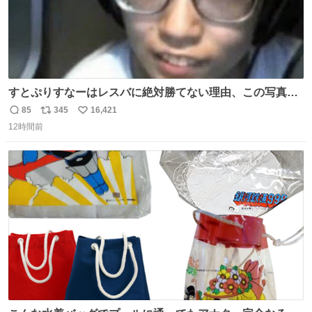
すとぷりすなーはレスバに絶対勝てない理由、この写真を
貼られると黙るしかなくなる
85
345
16,421
返
リ
い
12時間前
信
ポ
い
数
ス
ね
ト
数
数