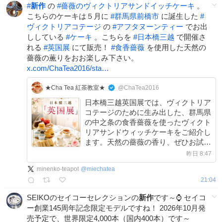
#
新作
の
#
薔薇のヴィクトリアサンドイッチケーキ
。
こちらのケーキは５月に
#
群馬県前橋市
に誕生した
#
ヴィクトリアコテージ
の
#
アフタヌーンティー
でお出
ししている
#
ケーキ
。こちらを
#
日本橋三越
で開催さ
れる
#
英国展
にて販売！
#
食香薔薇
を使用した天然の
薔薇の薫りをおお楽しみ下さい。
x.com/ChaTea2016/sta…
★Cha Tea 紅茶教室★
@ChaTea2016
日本橋三越英国展では、ヴィクトリア
コテージのために生み出した、群馬県
の中之条の食香薔薇を使ったヴィクト
リアサンドウィッチケーキをご紹介し
ます。天然の薔薇の香り、ぜひお試し
頂きたいケーキです。9月前半までは
昨日 8:47
コテージでのアフタヌーンティーでも
minenko-teapot
@
miechatea
お出ししています。#英国展
21:04
SEIKOのセイコーセレクションの
新作
です～⌚ セイコ
ー創業145周年記念限定モデルですね！ 2026年10月発
売予定で、世界限定4,000本（国内400本）です～