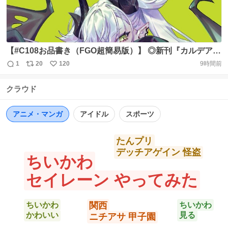
【#C108お品書き（FGO超簡易版）】 ◎新刊『カルデアコ
スメ３』 セット2000円／単品1000円 ○『カルデアコスメ
1
20
120
9時間前
返
リ
い
２』 単品1000円 ◎光るアクスタ（ステッカー付） 全18種
信
ポ
い
（新作10種） LEDセット2000円／単品1000円 ○アクリル
クラウド
数
ス
ね
ジオラマ セット8000円／単品6000円 ○アイシャドウセッ
ト
数
数
ト 各2000円 https://t.co/lConbSeA3m
アニメ・マンガ
アイドル
スポーツ
たんプリ
デッチアゲイン 怪盗
ちいかわ
セイレーン やってみた
ちいかわ
関西
ちいかわ
かわいい
見る
ニチアサ 甲子園