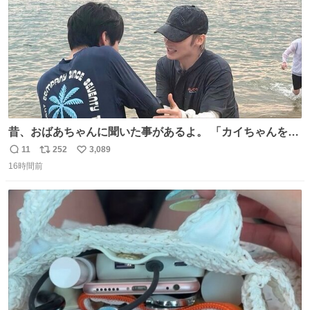
昔、おばあちゃんに聞いた事があるよ。 「カイちゃんをい
じめると、アイツが海から上がって来るぞ。」って。
11
252
3,089
返
リ
い
16時間前
信
ポ
い
数
ス
ね
ト
数
数