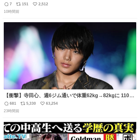
始まり。笑
7
151
2,512
返
リ
い
10時間前
信
ポ
い
数
ス
ね
ト
数
数
【衝撃】寺田心、週6ジム通いで体重62kg→82kgに 110kg
のベンチプレス持ち上げる姿披露
681
5,330
63,254
返
リ
い
news.livedoor.com/article/detail… 元々自重のみだった
23時間前
信
ポ
い
が、更に筋肉を大きくするためジム通いを開始。筋肉増量
数
ス
ね
のためおにぎり10個、ゼリー飲料3～4本、パスタと毎日4
ト
数
数
千kcalオーバーの食事を摂取し、増量したという。