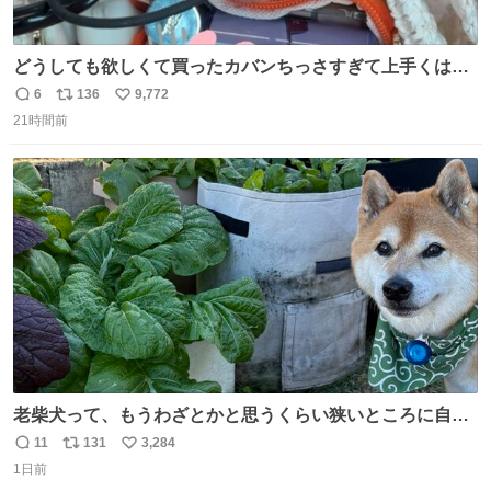
どうしても欲しくて買ったカバンちっさすぎて上手くはめ
ないと荷物入らん。女のカバンってなんでこんなちっさい
6
136
9,772
返
リ
い
の
21時間前
信
ポ
い
数
ス
ね
ト
数
数
老柴犬って、もうわざとかと思うくらい狭いところに自ら
はまりにいくじゃないですか？ 今朝ガーデニングしてる飼
11
131
3,284
返
リ
い
い主の間にはまってきて、最高に可愛かった♥️
1日前
信
ポ
い