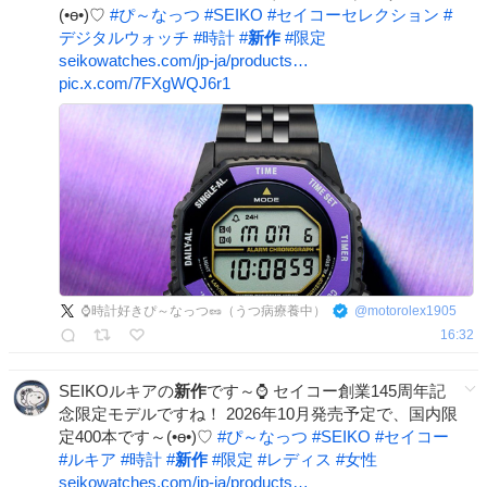
(•ө•)♡
#
ぴ～なっつ
#
SEIKO
#
セイコーセレクション
#
デジタルウォッチ
#
時計
#
新作
#
限定
seikowatches.com/jp-ja/products…
pic.x.com/7FXgWQJ6r1
⌚時計好きぴ～なっつ🥜（うつ病療養中）
@
motorolex1905
16:32
SEIKOルキアの
新作
です～⌚ セイコー創業145周年記
念限定モデルですね！ 2026年10月発売予定で、国内限
定400本です～(•ө•)♡
#
ぴ～なっつ
#
SEIKO
#
セイコー
#
ルキア
#
時計
#
新作
#
限定
#
レディス
#
女性
seikowatches.com/jp-ja/products…