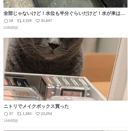
全部じゃないけど！水位も半分ぐらいだけど！水が来はじ
めたよ！！！ 作業してくれた方々ありがとーーー
18
2,329
31,647
返
リ
い
ー！！！！！！！！！！！！！！！！！！！！！！！！！
20時間前
信
ポ
い
！
数
ス
ね
ト
数
数
ニトリでメイクボックス買った
27
1,393
22,254
返
リ
い
16時間前
信
ポ
い
数
ス
ね