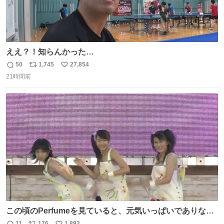
ええ？！知らんかった…
50
1,745
27,854
返
リ
い
21時間前
信
ポ
い
数
ス
ね
ト
数
数
この頃のPerfumeを見ていると、元気いっぱいでありなが
ら決して感情に任せすぎることなく、しっかりと制御され
11
176
1,893