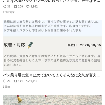
こんな水着バッグでプールに通ってたアナタ、完全なる同
世代（笑） #70年代 #80年代 #昭和レトロ
36
209
3,862
返
リ
い
12時間前
信
ポ
い
数
ス
ね
ト
数
数
バス乗り場に堂々止めておいてよくそんなに文句が言える
ね 運転士は日本人やったのなら韓国人は関係ないし、なん
26
141
1,110
返
リ
い
なら68歳も関係ない…
1日前
信
ポ
い
数
ス
ね
ト
数
数