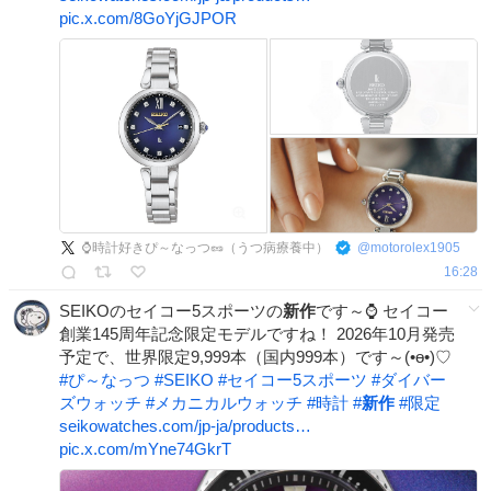
pic.x.com/8GoYjGJPOR
⌚時計好きぴ～なっつ🥜（うつ病療養中）
@
motorolex1905
16:28
SEIKOのセイコー5スポーツの
新作
です～⌚ セイコー
創業145周年記念限定モデルですね！ 2026年10月発売
予定で、世界限定9,999本（国内999本）です～(•ө•)♡
#
ぴ～なっつ
#
SEIKO
#
セイコー5スポーツ
#
ダイバー
ズウォッチ
#
メカニカルウォッチ
#
時計
#
新作
#
限定
seikowatches.com/jp-ja/products…
pic.x.com/mYne74GkrT