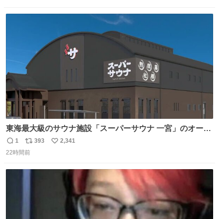
信
ポ
い
数
ス
ね
ト
数
数
東海最大級のサウナ施設「スーパーサウナ 一宮」のオープ
ン日が2026年9月8日に決定‼️ 5種類の本格サウナや4種類の
1
393
2,341
返
リ
い
⽔⾵呂、約50名が同時に休息できる休憩スペースなど、男
22時間前
信
ポ
い
性が求める設備を極限まで突き詰めた「サウナの理想郷」
数
ス
ね
😍😍😍 ⬇️詳細ページ⬇️ supersento.com/chubu/aichi/ic…
ト
数
数