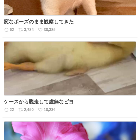
変なポーズのまま観察してきた
62
3,734
38,385
返
リ
い
信
ポ
い
数
ス
ね
ト
数
数
ケースから脱走して虚無なピヨ
22
2,450
18,236
返
リ
い
信
ポ
い
数
ス
ね
ト
数
数