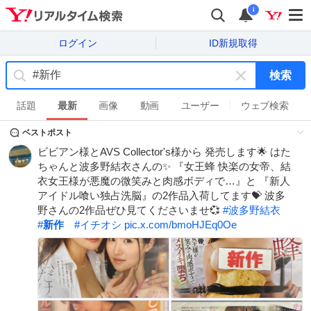
i
ログイン
ID新規取得
検索
キ
ー
話題
最新
画像
動画
ユーザー
ウェブ検索
ワ
ベストポスト
ー
ド
ビビアン様とAVS Collector's様から 発売します🌟 はた
を
ちゃんと波多野結衣さんの✨ 『女王蜂 快楽の女帝、結
消
衣女王様が悪魔の微笑みと肉感ボディで…』と 『新人
す
アイドル喰い独占洗脳』の2作品入荷してます💝 波多
野さんの2作品ぜひ見てくださいませ💞
#
波多野結衣
#
新作
#
イチオシ
pic.x.com/bmoHJEq0Oe