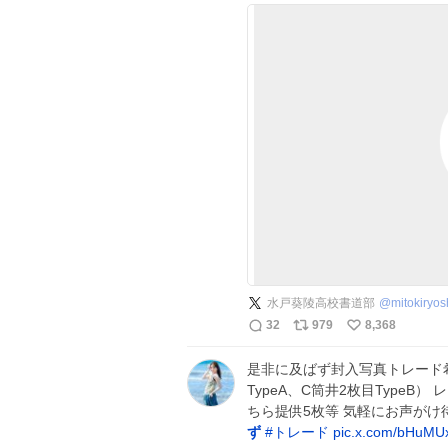
水戸葵陵高校書道部
@
mitokiryo
32
979
8,368
是非に及ばず封入写真トレード希
TypeA、C筒井2枚目TypeB
ちら提供5枚等 気軽にお声がけ
ず
#
トレード
pic.x.com/bHuM