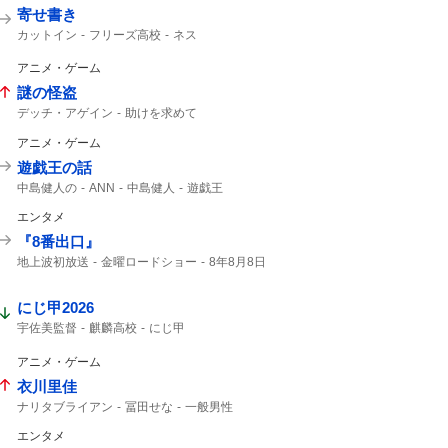
寄せ書き
カットイン
フリーズ高校
ネス
アニメ・ゲーム
謎の怪盗
デッチ・アゲイン
助けを求めて
デッチアゲイン
名探偵プリキュア!
アニメ・ゲーム
8時30分から
予告動画
たんプリ
あさ8
遊戯王の話
中島健人の
ANN
中島健人
遊戯王
エンタメ
『8番出口』
地上波初放送
金曜ロードショー
8年8月8日
8番出口
コメント全文
ゲーム
映画8番出口
映画「8番出口」
にじ甲2026
宇佐美監督
麒麟高校
にじ甲
アニメ・ゲーム
衣川里佳
ナリタブライアン
冨田せな
一般男性
ブライアン
エンタメ