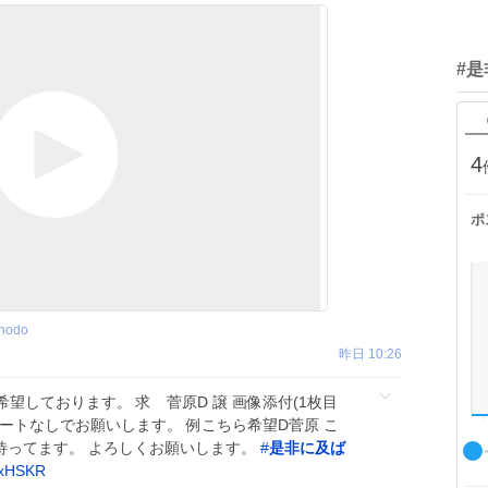
#
4
ポ
shodo
昨日 10:26
望しております。 求 菅原D 譲 画像添付(1枚目
） レートなしでお願いします。 例こちら希望D菅原 こ
待ってます。 よろしくお願いします。
#
是非に及ば
UxHSKR