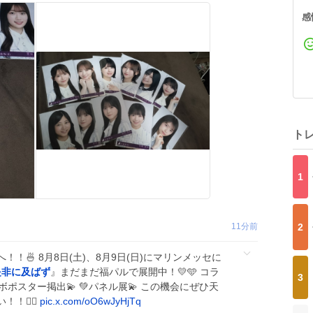
感
ト
1
11分前
2
へ！！🍜 8月8日(土)、8月9日(日)にマリンメッセに
是非に及ばず
』まだまだ福パルで展開中！💛🩵 コラ
3
ボポスター掲出💫 💚パネル展💫 この機会にぜひ天
💁‍♀️
pic.x.com/oO6wJyHjTq