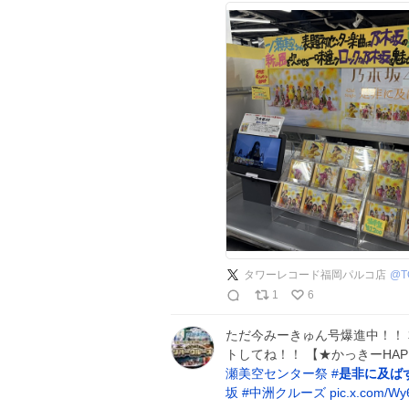
タワーレコード福岡パルコ店
@
T
1
6
ただ今みーきゅん号爆進中！！ 本
トしてね！！ 【★かっきーHAPPY
瀬美空センター祭
#
是非に及ば
坂
#
中洲クルーズ
pic.x.com/Wy