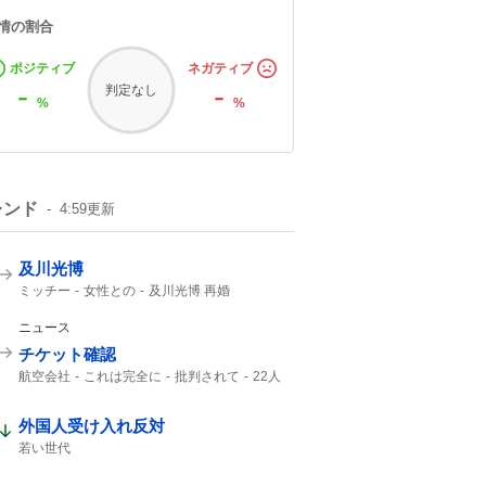
情の割合
ポジティブ
ネガティブ
-
-
判定なし
%
%
レンド
4:59
更新
及川光博
ミッチー
女性との
及川光博 再婚
一般女性
一般の方と
俳優として
57歳
56歳
ニュース
チケット確認
航空会社
これは完全に
批判されて
22人
チケット
Ca
客室乗務員
外国人受け入れ反対
若い世代