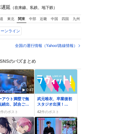
ね
数
車遅延
（在来線、私鉄、地下鉄）
道
東北
関東
中部
近畿
中国
四国
九州
リーンライン
全国の運行情報（Yahoo!路線情報）
SNSのバズまとめ
0:47
0
ーアウト満塁で無
武元唯衣、卒業後初
点続出、試合ごと
スタジオ出演！
ファンが「なん
TBS『ラヴィッ
6
件のポスト
42
件のポスト
？」と嘆く
ト！』で再登場にフ
ァン歓喜