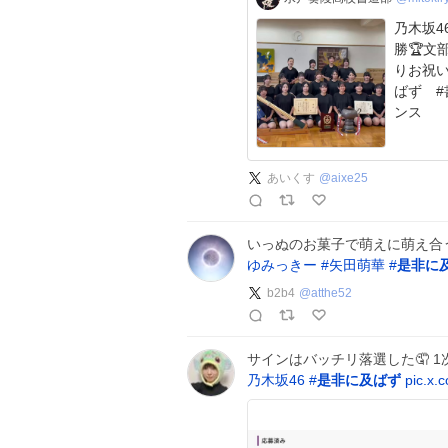
乃木坂
勝🏆文
りお祝い
ばず 
ンス
あいくす
@
aixe25
いっぬのお菓子で萌えに萌え合う
ゆみっきー
#
矢田萌華
#
是非に
b2b4
@
atthe52
サインはバッチリ落選した🤦 
乃木坂46
#
是非に及ばず
pic.x.