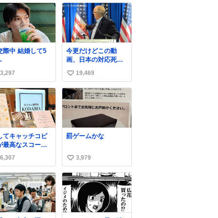
中 結婚して5
今更だけどこの動
→
画、日本の対応死ぬ
ほど京都でおもしろ
3,297
19,469
い
い。 なんなら敬語で
丁寧に煽りまくって
い
るの好き。笑
ね
数
してキャッチコピ
罰ゲームかな
が最高なスコーン
さんを見つけてし
6,307
3,979
い
ったので思わず買
込んでしまった。
い
コーンなんてパッ
ね
パサなほどええで
数
からね。