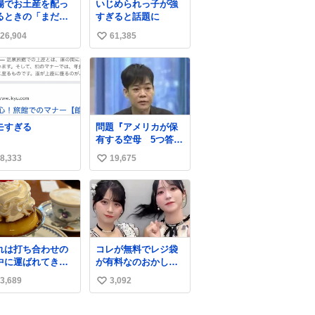
場でお土産を配っ
いじめられっ子が強
るときの「まだ気
すぎると話題に
いてませんよ」的
26,904
61,385
い
演技が毎回シンド
。
い
ね
数
モすぎる
問題『アメリカが保
有する空母 5つ答え
よ』 名倉「ホンマご
8,333
19,675
い
めん、日本」
い
ね
数
れは打ち合わせの
コレが無料でレジ袋
中に運ばれてきて
が有料なのおかしい
の理性を根こそぎ
って
3,689
3,092
い
い去ったプリンの
真です。
い