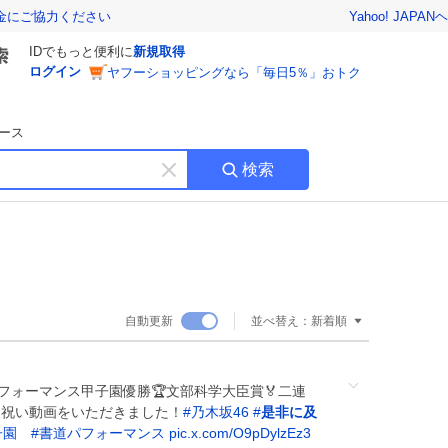
Yahoo! JAPAN
ヘ
金にご協力ください
IDでもっと便利に
新規取得
ログイン
ヤフーショッピングなら「毎日5％」おトク
ース
検索
キ
ー
ワ
ー
ド
を
消
自動更新
並べ替え：
新着順
す
フォーマンス甲子園優勝🏆文部科学大臣賞🏅二連
りお祝い動画をいただきました！
#
乃木坂46
#
是非に及
子園
#
書道パフォーマンス
pic.x.com/O9pDylzEz3