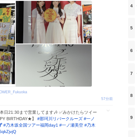
4
5
6
7
OWER_Fukuoka
8
57分前
日21:30まで営業してます🎶 ✅みかけたらツイー
9
 BIRTHDAY★】
#
那珂川リバークルーズ
#
一ノ
ず
#
乃木坂全国ツアー福岡day1
#
一ノ瀬美空
#
乃木
6qkZjvjQ