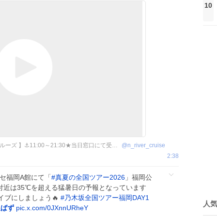
10
🌴福岡・博多🍜【那珂川リバークルーズ 】⚓11:00～21:30★当日窓口にて受付⭕
@
n_river_cruise
2:38
ッセ福岡A館にて「
#
真夏の全国ツアー2026
」福岡公
場付近は35℃を超える猛暑日の予報となっています
イブにしましょう🔥
#
乃木坂全国ツアー福岡DAY1
人
及ばず
pic.x.com/0JXnnURheY