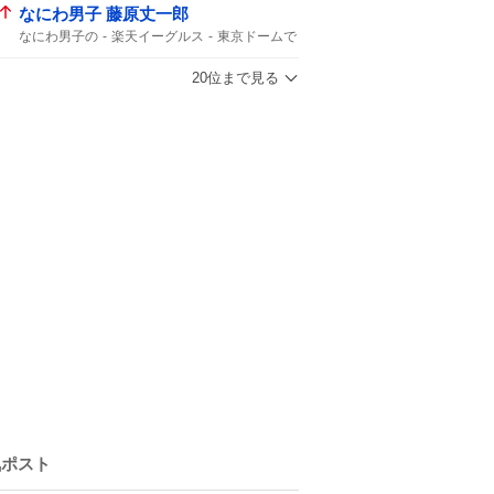
なにわ男子 藤原丈一郎
なにわ男子の
楽天イーグルス
東京ドームで
20位まで見る
気ポスト