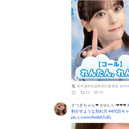
岩本蓮加生誕祭実行委員会
@
ren
14
29
さつきちゃん❤ かわいい❤❤❤
剥がすような別れ方
#
4代目キ
pic.x.com/vNxl6A7uEL