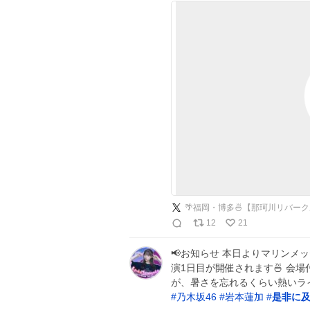
12
21
📢お知らせ 本日よりマリンメ
演1日目が開催されます🍜 会
が、暑さを忘れるくらい熱いラ
#
乃木坂46
#
岩本蓮加
#
是非に