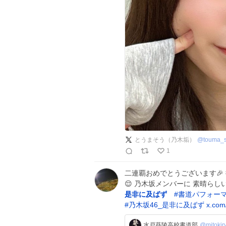
とうまそう（乃木垢）
@
touma_
1
二連覇おめでとうございます🎉
😌 乃木坂メンバーに 素晴らし
是非に及ばず
#
書道パフォー
#
乃木坂46_是非に及ばず
x.com
水戸葵陵高校書道部
@mitokir