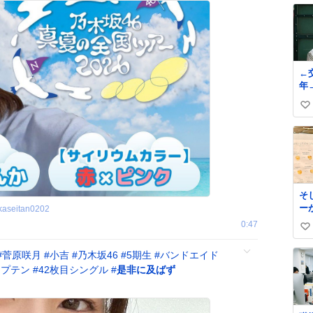
←交際
年
い
い
ね
数
そ
ー
kaseitan0202
屋
0:47
い
ま
い
い
#
菅原咲月
#
小吉
#
乃木坂46
#
5期生
#
バンドエイド
ス
ね
ャプテン
#
42枚目シングル
#
是非に及ばず
サ
数
す