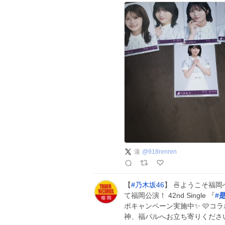
蓮
@
918renren
【
#
乃木坂46
】 🍜ようこそ福岡
て福岡公演！ 42nd Single 『
#
ボキャンペーン実施中✨ 🩷コラ
神、福パルへお立ち寄りください！！