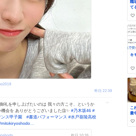
職
て
づ
い
な
い
い
ね
数
キ
い
い
ね
so2019
数
昨日 22:39
 御礼を申し上げたいのは 我々の方こそ、というか
こ
い機会を ありがとうございました🛐✨
#
乃木坂46
#
最
マンス甲子園
#
書道パフォーマンス
#
水戸葵陵高校
私
/mitokiryoshodo…
い
奪
写
い
yoshodo
昨日 10:26