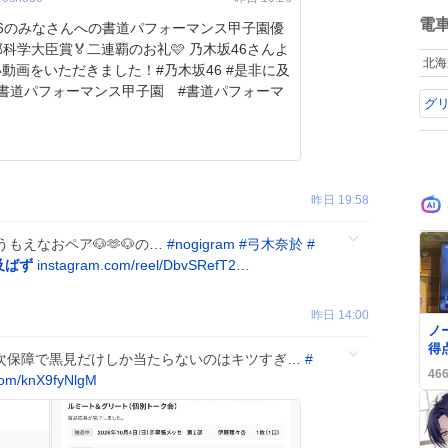
ね
数
電
46のみなさんへの書道パフォーマンス甲子園優
部科学大臣賞🏅二連覇のお礼🩷 乃木坂46さんよ
北海
動画をいただきました！#乃木坂46 #是非に及
#書道パフォーマンス甲子園 #書道パフォーマ
グ
昨日 19:58
もえなおペア🐶🫶🐶の…
#
nogigram
#
弓木奈於
#
及ばず
instagram.com/reel/DbvSRefT2…
昨日 14:00
ノ
得
1次保障で黒見だけしか当たらないのはキツすぎ…
#
に
46
com/knX9fyNlgM
で