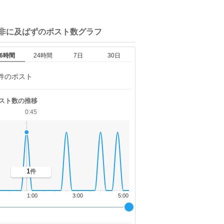
是非に及ばずの
ポスト数グラフ
6時間
24時間
7日
30日
件のポスト
スト数の推移
0:45
1
件
1:00
3:00
5:00