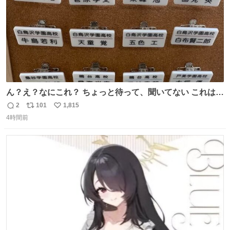
ん？え？なにこれ？ ちょっと待って、聞いてない これは販
売されているのもですか？
2
101
1,815
返
リ
い
4時間前
信
ポ
い
数
ス
ね
ト
数
数