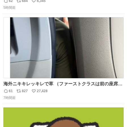
62
684
6,345
返
リ
い
5時間前
信
ポ
い
数
ス
ね
ト
数
数
海外ニキキレッキレで草 （ファーストクラスは前の座席で
あるため）
61
827
27,428
返
リ
い
7時間前
信
ポ
い
数
ス
ね
ト
数
数