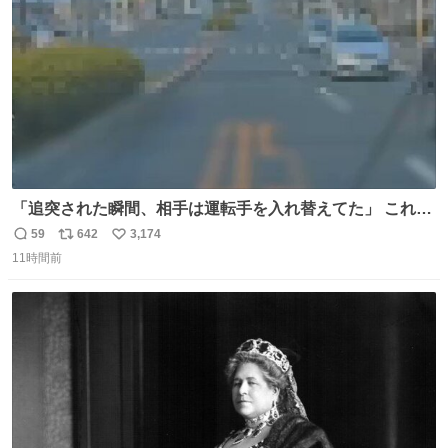
「追突された瞬間、相手は運転手を入れ替えてた」 これ実
話。 しかも後で無免許と判明。 ドラレコ無かったら完全に
59
642
3,174
返
リ
い
やられてた案件。 #追突 #替え玉 #無免許運転
11時間前
信
ポ
い
数
ス
ね
ト
数
数