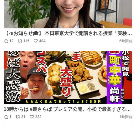
【📣お知らせ🎓】 本日東京大学で開講される授業「実験講
座：アイドル論」のゲストスピーカーとして夏目志穂が登
12
115
484
6時間前
返
リ
い
壇することが決定いたしました！ アイドル活動やこれまで
信
ポ
い
の経験についてお話しさせていただきます✨️
数
ス
ね
https://t.co/Hh1XIDmtn3
ト
数
数
18時からは #裏さらば プレミア公開。小松で最高すぎる町
中華に出会いました。満点。石川県の人は全員行くべきで
1
21
222
1時間前
返
リ
い
す。 【石川無料案内所】石川県小松でパーフェクト町中華
信
ポ
い
と出会ってしまいチーム森東大興奮！！
数
ス
ね