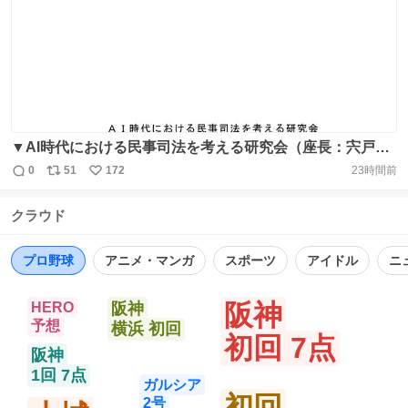
https://t.co/n3ldavMTdU @YouTubeより
ト
数
数
https://t.co/tQQhViytpR
▼AI時代における民事司法を考える研究会（座長：宍戸常
寿東大教授） https://t.co/VbekgreUbf ・取りまとめ
0
51
172
23時間前
返
リ
い
https://t.co/hOWT7Nohbz ・概要
信
ポ
い
https://t.co/ZgNXs0N6jY https://t.co/mWYhyNhKDo
クラウド
数
ス
ね
ト
数
数
プロ野球
アニメ・マンガ
スポーツ
アイドル
ニ
阪神
HERO
阪神
予想
横浜 初回
初回 7点
阪神
1回 7点
ガルシア
初回
2号