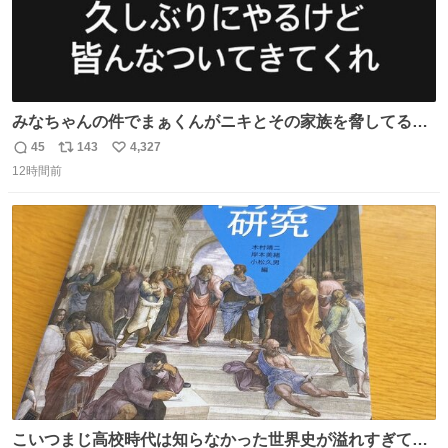
みなちゃんの件でまぁくんがニキとその家族を脅してるけ
ど絶対間違えてる。 悪いのは誹謗中傷した人達でしょ。こ
45
143
4,327
返
リ
い
んなのみなちゃん望んでないし曲がった正義すぎる
12時間前
信
ポ
い
数
ス
ね
ト
数
数
こいつまじ高校時代は知らなかった世界史が溢れすぎてて