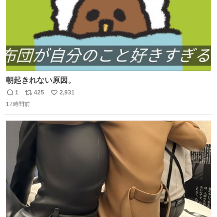
朝起きれない原因。
1
425
2,931
返
リ
い
12時間前
信
ポ
い
数
ス
ね
ト
数
数