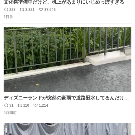
文化祭準備中だけど、机上があまりにいじめっぽすぎる
223
3,821
87,643
返
リ
い
1日前
信
ポ
い
数
ス
ね
ト
数
数
ディズニーランドが突然の豪雨で道路冠水してるんだけど
☔️ この雨で今年初のミッションクールダウン中止。幾ら何
31
110
1,214
返
リ
い
でもやばすぎだろ...
5時間前
信
ポ
い
数
ス
ね
ト
数
数