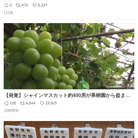
𝑩𝑰𝑮 𝑳𝑶𝑽𝑬＿＿
4
473
8,327
返
リ
い
1日前
信
ポ
い
数
ス
ね
ト
数
数
【発覚】シャインマスカット約400房が果樹園から盗まれ
る 栃木・佐野市 news.livedoor.com/article/detail… 被害
726
6,844
19,925
返
リ
い
に遭った果樹園には防犯カメラなどはなく、シャインマス
20時間前
信
ポ
い
カットが盗まれた木には刃物などで切られた跡が。市内で
数
ス
ね
今年に入って同様の被害は確認されておらず、警察はパト
ト
数
数
ロールを強化する。