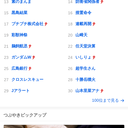
素のまんま
防衛省関係者
黒島結菜
措置命令
プチプチ株式会社
連載再開
彩獣神祭
山﨑天
鵜飼航丞
任天堂決算
ガンダムW
いしりょ
広島銀行
超学生さん
クロスレスキュー
十勝岳噴火
Jアラート
山本里菜アナ
100位まで見る
つぶやきピックアップ