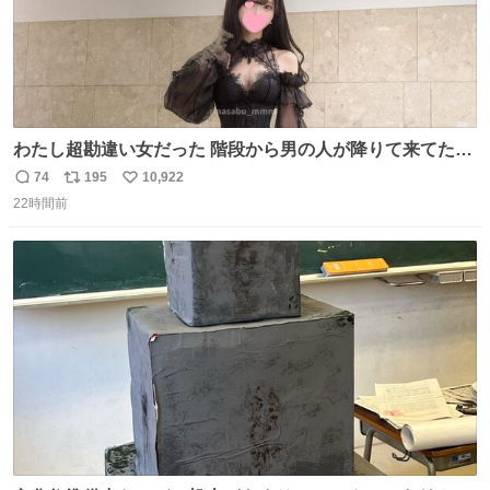
わたし超勘違い女だった 階段から男の人が降りて来てたん
だけど この格好の女が立ってたら一回は足が止まるでし
74
195
10,922
返
リ
い
ょ？普通。降りてきたのは仕事帰りっぽい男の人で、足取
22時間前
信
ポ
い
り重そうに歩いてて見るからに異変を感じたんだけど
数
ス
ね
ト
数
数