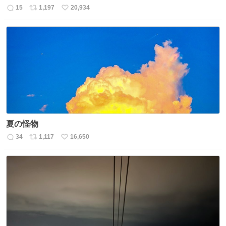
15
1,197
20,934
返
リ
い
信
ポ
い
数
ス
ね
ト
数
数
夏の怪物
34
1,117
16,650
返
リ
い
信
ポ
い
数
ス
ね
ト
数
数