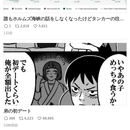
誰もホルムズ海峡の話をしなくなったけどタンカーの往来
は消滅したままですねと
1
2,818
5,921
返
リ
い
1日前
信
ポ
い
数
ス
ね
ト
数
数
弟の初デート
368
6,223
89,905
返
リ
い
10時間前
信
ポ
い