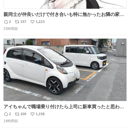
親同士が仲良いだけで付き合いも特に無かったお隣の家に
自分とこの親が外せない用事があるからと半ば強制的に預
2
157
1,223
返
リ
い
けられて空き部屋が無いからたまに見かけるけどロクに会
23時間前
信
ポ
い
話したことも無い一人娘と同じ部屋で寝るように言われ恐
数
ス
ね
る恐る部屋の扉を開けた先にこの光景が待ってた時の少年
ト
数
数
の反応を答えよ
アイちゃんで職場乗り付けたら上司に新車買ったと思われ
たの嬉しすぎる。 20年落ちの車もやりようによっては新車
2
100
1,158
返
リ
い
っぽく見えるってことよ。 令和の車の横に並べても違和感
18時間前
信
ポ
い
ない平成18年式です。
数
ス
ね