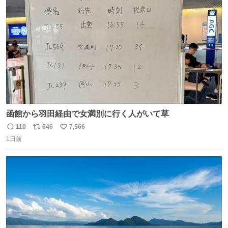
ト
数
数
函館から羽田経由で女満別に行く人がいて草
110
646
7,566
返
リ
い
1日前
信
ポ
い
数
ス
ね
ト
数
数