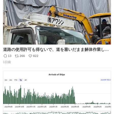
道路の使用許可も得ないで、道を塞いだまま解体作業して
る。 写真を撮ろうとしたら「勝手に写真撮るな馬鹿野郎」
13
266
822
返
リ
い
と罵倒されるなど。
1日前
信
ポ
い
数
ス
ね
ト
数
数