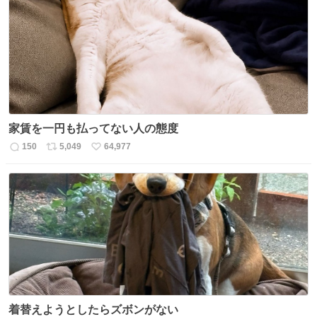
家賃を一円も払ってない人の態度
150
5,049
64,977
返
リ
い
信
ポ
い
数
ス
ね
ト
数
数
着替えようとしたらズボンがない