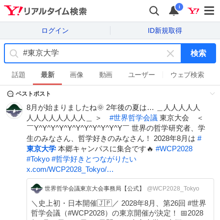
i
ログイン
ID新規取得
検索
キ
ー
話題
最新
画像
動画
ユーザー
ウェブ検索
ワ
ベストポスト
ー
ド
8月が始まりましたね🌞 2年後の夏は… ＿人人人人人
を
人人人人人人人人＿ ＞
#
世界哲学会議
東京大会 ＜
消
￣Y^Y^Y^Y^Y^Y^Y^Y^Y^Y^Y￣ 世界の哲学研究者、学
す
生のみなさん、哲学好きのみなさん！ 2028年8月は
#
東京大学
本郷キャンパスに集合です🔥
#
WCP2028
#
Tokyo
#
哲学好きとつながりたい
x.com/WCP2028_Tokyo/…
世界哲学会議東京大会事務局【公式】
@WCP2028_Tokyo
＼史上初・日本開催🇯🇵／ 2028年8月、第26回 #世界
哲学会議（#WCP2028）の東京開催が決定！ 📅2028