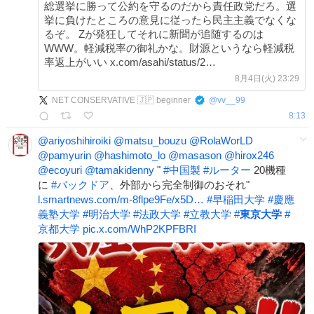
総選挙に勝って公約を守るのだから責任政党だろ。選
挙に負けたところの意見に従ったら民主主義でなくな
るぞ。 Zが発狂してそれに新聞が追随するのは
WWW。軽減税率の御礼かな。財源というなら軽減税
率返上がいい x.com/asahi/status/2…
8月4日(火) 23:29
NET CONSERVATIVE 🇯🇵 beginner
@
vv__99
8:13
@ariyoshihiroiki
@matsu_bouzu
@RolaWorLD
@pamyurin
@hashimoto_lo
@masason
@hirox246
@ecoyuri
@tamakidenny
"
#
中国製
#
ルーター
20機種
に
#
バックドア
、外部から完全制御のおそれ"
l.smartnews.com/m-8flpe9Fe/x5D…
#
早稲田大学
#
慶應
義塾大学
#
明治大学
#
法政大学
#
立教大学
#
東京大学
#
京都大学
pic.x.com/WhP2KPFBRI