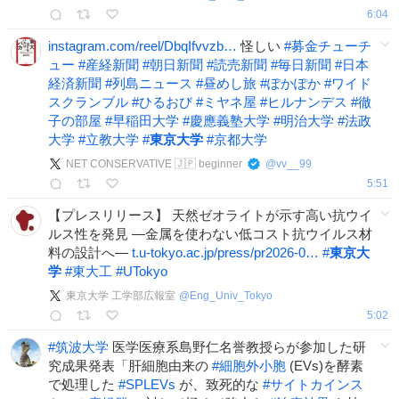
6:04
instagram.com/reel/DbqIfvvzb…
怪しい
#
募金チューチ
ュー
#
産経新聞
#
朝日新聞
#
読売新聞
#
毎日新聞
#
日本
経済新聞
#
列島ニュース
#
昼めし旅
#
ぽかぽか
#
ワイド
スクランブル
#
ひるおび
#
ミヤネ屋
#
ヒルナンデス
#
徹
子の部屋
#
早稲田大学
#
慶應義塾大学
#
明治大学
#
法政
大学
#
立教大学
#
東京大学
#
京都大学
NET CONSERVATIVE 🇯🇵 beginner
@
vv__99
5:51
【プレスリリース】 天然ゼオライトが示す高い抗ウイ
ルス性を発見 ―金属を使わない低コスト抗ウイルス材
料の設計へ―
t.u-tokyo.ac.jp/press/pr2026-0…
#
東京大
学
#
東大工
#
UTokyo
東京大学 工学部広報室
@
Eng_Univ_Tokyo
5:02
#
筑波大学
医学医療系島野仁名誉教授らが参加した研
究成果発表「肝細胞由来の
#
細胞外小胞
(EVs)を酵素
で処理した
#
SPLEVs
が、致死的な
#
サイトカインス