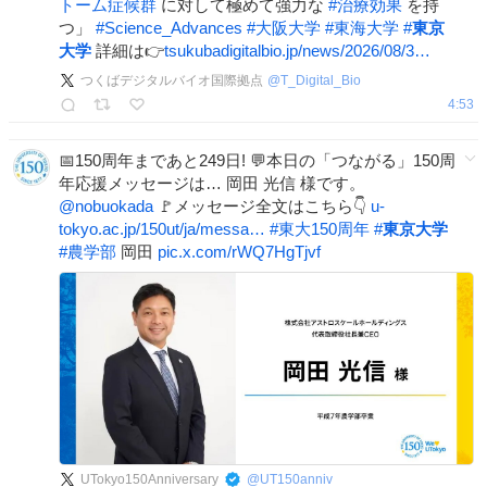
トーム症候群
に対して極めて強力な
#
治療効果
を持
つ」
#
Science_Advances
#
大阪大学
#
東海大学
#
東京
大学
詳細は👉
tsukubadigitalbio.jp/news/2026/08/3…
つくばデジタルバイオ国際拠点
@
T_Digital_Bio
4:53
📅150周年まであと249日! 💬本日の「つながる」150周
年応援メッセージは… 岡田 光信 様です。
@nobuokada
🚩メッセージ全文はこちら👇
u-
tokyo.ac.jp/150ut/ja/messa…
#
東大150周年
#
東京大学
#
農学部
岡田
pic.x.com/rWQ7HgTjvf
UTokyo150Anniversary
@
UT150anniv