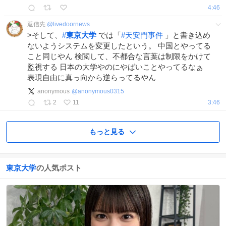
4:46
返信先:
@
livedoornews
>そして、
#
東京大学
では「
#
天安門事件
」と書き込め
ないようシステムを変更したという。 中国とやってる
こと同じやん 検閲して、不都合な言葉は制限をかけて
監視する 日本の大学やのにやばいことやってるなぁ
表現自由に真っ向から逆らってるやん
anonymous
@
anonymous0315
2
11
3:46
もっと見る
東京大学
の人気ポスト