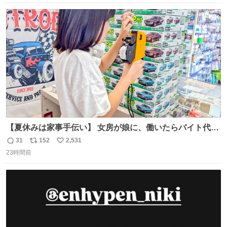
数
ス
ね
ト
数
数
【夏休みは家事手伝い】 女房が娘に、働いたらバイト代も
らえば？と言ったら、娘は、いらない、と言って黙々と働
31
152
2,531
返
リ
い
いてくれました。 あとでソフトクリーム買ってやろうと思
23時間前
信
ポ
い
いました。
数
ス
ね
ト
数
数