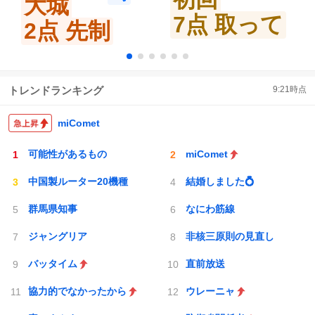
大城
7点 取って
2点 先制
トレンドランキング
9:21
時点
miComet
可能性があるもの
miComet
中国製ルーター20機種
結婚しました💍
群馬県知事
なにわ筋線
ジャングリア
非核三原則の見直し
バッタイム
直前放送
協力的でなかったから
ウレーニャ