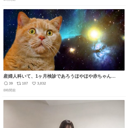
信
ポ
い
先生とちょびが怖い思いをしないでいいようにしようと思
数
ス
ね
う！
ト
数
数
産婦人科いて、1ヶ月検診であろうほやほや赤ちゃん👩‍🍼
と推定2,3歳の女の子👧🏻をワンオペで連れてるママがいる
39
107
3,032
返
リ
い
のだけども 女の子ずっとママの側から離れない…⁉️ 手を繋
8時間前
信
ポ
い
がなくてもうろちょろしないしママが歩いたらピクミンみ
数
ス
ね
たいにﾄﾃﾄﾃついてってるし逃走しないし脱走しないし逃げ
ト
数
数
ないし走ら文字数