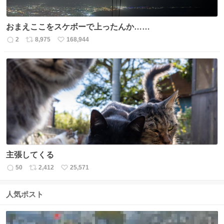
おまえここをスケボーで上ったんか……
2
8,975
168,944
返
リ
い
信
ポ
い
数
ス
ね
ト
数
数
主張してくる
50
2,412
25,571
返
リ
い
信
ポ
い
数
ス
ね
人気ポスト
ト
数
数