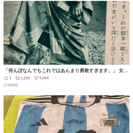
ト
数
数
「何んぼなんでもこれではあんまり勇敢すぎます。」 女性
の立ち振る舞い指南コーナーで、大股を「下品」や「はし
3
1,292
5,584
返
リ
い
たない」という言葉を使わず「勇敢すぎます」と洒落っ気
17時間前
信
ポ
い
たっぷりにたしなめる当時の言葉選びよ 勇敢すぎます、使
数
ス
ね
っていきたい… （昭和4年婦人倶楽部新年号より）
ト
数
数