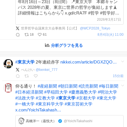
年8月16日～23日（8日間） 📍東京大学 本郷キャン
パス 2028年の夏、東京に世界の哲学が集結します🗼
詳細情報はこちらから👇 x.gd/cRA7F #哲学 #哲学好き
とつながりたい #国際会議
2026年3月17日
世界哲学会議東京大会事務局【公式】
@
WCP2028_Tokyo
18
61
8月4日(火) 11:00
分析グラフを見る
#
東京大学
2年連続赤字
nikkei.com/article/DGXZQO…
べんけい
@
benkei_777
15分前
仰る通り！
#
産経新聞
#
朝日新聞
#
読売新聞
#
毎日新聞
#
日本経済新聞
#
早稲田大学
#
慶應義塾大学
#
明治大学
#
法政大学
#
立教大学
#
東京大学
#
京都大学
#
東北大学
#
一橋大学
#
東京科学大学
#
東京芸術大学
x.com/YoichiTakahash…
高橋洋一（嘉悦大）
@YoichiTakahashi