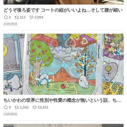
どうぞ後ろ姿です コートの紐がいいよね…そして腰が細い
2
113
2,064
返
リ
い
20時間前
信
ポ
い
数
ス
ね
ト
数
数
ちいかわの世界に性別や性愛の概念が無いという話、ちい
かわタロットでも恋人・女帝・女教皇あたりは性別を意識
9
1,342
10,431
返
リ
い
させないように描かれてるんだよね。かなり徹底している
16時間前
信
ポ
い
印象。
数
ス
ね