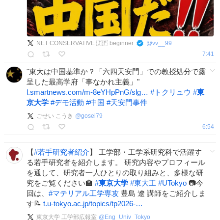
NET CONSERVATIVE 🇯🇵 beginner
@
vv__99
7:41
"東大は中国基準か？「六四天安門」での教授処分で露
呈した最高学府「事なかれ主義」"
l.smartnews.com/m-8eYHpPnG/slg…
#
トクリュウ
#
東
京大学
#
デモ活動
#
中国
#
天安門事件
ごせい こうき
@
gosei79
6:54
【
#
若手研究者紹介
】 工学部・工学系研究科で活躍す
る若手研究者を紹介します。 研究内容やプロフィール
を通して、研究者一人ひとりの取り組みと、多様な研
究をご覧ください🏫
#
東京大学
#
東大工
#
UTokyo
📷今
回は、
#
マテリアル工学専攻
豊島 遼 講師をご紹介しま
す📝
t.u-tokyo.ac.jp/topics/tp2026-…
東京大学 工学部広報室
@
Eng_Univ_Tokyo