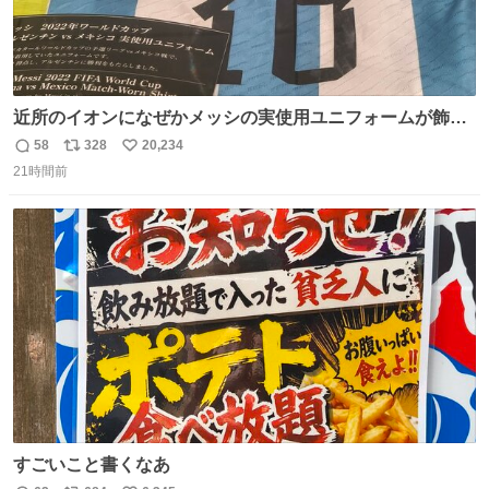
近所のイオンになぜかメッシの実使用ユニフォームが飾っ
てあっておもろい
58
328
20,234
返
リ
い
21時間前
信
ポ
い
数
ス
ね
ト
数
数
すごいこと書くなあ