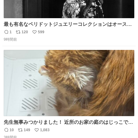
最も有名なペリドットジュエリーコレクションはオースト
リア大公妃イザベラが所有していたもの。一時期キッチン
1
120
599
返
リ
い
ペーパーに包んで保管されていたことに衝撃💥を受けた。
9時間前
信
ポ
い
数
ス
ね
ト
数
数
先生無事みつかりました！ 近所のお家の庭のはじっこでう
ずくまってました💦 拡散してくれたり探してくれたみなさ
10
149
1,083
返
リ
い
ん本当にありがとございます！ 飛び出し防止柵を増やして
3時間前