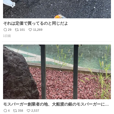
それは定価で買ってるのと同じだよ
29
101
11,269
返
リ
い
1日前
信
ポ
い
数
ス
ね
ト
数
数
モスバーガー創業者の地、大船渡の銀のモスバーガーに一
礼。
4
358
2,537
返
リ
い