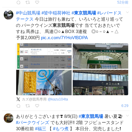
52分前
#
中山競馬場
#
皆中稲荷神社
#
東京競馬場
#
レパードス
テークス
今日は旅行も兼ねて、いろいろと巡り巡って
の パークウインズ
東京競馬場
です 当てておきたいで
すね 馬券は、 馬連◎○▲BOX 3連複 ◎○－○▲－△
予算2,000円
pic.x.com/7YHoVfBDPA
カズ@競馬専用
@
kazu104ta
6:29
ありがとうございます❣️ 8/9(日)
#
東京競馬場
暑い夏🏖
#
パークウインズ
でも大好評‼️ 2階 フジビュースタンド
30番柱前
#
福三
【
#
もつ煮
】 本日分、完売しました❗️