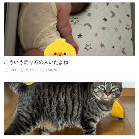
信
ポ
い
数
ス
ね
ト
数
数
こういう走り方の人いたよね
393
5,358
154,703
返
リ
い
信
ポ
い
数
ス
ね
ト
数
数