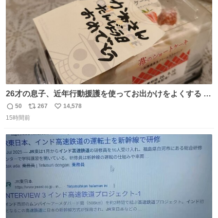
26才の息子、近年行動援護を使ってお出かけをよくする 親
との外出はもう嫌らしい。 中身は小学生位なのに小癪な😅
50
267
14,578
返
リ
い
昨日は夜のショッピングモールに行った 先に寝といてよ❗
15時間前
信
ポ
い
と何度も何度も言い残して。 起きたら冷蔵庫に… ああ、こ
数
ス
ね
れ買いに行ってくれたんだ…😭
ト
数
数