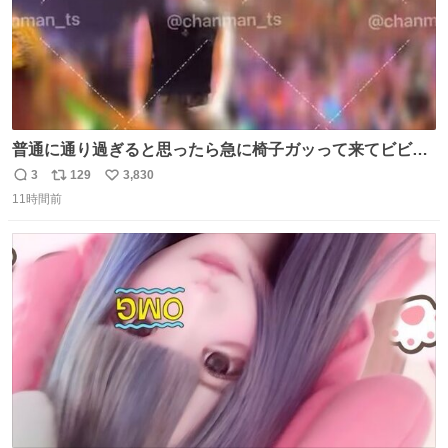
普通に通り過ぎると思ったら急に椅子ガッって来てビビっ
た。そんでまじいい匂い。← #超特急_ESCORT
3
129
3,830
返
リ
い
11時間前
信
ポ
い
数
ス
ね
ト
数
数