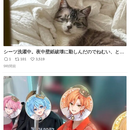
シーツ洗濯中。夜中壁紙破壊に勤しんだのでねむい、との
こと。
1
101
3,519
返
リ
い
9時間前
信
ポ
い
数
ス
ね
ト
数
数