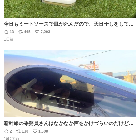
今日もミートソースで皿が死んだので、天日干しをしてい
ます🍝 ありがとう先人の知恵
13
465
7,293
返
リ
い
1日前
信
ポ
い
数
ス
ね
ト
数
数
新幹線の乗務員さんはなかなか声をかけづらいのだけど😅
ルミエールの運転士さん、運転台にカメラマン向けたらお
2
130
1,508
返
リ
い
二人で敬礼🫡✨ 暗くて上手く撮れないなぁ…な顔してた
10時間前