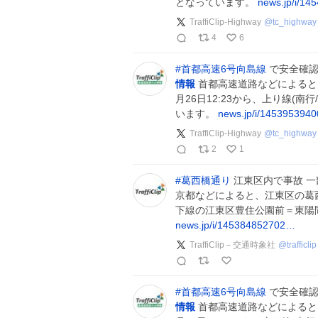
となっています。
news.jp/i/1
TraffiClip-Highway
@
tc_highway
4
6
#
首都高速6号向島線
で安全確認
情報
首都高速道路などによると
月26日12:23から、上り線(
います。
news.jp/i/145395394
TraffiClip-Highway
@
tc_highway
2
1
#
葛西橋通り
江東区内で事故 
京都などによると、江東区の葛西
下線の江東区豊住公園前＝東陽
news.jp/i/145384852702…
TraffiClip－交通時象社
@
trafficlip
#
首都高速6号向島線
で安全確認
情報
首都高速道路などによると