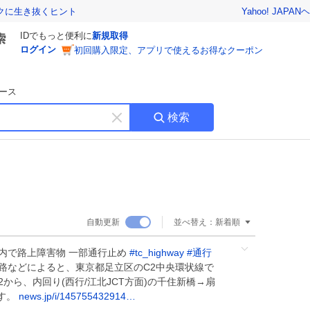
Yahoo! JAPAN
ヘ
トクに生き抜くヒント
IDでもっと便利に
新規取得
ログイン
初回購入限定、アプリで使えるお得なクーポン
ース
検索
キ
ー
ワ
ー
ド
を
消
自動更新
並べ替え：
新着順
す
内で路上障害物 一部通行止め
#
tc_highway
#
通行
路などによると、東京都足立区のC2中央環状線で
52から、内回り(西行/江北JCT方面)の千住新橋→扇
す。
news.jp/i/145755432914…