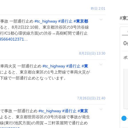
昨日 2:01
#
事故 一部通行止め
#
tc_highway
#
通行止
#
東京都
と、8月2日22:10前、東京都渋谷区の3号渋谷線
行/C1都心環状線方面)の渋谷→高樹町間で通行止
/145664012371…
0
8月2日(日) 13:30
ポ
車両火災 一部通行止め
#
tc_highway
#
通行止
#
東
によると、東京都台東区の1号上野線で車両火災が
、上下線で一部通行止めとなっています。
7月26日(日) 21:40
で事故 一部通行止め
#
tc_highway
#
通行止
#
東京
よると、東京都世田谷区の3号渋谷線で事故が発生
上り線(東行/池尻方面)の用賀→三軒茶屋間で通行止め