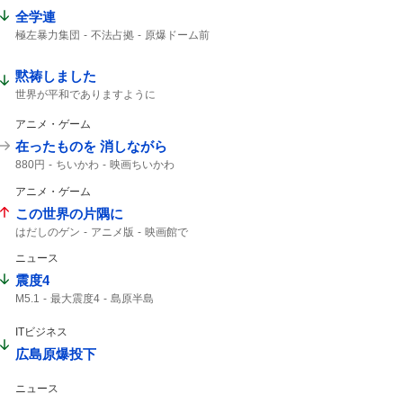
全学連
極左暴力集団
不法占拠
原爆ドーム前
原爆ドーム
八つ当たり
ドーム前
黙祷しました
世界が平和でありますように
アニメ・ゲーム
在ったものを 消しながら
880円
ちいかわ
映画ちいかわ
アニメ・ゲーム
この世界の片隅に
はだしのゲン
アニメ版
映画館で
ニュース
震度4
M5.1
最大震度4
島原半島
熊本県天草・芦北地方
筑後地方
震度3
緊急地震速報
深さ10km
59分
鹿児島県
ITビジネス
広島原爆投下
ニュース