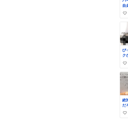
バ
自
お
い
た
な
い
さ
ね
サ
数
銭
から これで
壊
び
で
ク
ら
思
ジ
い
線
い
も
す
ね
数
絶
だ
い
い
ね