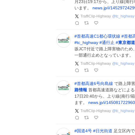
月23日19:17から、上り線(
います。
news.jp/i/145297242
TraffiClip-Highway
@
tc_highway
#
首都高速C1都心環状線
#
首都
#
tc_highway
#
通行止
#
東京都道
坂JCT付近で路上障害物のため、7
一部通行止めとなっています。
TraffiClip-Highway
@
tc_highway
#
首都高速6号向島線
で路上障害
路情報
首都高速道路などによる
17日20:40から、上り線(南
ます。
news.jp/i/14508172296
TraffiClip-Highway
@
tc_highway
#
国道4号
#
日光街道
足立区内で