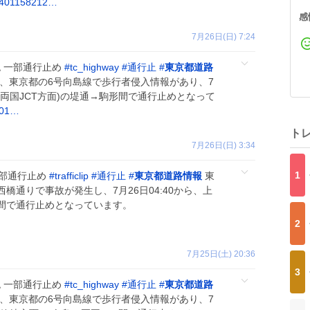
45401158212…
感
7月26日(日) 7:24
 一部通行止め
#
tc_highway
#
通行止
#
東京都道路
、東京都の6号向島線で歩行者侵入情報があり、7
南行/両国JCT方面)の堤通→駒形間で通行止めとなって
001…
ト
7月26日(日) 3:34
1
一部通行止め
#
trafficlip
#
通行止
#
東京都道路情報
東
橋通りで事故が発生し、7月26日04:40から、上
間で通行止めとなっています。
2
7月25日(土) 20:36
3
 一部通行止め
#
tc_highway
#
通行止
#
東京都道路
、東京都の6号向島線で歩行者侵入情報があり、7