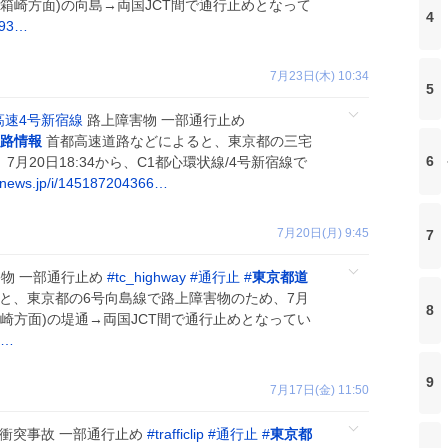
南行/箱崎方面)の向島→両国JCT間で通行止めとなって
4
993…
7月23日(木) 10:34
5
高速4号新宿線
路上障害物 一部通行止め
路情報
首都高速道路などによると、東京都の三宅
6
月20日18:34から、C1都心環状線/4号新宿線で
news.jp/i/145187204366…
7月20日(月) 9:45
7
物 一部通行止め
#
tc_highway
#
通行止
#
東京都道
と、東京都の6号向島線で路上障害物のため、7月
8
行/箱崎方面)の堤通→両国JCT間で通行止めとなってい
0…
9
7月17日(金) 11:50
衝突事故 一部通行止め
#
trafficlip
#
通行止
#
東京都