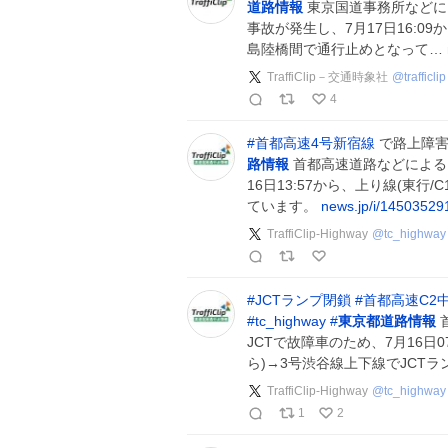
道路情報
東京国道事務所などに
事故が発生し、7月17日16:0
島陸橋間で通行止めとなって…
TraffiClip－交通時象社
@
trafficlip
4
#
首都高速4号新宿線
で路上障害
路情報
首都高速道路などによる
16日13:57から、上り線(東
ています。
news.jp/i/1450352
TraffiClip-Highway
@
tc_highway
#
JCTランプ閉鎖
#
首都高速C2
#
tc_highway
#
東京都道路情報
JCTで故障車のため、7月16日0
ら)→3号渋谷線上下線でJCT
TraffiClip-Highway
@
tc_highway
1
2