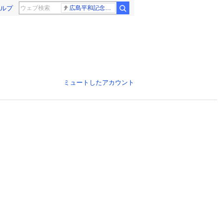
ルプ
広島平和記念式典 高市総理
ミュートしたアカウント