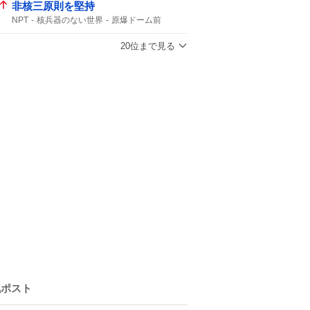
非核三原則を堅持
NPT
核兵器のない世界
原爆ドーム前
非核三原則
被爆国として
20位まで見る
気ポスト