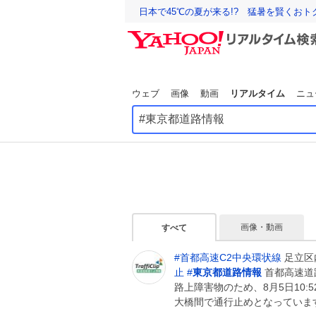
日本で45℃の夏が来る!? 猛暑を賢くお
ウェブ
画像
動画
リアルタイム
ニュ
画像・動画
すべて
#
首都高速C2中央環状線
足立区
止
#
東京都道路情報
首都高速道
路上障害物のため、8月5日10:
大橋間で通行止めとなっていま