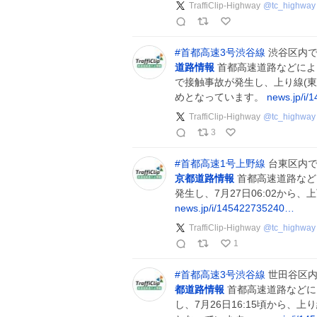
TraffiClip-Highway
@
tc_highway
#
首都高速3号渋谷線
渋谷区内で
道路情報
首都高速道路などによる
で接触事故が発生し、上り線(東
めとなっています。
news.jp/i
TraffiClip-Highway
@
tc_highway
3
#
首都高速1号上野線
台東区内で
京都道路情報
首都高速道路など
発生し、7月27日06:02から
news.jp/i/145422735240…
TraffiClip-Highway
@
tc_highway
1
#
首都高速3号渋谷線
世田谷区内
都道路情報
首都高速道路などに
し、7月26日16:15頃から、