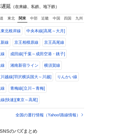
数
車遅延
（在来線、私鉄、地下鉄）
道
東北
関東
中部
近畿
中国
四国
九州
浜東北根岸線
中央本線[高尾～大月]
王新線
京王相模原線
京王高尾線
王線
成田線[千葉～成田空港・銚子]
鉄線
湘南新宿ライン
横須賀線
川越線[羽沢横浜国大～川越]
りんかい線
模線
青梅線[立川～青梅]
線(快速)[東京～高尾]
全国の運行情報（Yahoo!路線情報）
SNSのバズまとめ