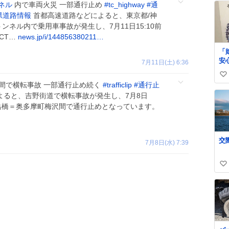
ネル
内で車両火災 一部通行止め
#
tc_highway
#
通
県道路情報
首都高速道路などによると、東京都/神
ンネル内で乗用車事故が発生し、7月11日15:10前
CT…
news.jp/i/144856380211…
「
安心」 
7月11日(土) 6:36
い。 ちなみ
い
ス
間で横転事故 一部通行止め続く
#
trafficlip
#
通行止
求
い
よると、吉野街道で横転事故が発生し、7月8日
て
ね
御岳橋＝奥多摩町梅沢間で通行止めとなっています。
ー
数
7月8日(水) 7:39
い
い
ね
数