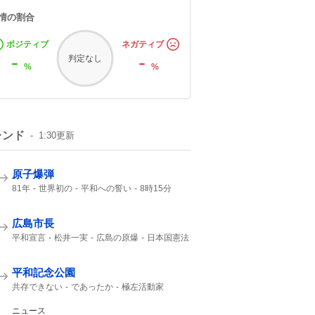
情の割合
ポジティブ
ネガティブ
-
-
判定なし
%
%
レンド
1:30
更新
原子爆弾
81年
世界初の
平和への誓い
8時15分
午前8時15分
ご冥福をお祈り
広島市長
平和宣言
松井一実
広島の原爆
日本国憲法
第二次大戦
口を揃えて
誰1人
NHK
2000年
平和記念公園
共存できない
であったか
極左活動家
哀悼の誠
広島県警
小泉防衛大臣
広島市民
ニュース