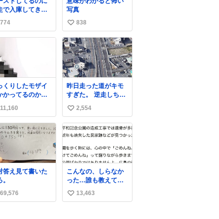
ーストしてるのに
意味がわかると怖い
走で入庫してきた
写真
客さん バーストし
774
838
い
ならその場で動か
いで助け呼んで下
い
い😰 保険にロード
ね
ービス付いてて金
数
負担も無いんです
走ると、
さなくていい所ま
っくりしたモザイ
昨日走った道がキモ
壊しちゃいますか
かかってるのかと
すぎた。 逆走しちゃ
 実際、外装ダメー
った
ったかと思ったよ
、ABSセンサ断
11,160
2,554
い
、ブレーキホース
い
傷入っちゃってま
…
ね
数
対答え見て書いた
こんなの、しらなか
ろ。
った…誰も教えてく
れなかった…。
69,576
13,463
い
い
ね