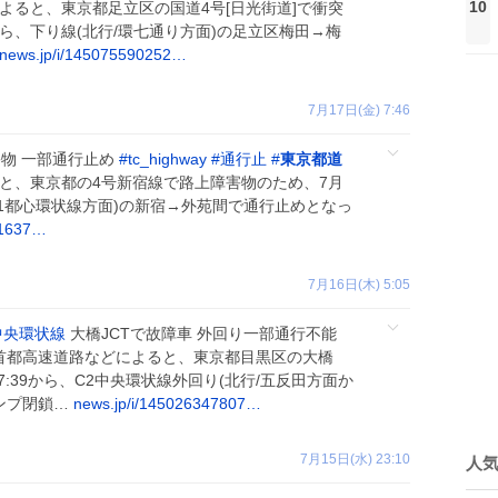
10
よると、東京都足立区の国道4号[日光街道]で衝突
9から、下り線(北行/環七通り方面)の足立区梅田→梅
news.jp/i/145075590252…
7月17日(金) 7:46
物 一部通行止め
#
tc_highway
#
通行止
#
東京都道
と、東京都の4号新宿線で路上障害物のため、7月
行/C1都心環状線方面)の新宿→外苑間で通行止めとなっ
91637…
7月16日(木) 5:05
中央環状線
大橋JCTで故障車 外回り一部通行不能
首都高速道路などによると、東京都目黒区の大橋
7:39から、C2中央環状線外回り(北行/五反田方面か
ランプ閉鎖…
news.jp/i/145026347807…
7月15日(水) 23:10
人