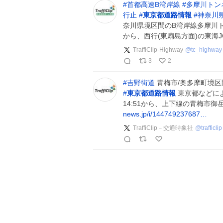
#
首都高速B湾岸線
#
多摩川トン
行止
#
東京都道路情報
#
神奈川
奈川県境区間のB湾岸線多摩川ト
から、西行(東扇島方面)の東海J
TraffiClip-Highway
@
tc_highway
3
2
#
吉野街道
青梅市/奥多摩町境区
#
東京都道路情報
東京都などに
14:51から、上下線の青梅市
news.jp/i/144749237687…
TraffiClip－交通時象社
@
trafficlip