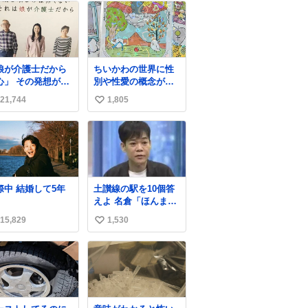
娘が介護士だから
ちいかわの世界に性
その発想が怖
別や性愛の概念が無
にこのポ
いという話、ちいか
21,744
1,805
い
ターは、介護職の
わタロットでも恋
人や転職支援をし
人・女帝・女教皇あ
い
いる会社のポスタ
たりは性別を意識さ
ね
らしい。
せないように描かれ
数
てるんだよね。かな
り徹底している印
象。
交際中 結婚して5年
土讃線の駅を10個答
えよ 名倉「ほんまご
めん、」 ↑正解（御
15,829
1,530
い
免駅）
い
ね
数