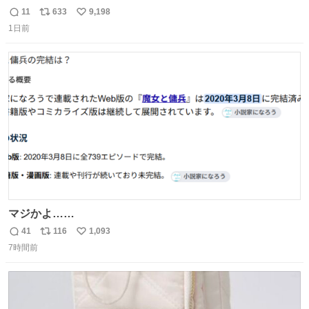
テロトキシン（耐熱性毒素）が検出されたので、議論する
11
633
9,198
返
リ
い
までもなく処分が決まりました」
1日前
信
ポ
い
数
ス
ね
ト
数
数
マジかよ……
41
116
1,093
返
リ
い
7時間前
信
ポ
い
数
ス
ね
ト
数
数