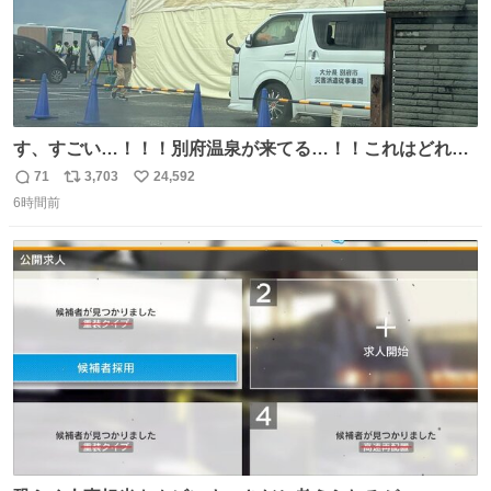
す、すごい…！！！別府温泉が来てる…！！これはどれぐ
らい待つんだろう…
71
3,703
24,592
返
リ
い
6時間前
信
ポ
い
数
ス
ね
ト
数
数