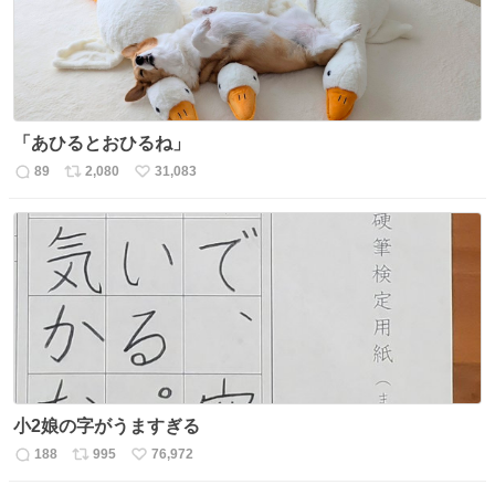
「あひるとおひるね」
89
2,080
31,083
返
リ
い
信
ポ
い
数
ス
ね
ト
数
数
小2娘の字がうますぎる
188
995
76,972
返
リ
い
信
ポ
い