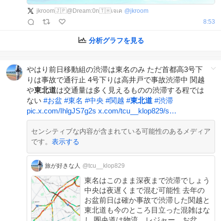
jkroom🇯🇵@Dream:0n🇹🇭เจเค
@
jkroom
8:53
分析グラフを見る
やはり前日移動組の渋滞は東名のみ ただ首都高3号下
りは事故で通行止 4号下りは高井戸で事故渋滞中 関越
や
東北道
は交通量は多く見えるものの渋滞する程では
ない
#
お盆
#
東名
#
中央
#
関越
#
東北道
#
渋滞
pic.x.com/IhlgJS7g2s
x.com/tcu__klop829/s…
センシティブな内容が含まれている可能性のあるメディア
です。
表示する
旅が好きな人
@tcu__klop829
東名はこのまま深夜まで渋滞でしょう
中央は夜遅くまで混む可能性 去年の
お盆前日は確か事故で渋滞した関越と
東北道も今のところ目立った混雑はな
し 圏央道は物流、レジャー、お盆前