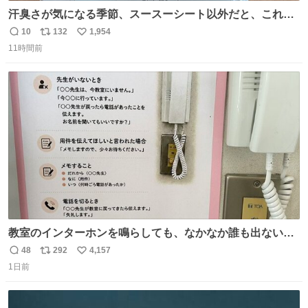
汗臭さが気になる季節、スースーシート以外だと、これが
とにかくスッキリする。2年くらい前に #生活は踊る で紹
10
132
1,954
返
リ
い
介したやつ。おじさんにもおばさんにもオススメだ。ドラ
11時間前
信
ポ
い
ストに売ってるぞ。ドライシャンプーって書いてあるけど
数
ス
ね
汗拭きシートみたいなもの。耳裏襟足首筋がんがん拭いて
ト
数
数
汗臭不安を解消。
教室のインターホンを鳴らしても、なかなか誰も出ないこ
とがあります…。 もしかすると「電話の出方」に困ってい
48
292
4,157
返
リ
い
るのかもしれません。 そこで「何を話せばいいか」が見え
1日前
信
ポ
い
る手引きを用意して、安心して電話に出られるようにしま
数
ス
ね
す。 インターホンの応対も大切なコミュニケーションの学
ト
数