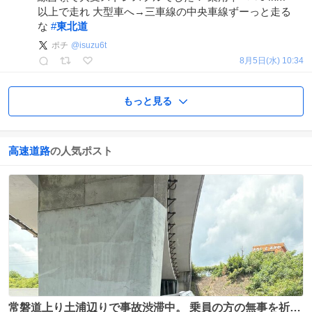
以上で走れ 大型車へ→三車線の中央車線ずーっと走る
な
#
東北道
ポチ
@
isuzu6t
8月5日(水) 10:34
もっと見る
高速道路
の人気ポスト
常磐道上り土浦辺りで事故渋滞中。 乗員の方の無事を祈り