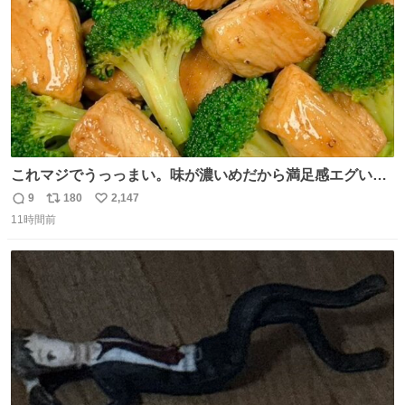
これマジでうっっまい。味が濃いめだから満足感エグいし
1週間で3キロ痩せた😭
9
180
2,147
返
リ
い
11時間前
信
ポ
い
数
ス
ね
ト
数
数