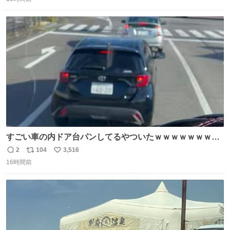
信
ポ
い
数
ス
ね
ト
数
数
すごい車の内ドア台パンしてるやついたｗｗｗｗｗｗｗｗ
ｗｗｗｗｗｗ
2
104
3,516
返
リ
い
16時間前
信
ポ
い
数
ス
ね
ト
数
数