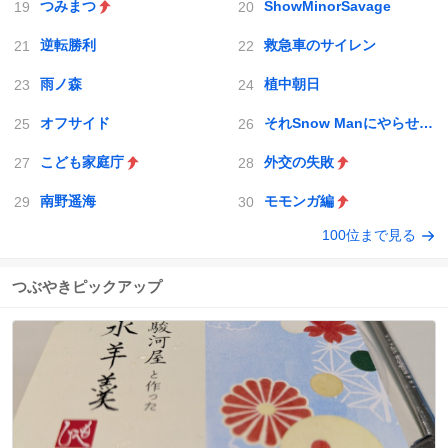
つみまつ
ShowMinorSavage
逆転勝利
救急車のサイレン
雨ノ森
植中朝日
オフサイド
それSnow Manにやらせて下さい
こども家庭庁
外交の失敗
南野遥海
モモンガ編
100位まで見る
つぶやきピックアップ