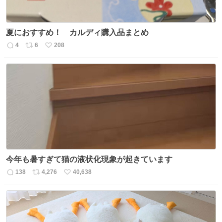
夏におすすめ！ カルディ購入品まとめ
4
6
208
返
リ
い
信
ポ
い
数
ス
ね
ト
数
数
今年も暑すぎて猫の液状化現象が起きています
138
4,276
40,638
返
リ
い
信
ポ
い
数
ス
ね
ト
数
数