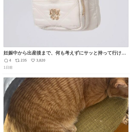
妊娠中から出産後まで、何も考えずにサッと持って行ける
ようなショルダーバッグが欲しいな〜と思っていたのだけ
4
235
3,820
返
リ
い
ど snidelでめちゃくちゃピッタリなものを見つけたので買
1日前
信
ポ
い
った！✨ スマホと小物とペットボトルが入るの最高すぎる
数
ス
ね
🥹 しかもスマホ入れ独立してるしファスナーない！地味に
ト
数
数
嬉しいやつ！！！