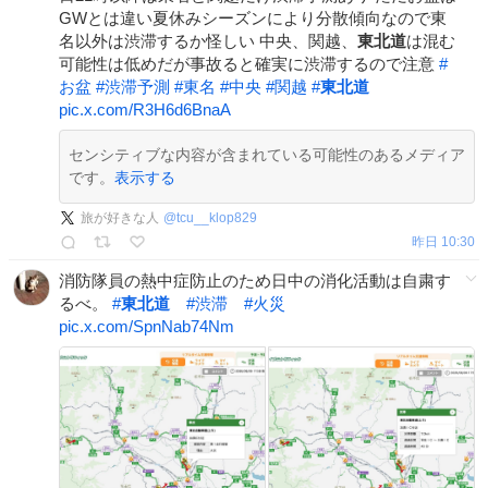
GWとは違い夏休みシーズンにより分散傾向なので東
名以外は渋滞するか怪しい 中央、関越、
東北道
は混む
可能性は低めだが事故ると確実に渋滞するので注意
#
お盆
#
渋滞予測
#
東名
#
中央
#
関越
#
東北道
pic.x.com/R3H6d6BnaA
センシティブな内容が含まれている可能性のあるメディア
です。
表示する
旅が好きな人
@
tcu__klop829
昨日 10:30
消防隊員の熱中症防止のため日中の消化活動は自粛す
るべ。
#
東北道
#
渋滞
#
火災
pic.x.com/SpnNab74Nm