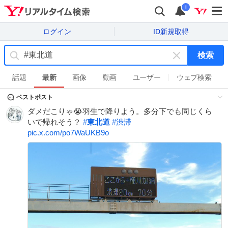
i
ログイン
ID新規取得
検索
キ
ー
話題
最新
画像
動画
ユーザー
ウェブ検索
ワ
ベストポスト
ー
ド
ダメだこりゃ😭羽生で降りよう。多分下でも同じくら
を
いで帰れそう？
#
東北道
#
渋滞
消
pic.x.com/po7WaUKB9o
す