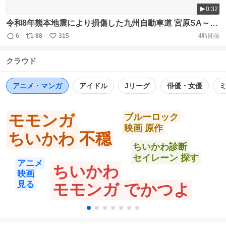
0:32
令和8年熊本地震により損傷した九州自動車道 宮原SA～八
代IC間の川田橋（下り線）の復旧作業を行っています。 タ
6
88
315
4時間前
返
リ
い
イムラプス動画で、舗装作業やコンクリート打設作業の様
信
ポ
い
子をご紹介します。 高速道路をご利用いただく皆さまの安
クラウド
数
ス
ね
全確保と早期復旧を最優先に、現場では夜を徹して作業を
ト
数
数
行っています。 https://t.co/tm8PwWps0V
アニメ・マンガ
アイドル
Jリーグ
俳優・女優
モモンガ
ブルーロック
映画 原作
ちいかわ 不穏
ちいかわ診断
セイレーン 探す
アニメ
ちいかわ
映画
見る
モモンガ でかつよ