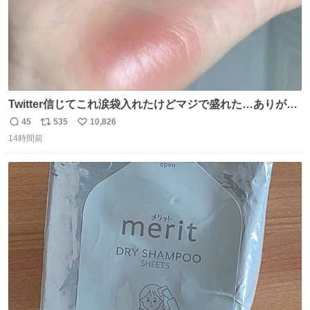
Twitter信じてこれ涙袋入れたけどマジで盛れた…ありがと
う…
45
535
10,826
返
リ
い
14時間前
信
ポ
い
数
ス
ね
ト
数
数