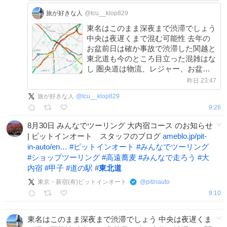
旅が好きな人
@tcu__klop829
東名はこのまま深夜まで渋滞でしょう
中央は夜遅くまで混む可能性 去年の
お盆前日は確か事故で渋滞した関越と
東北道も今のところ目立った混雑はな
し 圏央道は物流、レジャー、お盆前
日移動等でパンク中 #東名 #中央 #関
昨日 23:47
越 #東北道 #圏央道 #お盆
旅が好きな人
@
tcu__klop829
x.com/tcu__klop829/s…
9:26
8月30日 みんなでツーリング 大内宿コース のお知らせ
| ピットインオート スタッフのブログ
ameblo.jp/pit-
in-auto/en…
#
ピットインオート
#
みんなでツーリング
#
ショップツーリング
#
高遠蕎麦
#
みんなで走ろう
#
大
内宿
#
甲子
#
道の駅
#
東北道
東京・新宿(有)ピットインオート
@
pitinauto
9:10
東名はこのまま深夜まで渋滞でしょう 中央は夜遅くま