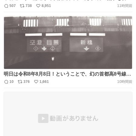
ます。 https://t.co/BlEqN1MRcu
507
738
8,951
11時間前
返
リ
い
信
ポ
い
数
ス
ね
ト
数
数
明日は令和8年8月8日！ということで、幻の首都高8号線の
標識が映った写真をお送りいたします📷 あと半日・・・金
10
376
1,661
10時間前
返
リ
い
曜日頑張りましょう！ https://t.co/H5TKyAVQuf
信
ポ
い
数
ス
ね
ト
数
数