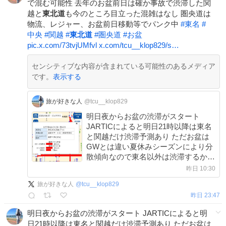
で混む可能性 去年のお盆前日は確か事故で渋滞した関
越と
東北道
も今のところ目立った混雑はなし 圏央道は
物流、レジャー、お盆前日移動等でパンク中
#
東名
#
中央
#
関越
#
東北道
#
圏央道
#
お盆
pic.x.com/73tvjUMfvl
x.com/tcu__klop829/s…
センシティブな内容が含まれている可能性のあるメディア
です。
表示する
旅が好きな人
@tcu__klop829
明日夜からお盆の渋滞がスタート
JARTICによると明日21時以降は東名
と関越だけ渋滞予測あり ただお盆は
GWとは違い夏休みシーズンにより分
散傾向なので東名以外は渋滞するか怪
しい 中央、関越、東北道は混む可能
昨日 10:30
性は低めだが事故ると確実に渋滞する
旅が好きな人
@
tcu__klop829
ので注意 #お盆 #渋滞予測 #東名 #中
昨日 23:47
央 #関越 #東北道
明日夜からお盆の渋滞がスタート JARTICによると明
日21時以降は東名と関越だけ渋滞予測あり ただお盆は