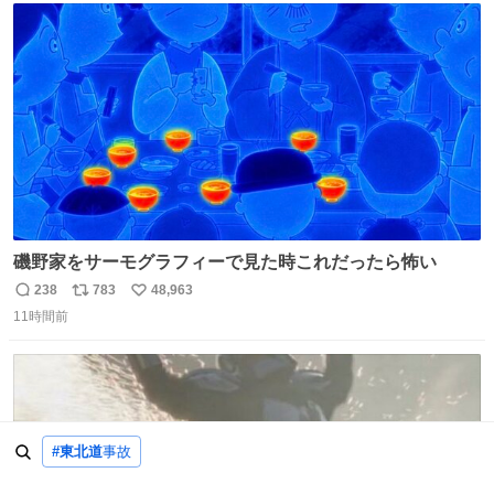
ト
数
数
磯野家をサーモグラフィーで見た時これだったら怖い
238
783
48,963
返
リ
い
11時間前
信
ポ
い
数
ス
ね
ト
数
数
#東北道
事故