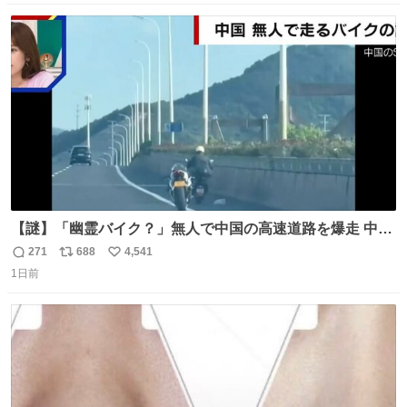
数
ス
ね
ト
数
数
【謎】「幽霊バイク？」無人で中国の高速道路を爆走 中国
で珍しい光景が目撃された。人が乗っていないバイクが高
271
688
4,541
返
リ
い
速道路を倒れず走り続けており、さらに車線変更も。その
1日前
信
ポ
い
まま5キロも走り続けていたという。
数
ス
ね
ト
数
数