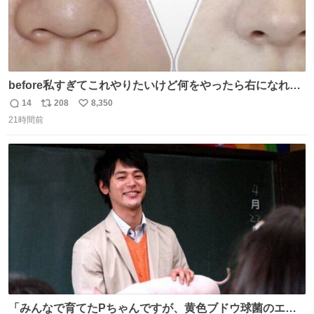
before私すぎてこれやりたいけど何をやったら右になれる
の
14
208
8,350
返
リ
い
21時間前
信
ポ
い
数
ス
ね
ト
数
数
「みんなで育てたPちゃんですが、黄色ブドウ球菌のエン