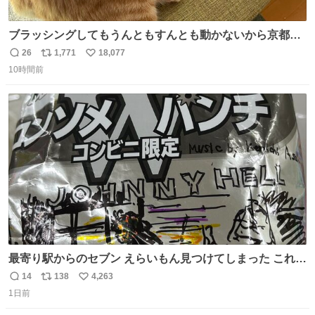
ブラッシングしてもうんともすんとも動かないから京都の
寺にある庭みたいになってる
26
1,771
18,077
返
リ
い
10時間前
信
ポ
い
数
ス
ね
ト
数
数
最寄り駅からのセブン えらいもん見つけてしまった これ売
ってくれへんかな… #浅井健一 #ポテチ #ロックの名盤
14
138
4,263
返
リ
い
1日前
信
ポ
い
数
ス
ね