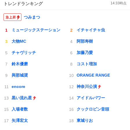
トレンドランキング
14:33
時点
つみまつ
ミュージックステーション
イチャイチャ虫
大物MC
阿部寿樹
チャヴリッチ
加藤乃愛
鈴木優磨
コスト増加
與那城奨
ORANGE RANGE
encore
神奈川公演
黒い流れ星
アイドルパワー
入場者数
クックロビン音頭
矢澤宏太
東城りお