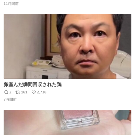
11時間前
信
ポ
い
数
ス
ね
ト
数
数
卵産んだ瞬間回収された鶏
2
161
2,736
返
リ
い
7時間前
信
ポ
い
数
ス
ね
ト
数
数