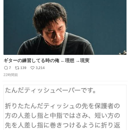
数
びです。
ギターの練習してる時の俺 ←理想 →現実
7
139
3,214
返
リ
い
22時間前
信
ポ
い
数
ス
ね
ト
数
数