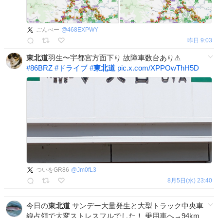
ごんべー
@
468EXPWY
昨日 9:03
東北道
羽生〜宇都宮方面下り 故障車数台あり⚠
#
86BRZ
#
ドライブ
#
東北道
pic.x.com/XPPOwThH5D
ついをGR86
@
Jm0fL3
8月5日(水) 23:40
今日の
東北道
サンデー大量発生と大型トラック中央車
線占領で大変ストレスフルでした！ 乗用車へ→94km