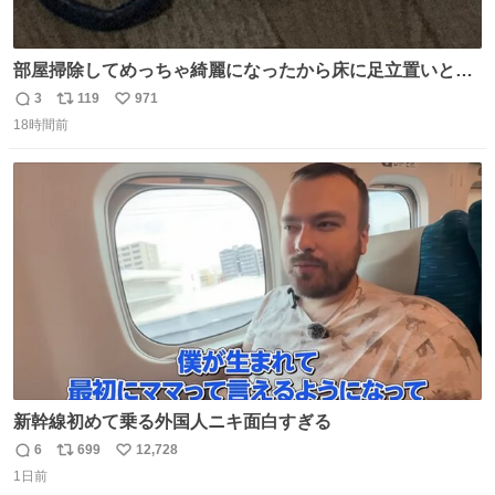
部屋掃除してめっちゃ綺麗になったから床に足立置いとい
たら家族にまだゴミ残ってるよって言われて神
3
119
971
返
リ
い
18時間前
信
ポ
い
数
ス
ね
ト
数
数
新幹線初めて乗る外国人ニキ面白すぎる
6
699
12,728
返
リ
い
1日前
信
ポ
い