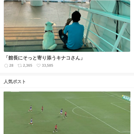
数
ス
ね
ト
数
数
「館長にそっと寄り添うキナコさん」
28
2,365
33,585
返
リ
い
信
ポ
い
数
ス
ね
人気ポスト
ト
数
数