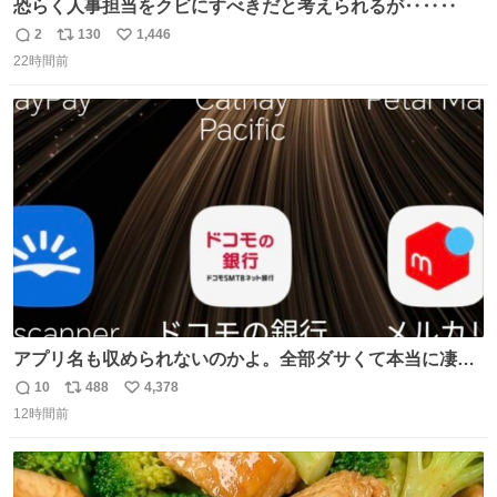
恐らく人事担当をクビにすべきだと考えられるが‥‥‥
2
130
1,446
返
リ
い
22時間前
信
ポ
い
数
ス
ね
ト
数
数
アプリ名も収められないのかよ。全部ダサくて本当に凄
い。 https://t.co/LemyLGyVkR
10
488
4,378
返
リ
い
12時間前
信
ポ
い
数
ス
ね
ト
数
数