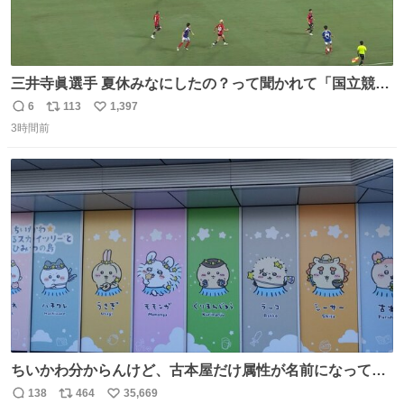
三井寺眞選手 夏休みなにしたの？って聞かれて「国立競技
場でオープニングゴール決めたよ」と答えられるの強すぎ
6
113
1,397
返
リ
い
る
3時間前
信
ポ
い
数
ス
ね
ト
数
数
ちいかわ分からんけど、古本屋だけ属性が名前になってる
のはどういうこと？
138
464
35,669
返
リ
い