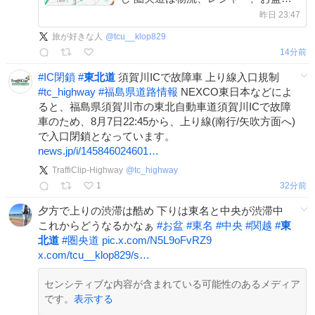
日移動等でパンク中 #東名 #中央 #関
昨日 23:47
越 #東北道 #圏央道 #お盆
旅が好きな人
@
tcu__klop829
x.com/tcu__klop829/s…
15分前
#
IC閉鎖
#
東北道
須賀川ICで故障車 上り線入口規制
#
tc_highway
#
福島県道路情報
NEXCO東日本などによ
ると、福島県須賀川市の東北自動車道須賀川ICで故障
車のため、8月7日22:45から、上り線(南行/矢吹方面へ)
で入口閉鎖となっています。
news.jp/i/145846024601…
TraffiClip-Highway
@
tc_highway
1
32分前
夕方で上りの渋滞は酷め 下りは東名と中央が渋滞中
これからどうなるかなぁ
#
お盆
#
東名
#
中央
#
関越
#
東
北道
#
圏央道
pic.x.com/N5L9oFvRZ9
x.com/tcu__klop829/s…
センシティブな内容が含まれている可能性のあるメディア
です。
表示する