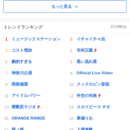
もっと見る
トレンドランキング
15:28
時点
ミュージックステーション
イチャイチャ虫
コスト増加
市村正親
劇的すぎる
黒い流れ星
神奈川公演
Official Live Video
與那城奨
クックロビン音頭
アイドルパワー
外交の失敗
禁断尻ラジオ
スカイピース テオ
ORANGE RANGE
東城りお
雨ノ森
入場者数