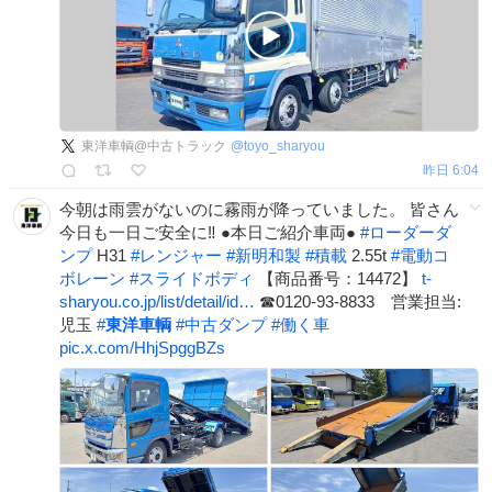
東洋車輌@中古トラック
@
toyo_sharyou
昨日 6:04
今朝は雨雲がないのに霧雨が降っていました。 皆さん
今日も一日ご安全に‼ ●本日ご紹介車両●
#
ローダーダ
ンプ
H31
#
レンジャー
#
新明和製
#
積載
2.55t
#
電動コ
ボレーン
#
スライドボディ
【商品番号：14472】
t-
sharyou.co.jp/list/detail/id…
☎0120-93-8833 営業担当:
児玉
#
東洋車輌
#
中古ダンプ
#
働く車
pic.x.com/HhjSpggBZs