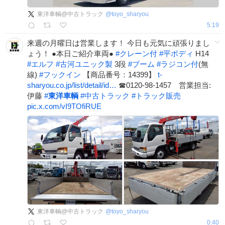
東洋車輌@中古トラック
@
toyo_sharyou
5:19
来週の月曜日は営業します！ 今日も元気に頑張りまし
ょう！ ●本日ご紹介車両●
#
クレーン付
#
平ボディ
H14
#
エルフ
#
古河ユニック製
3段
#
ブーム
#
ラジコン付
(無
線)
#
フックイン
【商品番号：14399】
t-
sharyou.co.jp/list/detail/id…
☎0120-98-1457 営業担当:
伊藤
#
東洋車輌
#
中古トラック
#
トラック販売
pic.x.com/vI9TOfiRUE
東洋車輌@中古トラック
@
toyo_sharyou
0:40