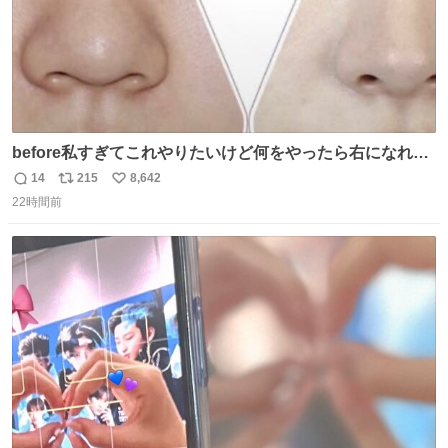
before私すぎてこれやりたいけど何をやったら右になれる
の
14
215
8,642
返
リ
い
22時間前
信
ポ
い
数
ス
ね
ト
数
数