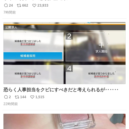
24
662
23,933
返
リ
い
7時間前
信
ポ
い
数
ス
ね
ト
数
数
恐らく人事担当をクビにすべきだと考えられるが‥‥‥
2
144
1,515
返
リ
い
22時間前
信
ポ
い
数
ス
ね
ト
数
数