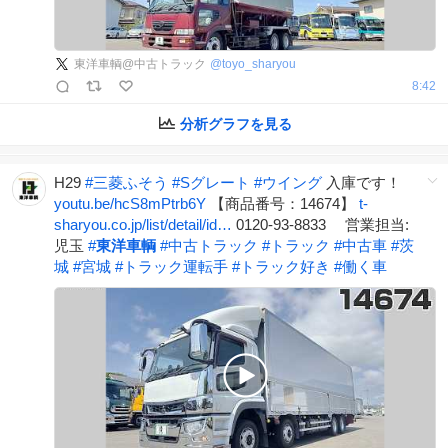
東洋車輌@中古トラック
@
toyo_sharyou
8:42
分析グラフを見る
H29
#
三菱ふそう
#
Sグレート
#
ウイング
入庫です！
youtu.be/hcS8mPtrb6Y
【商品番号：14674】
t-
sharyou.co.jp/list/detail/id…
0120-93-8833 営業担当:
児玉
#
東洋車輌
#
中古トラック
#
トラック
#
中古車
#
茨
城
#
宮城
#
トラック運転手
#
トラック好き
#
働く車