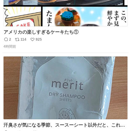
アメリカの楽しすぎるケーキたち①
2
114
925
返
リ
い
4時間前
信
ポ
い
数
ス
ね
ト
数
数
汗臭さが気になる季節、スースーシート以外だと、これが