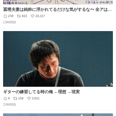
冨樫夫妻は純粋に浮かれてるだけな気がするな〜 全アはこ
こに自分の市場価値的なものを上乗せするので、 すっぴん
239
922
20,117
返
リ
い
＆寝起きのボサボサ頭でも「今日も可愛いね」が止まらな
13時間前
信
ポ
い
い。放っておくと永遠に髪撫でてきて作業進まない()
数
ス
ね
156cm40kg、年中日焼け止めとお友達の私より綺麗な手や
ト
数
数
めてもろて とか言う
ギターの練習してる時の俺 ←理想 →現実
9
158
3,911
返
リ
い
23時間前
信
ポ
い
数
ス
ね