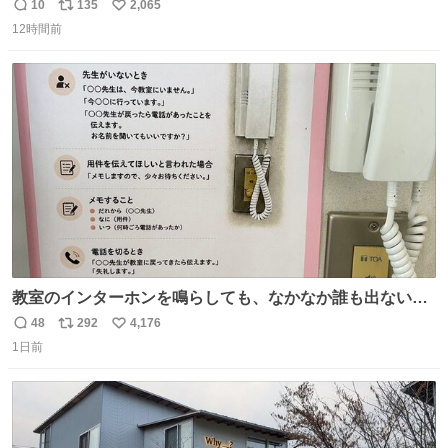
とにかくスッキリする。2年くらい前に #生活は踊る で紹
10
135
2,065
返
リ
い
介したやつ。おじさんにもおばさんにもオススメだ。ドラ
12時間前
信
ポ
い
ストに売ってるぞ。ドライシャンプーって書いてあるけど
数
ス
ね
汗拭きシートみたいなもの。耳裏襟足首筋がんがん拭いて
ト
数
数
汗臭不安を解消。
教室のインターホンを鳴らしても、なかなか誰も出ないこ
とがあります…。 もしかすると「電話の出方」に困ってい
48
292
4,176
返
リ
い
るのかもしれません。 そこで「何を話せばいいか」が見え
1日前
信
ポ
い
る手引きを用意して、安心して電話に出られるようにしま
数
ス
ね
す。 インターホンの応対も大切なコミュニケーションの学
ト
数
数
びです。