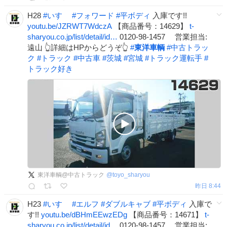
H28
#
いすゞ
#
フォワード
#
平ボディ
入庫です!!
youtu.be/JZRWT7WdczA
【商品番号：14629】
t-
sharyou.co.jp/list/detail/id…
0120-98-1457 営業担当:
遠山 👆詳細はHPからどうぞ👆
#
東洋車輌
#
中古トラッ
ク
#
トラック
#
中古車
#
茨城
#
宮城
#
トラック運転手
#
トラック好き
東洋車輌@中古トラック
@
toyo_sharyou
昨日 8:44
H23
#
いすゞ
#
エルフ
#
ダブルキャブ
#
平ボディ
入庫で
す!!
youtu.be/dBHmEEwzEDg
【商品番号：14671】
t-
sharyou.co.jp/list/detail/id…
0120-98-1457 営業担当: