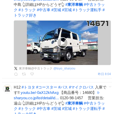
中島 👆詳細はHPからどうぞ👆
#
東洋車輌
#
中古トラッ
ク
#
トラック
#
中古車
#
茨城
#
宮城
#
トラック運転手
#
トラック好き
東洋車輌@中古トラック
@
toyo_sharyou
昨日 8:04
H12
#
トヨタ
#
コースター
#
バス
#
マイクロバス
入庫で
す!!
youtu.be/-0aX12khAxg
【商品番号：14680】
t-
sharyou.co.jp/list/detail/id…
0120-98-1457 営業担当:
遠山 👆詳細はHPからどうぞ👆
#
東洋車輌
#
中古トラッ
ク
#
トラック
#
中古車
#
茨城
#
宮城
#
トラック運転手
#
トラック好き