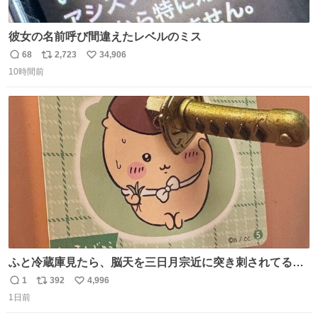
彼女の名前呼び間違えたレベルのミス
68
2,723
34,906
返
リ
い
10時間前
信
ポ
い
数
ス
ね
ト
数
数
ふと冷蔵庫見たら、脳天を三日月宗近に突き刺されてるく
りまんじゅうパイセンが
1
392
4,996
返
リ
い
1日前
信
ポ
い
数
ス
ね