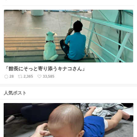
返
リ
い
信
ポ
い
数
ス
ね
ト
数
数
「館長にそっと寄り添うキナコさん」
28
2,365
33,585
返
リ
い
信
ポ
い
数
ス
ね
人気ポスト
ト
数
数