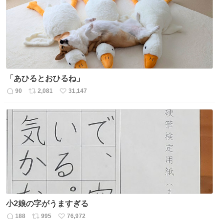
ト
数
数
「あひるとおひるね」
90
2,081
31,147
返
リ
い
信
ポ
い
数
ス
ね
ト
数
数
小2娘の字がうますぎる
188
995
76,972