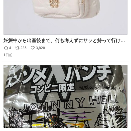
妊娠中から出産後まで、何も考えずにサッと持って行ける
ようなショルダーバッグが欲しいな〜と思っていたのだけ
4
235
3,820
返
リ
い
ど snidelでめちゃくちゃピッタリなものを見つけたので買
1日前
信
ポ
い
った！✨ スマホと小物とペットボトルが入るの最高すぎる
数
ス
ね
🥹 しかもスマホ入れ独立してるしファスナーない！地味に
ト
数
数
嬉しいやつ！！！