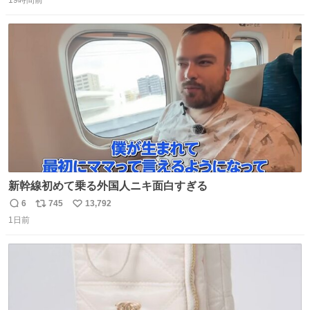
信
ポ
い
数
ス
ね
ト
数
数
新幹線初めて乗る外国人ニキ面白すぎる
6
745
13,792
返
リ
い
1日前
信
ポ
い
数
ス
ね
ト
数
数