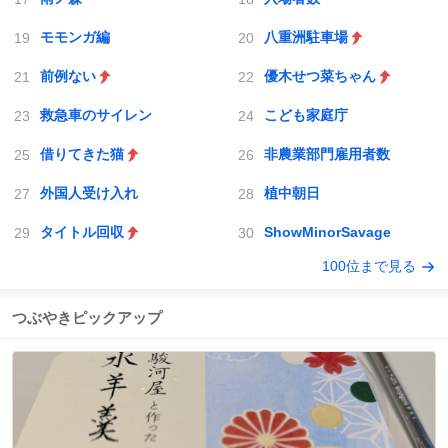
モモンガ編
八重洲駐車場
前例ない
優木せつ菜ちゃん
救急車のサイレン
こども家庭庁
借りてきた猫
非農業部門雇用者数
外国人受け入れ
植中朝日
タイトル回収
ShowMinorSavage
100位まで見る
つぶやきピックアップ