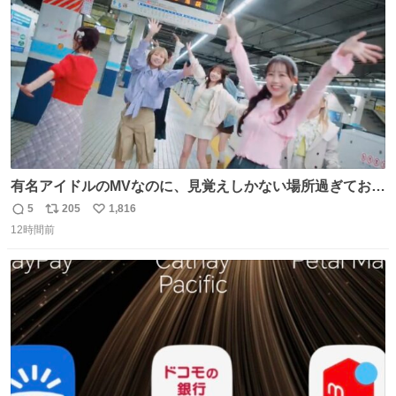
数
有名アイドルのMVなのに、見覚えしかない場所過ぎておも
ろいな
5
205
1,816
返
リ
い
12時間前
信
ポ
い
数
ス
ね
ト
数
数