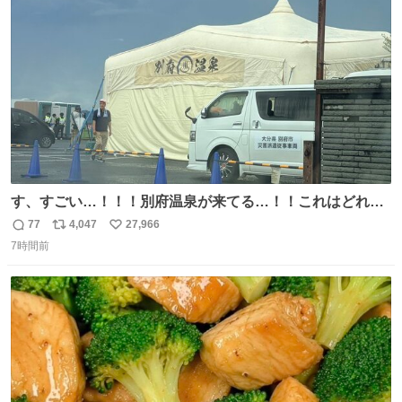
ト
数
数
す、すごい…！！！別府温泉が来てる…！！これはどれぐ
らい待つんだろう…
77
4,047
27,966
返
リ
い
7時間前
信
ポ
い
数
ス
ね
ト
数
数