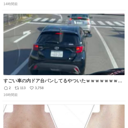
14時間前
信
ポ
い
数
ス
ね
ト
数
数
すごい車の内ドア台パンしてるやついたｗｗｗｗｗｗｗｗ
ｗｗｗｗｗｗ
2
113
3,758
返
リ
い
16時間前
信
ポ
い
数
ス
ね
ト
数
数