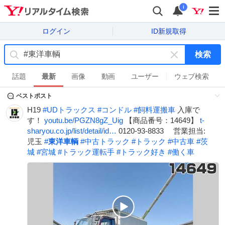
i
ログイン
ID新規取得
検索
キ
ー
話題
最新
画像
動画
ユーザー
ウェブ検索
ワ
ベストポスト
ー
ド
H19
#
UDトラックス
#
コンドル
#
飼料運搬車
入庫で
を
す！
youtu.be/PGZN8gZ_Uig
【商品番号：14649】
t-
消
sharyou.co.jp/list/detail/id…
0120-93-8833 営業担当:
す
児玉
#
東洋車輌
#
中古トラック
#
トラック
#
中古車
#
茨
城
#
宮城
#
トラック運転手
#
トラック好き
#
働く車