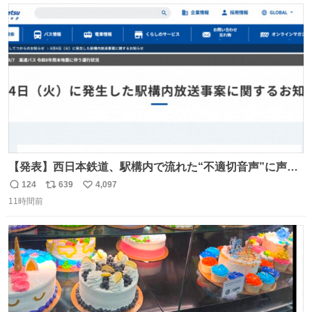
ト
数
数
【発表】西日本鉄道、駅構内で流れた“不適切音声”に声明
「被害届も検討」 news.livedoor.com/article/detail… 4日
124
639
4,097
返
リ
い
に西鉄福岡（天神）駅および薬院駅で発生した駅構内放送
11時間前
信
ポ
い
事案について声明を公表した。「第三者によって駅構内放
数
ス
ね
送設備に外部から不正に音声が流された可能性も含めて確
ト
数
数
認を実施」と説明した。