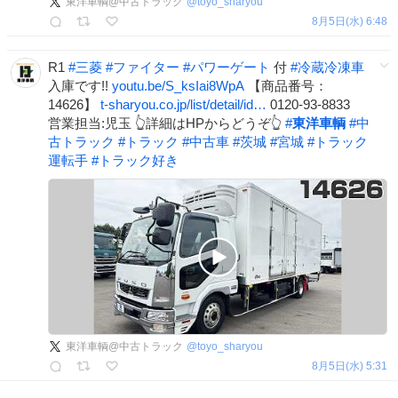
東洋車輌@中古トラック
@
toyo_sharyou
8月5日(水) 6:48
R1
#
三菱
#
ファイター
#
パワーゲート
付
#
冷蔵冷凍車
入庫です!!
youtu.be/S_ksIai8WpA
【商品番号：
14626】
t-sharyou.co.jp/list/detail/id…
0120-93-8833
営業担当:児玉 👆詳細はHPからどうぞ👆
#
東洋車輌
#
中
古トラック
#
トラック
#
中古車
#
茨城
#
宮城
#
トラック
運転手
#
トラック好き
東洋車輌@中古トラック
@
toyo_sharyou
8月5日(水) 5:31