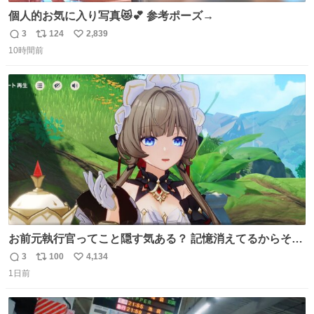
個人的お気に入り写真😻💕 参考ポーズ→
3
124
2,839
返
リ
い
10時間前
信
ポ
い
数
ス
ね
ト
数
数
お前元執行官ってこと隠す気ある？ 記憶消えてるからそん
な考えに至らないだろうけどさ…
3
100
4,134
返
リ
い
1日前
信
ポ
い
数
ス
ね
ト
数