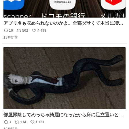
アプリ名も収められないのかよ。全部ダサくて本当に凄
い。 https://t.co/LemyLGyVkR
10
502
4,498
返
リ
い
13時間前
信
ポ
い
数
ス
ね
ト
数
数
部屋掃除してめっちゃ綺麗になったから床に足立置いとい
たら家族にまだゴミ残ってるよって言われて神
3
134
1,121
返
リ
い
19時間前