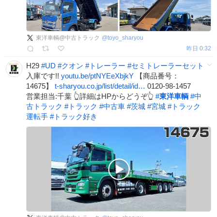
東洋車輌@中古トラック
@
toyo_sharyou
昨日 0:32
H29
#
UD
#
クオン
#
トレーラー
#
セミトレーラーセット
入庫です!!
youtu.be/ptNYEeXbjkY
【商品番号：
14675】
t-sharyou.co.jp/list/detail/id…
0120-98-1457
営業担当:千葉 👆詳細はHPからどうぞ👆
#
東洋車輌
#
中
古トラック
#
トラック
#
中古車
#
茨城
#
宮城
#
トラック
運転手
#
トラック好き