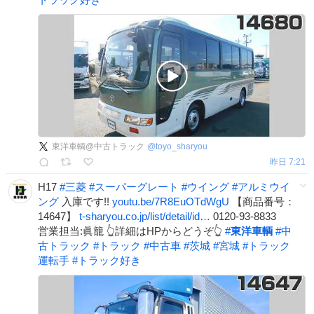
東洋車輌@中古トラック
@
toyo_sharyou
昨日 7:21
H17
#
三菱
#
スーパーグレート
#
ウイング
#
アルミウイ
ング
入庫です!!
youtu.be/7R8EuOTdWgU
【商品番号：
14647】
t-sharyou.co.jp/list/detail/id…
0120-93-8833
営業担当:眞籠 👆詳細はHPからどうぞ👆
#
東洋車輌
#
中
古トラック
#
トラック
#
中古車
#
茨城
#
宮城
#
トラック
運転手
#
トラック好き