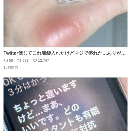
Twitter信じてこれ涙袋入れたけどマジで盛れた…ありがと
う…
58
631
12,747
返
リ
い
15時間前
信
ポ
い
数
ス
ね
ト
数
数