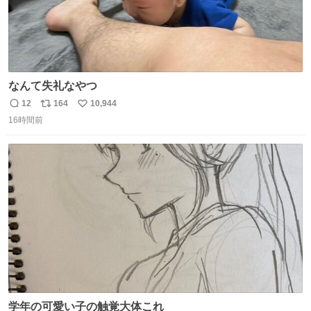
なんて失礼なやつ
12
164
10,944
返
リ
い
16時間前
信
ポ
い
数
ス
ね
ト
数
数
学年の可愛い子の触覚大体これ