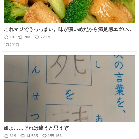
これマジでうっっまい。味が濃いめだから満足感エグいし
1週間で3キロ痩せた😭
10
200
2,414
返
リ
い
12時間前
信
ポ
い
数
ス
ね
ト
数
数
娘よ……それは違うと思うぞ
819
14,535
155,168
返
リ
い