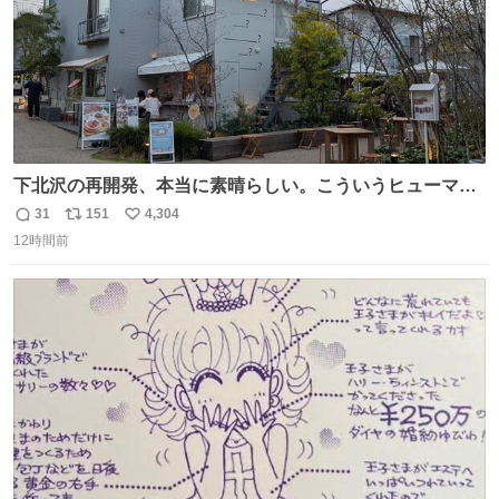
下北沢の再開発、本当に素晴らしい。こういうヒューマン
スケールの開発がいいんだよ。
31
151
4,304
返
リ
い
12時間前
信
ポ
い
数
ス
ね
ト
数
数