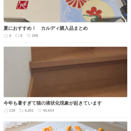
夏におすすめ！ カルディ購入品まとめ
4
6
208
返
リ
い
信
ポ
い
数
ス
ね
ト
数
数
今年も暑すぎて猫の液状化現象が起きています
138
4,281
40,654
返
リ
い
信
ポ
い
数
ス
ね