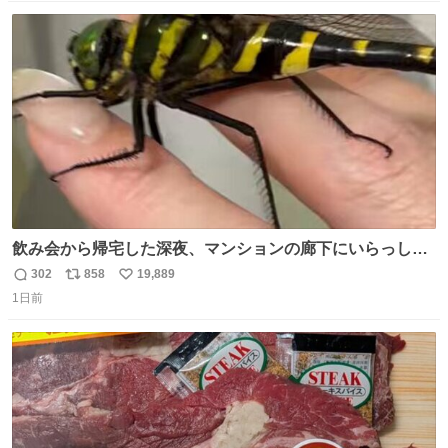
数
ス
ね
ト
数
数
飲み会から帰宅した深夜、マンションの廊下にいらっしゃ
ったオニヤンマ様 まさかこんな都会でお会いできるなんて
302
858
19,889
返
リ
い
思っておらず大興奮しております かっこよすぎる 指を差し
1日前
信
ポ
い
伸べると乗ってきてくれたのでひとまず一緒に帰宅しまし
数
ス
ね
たが、飛ばないということは弱っていらっしゃるのでしょ
ト
数
数
うか…素敵すぎる