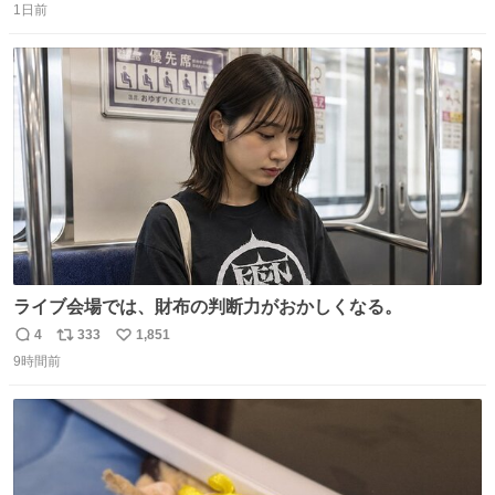
持ってるだけでコーデが格上げされる。
1日前
信
ポ
い
数
ス
ね
ト
数
数
ライブ会場では、財布の判断力がおかしくなる。
4
333
1,851
返
リ
い
9時間前
信
ポ
い
数
ス
ね
ト
数
数