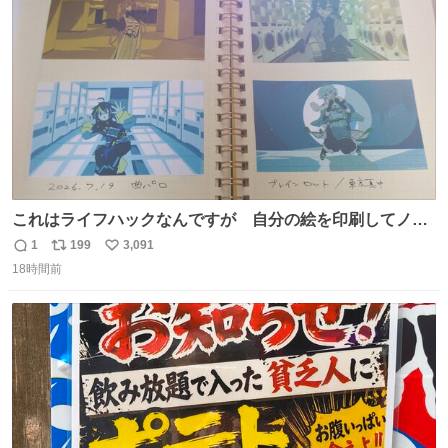
数
を生んだ町、強すぎる。
これはライフハックなんですが 自分の絵を印刷してノー
トに貼って日付とキャプションを一言添えると 結構健康に
1
199
3,091
返
リ
い
いいです。
18時間前
信
ポ
い
数
ス
ね
ト
数
数