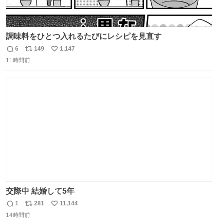
調味料をひとつ入れるたびにレシピを見直す
6
149
1,147
返
リ
い
11時間前
信
ポ
い
数
ス
ね
ト
数
数
交際中 結婚して5年
1
281
11,144
返
リ
い
14時間前