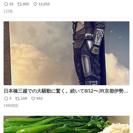
いけど彼女を死ぬほど愛している彼氏 同士いませんか✋️
10
805
12,052
返
リ
い
1日前
信
ポ
い
数
ス
ね
ト
数
数
日本橋三越での大騒動に驚く。続いて8/12〜JR京都伊勢丹
でPOP UP STOREがオープンするとのこと…皆さんお怪
3
109
952
返
リ
い
我なくお買い物を🙏 写真は2026/5/21 ロードショーの前日
18時間前
信
ポ
い
。だーれも写真撮ってなかったんだけどなぁ😵‍💫
数
ス
ね
ト
数
数