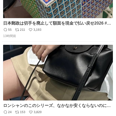
日本郵政は切手を廃止して額面を現金で払い戻せ2026 #日
本郵政 @JapanPostHD_PR
55
211
3,193
返
リ
い
13時間前
信
ポ
い
数
ス
ね
ト
数
数
ロンシャンのこのシリーズ、なかなか安くならないのにセ
ール価格になってる🖤✨レザーなのが反則級にかわいい。
24
153
3,820
返
リ
い