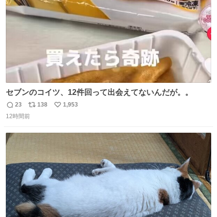
セブンのコイツ、12件回って出会えてないんだが。。
23
138
1,953
返
リ
い
12時間前
信
ポ
い
数
ス
ね
ト
数
数