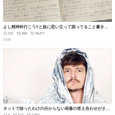
よし精神科行こう‼️と急に思い立って困ってること書き出
してたらペン止まらなくなってすごい勢いで埋まってワロ
131
568
26,677
返
リ
い
タ
1日前
信
ポ
い
数
ス
ね
ト
数
数
ネットで拾ったわけの分からない画像の答え合わせがされ
ていくw
4
122
1,954