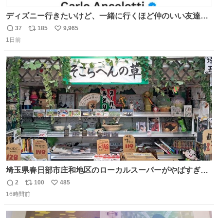
ディズニー行きたいけど、一緒に行くほど仲のいい友達が
居ない… ほんでこれ
37
185
9,965
返
リ
い
1日前
信
ポ
い
数
ス
ね
ト
数
数
埼玉県春日部市庄和地区のローカルスーパーがやばすぎ
る。どこまで売り物でどこから私物か不明なごちゃごちゃ
2
100
485
返
リ
い
の店内には埼玉自虐習字がずらり。日替わり謎汁の試食や
16時間前
信
ポ
い
そこらへんの草使用の埼玉県民限定弁当、コアラのマーチ
数
ス
ね
どわあ～な謎パンなどなんでもあり。クレヨンしんちゃん
ト
数