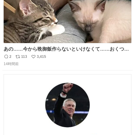
あの……今から晩御飯作らないといけなくて……おくつろ
ぎのところ申し訳ないのですが……あの………😥
2
113
3,415
返
リ
い
14時間前
信
ポ
い
数
ス
ね
ト
数
数