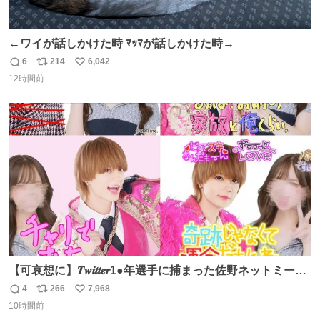
←ワイが話しかけた時 ﾏｯﾏが話しかけた時→
6
214
6,042
返
リ
い
12時間前
信
ポ
い
数
ス
ね
ト
数
数
【可哀想に】𝑻𝒘𝒊𝒕𝒕𝒆𝒓1●年選手に捕まった佐野ネットミーム
勇斗さんのコラボプリ
4
266
7,968
返
リ
い
10時間前
信
ポ
い