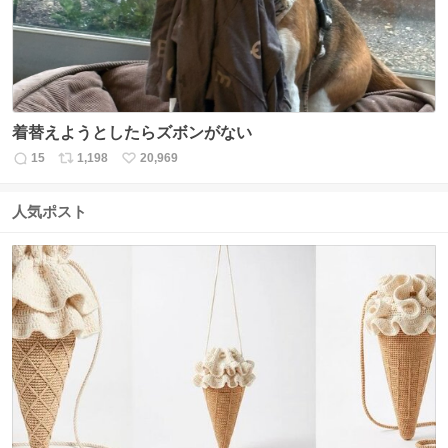
着替えようとしたらズボンがない
15
1,198
20,969
返
リ
い
信
ポ
い
数
ス
ね
人気ポスト
ト
数
数