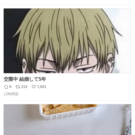
信
ポ
い
数
ス
ね
ト
数
数
交際中 結婚して5年
9
210
7,001
返
リ
い
12時間前
信
ポ
い
数
ス
ね
ト
数
数