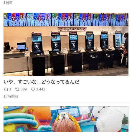
1日前
信
ポ
い
数
ス
ね
ト
数
数
いや、すごいな…どうなってるんだ
3
389
2,442
返
リ
い
18時間前
信
ポ
い
数
ス
ね
ト
数
数