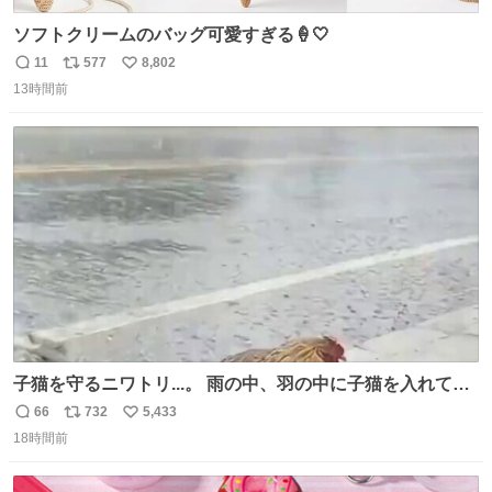
ソフトクリームのバッグ可愛すぎる🍦🤍
11
577
8,802
返
リ
い
13時間前
信
ポ
い
数
ス
ね
ト
数
数
子猫を守るニワトリ...。 雨の中、羽の中に子猫を入れて守
る姿に感動した！！ 愛は種族を超える！
66
732
5,433
返
リ
い
18時間前
信
ポ
い
数
ス
ね
ト
数