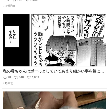
返
リ
い
14時間前
信
ポ
い
数
ス
ね
ト
数
数
私の母ちゃんはボーっとしていてあまり細かい事を気にし
ません。優秀な人の多い現代の価値観から見ると、あまり
78
348
4,659
返
リ
い
優秀な母親ではないかもしれません。でも、だからこそ、
9時間前
信
ポ
い
私はそういう母親が大好きです。今も昔もすごくリラック
数
ス
ね
スします。「優秀」と「良い」は別なんですよね。 1/2
ト
数
数