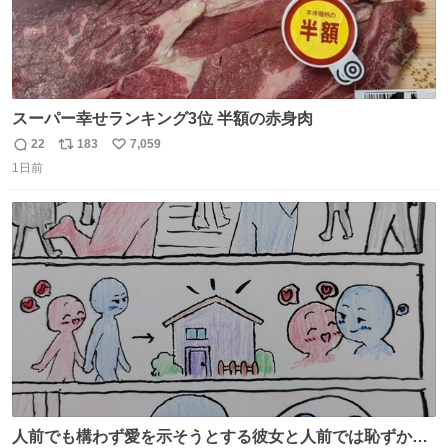
スーパー幸せランキング3位 半額の赤身肉
22
183
7,059
返
リ
い
1日前
信
ポ
い
数
ス
ね
ト
数
数
人前でも構わず愛を示そうとする彼女と人前では恥ずかし