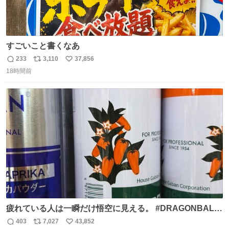
すごいこと書くなあ
233
3,110
37,856
返
リ
い
18時間前
信
ポ
い
数
ス
ね
ト
数
数
疲れている人は一瞬だけ悟空に見える。 #DRAGONBALL
#ドラゴンボール
403
7,027
43,852
返
リ
い