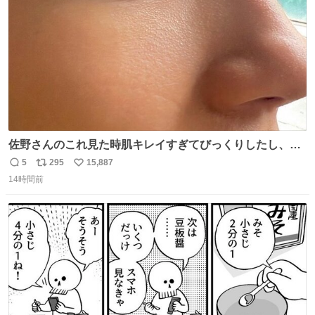
数
佐野さんのこれ見た時肌キレイすぎてびっくりしたし、や
はりアイドルって体型･肌管理すごすぎる
5
295
15,887
返
リ
い
14時間前
信
ポ
い
数
ス
ね
ト
数
数