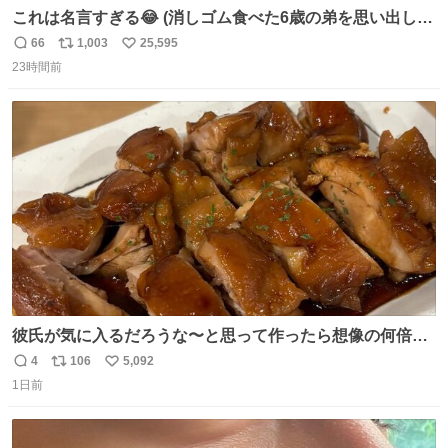
これは名言すぎる😂 (消しゴム食べた6歳の弟を思い出しな
がら)
66
1,003
25,595
返
リ
い
23時間前
信
ポ
い
数
ス
ね
ト
数
数
彼氏が気に入るだろうな〜と思って作ったら想像の何倍も
美味しい美味しい言ってくれて嬉しい
4
106
5,092
返
リ
い
1日前
信
ポ
い
数
ス
ね
ト
数