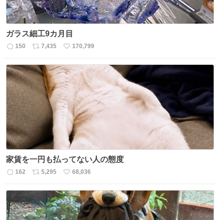
ガラス細工9カ月目
150
7,435
170,799
返
リ
い
信
ポ
い
数
ス
ね
ト
数
数
家賃を一円も払ってない人の態度
162
5,295
68,036
返
リ
い
信
ポ
い
数
ス
ね
ト
数
数