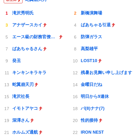
滝沢秀明氏
新橋演舞場
アナザースカイ
ばあちゃる引退
エース級の財務官僚が異例転出へ
防弾ガラス
ばあちゃるさん
高梨雄平
癸丑
LOST10
キンキンキラキラ
残暑お見舞い申し上げます
蛇翼崩天刃
金曜日だね
滝沢社長
明日から9連休
イモトアヤコ
バ(8)ナナ(7)
深澤さん
性的接待
ホルムズ通航
IRON NEST