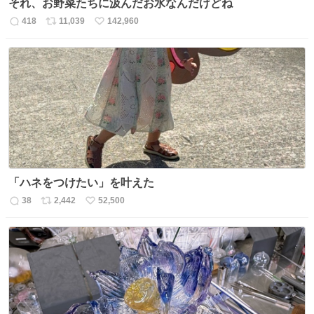
それ、お野菜たちに汲んだお水なんだけどね
418
11,039
142,960
返
リ
い
信
ポ
い
数
ス
ね
ト
数
数
「ハネをつけたい」を叶えた
38
2,442
52,500
返
リ
い
信
ポ
い
数
ス
ね
ト
数
数