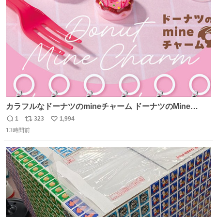
数
カラフルなドーナツのmineチャーム ドーナツのMine
charm マインチャーム fumuo.jp/view/item/0000…
1
323
1,994
返
リ
い
13時間前
信
ポ
い
数
ス
ね
ト
数
数