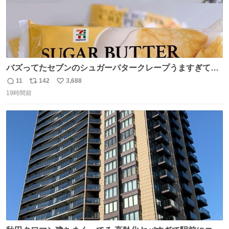
バズってたセブンのシュガーバタークレープうますぎて
7NOWで買い溜め🛒💭
11
142
3,688
返
リ
い
19時間前
信
ポ
い
数
ス
ね
ト
数
数