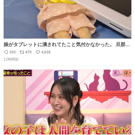
娘がタブレットに潰されてたこと気付かなかった。 旦那だ
けは娘の波長を感じ取れるから声出せずともSOSが伝わっ
103
475
4,016
返
リ
い
たらしい。 急いで旦那が救出して、泣きじゃくる娘に自分
12時間前
信
ポ
い
も謝って抱きしめようとしたら、ビンタされてしまった。
数
ス
ね
3回ほど。 小さい手だけど、地味に痛い。 その後、娘は旦
ト
数
数
那に泣きついてた。