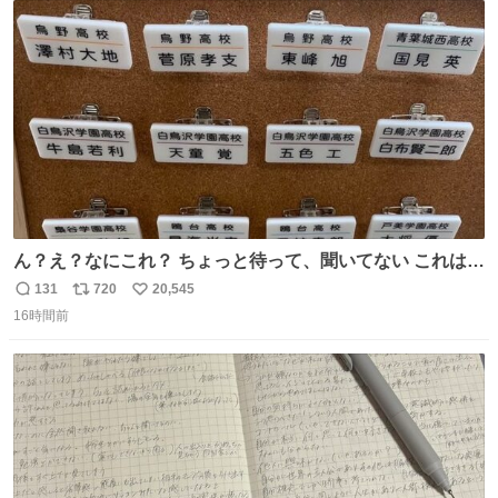
ト
数
数
ん？え？なにこれ？ ちょっと待って、聞いてない これは販
売されているのもですか？
131
720
20,545
返
リ
い
16時間前
信
ポ
い
数
ス
ね
ト
数
数