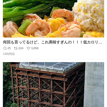
何回も言ってるけど、これ美味すぎんの！！！低カロリー
で満足感エグいから一生食べてる😭
25
224
3,058
返
リ
い
16時間前
信
ポ
い
数
ス
ね
ト
数
数