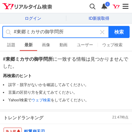
i
ログイン
ID新規取得
検索
キ
ー
話題
最新
画像
動画
ユーザー
ウェブ検索
ワ
ー
#東郷ミカサの御学問所
に一致する情報は見つかりませんで
ド
した。
を
消
再検索のヒント
す
誤字・脱字がないかを確認してみてください。
言葉の区切り方を変えてみてください。
Yahoo!検索で
ウェブ検索
をしてみてください。
トレンドランキング
21:47
時点
蛇翼崩天刃