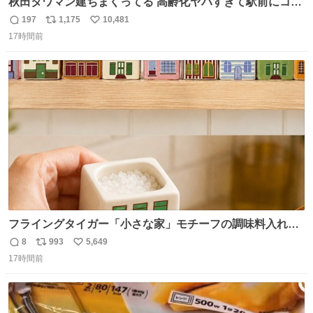
秋田タワマン建ちまくってる 高齢化ヤバすぎて駅前にコン
パクトシティつくって高齢者を住ませる考えらしい 病院も
197
1,175
10,481
返
リ
い
全部駅前にある
17時間前
信
ポ
い
数
ス
ね
ト
数
数
フライングタイガー「小さな家」モチーフの調味料入れ、
並べれば“デンマークの街並み”に ピンク・グリーン・テラ
8
993
5,649
返
リ
い
コッタの全9種 - fashion-press.net/news/149552
17時間前
信
ポ
い
数
ス
ね
ト
数
数