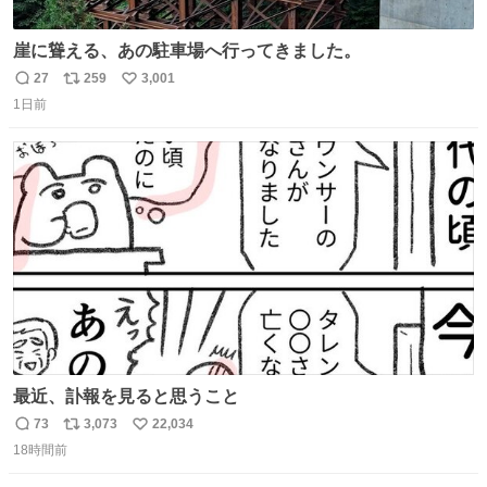
崖に聳える、あの駐車場へ行ってきました。
27
259
3,001
返
リ
い
1日前
信
ポ
い
数
ス
ね
ト
数
数
最近、訃報を見ると思うこと
73
3,073
22,034
返
リ
い
18時間前
信
ポ
い
数
ス
ね