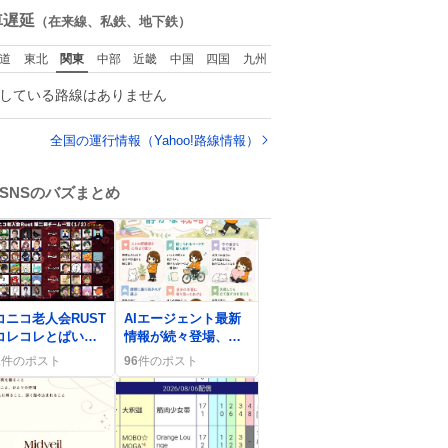
ずっとマ
ておらず大興奮して
数
車遅延
（在来線、私鉄、地下鉄）
の側から離れな
おります かっこよす
手を繋がなく
ぎる 指を差し伸べる
道
東北
関東
中部
近畿
中国
四国
九州
もうろちょろしな
と乗ってきてくれた
しママが歩いたら
のでひとまず一緒に
している路線はありません
クミンみたいにﾄﾃﾄ
帰宅しましたが、飛
ついてってるし逃走
ばないということは
ないし脱走しない
弱っていらっしゃる
全国の運行情報（Yahoo!路線情報）
逃げないし走ら文
のでしょうか…素敵
数
すぎる
SNSのバズまとめ
0
コニコ老人会RUST
AIエージェント最新
コレコレとぱいな
情報が続々登場、ユ
〜が同チームに！
ーザーは「驚き」と
2
件のポスト
96
件のポスト
きと笑いが広がる
「期待」の声