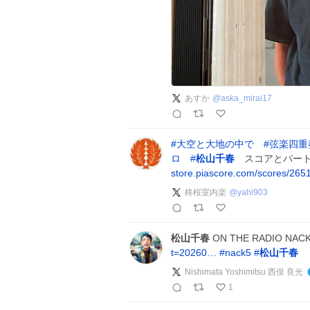
あすか
@
aska_mirai17
#
大空と大地の中で
#
弦楽四重
ロ
#
松山千春
スコアとパート譜 -
store.piascore.com/scores/265
柊桜室内楽
@
yahi903
松山千春
ON THE RADIO NACK5
t=20260…
#
nack5
#
松山千春
Nishimata Yoshimitsu 西俣 良光
1