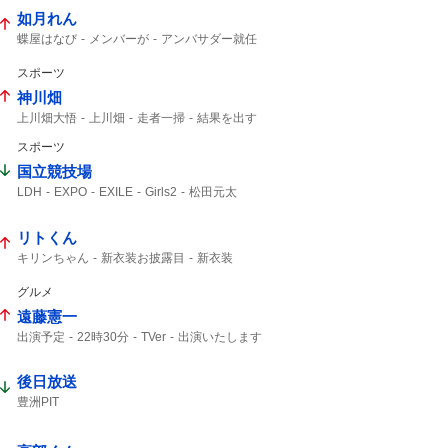
如月れん
蝶屋はなび
メンバーが
アンバサダー就任
アンバサダー
スポーツ
神川畑
上川畑大悟
上川畑
走者一掃
結果を出す
タイムリー
スポーツ
国立競技場
LDH
EXPO
EXILE
Girls2
松田元太
リトくん
キリンちゃん
新衣装お披露目
新衣装
グルメ
遠藤憲一
出演予定
22時30分
TVer
出演いたします
リクエスト
後日放送
豊洲PIT