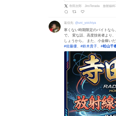
返信先:
@
uni_yoichiya
寒くない時期限定のバイトなら
で。 変な話、高度技術者より
しょうから。 また、小金稼い
#
佐藤優
、
#
鈴木貴子
、
#
松山千