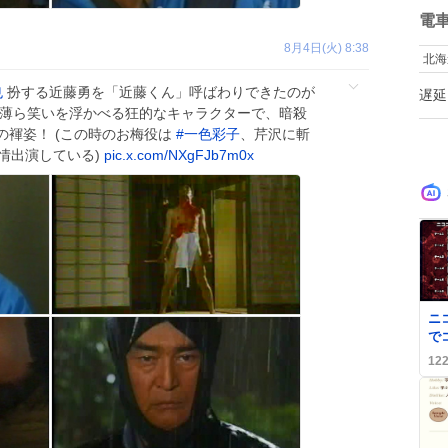
ども 女の子
数
電
マ
い…⁉️ 
8月4日(火) 8:38
北海
て
い
也
扮する近藤勇を「近藤くん」呼ばわりできたのが
遅延
ピ
に薄ら笑いを浮かべる狂的なキャラクターで、暗殺
ﾃ
の褌姿！ (この時のお梅役は
#
一色彩子
、芹沢に斬
し
し
情出演している)
pic.x.com/NXgFJb7m0x
字
0
ニ
で
ぽ
12
驚