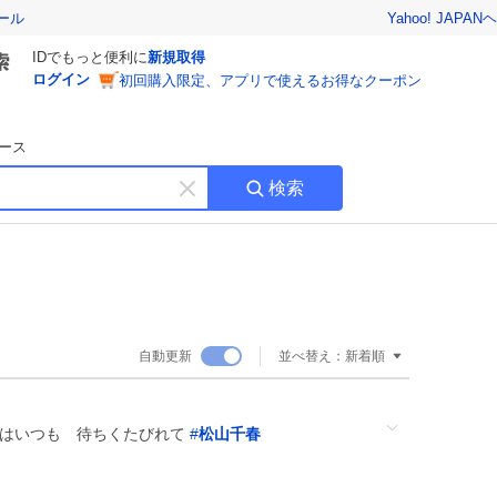
Yahoo! JAPAN
ヘ
ール
IDでもっと便利に
新規取得
ログイン
初回購入限定、アプリで使えるお得なクーポン
ース
検索
キ
ー
ワ
ー
ド
を
消
自動更新
並べ替え：
新着順
す
女はいつも 待ちくたびれて
#
松山千春