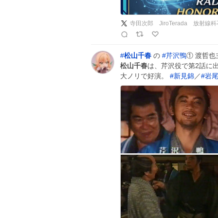
#
松山千春
の
#
芹沢鴨
① 渡哲也
松山千春
は、芹沢役で第2話に
大ノリで好演。
#
新見錦
／
#
岩