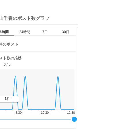
松山千春の
ポスト数グラフ
6時間
24時間
7日
30日
件のポスト
スト数の推移
6:45
1
件
8:30
10:30
12:30