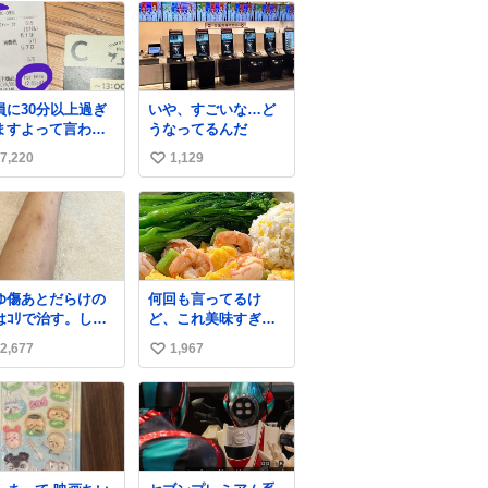
員に30分以上過ぎ
いや、すごいな…ど
ますよって言われ
うなってるんだ
んだけど、なんか
7,220
1,129
い
レ13秒しか滞在許
れてなかったっぽ
い
い え？なんで？
ね
数
ゆ傷あとだらけの
何回も言ってるけ
はｺﾘで治す。しか
ど、これ美味すぎん
白くなる。
の！！！低カロリー
2,677
1,967
い
で満足感エグいから
一生食べてる😭
い
ね
数