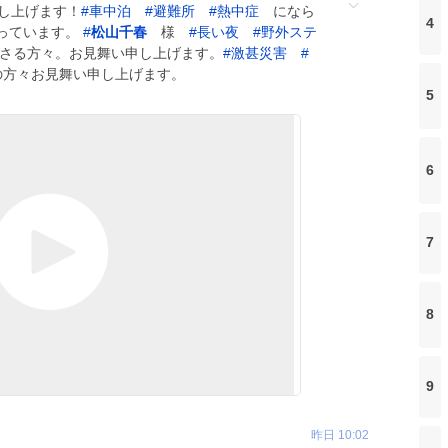
し上げます！
#
車中泊
#
避難所
#
熱中症
になら
4
っています。
#
松山千春
様
#
長い夜
#
野外ステ
さる方々。お見舞い申し上げます。
#
激甚災害
#
方々お見舞い申し上げます。
5
6
7
8
9
昨日 10:02