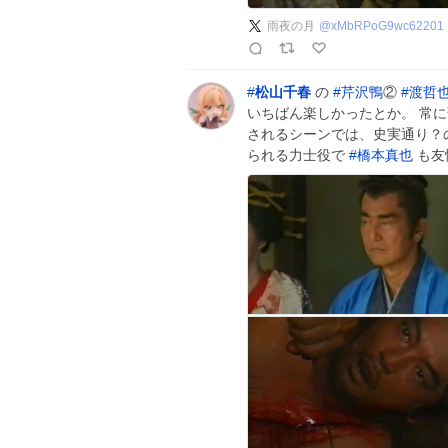
雨夜の月
@
xMbRPoG9wc62201
#
松山千春
の
#
芹沢鴨
②
#
渡哲
いちばん楽しかったとか。 常
されるシーンでは、史実通り？
られる力士役で
#
橋本真也
も友