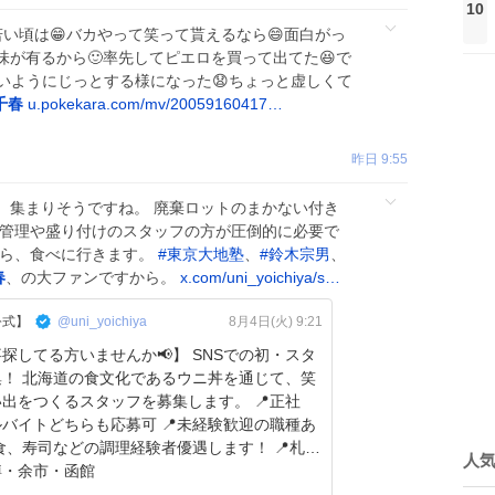
10
い頃は😁バカやって笑って貰えるなら😄面白がっ
味が有るから🙂率先してピエロを買って出てた😆で
いようにじっとする様になった😧ちょっと虚しくて
千春
u.pokekara.com/mv/20059160417…
昨日 9:55
、集まりそうですね。 廃棄ロットのまかない付き
、管理や盛り付けのスタッフの方が圧倒的に必要で
だら、食べに行きます。
#
東京大地塾
、
#
鈴木宗男
、
春
、の大ファンですから。
x.com/uni_yoichiya/s…
公式】
@uni_yoichiya
8月4日(火) 9:21
てる方いませんか📢】 SNSでの初・スタ
丼を通じて、笑
出をつくるスタッフを募集します。 📍正社
バイトどちらも応募可 📍未経験歓迎の職種あ
和食、寿司などの調理経験者優遇します！ 📍札
人
樽・余市・函館