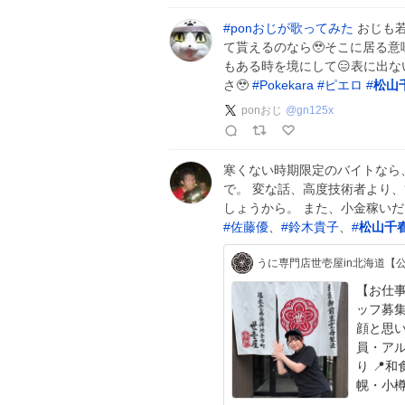
#
ponおじが歌ってみた
おじも若
て貰えるのなら🥹そこに居る意
もある時を境にして😑表に出な
さ🥹
#
Pokekara
#
ピエロ
#
松山
ponおじ
@
gn125x
寒くない時期限定のバイトなら
で。 変な話、高度技術者より
しょうから。 また、小金稼い
#
佐藤優
、
#
鈴木貴子
、
#
松山千
うに専門店世壱屋in北海道【
【お仕事探し
ッフ募集！ 北海道の食文化であるウニ
顔と思い
員・アル
り 📍
幌・小