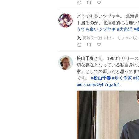
どうでも良いツブヤキ。 北海
ト居るのが、北海道的に心痛い
うでも良いツブヤキ
#
大泉洋
#
博麗良一(はくれい りょういち)
松山千春
さん、1983年リリー
切な存在となっている私自身の
家」としての原点だと思ってま
です。
#
松山千春
#
歩く作家
#
pic.x.com/Oyh7rgZIs4