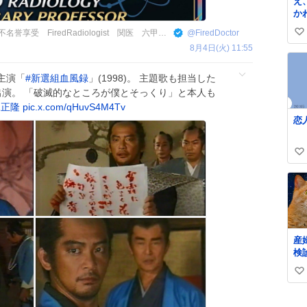
え
か
ン
寺田次郎 JiroTerada 放射線科不名誉享受 FiredRadiologist 関医 六甲学院
@
FiredDoctor
い
う
8月4日(火) 11:55
い
ね
主演「
#
新選組血風録
」(1998)。 主題歌も担当した
数
出演。 「破滅的なところが僕とそっくり」と本人も
尾正隆
pic.x.com/qHuvS4M4Tv
恋
い
い
ね
数
産
検
や赤
い
定2
を
い
る
ね