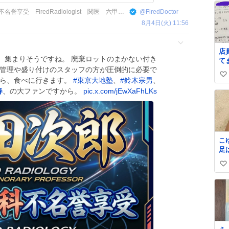
寺田次郎 JiroTerada 放射線科不名誉享受 FiredRadiologist 関医 六甲学院
@
FiredDoctor
8月4日(火) 11:56
店
、集まりそうですね。 廃棄ロットのまかない付き
て
、管理や盛り付けのスタッフの方が圧倒的に必要で
た
い
ヲ
だら、食べに行きます。
#
東京大地塾
、
#
鈴木宗男
、
さ
い
春
、の大ファンですから。
pic.x.com/jEwXaFhLKs
ね
数
こ
足
も
い
い
ね
数