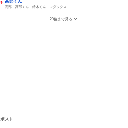
高部くん
髙部
髙部くん
鈴木くん
マダックス
素晴らしい投手
投手戦
ワインドアップ
佐日
エラーで負け
もっと見たかった
20位まで見る
初戦敗退
讃美歌
静岡県勢
気ポスト