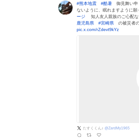
#
熊本地震
#
酷暑
御見舞い申
ないように、眠れますように願
ージ
知人友人親族のご心配な
鹿児島県
#
宮崎県
の被災者の
pic.x.com/rZdevt9kYz
たすくくん♪
@
ZardMy1965