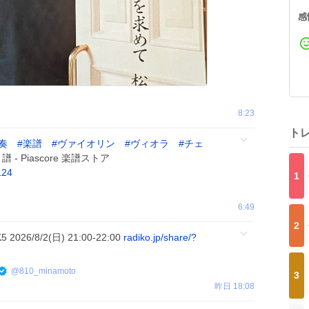
感
8:23
ト
奏
#
楽譜
#
ヴァイオリン
#
ヴィオラ
#
チェ
 Piascore 楽譜ストア
124
1
6:49
2
 2026/8/2(日) 21:00-22:00
radiko.jp/share/?
@
810_minamoto
3
昨日 18:08