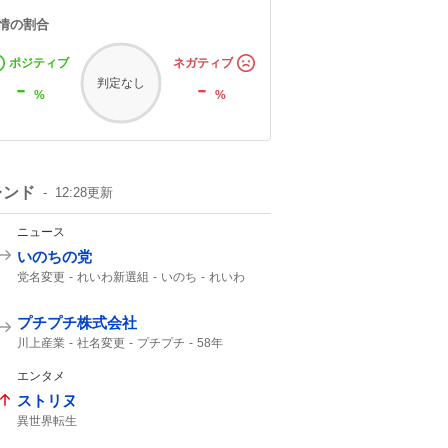
情の割合
ポジティブ
ネガティブ
-
-
判定なし
%
%
レンド
12:28
更新
ニュース
いのちの党
党名変更
れいわ新選組
いのち
れいわ
プチプチ株式会社
川上産業
社名変更
プチプチ
58年
エンタメ
ストリヌ
異世界転生