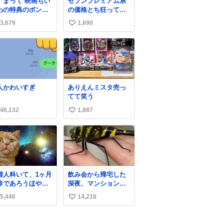
、まって 映画ちい
セブンプレミアム系
わの特典のボンボ
の価格とち狂ってて
ドロップシール も
今これ
3,679
1,690
い
メルカリにでてる
やん #ちいかわ
い
ね
数
人かわいすぎ
ありえんミスタ売っ
てて笑う
46,132
1,887
い
い
ね
数
婦人科いて、1ヶ月
飲み会から帰宅した
診であろうほやほ
深夜、マンションの
ちゃん👩‍🍼と推
廊下にいらっしゃっ
5,446
14,216
い
,3歳の女の子👧🏻
たオニヤンマ様 まさ
ワンオペで連れて
かこんな都会でお会
い
ママがいるのだけ
いできるなんて思っ
ね