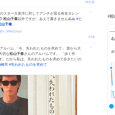
49分前
道のスター大泉洋に対してアンチが居る有名タレン
#

松山千春
以外ですが、あえて書きません🙇🙏
#
ど
松山千春
@
x_89leij1njya
9:06
4
スアルバム 「今、失われたものを求めて」 昔から大
ポ
大切な
松山千春
さんのアルバムです。 「歩く作
す。だから私は、失われたものを求めて歩きたいの
柏崎市
#
失われたものを求めて