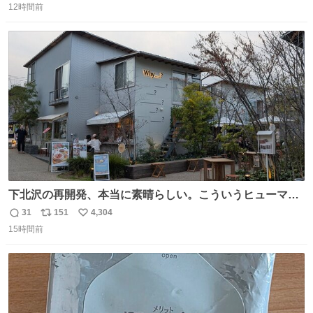
12時間前
信
ポ
い
数
ス
ね
ト
数
数
下北沢の再開発、本当に素晴らしい。こういうヒューマン
スケールの開発がいいんだよ。
31
151
4,304
返
リ
い
15時間前
信
ポ
い
数
ス
ね
ト
数
数