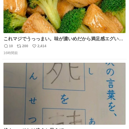
これマジでうっっまい。味が濃いめだから満足感エグいし
1週間で3キロ痩せた😭
10
200
2,414
返
リ
い
16時間前
信
ポ
い
数
ス
ね
ト
数
数