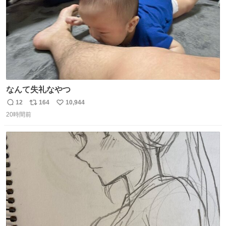
なんて失礼なやつ
12
164
10,944
返
リ
い
20時間前
信
ポ
い
数
ス
ね
ト
数
数