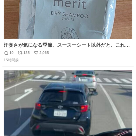
汗臭さが気になる季節、スースーシート以外だと、これが
とにかくスッキリする。2年くらい前に #生活は踊る で紹
10
135
2,065
返
リ
い
介したやつ。おじさんにもおばさんにもオススメだ。ドラ
15時間前
信
ポ
い
ストに売ってるぞ。ドライシャンプーって書いてあるけど
数
ス
ね
汗拭きシートみたいなもの。耳裏襟足首筋がんがん拭いて
ト
数
数
汗臭不安を解消。