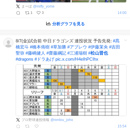
まーぼ
@
miffy_yome
1
3
14:00
分析グラフを見る
8/7(金)試合前 中日ドラゴンズ 連投状況 予告先発:
#
髙
橋宏斗
#
橋本侑樹
#
草加勝
#
アブレウ
#
伊藤茉央
#
吉田
聖弥
#
藤嶋健人
#
齋藤綱記
#
三浦瑞樹
#
松山晋也
#
dragons
#
ドラあげ
pic.x.com/H4eIhPCIhx
プロ野球連投情報
@
rentou_joho
15:54