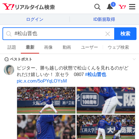
i
ログイン
ID新規取得
検索
キ
ー
話題
最新
画像
動画
ユーザー
ウェブ検索
ワ
ベストポスト
ー
ド
ビジター、勝ち越しの状態で松山くんを見れるのがど
を
れだけ嬉しいか！ 京セラ 0807
#
松山晋也
消
pic.x.com/5oPYqLOYsM
す