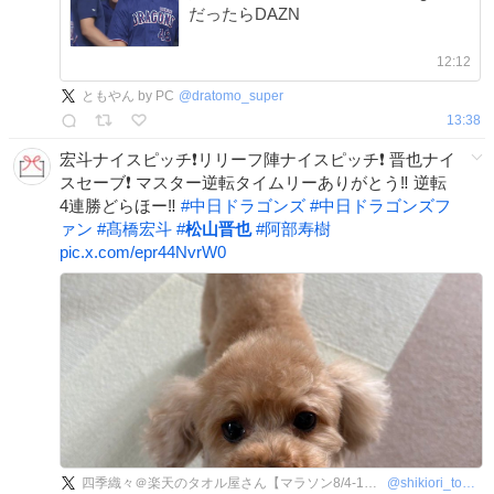
だったらDAZN
12:12
ともやん by PC
@
dratomo_super
13:38
宏斗ナイスピッチ❗️リリーフ陣ナイスピッチ❗️ 晋也ナイ
スセーブ❗️ マスター逆転タイムリーありがとう‼️ 逆転
4連勝どらほー‼️
#
中日ドラゴンズ
#
中日ドラゴンズフ
ァン
#
髙橋宏斗
#
松山晋也
#
阿部寿樹
pic.x.com/epr44NvrW0
四季織々＠楽天のタオル屋さん【マラソン8/4-11】
@
shikiori_towel