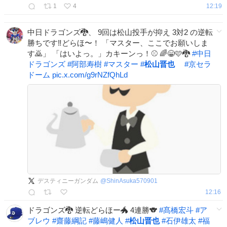
1
4
12:19
中日ドラゴンズ🐉、 9回は松山投手が抑え 3対2 の逆転
勝ちです‼️どらほ〜！ 「マスター、ここでお願いしま
す🙇」 「はいよっ。」カキーンっ！⚾️ 🌈😁🩷🐉
#
中日
ドラゴンズ
#
阿部寿樹
#
マスター
#
松山晋也
#
京セラ
ドーム
pic.x.com/g9rNZfQhLd
デスティニーガンダム
@
ShinAsuka570901
12:16
ドラゴンズ🐉 逆転どらほー🐲 4連勝🐨
#
髙橋宏斗
#
ア
ブレウ
#
齋藤綱記
#
藤嶋健人
#
松山晋也
#
石伊雄太
#
福