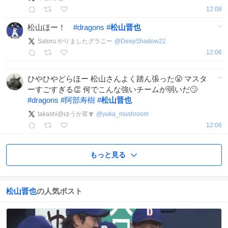
12:08
松山ほー！
#
dragons
#
松山晋也
Satoru.やりましたグラニー
@
DeepShadow22
12:06
ひやひやどらほー 松山さんよく踏ん張った😤 マスタ
ーすごすぎる👏 何でこんな強いチームが弱いだ🙄
#
dragons
#
阿部寿樹
#
松山晋也
takashi@ゆうか茸🍄
@
yuka_mushroom
12:06
もっと見る
松山晋也
の人気ポスト