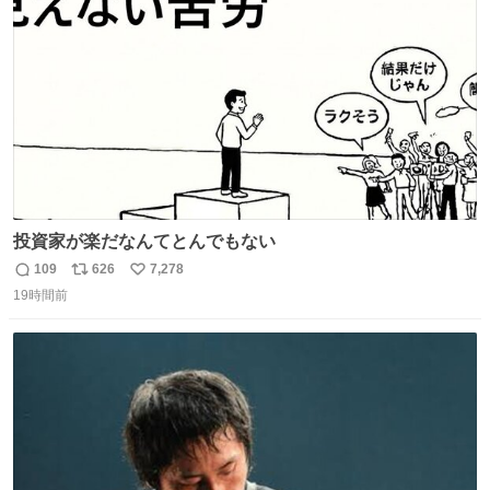
ト
数
数
投資家が楽だなんてとんでもない
109
626
7,278
返
リ
い
19時間前
信
ポ
い
数
ス
ね
ト
数
数