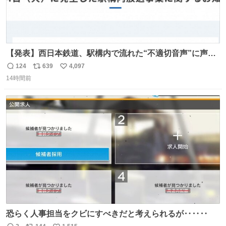
【発表】西日本鉄道、駅構内で流れた“不適切音声”に声明
「被害届も検討」 news.livedoor.com/article/detail… 4日
124
639
4,097
返
リ
い
に西鉄福岡（天神）駅および薬院駅で発生した駅構内放送
14時間前
信
ポ
い
事案について声明を公表した。「第三者によって駅構内放
数
ス
ね
送設備に外部から不正に音声が流された可能性も含めて確
ト
数
数
認を実施」と説明した。
恐らく人事担当をクビにすべきだと考えられるが‥‥‥