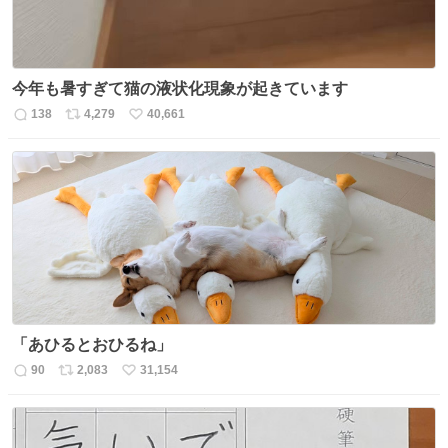
今年も暑すぎて猫の液状化現象が起きています
138
4,279
40,661
返
リ
い
信
ポ
い
数
ス
ね
ト
数
数
「あひるとおひるね」
90
2,083
31,154
返
リ
い
信
ポ
い
数
ス
ね
ト
数