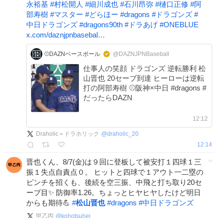
永裕基
#
村松開人
#
細川成也
#
石川昂弥
#
樋口正修
#
阿
部寿樹
#
マスター
#
どらほー
#
dragons
#
ドラゴンズ
#
中日ドラゴンズ
#
dragons90th
#
ドラあげ
#
ONEBLUE
x.com/daznjpnbasebal…
⚾️DAZNベースボール
@DAZNJPNBaseball
仕事人の笑顔 ドラゴンズ 逆転勝利 松
山晋也 20セーブ到達 ヒーローは逆転
打の阿部寿樹 ⚾️阪神×中日 #dragons #
だったらDAZN
12:12
Draholic＝ドラホリック
@
draholic_20
12:14
晋也くん、8/7(金)は９回に登板して被安打１四球１三
振１失点自責点０。 ヒットと四球で１アウト一二塁の
ピンチを招くも、後続を空三振、中飛と打ち取り20セ
ーブ目✨ 防御率1.26。ちょっとヒヤヒヤしたけど明日
からも期待💪
#
松山晋也
#
dragons
#
中日ドラゴンズ
甲乙丙
@
kohotsuhei