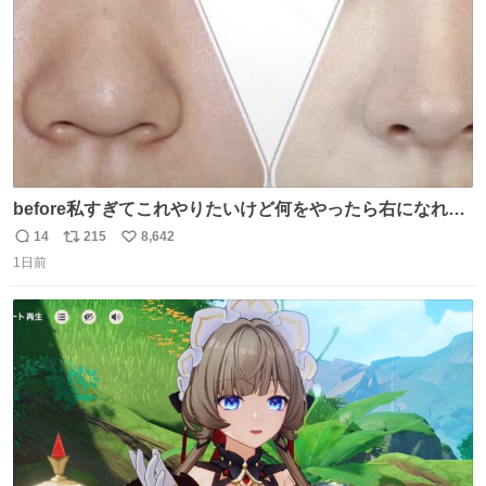
before私すぎてこれやりたいけど何をやったら右になれる
の
14
215
8,642
返
リ
い
1日前
信
ポ
い
数
ス
ね
ト
数
数