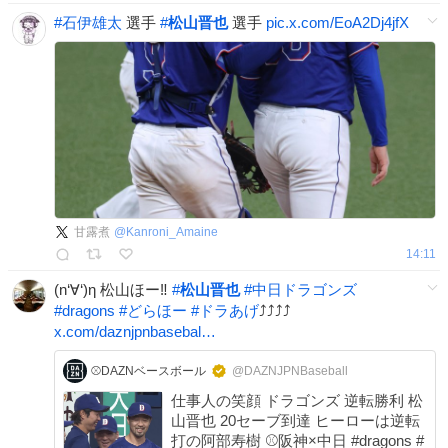
#
石伊雄太
選手
#
松山晋也
選手
pic.x.com/EoA2Dj4jfX
甘露煮
@
Kanroni_Amaine
14:11
(n‘∀‘)η 松山ほー‼︎
#
松山晋也
#
中日ドラゴンズ
#
dragons
#
どらほー
#
ドラあげ
⤴︎⤴︎⤴︎⤴︎
x.com/daznjpnbasebal…
⚾️DAZNベースボール
@DAZNJPNBaseball
仕事人の笑顔 ドラゴンズ 逆転勝利 松
山晋也 20セーブ到達 ヒーローは逆転
打の阿部寿樹 ⚾️阪神×中日 #dragons #