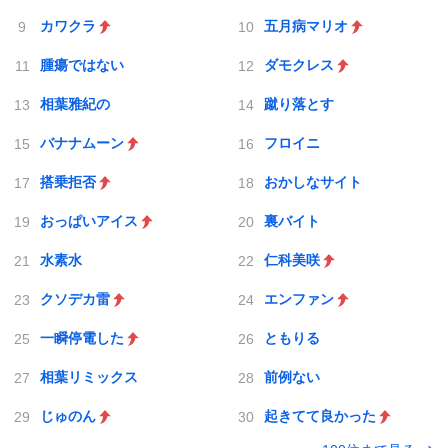
カワクラ
五月病マリオ
腫瘍ではない
ダモクレス
相葉雅紀の
蹴り落とす
バナナムーン
フロイニ
搭乗拒否
おかしなサイト
おっぱいアイス
裏バイト
水素水
仁科美咲
クソデカ雷
エンファン
一瞬停電した
ともりる
相葉リミックス
前例ない
じゅのん
起きてて良かった