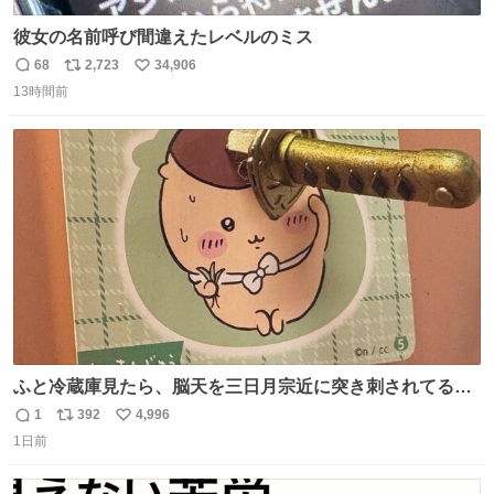
彼女の名前呼び間違えたレベルのミス
68
2,723
34,906
返
リ
い
13時間前
信
ポ
い
数
ス
ね
ト
数
数
ふと冷蔵庫見たら、脳天を三日月宗近に突き刺されてるく
りまんじゅうパイセンが
1
392
4,996
返
リ
い
1日前
信
ポ
い
数
ス
ね