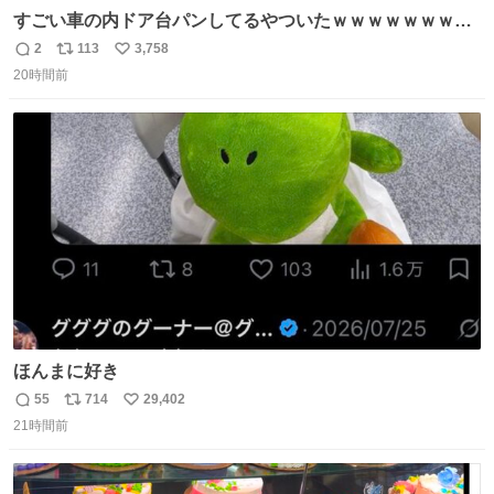
すごい車の内ドア台パンしてるやついたｗｗｗｗｗｗｗｗ
ｗｗｗｗｗｗ
2
113
3,758
返
リ
い
20時間前
信
ポ
い
数
ス
ね
ト
数
数
ほんまに好き
55
714
29,402
返
リ
い
21時間前
信
ポ
い
数
ス
ね
ト
数