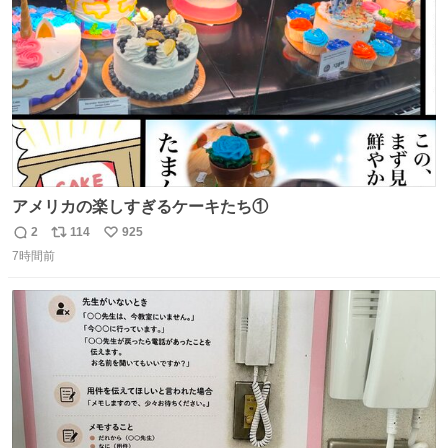
数
アメリカの楽しすぎるケーキたち①
2
114
925
返
リ
い
7時間前
信
ポ
い
数
ス
ね
ト
数
数