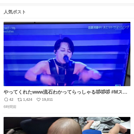
信
ポ
い
数
ス
ね
人気ポスト
ト
数
数
やってくれたwww流石わかってらっしゃる🤣🤣🤣 #Mステ
#西川貴教
42
1,424
19,011
返
リ
い
6時間前
信
ポ
い
数
ス
ね
ト
数
数