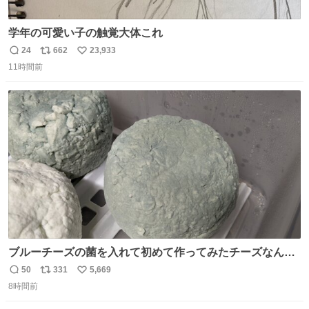
学年の可愛い子の触覚大体これ
24
662
23,933
返
リ
い
11時間前
信
ポ
い
数
ス
ね
ト
数
数
ブルーチーズの菌を入れて初めて作ってみたチーズなんだ
けど 本能でちょっとヤバいと思っちゃう見た目だな
50
331
5,669
返
リ
い
8時間前
信
ポ
い
数
ス
ね