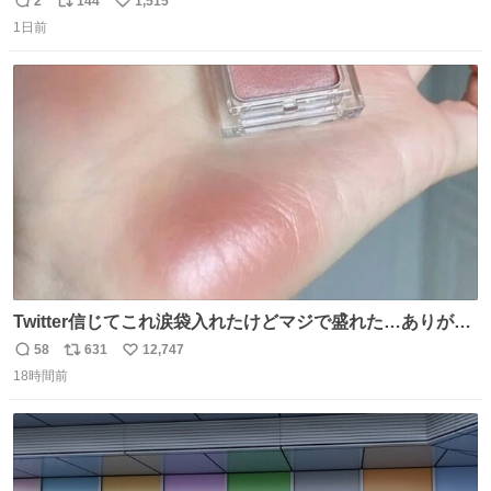
2
144
1,515
返
リ
い
1日前
信
ポ
い
数
ス
ね
ト
数
数
Twitter信じてこれ涙袋入れたけどマジで盛れた…ありがと
う…
58
631
12,747
返
リ
い
18時間前
信
ポ
い
数
ス
ね
ト
数
数