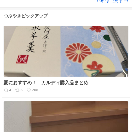
100位まで見る
つぶやきピックアップ
夏におすすめ！ カルディ購入品まとめ
4
6
208
返
リ
い
信
ポ
い
数
ス
ね
ト
数
数