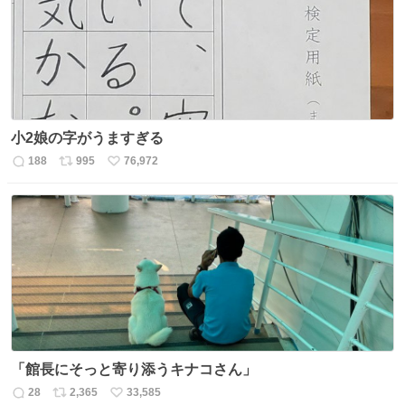
数
小2娘の字がうますぎる
188
995
76,972
返
リ
い
信
ポ
い
数
ス
ね
ト
数
数
「館長にそっと寄り添うキナコさん」
28
2,365
33,585
返
リ
い