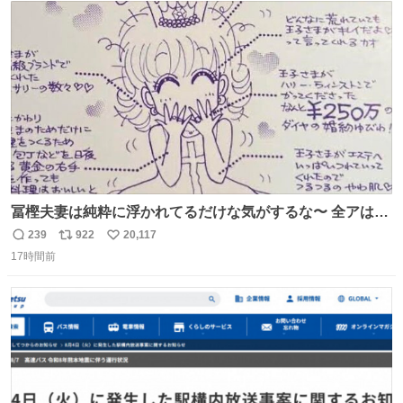
ト
数
数
冨樫夫妻は純粋に浮かれてるだけな気がするな〜 全アはこ
こに自分の市場価値的なものを上乗せするので、 すっぴん
239
922
20,117
返
リ
い
＆寝起きのボサボサ頭でも「今日も可愛いね」が止まらな
17時間前
信
ポ
い
い。放っておくと永遠に髪撫でてきて作業進まない()
数
ス
ね
156cm40kg、年中日焼け止めとお友達の私より綺麗な手や
ト
数
数
めてもろて とか言う