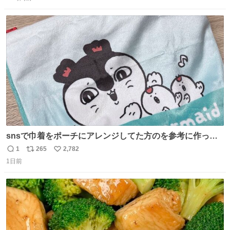
信
ポ
い
数
ス
ね
ト
数
数
snsで巾着をポーチにアレンジしてた方のを参考に作って
みました🧵 裁縫は得意でないので、ザクザクの目測で縫い
1
265
2,782
返
リ
い
ましたので悪しからず🙏🏻 裏地は人魚のウロコ風な柄にし
1日前
信
ポ
い
てみたらめっちゃ良き☺️ 島二郎とちいかわチャームもお気
数
ス
ね
に入り⭐️
ト
数
数