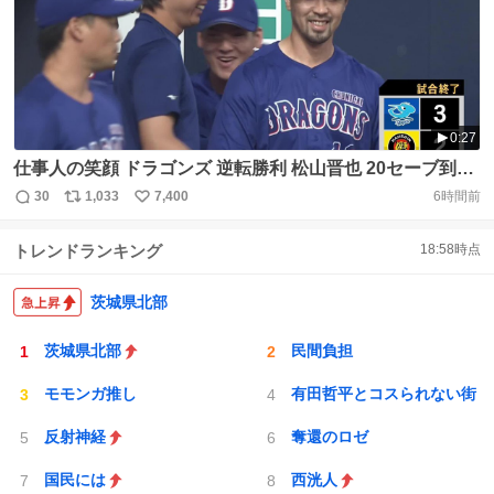
0:27
仕事人の笑顔 ドラゴンズ 逆転勝利 松山晋也 20セーブ到達
ヒーローは逆転打の阿部寿樹 ⚾️阪神×中日 #dragons #だっ
30
1,033
7,400
6時間前
返
リ
い
たらDAZN https://t.co/WUCBR34sJ0
信
ポ
い
トレンドランキング
18:58
時点
数
ス
ね
ト
数
数
茨城県北部
茨城県北部
民間負担
モモンガ推し
有田哲平とコスられない街
反射神経
奪還のロゼ
国民には
西洸人