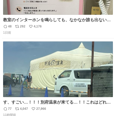
教室のインターホンを鳴らしても、なかなか誰も出ないこ
とがあります…。 もしかすると「電話の出方」に困ってい
48
292
4,176
返
リ
い
るのかもしれません。 そこで「何を話せばいいか」が見え
1日前
信
ポ
い
る手引きを用意して、安心して電話に出られるようにしま
数
ス
ね
す。 インターホンの応対も大切なコミュニケーションの学
ト
数
数
びです。
す、すごい…！！！別府温泉が来てる…！！これはどれぐ
らい待つんだろう…
77
4,047
27,966
返
リ
い
11時間前