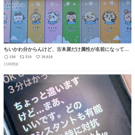
ちいかわ分からんけど、古本屋だけ属性が名前になってる
のはどういうこと？
156
519
39,918
返
リ
い
15時間前
信
ポ
い
数
ス
ね
ト
数
数