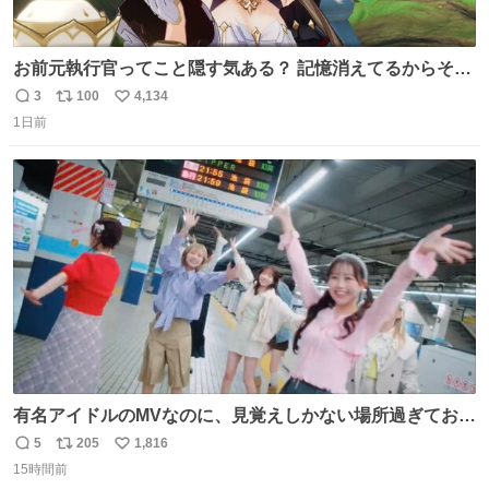
お前元執行官ってこと隠す気ある？ 記憶消えてるからそん
な考えに至らないだろうけどさ…
3
100
4,134
返
リ
い
1日前
信
ポ
い
数
ス
ね
ト
数
数
有名アイドルのMVなのに、見覚えしかない場所過ぎておも
ろいな
5
205
1,816
返
リ
い
15時間前
信
ポ
い