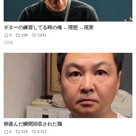
ギターの練習してる時の俺 ←理想 →現実
9
158
3,911
返
リ
い
1日前
信
ポ
い
数
ス
ね
ト
数
数
卵産んだ瞬間回収された鶏
8
519
9,717
返
リ
い