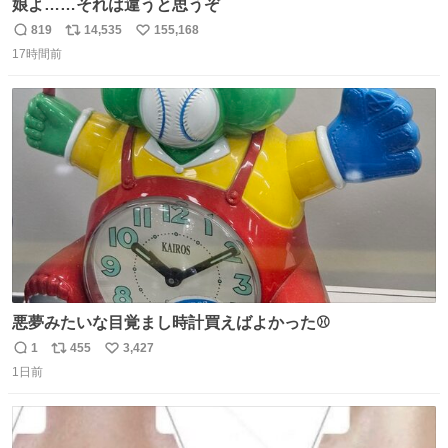
娘よ……それは違うと思うぞ
819
14,535
155,168
返
リ
い
17時間前
信
ポ
い
数
ス
ね
ト
数
数
悪夢みたいな目覚まし時計買えばよかった⚾
1
455
3,427
返
リ
い
1日前
信
ポ
い
数
ス
ね
ト
数
数