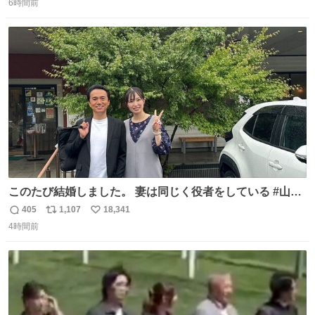
6時間前
信
ポ
い
数
ス
ね
ト
数
数
このたび結婚しました。 妻は同じく役者をしている #山下
ひかり です。 これからも一つひとつの作品に真摯に向き合
405
1,107
18,341
返
リ
い
い、役者として精進していきます。変わらず見守っていた
4時間前
信
ポ
い
だけたら嬉しいです。 写真は先日、妻の故郷へ行った時に
数
ス
ね
立ち寄った、妻のソウルフードのラーメン屋さんでの一枚
ト
数
数
🍜