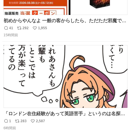
初めからやんなよ 一般の客からしたら、ただただ邪魔でし
かないのよ
41
292
1,955
返
リ
い
15時間前
信
ポ
い
数
ス
ね
ト
数
数
「ロンドン在住経験があって英語苦手」というのは名探偵
としては「妙だな」ってなるところなのに、小林みくるだ
1
283
2,587
返
リ
い
からスルーされている小林クオリティ。
6時間前
信
ポ
い