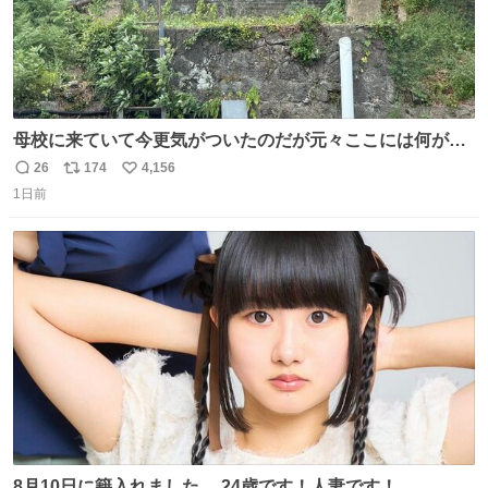
母校に来ていて今更気がついたのだが元々ここには何があ
ったのだろう…？_:(´ཀ`」 ∠):
26
174
4,156
返
リ
い
1日前
信
ポ
い
数
ス
ね
ト
数
数
8月10日に籍入れました。 24歳です！人妻です！