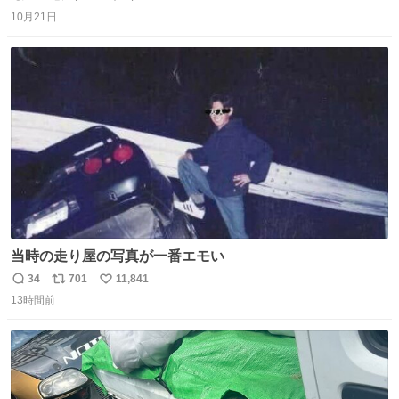
返
リ
い
10月21日
信
ポ
い
数
ス
ね
ト
数
数
当時の走り屋の写真が一番エモい
34
701
11,841
返
リ
い
13時間前
信
ポ
い
数
ス
ね
ト
数
数