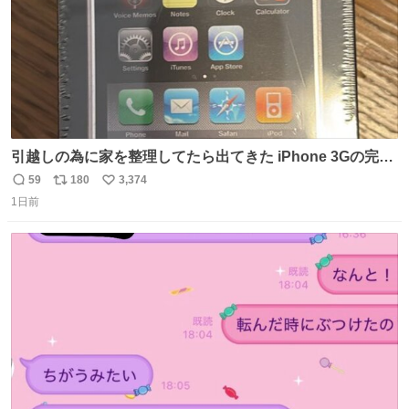
引越しの為に家を整理してたら出てきた iPhone 3Gの完全
未開封品 かなり前に楽天だかで買った多分未使用のデモ機
59
180
3,374
返
リ
い
で-が出るのだと思うんだよね ヤフオクで売れてない190万
1日前
信
ポ
い
があったけど初代じゃあるまいし流石にそこまではねぇ 日
数
ス
ね
本初のモデルではあるけど´д` ; #Apple #iPhone3G
ト
数
数