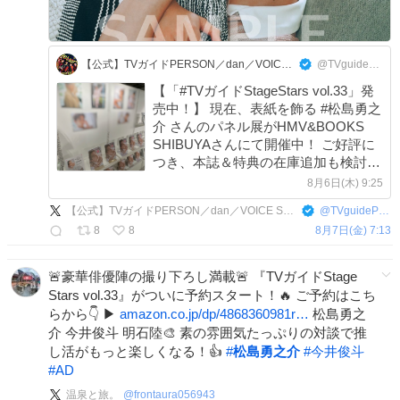
【公式】TVガイドPERSON／dan／VOICE STARS／Stage Stars
@TVguidePERSON
【「#TVガイドStageStars vol.33」発
売中！】 現在、表紙を飾る #松島勇之
介 さんのパネル展がHMV&BOOKS
SHIBUYAさんにて開催中！ ご好評に
つき、本誌＆特典の在庫追加も検討中
ですので、詳細は続報をお待ちくださ
8月6日(木) 9:25
い。 ※店舗へのお問い合わせはお控
【公式】TVガイドPERSON／dan／VOICE STARS／Stage Stars
@
TVguidePERSON
えください 📢開催期間：8/17(月)まで
8
8
8月7日(金) 7:13
🚨豪華俳優陣の撮り下ろし満載🚨 『TVガイドStage
Stars vol.33』がついに予約スタート！🔥 ご予約はこち
らから👇 ▶
amazon.co.jp/dp/4868360981r…
松島勇之
介 今井俊斗 明石陸🎨 素の雰囲気たっぷりの対談で推
し活がもっと楽しくなる！👍
#
松島勇之介
#
今井俊斗
#
AD
温泉と旅。
@
frontaura056943