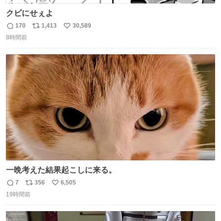
クビにせぇよ
170
1,413
30,589
返
リ
い
8時間前
信
ポ
い
数
ス
ね
ト
数
数
一晩考えた結果起こしに来る。
7
356
6,505
返
リ
い
19時間前
信
ポ
い
数
ス
ね
ト
数