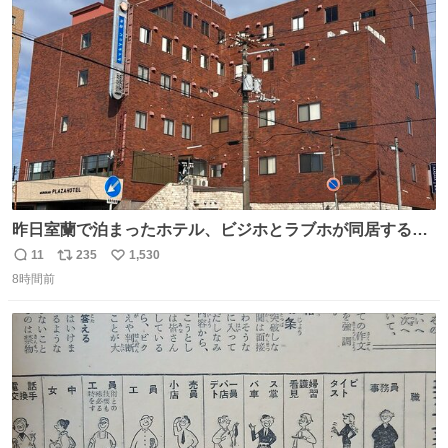
ト
数
数
昨日室蘭で泊まったホテル、ビジホとラブホが同居する謎
形態だった。2階と3階の部屋数が異様に少ない。
11
235
1,530
返
リ
い
8時間前
信
ポ
い
数
ス
ね
ト
数
数