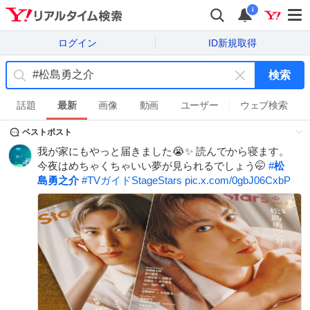
i
ログイン
ID新規取得
検索
キ
ー
話題
最新
画像
動画
ユーザー
ウェブ検索
ワ
ベストポスト
ー
ド
我が家にもやっと届きました😭✨ 読んでから寝ます。
を
今夜はめちゃくちゃいい夢が見られるでしょう🤭
#
松
消
島勇之介
#
TVガイドStageStars
pic.x.com/0gbJ06CxbP
す