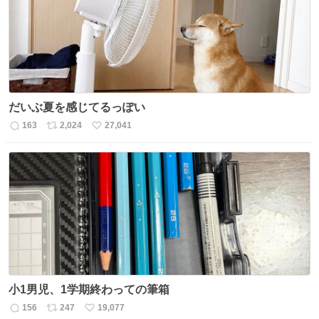
数
だいぶ夏を感じてるっぽい
163
2,024
27,041
返
リ
い
信
ポ
い
数
ス
ね
ト
数
数
小1男児、1学期終わっての筆箱
156
247
19,077
返
リ
い