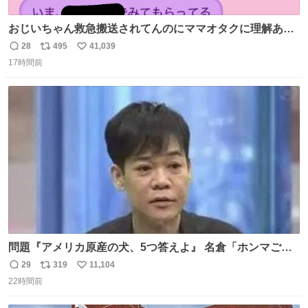
おじいちゃん救急搬送されてんのにママオタクに理解あっ
て不謹慎だけどウケる
28
495
41,039
返
リ
い
17時間前
信
ポ
い
数
ス
ね
ト
数
数
問題『アメリカ原産の犬、5つ答えよ』 名倉「ホンマごめ
ん。 日本」
29
319
11,104
返
リ
い
22時間前
信
ポ
い
数
ス
ね