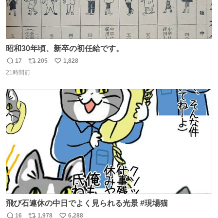
昭和30年頃、新卒の初任給です。
17
205
1,828
返
リ
い
21時間前
信
ポ
い
数
ス
ね
ト
数
数
飛び石連休の中日でよく見られる光景 #現場猫
16
1,978
6,288