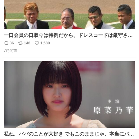
一口会員の口取りは特例だから、ドレスコードは厳守させ
るべき。
36
146
1,580
返
リ
い
7時間前
信
ポ
い
数
ス
ね
ト
数
数
私ね、パパのことが大好き でもこのままじゃ、本当にパパ