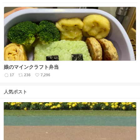
信
ポ
い
数
ス
ね
ト
数
数
娘のマインクラフト弁当
17
236
7,296
返
リ
い
信
ポ
い
数
ス
ね
人気ポスト
ト
数
数