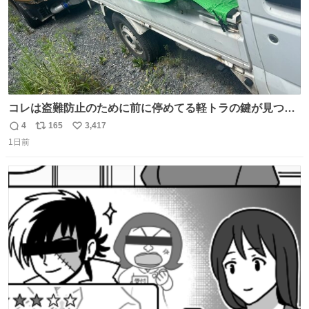
コレは盗難防止のために前に停めてる軽トラの鍵が見つか
らなくて 持ち主すら動かすことができない鉄壁のスープラ
4
165
3,417
返
リ
い
1日前
信
ポ
い
数
ス
ね
ト
数
数