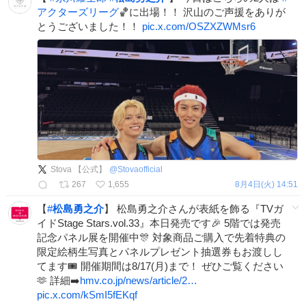
アクターズリーグ
🏀に出場！！ 沢山のご声援をありが
とうございました！！
pic.x.com/OSZXZWMsr6
Stova 【公式】
@
Stovaofficial
267
1,655
8月4日(火) 14:51
【
#
松島勇之介
】 松島勇之介さんが表紙を飾る『TVガ
イドStage Stars.vol.33』本日発売です🎉 5階では発売
記念パネル展を開催中🎊 対象商品ご購入で先着特典の
限定絵柄生写真とパネルプレゼント抽選券もお渡しし
てます🎟️ 開催期間は8/17(月)まで！ ぜひご覧ください
🫶 詳細➡️
hmv.co.jp/news/article/2…
pic.x.com/kSmI5fEKqf