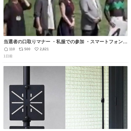
当選者の口取りマナー ・私服での参加 ・スマートフォンで
の撮影 ・調教師へ自分から握手を求める行為 ・シャツをズ
110
500
2,821
返
リ
い
ボンにインしていない服装 ・ボディーバッグの着用 私も口
1日前
信
ポ
い
ドリに参加したいので、出禁になる前に繰り返し案内して
数
ス
ね
ほしい #DMMバヌーシ
ト
数
数