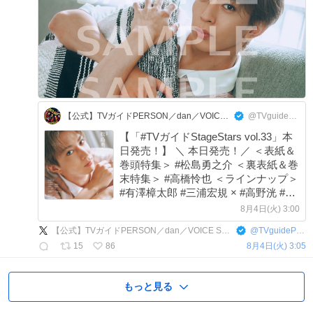
【公式】TVガイドPERSON／dan／VOICE STARS／Stage Stars
@TVguidePERSON
【「#TVガイドStageStars vol.33」本
日発売！】 ＼ 本日発売！／ ＜表紙＆
巻頭特集＞ #松島勇之介 ＜裏表紙＆巻
末特集＞ #高橋怜也 ＜ラインナップ＞
#有澤樟太郎 #三浦宏規 × #高野洸 #前
川優希 #北園涼 × #大平峻也 #spi × #塩
8月4日(火) 3:00
田一期 #安藤夢叶 × #今井俊斗 #明石
【公式】TVガイドPERSON／dan／VOICE STARS／Stage Stars
@
TVguidePERSON
陸 #菊池修司 #大友至恩 #松原凛
15
86
8月4日(火) 3:05
もっと見る