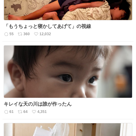
「もうちょっと寝かしてあげて」の視線
55
360
12,032
返
リ
い
信
ポ
い
数
ス
ね
ト
数
数
キレイな天の川は誰が作ったん
61
64
4,351
返
リ
い
信
ポ
い
数
ス
ね
ト
数