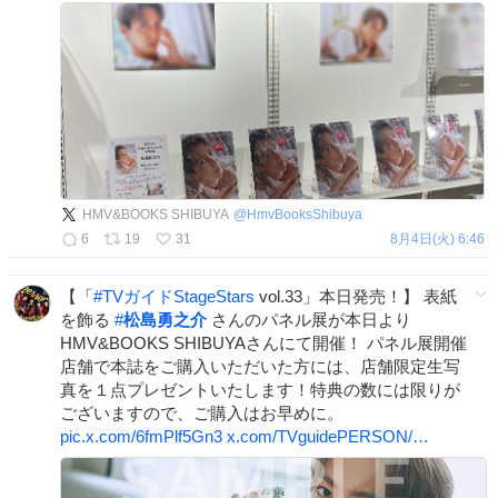
HMV&BOOKS SHIBUYA
@
HmvBooksShibuya
6
19
31
8月4日(火) 6:46
【「
#
TVガイドStageStars
vol.33」本日発売！】 表紙
を飾る
#
松島勇之介
さんのパネル展が本日より
HMV&BOOKS SHIBUYAさんにて開催！ パネル展開催
店舗で本誌をご購入いただいた方には、店舗限定生写
真を１点プレゼントいたします！特典の数には限りが
ございますので、ご購入はお早めに。
pic.x.com/6fmPlf5Gn3
x.com/TVguidePERSON/…