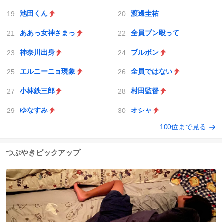
池田くん
渡邊圭祐
ああっ女神さまっ
全員ブン殴って
神奈川出身
ブルボン
エルニーニョ現象
全員ではない
小林鉄三郎
村田監督
ゆなすみ
オシャ
100位まで見る
つぶやきピックアップ