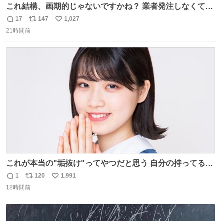
これ結構、画期的じゃないですかね？ 業者発注しなくて
も、誰でも簡単に防犯カメラ設置が… 町の電気屋さんでも
17
147
1,027
返
リ
い
施工できそう
21時間前
信
ポ
い
数
ス
ね
ト
数
数
これが本当の"垢抜け"ってやつだと思う 自分の持ってるポ
テンシャルを最大限活かしてるもん 私も整形とかじゃなく
1
120
1,991
返
リ
い
て、こういう垢抜け方したい
18時間前
信
ポ
い
数
ス
ね
ト
数