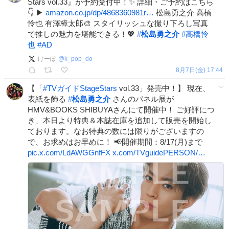
Stars vol.33』が予約受付中！✨ 詳細・ご予約はこちら
👇 ▶
amazon.co.jp/dp/4868360981r…
松島勇之介 高橋
怜也 有澤樟太郎🎨 スタイリッシュな撮り下ろし写真
で推しの魅力を堪能できる！💖
#
松島勇之介
#
高橋怜
也
#
AD
けーぽ
@
k_pop_do
8月7日(金) 17:44
【「
#
TVガイドStageStars
vol.33」発売中！】 現在、
表紙を飾る
#
松島勇之介
さんのパネル展が
HMV&BOOKS SHIBUYAさんにて開催中！ ご好評につ
き、本日より特典＆本誌在庫を追加して販売を開始し
ております。なお特典の数には限りがございますの
で、お求めはお早めに！ 📢開催期間：8/17(月)まで
pic.x.com/LdAWGGnfFX
x.com/TVguidePERSON/…