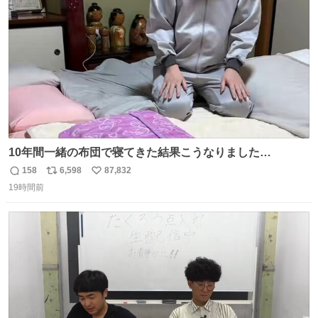
数
10年間一緒の布団で寝てきた結果こうなりました…
158
6,598
87,832
返
リ
い
19時間前
信
ポ
い
数
ス
ね
ト
数
数