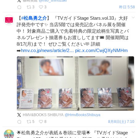
篠崎美緒
@
mio_shinozaki
陸 #菊池修司 #大友至恩 #松原凛
3
3
昨日 5:58
【
#
松島勇之介
】 『TVガイドStage Stars.vol.33』大好
評発売中です✨ 当店5階では発売記念パネル展を開催
中！ 対象商品ご購入で先着特典の限定絵柄生写真とパ
ネルプレゼント抽選券もお渡ししてます🎟️ 開催期間は
8/17(月)まで！ ぜひご覧ください🫶 詳細
➡️
hmv.co.jp/news/article/2…
pic.x.com/CwjQXyNMHm
HMV&BOOKS SHIBUYA
@
HmvBooksShibuya
5
8
8月8日(土) 7:10
🌟松島勇之介が表紙＆巻頭に登場🌟 『TVガイドStage