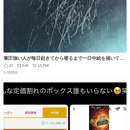
数
筆圧強い人が毎日起きてから寝るまで一日中絵を描いてる
とこうなる。 異常事態です。
22
540
15,784
返
リ
い
17時間前
信
ポ
い
数
ス
ね
ト
数
数