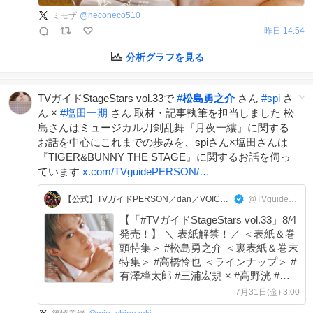
ミモザ
@
neconeco510
昨日 14:54
分析グラフを見る
TVガイドStageStars vol.33で
#
松島勇之介
さん
#
spi
さ
ん ×
#
塩田一期
さん 取材・記事執筆を担当しました 松
島さんはミュージカル刀剣乱舞『月夜一縷』に関する
お話を中心にこれまでの歩みを、spiさん×塩田さんは
『TIGER&BUNNY THE STAGE』に関するお話を伺っ
ています
x.com/TVguidePERSON/…
【公式】TVガイドPERSON／dan／VOICE STARS／Stage Stars
@TVguidePERSON
【「#TVガイドStageStars vol.33」8/4
発売！】 ＼ 表紙解禁！／ ＜表紙＆巻
頭特集＞ #松島勇之介 ＜裏表紙＆巻末
特集＞ #高橋怜也 ＜ラインナップ＞ #
有澤樟太郎 #三浦宏規 × #高野洸 #前
川優希 #北園涼 × #大平峻也 #spi × #塩
7月31日(金) 3:00
田一期 #安藤夢叶 × #今井俊斗 #明石