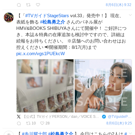
8月6日(木) 9:32
【「
#
TVガイドStageStars
vol.33」発売中！】 現在、
表紙を飾る
#
松島勇之介
さんのパネル展が
HMV&BOOKS SHIBUYAさんにて開催中！ ご好評につ
き、本誌＆特典の在庫追加も検討中ですので、詳細は
続報をお待ちください。 ※店舗へのお問い合わせはお
控えください 📢開催期間：8/17(月)まで
pic.x.com/vgs1PUEkcW
【公式】TVガイドPERSON／dan／VOICE STARS／Stage Stars
@
TVguidePERSON
10
28
8月6日(木) 9:25
【
#
糸川耀士郎
#
松島勇之介
】 今日はこちらの2人は
#