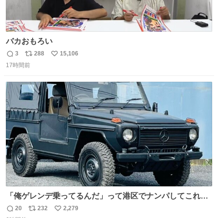
バカおもろい
3
288
15,106
返
リ
い
17時間前
信
ポ
い
数
ス
ね
ト
数
数
「俺ゲレンデ乗ってるんだ」って港区でナンパしてこれで
迎え行きたい
20
232
2,279
返
リ
い