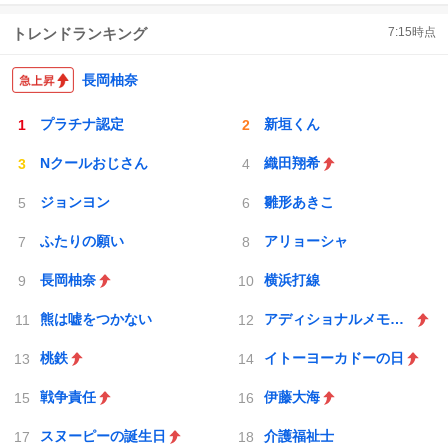
トレンドランキング
7:15
時点
長岡柚奈
プラチナ認定
新垣くん
Nクールおじさん
織田翔希
ジョンヨン
雛形あきこ
ふたりの願い
アリョーシャ
長岡柚奈
横浜打線
熊は嘘をつかない
アディショナルメモリー
桃鉄
イトーヨーカドーの日
戦争責任
伊藤大海
スヌーピーの誕生日
介護福祉士