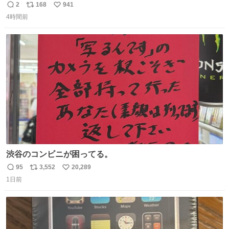
を嫌いになっちゃう だから・・・ ドラマ #もうパパ ！😠
2
168
941
返
リ
い
本編映像初公開📺 親子の愛ゆえのすれ違いを描くティザー
4時間前
信
ポ
い
映像を解禁！ TVerでお気に入り登録💖
数
ス
ね
tver.jp/series/sr504n7… #日10 #ABCテレビ #新ドラマ
ト
数
数
10/4（日）スタート🎬
渋谷のコンビニが困ってる。
95
3,552
20,289
返
リ
い
1日前
信
ポ
い
数
ス
ね
ト
数
数