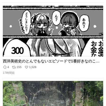
数
ス
ね
ト
数
数
西洋美術史のとんでもないエピソードで1番好きなのこれ
モネのエピソード大体面白い #絵がみの美術史創作
4
155
1,528
返
リ
い
17時間前
信
ポ
い
数
ス
ね
ト
数
数