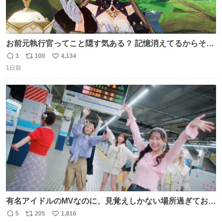
お前元執行官ってこと隠す気ある？ 記憶消えてるからそん
な考えに至らないだろうけどさ…
3
100
4,134
返
リ
い
1日前
信
ポ
い
数
ス
ね
ト
数
数
有名アイドルのMVなのに、見覚えしかない場所過ぎておも
ろいな
5
205
1,816
返
リ
い