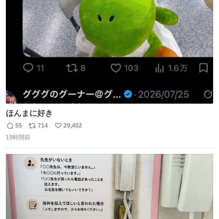
ト
数
数
ほんまに好き
55
714
29,402
返
リ
い
19時間前
信
ポ
い
数
ス
ね
ト
数
数