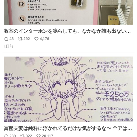
教室のインターホンを鳴らしても、なかなか誰も出ないこ
とがあります…。 もしかすると「電話の出方」に困ってい
48
292
4,176
返
リ
い
るのかもしれません。 そこで「何を話せばいいか」が見え
1日前
信
ポ
い
る手引きを用意して、安心して電話に出られるようにしま
数
ス
ね
す。 インターホンの応対も大切なコミュニケーションの学
ト
数
数
びです。
冨樫夫妻は純粋に浮かれてるだけな気がするな〜 全アはこ
こに自分の市場価値的なものを上乗せするので、 すっぴん
239
922
20,117