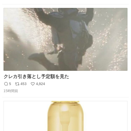
数
ス
ね
ト
数
数
クレカ引き落とし予定額を見た
5
453
4,924
返
リ
い
15時間前
信
ポ
い
数
ス
ね
ト
数
数