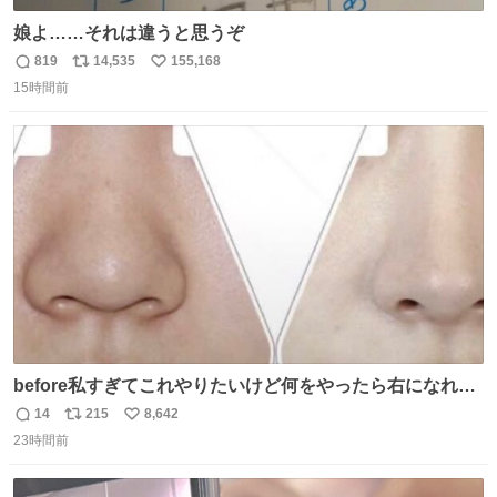
娘よ……それは違うと思うぞ
819
14,535
155,168
返
リ
い
15時間前
信
ポ
い
数
ス
ね
ト
数
数
before私すぎてこれやりたいけど何をやったら右になれる
の
14
215
8,642
返
リ
い
23時間前
信
ポ
い
数
ス
ね
ト
数