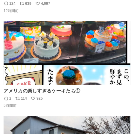
「被害届も検討」 news.livedoor.com/article/detail… 4日
124
639
4,097
返
リ
い
に西鉄福岡（天神）駅および薬院駅で発生した駅構内放送
12時間前
信
ポ
い
事案について声明を公表した。「第三者によって駅構内放
数
ス
ね
送設備に外部から不正に音声が流された可能性も含めて確
ト
数
数
認を実施」と説明した。
アメリカの楽しすぎるケーキたち①
2
114
925
返
リ
い
5時間前
信
ポ
い
数
ス
ね
ト
数
数