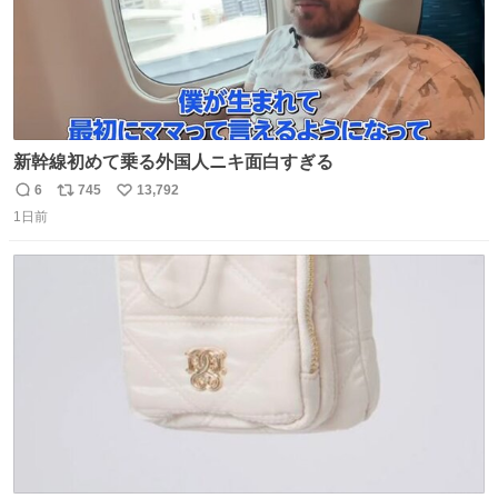
新幹線初めて乗る外国人ニキ面白すぎる
6
745
13,792
返
リ
い
1日前
信
ポ
い
数
ス
ね
ト
数
数