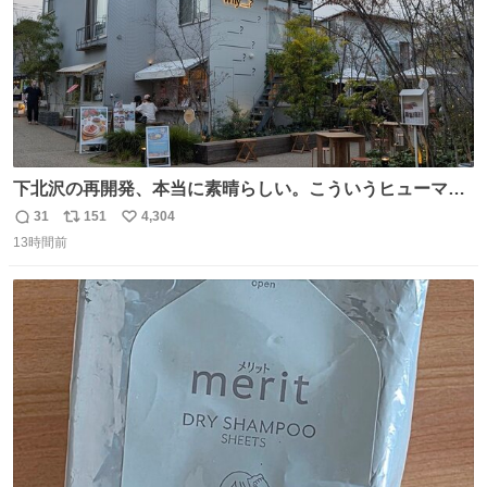
下北沢の再開発、本当に素晴らしい。こういうヒューマン
スケールの開発がいいんだよ。
31
151
4,304
返
リ
い
13時間前
信
ポ
い
数
ス
ね
ト
数
数