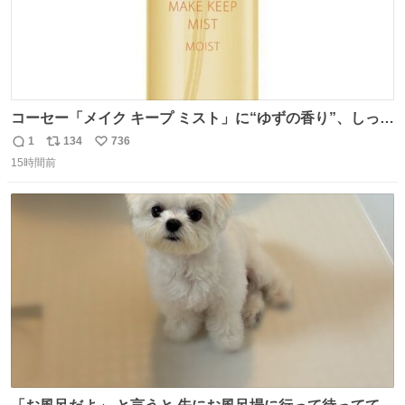
コーセー「メイク キープ ミスト」に“ゆずの香り”、しっと
りツヤ肌叶う保湿タイプ - fashion-press.net/news/148945
1
134
736
返
リ
い
15時間前
信
ポ
い
数
ス
ね
ト
数
数