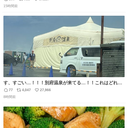
返
リ
い
＆寝起きのボサボサ頭でも「今日も可愛いね」が止まらな
15時間前
信
ポ
い
い。放っておくと永遠に髪撫でてきて作業進まない()
数
ス
ね
156cm40kg、年中日焼け止めとお友達の私より綺麗な手や
ト
数
数
めてもろて とか言う
す、すごい…！！！別府温泉が来てる…！！これはどれぐ
らい待つんだろう…
77
4,047
27,966
返
リ
い
8時間前
信
ポ
い
数
ス
ね
ト
数
数