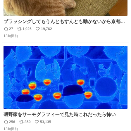
ブラッシングしてもうんともすんとも動かないから京都の
寺にある庭みたいになってる
27
1,925
19,762
返
リ
い
13時間前
信
ポ
い
数
ス
ね
ト
数
数
磯野家をサーモグラフィーで見た時これだったら怖い
256
850
53,135
返
リ
い
13時間前
信
ポ
い