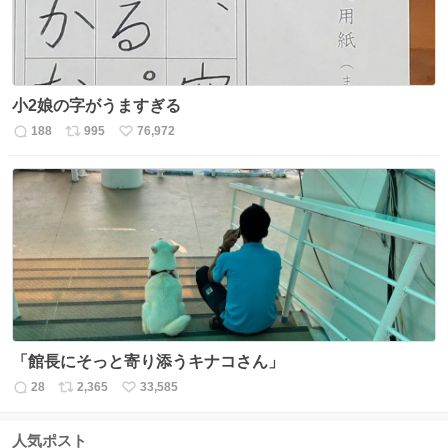
小2娘の字がうますぎる
188
995
76,972
返
リ
い
信
ポ
い
数
ス
ね
ト
数
数
「館長にそっと寄り添うキナコさん」
28
2,365
33,585
返
リ
い
信
ポ
い
数
ス
ね
人気ポスト