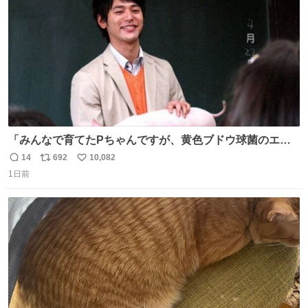
数
「みんなで育てたPちゃんですが、黄色ブドウ球菌のエン
テロトキシン（耐熱性毒素）が検出されたので、議論する
14
692
10,082
返
リ
い
までもなく処分が決まりました」
1日前
信
ポ
い
数
ス
ね
ト
数
数