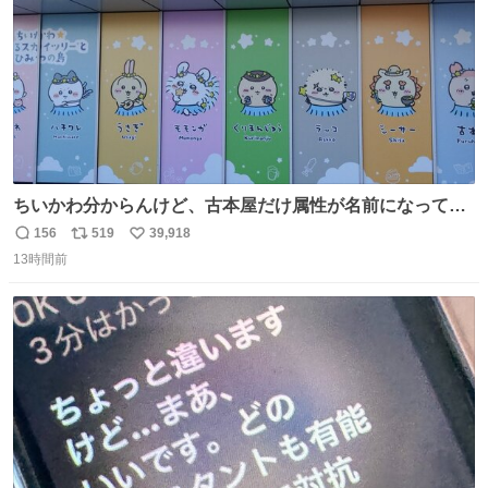
ちいかわ分からんけど、古本屋だけ属性が名前になってる
のはどういうこと？
156
519
39,918
返
リ
い
13時間前
信
ポ
い
数
ス
ね
ト
数
数