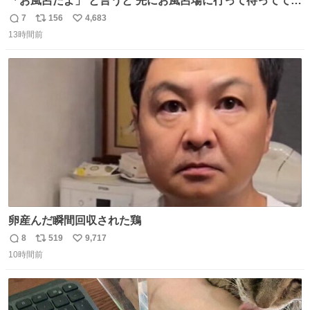
「お風呂だよ」 と言うと 先にお風呂場に行って待っててく
れる 賢いライス
7
156
4,683
返
リ
い
13時間前
信
ポ
い
数
ス
ね
ト
数
数
卵産んだ瞬間回収された鶏
8
519
9,717
返
リ
い
10時間前
信
ポ
い
数
ス
ね
ト
数
数