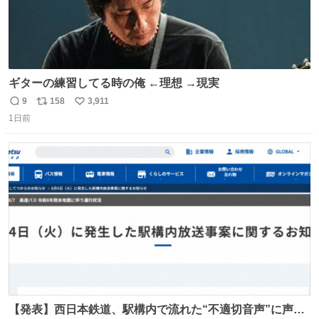
ギターの練習してる時の俺 ←理想 →現実
9
158
3,911
返
リ
い
1日前
信
ポ
い
数
ス
ね
ト
数
数
【発表】西日本鉄道、駅構内で流れた“不適切音声”に声明