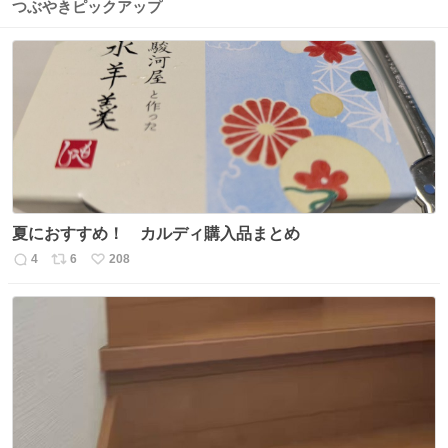
つぶやきピックアップ
夏におすすめ！ カルディ購入品まとめ
4
6
208
返
リ
い
信
ポ
い
数
ス
ね
ト
数
数