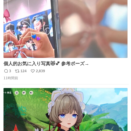
数
個人的お気に入り写真😻💕 参考ポーズ→
3
124
2,839
返
リ
い
11時間前
信
ポ
い
数
ス
ね
ト
数
数