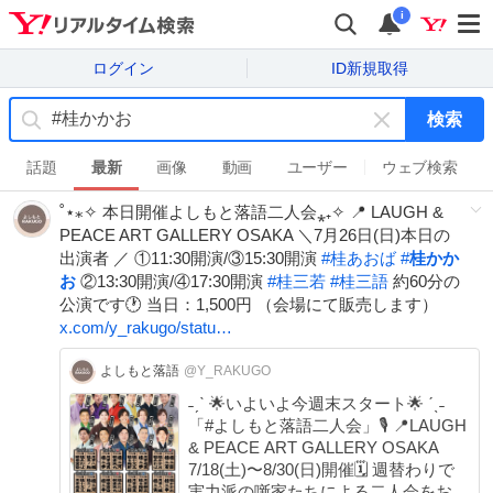
i
ログイン
ID新規取得
検索
キ
ー
話題
最新
画像
動画
ユーザー
ウェブ検索
ワ
˚⋆⁎✧ 本日開催よしもと落語二人会⁎₊✧ 📍 LAUGH &
ー
PEACE ART GALLERY OSAKA ＼7月26日(日)本日の
ド
出演者 ／ ①11:30開演/③15:30開演
#
桂あおば
#
桂かか
を
お
②13:30開演/④17:30開演
#
桂三若
#
桂三語
約60分の
消
公演です🕐 当日：1,500円 （会場にて販売します）
す
x.com/y_rakugo/statu…
よしもと落語
@Y_RAKUGO
˗ˏˋ 🌟いよいよ今週末スタート🌟 ˊˎ˗
「#よしもと落語二人会」🎙️ 📍LAUGH
& PEACE ART GALLERY OSAKA
7/18(土)〜8/30(日)開催🗓️ 週替わりで
実力派の噺家たちによる二人会をお届