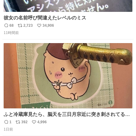
彼女の名前呼び間違えたレベルのミス
68
2,723
34,906
返
リ
い
11時間前
信
ポ
い
数
ス
ね
ト
数
数
ふと冷蔵庫見たら、脳天を三日月宗近に突き刺されてるく
りまんじゅうパイセンが
1
392
4,996
返
リ
い
1日前
信
ポ
い