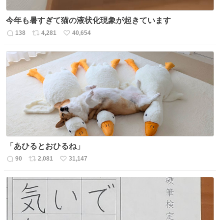
今年も暑すぎて猫の液状化現象が起きています
138
4,281
40,654
返
リ
い
信
ポ
い
数
ス
ね
ト
数
数
「あひるとおひるね」
90
2,081
31,147
返
リ
い
信
ポ
い
数
ス
ね
ト
数
数