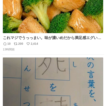
これマジでうっっまい。味が濃いめだから満足感エグいし
1週間で3キロ痩せた😭
10
200
2,414
返
リ
い
13時間前
信
ポ
い
数
ス
ね
ト
数
数