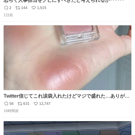
恐らく人事担当をクビにすべきだと考えられるが‥‥‥
2
144
1,515
返
リ
い
1日前
信
ポ
い
数
ス
ね
ト
数
数
Twitter信じてこれ涙袋入れたけどマジで盛れた…ありがと
う…
58
631
12,747
返
リ
い
16時間前
信
ポ
い
数
ス
ね
ト
数
数