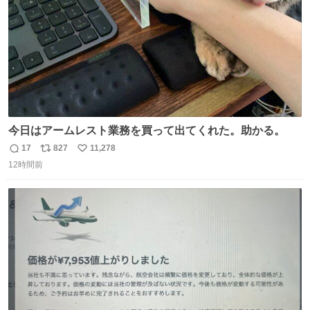
今日はアームレスト業務を買って出てくれた。助かる。
17
827
11,278
返
リ
い
12時間前
信
ポ
い
数
ス
ね
ト
数
数