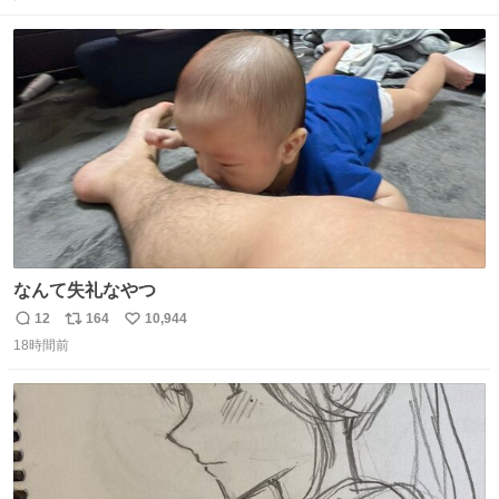
ト
数
数
なんて失礼なやつ
12
164
10,944
返
リ
い
18時間前
信
ポ
い
数
ス
ね
ト
数
数