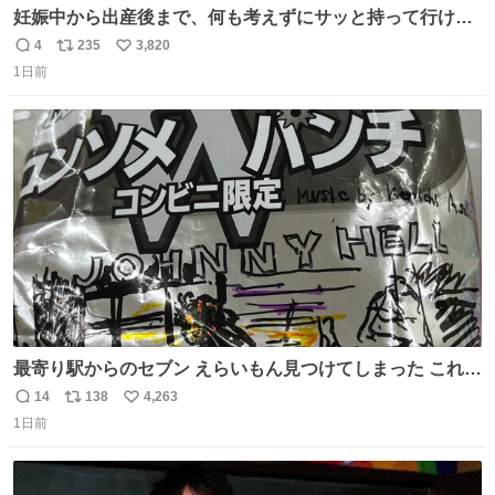
妊娠中から出産後まで、何も考えずにサッと持って行ける
ようなショルダーバッグが欲しいな〜と思っていたのだけ
4
235
3,820
返
リ
い
ど snidelでめちゃくちゃピッタリなものを見つけたので買
1日前
信
ポ
い
った！✨ スマホと小物とペットボトルが入るの最高すぎる
数
ス
ね
🥹 しかもスマホ入れ独立してるしファスナーない！地味に
ト
数
数
嬉しいやつ！！！
最寄り駅からのセブン えらいもん見つけてしまった これ売
ってくれへんかな… #浅井健一 #ポテチ #ロックの名盤
14
138
4,263
返
リ
い
1日前
信
ポ
い
数
ス
ね
ト
数