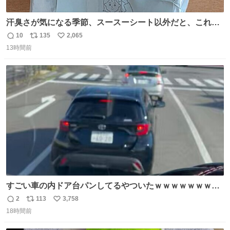
汗臭さが気になる季節、スースーシート以外だと、これが
とにかくスッキリする。2年くらい前に #生活は踊る で紹
10
135
2,065
返
リ
い
介したやつ。おじさんにもおばさんにもオススメだ。ドラ
13時間前
信
ポ
い
ストに売ってるぞ。ドライシャンプーって書いてあるけど
数
ス
ね
汗拭きシートみたいなもの。耳裏襟足首筋がんがん拭いて
ト
数
数
汗臭不安を解消。
すごい車の内ドア台パンしてるやついたｗｗｗｗｗｗｗｗ
ｗｗｗｗｗｗ
2
113
3,758
返
リ
い
18時間前
信
ポ
い
数
ス
ね