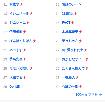
水素水
電話のシーン
イシュメール
1日限定
ジムシャニ
FACT
信濃仮面
木場真奈美
ぼんぼんりぼん
菜々ちゃん
ネコます
8に愛された女
手島先生
おかしなサイト
モモンガ推し
たくさん悩んで
入籍する
一橋綾人
Do it!!!!!
心臓の一部
100位まで見る