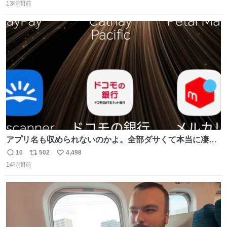
13時間前
信
ポ
い
数
ス
ね
ト
数
数
アプリ名も収められないのかよ。全部ダサくて本当に凄
い。 https://t.co/LemyLGyVkR
10
502
4,498
返
リ
い
14時間前
信
ポ
い
数
ス
ね
ト
数
数