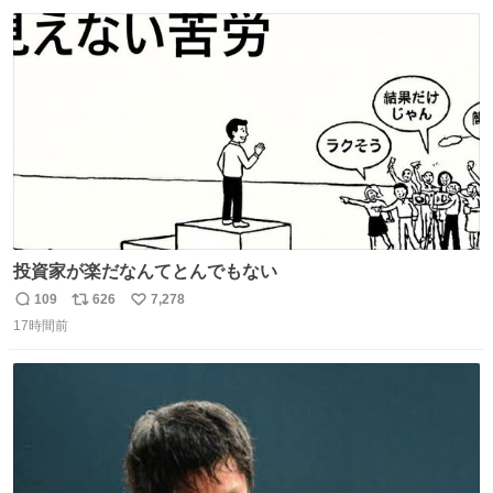
数
ス
ね
ト
数
数
投資家が楽だなんてとんでもない
109
626
7,278
返
リ
い
17時間前
信
ポ
い
数
ス
ね
ト
数
数