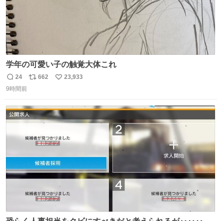
学年の可愛い子の触覚大体これ
24
662
23,933
返
リ
い
9時間前
信
ポ
い
数
ス
ね
ト
数
数