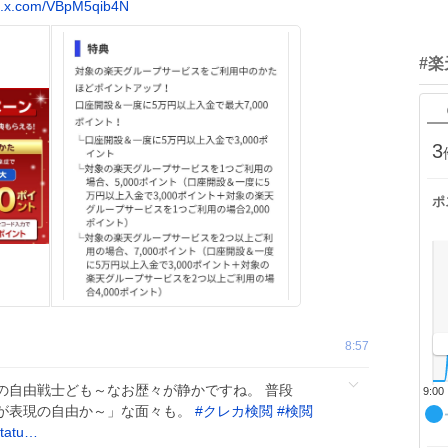
c.x.com/VBpM5qib4N
#
3
ポ
8:57
の自由戦士ども～なお歴々が静かですね。 普段
9:00
が表現の自由か～」な面々も。
#
クレカ検閲
#
検閲
statu…