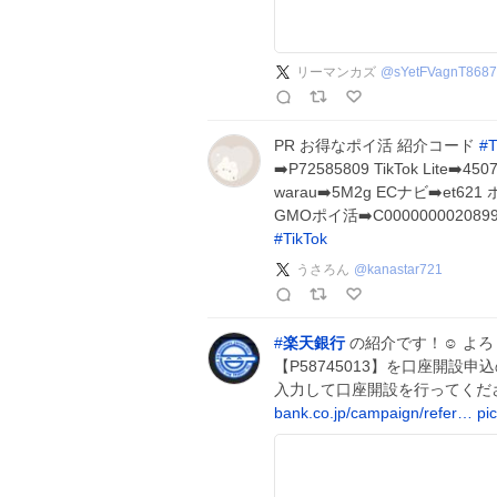
リーマンカズ
@
sYetFVagnT8687
PR お得なポイ活 紹介コード
#
T
➡️P72585809 TikTok Lite➡️4
warau➡️5M2g ECナビ➡️et621 
GMOポイ活➡️C0000000020899
#
TikTok
うさろん
@
kanastar721
#
楽天銀行
の紹介です！☺️ よ
【P58745013】を口座開
入力して口座開設を行ってくだ
bank.co.jp/campaign/refer…
pi