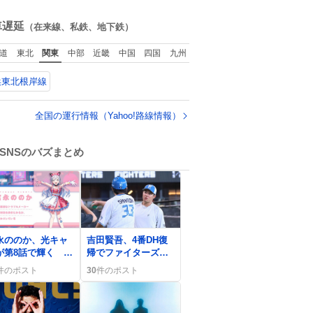
ね
数
車遅延
（在来線、私鉄、地下鉄）
道
東北
関東
中部
近畿
中国
四国
九州
浜東北根岸線
全国の運行情報（Yahoo!路線情報）
SNSのバズまとめ
0
永ののか、光キャ
吉田賢吾、4番DH復
が第8話で輝く フ
帰でファイターズに
ンは「尊い」「泣
再登場 ファン歓喜
件のポスト
30
件のポスト
た」感想
の声続出