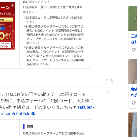
三
な
か
い
で
ル
い
ら
ね
数
5:43
卵
ろしければお使い下さい🎁 わたしの紹介コード
れ
設申込の際に、申込フォームの「紹介コード」入力欄に
い
さい🌈 ▼紹介コードの使い方はこちら▼
rakuten-
い
c.x.com/rHof3xtn8k
ね
数