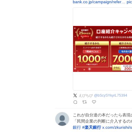
bank.co.jp/campaign/refer…
pi
えびちび
@
bScySYkyrL75394
これが自分達の本だったら表現
「民間企業の判断に介入するの
銀行
#
楽天銀行
x.com/zkurishi/