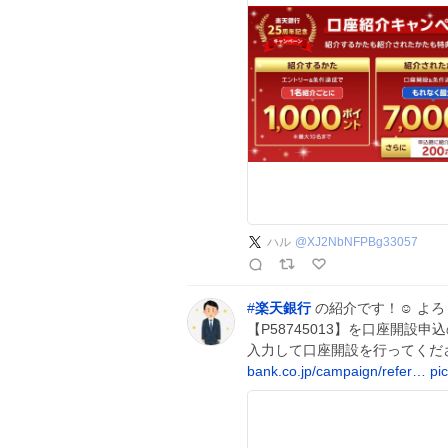
ハル
@
XJ2NbNFPBg33057
#
楽天銀行
の紹介です！☺️ よ
【P58745013】を口座開
入力して口座開設を行ってくだ
bank.co.jp/campaign/refer…
pi