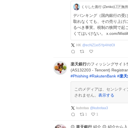
デバンキング（国内銀行の受
取れなくても、その売り上げ
るべき事実。税制の狭間で起
くてはいけない。 x.com/Mistil
HK
@
ecNZ1ei5Yp4HdOI
楽天銀行
のフィッシングサイト情報です⚠ h
(AS132203 - Tencent) Registr
#
Phishing
#
RakutenBank
#
楽天
このメディアは、センシティ
されません。
表示する
kubotaa
@
kubotaa3
1
1
😊
楽天銀行
紹介 😊 紹介から入