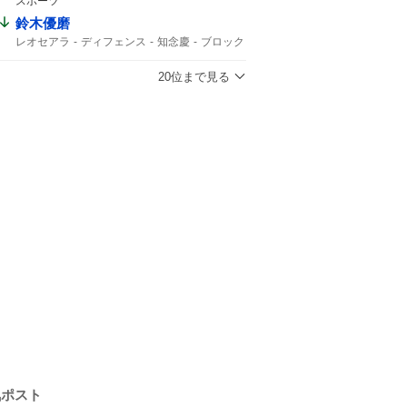
スポーツ
鈴木優磨
レオセアラ
ディフェンス
知念慶
ブロック
アシスト
20位まで見る
気ポスト