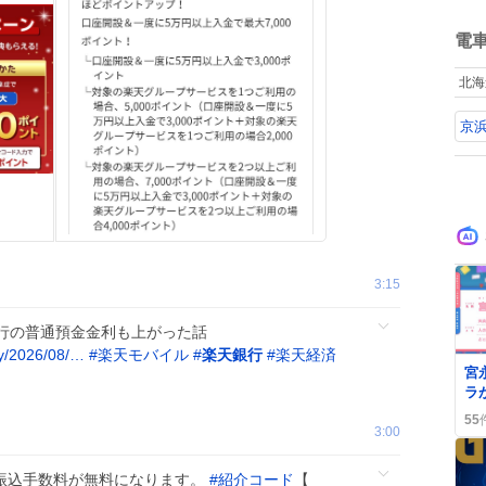
ね
数
電
北海
京
3:15
行の普通預金金利も上がった話
y/2026/08/…
#
楽天モバイル
#
楽天銀行
#
楽天経済
0
宮
ラ
ァ
55
い
3:00
振込手数料が無料になります。
#
紹介コード
【