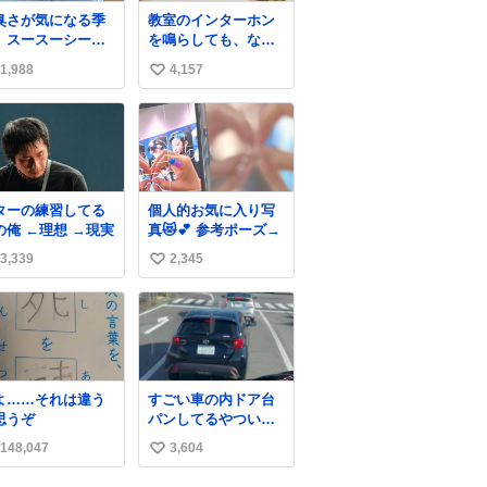
臭さが気になる季
教室のインターホン
、スースーシート
を鳴らしても、なか
外だと、これがと
なか誰も出ないこと
1,988
4,157
い
かくスッキリす
があります…。 もし
。2年くらい前に #
かすると「電話の出
い
活は踊る で紹介し
方」に困っているの
ね
やつ。おじさんに
かもしれません。 そ
数
おばさんにもオス
こで「何を話せばい
メだ。ドラストに
いか」が見える手引
ってるぞ。ドライ
きを用意して、安心
ターの練習してる
個人的お気に入り写
ャンプーって書い
して電話に出られる
の俺 ←理想 →現実
真😻💕 参考ポーズ→
あるけど汗拭きシ
ようにします。 イン
トみたいなもの。
ターホンの応対も大
3,339
2,345
い
裏襟足首筋がんが
切なコミュニケーシ
い
拭いて汗臭不安を
ョンの学びです。
消。
ね
数
よ……それは違う
すごい車の内ドア台
思うぞ
パンしてるやついた
ｗｗｗｗｗｗｗｗｗ
148,047
3,604
い
ｗｗｗｗｗ
い