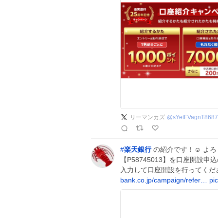
リーマンカズ
@
sYetFVagnT8687
#
楽天銀行
の紹介です！☺️ よ
【P58745013】を口座開
入力して口座開設を行ってくだ
bank.co.jp/campaign/refer…
pi