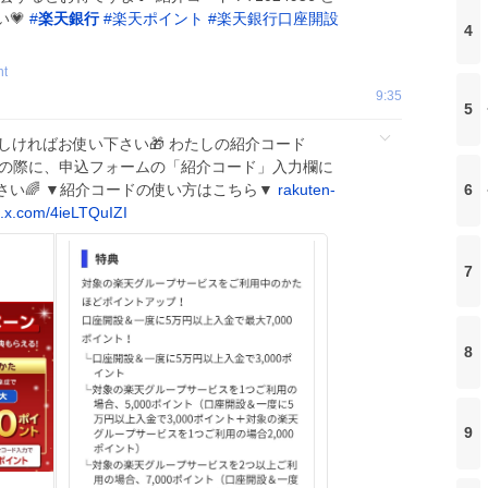
い💗
#
楽天銀行
#
楽天ポイント
#
楽天銀行口座開設
4
nt
9:35
5
ろしければお使い下さい🎁 わたしの紹介コード
設申込の際に、申込フォームの「紹介コード」入力欄に
さい🌈 ▼紹介コードの使い方はこちら▼
rakuten-
6
c.x.com/4ieLTQuIZI
7
8
9