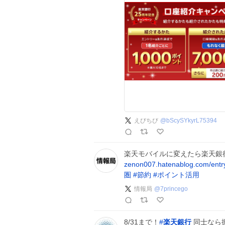
えびちび
@
bScySYkyrL75394
楽天モバイルに変えたら楽天銀
zenon007.hatenablog.com/entr
圏
#
節約
#
ポイント活用
情報局
@
7princego
8/31まで！
#
楽天銀行
同士なら