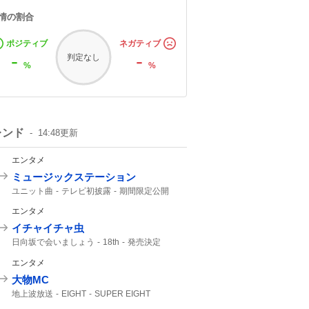
情の割合
ポジティブ
ネガティブ
-
-
判定なし
%
%
レンド
14:48
更新
エンタメ
ミュージックステーション
ユニット曲
テレビ初披露
期間限定公開
BAD
M!LK
音楽番組
ATEEZ
エンタメ
イチャイチャ虫
日向坂で会いましょう
18th
発売決定
9月30
エンタメ
大物MC
地上波放送
EIGHT
SUPER EIGHT
5人揃って
エイトの日
カンテレ