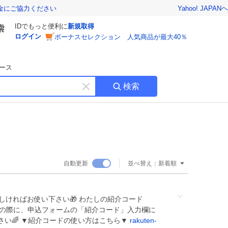
Yahoo! JAPAN
ヘ
金にご協力ください
IDでもっと便利に
新規取得
ログイン
ボーナスセレクション 人気商品が最大40％
ース
検索
キ
ー
ワ
ー
ド
を
消
自動更新
並べ替え：
新着順
す
ろしければお使い下さい🎁 わたしの紹介コード
設申込の際に、申込フォームの「紹介コード」入力欄に
さい🌈 ▼紹介コードの使い方はこちら▼
rakuten-