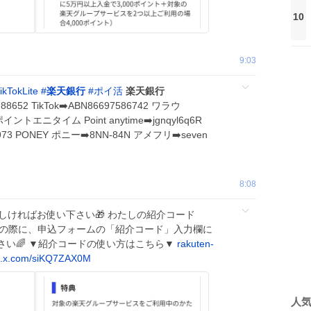
10
9:03
ikTokLite
#
楽天銀行
#
ポイ活
楽天銀行
50788652 TikTok➡️ABN86697586742 ワラウ
ポイントエニタイム Point anytime➡️jgnqyl6q6R
73 PONEY ポニー➡️8NN-84N アメフリ➡️seven
8:08
ろしければお使い下さい🎁 わたしの紹介コード
設申込の際に、申込フォームの「紹介コード」入力欄に
さい🌈 ▼紹介コードの使い方はこちら▼
rakuten-
c.x.com/siKQ7ZAX0M
人