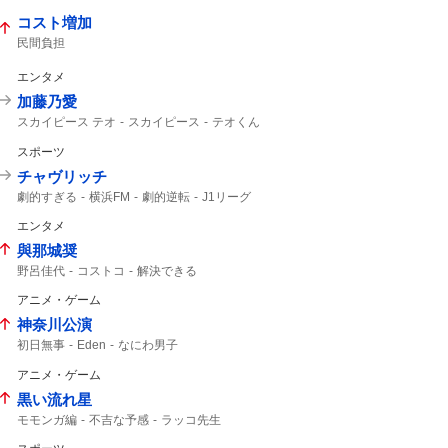
8年8月8日
TVer
コスト増加
民間負担
エンタメ
加藤乃愛
スカイピース テオ
スカイピース
テオくん
3年半
スポーツ
チャヴリッチ
劇的すぎる
横浜FM
劇的逆転
J1リーグ
ライブ配信中
PK
明治安田
12分
J1
エンタメ
與那城奨
野呂佳代
コストコ
解決できる
アニメ・ゲーム
神奈川公演
初日無事
Eden
なにわ男子
アニメ・ゲーム
黒い流れ星
モモンガ編
不吉な予感
ラッコ先生
オキシ漬け