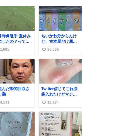
井寺眞選手 夏休み
ちいかわ分からんけ
にしたの？って聞
ど、古本屋だけ属性
れて「国立競技場
が名前になってるの
1,685
36,565
い
オープニングゴー
はどういうこと？
決めたよ」と答え
い
れるの強すぎる
ね
数
産んだ瞬間回収さ
Twitter信じてこれ涙
た鶏
袋入れたけどマジで
盛れた…ありがと
4,131
11,324
い
う…
い
ね
数