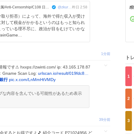
くりした善行 (Zenko)🇯🇵無所属/Anti-Censorship/C108 日曜西あ51a
@zkurishi
昨日 2:58
感
け取り拒否）によって、海外で得た収入が受け
に対して税金がかかるというのはもっと知られ
こっている理不尽に、政治が目をむけていかな
teinGame…
1分前
ト
xxps://zwinti.com/ ip: 43.165.178.87
ar: Gname Scan Log:
urlscan.io/result/019fdc8…
1
銀行
pic.x.com/LnMmHtVMDy
ブな内容を含んでいる可能性があるため表示
2
39分前
3
会するとお得ですよ🎵 紹介コード P71024956 ど