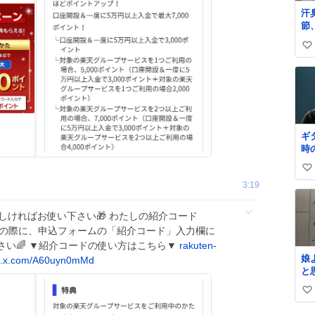
汗
節
以
い
に
る
い
生
ね
た
数
も
ス
売
ギ
シ
時
て
ー
い
耳
3:19
い
ん
解
ね
ろしければお使い下さい🎁 わたしの紹介コード
数
設申込の際に、申込フォームの「紹介コード」入力欄に
さい🌈 ▼紹介コードの使い方はこちら▼
rakuten-
娘
c.x.com/A60uyn0mMd
と
い
い