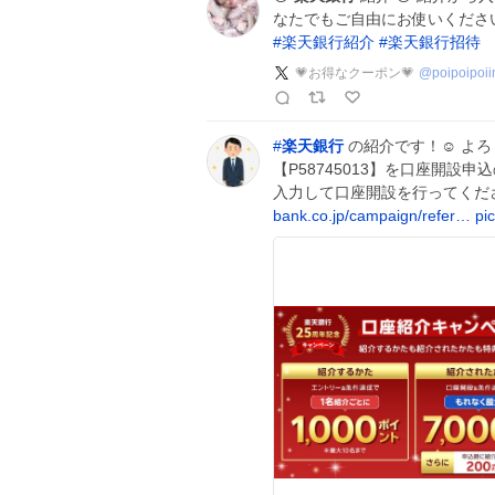
なたでもご自由にお使いくださ
#
楽天銀行紹介
#
楽天銀行招待
💗お得なクーポン💗
@
poipoipoii
#
楽天銀行
の紹介です！☺️ よ
【P58745013】を口座開
入力して口座開設を行ってくだ
bank.co.jp/campaign/refer…
pi