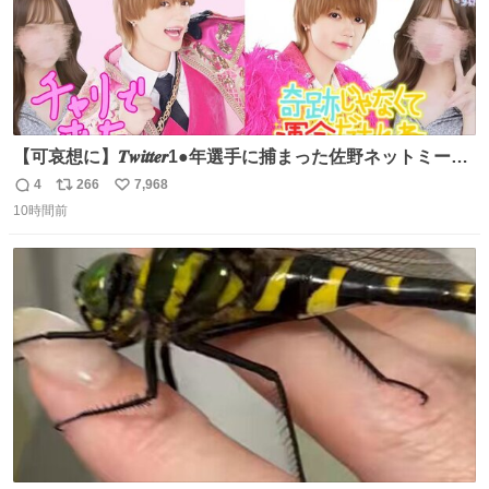
【可哀想に】𝑻𝒘𝒊𝒕𝒕𝒆𝒓1●年選手に捕まった佐野ネットミーム
勇斗さんのコラボプリ
4
266
7,968
返
リ
い
10時間前
信
ポ
い
数
ス
ね
ト
数
数