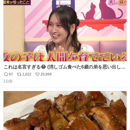
3回ほど。 小さい手だけど、地味に痛い。 その後、娘は旦
ト
数
数
那に泣きついてた。
これは名言すぎる😂 (消しゴム食べた6歳の弟を思い出しな
がら)
67
1,022
25,999
返
リ
い
1日前
信
ポ
い
数
ス
ね
ト
数
数