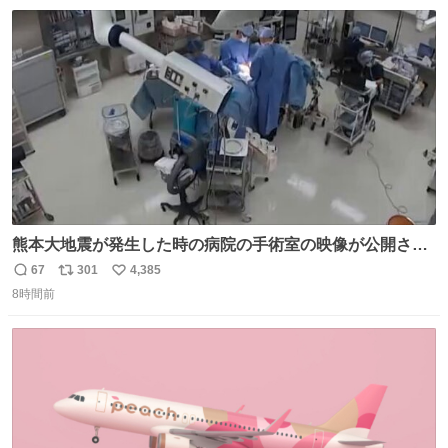
数
熊本大地震が発生した時の病院の手術室の映像が公開され
ていたがとにかく怖すぎる x.com/nhk_news/statu…
67
301
4,385
返
リ
い
news.web.nhk/newsweb/na/na-… #熊本 #大地震 #手術室
8時間前
信
ポ
い
数
ス
ね
ト
数
数