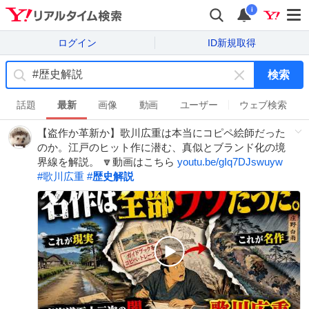
i
ログイン
ID新規取得
検索
キ
ー
話題
最新
画像
動画
ユーザー
ウェブ検索
ワ
【盗作か革新か】歌川広重は本当にコピペ絵師だった
ー
のか。江戸のヒット作に潜む、真似とブランド化の境
ド
界線を解説。 🔽動画はこちら
youtu.be/gIq7DJswuyw
を
#
歌川広重
#
歴史解説
消
す