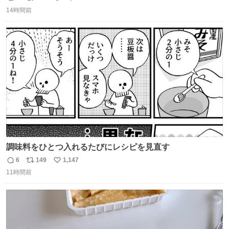
返
リ
い
14時間前
信
ポ
い
数
ス
ね
ト
数
数
調味料をひとつ入れるたびにレシピを見直す
6
149
1,147
返
リ
い
11時間前
信
ポ
い
数
ス
ね
ト
数
数