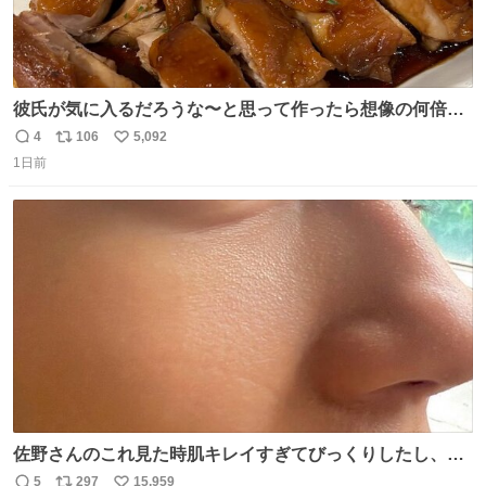
彼氏が気に入るだろうな〜と思って作ったら想像の何倍も
美味しい美味しい言ってくれて嬉しい
4
106
5,092
返
リ
い
1日前
信
ポ
い
数
ス
ね
ト
数
数
佐野さんのこれ見た時肌キレイすぎてびっくりしたし、や
はりアイドルって体型･肌管理すごすぎる
5
297
15,959