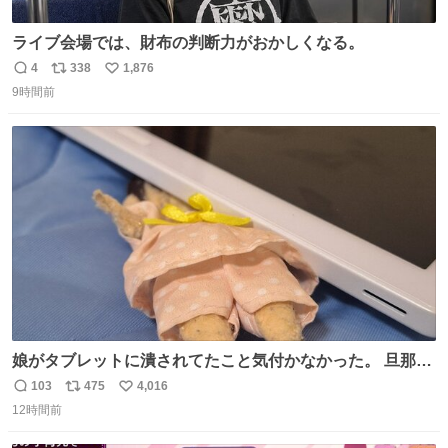
ライブ会場では、財布の判断力がおかしくなる。
4
338
1,876
返
リ
い
9時間前
信
ポ
い
数
ス
ね
ト
数
数
娘がタブレットに潰されてたこと気付かなかった。 旦那だ
けは娘の波長を感じ取れるから声出せずともSOSが伝わっ
103
475
4,016
返
リ
い
たらしい。 急いで旦那が救出して、泣きじゃくる娘に自分
12時間前
信
ポ
い
も謝って抱きしめようとしたら、ビンタされてしまった。
数
ス
ね