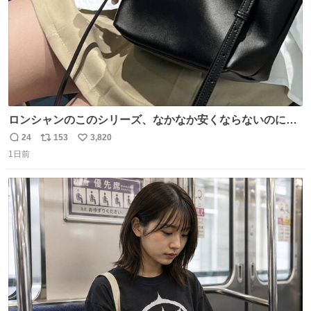
ロンシャンのこのシリーズ、なかなか安くならないのにセ
ール価格になってる🖤✨レザーなのが反則級にかわいい。
24
153
3,820
返
リ
い
持ってるだけでコーデが格上げされる。
1日前
信
ポ
い
数
ス
ね
ト
数
数