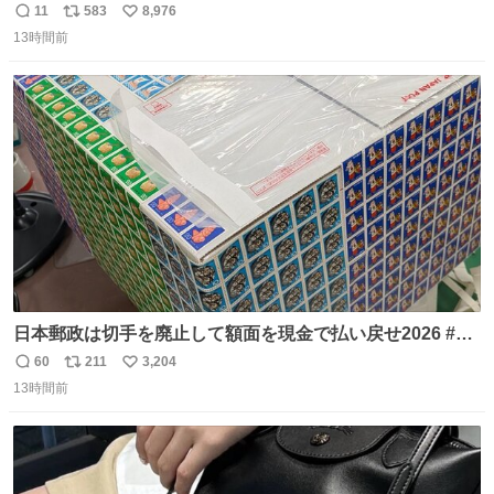
11
583
8,976
返
リ
い
13時間前
信
ポ
い
数
ス
ね
ト
数
数
日本郵政は切手を廃止して額面を現金で払い戻せ2026 #日
本郵政 @JapanPostHD_PR
60
211
3,204
返
リ
い
13時間前
信
ポ
い
数
ス
ね
ト
数
数