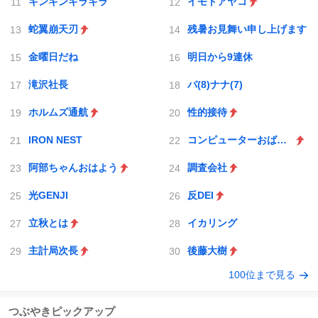
キンキンキラキラ
イモトアヤコ
蛇翼崩天刃
残暑お見舞い申し上げます
金曜日だね
明日から9連休
滝沢社長
バ(8)ナナ(7)
ホルムズ通航
性的接待
IRON NEST
コンピューターおばあちゃん
阿部ちゃんおはよう
調査会社
光GENJI
反DEI
立秋とは
イカリング
主計局次長
後藤大樹
100位まで見る
つぶやきピックアップ