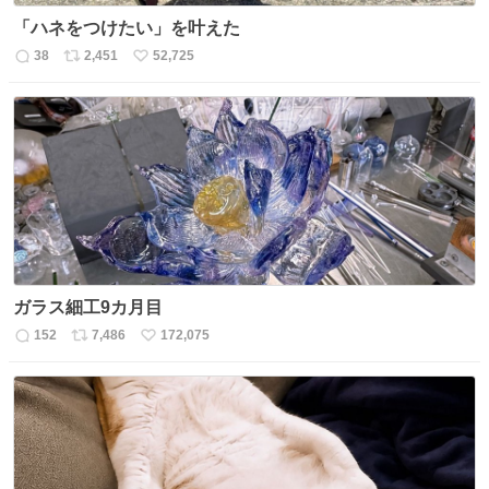
「ハネをつけたい」を叶えた
38
2,451
52,725
返
リ
い
信
ポ
い
数
ス
ね
ト
数
数
ガラス細工9カ月目
152
7,486
172,075
返
リ
い
信
ポ
い
数
ス
ね
ト
数
数