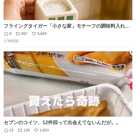
フライングタイガー「小さな家」モチーフの調味料入れ、
並べれば“デンマークの街並み”に ピンク・グリーン・テラ
8
997
5,669
返
リ
い
コッタの全9種 - fashion-press.net/news/149552
17時間前
信
ポ
い
数
ス
ね
ト
数
数
セブンのコイツ、12件回って出会えてないんだが。。
23
138
1,953
返
リ
い