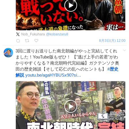
Nob_Fukuhara
@
kobanzaru8
8月3日(月) 12:00
3回に渡りお送りした南北朝編がやっと完結してくれ
ました！YouTube版もぜひ！ 【"逃げ上手の若君"がわ
かりやすくなる？南北朝時代完結編】ガクテンソク奥
田の歴史雑談【そして応仁の乱へのヒントも】
#
歴史
解説
youtu.be/agaHYBUSx90?si…