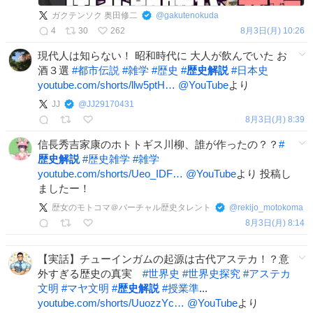
ガクテンソク 奥田修二
@
gakutenokuda
4
30
262
8月3日(月) 10:26
現代人は知らない！ 昭和時代に 大人が飲んでいた お
酒３選
#
都市伝説
#
雑学
#
歴史
#
歴史解説
#
日本史
youtube.com/shorts/llw5ptH…
@YouTube
より
JJ
@
JJ29170431
8月3日(月) 8:39
信長秀吉家康のホトトギス川柳、誰が作ったの？？
#
歴史解説
#
歴史雑学
#
雑学
youtube.com/shorts/Ueo_IDF…
@YouTube
より 投稿し
ましたー！
歴女のモトコマ＠バーチャル歴史タレント
@
rekijo_motokoma
8月3日(月) 8:14
【実話】チューインガムの起源は古代アステカ！？意
外すぎる歴史の真実
#
世界史
#
世界史探究
#
アステカ
文明
#
マヤ文明
#
歴史解説
#
授業準
...
youtube.com/shorts/UuozzYc…
@YouTube
より