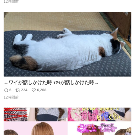
12時間前
信
ポ
い
数
ス
ね
ト
数
数
←ワイが話しかけた時 ﾏｯﾏが話しかけた時→
6
224
6,208
返
リ
い
12時間前
信
ポ
い
数
ス
ね
ト
数
数