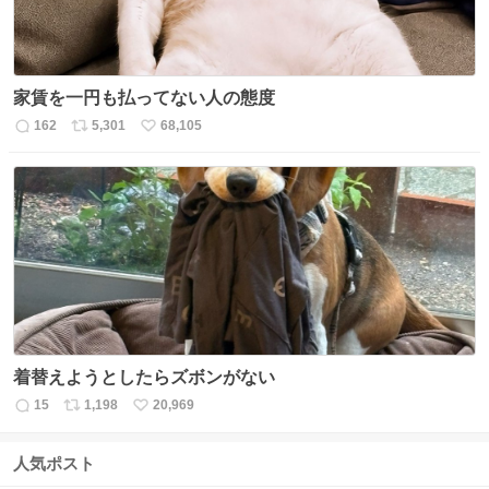
家賃を一円も払ってない人の態度
162
5,301
68,105
返
リ
い
信
ポ
い
数
ス
ね
ト
数
数
着替えようとしたらズボンがない
15
1,198
20,969
返
リ
い
信
ポ
い
数
ス
ね
人気ポスト
ト
数