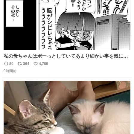
私の母ちゃんはボーっとしていてあまり細かい事を気にし
ません。優秀な人の多い現代の価値観から見ると、あまり
80
364
4,780
返
リ
い
優秀な母親ではないかもしれません。でも、だからこそ、
9時間前
信
ポ
い
私はそういう母親が大好きです。今も昔もすごくリラック
数
ス
ね
スします。「優秀」と「良い」は別なんですよね。 1/2
ト
数
数