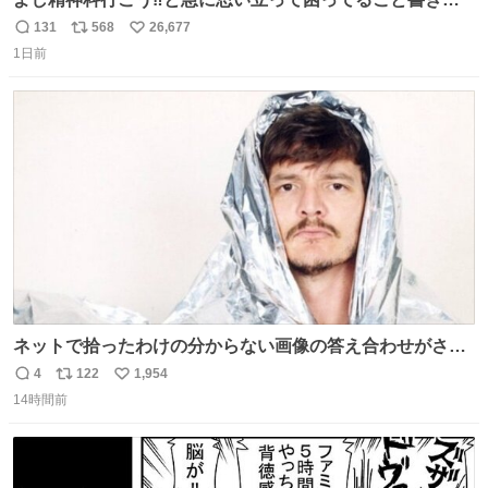
してたらペン止まらなくなってすごい勢いで埋まってワロ
131
568
26,677
返
リ
い
タ
1日前
信
ポ
い
数
ス
ね
ト
数
数
ネットで拾ったわけの分からない画像の答え合わせがされ
ていくw
4
122
1,954
返
リ
い
14時間前
信
ポ
い
数
ス
ね
ト
数
数