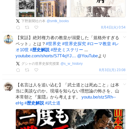
下野新聞社の本
@
smtk_books
8月4日(火) 0:54
【実話】絶対権力者の教皇が溺愛した「規格外すぎる
ペット」とは？
#
世界史
#
世界史探究
#
ローマ教皇
#
レ
オ10世
#
歴史解説
#
歴史ミステリー
...
youtube.com/shorts/S7T4qYJ…
@YouTube
より
グシャの世界史探究授業
@
s_w_history
8月3日(月) 23:08
【名言は人を追い込む】「武士道とは死ぬこと」は本
当に美談なのか。現場を知らない理想論の怖さを、山
本常朝と『葉隠』から考えます。
youtu.be/stzSRh--
eHg
#
歴史解説
#
武士道