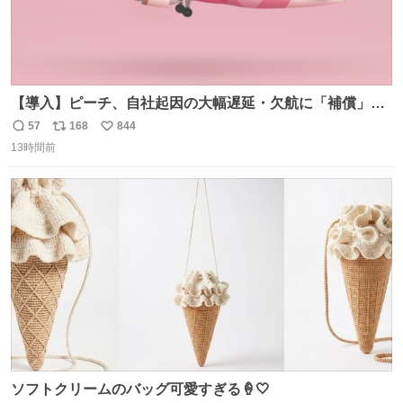
【導入】ピーチ、自社起因の大幅遅延・欠航に「補償」開
始へ news.livedoor.com/article/detail… 同社に起因する理
57
168
844
返
リ
い
由によって大幅遅延や欠航が発生した場合、乗客が負担し
13時間前
信
ポ
い
た宿泊費や交通費を、領収書の事後申請に基づき、国内線
数
ス
ね
は1人あたり上限1万円、国際線は上限2万円まで支払う。
ト
数
数
ソフトクリームのバッグ可愛すぎる🍦🤍