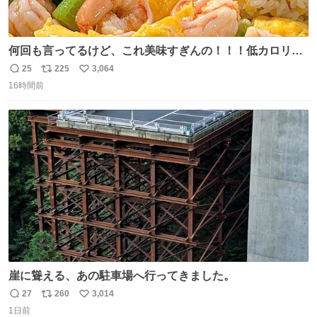
何回も言ってるけど、これ美味すぎんの！！！低カロリー
で満足感エグいから一生食べてる😭
25
225
3,064
返
リ
い
16時間前
信
ポ
い
数
ス
ね
ト
数
数
崖に聳える、あの駐車場へ行ってきました。
27
260
3,014
返
リ
い
1日前
信
ポ
い