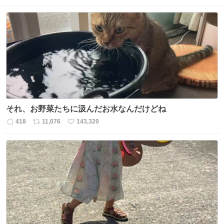
それ、お野菜たちに汲んだお水なんだけどね
418
11,076
143,320
返
リ
い
信
ポ
い
数
ス
ね
ト
数
数