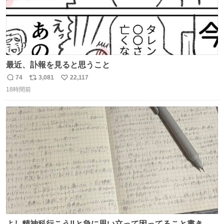
最近、訃報を見ると思うこと
74
3,081
22,117
返
リ
い
18時間前
信
ポ
い
数
ス
ね
ト
数
数
よし精神科行こう‼️と急に思い立って困ってること書き出