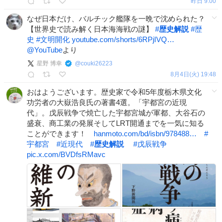
昨日 9:00
なぜ日本だけ、バルチック艦隊を一晩で沈められた？
【世界史で読み解く日本海海戦の謎】
#
歴史解説
#
歴
史
#
文明開化
youtube.com/shorts/6RPjIVQ…
@YouTube
より
星野 博幸
@
couki26223
8月4日(火) 19:48
おはようございます。歴史家で令和5年度栃木県文化
功労者の大嶽浩良氏の著書4選。「宇都宮の近現
代」。戊辰戦争で焼亡した宇都宮城が軍都、大谷石の
盛衰、商工業の発展そしてLRT開通までを一気に知る
ことができます！
hanmoto.com/bd/isbn/978488…
#
宇都宮
#
近現代
#
歴史解説
#
戊辰戦争
pic.x.com/BVDfsRMavc