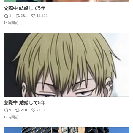
交際中 結婚して5年
1
281
11,144
返
リ
い
14時間前
信
ポ
い
数
ス
ね
ト
数
数
交際中 結婚して5年
9
210
7,001
返
リ
い
12時間前
信
ポ
い
数
ス
ね
ト
数