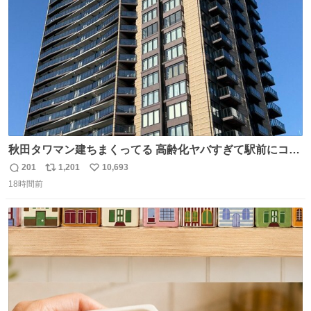
数
秋田タワマン建ちまくってる 高齢化ヤバすぎて駅前にコン
パクトシティつくって高齢者を住ませる考えらしい 病院も
201
1,201
10,693
返
リ
い
全部駅前にある
18時間前
信
ポ
い
数
ス
ね
ト
数
数