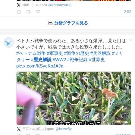
Nob_Fukuhara
@
kobanzaru8
2:55
分析グラフを見る
ベトナム戦争で使われた、ある小さな爆弾。 見た目は
小さいですが、戦場では大きな役割を果たしました。
#
ベトナム戦争
#
軍事史
#
戦争の歴史
#
兵器解説
#
ミリ
タリー
#
歴史解説
#
WW2
#
戦争記録
#
世界史
pic.x.com/KSycKoJAJa
平和への願い japan
@
briwc5y