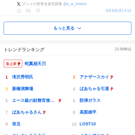
グシャの世界史探究授業
@
s_w_history
8月3日(月) 4:12
もっと見る
トレンドランキング
21:56
時点
蛇翼崩天刃
滝沢秀明氏
アナザースカイ
新橋演舞場
ばあちゃる引退
エース級の財務官僚が異例転出へ
防弾ガラス
ばあちゃるさん
高梨雄平
癸丑
LOST10