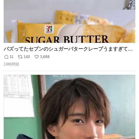
バズってたセブンのシュガーバタークレープうますぎて
7NOWで買い溜め🛒💭
11
142
3,688
返
リ
い
19時間前
信
ポ
い
数
ス
ね
ト
数
数