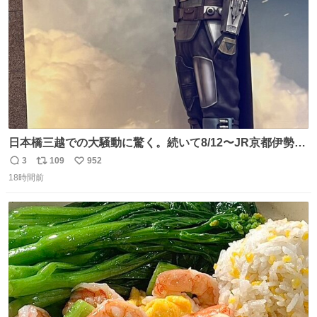
数
日本橋三越での大騒動に驚く。続いて8/12〜JR京都伊勢丹
でPOP UP STOREがオープンするとのこと…皆さんお怪
3
109
952
返
リ
い
我なくお買い物を🙏 写真は2026/5/21 ロードショーの前日
18時間前
信
ポ
い
。だーれも写真撮ってなかったんだけどなぁ😵‍💫
数
ス
ね
ト
数
数