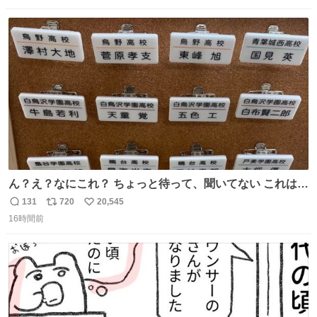
数
ス
ね
ト
数
数
ん？え？なにこれ？ ちょっと待って、聞いてない これは販
売されているのもですか？
131
720
20,545
返
リ
い
16時間前
信
ポ
い
数
ス
ね
ト
数
数