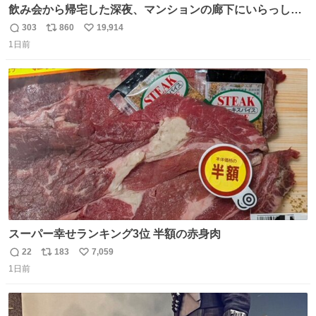
飲み会から帰宅した深夜、マンションの廊下にいらっしゃ
ったオニヤンマ様 まさかこんな都会でお会いできるなんて
303
860
19,914
返
リ
い
思っておらず大興奮しております かっこよすぎる 指を差し
1日前
信
ポ
い
伸べると乗ってきてくれたのでひとまず一緒に帰宅しまし
数
ス
ね
たが、飛ばないということは弱っていらっしゃるのでしょ
ト
数
数
うか…素敵すぎる
スーパー幸せランキング3位 半額の赤身肉
22
183
7,059
返
リ
い
1日前
信
ポ
い
数
ス
ね
ト
数