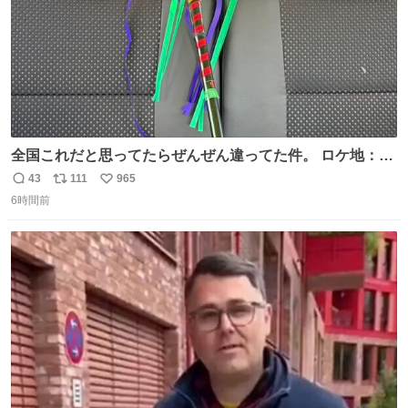
全国これだと思ってたらぜんぜん違ってた件。 ロケ地：広
島
43
111
965
返
リ
い
6時間前
信
ポ
い
数
ス
ね
ト
数
数