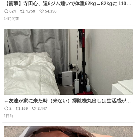
【衝撃】寺田心、週6ジム通いで体重62kg→82kgに 110kg
のベンチプレス持ち上げる姿披露
624
4,759
54,356
返
リ
い
news.livedoor.com/article/detail… 元々自重のみだった
14時間前
信
ポ
い
が、更に筋肉を大きくするためジム通いを開始。筋肉増量
数
ス
ね
のためおにぎり10個、ゼリー飲料3～4本、パスタと毎日4
ト
数
数
千kcalオーバーの食事を摂取し、増量したという。
←友達が家に来た時（来ない）掃除機丸出しは生活感が出
てかっこ悪いなぁ →せや
2
169
2,447
返
リ
い
1日前
信
ポ
い
数
ス
ね
ト
数