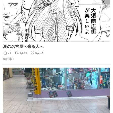
夏の名古屋へ来る人へ
27
1,655
6,792
返
リ
い
8時間前
信
ポ
い
数
ス
ね
ト
数
数