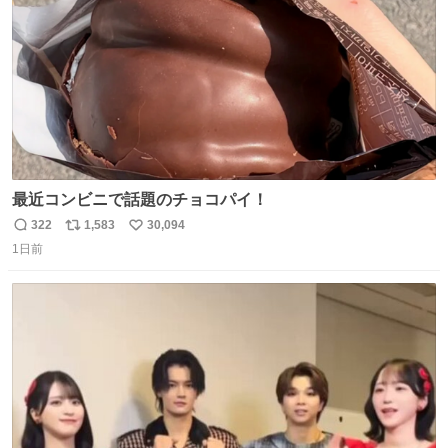
数
最近コンビニで話題のチョコパイ！
322
1,583
30,094
返
リ
い
1日前
信
ポ
い
数
ス
ね
ト
数
数