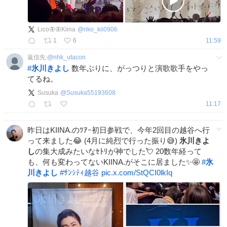
Lico🦋🦋Kiina
@
riko_kii0906
1
6
11:59
返信先:
@
nhk_utacon
#
氷川きよし
数年ぶりに、がっつりと演歌歌手をやっ
てるね。
Susuka
@
Susuka55193608
11:17
昨日はKIINA.のﾂｱｰ初日参戦で、今年2回目の越谷へ行
って来ました😂 (4月に純烈で行った振り😅)
氷川きよ
し
の集大成みたいなｾﾄﾘが神でした💘 20数年経って
も、何も変わってないKIINA.がそこに居ました✨🤩
#
氷
川きよし
#
ｻﾝｼﾃｨ越谷
pic.x.com/StQCI0lkIq