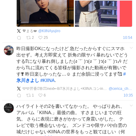
💖まる❤️
@
KIINAyujiro
2
25
10:54
昨日撮影OKになったけど 急だったからすぐにスマホ
出せず。考え方即変えて 折角の限サバ 暴れないでどう
する⁉️になり暴れ倒しました(ง ˙˘˙ )ว(ง ˙˘˙ )ว(ง ˙˘˙ )ว🎶 だ
からTLに流れてくる皆様が撮影された動画が有難いで
す❣️ 昨日楽しかったな…☺️ まだ余韻に浸ってます🥰
#
氷川きよし
#
KIINA
.
️🩵️🩵芹香️⋆͛🦋⋆͛～next➸8/7氷川きよし+KIINA.コンin越谷💖
@
cerica_chang
1
6
10:35
ハイライトその2を書いてなかった。 やっぱりあれ、
アルバム「KIINA.」最後の曲。 すさまじいまでの狂
気。 さらに表現に磨きがかかって身震いがした。 テ
レビで歌う機会ないかな。 ズンドコや限サバや白雲の
城だけじゃないKIINA.の世界をもっと観てほしい（何