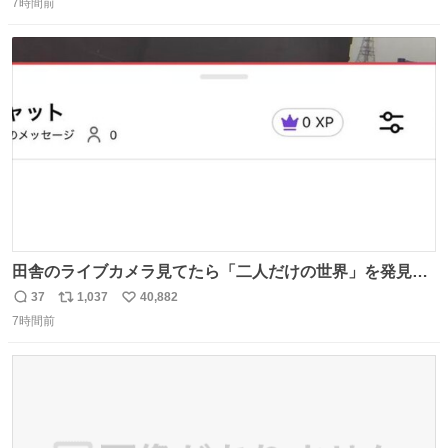
7時間前
信
ポ
い
数
ス
ね
ト
数
数
田舎のライブカメラ見てたら「二人だけの世界」を発見し
た
37
1,037
40,882
返
リ
い
7時間前
信
ポ
い
数
ス
ね
ト
数
数