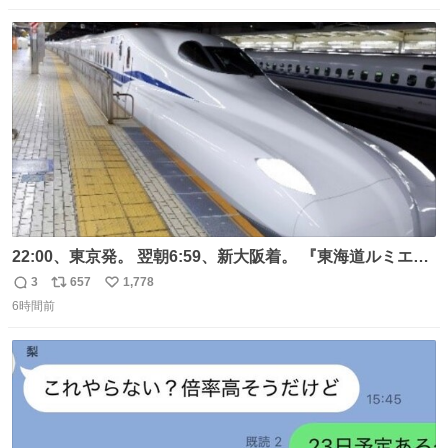
数
ス
ね
ト
数
数
22:00、東京発。 翌朝6:59、新大阪着。 『東海道ルミエー
ルエクスプレス』が今夜、初運行！ 岐阜羽島駅で夜を越す
3
657
1,778
返
リ
い
東海道新幹線。寝台列車じゃないのに、朝まで新幹線とい
6時間前
信
ポ
い
う、なんだか特別体験😉 #TRAINTRIP #東海道ルミエール
数
ス
ね
エクスプレス
ト
数
数