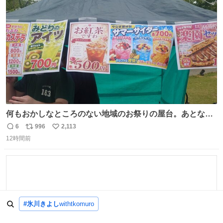
ト
数
数
何もおかしなところのない地域のお祭りの屋台。あとなん
か割と聞き馴染みのあるBGMが流れてます #関広見まつり
6
996
2,113
返
リ
い
#関広見まつり2026
12時間前
信
ポ
い
数
ス
ね
ト
数
数
#氷川きよし
withtkomuro