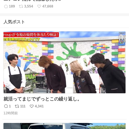
189
3,554
47,668
返
リ
い
信
ポ
い
数
ス
ね
人気ポスト
ト
数
数
就活ってまじでずっとこの繰り返し。
1
111
4,341
返
リ
い
12時間前
信
ポ
い
数
ス
ね
ト
数