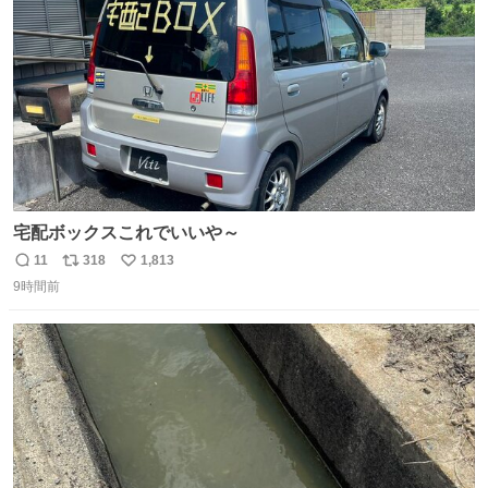
数
宅配ボックスこれでいいや～
11
318
1,813
返
リ
い
9時間前
信
ポ
い
数
ス
ね
ト
数
数