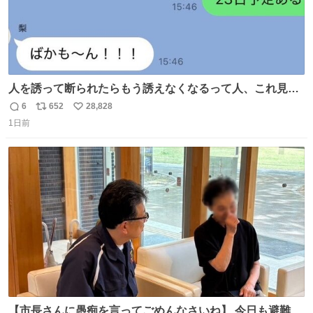
人を誘って断られたらもう誘えなくなるって人、これ見て
元気出してほしい
6
652
28,828
返
リ
い
1日前
信
ポ
い
数
ス
ね
ト
数
数
【市長さんに愚痴を言ってごめんなさいね】 今日も避難所