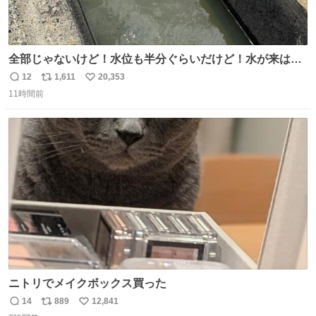
全部じゃないけど！水位も半分ぐらいだけど！水が来はじ
めたよ！！！ 作業してくれた方々ありがとーーー
12
1,611
20,353
返
リ
い
ー！！！！！！！！！！！！！！！！！！！！！！！！！
11時間前
信
ポ
い
！
数
ス
ね
ト
数
数
ニトリでメイクボックス買った
14
889
12,841
返
リ
い