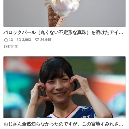
バロックパール（丸くない不定形な真珠）を溶けたアイス
や飴玉、雲、アヒルに見立ててジュエリーデザイナー、
13
3,903
26,645
返
リ
い
Ben Choi 蔡俊文さんの作品。
13時間前
信
ポ
い
instagram.com/bcjoaillerie/
数
ス
ね
ト
数
数
おじさん全然知らなかったのですが、この宮地すみれさん