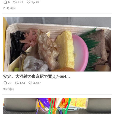
（日向坂46）はマリサポだったのですね。 カメラ目線でに
4
121
1,246
返
リ
い
っこりしていただいたので撮影したものの、全然誰だか知
23時間前
信
ポ
い
りませんでした。 マリサポらしいのでこれからは名前覚え
数
ス
ね
ます！！
ト
数
数
安定。大混雑の東京駅で買えた幸せ。
29
123
3,687
返
リ
い
9時間前
信
ポ
い
数
ス
ね
ト
数
数