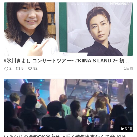
信
ポ
い
SHIBUYA 開場16:30／開園17:00 詳細👇💁🏻‍♀️
数
ス
ね
https://t.co/bXTwriwKsH #氷川きよし #KIINA. #キイナバ
ト
数
数
ースデー 🎂 https://t.co/Q99wUyiRad
#氷川きよし コンサートツアー~ #KIINA'S LAND 2~ 初日
の越谷サンシティホールに行ってきました！ 約4ヶ月間慣
2
5
92
1日前
返
リ
い
れ親しんだ歌声に、感動しまくり😭 毎日のように聴くこと
信
ポ
い
が出来て本当に幸せだったなぁ。 終演後、なんだかんだで
数
ス
ね
ご挨拶する事が出来て、久しぶりに皆さんにお会いできて
ト
数
数
嬉しかったです😊💕 https://t.co/sqmzXDO6SR
3:18