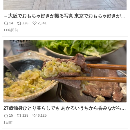
←大阪でおもちゃ好きが撮る写真 東京でおもちゃ好きが撮
る写真→
14
226
2,341
返
リ
い
11時間前
信
ポ
い
数
ス
ね
ト
数
数
27歳独身ひとり暮らしでも あかるいうちから呑みながらキ
ッチンでひとり焼肉できてしあわせだもん՞ o̴̶̷̥ ̫ o̴̶̷̥ ՞
15
128
6,125
返
リ
い
1日前
信
ポ
い