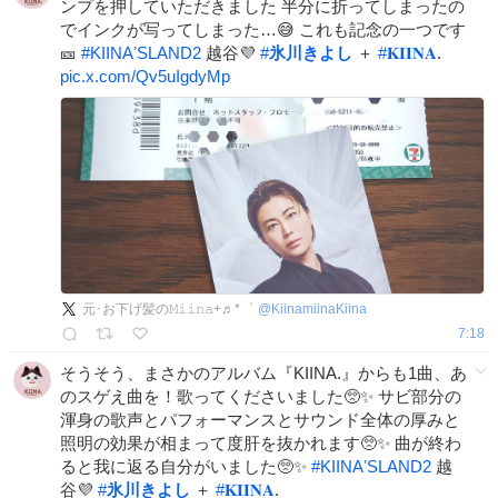
ンプを押していただきました 半分に折ってしまったの
でインクが写ってしまった…😅 これも記念の一つです
🎫
#
KIINAʼSLAND2
越谷💜
#
氷川きよし
＋
#
𝐊𝐈𝐈𝐍𝐀
.
pic.x.com/Qv5uIgdyMp
元･お下げ髪の𝙼𝚒𝚒𝚗𝚊+♬*゜
@
KiinamiinaKiina
7:18
そうそう、まさかのアルバム『KIINA.』からも1曲、あ
のスゲえ曲を！歌ってくださいました🥺✨ サビ部分の
渾身の歌声とパフォーマンスとサウンド全体の厚みと
照明の効果が相まって度肝を抜かれます🥺✨ 曲が終わ
ると我に返る自分がいました🥺✨
#
KIINAʼSLAND2
越
谷💜
#
氷川きよし
＋
#
𝐊𝐈𝐈𝐍𝐀
.