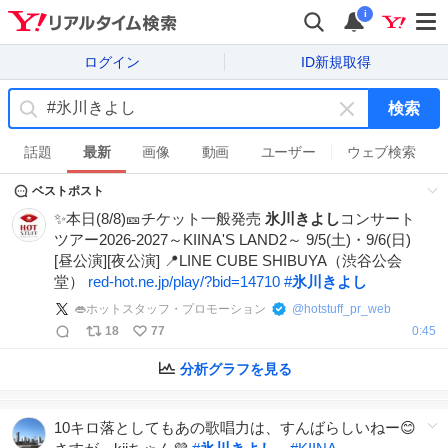
i
ログイン
ID新規取得
検索
キ
ー
話題
最新
画像
動画
ユーザー
ウェブ検索
ワ
ベストポスト
ー
ド
✨本日(8/8)🎫チケット一般発売
氷川きよし
コンサート
を
ツアー2026-2027～KIINA'S LAND2～ 9/5(土)・9/6(日)
消
[昼公演][夜公演] 📍LINE CUBE SHIBUYA（渋谷公会
す
堂）
red-hot.ne.jp/play/?bid=14710
#
氷川きよし
👄ホットスタッフ・プロモーション
@
hotstuff_pr_web
18
77
0:45
分析グラフを見る
10キロ落としてもあの歌唱力は、すんばらしいねー😊