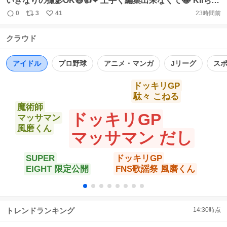
いきなりの撮影OK😆👍❤ 上手く編集出来なくて😂 KIIちゃ
ん💜ありがとう #氷川きよし #KIINA. #サンシティ越谷
0
3
41
23時間前
返
リ
い
https://t.co/KAx4unWzGI
信
ポ
い
クラウド
数
ス
ね
ト
数
数
アイドル
プロ野球
アニメ・マンガ
Jリーグ
ス
ドッキリGP
駄々 こねる
魔術師
ドッキリGP
マッサマン
風磨くん
マッサマン だし
SUPER
ドッキリGP
EIGHT 限定公開
FNS歌謡祭 風磨くん
トレンドランキング
14:30
時点