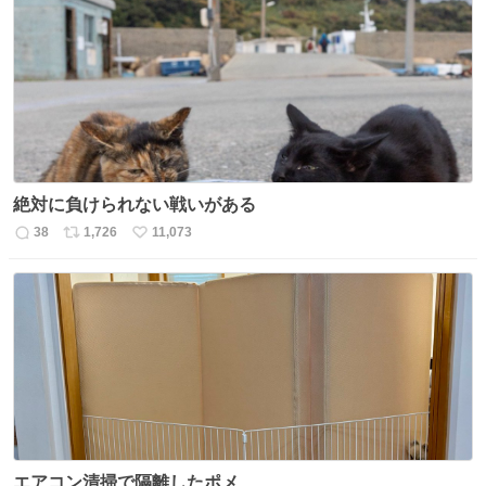
数
ス
ね
ト
数
数
絶対に負けられない戦いがある
38
1,726
11,073
返
リ
い
信
ポ
い
数
ス
ね
ト
数
数
エアコン清掃で隔離したポメ