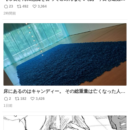
を回り、皆さんのお話を伺いました。 少し辛そうな表情を
23
492
3,364
返
リ
い
されていた高齢の女性に、「どうぞ遠慮なく、何でも話し
2時間前
信
ポ
い
てください」と声をかけました。
数
ス
ね
ト
数
数
床にあるのはキャンディー。 その総重量は亡くなった人と
同等の重さだそうです。 鑑賞者は一つ持ち帰れますが、亡
2
182
3,426
返
リ
い
くなった人の一部を持ち帰っているような感覚になりまし
1日前
信
ポ
い
た。 勇気を出して口に入れたら、ハッカ味😳✨ #ポーラ美
数
ス
ね
術館
ト
数
数