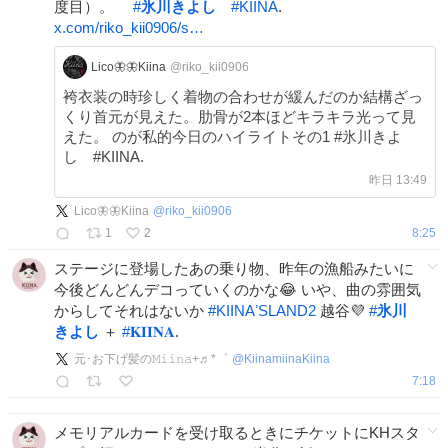
度目）。
#
氷川きよし
#
KIINA
.
x.com/riko_kii0906/s…
Lico🦋🦋Kiina
@riko_kii0906
袴衣装の時珍しく着物の合わせが緩んだのか結構ざっ
くり首元が見えた。肋骨が2本ほどキラキラ光って見
えた。 のが私的今日のハイライトその1 #氷川きよ
し #KIINA.
昨日 13:49
Lico🦋🦋Kiina
@
riko_kii0906
1
2
8:25
ステージに登場したあの乗り物、昨年の漁船みたいに
今後どんどんデコっていくのかな😂 いや、曲の雰囲気
からしてそれはないか
#
KIINAʼSLAND2
越谷💜
#
氷川
きよし
＋
#
𝐊𝐈𝐈𝐍𝐀
.
元･お下げ髪の𝙼𝚒𝚒𝚗𝚊+♬*゜
@
KiinamiinaKiina
7:18
メモリアルカードを受け取るときにチケットにKHスタ