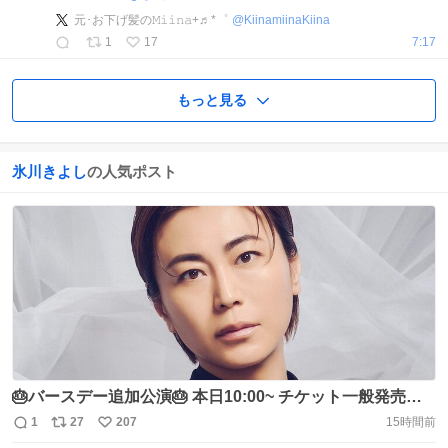
元･お下げ髪の𝙼𝚒𝚒𝚗𝚊+♬*゜
@
KiinamiinaKiina
1
17
7:17
もっと見る
氷川きよし
の人気ポスト
🎂バースデー追加公演🎂 本日10:00~ チケット一般発売ス
タート🎫 氷川きよしコンサートツアー2026-2027 〜
1
27
207
15時間前
返
リ
い
KIINA'S LAND2〜 2026年9月6日(日)[夜公演] LINE CUBE