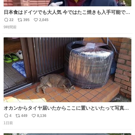
日本食はドイツでも大人気 今ではたこ焼きも入手可能です
が、🥑や🌽、ウィンナーや枝豆などが入っているオリジナ
22
395
2,045
返
リ
い
ルたこ焼きへと進化 大使館の広報課長ハインリッヒは、日
9時間前
信
ポ
い
本でたこ焼きに心奪われ、ベルリンにいたときには出店で
数
ス
ね
焼いてました👏（ええ笑顔や） #たこ焼きの日
ト
数
数
オカンからタイヤ届いたからここに置いといたって写真送
られてきたけど明らかに猫が邪魔くさそうな顔してて草
4
449
8,136
返
リ
い
1日前
信
ポ
い
数
ス
ね