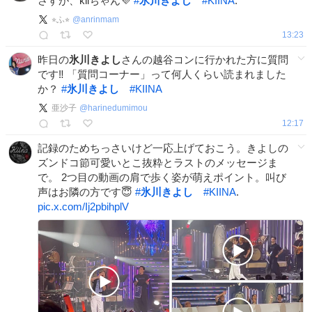
さすが、kiiちゃん💜
#
氷川きよし
#
KIINA
.
⭐︎ふ⭐︎
@
anrinmam
13:23
昨日の
氷川きよし
さんの越谷コンに行かれた方に質問
です‼️ 「質問コーナー」って何人くらい読まれました
か？
#
氷川きよし
#
KIINA
亜沙子
@
harinedumimou
12:17
記録のためちっさいけど一応上げておこう。きよしの
ズンドコ節可愛いとこ抜粋とラストのメッセージま
で。 2つ目の動画の肩で歩く姿が萌えポイント。叫び
声はお隣の方です😇
#
氷川きよし
#
KIINA
.
pic.x.com/Ij2pbihplV