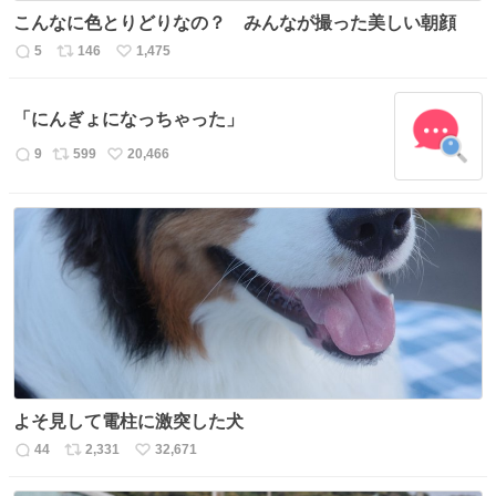
こんなに色とりどりなの？ みんなが撮った美しい朝顔
5
146
1,475
返
リ
い
信
ポ
い
数
ス
ね
「にんぎょになっちゃった」
ト
数
数
9
599
20,466
返
リ
い
信
ポ
い
数
ス
ね
ト
数
数
よそ見して電柱に激突した犬
44
2,331
32,671
返
リ
い
信
ポ
い