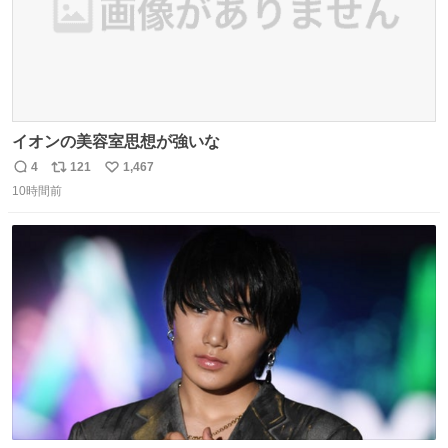
イオンの美容室思想が強いな
4
121
1,467
返
リ
い
10時間前
信
ポ
い
数
ス
ね
ト
数
数