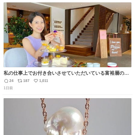
数
ス
ね
ト
数
数
私の仕事上でお付き合いさせていただいている富裕層の社
長さん達は、こんな事しない。 こんな自慢は一切しない
24
187
1,011
返
リ
い
し、なんなら表に出てこない。 自分に自信がない半端モン
1日前
信
ポ
い
はブランドで自分を飾りキラキラ自慢をする。 #折田楓
数
ス
ね
#merchu
ト
数
数