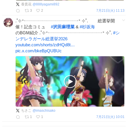
香貫花
@
888yagami892
3
2
7月21日(火) 11:13
.˚⊹⁺‧┈┈┈┈┈┈┈┈┈┈┈┈‧⁺ ⊹˚. 総選挙開
催！記念コミュ
#
沢田麻理菜
&
#
杉坂海
のBGM紹介 .˚⊹⁺‧┈┈┈┈┈┈┈┈┈┈┈┈‧⁺ ⊹˚.
#
シ
ンデレラガール総選挙2026
youtube.com/shorts/zdHQd8t…
pic.x.com/bkeBpQUBUc
ちさこ
@
imaschisako
1
1
7月21日(火) 10:01