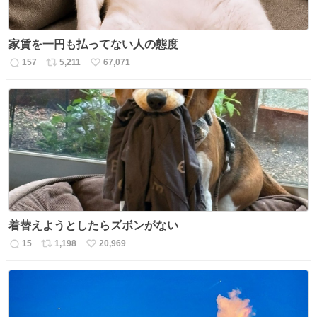
家賃を一円も払ってない人の態度
157
5,211
67,071
返
リ
い
信
ポ
い
数
ス
ね
ト
数
数
着替えようとしたらズボンがない
15
1,198
20,969
返
リ
い
信
ポ
い
数
ス
ね
ト
数
数