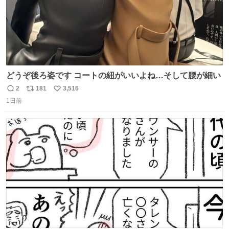
どうぞ後ろ姿です コートの紐がいいよね…そして腰が細い
2
181
3,516
返
リ
い
1日前
信
ポ
い
数
ス
ね
ト
数
数