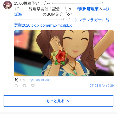
19:00投稿予定！ .˚⊹⁺‧┈┈┈┈┈┈┈┈┈┈┈┈‧⁺
⊹˚. 総選挙開催！記念コミュ
#
沢田麻理菜
&
#
杉
坂海
のBGM紹介 .˚⊹⁺‧
┈┈┈┈┈┈┈┈┈┈┈┈‧⁺ ⊹˚.
#
シンデレラガール総
選挙2026
pic.x.com/mwxmcrlpEx
ちさこ
@
imaschisako
7月21日(火) 9:29
もっと見る