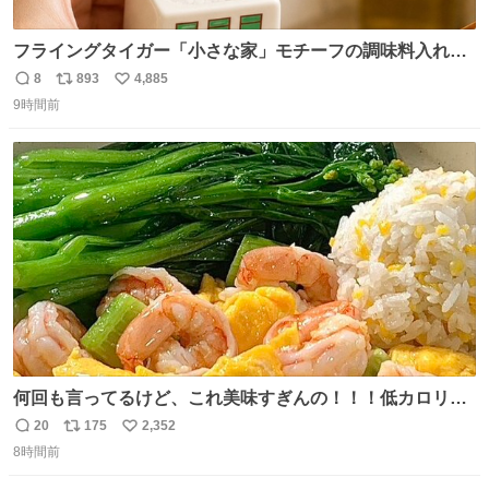
フライングタイガー「小さな家」モチーフの調味料入れ、
並べれば“デンマークの街並み”に ピンク・グリーン・テラ
8
893
4,885
返
リ
い
コッタの全9種 - fashion-press.net/news/149552
9時間前
信
ポ
い
数
ス
ね
ト
数
数
何回も言ってるけど、これ美味すぎんの！！！低カロリー
で満足感エグいから一生食べてる😭
20
175
2,352
返
リ
い
8時間前
信
ポ
い
数
ス
ね