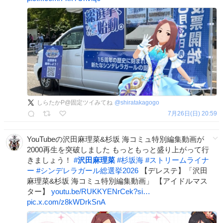
しらたかP@固定ツイみてね
@
shiratakagogo
7月26日(日) 20:59
YouTubeの沢田麻理菜&杉坂 海コミュ特別編集動画が
2000再生を突破しました もっともっと盛り上がって行
きましょう！
#
沢田麻理菜
#
杉坂海
#
ストリームライナ
ー
#
シンデレラガール総選挙2026
【デレステ】「沢田
麻理菜&杉坂 海コミュ特別編集動画」 【アイドルマス
ター】
youtu.be/RUKKYENrCek?si…
pic.x.com/z8kWDrkSnA