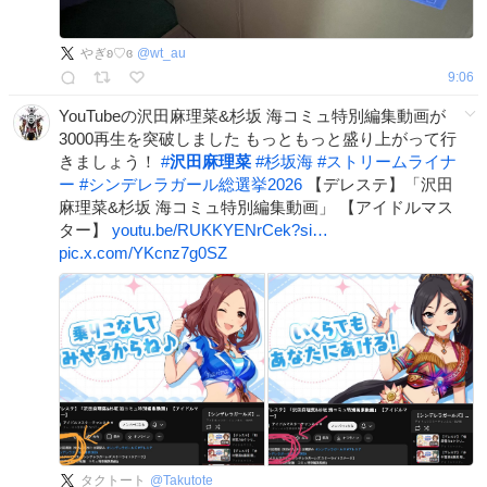
やぎʚ♡ɞ
@
wt_au
9:06
YouTubeの沢田麻理菜&杉坂 海コミュ特別編集動画が
3000再生を突破しました もっともっと盛り上がって行
きましょう！
#
沢田麻理菜
#
杉坂海
#
ストリームライナ
ー
#
シンデレラガール総選挙2026
【デレステ】「沢田
麻理菜&杉坂 海コミュ特別編集動画」 【アイドルマス
ター】
youtu.be/RUKKYENrCek?si…
pic.x.com/YKcnz7g0SZ
タクトート
@
Takutote