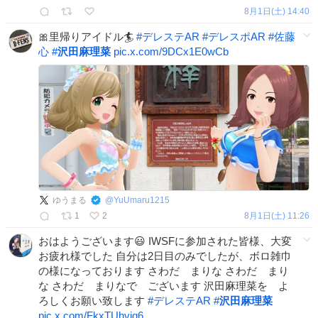
8月1日(土) 14:40
🎀里帰りアイドル🏄
#
デレステAR
#
デレスポAR
#
佐藤
心
#
沢田麻理菜
pic.x.com/9DCx1E0wCb
ゆうまる
@
YuUmaru1215
1
2
8月1日(土) 11:26
おはようございます😃 IWSFに参加された皆様、大変
お疲れ様でした 自分は2日目のみでしたが、ボロ雑巾
の様になっております さわだ まりな さわだ まり
な さわだ まりなで ございます 沢田麻理菜を よ
ろしくお願い致します
#
デレステAR
#
沢田麻理菜
pic.x.com/FkxTUhviq6