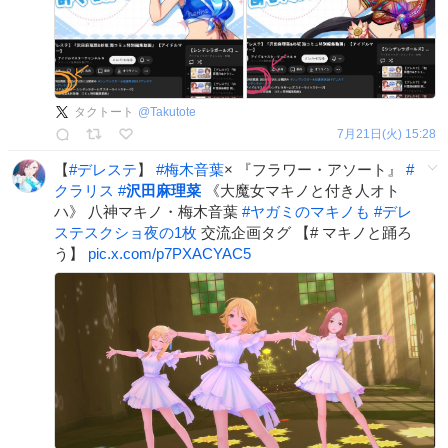
タクトート
@
Takutote
7月21日(火) 15:28
【
#
デレステ
】
#
梅木音葉
× 『フラワー・アソート』
#
クラリス
#
沢田麻理菜
《大魔女マキノと付き人オト
ハ》 八神マキノ・梅木音葉
#
ヤガミのマキノも
#
デレ
ステスクショ夜の1枚
交流企画タグ 【# マキノと踊ろ
う】
pic.x.com/p7PXACYAC5