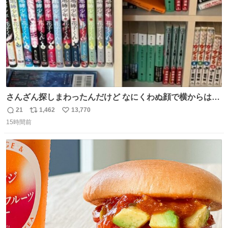
さんざん探しまわったんだけど なにくわぬ顔で横からはえ
てた
21
1,462
13,770
返
リ
い
15時間前
信
ポ
い
数
ス
ね
ト
数
数