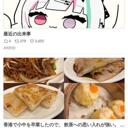
最近の出来事
4
279
2,455
返
リ
い
4時間前
信
ポ
い
数
ス
ね
ト
数
数
香港で小中を卒業したので、 飲茶への思い入れが強い。 常