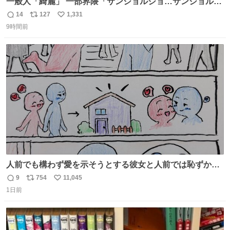
一般人「綺麗」 一部界隈「サンジョルジョ…サンジョルジ
ョマ…ジョルノジョバァーナ！！』
14
127
1,331
返
リ
い
9時間前
信
ポ
い
数
ス
ね
ト
数
数
人前でも構わず愛を示そうとする彼女と人前では恥ずかし
いけど彼女を死ぬほど愛している彼氏 同士いませんか✋️
9
754
11,045
返
リ
い
1日前
信
ポ
い
数
ス
ね
ト
数
数