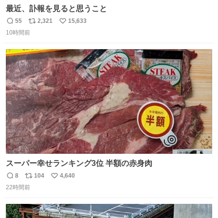
最近、訃報を見ると思うこと
55
2,321
15,633
返
リ
い
10時間前
信
ポ
い
数
ス
ね
ト
数
数
スーパー幸せランキング3位 半額の赤身肉
8
104
4,640
返
リ
い
22時間前
信
ポ
い
数
ス
ね
ト
数