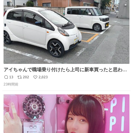
ト
数
数
アイちゃんで職場乗り付けたら上司に新車買ったと思われ
たの嬉しすぎる。 20年落ちの車もやりようによっては新車
13
202
2,023
返
リ
い
っぽく見えるってことよ。 令和の車の横に並べても違和感
23時間前
信
ポ
い
ない平成18年式です。
数
ス
ね
ト
数
数