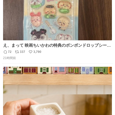
え、まって 映画ちいかわの特典のボンボンドロップシール
もうメルカリにでてるやん #ちいかわ
72
337
3,790
返
リ
い
21時間前
信
ポ
い
数
ス
ね
ト
数
数