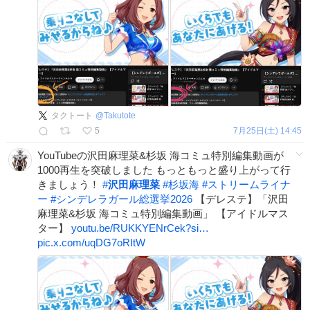
タクトート
@
Takutote
5
7月25日(土) 14:45
YouTubeの沢田麻理菜&杉坂 海コミュ特別編集動画が
1000再生を突破しました もっともっと盛り上がって行
きましょう！
#
沢田麻理菜
#
杉坂海
#
ストリームライナ
ー
#
シンデレラガール総選挙2026
【デレステ】「沢田
麻理菜&杉坂 海コミュ特別編集動画」 【アイドルマス
ター】
youtu.be/RUKKYENrCek?si…
pic.x.com/uqDG7oRItW