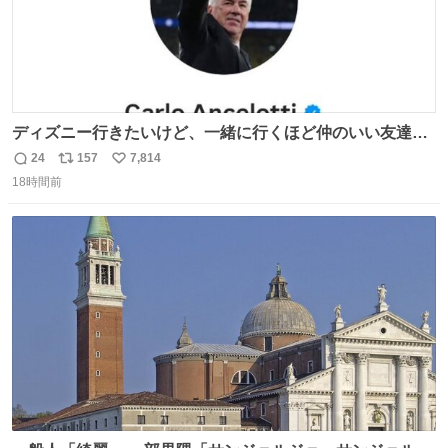
ディズニー行きたいけど、一緒に行くほど仲のいい友達が
居ない… ほんでこれ
24
157
7,814
返
リ
い
18時間前
信
ポ
い
数
ス
ね
ト
数
数