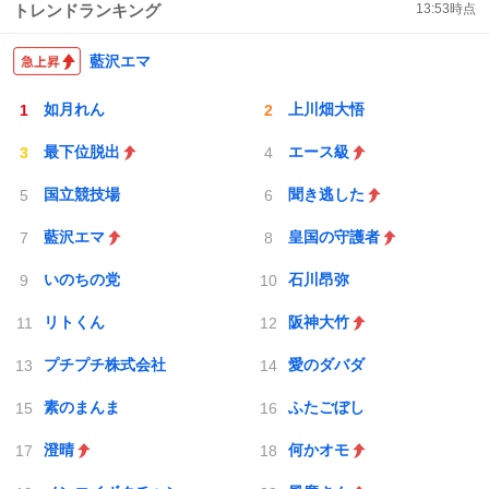
トレンドランキング
13:53
時点
藍沢エマ
如月れん
上川畑大悟
最下位脱出
エース級
国立競技場
聞き逃した
藍沢エマ
皇国の守護者
いのちの党
石川昂弥
リトくん
阪神大竹
プチプチ株式会社
愛のダバダ
素のまんま
ふたごぼし
澄晴
何かオモ