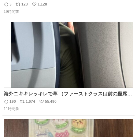
に現地の味を探している。 横浜中華街まで行き、店を厳選
3
123
1,128
返
リ
い
すれば流石に出会えるけど、もっと近場で気軽に行ける店
19時間前
信
ポ
い
はないか。 代々木にあった。 多少違うかなというのもあっ
数
ス
ね
たけど、 総合的には満足。
ト
数
数
海外ニキキレッキレで草 （ファーストクラスは前の座席で
あるため）
190
1,674
55,490
返
リ
い
11時間前
信
ポ
い
数
ス
ね
ト
数
数