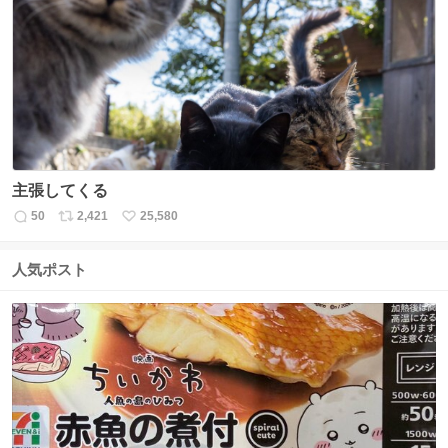
数
ス
ね
ト
数
数
主張してくる
50
2,421
25,580
返
リ
い
信
ポ
い
数
ス
ね
人気ポスト
ト
数
数