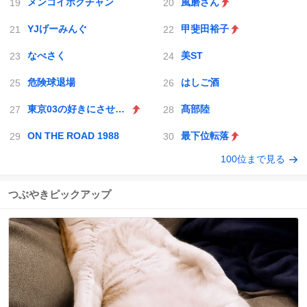
メンコイボクチャン
風磨さん
YJげーみんぐ
甲斐田裕子
なべさく
美ST
危険球退場
はしご酒
東京03の好きにさせるかッ
髙部陸
ON THE ROAD 1988
最下位転落
100位まで見る
つぶやきピックアップ