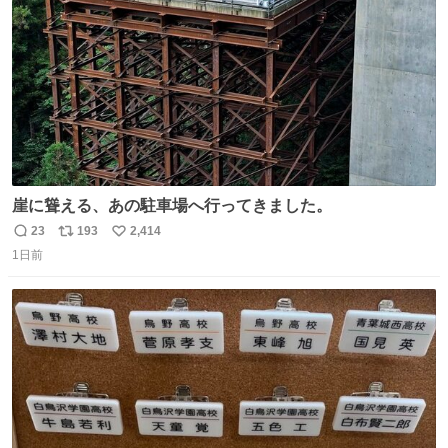
数
崖に聳える、あの駐車場へ行ってきました。
23
193
2,414
返
リ
い
1日前
信
ポ
い
数
ス
ね
ト
数
数