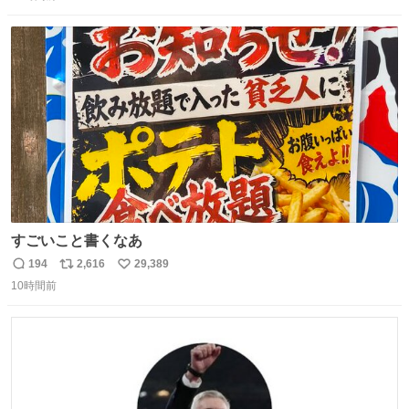
信
ポ
い
数
ス
ね
ト
数
数
すごいこと書くなあ
194
2,616
29,389
返
リ
い
10時間前
信
ポ
い
数
ス
ね
ト
数
数