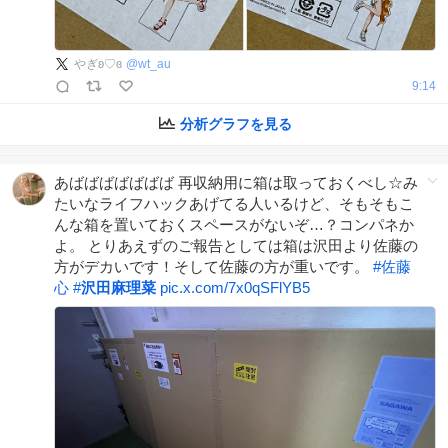
やぎʚ♡ɞ
@
wt_au
9:14
分析グラフを見る
あばばばばばばば 再収納用に箱は取っておくべし☆み
たいなライフハックあげてる人いるけど、そもそもこ
んな箱を置いておくスペースがないぞ…？コンパネか
よ。 とりあえずのご報告としては箱は沢田より佐藤の
方がデカいです！そして佐藤の方が重いです。
#
佐藤
心
#
沢田麻理菜
pic.x.com/7x0qSFlYB5