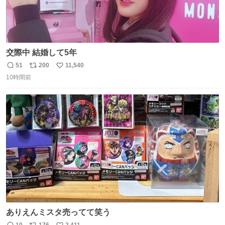
交際中 結婚して5年
51
200
11,540
返
リ
い
10時間前
信
ポ
い
数
ス
ね
ト
数
数
ありえんミスタ売ってて笑う
10
176
2,411