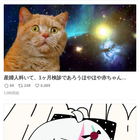
念館にご協力いただき、当時発行されたカラー印刷画集よ
数
ス
ね
り陶板で原寸大に再現し、2014年より展示しています。 #
ト
数
数
大塚国際美術館
産婦人科いて、1ヶ月検診であろうほやほや赤ちゃん👩‍🍼
と推定2,3歳の女の子👧🏻をワンオペで連れてるママがいる
68
248
6,489
返
リ
い
のだけども 女の子ずっとママの側から離れない…⁉️ 手を繋
13時間前
信
ポ
い
がなくてもうろちょろしないしママが歩いたらピクミンみ
数
ス
ね
たいにﾄﾃﾄﾃついてってるし逃走しないし脱走しないし逃げ
ト
数
数
ないし走ら文字数