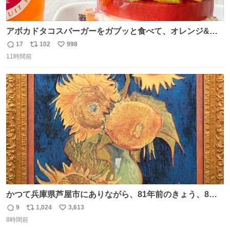
アボカドタコスバーガーをガブッと食べて、オレンジ&パ
ッションフルーツティーをグビッと飲んで、またアボカド
17
102
998
返
リ
い
タコスバーガーをガブッと食べて、またオレンジ＆パッシ
11時間前
信
ポ
い
ョンフルーツティーをグビッと飲んで…🍔🍹
数
ス
ね
ト
数
数
かつて兵庫県芦屋市にありながら、81年前のきょう、8月6
日の阪神大空襲の折に残念ながら焼失した、 #ゴッホ の幻
9
1,024
3,613
返
リ
い
の「 #ヒマワリ 」。 当館は、東京都にある武者小路実篤記
8時間前
信
ポ
い