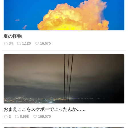
夏の怪物
34
1,120
16,675
返
リ
い
信
ポ
い
数
ス
ね
ト
数
数
おまえここをスケボーで上ったんか……
2
8,998
169,070
返
リ
い
信
ポ
い