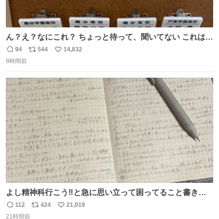
ん？え？なにこれ？ ちょっと待って、聞いてない これは販
売されているのもですか？
94
544
14,832
返
リ
い
8時間前
信
ポ
い
数
ス
ね
ト
数
数
よし精神科行こう‼️と急に思い立って困ってること書き出
してたらペン止まらなくなってすごい勢いで埋まってワロ
112
424
21,019
返
リ
い
タ
21時間前