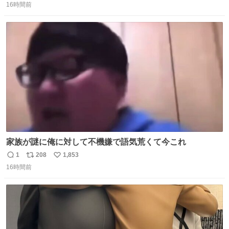
16時間前
信
ポ
い
数
ス
ね
ト
数
数
家族が謎に俺に対して不機嫌で語気荒くて今これ
1
208
1,853
返
リ
い
16時間前
信
ポ
い
数
ス
ね
ト
数
数