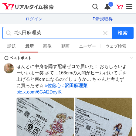
i
ログイン
ID新規取得
検索
キ
ー
話題
最新
画像
動画
ユーザー
ウェブ検索
ワ
ベストポスト
ー
ド
ほんとに中身を隠す配慮ゼロで届いた！ おもしろいよ
を
ーいいよー笑 さて…166cmの人間がヒールはいて手を
消
上げると何cmになるのでしょうか… ちゃんと考えず
す
に買ったぞ☆
#
佐藤心
#
沢田麻理菜
pic.x.com/6GAl2DqyiK