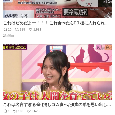
これはだめだよー！！！ これ食べたら🧜‍♀️ 檻に入れられ
て、なんかずうっと暗いとこだよ、、 #トラウマ
10
385
1,981
返
リ
い
2時間前
信
ポ
い
数
ス
ね
ト
数
数
これは名言すぎる😂 (消しゴム食べた6歳の弟を思い出しな
がら)
1
168
3,673
返
リ
い